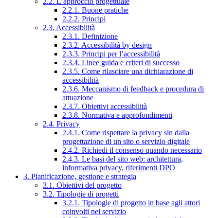
2.2. L’approccio progettuale
2.2.1. Buone pratiche
2.2.2. Principi
2.3. Accessibilità
2.3.1. Definizione
2.3.2. Accessibilità by design
2.3.3. Principi per l’accessibilità
2.3.4. Linee guida e criteri di successo
2.3.5. Come rilasciare una dichiarazione di
accessibilità
2.3.6. Meccanismo di feedback e procedura di
attuazione
2.3.7. Obiettivi accessibilità
2.3.8. Normativa e approfondimenti
2.4. Privacy
2.4.1. Come rispettare la privacy sin dalla
progettazione di un sito o servizio digitale
2.4.2. Richiedi il consenso quando necessario
2.4.3. Le basi del sito web: architettura,
informativa privacy, riferimenti DPO
3. Pianificazione, gestione e strategia
3.1. Obiettivi del progetto
3.2. Tipologie di progetti
3.2.1. Tipologie di progetto in base agli attori
coinvolti nel servizio