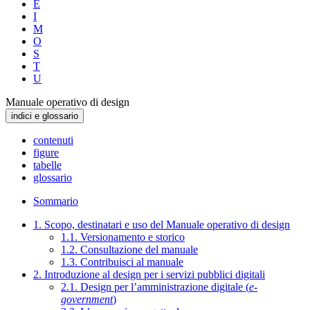
E
I
M
O
S
T
U
Manuale operativo di design
indici e glossario
contenuti
figure
tabelle
glossario
Sommario
1. Scopo, destinatari e uso del Manuale operativo di design
1.1. Versionamento e storico
1.2. Consultazione del manuale
1.3. Contribuisci al manuale
2. Introduzione al design per i servizi pubblici digitali
2.1. Design per l’amministrazione digitale (
e-
government
)