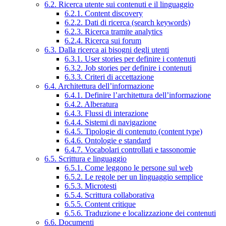
6.2. Ricerca utente sui contenuti e il linguaggio
6.2.1. Content discovery
6.2.2. Dati di ricerca (search keywords)
6.2.3. Ricerca tramite analytics
6.2.4. Ricerca sui forum
6.3. Dalla ricerca ai bisogni degli utenti
6.3.1. User stories per definire i contenuti
6.3.2. Job stories per definire i contenuti
6.3.3. Criteri di accettazione
6.4. Architettura dell’informazione
6.4.1. Definire l’architettura dell’informazione
6.4.2. Alberatura
6.4.3. Flussi di interazione
6.4.4. Sistemi di navigazione
6.4.5. Tipologie di contenuto (content type)
6.4.6. Ontologie e standard
6.4.7. Vocabolari controllati e tassonomie
6.5. Scrittura e linguaggio
6.5.1. Come leggono le persone sul web
6.5.2. Le regole per un linguaggio semplice
6.5.3. Microtesti
6.5.4. Scrittura collaborativa
6.5.5. Content critique
6.5.6. Traduzione e localizzazione dei contenuti
6.6. Documenti