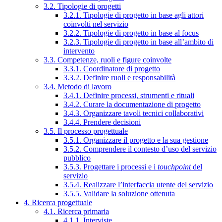
3.2. Tipologie di progetti
3.2.1. Tipologie di progetto in base agli attori
coinvolti nel servizio
3.2.2. Tipologie di progetto in base al focus
3.2.3. Tipologie di progetto in base all’ambito di
intervento
3.3. Competenze, ruoli e figure coinvolte
3.3.1. Coordinatore di progetto
3.3.2. Definire ruoli e responsabilità
3.4. Metodo di lavoro
3.4.1. Definire processi, strumenti e rituali
3.4.2. Curare la documentazione di progetto
3.4.3. Organizzare tavoli tecnici collaborativi
3.4.4. Prendere decisioni
3.5. Il processo progettuale
3.5.1. Organizzare il progetto e la sua gestione
3.5.2. Comprendere il contesto d’uso del servizio
pubblico
3.5.3. Progettare i processi e i
touchpoint
del
servizio
3.5.4. Realizzare l’interfaccia utente del servizio
3.5.5. Validare la soluzione ottenuta
4. Ricerca progettuale
4.1. Ricerca primaria
4.1.1. Interviste