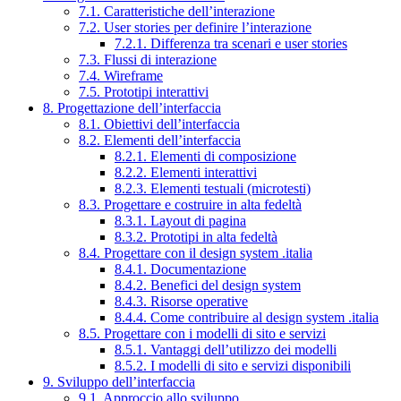
7.1. Caratteristiche dell’interazione
7.2. User stories per definire l’interazione
7.2.1. Differenza tra scenari e user stories
7.3. Flussi di interazione
7.4. Wireframe
7.5. Prototipi interattivi
8. Progettazione dell’interfaccia
8.1. Obiettivi dell’interfaccia
8.2. Elementi dell’interfaccia
8.2.1. Elementi di composizione
8.2.2. Elementi interattivi
8.2.3. Elementi testuali (microtesti)
8.3. Progettare e costruire in alta fedeltà
8.3.1. Layout di pagina
8.3.2. Prototipi in alta fedeltà
8.4. Progettare con il design system .italia
8.4.1. Documentazione
8.4.2. Benefici del design system
8.4.3. Risorse operative
8.4.4. Come contribuire al design system .italia
8.5. Progettare con i modelli di sito e servizi
8.5.1. Vantaggi dell’utilizzo dei modelli
8.5.2. I modelli di sito e servizi disponibili
9. Sviluppo dell’interfaccia
9.1. Approccio allo sviluppo