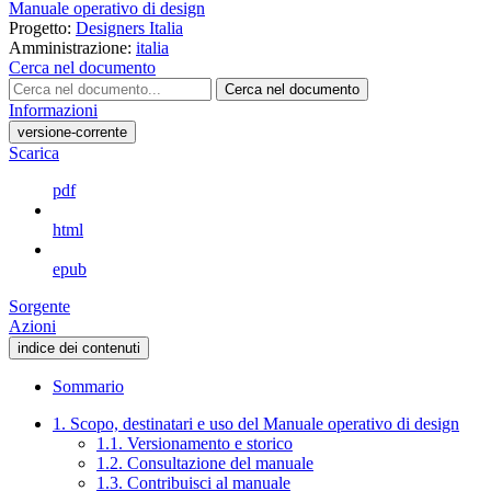
Manuale operativo di design
Progetto:
Designers Italia
Amministrazione:
italia
Cerca nel documento
Cerca nel documento
Informazioni
versione-corrente
Scarica
pdf
html
epub
Sorgente
Azioni
indice dei contenuti
Sommario
1. Scopo, destinatari e uso del Manuale operativo di design
1.1. Versionamento e storico
1.2. Consultazione del manuale
1.3. Contribuisci al manuale