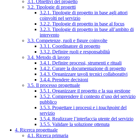
3.1. Obiettivi del progetto
3.2. Tipologie di progetti
3.2.1. Tipologie di progetto in base agli attori
coinvolti nel servizio
3.2.2. Tipologie di progetto in base al focus
3.2.3. Tipologie di progetto in base all’ambito di
intervento
3.3. Competenze, ruoli e figure coinvolte
3.3.1. Coordinatore di progetto
3.3.2. Definire ruoli e responsabilità
3.4. Metodo di lavoro
3.4.1. Definire processi, strumenti e rituali
3.4.2. Curare la documentazione di progetto
3.4.3. Organizzare tavoli tecnici collaborativi
3.4.4. Prendere decisioni
3.5. Il processo progettuale
3.5.1. Organizzare il progetto e la sua gestione
3.5.2. Comprendere il contesto d’uso del servizio
pubblico
3.5.3. Progettare i processi e i
touchpoint
del
servizio
3.5.4. Realizzare l’interfaccia utente del servizio
3.5.5. Validare la soluzione ottenuta
4. Ricerca progettuale
4.1. Ricerca primaria