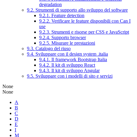
degradation
9.2. Strumenti di supporto allo sviluppo del software
9.2.1. Feature detection
9.2.2. Verificare le feature disponibili con Can I
use
9.2.3. Strumenti e risorse per CSS e JavaScript
9.2.4. Supporto browser
9.2.5. Misurare le prestazioni
9.3. Catalogo del riuso
9.4. Sviluppare con il design system .italia
9.4.1. Il framework Bootstrap Italia
9.4.2. Il kit di sviluppo React
9.4.3. Il kit di sviluppo Angular
9.5. Sviluppare con i modelli di sito e servizi
None
None
A
B
C
D
E
I
M