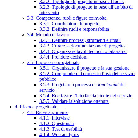
3.2.2. Tipologie di progetto in base al focus
3.2.3. Tipologie di progetto in base all’ambito di
intervento
3.3. Competenze, ruoli e figure coinvolte
3.3.1. Coordinatore di progetto
3.3.2. Definire ruoli e responsabilità
3.4. Metodo di lavoro
3.4.1. Definire processi, strumenti e rituali
3.4.2. Curare la documentazione di progetto
3.4.3. Organizzare tavoli tecnici collaborativi
3.4.4. Prendere decisioni
3.5. Il processo progettuale
3.5.1. Organizzare il progetto e la sua gestione
3.5.2. Comprendere il contesto d’uso del servizio
pubblico
3.5.3. Progettare i processi e i
touchpoint
del
servizio
3.5.4. Realizzare l’interfaccia utente del servizio
3.5.5. Validare la soluzione ottenuta
4. Ricerca progettuale
4.1. Ricerca primaria
4.1.1. Interviste
4.1.2. Questionari
4.1.3. Test di usabilità
4.1.4. Web analytics