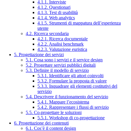
4.1.1. Interviste
4.1.2. Questionari
4.1.3. Test di usabilità
4.1.4. Web analytics
4.1.5. Strumenti di mappatura dell’esperienza
utente
4.2. Ricerca secondaria
4.2.1. Ricerca documentale
4.2.2. Analisi benchmark
4.2.3. Valutazione euristica
5. Progettazione dei servizi
5.1. Cosa sono i servizi e il service design
5.2. Progettare servizi pubblici digitali
5.3. Definire il modello di servizio
5.3.1. Identificare gli attori coinvolti
5.3.2. Formulare la proposta di valore
5.3.3. Inquadrare gli elementi costitutivi del
servizio
5.4. Descrivere il funzionamento del servizio
5.4.1. Mappare l’ecosistema
5.4.2. Rappresentare i flussi di servizio
5.5. Co-progettare le soluzioni
5.5.1. Workshop di co-progettazione
6. Progettazione dei contenuti
6.1. Cos’è il content design