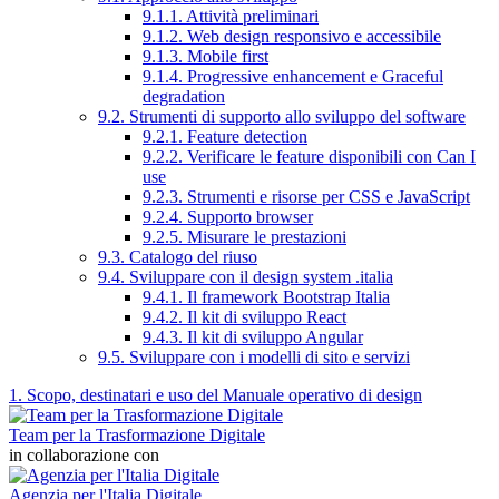
9.1.1. Attività preliminari
9.1.2. Web design responsivo e accessibile
9.1.3. Mobile first
9.1.4. Progressive enhancement e Graceful
degradation
9.2. Strumenti di supporto allo sviluppo del software
9.2.1. Feature detection
9.2.2. Verificare le feature disponibili con Can I
use
9.2.3. Strumenti e risorse per CSS e JavaScript
9.2.4. Supporto browser
9.2.5. Misurare le prestazioni
9.3. Catalogo del riuso
9.4. Sviluppare con il design system .italia
9.4.1. Il framework Bootstrap Italia
9.4.2. Il kit di sviluppo React
9.4.3. Il kit di sviluppo Angular
9.5. Sviluppare con i modelli di sito e servizi
1. Scopo, destinatari e uso del Manuale operativo di design
Team per la Trasformazione Digitale
in collaborazione con
Agenzia per l'Italia Digitale