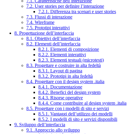
7.1. Caratteristiche dell’interazione
7.2. User stories per definire l’interazione
7.2.1. Differenza tra scenari e user stories
7.3. Flussi di interazione
7.4. Wireframe
7.5. Prototipi interattivi
8. Progettazione dell’interfaccia
8.1. Obiettivi dell’interfaccia
8.2. Elementi dell’interfaccia
8.2.1. Elementi di composizione
8.2.2. Elementi interattivi
8.2.3. Elementi testuali (microtesti)
8.3. Progettare e costruire in alta fedeltà
8.3.1. Layout di pagina
8.3.2. Prototipi in alta fedeltà
8.4. Progettare con il design system .italia
8.4.1. Documentazione
8.4.2. Benefici del design system
8.4.3. Risorse operative
8.4.4. Come contribuire al design system .italia
8.5. Progettare con i modelli di sito e servizi
8.5.1. Vantaggi dell’utilizzo dei modelli
8.5.2. I modelli di sito e servizi disponibili
9. Sviluppo dell’interfaccia
9.1. Approccio allo sviluppo