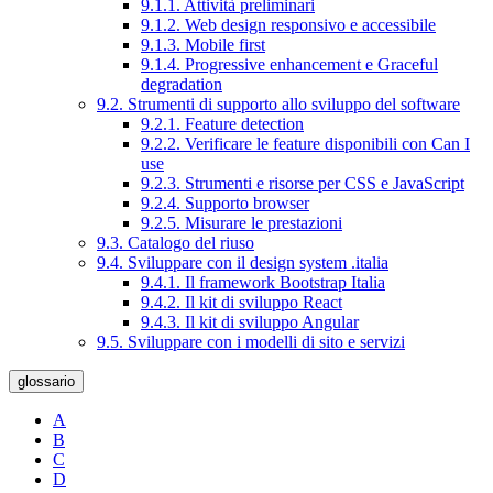
9.1.1. Attività preliminari
9.1.2. Web design responsivo e accessibile
9.1.3. Mobile first
9.1.4. Progressive enhancement e Graceful
degradation
9.2. Strumenti di supporto allo sviluppo del software
9.2.1. Feature detection
9.2.2. Verificare le feature disponibili con Can I
use
9.2.3. Strumenti e risorse per CSS e JavaScript
9.2.4. Supporto browser
9.2.5. Misurare le prestazioni
9.3. Catalogo del riuso
9.4. Sviluppare con il design system .italia
9.4.1. Il framework Bootstrap Italia
9.4.2. Il kit di sviluppo React
9.4.3. Il kit di sviluppo Angular
9.5. Sviluppare con i modelli di sito e servizi
glossario
A
B
C
D