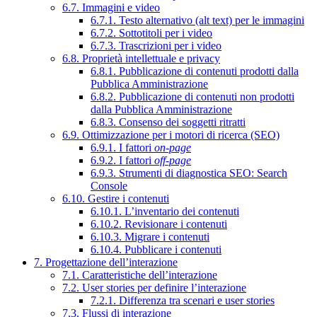
6.7. Immagini e video
6.7.1. Testo alternativo (alt text) per le immagini
6.7.2. Sottotitoli per i video
6.7.3. Trascrizioni per i video
6.8. Proprietà intellettuale e privacy
6.8.1. Pubblicazione di contenuti prodotti dalla
Pubblica Amministrazione
6.8.2. Pubblicazione di contenuti non prodotti
dalla Pubblica Amministrazione
6.8.3. Consenso dei soggetti ritratti
6.9. Ottimizzazione per i motori di ricerca (SEO)
6.9.1. I fattori
on-page
6.9.2. I fattori
off-page
6.9.3. Strumenti di diagnostica SEO: Search
Console
6.10. Gestire i contenuti
6.10.1. L’inventario dei contenuti
6.10.2. Revisionare i contenuti
6.10.3. Migrare i contenuti
6.10.4. Pubblicare i contenuti
7. Progettazione dell’interazione
7.1. Caratteristiche dell’interazione
7.2. User stories per definire l’interazione
7.2.1. Differenza tra scenari e user stories
7.3. Flussi di interazione