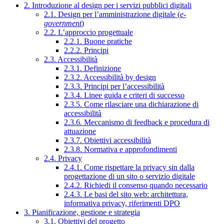
2. Introduzione al design per i servizi pubblici digitali
2.1. Design per l’amministrazione digitale (
e-
government
)
2.2. L’approccio progettuale
2.2.1. Buone pratiche
2.2.2. Principi
2.3. Accessibilità
2.3.1. Definizione
2.3.2. Accessibilità by design
2.3.3. Principi per l’accessibilità
2.3.4. Linee guida e criteri di successo
2.3.5. Come rilasciare una dichiarazione di
accessibilità
2.3.6. Meccanismo di feedback e procedura di
attuazione
2.3.7. Obiettivi accessibilità
2.3.8. Normativa e approfondimenti
2.4. Privacy
2.4.1. Come rispettare la privacy sin dalla
progettazione di un sito o servizio digitale
2.4.2. Richiedi il consenso quando necessario
2.4.3. Le basi del sito web: architettura,
informativa privacy, riferimenti DPO
3. Pianificazione, gestione e strategia
3.1. Obiettivi del progetto