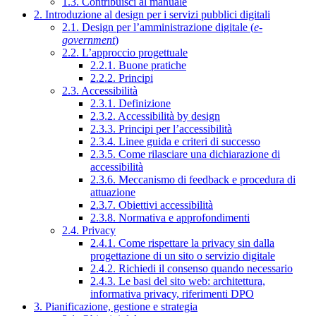
1.3. Contribuisci al manuale
2. Introduzione al design per i servizi pubblici digitali
2.1. Design per l’amministrazione digitale (
e-
government
)
2.2. L’approccio progettuale
2.2.1. Buone pratiche
2.2.2. Principi
2.3. Accessibilità
2.3.1. Definizione
2.3.2. Accessibilità by design
2.3.3. Principi per l’accessibilità
2.3.4. Linee guida e criteri di successo
2.3.5. Come rilasciare una dichiarazione di
accessibilità
2.3.6. Meccanismo di feedback e procedura di
attuazione
2.3.7. Obiettivi accessibilità
2.3.8. Normativa e approfondimenti
2.4. Privacy
2.4.1. Come rispettare la privacy sin dalla
progettazione di un sito o servizio digitale
2.4.2. Richiedi il consenso quando necessario
2.4.3. Le basi del sito web: architettura,
informativa privacy, riferimenti DPO
3. Pianificazione, gestione e strategia