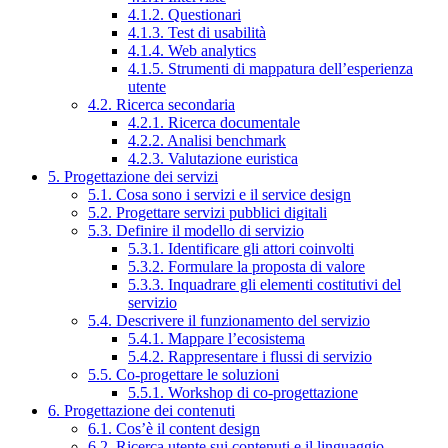
4.1.2. Questionari
4.1.3. Test di usabilità
4.1.4. Web analytics
4.1.5. Strumenti di mappatura dell’esperienza
utente
4.2. Ricerca secondaria
4.2.1. Ricerca documentale
4.2.2. Analisi benchmark
4.2.3. Valutazione euristica
5. Progettazione dei servizi
5.1. Cosa sono i servizi e il service design
5.2. Progettare servizi pubblici digitali
5.3. Definire il modello di servizio
5.3.1. Identificare gli attori coinvolti
5.3.2. Formulare la proposta di valore
5.3.3. Inquadrare gli elementi costitutivi del
servizio
5.4. Descrivere il funzionamento del servizio
5.4.1. Mappare l’ecosistema
5.4.2. Rappresentare i flussi di servizio
5.5. Co-progettare le soluzioni
5.5.1. Workshop di co-progettazione
6. Progettazione dei contenuti
6.1. Cos’è il content design
6.2. Ricerca utente sui contenuti e il linguaggio