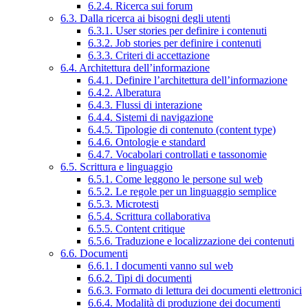
6.2.4. Ricerca sui forum
6.3. Dalla ricerca ai bisogni degli utenti
6.3.1. User stories per definire i contenuti
6.3.2. Job stories per definire i contenuti
6.3.3. Criteri di accettazione
6.4. Architettura dell’informazione
6.4.1. Definire l’architettura dell’informazione
6.4.2. Alberatura
6.4.3. Flussi di interazione
6.4.4. Sistemi di navigazione
6.4.5. Tipologie di contenuto (content type)
6.4.6. Ontologie e standard
6.4.7. Vocabolari controllati e tassonomie
6.5. Scrittura e linguaggio
6.5.1. Come leggono le persone sul web
6.5.2. Le regole per un linguaggio semplice
6.5.3. Microtesti
6.5.4. Scrittura collaborativa
6.5.5. Content critique
6.5.6. Traduzione e localizzazione dei contenuti
6.6. Documenti
6.6.1. I documenti vanno sul web
6.6.2. Tipi di documenti
6.6.3. Formato di lettura dei documenti elettronici
6.6.4. Modalità di produzione dei documenti