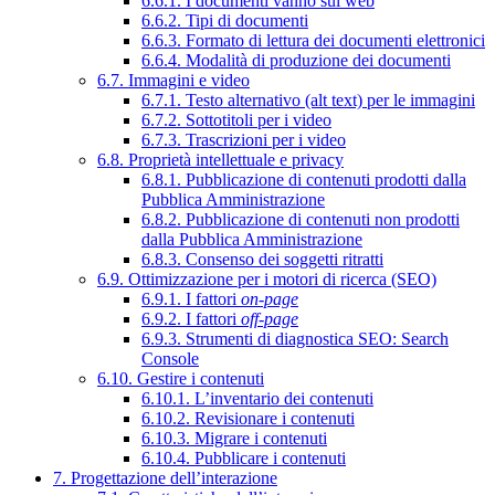
6.6.1. I documenti vanno sul web
6.6.2. Tipi di documenti
6.6.3. Formato di lettura dei documenti elettronici
6.6.4. Modalità di produzione dei documenti
6.7. Immagini e video
6.7.1. Testo alternativo (alt text) per le immagini
6.7.2. Sottotitoli per i video
6.7.3. Trascrizioni per i video
6.8. Proprietà intellettuale e privacy
6.8.1. Pubblicazione di contenuti prodotti dalla
Pubblica Amministrazione
6.8.2. Pubblicazione di contenuti non prodotti
dalla Pubblica Amministrazione
6.8.3. Consenso dei soggetti ritratti
6.9. Ottimizzazione per i motori di ricerca (SEO)
6.9.1. I fattori
on-page
6.9.2. I fattori
off-page
6.9.3. Strumenti di diagnostica SEO: Search
Console
6.10. Gestire i contenuti
6.10.1. L’inventario dei contenuti
6.10.2. Revisionare i contenuti
6.10.3. Migrare i contenuti
6.10.4. Pubblicare i contenuti
7. Progettazione dell’interazione