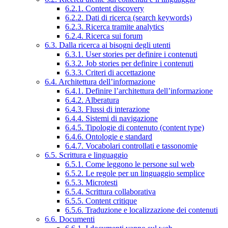
6.2.1. Content discovery
6.2.2. Dati di ricerca (search keywords)
6.2.3. Ricerca tramite analytics
6.2.4. Ricerca sui forum
6.3. Dalla ricerca ai bisogni degli utenti
6.3.1. User stories per definire i contenuti
6.3.2. Job stories per definire i contenuti
6.3.3. Criteri di accettazione
6.4. Architettura dell’informazione
6.4.1. Definire l’architettura dell’informazione
6.4.2. Alberatura
6.4.3. Flussi di interazione
6.4.4. Sistemi di navigazione
6.4.5. Tipologie di contenuto (content type)
6.4.6. Ontologie e standard
6.4.7. Vocabolari controllati e tassonomie
6.5. Scrittura e linguaggio
6.5.1. Come leggono le persone sul web
6.5.2. Le regole per un linguaggio semplice
6.5.3. Microtesti
6.5.4. Scrittura collaborativa
6.5.5. Content critique
6.5.6. Traduzione e localizzazione dei contenuti
6.6. Documenti