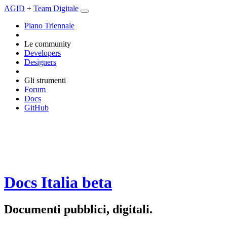
AGID
+
Team Digitale
Piano Triennale
Le community
Developers
Designers
Gli strumenti
Forum
Docs
GitHub
Docs Italia
beta
Documenti pubblici, digitali.