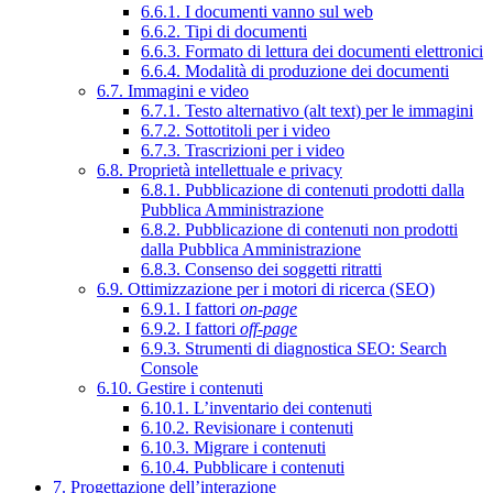
6.6.1. I documenti vanno sul web
6.6.2. Tipi di documenti
6.6.3. Formato di lettura dei documenti elettronici
6.6.4. Modalità di produzione dei documenti
6.7. Immagini e video
6.7.1. Testo alternativo (alt text) per le immagini
6.7.2. Sottotitoli per i video
6.7.3. Trascrizioni per i video
6.8. Proprietà intellettuale e privacy
6.8.1. Pubblicazione di contenuti prodotti dalla
Pubblica Amministrazione
6.8.2. Pubblicazione di contenuti non prodotti
dalla Pubblica Amministrazione
6.8.3. Consenso dei soggetti ritratti
6.9. Ottimizzazione per i motori di ricerca (SEO)
6.9.1. I fattori
on-page
6.9.2. I fattori
off-page
6.9.3. Strumenti di diagnostica SEO: Search
Console
6.10. Gestire i contenuti
6.10.1. L’inventario dei contenuti
6.10.2. Revisionare i contenuti
6.10.3. Migrare i contenuti
6.10.4. Pubblicare i contenuti
7. Progettazione dell’interazione