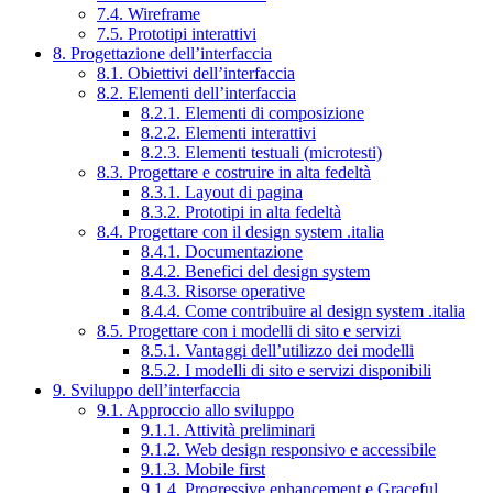
7.4. Wireframe
7.5. Prototipi interattivi
8. Progettazione dell’interfaccia
8.1. Obiettivi dell’interfaccia
8.2. Elementi dell’interfaccia
8.2.1. Elementi di composizione
8.2.2. Elementi interattivi
8.2.3. Elementi testuali (microtesti)
8.3. Progettare e costruire in alta fedeltà
8.3.1. Layout di pagina
8.3.2. Prototipi in alta fedeltà
8.4. Progettare con il design system .italia
8.4.1. Documentazione
8.4.2. Benefici del design system
8.4.3. Risorse operative
8.4.4. Come contribuire al design system .italia
8.5. Progettare con i modelli di sito e servizi
8.5.1. Vantaggi dell’utilizzo dei modelli
8.5.2. I modelli di sito e servizi disponibili
9. Sviluppo dell’interfaccia
9.1. Approccio allo sviluppo
9.1.1. Attività preliminari
9.1.2. Web design responsivo e accessibile
9.1.3. Mobile first
9.1.4. Progressive enhancement e Graceful