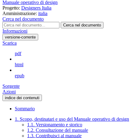
Manuale operativo di design
Progetto:
Designers Italia
Amministrazione:
italia
Cerca nel documento
Cerca nel documento
Informazioni
versione-corrente
Scarica
pdf
html
epub
Sorgente
Azioni
indice dei contenuti
Sommario
1. Scopo, destinatari e uso del Manuale operativo di design
1.1. Versionamento e storico
1.2. Consultazione del manuale
1.3. Contribuisci al manuale