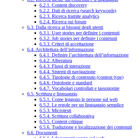
6.2.1. Content discovery
6.2.2. Dati di ricerca (search keywords)
6.2.3. Ricerca tramite analytics
6.2.4. Ricerca sui forum
6.3. Dalla ricerca ai bisogni degli utenti
6.3.1. User stories per definire i contenuti
6.3.2. Job stories per definire i contenuti
6.3.3. Criteri di accettazione
6.4. Architettura dell’informazione
6.4.1. Definire l’architettura dell’informazione
6.4.2. Alberatura
6.4.3. Flussi di interazione
6.4.4. Sistemi di navigazione
6.4.5. Tipologie di contenuto (content type)
6.4.6. Ontologie e standard
6.4.7. Vocabolari controllati e tassonomie
6.5. Scrittura e linguaggio
6.5.1. Come leggono le persone sul web
6.5.2. Le regole per un linguaggio semplice
6.5.3. Microtesti
6.5.4. Scrittura collaborativa
6.5.5. Content critique
6.5.6. Traduzione e localizzazione dei contenuti
6.6. Documenti