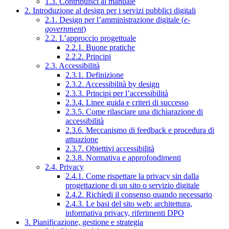
1.3. Contribuisci al manuale
2. Introduzione al design per i servizi pubblici digitali
2.1. Design per l’amministrazione digitale (
e-
government
)
2.2. L’approccio progettuale
2.2.1. Buone pratiche
2.2.2. Principi
2.3. Accessibilità
2.3.1. Definizione
2.3.2. Accessibilità by design
2.3.3. Principi per l’accessibilità
2.3.4. Linee guida e criteri di successo
2.3.5. Come rilasciare una dichiarazione di
accessibilità
2.3.6. Meccanismo di feedback e procedura di
attuazione
2.3.7. Obiettivi accessibilità
2.3.8. Normativa e approfondimenti
2.4. Privacy
2.4.1. Come rispettare la privacy sin dalla
progettazione di un sito o servizio digitale
2.4.2. Richiedi il consenso quando necessario
2.4.3. Le basi del sito web: architettura,
informativa privacy, riferimenti DPO
3. Pianificazione, gestione e strategia