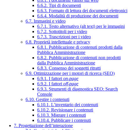
6.6.1. I documenti vanno sul web
6.6.2. Tipi di documenti
6.6.3. Formato di lettura dei documenti elettronici
6.6.4. Modalità di produzione dei documenti
6.7. Immagini e video
6.7.1. Testo alternativo (alt text) per le immagini
6.7.2. Sottotitoli per i video
6.7.3. Trascrizioni per i video
6.8. Proprietà intellettuale e privacy
6.8.1. Pubblicazione di contenuti prodotti dalla
Pubblica Amministrazione
6.8.2. Pubblicazione di contenuti non prodotti
dalla Pubblica Amministrazione
6.8.3. Consenso dei soggetti ritratti
6.9. Ottimizzazione per i motori di ricerca (SEO)
6.9.1. I fattori
on-page
6.9.2. I fattori
off-page
6.9.3. Strumenti di diagnostica SEO: Search
Console
6.10. Gestire i contenuti
6.10.1. L’inventario dei contenuti
6.10.2. Revisionare i contenuti
6.10.3. Migrare i contenuti
6.10.4. Pubblicare i contenuti
7. Progettazione dell’interazione