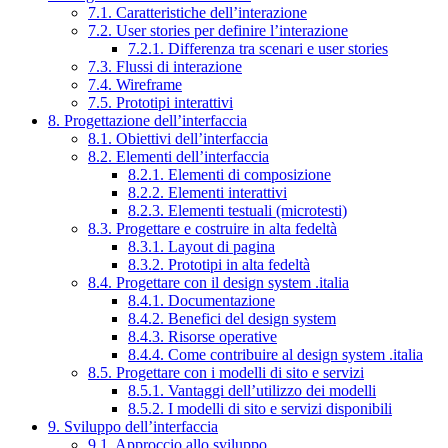
7.1. Caratteristiche dell’interazione
7.2. User stories per definire l’interazione
7.2.1. Differenza tra scenari e user stories
7.3. Flussi di interazione
7.4. Wireframe
7.5. Prototipi interattivi
8. Progettazione dell’interfaccia
8.1. Obiettivi dell’interfaccia
8.2. Elementi dell’interfaccia
8.2.1. Elementi di composizione
8.2.2. Elementi interattivi
8.2.3. Elementi testuali (microtesti)
8.3. Progettare e costruire in alta fedeltà
8.3.1. Layout di pagina
8.3.2. Prototipi in alta fedeltà
8.4. Progettare con il design system .italia
8.4.1. Documentazione
8.4.2. Benefici del design system
8.4.3. Risorse operative
8.4.4. Come contribuire al design system .italia
8.5. Progettare con i modelli di sito e servizi
8.5.1. Vantaggi dell’utilizzo dei modelli
8.5.2. I modelli di sito e servizi disponibili
9. Sviluppo dell’interfaccia
9.1. Approccio allo sviluppo