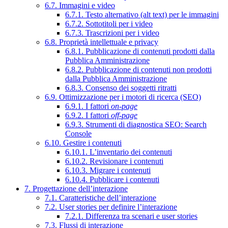
6.7. Immagini e video
6.7.1. Testo alternativo (alt text) per le immagini
6.7.2. Sottotitoli per i video
6.7.3. Trascrizioni per i video
6.8. Proprietà intellettuale e privacy
6.8.1. Pubblicazione di contenuti prodotti dalla
Pubblica Amministrazione
6.8.2. Pubblicazione di contenuti non prodotti
dalla Pubblica Amministrazione
6.8.3. Consenso dei soggetti ritratti
6.9. Ottimizzazione per i motori di ricerca (SEO)
6.9.1. I fattori
on-page
6.9.2. I fattori
off-page
6.9.3. Strumenti di diagnostica SEO: Search
Console
6.10. Gestire i contenuti
6.10.1. L’inventario dei contenuti
6.10.2. Revisionare i contenuti
6.10.3. Migrare i contenuti
6.10.4. Pubblicare i contenuti
7. Progettazione dell’interazione
7.1. Caratteristiche dell’interazione
7.2. User stories per definire l’interazione
7.2.1. Differenza tra scenari e user stories
7.3. Flussi di interazione