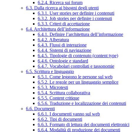
6.2.4. Ricerca sui forum
6.3. Dalla ricerca ai bisogni degli utenti
6.3.1. User stories per definire i contenuti
6.3.2. Job stories per definire i contenuti
6.3.3. Criteri di accettazione
6.4. Architettura dell’informazione
6.4.1. Definire l’architettura dell’informazione
6.4.2. Alberatura
6.4.3. Flussi di interazione
6.4.4. Sistemi di navigazione
6.4.5. Tipologie di contenuto (content type)
6.4.6. Ontologie e standard
6.4.7. Vocabolari controllati e tassonomie
6.5. Scrittura e linguaggio
6.5.1. Come leggono le persone sul web
6.5.2. Le regole per un linguaggio semplice
6.5.3. Microtesti
6.5.4. Scrittura collaborativa
6.5.5. Content critique
6.5.6. Traduzione e localizzazione dei contenuti
6.6. Documenti
6.6.1. I documenti vanno sul web
6.6.2. Tipi di documenti
6.6.3. Formato di lettura dei documenti elettronici
6.6.4. Modalità di produzione dei documenti