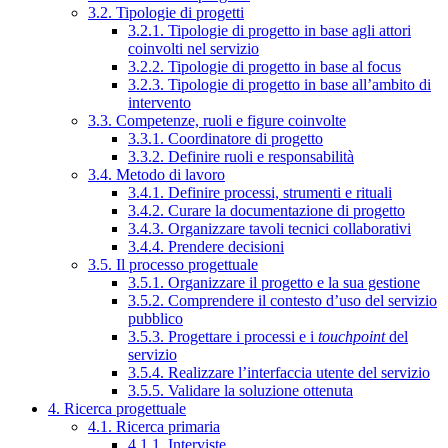
3.2. Tipologie di progetti
3.2.1. Tipologie di progetto in base agli attori
coinvolti nel servizio
3.2.2. Tipologie di progetto in base al focus
3.2.3. Tipologie di progetto in base all’ambito di
intervento
3.3. Competenze, ruoli e figure coinvolte
3.3.1. Coordinatore di progetto
3.3.2. Definire ruoli e responsabilità
3.4. Metodo di lavoro
3.4.1. Definire processi, strumenti e rituali
3.4.2. Curare la documentazione di progetto
3.4.3. Organizzare tavoli tecnici collaborativi
3.4.4. Prendere decisioni
3.5. Il processo progettuale
3.5.1. Organizzare il progetto e la sua gestione
3.5.2. Comprendere il contesto d’uso del servizio
pubblico
3.5.3. Progettare i processi e i
touchpoint
del
servizio
3.5.4. Realizzare l’interfaccia utente del servizio
3.5.5. Validare la soluzione ottenuta
4. Ricerca progettuale
4.1. Ricerca primaria
4.1.1. Interviste