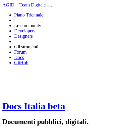
AGID
+
Team Digitale
Piano Triennale
Le community
Developers
Designers
Gli strumenti
Forum
Docs
GitHub
Docs Italia
beta
Documenti pubblici, digitali.