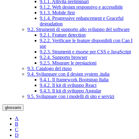
9.1.1. Attività preliminari
9.1.2. Web design responsivo e accessibile
9.1.3. Mobile first
9.1.4. Progressive enhancement e Graceful
degradation
9.2. Strumenti di supporto allo sviluppo del software
9.2.1. Feature detection
9.2.2. Verificare le feature disponibili con Can I
use
9.2.3. Strumenti e risorse per CSS e JavaScript
9.2.4. Supporto browser
9.2.5. Misurare le prestazioni
9.3. Catalogo del riuso
9.4. Sviluppare con il design system .italia
9.4.1. Il framework Bootstrap Italia
9.4.2. Il kit di sviluppo React
9.4.3. Il kit di sviluppo Angular
9.5. Sviluppare con i modelli di sito e servizi
glossario
A
B
C
D