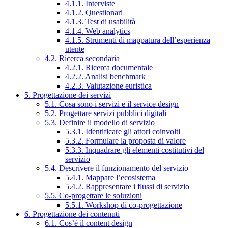
4.1.1. Interviste
4.1.2. Questionari
4.1.3. Test di usabilità
4.1.4. Web analytics
4.1.5. Strumenti di mappatura dell’esperienza
utente
4.2. Ricerca secondaria
4.2.1. Ricerca documentale
4.2.2. Analisi benchmark
4.2.3. Valutazione euristica
5. Progettazione dei servizi
5.1. Cosa sono i servizi e il service design
5.2. Progettare servizi pubblici digitali
5.3. Definire il modello di servizio
5.3.1. Identificare gli attori coinvolti
5.3.2. Formulare la proposta di valore
5.3.3. Inquadrare gli elementi costitutivi del
servizio
5.4. Descrivere il funzionamento del servizio
5.4.1. Mappare l’ecosistema
5.4.2. Rappresentare i flussi di servizio
5.5. Co-progettare le soluzioni
5.5.1. Workshop di co-progettazione
6. Progettazione dei contenuti
6.1. Cos’è il content design