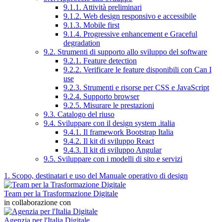
9.1.1. Attività preliminari
9.1.2. Web design responsivo e accessibile
9.1.3. Mobile first
9.1.4. Progressive enhancement e Graceful
degradation
9.2. Strumenti di supporto allo sviluppo del software
9.2.1. Feature detection
9.2.2. Verificare le feature disponibili con Can I
use
9.2.3. Strumenti e risorse per CSS e JavaScript
9.2.4. Supporto browser
9.2.5. Misurare le prestazioni
9.3. Catalogo del riuso
9.4. Sviluppare con il design system .italia
9.4.1. Il framework Bootstrap Italia
9.4.2. Il kit di sviluppo React
9.4.3. Il kit di sviluppo Angular
9.5. Sviluppare con i modelli di sito e servizi
1. Scopo, destinatari e uso del Manuale operativo di design
Team per la Trasformazione Digitale
in collaborazione con
Agenzia per l'Italia Digitale