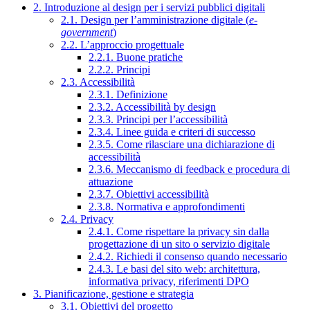
2. Introduzione al design per i servizi pubblici digitali
2.1. Design per l’amministrazione digitale (
e-
government
)
2.2. L’approccio progettuale
2.2.1. Buone pratiche
2.2.2. Principi
2.3. Accessibilità
2.3.1. Definizione
2.3.2. Accessibilità by design
2.3.3. Principi per l’accessibilità
2.3.4. Linee guida e criteri di successo
2.3.5. Come rilasciare una dichiarazione di
accessibilità
2.3.6. Meccanismo di feedback e procedura di
attuazione
2.3.7. Obiettivi accessibilità
2.3.8. Normativa e approfondimenti
2.4. Privacy
2.4.1. Come rispettare la privacy sin dalla
progettazione di un sito o servizio digitale
2.4.2. Richiedi il consenso quando necessario
2.4.3. Le basi del sito web: architettura,
informativa privacy, riferimenti DPO
3. Pianificazione, gestione e strategia
3.1. Obiettivi del progetto