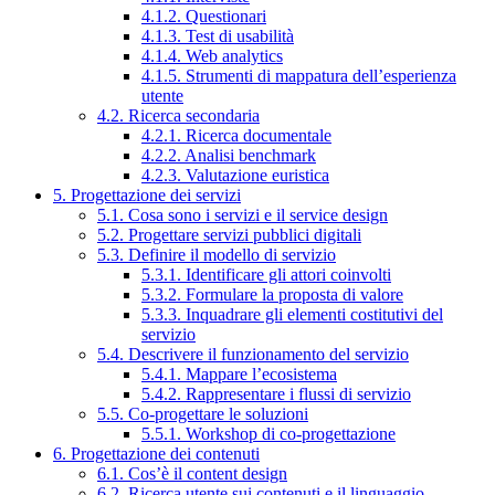
4.1.2. Questionari
4.1.3. Test di usabilità
4.1.4. Web analytics
4.1.5. Strumenti di mappatura dell’esperienza
utente
4.2. Ricerca secondaria
4.2.1. Ricerca documentale
4.2.2. Analisi benchmark
4.2.3. Valutazione euristica
5. Progettazione dei servizi
5.1. Cosa sono i servizi e il service design
5.2. Progettare servizi pubblici digitali
5.3. Definire il modello di servizio
5.3.1. Identificare gli attori coinvolti
5.3.2. Formulare la proposta di valore
5.3.3. Inquadrare gli elementi costitutivi del
servizio
5.4. Descrivere il funzionamento del servizio
5.4.1. Mappare l’ecosistema
5.4.2. Rappresentare i flussi di servizio
5.5. Co-progettare le soluzioni
5.5.1. Workshop di co-progettazione
6. Progettazione dei contenuti
6.1. Cos’è il content design
6.2. Ricerca utente sui contenuti e il linguaggio