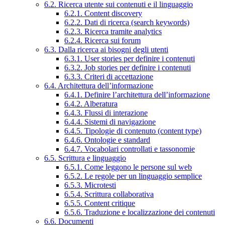
6.2. Ricerca utente sui contenuti e il linguaggio
6.2.1. Content discovery
6.2.2. Dati di ricerca (search keywords)
6.2.3. Ricerca tramite analytics
6.2.4. Ricerca sui forum
6.3. Dalla ricerca ai bisogni degli utenti
6.3.1. User stories per definire i contenuti
6.3.2. Job stories per definire i contenuti
6.3.3. Criteri di accettazione
6.4. Architettura dell’informazione
6.4.1. Definire l’architettura dell’informazione
6.4.2. Alberatura
6.4.3. Flussi di interazione
6.4.4. Sistemi di navigazione
6.4.5. Tipologie di contenuto (content type)
6.4.6. Ontologie e standard
6.4.7. Vocabolari controllati e tassonomie
6.5. Scrittura e linguaggio
6.5.1. Come leggono le persone sul web
6.5.2. Le regole per un linguaggio semplice
6.5.3. Microtesti
6.5.4. Scrittura collaborativa
6.5.5. Content critique
6.5.6. Traduzione e localizzazione dei contenuti
6.6. Documenti