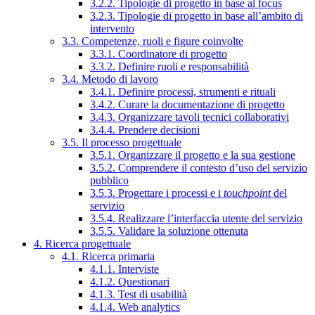
3.2.2. Tipologie di progetto in base al focus
3.2.3. Tipologie di progetto in base all’ambito di
intervento
3.3. Competenze, ruoli e figure coinvolte
3.3.1. Coordinatore di progetto
3.3.2. Definire ruoli e responsabilità
3.4. Metodo di lavoro
3.4.1. Definire processi, strumenti e rituali
3.4.2. Curare la documentazione di progetto
3.4.3. Organizzare tavoli tecnici collaborativi
3.4.4. Prendere decisioni
3.5. Il processo progettuale
3.5.1. Organizzare il progetto e la sua gestione
3.5.2. Comprendere il contesto d’uso del servizio
pubblico
3.5.3. Progettare i processi e i
touchpoint
del
servizio
3.5.4. Realizzare l’interfaccia utente del servizio
3.5.5. Validare la soluzione ottenuta
4. Ricerca progettuale
4.1. Ricerca primaria
4.1.1. Interviste
4.1.2. Questionari
4.1.3. Test di usabilità
4.1.4. Web analytics