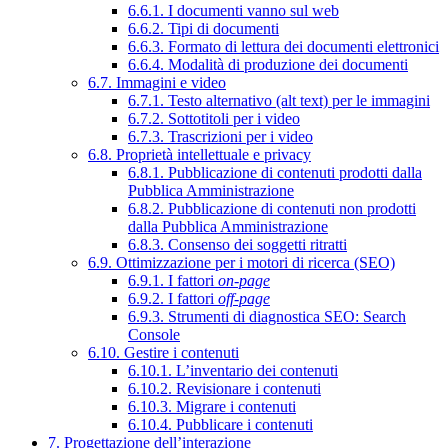
6.6.1. I documenti vanno sul web
6.6.2. Tipi di documenti
6.6.3. Formato di lettura dei documenti elettronici
6.6.4. Modalità di produzione dei documenti
6.7. Immagini e video
6.7.1. Testo alternativo (alt text) per le immagini
6.7.2. Sottotitoli per i video
6.7.3. Trascrizioni per i video
6.8. Proprietà intellettuale e privacy
6.8.1. Pubblicazione di contenuti prodotti dalla
Pubblica Amministrazione
6.8.2. Pubblicazione di contenuti non prodotti
dalla Pubblica Amministrazione
6.8.3. Consenso dei soggetti ritratti
6.9. Ottimizzazione per i motori di ricerca (SEO)
6.9.1. I fattori
on-page
6.9.2. I fattori
off-page
6.9.3. Strumenti di diagnostica SEO: Search
Console
6.10. Gestire i contenuti
6.10.1. L’inventario dei contenuti
6.10.2. Revisionare i contenuti
6.10.3. Migrare i contenuti
6.10.4. Pubblicare i contenuti
7. Progettazione dell’interazione