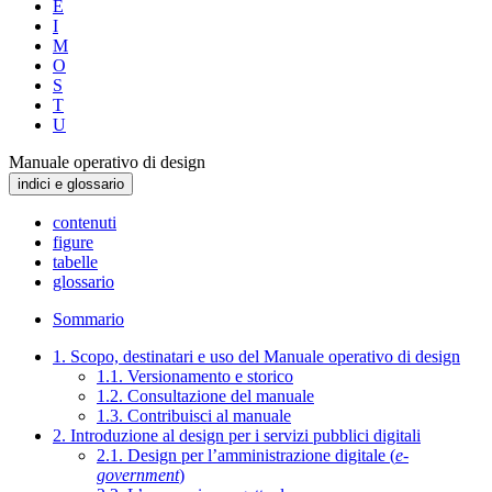
E
I
M
O
S
T
U
Manuale operativo di design
indici e glossario
contenuti
figure
tabelle
glossario
Sommario
1. Scopo, destinatari e uso del Manuale operativo di design
1.1. Versionamento e storico
1.2. Consultazione del manuale
1.3. Contribuisci al manuale
2. Introduzione al design per i servizi pubblici digitali
2.1. Design per l’amministrazione digitale (
e-
government
)