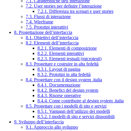
7.1. Caratteristiche dell’interazione
7.2. User stories per definire l’interazione
7.2.1. Differenza tra scenari e user stories
7.3. Flussi di interazione
7.4. Wireframe
7.5. Prototipi interattivi
8. Progettazione dell’interfaccia
8.1. Obiettivi dell’interfaccia
8.2. Elementi dell’interfaccia
8.2.1. Elementi di composizione
8.2.2. Elementi interattivi
8.2.3. Elementi testuali (microtesti)
8.3. Progettare e costruire in alta fedeltà
8.3.1. Layout di pagina
8.3.2. Prototipi in alta fedeltà
8.4. Progettare con il design system .italia
8.4.1. Documentazione
8.4.2. Benefici del design system
8.4.3. Risorse operative
8.4.4. Come contribuire al design system .italia
8.5. Progettare con i modelli di sito e servizi
8.5.1. Vantaggi dell’utilizzo dei modelli
8.5.2. I modelli di sito e servizi disponibili
9. Sviluppo dell’interfaccia
9.1. Approccio allo sviluppo