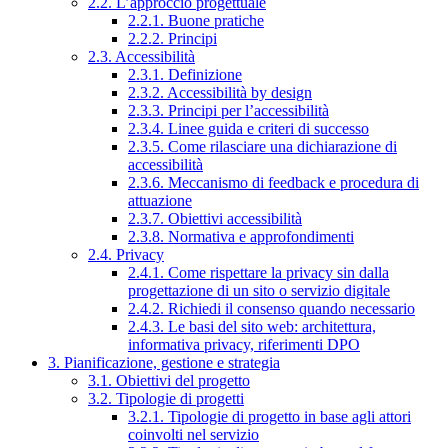
2.2. L’approccio progettuale
2.2.1. Buone pratiche
2.2.2. Principi
2.3. Accessibilità
2.3.1. Definizione
2.3.2. Accessibilità by design
2.3.3. Principi per l’accessibilità
2.3.4. Linee guida e criteri di successo
2.3.5. Come rilasciare una dichiarazione di
accessibilità
2.3.6. Meccanismo di feedback e procedura di
attuazione
2.3.7. Obiettivi accessibilità
2.3.8. Normativa e approfondimenti
2.4. Privacy
2.4.1. Come rispettare la privacy sin dalla
progettazione di un sito o servizio digitale
2.4.2. Richiedi il consenso quando necessario
2.4.3. Le basi del sito web: architettura,
informativa privacy, riferimenti DPO
3. Pianificazione, gestione e strategia
3.1. Obiettivi del progetto
3.2. Tipologie di progetti
3.2.1. Tipologie di progetto in base agli attori
coinvolti nel servizio