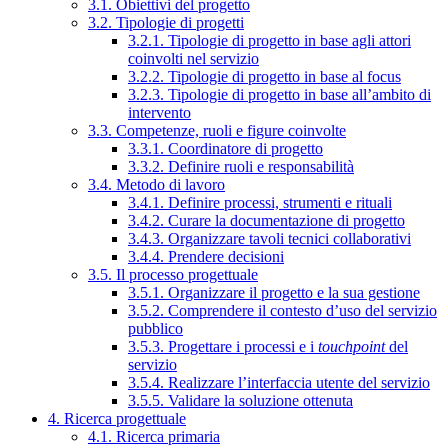
3.1. Obiettivi del progetto
3.2. Tipologie di progetti
3.2.1. Tipologie di progetto in base agli attori
coinvolti nel servizio
3.2.2. Tipologie di progetto in base al focus
3.2.3. Tipologie di progetto in base all’ambito di
intervento
3.3. Competenze, ruoli e figure coinvolte
3.3.1. Coordinatore di progetto
3.3.2. Definire ruoli e responsabilità
3.4. Metodo di lavoro
3.4.1. Definire processi, strumenti e rituali
3.4.2. Curare la documentazione di progetto
3.4.3. Organizzare tavoli tecnici collaborativi
3.4.4. Prendere decisioni
3.5. Il processo progettuale
3.5.1. Organizzare il progetto e la sua gestione
3.5.2. Comprendere il contesto d’uso del servizio
pubblico
3.5.3. Progettare i processi e i
touchpoint
del
servizio
3.5.4. Realizzare l’interfaccia utente del servizio
3.5.5. Validare la soluzione ottenuta
4. Ricerca progettuale
4.1. Ricerca primaria