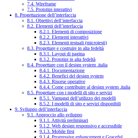
7.4. Wireframe
7.5. Prototipi interattivi
8. Progettazione dell’interfaccia
8.1. Obiettivi dell’interfaccia
8.2. Elementi dell’interfaccia
8.2.1. Elementi di composizione
8.2.2. Elementi interattivi
8.2.3. Elementi testuali (microtesti)
8.3. Progettare e costruire in alta fedeltà
8.3.1. Layout di pagina
8.3.2. Prototipi in alta fedeltà
8.4. Progettare con il design system .italia
8.4.1. Documentazione
8.4.2. Benefici del design system
8.4.3. Risorse operative
8.4.4. Come contribuire al design system .italia
8.5. Progettare con i modelli di sito e servizi
8.5.1. Vantaggi dell’utilizzo dei modelli
8.5.2. I modelli di sito e servizi disponibili
9. Sviluppo dell’interfaccia
9.1. Approccio allo sviluppo
9.1.1. Attività preliminari
9.1.2. Web design responsivo e accessibile
9.1.3. Mobile first
9.1.4. Progressive enhancement e Graceful