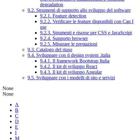
degradation
9.2. Strumenti di supporto allo sviluppo del software
9.2.1. Feature detection
9.2.2. Verificare le feature disponibili con Can I
use
9.2.3. Strumenti e risorse per CSS e JavaScript
9.2.4. Supporto browser
9.2.5. Misurare le prestazioni
9.3. Catalogo del riuso
9.4. Sviluppare con il design system .italia
9.4.1. Il framework Bootstrap Italia
9.4.2. Il kit di sviluppo React
9.4.3. Il kit di sviluppo Angular
9.5. Sviluppare con i modelli di sito e servizi
None
None
A
B
C
D
E
I
M