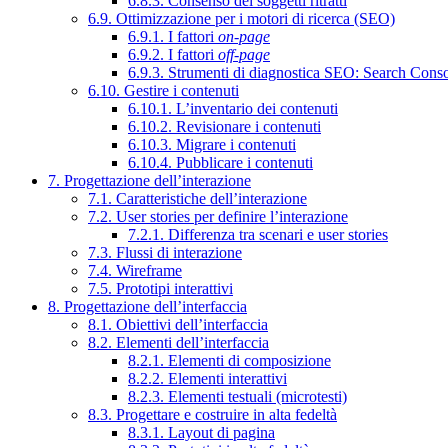
6.8.3. Consenso dei soggetti ritratti
6.9. Ottimizzazione per i motori di ricerca (SEO)
6.9.1. I fattori
on-page
6.9.2. I fattori
off-page
6.9.3. Strumenti di diagnostica SEO: Search Cons
6.10. Gestire i contenuti
6.10.1. L’inventario dei contenuti
6.10.2. Revisionare i contenuti
6.10.3. Migrare i contenuti
6.10.4. Pubblicare i contenuti
7. Progettazione dell’interazione
7.1. Caratteristiche dell’interazione
7.2. User stories per definire l’interazione
7.2.1. Differenza tra scenari e user stories
7.3. Flussi di interazione
7.4. Wireframe
7.5. Prototipi interattivi
8. Progettazione dell’interfaccia
8.1. Obiettivi dell’interfaccia
8.2. Elementi dell’interfaccia
8.2.1. Elementi di composizione
8.2.2. Elementi interattivi
8.2.3. Elementi testuali (microtesti)
8.3. Progettare e costruire in alta fedeltà
8.3.1. Layout di pagina