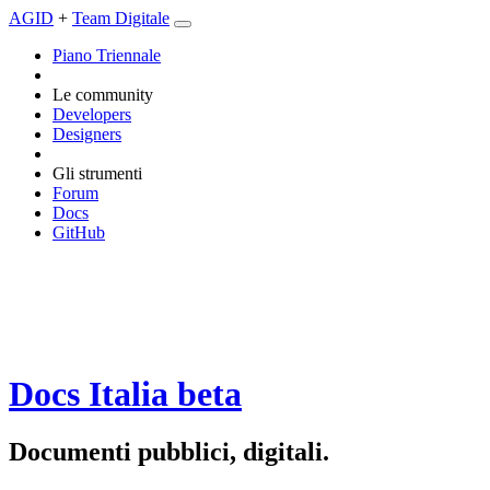
AGID
+
Team Digitale
Piano Triennale
Le community
Developers
Designers
Gli strumenti
Forum
Docs
GitHub
Docs Italia
beta
Documenti pubblici, digitali.