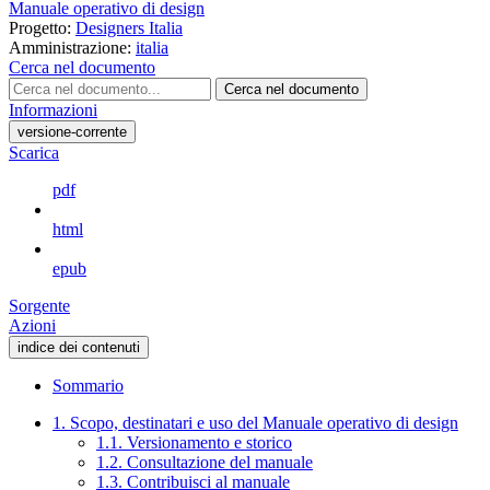
Manuale operativo di design
Progetto:
Designers Italia
Amministrazione:
italia
Cerca nel documento
Cerca nel documento
Informazioni
versione-corrente
Scarica
pdf
html
epub
Sorgente
Azioni
indice dei contenuti
Sommario
1. Scopo, destinatari e uso del Manuale operativo di design
1.1. Versionamento e storico
1.2. Consultazione del manuale
1.3. Contribuisci al manuale