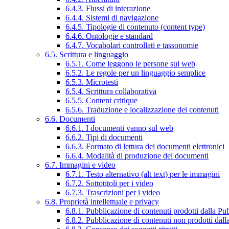
6.4.3. Flussi di interazione
6.4.4. Sistemi di navigazione
6.4.5. Tipologie di contenuto (content type)
6.4.6. Ontologie e standard
6.4.7. Vocabolari controllati e tassonomie
6.5. Scrittura e linguaggio
6.5.1. Come leggono le persone sul web
6.5.2. Le regole per un linguaggio semplice
6.5.3. Microtesti
6.5.4. Scrittura collaborativa
6.5.5. Content critique
6.5.6. Traduzione e localizzazione dei contenuti
6.6. Documenti
6.6.1. I documenti vanno sul web
6.6.2. Tipi di documenti
6.6.3. Formato di lettura dei documenti elettronici
6.6.4. Modalità di produzione dei documenti
6.7. Immagini e video
6.7.1. Testo alternativo (alt text) per le immagini
6.7.2. Sottotitoli per i video
6.7.3. Trascrizioni per i video
6.8. Proprietà intellettuale e privacy
6.8.1. Pubblicazione di contenuti prodotti dalla P
6.8.2. Pubblicazione di contenuti non prodotti dal