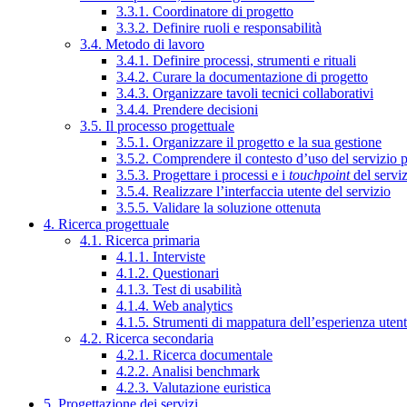
3.3.1. Coordinatore di progetto
3.3.2. Definire ruoli e responsabilità
3.4. Metodo di lavoro
3.4.1. Definire processi, strumenti e rituali
3.4.2. Curare la documentazione di progetto
3.4.3. Organizzare tavoli tecnici collaborativi
3.4.4. Prendere decisioni
3.5. Il processo progettuale
3.5.1. Organizzare il progetto e la sua gestione
3.5.2. Comprendere il contesto d’uso del servizio 
3.5.3. Progettare i processi e i
touchpoint
del servi
3.5.4. Realizzare l’interfaccia utente del servizio
3.5.5. Validare la soluzione ottenuta
4. Ricerca progettuale
4.1. Ricerca primaria
4.1.1. Interviste
4.1.2. Questionari
4.1.3. Test di usabilità
4.1.4. Web analytics
4.1.5. Strumenti di mappatura dell’esperienza uten
4.2. Ricerca secondaria
4.2.1. Ricerca documentale
4.2.2. Analisi benchmark
4.2.3. Valutazione euristica
5. Progettazione dei servizi