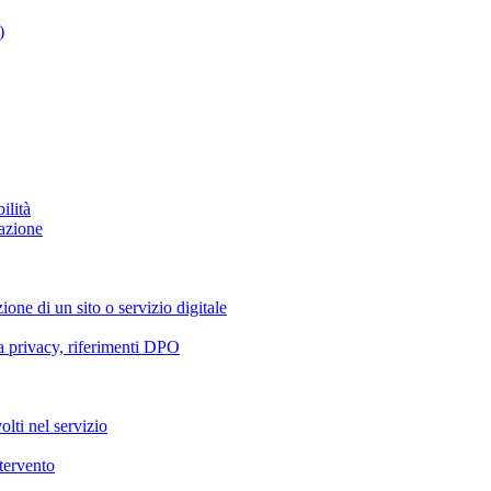
)
ilità
azione
ione di un sito o servizio digitale
va privacy, riferimenti DPO
olti nel servizio
ntervento