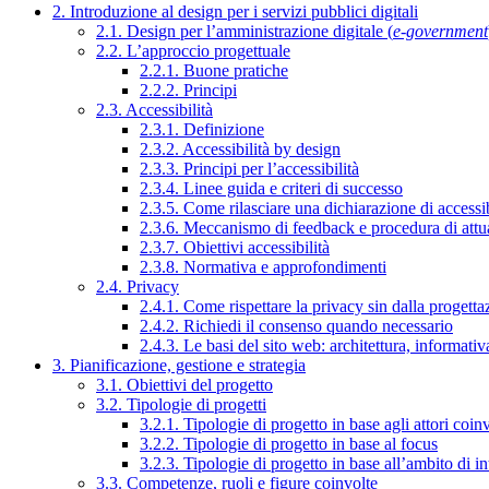
2. Introduzione al design per i servizi pubblici digitali
2.1. Design per l’amministrazione digitale (
e-government
2.2. L’approccio progettuale
2.2.1. Buone pratiche
2.2.2. Principi
2.3. Accessibilità
2.3.1. Definizione
2.3.2. Accessibilità by design
2.3.3. Principi per l’accessibilità
2.3.4. Linee guida e criteri di successo
2.3.5. Come rilasciare una dichiarazione di accessib
2.3.6. Meccanismo di feedback e procedura di attu
2.3.7. Obiettivi accessibilità
2.3.8. Normativa e approfondimenti
2.4. Privacy
2.4.1. Come rispettare la privacy sin dalla progettaz
2.4.2. Richiedi il consenso quando necessario
2.4.3. Le basi del sito web: architettura, informati
3. Pianificazione, gestione e strategia
3.1. Obiettivi del progetto
3.2. Tipologie di progetti
3.2.1. Tipologie di progetto in base agli attori coinv
3.2.2. Tipologie di progetto in base al focus
3.2.3. Tipologie di progetto in base all’ambito di i
3.3. Competenze, ruoli e figure coinvolte