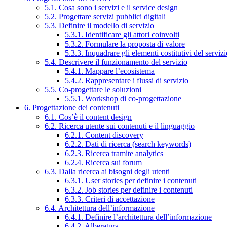
5.1. Cosa sono i servizi e il service design
5.2. Progettare servizi pubblici digitali
5.3. Definire il modello di servizio
5.3.1. Identificare gli attori coinvolti
5.3.2. Formulare la proposta di valore
5.3.3. Inquadrare gli elementi costitutivi del serviz
5.4. Descrivere il funzionamento del servizio
5.4.1. Mappare l’ecosistema
5.4.2. Rappresentare i flussi di servizio
5.5. Co-progettare le soluzioni
5.5.1. Workshop di co-progettazione
6. Progettazione dei contenuti
6.1. Cos’è il content design
6.2. Ricerca utente sui contenuti e il linguaggio
6.2.1. Content discovery
6.2.2. Dati di ricerca (search keywords)
6.2.3. Ricerca tramite analytics
6.2.4. Ricerca sui forum
6.3. Dalla ricerca ai bisogni degli utenti
6.3.1. User stories per definire i contenuti
6.3.2. Job stories per definire i contenuti
6.3.3. Criteri di accettazione
6.4. Architettura dell’informazione
6.4.1. Definire l’architettura dell’informazione
6.4.2. Alberatura