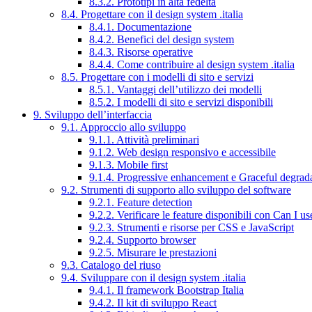
8.3.2. Prototipi in alta fedeltà
8.4. Progettare con il design system .italia
8.4.1. Documentazione
8.4.2. Benefici del design system
8.4.3. Risorse operative
8.4.4. Come contribuire al design system .italia
8.5. Progettare con i modelli di sito e servizi
8.5.1. Vantaggi dell’utilizzo dei modelli
8.5.2. I modelli di sito e servizi disponibili
9. Sviluppo dell’interfaccia
9.1. Approccio allo sviluppo
9.1.1. Attività preliminari
9.1.2. Web design responsivo e accessibile
9.1.3. Mobile first
9.1.4. Progressive enhancement e Graceful degrad
9.2. Strumenti di supporto allo sviluppo del software
9.2.1. Feature detection
9.2.2. Verificare le feature disponibili con Can I us
9.2.3. Strumenti e risorse per CSS e JavaScript
9.2.4. Supporto browser
9.2.5. Misurare le prestazioni
9.3. Catalogo del riuso
9.4. Sviluppare con il design system .italia
9.4.1. Il framework Bootstrap Italia
9.4.2. Il kit di sviluppo React