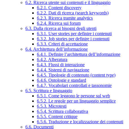
6.2. Ricerca utente sui contenuti e il linguaggio
6.2.1. Content discovery
6.2.2. Dati di ricerca (search keywords)
6.2.3. Ricerca tramite analytics
6.2.4. Ricerca sui forum
6.3. Dalla ricerca ai bisogni degli utenti
6.3.1. User stories per definire i contenuti
6.3.2. Job stories per definire i contenuti
6.3.3. Criteri di accettazione
6.4. Architettura dell’informazione
6.4.1. Definire l’architettura dell’informazione
6.4.2. Alberatura
6.4.3. Flussi di interazione
6.4.4. Sistemi di navigazione
6.4.5. Tipologie di contenuto (content type)
6.4.6. Ontologie e standard
6.4.7. Vocabolari controllati e tassonomie
6.5. Scrittura e linguaggio
6.5.1. Come leggono le persone sul web
6.5.2. Le regole per un linguaggio semplice
6.5.3. Microtesti
6.5.4. Scrittura collaborativa
6.5.5. Content critique
6.5.6. Traduzione e localizzazione dei contenuti
6.6. Documenti