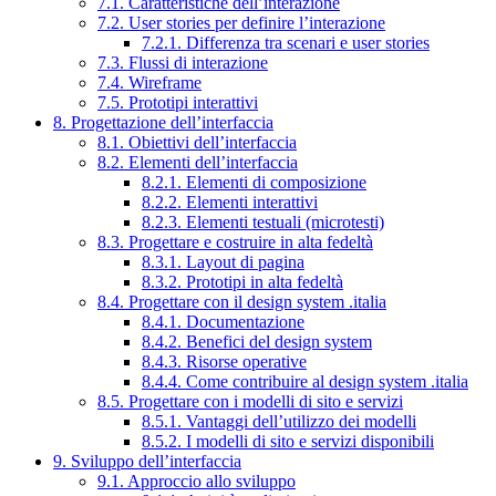
7.1. Caratteristiche dell’interazione
7.2. User stories per definire l’interazione
7.2.1. Differenza tra scenari e user stories
7.3. Flussi di interazione
7.4. Wireframe
7.5. Prototipi interattivi
8. Progettazione dell’interfaccia
8.1. Obiettivi dell’interfaccia
8.2. Elementi dell’interfaccia
8.2.1. Elementi di composizione
8.2.2. Elementi interattivi
8.2.3. Elementi testuali (microtesti)
8.3. Progettare e costruire in alta fedeltà
8.3.1. Layout di pagina
8.3.2. Prototipi in alta fedeltà
8.4. Progettare con il design system .italia
8.4.1. Documentazione
8.4.2. Benefici del design system
8.4.3. Risorse operative
8.4.4. Come contribuire al design system .italia
8.5. Progettare con i modelli di sito e servizi
8.5.1. Vantaggi dell’utilizzo dei modelli
8.5.2. I modelli di sito e servizi disponibili
9. Sviluppo dell’interfaccia
9.1. Approccio allo sviluppo