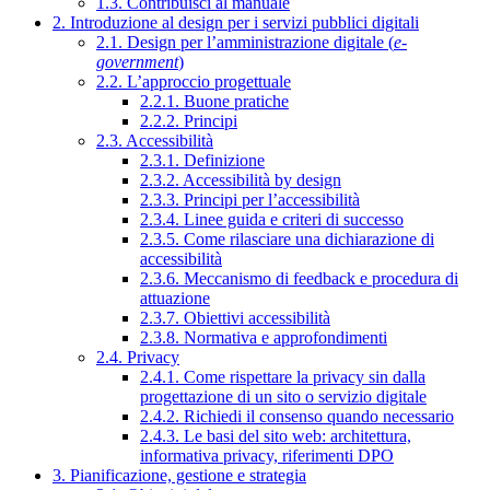
1.3. Contribuisci al manuale
2. Introduzione al design per i servizi pubblici digitali
2.1. Design per l’amministrazione digitale (
e-
government
)
2.2. L’approccio progettuale
2.2.1. Buone pratiche
2.2.2. Principi
2.3. Accessibilità
2.3.1. Definizione
2.3.2. Accessibilità by design
2.3.3. Principi per l’accessibilità
2.3.4. Linee guida e criteri di successo
2.3.5. Come rilasciare una dichiarazione di
accessibilità
2.3.6. Meccanismo di feedback e procedura di
attuazione
2.3.7. Obiettivi accessibilità
2.3.8. Normativa e approfondimenti
2.4. Privacy
2.4.1. Come rispettare la privacy sin dalla
progettazione di un sito o servizio digitale
2.4.2. Richiedi il consenso quando necessario
2.4.3. Le basi del sito web: architettura,
informativa privacy, riferimenti DPO
3. Pianificazione, gestione e strategia