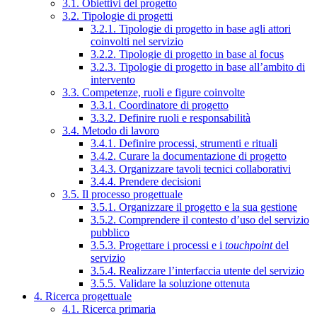
3.1. Obiettivi del progetto
3.2. Tipologie di progetti
3.2.1. Tipologie di progetto in base agli attori
coinvolti nel servizio
3.2.2. Tipologie di progetto in base al focus
3.2.3. Tipologie di progetto in base all’ambito di
intervento
3.3. Competenze, ruoli e figure coinvolte
3.3.1. Coordinatore di progetto
3.3.2. Definire ruoli e responsabilità
3.4. Metodo di lavoro
3.4.1. Definire processi, strumenti e rituali
3.4.2. Curare la documentazione di progetto
3.4.3. Organizzare tavoli tecnici collaborativi
3.4.4. Prendere decisioni
3.5. Il processo progettuale
3.5.1. Organizzare il progetto e la sua gestione
3.5.2. Comprendere il contesto d’uso del servizio
pubblico
3.5.3. Progettare i processi e i
touchpoint
del
servizio
3.5.4. Realizzare l’interfaccia utente del servizio
3.5.5. Validare la soluzione ottenuta
4. Ricerca progettuale
4.1. Ricerca primaria