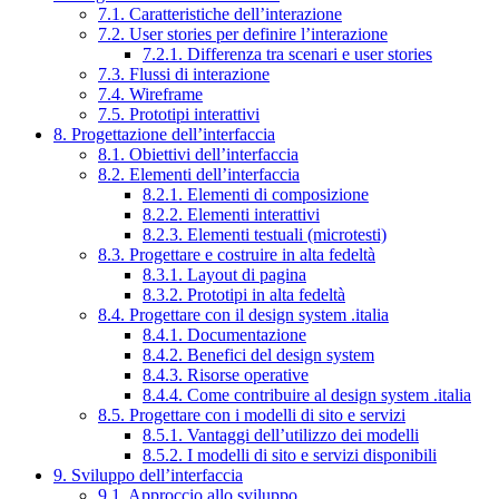
7.1. Caratteristiche dell’interazione
7.2. User stories per definire l’interazione
7.2.1. Differenza tra scenari e user stories
7.3. Flussi di interazione
7.4. Wireframe
7.5. Prototipi interattivi
8. Progettazione dell’interfaccia
8.1. Obiettivi dell’interfaccia
8.2. Elementi dell’interfaccia
8.2.1. Elementi di composizione
8.2.2. Elementi interattivi
8.2.3. Elementi testuali (microtesti)
8.3. Progettare e costruire in alta fedeltà
8.3.1. Layout di pagina
8.3.2. Prototipi in alta fedeltà
8.4. Progettare con il design system .italia
8.4.1. Documentazione
8.4.2. Benefici del design system
8.4.3. Risorse operative
8.4.4. Come contribuire al design system .italia
8.5. Progettare con i modelli di sito e servizi
8.5.1. Vantaggi dell’utilizzo dei modelli
8.5.2. I modelli di sito e servizi disponibili
9. Sviluppo dell’interfaccia
9.1. Approccio allo sviluppo