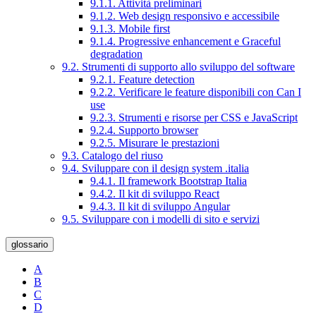
9.1.1. Attività preliminari
9.1.2. Web design responsivo e accessibile
9.1.3. Mobile first
9.1.4. Progressive enhancement e Graceful
degradation
9.2. Strumenti di supporto allo sviluppo del software
9.2.1. Feature detection
9.2.2. Verificare le feature disponibili con Can I
use
9.2.3. Strumenti e risorse per CSS e JavaScript
9.2.4. Supporto browser
9.2.5. Misurare le prestazioni
9.3. Catalogo del riuso
9.4. Sviluppare con il design system .italia
9.4.1. Il framework Bootstrap Italia
9.4.2. Il kit di sviluppo React
9.4.3. Il kit di sviluppo Angular
9.5. Sviluppare con i modelli di sito e servizi
glossario
A
B
C
D