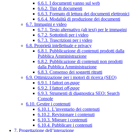
6.6.1. I documenti vanno sul web
6.6.2. Tipi di documenti
6.6.3. Formato di lettura dei documenti elettronici
6.6.4. Modalità di produzione dei documenti
6.7. Immagini e video
6.7.1. Testo alternativo (alt text) per le immagini
6.7.2. Sottotitoli per i video
6.7.3. Trascrizioni per i video
6.8. Proprietà intellettuale e privacy
6.8.1. Pubblicazione di contenuti prodotti dalla
Pubblica Amministrazione
6.8.2. Pubblicazione di contenuti non prodotti
dalla Pubblica Amministrazione
6.8.3. Consenso dei soggetti ritratti
6.9. Ottimizzazione per i motori di ricerca (SEO)
6.9.1. I fattori
on-page
6.9.2. I fattori
off-page
6.9.3. Strumenti di diagnostica SEO: Search
Console
6.10. Gestire i contenuti
6.10.1. L’inventario dei contenuti
6.10.2. Revisionare i contenuti
6.10.3. Migrare i contenuti
6.10.4. Pubblicare i contenuti
7. Progettazione dell’interazione