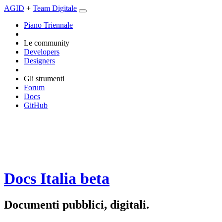
AGID
+
Team Digitale
Piano Triennale
Le community
Developers
Designers
Gli strumenti
Forum
Docs
GitHub
Docs Italia
beta
Documenti pubblici, digitali.