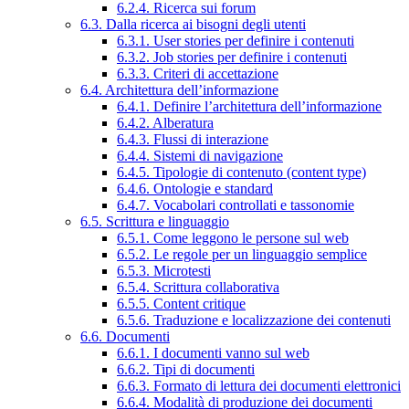
6.2.4. Ricerca sui forum
6.3. Dalla ricerca ai bisogni degli utenti
6.3.1. User stories per definire i contenuti
6.3.2. Job stories per definire i contenuti
6.3.3. Criteri di accettazione
6.4. Architettura dell’informazione
6.4.1. Definire l’architettura dell’informazione
6.4.2. Alberatura
6.4.3. Flussi di interazione
6.4.4. Sistemi di navigazione
6.4.5. Tipologie di contenuto (content type)
6.4.6. Ontologie e standard
6.4.7. Vocabolari controllati e tassonomie
6.5. Scrittura e linguaggio
6.5.1. Come leggono le persone sul web
6.5.2. Le regole per un linguaggio semplice
6.5.3. Microtesti
6.5.4. Scrittura collaborativa
6.5.5. Content critique
6.5.6. Traduzione e localizzazione dei contenuti
6.6. Documenti
6.6.1. I documenti vanno sul web
6.6.2. Tipi di documenti
6.6.3. Formato di lettura dei documenti elettronici
6.6.4. Modalità di produzione dei documenti