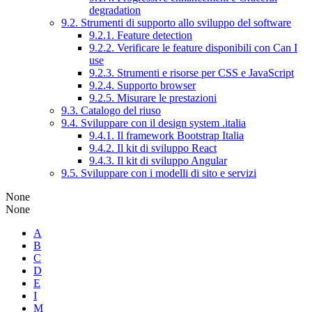
degradation
9.2. Strumenti di supporto allo sviluppo del software
9.2.1. Feature detection
9.2.2. Verificare le feature disponibili con Can I
use
9.2.3. Strumenti e risorse per CSS e JavaScript
9.2.4. Supporto browser
9.2.5. Misurare le prestazioni
9.3. Catalogo del riuso
9.4. Sviluppare con il design system .italia
9.4.1. Il framework Bootstrap Italia
9.4.2. Il kit di sviluppo React
9.4.3. Il kit di sviluppo Angular
9.5. Sviluppare con i modelli di sito e servizi
None
None
A
B
C
D
E
I
M