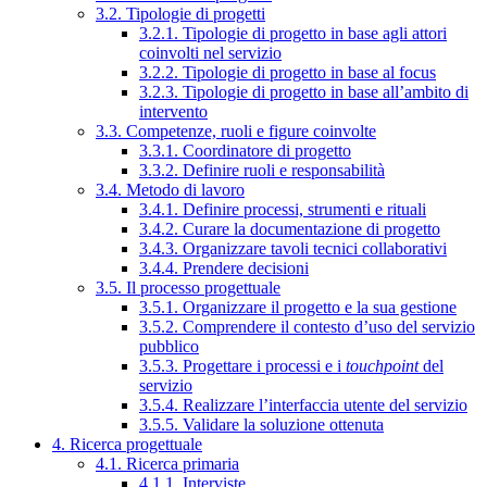
3.2. Tipologie di progetti
3.2.1. Tipologie di progetto in base agli attori
coinvolti nel servizio
3.2.2. Tipologie di progetto in base al focus
3.2.3. Tipologie di progetto in base all’ambito di
intervento
3.3. Competenze, ruoli e figure coinvolte
3.3.1. Coordinatore di progetto
3.3.2. Definire ruoli e responsabilità
3.4. Metodo di lavoro
3.4.1. Definire processi, strumenti e rituali
3.4.2. Curare la documentazione di progetto
3.4.3. Organizzare tavoli tecnici collaborativi
3.4.4. Prendere decisioni
3.5. Il processo progettuale
3.5.1. Organizzare il progetto e la sua gestione
3.5.2. Comprendere il contesto d’uso del servizio
pubblico
3.5.3. Progettare i processi e i
touchpoint
del
servizio
3.5.4. Realizzare l’interfaccia utente del servizio
3.5.5. Validare la soluzione ottenuta
4. Ricerca progettuale
4.1. Ricerca primaria
4.1.1. Interviste