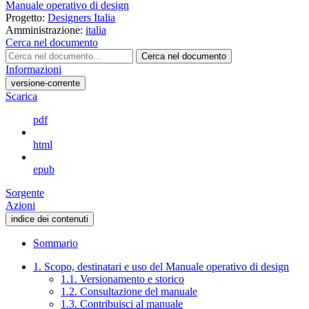
Manuale operativo di design
Progetto:
Designers Italia
Amministrazione:
italia
Cerca nel documento
Cerca nel documento
Informazioni
versione-corrente
Scarica
pdf
html
epub
Sorgente
Azioni
indice dei contenuti
Sommario
1. Scopo, destinatari e uso del Manuale operativo di design
1.1. Versionamento e storico
1.2. Consultazione del manuale
1.3. Contribuisci al manuale