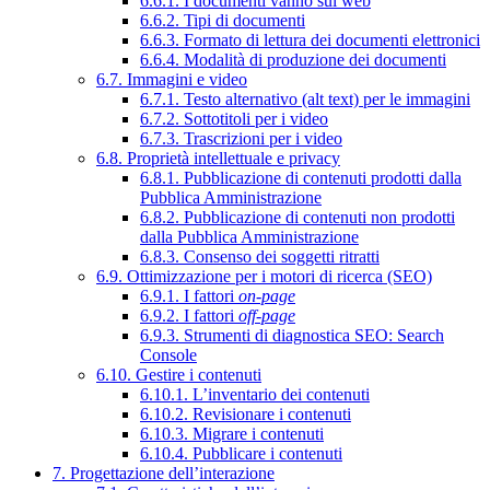
6.6.1. I documenti vanno sul web
6.6.2. Tipi di documenti
6.6.3. Formato di lettura dei documenti elettronici
6.6.4. Modalità di produzione dei documenti
6.7. Immagini e video
6.7.1. Testo alternativo (alt text) per le immagini
6.7.2. Sottotitoli per i video
6.7.3. Trascrizioni per i video
6.8. Proprietà intellettuale e privacy
6.8.1. Pubblicazione di contenuti prodotti dalla
Pubblica Amministrazione
6.8.2. Pubblicazione di contenuti non prodotti
dalla Pubblica Amministrazione
6.8.3. Consenso dei soggetti ritratti
6.9. Ottimizzazione per i motori di ricerca (SEO)
6.9.1. I fattori
on-page
6.9.2. I fattori
off-page
6.9.3. Strumenti di diagnostica SEO: Search
Console
6.10. Gestire i contenuti
6.10.1. L’inventario dei contenuti
6.10.2. Revisionare i contenuti
6.10.3. Migrare i contenuti
6.10.4. Pubblicare i contenuti
7. Progettazione dell’interazione