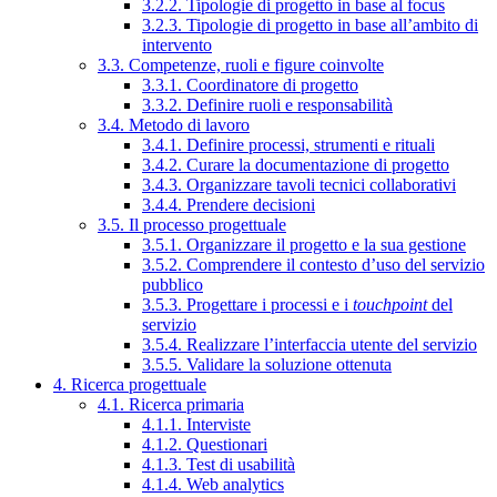
3.2.2. Tipologie di progetto in base al focus
3.2.3. Tipologie di progetto in base all’ambito di
intervento
3.3. Competenze, ruoli e figure coinvolte
3.3.1. Coordinatore di progetto
3.3.2. Definire ruoli e responsabilità
3.4. Metodo di lavoro
3.4.1. Definire processi, strumenti e rituali
3.4.2. Curare la documentazione di progetto
3.4.3. Organizzare tavoli tecnici collaborativi
3.4.4. Prendere decisioni
3.5. Il processo progettuale
3.5.1. Organizzare il progetto e la sua gestione
3.5.2. Comprendere il contesto d’uso del servizio
pubblico
3.5.3. Progettare i processi e i
touchpoint
del
servizio
3.5.4. Realizzare l’interfaccia utente del servizio
3.5.5. Validare la soluzione ottenuta
4. Ricerca progettuale
4.1. Ricerca primaria
4.1.1. Interviste
4.1.2. Questionari
4.1.3. Test di usabilità
4.1.4. Web analytics