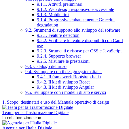
9.1.1. Attività preliminari
9.1.2. Web design responsivo e accessibile
9.1.3. Mobile first
9.1.4. Progressive enhancement e Graceful
degradation
9.2. Strumenti di supporto allo sviluppo del software
9.2.1. Feature detection
9.2.2. Verificare le feature disponibili con Can I
use
9.2.3. Strumenti e risorse per CSS e JavaScript
9.2.4. Supporto browser
9.2.5. Misurare le prestazioni
9.3. Catalogo del riuso
9.4. Sviluppare con il design system .italia
9.4.1. Il framework Bootstrap Italia
9.4.2. Il kit di sviluppo React
9.4.3. Il kit di sviluppo Angular
9.5. Sviluppare con i modelli di sito e servizi
1. Scopo, destinatari e uso del Manuale operativo di design
Team per la Trasformazione Digitale
in collaborazione con
Agenzia per l'Italia Digitale