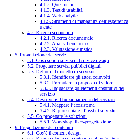
4.1.2. Questionari
4.1.3. Test di usabilità
4.1.4. Web analytics
4.1.5. Strumenti di mappatura dell’esperienza
utente
4.2. Ricerca secondaria
4.2.1. Ricerca documentale
4.2.2. Analisi benchmark
4.2.3. Valutazione euristica
5. Progettazione dei servizi
5.1. Cosa sono i servizi e il service design
5.2. Progettare servizi pubblici digitali
5.3. Definire il modello di servizio
5.3.1. Identificare gli attori coinvolti
5.3.2. Formulare la proposta di valore
5.3.3. Inquadrare gli elementi costitutivi del
servizio
5.4. Descrivere il funzionamento del servizio
5.4.1. Mappare l’ecosistema
5.4.2. Rappresentare i flussi di servizio
5.5. Co-progettare le soluzioni
5.5.1. Workshop di co-progettazione
6. Progettazione dei contenuti
6.1. Cos’è il content design
6.2. Ricerca utente sui contenuti e il linguaggio