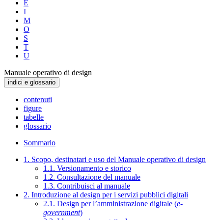
E
I
M
O
S
T
U
Manuale operativo di design
indici e glossario
contenuti
figure
tabelle
glossario
Sommario
1. Scopo, destinatari e uso del Manuale operativo di design
1.1. Versionamento e storico
1.2. Consultazione del manuale
1.3. Contribuisci al manuale
2. Introduzione al design per i servizi pubblici digitali
2.1. Design per l’amministrazione digitale (
e-
government
)