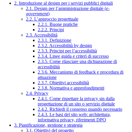
2. Introduzione al design per i servizi pubblici digitali
2.1. Design per l’amministrazione digitale (
e-
government
)
2.2. L’approccio progettuale
2.2.1. Buone pratiche
2.2.2. Principi
2.3. Accessibilità
2.3.1. Definizione
2.3.2. Accessibilità by design
2.3.3. Principi per l’accessibilità
2.3.4. Linee guida e criteri di successo
2.3.5. Come rilasciare una dichiarazione di
accessibilità
2.3.6. Meccanismo di feedback e procedura di
attuazione
2.3.7. Obiettivi accessibilità
2.3.8. Normativa e approfondimenti
2.4. Privacy
2.4.1. Come rispettare la privacy sin dalla
progettazione di un sito o servizio digitale
2.4.2. Richiedi il consenso quando necessario
2.4.3. Le basi del sito web: architettura,
informativa privacy, riferimenti DPO
3. Pianificazione, gestione e strategia
3.1. Obiettivi del progetto