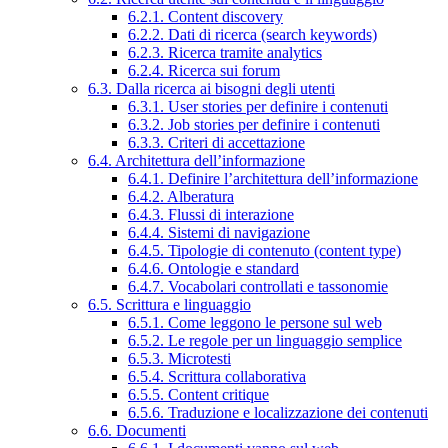
6.2.1. Content discovery
6.2.2. Dati di ricerca (search keywords)
6.2.3. Ricerca tramite analytics
6.2.4. Ricerca sui forum
6.3. Dalla ricerca ai bisogni degli utenti
6.3.1. User stories per definire i contenuti
6.3.2. Job stories per definire i contenuti
6.3.3. Criteri di accettazione
6.4. Architettura dell’informazione
6.4.1. Definire l’architettura dell’informazione
6.4.2. Alberatura
6.4.3. Flussi di interazione
6.4.4. Sistemi di navigazione
6.4.5. Tipologie di contenuto (content type)
6.4.6. Ontologie e standard
6.4.7. Vocabolari controllati e tassonomie
6.5. Scrittura e linguaggio
6.5.1. Come leggono le persone sul web
6.5.2. Le regole per un linguaggio semplice
6.5.3. Microtesti
6.5.4. Scrittura collaborativa
6.5.5. Content critique
6.5.6. Traduzione e localizzazione dei contenuti
6.6. Documenti