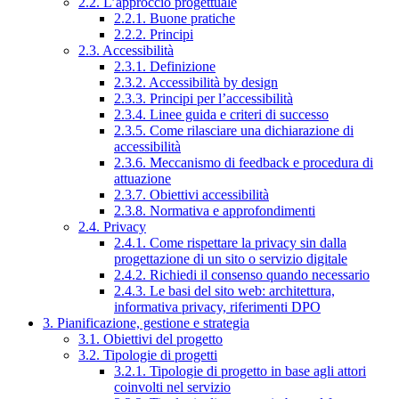
2.2. L’approccio progettuale
2.2.1. Buone pratiche
2.2.2. Principi
2.3. Accessibilità
2.3.1. Definizione
2.3.2. Accessibilità by design
2.3.3. Principi per l’accessibilità
2.3.4. Linee guida e criteri di successo
2.3.5. Come rilasciare una dichiarazione di
accessibilità
2.3.6. Meccanismo di feedback e procedura di
attuazione
2.3.7. Obiettivi accessibilità
2.3.8. Normativa e approfondimenti
2.4. Privacy
2.4.1. Come rispettare la privacy sin dalla
progettazione di un sito o servizio digitale
2.4.2. Richiedi il consenso quando necessario
2.4.3. Le basi del sito web: architettura,
informativa privacy, riferimenti DPO
3. Pianificazione, gestione e strategia
3.1. Obiettivi del progetto
3.2. Tipologie di progetti
3.2.1. Tipologie di progetto in base agli attori
coinvolti nel servizio