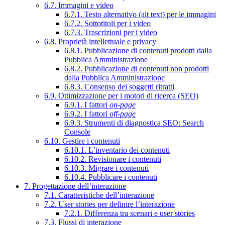
6.7. Immagini e video
6.7.1. Testo alternativo (alt text) per le immagini
6.7.2. Sottotitoli per i video
6.7.3. Trascrizioni per i video
6.8. Proprietà intellettuale e privacy
6.8.1. Pubblicazione di contenuti prodotti dalla
Pubblica Amministrazione
6.8.2. Pubblicazione di contenuti non prodotti
dalla Pubblica Amministrazione
6.8.3. Consenso dei soggetti ritratti
6.9. Ottimizzazione per i motori di ricerca (SEO)
6.9.1. I fattori
on-page
6.9.2. I fattori
off-page
6.9.3. Strumenti di diagnostica SEO: Search
Console
6.10. Gestire i contenuti
6.10.1. L’inventario dei contenuti
6.10.2. Revisionare i contenuti
6.10.3. Migrare i contenuti
6.10.4. Pubblicare i contenuti
7. Progettazione dell’interazione
7.1. Caratteristiche dell’interazione
7.2. User stories per definire l’interazione
7.2.1. Differenza tra scenari e user stories
7.3. Flussi di interazione