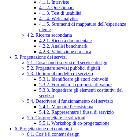
4.1.1. Interviste
4.1.2. Questionari
4.1.3. Test di usabilità
4.1.4. Web analytics
4.1.5. Strumenti di mappatura dell’esperienza
utente
4.2. Ricerca secondaria
4.2.1. Ricerca documentale
4.2.2. Analisi benchmark
4.2.3. Valutazione euristica
5. Progettazione dei servizi
5.1. Cosa sono i servizi e il service design
5.2. Progettare servizi pubblici digitali
5.3. Definire il modello di servizio
5.3.1. Identificare gli attori coinvolti
5.3.2. Formulare la proposta di valore
5.3.3. Inquadrare gli elementi costitutivi del
servizio
5.4. Descrivere il funzionamento del servizio
5.4.1. Mappare l’ecosistema
5.4.2. Rappresentare i flussi di servizio
5.5. Co-progettare le soluzioni
5.5.1. Workshop di co-progettazione
6. Progettazione dei contenuti
6.1. Cos’è il content design