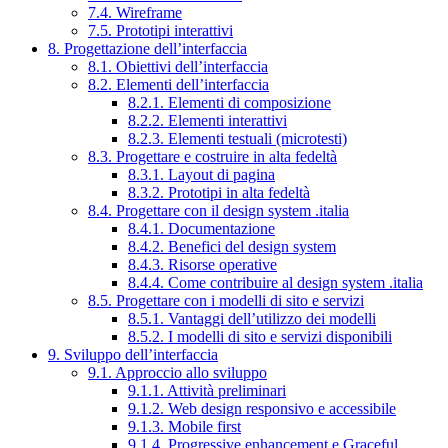
7.4. Wireframe
7.5. Prototipi interattivi
8. Progettazione dell’interfaccia
8.1. Obiettivi dell’interfaccia
8.2. Elementi dell’interfaccia
8.2.1. Elementi di composizione
8.2.2. Elementi interattivi
8.2.3. Elementi testuali (microtesti)
8.3. Progettare e costruire in alta fedeltà
8.3.1. Layout di pagina
8.3.2. Prototipi in alta fedeltà
8.4. Progettare con il design system .italia
8.4.1. Documentazione
8.4.2. Benefici del design system
8.4.3. Risorse operative
8.4.4. Come contribuire al design system .italia
8.5. Progettare con i modelli di sito e servizi
8.5.1. Vantaggi dell’utilizzo dei modelli
8.5.2. I modelli di sito e servizi disponibili
9. Sviluppo dell’interfaccia
9.1. Approccio allo sviluppo
9.1.1. Attività preliminari
9.1.2. Web design responsivo e accessibile
9.1.3. Mobile first
9.1.4. Progressive enhancement e Graceful