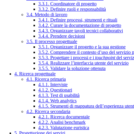
3.3.1. Coordinatore di progetto
3.3.2. Definire ruoli e responsabilità
3.4. Metodo di lavoro
3.4.1. Definire processi, strumenti e rituali
3.4.2. Curare la documentazione di progetto
3.4.3. Organizzare tavoli tecnici collaborativi
3.4.4. Prendere decisioni
3.5. Il processo progettuale
3.5.1. Organizzare il progetto e la sua gestione
3.5.2. Comprendere il contesto d’uso del servizio 
3.5.3. Progettare i processi e i
touchpoint
del servi
3.5.4. Realizzare l’interfaccia utente del servizio
3.5.5. Validare la soluzione ottenuta
4. Ricerca progettuale
4.1. Ricerca primaria
4.1.1. Interviste
4.1.2. Questionari
4.1.3. Test di usabilità
4.1.4. Web analytics
4.1.5. Strumenti di mappatura dell’esperienza uten
4.2. Ricerca secondaria
4.2.1. Ricerca documentale
4.2.2. Analisi benchmark
4.2.3. Valutazione euristica
5. Progettazione dei servizi