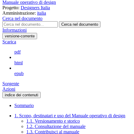
Manuale operativo di design
Progetto:
Designers Italia
Amministrazione:
italia
Cerca nel documento
Cerca nel documento
Informazioni
versione-corrente
Scarica
pdf
html
epub
Sorgente
Azioni
indice dei contenuti
Sommario
1. Scopo, destinatari e uso del Manuale operativo di design
1.1. Versionamento e storico
1.2. Consultazione del manuale
1.3. Contribuisci al manuale