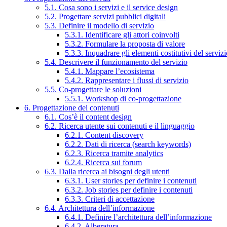
5.1. Cosa sono i servizi e il service design
5.2. Progettare servizi pubblici digitali
5.3. Definire il modello di servizio
5.3.1. Identificare gli attori coinvolti
5.3.2. Formulare la proposta di valore
5.3.3. Inquadrare gli elementi costitutivi del serviz
5.4. Descrivere il funzionamento del servizio
5.4.1. Mappare l’ecosistema
5.4.2. Rappresentare i flussi di servizio
5.5. Co-progettare le soluzioni
5.5.1. Workshop di co-progettazione
6. Progettazione dei contenuti
6.1. Cos’è il content design
6.2. Ricerca utente sui contenuti e il linguaggio
6.2.1. Content discovery
6.2.2. Dati di ricerca (search keywords)
6.2.3. Ricerca tramite analytics
6.2.4. Ricerca sui forum
6.3. Dalla ricerca ai bisogni degli utenti
6.3.1. User stories per definire i contenuti
6.3.2. Job stories per definire i contenuti
6.3.3. Criteri di accettazione
6.4. Architettura dell’informazione
6.4.1. Definire l’architettura dell’informazione
6.4.2. Alberatura