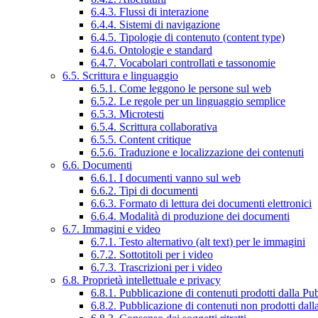
6.4.3. Flussi di interazione
6.4.4. Sistemi di navigazione
6.4.5. Tipologie di contenuto (content type)
6.4.6. Ontologie e standard
6.4.7. Vocabolari controllati e tassonomie
6.5. Scrittura e linguaggio
6.5.1. Come leggono le persone sul web
6.5.2. Le regole per un linguaggio semplice
6.5.3. Microtesti
6.5.4. Scrittura collaborativa
6.5.5. Content critique
6.5.6. Traduzione e localizzazione dei contenuti
6.6. Documenti
6.6.1. I documenti vanno sul web
6.6.2. Tipi di documenti
6.6.3. Formato di lettura dei documenti elettronici
6.6.4. Modalità di produzione dei documenti
6.7. Immagini e video
6.7.1. Testo alternativo (alt text) per le immagini
6.7.2. Sottotitoli per i video
6.7.3. Trascrizioni per i video
6.8. Proprietà intellettuale e privacy
6.8.1. Pubblicazione di contenuti prodotti dalla P
6.8.2. Pubblicazione di contenuti non prodotti dal