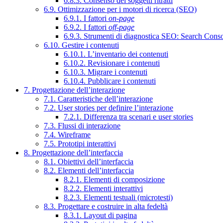
6.8.3. Consenso dei soggetti ritratti
6.9. Ottimizzazione per i motori di ricerca (SEO)
6.9.1. I fattori
on-page
6.9.2. I fattori
off-page
6.9.3. Strumenti di diagnostica SEO: Search Cons
6.10. Gestire i contenuti
6.10.1. L’inventario dei contenuti
6.10.2. Revisionare i contenuti
6.10.3. Migrare i contenuti
6.10.4. Pubblicare i contenuti
7. Progettazione dell’interazione
7.1. Caratteristiche dell’interazione
7.2. User stories per definire l’interazione
7.2.1. Differenza tra scenari e user stories
7.3. Flussi di interazione
7.4. Wireframe
7.5. Prototipi interattivi
8. Progettazione dell’interfaccia
8.1. Obiettivi dell’interfaccia
8.2. Elementi dell’interfaccia
8.2.1. Elementi di composizione
8.2.2. Elementi interattivi
8.2.3. Elementi testuali (microtesti)
8.3. Progettare e costruire in alta fedeltà
8.3.1. Layout di pagina