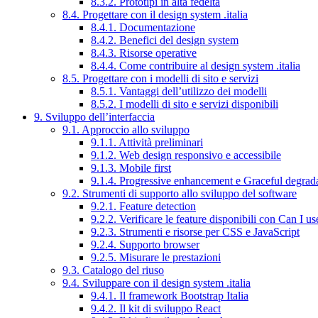
8.3.2. Prototipi in alta fedeltà
8.4. Progettare con il design system .italia
8.4.1. Documentazione
8.4.2. Benefici del design system
8.4.3. Risorse operative
8.4.4. Come contribuire al design system .italia
8.5. Progettare con i modelli di sito e servizi
8.5.1. Vantaggi dell’utilizzo dei modelli
8.5.2. I modelli di sito e servizi disponibili
9. Sviluppo dell’interfaccia
9.1. Approccio allo sviluppo
9.1.1. Attività preliminari
9.1.2. Web design responsivo e accessibile
9.1.3. Mobile first
9.1.4. Progressive enhancement e Graceful degrad
9.2. Strumenti di supporto allo sviluppo del software
9.2.1. Feature detection
9.2.2. Verificare le feature disponibili con Can I us
9.2.3. Strumenti e risorse per CSS e JavaScript
9.2.4. Supporto browser
9.2.5. Misurare le prestazioni
9.3. Catalogo del riuso
9.4. Sviluppare con il design system .italia
9.4.1. Il framework Bootstrap Italia
9.4.2. Il kit di sviluppo React