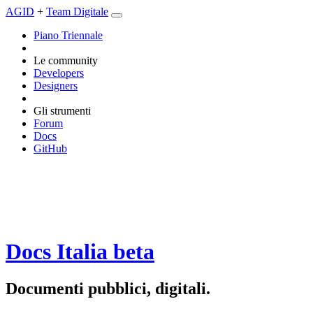
AGID
+
Team Digitale
Piano Triennale
Le community
Developers
Designers
Gli strumenti
Forum
Docs
GitHub
Docs Italia
beta
Documenti pubblici, digitali.