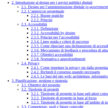
2. Introduzione al design per i servizi pubblici digitali
2.1. Design per l’amministrazione digitale (
e-government
2.2. L’approccio progettuale
2.2.1. Buone pratiche
2.2.2. Principi
2.3. Accessibilità
2.3.1. Definizione
2.3.2. Accessibilità by design
2.3.3. Principi per l’accessibilità
2.3.4. Linee guida e criteri di successo
2.3.5. Come rilasciare una dichiarazione di accessib
2.3.6. Meccanismo di feedback e procedura di attu
2.3.7. Obiettivi accessibilità
2.3.8. Normativa e approfondimenti
2.4. Privacy
2.4.1. Come rispettare la privacy sin dalla progettaz
2.4.2. Richiedi il consenso quando necessario
2.4.3. Le basi del sito web: architettura, informati
3. Pianificazione, gestione e strategia
3.1. Obiettivi del progetto
3.2. Tipologie di progetti
3.2.1. Tipologie di progetto in base agli attori coinv
3.2.2. Tipologie di progetto in base al focus
3.2.3. Tipologie di progetto in base all’ambito di i
3.3. Competenze, ruoli e figure coinvolte