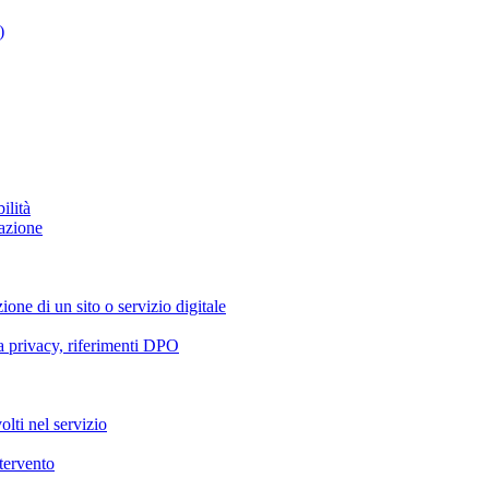
)
ilità
azione
ione di un sito o servizio digitale
va privacy, riferimenti DPO
olti nel servizio
ntervento