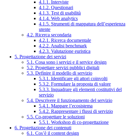
4.1.1. Interviste
4.1.2. Questionari
4.1.3. Test di usabilità
4.1.4. Web analytics
4.1.5. Strumenti di mappatura dell’esperienza
utente
4.2. Ricerca secondaria
4.2.1. Ricerca documentale
4.2.2. Analisi benchmark
4.2.3. Valutazione euristica
5. Progettazione dei servizi
5.1. Cosa sono i servizi e il service design
5.2. Progettare servizi pubblici digitali
5.3. Definire il modello di servizio
5.3.1. Identificare gli attori coinvolti
5.3.2. Formulare la proposta di valore
5.3.3. Inquadrare gli elementi costitutivi del
servizio
5.4. Descrivere il funzionamento del servizio
5.4.1. Mappare l’ecosistema
5.4.2. Rappresentare i flussi di servizio
5.5. Co-progettare le soluzioni
5.5.1. Workshop di co-progettazione
6. Progettazione dei contenuti
6.1. Cos’è il content design