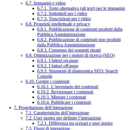
6.7. Immagini e video
6.7.1. Testo alternativo (alt text) per le immagini
6.7.2. Sottotitoli per i video
6.7.3. Trascrizioni per i video
6.8. Proprietà intellettuale e privacy
6.8.1. Pubblicazione di contenuti prodotti dalla
Pubblica Amministrazione
6.8.2. Pubblicazione di contenuti non prodotti
dalla Pubblica Amministrazione
6.8.3. Consenso dei soggetti ritratti
6.9. Ottimizzazione per i motori di ricerca (SEO)
6.9.1. I fattori
on-page
6.9.2. I fattori
off-page
6.9.3. Strumenti di diagnostica SEO: Search
Console
6.10. Gestire i contenuti
6.10.1. L’inventario dei contenuti
6.10.2. Revisionare i contenuti
6.10.3. Migrare i contenuti
6.10.4. Pubblicare i contenuti
7. Progettazione dell’interazione
7.1. Caratteristiche dell’interazione
7.2. User stories per definire l’interazione
7.2.1. Differenza tra scenari e user stories
7.3. Flussi di interazione