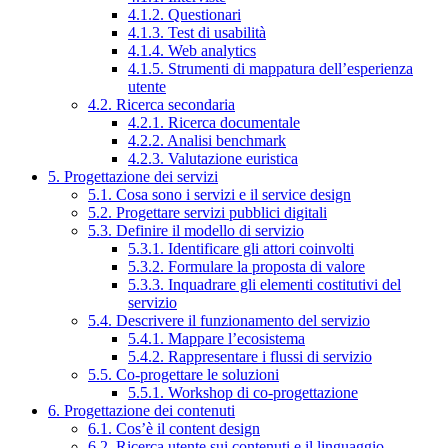
4.1.2. Questionari
4.1.3. Test di usabilità
4.1.4. Web analytics
4.1.5. Strumenti di mappatura dell’esperienza
utente
4.2. Ricerca secondaria
4.2.1. Ricerca documentale
4.2.2. Analisi benchmark
4.2.3. Valutazione euristica
5. Progettazione dei servizi
5.1. Cosa sono i servizi e il service design
5.2. Progettare servizi pubblici digitali
5.3. Definire il modello di servizio
5.3.1. Identificare gli attori coinvolti
5.3.2. Formulare la proposta di valore
5.3.3. Inquadrare gli elementi costitutivi del
servizio
5.4. Descrivere il funzionamento del servizio
5.4.1. Mappare l’ecosistema
5.4.2. Rappresentare i flussi di servizio
5.5. Co-progettare le soluzioni
5.5.1. Workshop di co-progettazione
6. Progettazione dei contenuti
6.1. Cos’è il content design
6.2. Ricerca utente sui contenuti e il linguaggio