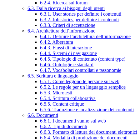
6.2.4. Ricerca sui forum
6.3. Dalla ricerca ai bisogni degli utenti
6.3.1. User stories per definire i contenuti
6.3.2. Job stories per definire i contenuti
6.3.3. Criteri di accettazione
6.4. Architettura dell’informazione
6.4.1. Definire l’architettura dell’informazione
6.4.2. Alberatura
6.4.3. Flussi di interazione
6.4.4. Sistemi di navigazione
6.4.5. Tipologie di contenuto (content type)
6.4.6. Ontologie e standard
6.4.7. Vocabolari controllati e tassonomie
6.5. Scrittura e linguaggio
6.5.1. Come leggono le persone sul web
6.5.2. Le regole per un linguaggio semplice
6.5.3. Microtesti
6.5.4. Scrittura collaborativa
6.5.5. Content critique
6.5.6. Traduzione e localizzazione dei contenuti
6.6. Documenti
6.6.1. I documenti vanno sul web
6.6.2. Tipi di documenti
6.6.3. Formato di lettura dei documenti elettronici
6.6.4. Modalità di produzione dei documenti