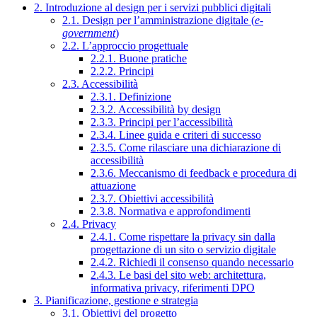
2. Introduzione al design per i servizi pubblici digitali
2.1. Design per l’amministrazione digitale (
e-
government
)
2.2. L’approccio progettuale
2.2.1. Buone pratiche
2.2.2. Principi
2.3. Accessibilità
2.3.1. Definizione
2.3.2. Accessibilità by design
2.3.3. Principi per l’accessibilità
2.3.4. Linee guida e criteri di successo
2.3.5. Come rilasciare una dichiarazione di
accessibilità
2.3.6. Meccanismo di feedback e procedura di
attuazione
2.3.7. Obiettivi accessibilità
2.3.8. Normativa e approfondimenti
2.4. Privacy
2.4.1. Come rispettare la privacy sin dalla
progettazione di un sito o servizio digitale
2.4.2. Richiedi il consenso quando necessario
2.4.3. Le basi del sito web: architettura,
informativa privacy, riferimenti DPO
3. Pianificazione, gestione e strategia
3.1. Obiettivi del progetto