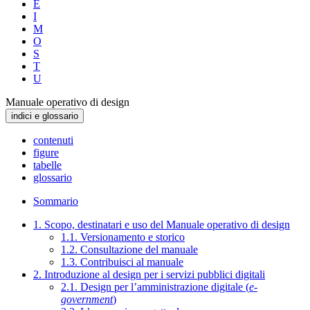
E
I
M
O
S
T
U
Manuale operativo di design
indici e glossario
contenuti
figure
tabelle
glossario
Sommario
1. Scopo, destinatari e uso del Manuale operativo di design
1.1. Versionamento e storico
1.2. Consultazione del manuale
1.3. Contribuisci al manuale
2. Introduzione al design per i servizi pubblici digitali
2.1. Design per l’amministrazione digitale (
e-
government
)