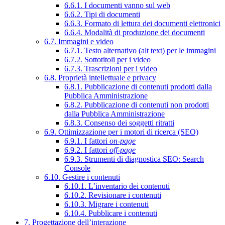
6.6.1. I documenti vanno sul web
6.6.2. Tipi di documenti
6.6.3. Formato di lettura dei documenti elettronici
6.6.4. Modalità di produzione dei documenti
6.7. Immagini e video
6.7.1. Testo alternativo (alt text) per le immagini
6.7.2. Sottotitoli per i video
6.7.3. Trascrizioni per i video
6.8. Proprietà intellettuale e privacy
6.8.1. Pubblicazione di contenuti prodotti dalla
Pubblica Amministrazione
6.8.2. Pubblicazione di contenuti non prodotti
dalla Pubblica Amministrazione
6.8.3. Consenso dei soggetti ritratti
6.9. Ottimizzazione per i motori di ricerca (SEO)
6.9.1. I fattori
on-page
6.9.2. I fattori
off-page
6.9.3. Strumenti di diagnostica SEO: Search
Console
6.10. Gestire i contenuti
6.10.1. L’inventario dei contenuti
6.10.2. Revisionare i contenuti
6.10.3. Migrare i contenuti
6.10.4. Pubblicare i contenuti
7. Progettazione dell’interazione