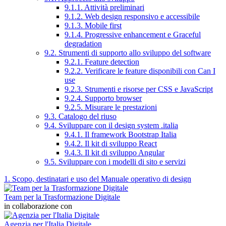
9.1.1. Attività preliminari
9.1.2. Web design responsivo e accessibile
9.1.3. Mobile first
9.1.4. Progressive enhancement e Graceful
degradation
9.2. Strumenti di supporto allo sviluppo del software
9.2.1. Feature detection
9.2.2. Verificare le feature disponibili con Can I
use
9.2.3. Strumenti e risorse per CSS e JavaScript
9.2.4. Supporto browser
9.2.5. Misurare le prestazioni
9.3. Catalogo del riuso
9.4. Sviluppare con il design system .italia
9.4.1. Il framework Bootstrap Italia
9.4.2. Il kit di sviluppo React
9.4.3. Il kit di sviluppo Angular
9.5. Sviluppare con i modelli di sito e servizi
1. Scopo, destinatari e uso del Manuale operativo di design
Team per la Trasformazione Digitale
in collaborazione con
Agenzia per l'Italia Digitale