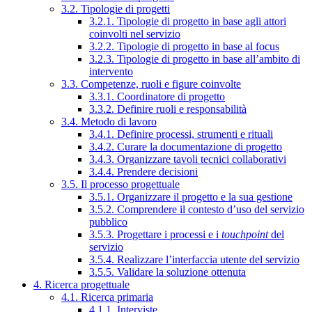
3.2. Tipologie di progetti
3.2.1. Tipologie di progetto in base agli attori
coinvolti nel servizio
3.2.2. Tipologie di progetto in base al focus
3.2.3. Tipologie di progetto in base all’ambito di
intervento
3.3. Competenze, ruoli e figure coinvolte
3.3.1. Coordinatore di progetto
3.3.2. Definire ruoli e responsabilità
3.4. Metodo di lavoro
3.4.1. Definire processi, strumenti e rituali
3.4.2. Curare la documentazione di progetto
3.4.3. Organizzare tavoli tecnici collaborativi
3.4.4. Prendere decisioni
3.5. Il processo progettuale
3.5.1. Organizzare il progetto e la sua gestione
3.5.2. Comprendere il contesto d’uso del servizio
pubblico
3.5.3. Progettare i processi e i
touchpoint
del
servizio
3.5.4. Realizzare l’interfaccia utente del servizio
3.5.5. Validare la soluzione ottenuta
4. Ricerca progettuale
4.1. Ricerca primaria
4.1.1. Interviste