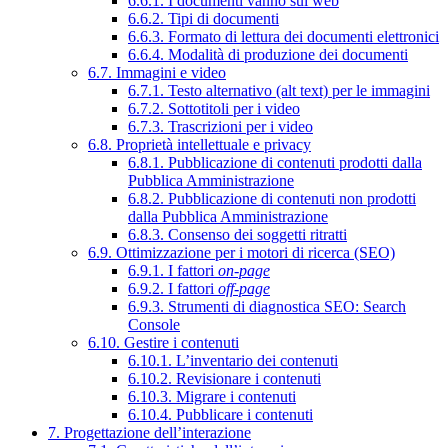
6.6.1. I documenti vanno sul web
6.6.2. Tipi di documenti
6.6.3. Formato di lettura dei documenti elettronici
6.6.4. Modalità di produzione dei documenti
6.7. Immagini e video
6.7.1. Testo alternativo (alt text) per le immagini
6.7.2. Sottotitoli per i video
6.7.3. Trascrizioni per i video
6.8. Proprietà intellettuale e privacy
6.8.1. Pubblicazione di contenuti prodotti dalla
Pubblica Amministrazione
6.8.2. Pubblicazione di contenuti non prodotti
dalla Pubblica Amministrazione
6.8.3. Consenso dei soggetti ritratti
6.9. Ottimizzazione per i motori di ricerca (SEO)
6.9.1. I fattori
on-page
6.9.2. I fattori
off-page
6.9.3. Strumenti di diagnostica SEO: Search
Console
6.10. Gestire i contenuti
6.10.1. L’inventario dei contenuti
6.10.2. Revisionare i contenuti
6.10.3. Migrare i contenuti
6.10.4. Pubblicare i contenuti
7. Progettazione dell’interazione