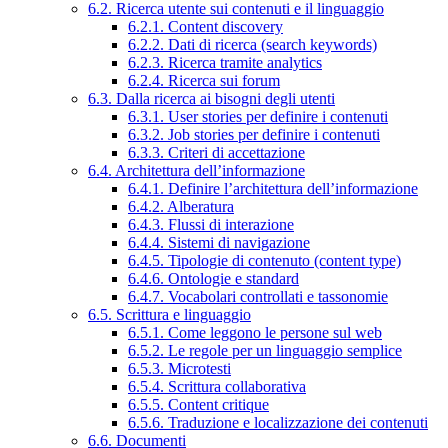
6.2. Ricerca utente sui contenuti e il linguaggio
6.2.1. Content discovery
6.2.2. Dati di ricerca (search keywords)
6.2.3. Ricerca tramite analytics
6.2.4. Ricerca sui forum
6.3. Dalla ricerca ai bisogni degli utenti
6.3.1. User stories per definire i contenuti
6.3.2. Job stories per definire i contenuti
6.3.3. Criteri di accettazione
6.4. Architettura dell’informazione
6.4.1. Definire l’architettura dell’informazione
6.4.2. Alberatura
6.4.3. Flussi di interazione
6.4.4. Sistemi di navigazione
6.4.5. Tipologie di contenuto (content type)
6.4.6. Ontologie e standard
6.4.7. Vocabolari controllati e tassonomie
6.5. Scrittura e linguaggio
6.5.1. Come leggono le persone sul web
6.5.2. Le regole per un linguaggio semplice
6.5.3. Microtesti
6.5.4. Scrittura collaborativa
6.5.5. Content critique
6.5.6. Traduzione e localizzazione dei contenuti
6.6. Documenti