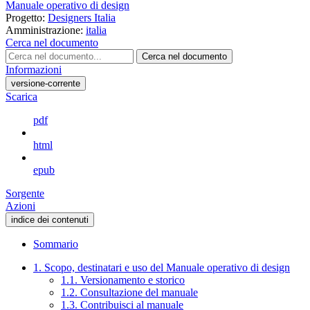
Manuale operativo di design
Progetto:
Designers Italia
Amministrazione:
italia
Cerca nel documento
Cerca nel documento
Informazioni
versione-corrente
Scarica
pdf
html
epub
Sorgente
Azioni
indice dei contenuti
Sommario
1. Scopo, destinatari e uso del Manuale operativo di design
1.1. Versionamento e storico
1.2. Consultazione del manuale
1.3. Contribuisci al manuale