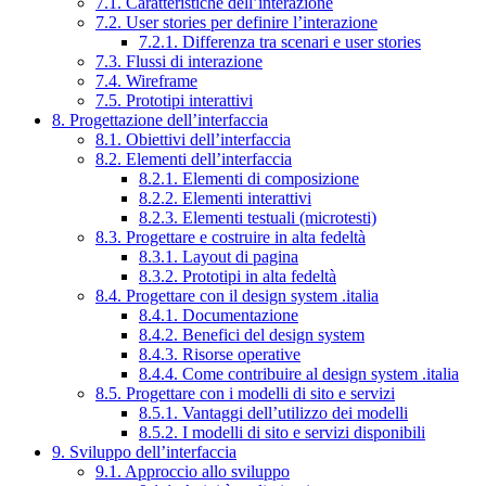
7.1. Caratteristiche dell’interazione
7.2. User stories per definire l’interazione
7.2.1. Differenza tra scenari e user stories
7.3. Flussi di interazione
7.4. Wireframe
7.5. Prototipi interattivi
8. Progettazione dell’interfaccia
8.1. Obiettivi dell’interfaccia
8.2. Elementi dell’interfaccia
8.2.1. Elementi di composizione
8.2.2. Elementi interattivi
8.2.3. Elementi testuali (microtesti)
8.3. Progettare e costruire in alta fedeltà
8.3.1. Layout di pagina
8.3.2. Prototipi in alta fedeltà
8.4. Progettare con il design system .italia
8.4.1. Documentazione
8.4.2. Benefici del design system
8.4.3. Risorse operative
8.4.4. Come contribuire al design system .italia
8.5. Progettare con i modelli di sito e servizi
8.5.1. Vantaggi dell’utilizzo dei modelli
8.5.2. I modelli di sito e servizi disponibili
9. Sviluppo dell’interfaccia
9.1. Approccio allo sviluppo