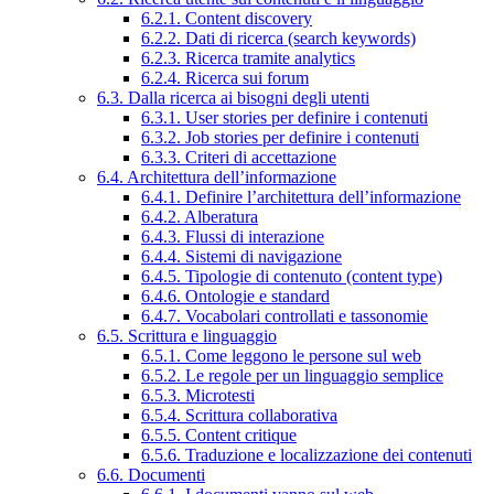
6.2.1. Content discovery
6.2.2. Dati di ricerca (search keywords)
6.2.3. Ricerca tramite analytics
6.2.4. Ricerca sui forum
6.3. Dalla ricerca ai bisogni degli utenti
6.3.1. User stories per definire i contenuti
6.3.2. Job stories per definire i contenuti
6.3.3. Criteri di accettazione
6.4. Architettura dell’informazione
6.4.1. Definire l’architettura dell’informazione
6.4.2. Alberatura
6.4.3. Flussi di interazione
6.4.4. Sistemi di navigazione
6.4.5. Tipologie di contenuto (content type)
6.4.6. Ontologie e standard
6.4.7. Vocabolari controllati e tassonomie
6.5. Scrittura e linguaggio
6.5.1. Come leggono le persone sul web
6.5.2. Le regole per un linguaggio semplice
6.5.3. Microtesti
6.5.4. Scrittura collaborativa
6.5.5. Content critique
6.5.6. Traduzione e localizzazione dei contenuti
6.6. Documenti