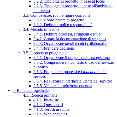
3.2.2. Tipologie di progetto in base al focus
3.2.3. Tipologie di progetto in base all’ambito di
intervento
3.3. Competenze, ruoli e figure coinvolte
3.3.1. Coordinatore di progetto
3.3.2. Definire ruoli e responsabilità
3.4. Metodo di lavoro
3.4.1. Definire processi, strumenti e rituali
3.4.2. Curare la documentazione di progetto
3.4.3. Organizzare tavoli tecnici collaborativi
3.4.4. Prendere decisioni
3.5. Il processo progettuale
3.5.1. Organizzare il progetto e la sua gestione
3.5.2. Comprendere il contesto d’uso del servizio
pubblico
3.5.3. Progettare i processi e i
touchpoint
del
servizio
3.5.4. Realizzare l’interfaccia utente del servizio
3.5.5. Validare la soluzione ottenuta
4. Ricerca progettuale
4.1. Ricerca primaria
4.1.1. Interviste
4.1.2. Questionari
4.1.3. Test di usabilità
4.1.4. Web analytics