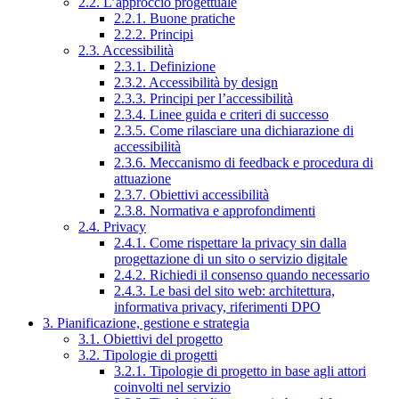
2.2. L’approccio progettuale
2.2.1. Buone pratiche
2.2.2. Principi
2.3. Accessibilità
2.3.1. Definizione
2.3.2. Accessibilità by design
2.3.3. Principi per l’accessibilità
2.3.4. Linee guida e criteri di successo
2.3.5. Come rilasciare una dichiarazione di
accessibilità
2.3.6. Meccanismo di feedback e procedura di
attuazione
2.3.7. Obiettivi accessibilità
2.3.8. Normativa e approfondimenti
2.4. Privacy
2.4.1. Come rispettare la privacy sin dalla
progettazione di un sito o servizio digitale
2.4.2. Richiedi il consenso quando necessario
2.4.3. Le basi del sito web: architettura,
informativa privacy, riferimenti DPO
3. Pianificazione, gestione e strategia
3.1. Obiettivi del progetto
3.2. Tipologie di progetti
3.2.1. Tipologie di progetto in base agli attori
coinvolti nel servizio