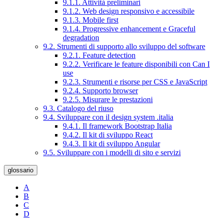
9.1.1. Attività preliminari
9.1.2. Web design responsivo e accessibile
9.1.3. Mobile first
9.1.4. Progressive enhancement e Graceful
degradation
9.2. Strumenti di supporto allo sviluppo del software
9.2.1. Feature detection
9.2.2. Verificare le feature disponibili con Can I
use
9.2.3. Strumenti e risorse per CSS e JavaScript
9.2.4. Supporto browser
9.2.5. Misurare le prestazioni
9.3. Catalogo del riuso
9.4. Sviluppare con il design system .italia
9.4.1. Il framework Bootstrap Italia
9.4.2. Il kit di sviluppo React
9.4.3. Il kit di sviluppo Angular
9.5. Sviluppare con i modelli di sito e servizi
glossario
A
B
C
D