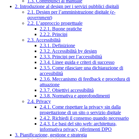
1.3. Contribuisci al manuale
2. Introduzione al design per i servizi pubblici digitali
2.1. Design per l’amministrazione digitale (
e-
government
)
2.2. L’approccio progettuale
2.2.1. Buone pratiche
2.2.2. Principi
2.3. Accessibilità
2.3.1. Definizione
2.3.2. Accessibilità by design
2.3.3. Principi per l’accessibilità
2.3.4. Linee guida e criteri di successo
2.3.5. Come rilasciare una dichiarazione di
accessibilità
2.3.6. Meccanismo di feedback e procedura di
attuazione
2.3.7. Obiettivi accessibilità
2.3.8. Normativa e approfondimenti
2.4. Privacy
2.4.1. Come rispettare la privacy sin dalla
progettazione di un sito o servizio digitale
2.4.2. Richiedi il consenso quando necessario
2.4.3. Le basi del sito web: architettura,
informativa privacy, riferimenti DPO
3. Pianificazione, gestione e strategia