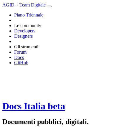
AGID
+
Team Digitale
Piano Triennale
Le community
Developers
Designers
Gli strumenti
Forum
Docs
GitHub
Docs Italia
beta
Documenti pubblici, digitali.