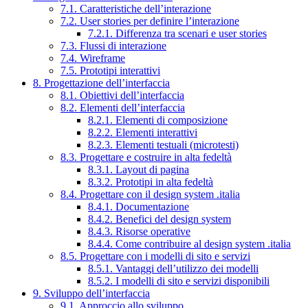
7.1. Caratteristiche dell’interazione
7.2. User stories per definire l’interazione
7.2.1. Differenza tra scenari e user stories
7.3. Flussi di interazione
7.4. Wireframe
7.5. Prototipi interattivi
8. Progettazione dell’interfaccia
8.1. Obiettivi dell’interfaccia
8.2. Elementi dell’interfaccia
8.2.1. Elementi di composizione
8.2.2. Elementi interattivi
8.2.3. Elementi testuali (microtesti)
8.3. Progettare e costruire in alta fedeltà
8.3.1. Layout di pagina
8.3.2. Prototipi in alta fedeltà
8.4. Progettare con il design system .italia
8.4.1. Documentazione
8.4.2. Benefici del design system
8.4.3. Risorse operative
8.4.4. Come contribuire al design system .italia
8.5. Progettare con i modelli di sito e servizi
8.5.1. Vantaggi dell’utilizzo dei modelli
8.5.2. I modelli di sito e servizi disponibili
9. Sviluppo dell’interfaccia
9.1. Approccio allo sviluppo