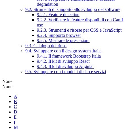
degradation
9.2. Strumenti di supporto allo sviluppo del software
9.2.1. Feature detection
9.2.2. Verificare le feature disponibili con Can I
use
9.2.3. Strumenti e risorse per CSS e JavaScript
9.2.4. Supporto browser
9.2.5. Misurare le prestazioni
9.3. Catalogo del riuso
9.4. Sviluppare con il design system .italia
9.4.1. Il framework Bootstrap Italia
9.4.2. Il kit di sviluppo React
9.4.3. Il kit di sviluppo Angular
9.5. Sviluppare con i modelli di sito e servizi
None
None
A
B
C
D
E
I
M