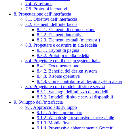
7.4. Wireframe
7.5. Prototipi interattivi
8. Progettazione dell’interfaccia
8.1. Obiettivi dell’interfaccia
8.2. Elementi dell’interfaccia
8.2.1. Elementi di composizione
8.2.2. Elementi interattivi
8.2.3. Elementi testuali (microtesti)
8.3. Progettare e costruire in alta fedeltà
8.3.1. Layout di pagina
8.3.2. Prototipi in alta fedeltà
8.4. Progettare con il design system .italia
8.4.1. Documentazione
8.4.2. Benefici del design system
8.4.3. Risorse operative
8.4.4. Come contribuire al design system .italia
8.5. Progettare con i modelli di sito e servizi
8.5.1. Vantaggi dell’utilizzo dei modelli
8.5.2. I modelli di sito e servizi disponibili
9. Sviluppo dell’interfaccia
9.1. Approccio allo sviluppo
9.1.1. Attività preliminari
9.1.2. Web design responsivo e accessibile
9.1.3. Mobile first
9.1.4. Progressive enhancement e Graceful