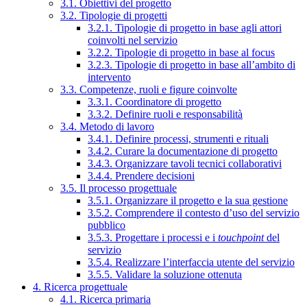
3.1. Obiettivi del progetto
3.2. Tipologie di progetti
3.2.1. Tipologie di progetto in base agli attori
coinvolti nel servizio
3.2.2. Tipologie di progetto in base al focus
3.2.3. Tipologie di progetto in base all’ambito di
intervento
3.3. Competenze, ruoli e figure coinvolte
3.3.1. Coordinatore di progetto
3.3.2. Definire ruoli e responsabilità
3.4. Metodo di lavoro
3.4.1. Definire processi, strumenti e rituali
3.4.2. Curare la documentazione di progetto
3.4.3. Organizzare tavoli tecnici collaborativi
3.4.4. Prendere decisioni
3.5. Il processo progettuale
3.5.1. Organizzare il progetto e la sua gestione
3.5.2. Comprendere il contesto d’uso del servizio
pubblico
3.5.3. Progettare i processi e i
touchpoint
del
servizio
3.5.4. Realizzare l’interfaccia utente del servizio
3.5.5. Validare la soluzione ottenuta
4. Ricerca progettuale
4.1. Ricerca primaria