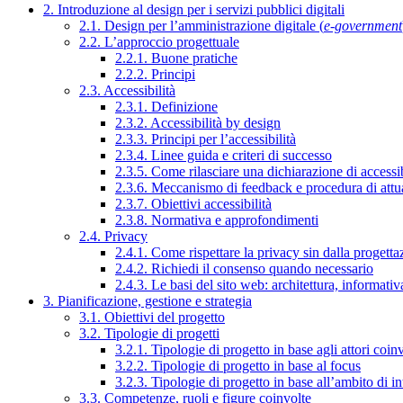
2. Introduzione al design per i servizi pubblici digitali
2.1. Design per l’amministrazione digitale (
e-government
2.2. L’approccio progettuale
2.2.1. Buone pratiche
2.2.2. Principi
2.3. Accessibilità
2.3.1. Definizione
2.3.2. Accessibilità by design
2.3.3. Principi per l’accessibilità
2.3.4. Linee guida e criteri di successo
2.3.5. Come rilasciare una dichiarazione di accessib
2.3.6. Meccanismo di feedback e procedura di attu
2.3.7. Obiettivi accessibilità
2.3.8. Normativa e approfondimenti
2.4. Privacy
2.4.1. Come rispettare la privacy sin dalla progettaz
2.4.2. Richiedi il consenso quando necessario
2.4.3. Le basi del sito web: architettura, informati
3. Pianificazione, gestione e strategia
3.1. Obiettivi del progetto
3.2. Tipologie di progetti
3.2.1. Tipologie di progetto in base agli attori coinv
3.2.2. Tipologie di progetto in base al focus
3.2.3. Tipologie di progetto in base all’ambito di i
3.3. Competenze, ruoli e figure coinvolte