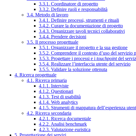
3.3.1. Coordinatore di progetto
3.3.2. Definire ruoli e responsabilità
3.4. Metodo di lavoro
3.4.1. Definire processi, strumenti e rituali
3.4.2. Curare la documentazione di progetto
3.4.3. Organizzare tavoli tecnici collaborativi
3.4.4. Prendere decisioni
3.5. Il processo progettuale
3.5.1. Organizzare il progetto e la sua gestione
3.5.2. Comprendere il contesto d’uso del servizio 
3.5.3. Progettare i processi e i
touchpoint
del servi
3.5.4. Realizzare l’interfaccia utente del servizio
3.5.5. Validare la soluzione ottenuta
4. Ricerca progettuale
4.1. Ricerca primaria
4.1.1. Interviste
4.1.2. Questionari
4.1.3. Test di usabilità
4.1.4. Web analytics
4.1.5. Strumenti di mappatura dell’esperienza uten
4.2. Ricerca secondaria
4.2.1. Ricerca documentale
4.2.2. Analisi benchmark
4.2.3. Valutazione euristica
5. Progettazione dei servizi