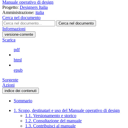
Manuale operativo di design
Progetto:
Designers Italia
Amministrazione:
italia
Cerca nel documento
Cerca nel documento
Informazioni
versione-corrente
Scarica
pdf
html
epub
Sorgente
Azioni
indice dei contenuti
Sommario
1. Scopo, destinatari e uso del Manuale operativo di design
1.1. Versionamento e storico
1.2. Consultazione del manuale
1.3. Contribuisci al manuale