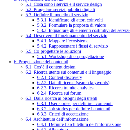
5.1. Cosa sono i servizi e il service design
5.2. Progettare servizi pubblici digitali
5.3. Definire il modello di servizio
5.3.1. Identificare gli attori coinvolti
5.3.2. Formulare la proposta di valore
5.3.3. Inquadrare gli elementi costitutivi del serviz
5.4. Descrivere il funzionamento del servizio
5.4.1. Mappare l’ecosistema
5.4.2. Rappresentare i flussi di servizio
5.5. Co-progettare le soluzioni
5.5.1. Workshop di co-progettazione
6. Progettazione dei contenuti
6.1. Cos’è il content design
6.2. Ricerca utente sui contenuti e il linguaggio
6.2.1. Content discovery
6.2.2. Dati di ricerca (search keywords)
6.2.3. Ricerca tramite analytics
6.2.4. Ricerca sui forum
6.3. Dalla ricerca ai bisogni degli utenti
6.3.1. User stories per definire i contenuti
6.3.2. Job stories per definire i contenuti
6.3.3. Criteri di accettazione
6.4. Architettura dell’informazione
6.4.1. Definire l’architettura dell’informazione
6.4.2. Alberatura