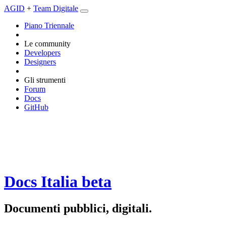
AGID
+
Team Digitale
Piano Triennale
Le community
Developers
Designers
Gli strumenti
Forum
Docs
GitHub
Docs Italia
beta
Documenti pubblici, digitali.