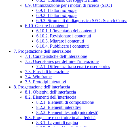
6.8.3. Consenso dei soggetti ritratti
6.9. Ottimizzazione per i motori di ricerca (SEO)
6.9.1. I fattori
on-page
6.9.2. I fattori
off-page
6.9.3. Strumenti di diagnostica SEO: Search Cons
6.10. Gestire i contenuti
6.10.1. L’inventario dei contenuti
6.10.2. Revisionare i contenuti
6.10.3. Migrare i contenuti
6.10.4. Pubblicare i contenuti
7. Progettazione dell’interazione
7.1. Caratteristiche dell’interazione
7.2. User stories per definire l’interazione
7.2.1. Differenza tra scenari e user stories
7.3. Flussi di interazione
7.4. Wireframe
7.5. Prototipi interattivi
8. Progettazione dell’interfaccia
8.1. Obiettivi dell’interfaccia
8.2. Elementi dell’interfaccia
8.2.1. Elementi di composizione
8.2.2. Elementi interattivi
8.2.3. Elementi testuali (microtesti)
8.3. Progettare e costruire in alta fedeltà
8.3.1. Layout di pagina