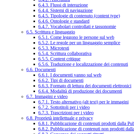
6.4.3. Flussi di interazione
6.4.4. Sistemi di navigazione
6.4.5. Tipologie di contenuto (content type)
6.4.6. Ontologie e standard
6.4.7. Vocabolari controllati e tassonomie
6.5. Scrittura e linguaggio
6.5.1. Come leggono le persone sul web
6.5.2. Le regole per un linguaggio semplice
6.5.3. Microtesti
6.5.4. Scrittura collaborativa
6.5.5. Content critique
6.5.6. Traduzione e localizzazione dei contenuti
6.6. Documenti
6.6.1. I documenti vanno sul web
6.6.2. Tipi di documenti
6.6.3. Formato di lettura dei documenti elettronici
6.6.4. Modalità di produzione dei documenti
6.7. Immagini e video
6.7.1. Testo alternativo (alt text) per le immagini
6.7.2. Sottotitoli per i video
6.7.3. Trascrizioni per i video
6.8. Proprietà intellettuale e privacy
6.8.1. Pubblicazione di contenuti prodotti dalla P
6.8.2. Pubblicazione di contenuti non prodotti dal