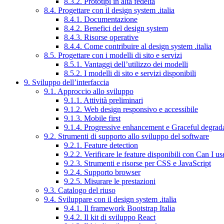
8.3.2. Prototipi in alta fedeltà
8.4. Progettare con il design system .italia
8.4.1. Documentazione
8.4.2. Benefici del design system
8.4.3. Risorse operative
8.4.4. Come contribuire al design system .italia
8.5. Progettare con i modelli di sito e servizi
8.5.1. Vantaggi dell’utilizzo dei modelli
8.5.2. I modelli di sito e servizi disponibili
9. Sviluppo dell’interfaccia
9.1. Approccio allo sviluppo
9.1.1. Attività preliminari
9.1.2. Web design responsivo e accessibile
9.1.3. Mobile first
9.1.4. Progressive enhancement e Graceful degrad
9.2. Strumenti di supporto allo sviluppo del software
9.2.1. Feature detection
9.2.2. Verificare le feature disponibili con Can I us
9.2.3. Strumenti e risorse per CSS e JavaScript
9.2.4. Supporto browser
9.2.5. Misurare le prestazioni
9.3. Catalogo del riuso
9.4. Sviluppare con il design system .italia
9.4.1. Il framework Bootstrap Italia
9.4.2. Il kit di sviluppo React