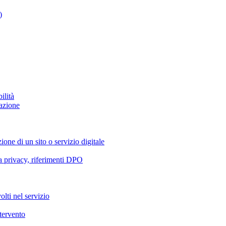
)
ilità
azione
ione di un sito o servizio digitale
va privacy, riferimenti DPO
olti nel servizio
ntervento