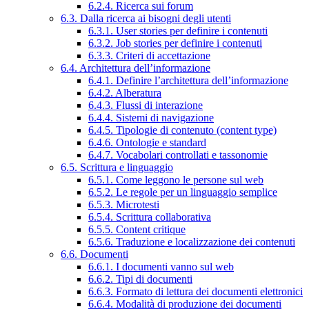
6.2.4. Ricerca sui forum
6.3. Dalla ricerca ai bisogni degli utenti
6.3.1. User stories per definire i contenuti
6.3.2. Job stories per definire i contenuti
6.3.3. Criteri di accettazione
6.4. Architettura dell’informazione
6.4.1. Definire l’architettura dell’informazione
6.4.2. Alberatura
6.4.3. Flussi di interazione
6.4.4. Sistemi di navigazione
6.4.5. Tipologie di contenuto (content type)
6.4.6. Ontologie e standard
6.4.7. Vocabolari controllati e tassonomie
6.5. Scrittura e linguaggio
6.5.1. Come leggono le persone sul web
6.5.2. Le regole per un linguaggio semplice
6.5.3. Microtesti
6.5.4. Scrittura collaborativa
6.5.5. Content critique
6.5.6. Traduzione e localizzazione dei contenuti
6.6. Documenti
6.6.1. I documenti vanno sul web
6.6.2. Tipi di documenti
6.6.3. Formato di lettura dei documenti elettronici
6.6.4. Modalità di produzione dei documenti