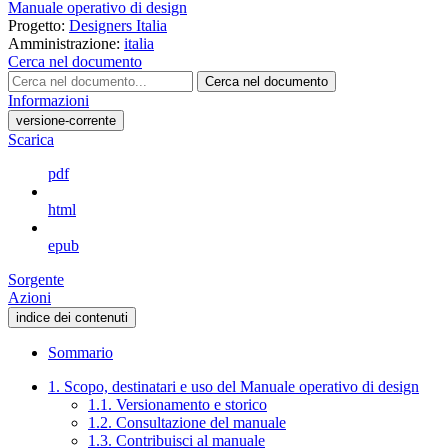
Manuale operativo di design
Progetto:
Designers Italia
Amministrazione:
italia
Cerca nel documento
Cerca nel documento
Informazioni
versione-corrente
Scarica
pdf
html
epub
Sorgente
Azioni
indice dei contenuti
Sommario
1. Scopo, destinatari e uso del Manuale operativo di design
1.1. Versionamento e storico
1.2. Consultazione del manuale
1.3. Contribuisci al manuale