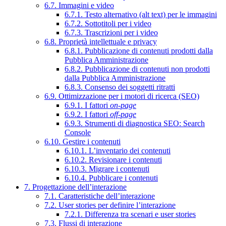
6.7. Immagini e video
6.7.1. Testo alternativo (alt text) per le immagini
6.7.2. Sottotitoli per i video
6.7.3. Trascrizioni per i video
6.8. Proprietà intellettuale e privacy
6.8.1. Pubblicazione di contenuti prodotti dalla
Pubblica Amministrazione
6.8.2. Pubblicazione di contenuti non prodotti
dalla Pubblica Amministrazione
6.8.3. Consenso dei soggetti ritratti
6.9. Ottimizzazione per i motori di ricerca (SEO)
6.9.1. I fattori
on-page
6.9.2. I fattori
off-page
6.9.3. Strumenti di diagnostica SEO: Search
Console
6.10. Gestire i contenuti
6.10.1. L’inventario dei contenuti
6.10.2. Revisionare i contenuti
6.10.3. Migrare i contenuti
6.10.4. Pubblicare i contenuti
7. Progettazione dell’interazione
7.1. Caratteristiche dell’interazione
7.2. User stories per definire l’interazione
7.2.1. Differenza tra scenari e user stories
7.3. Flussi di interazione