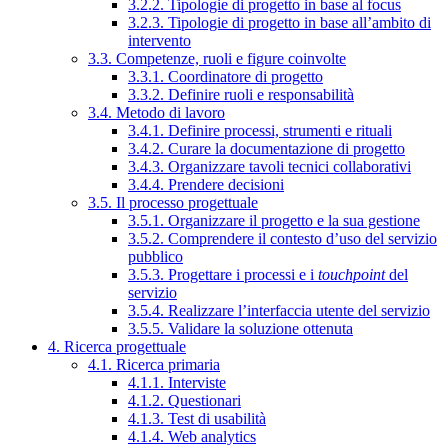
3.2.2. Tipologie di progetto in base al focus
3.2.3. Tipologie di progetto in base all’ambito di
intervento
3.3. Competenze, ruoli e figure coinvolte
3.3.1. Coordinatore di progetto
3.3.2. Definire ruoli e responsabilità
3.4. Metodo di lavoro
3.4.1. Definire processi, strumenti e rituali
3.4.2. Curare la documentazione di progetto
3.4.3. Organizzare tavoli tecnici collaborativi
3.4.4. Prendere decisioni
3.5. Il processo progettuale
3.5.1. Organizzare il progetto e la sua gestione
3.5.2. Comprendere il contesto d’uso del servizio
pubblico
3.5.3. Progettare i processi e i
touchpoint
del
servizio
3.5.4. Realizzare l’interfaccia utente del servizio
3.5.5. Validare la soluzione ottenuta
4. Ricerca progettuale
4.1. Ricerca primaria
4.1.1. Interviste
4.1.2. Questionari
4.1.3. Test di usabilità
4.1.4. Web analytics