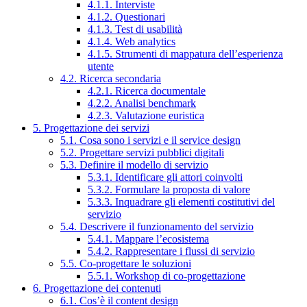
4.1.1. Interviste
4.1.2. Questionari
4.1.3. Test di usabilità
4.1.4. Web analytics
4.1.5. Strumenti di mappatura dell’esperienza
utente
4.2. Ricerca secondaria
4.2.1. Ricerca documentale
4.2.2. Analisi benchmark
4.2.3. Valutazione euristica
5. Progettazione dei servizi
5.1. Cosa sono i servizi e il service design
5.2. Progettare servizi pubblici digitali
5.3. Definire il modello di servizio
5.3.1. Identificare gli attori coinvolti
5.3.2. Formulare la proposta di valore
5.3.3. Inquadrare gli elementi costitutivi del
servizio
5.4. Descrivere il funzionamento del servizio
5.4.1. Mappare l’ecosistema
5.4.2. Rappresentare i flussi di servizio
5.5. Co-progettare le soluzioni
5.5.1. Workshop di co-progettazione
6. Progettazione dei contenuti
6.1. Cos’è il content design