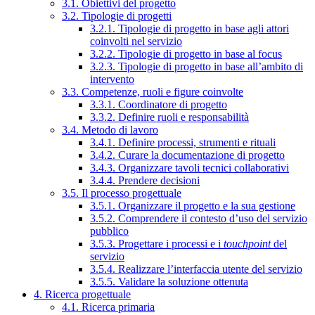
3.1. Obiettivi del progetto
3.2. Tipologie di progetti
3.2.1. Tipologie di progetto in base agli attori
coinvolti nel servizio
3.2.2. Tipologie di progetto in base al focus
3.2.3. Tipologie di progetto in base all’ambito di
intervento
3.3. Competenze, ruoli e figure coinvolte
3.3.1. Coordinatore di progetto
3.3.2. Definire ruoli e responsabilità
3.4. Metodo di lavoro
3.4.1. Definire processi, strumenti e rituali
3.4.2. Curare la documentazione di progetto
3.4.3. Organizzare tavoli tecnici collaborativi
3.4.4. Prendere decisioni
3.5. Il processo progettuale
3.5.1. Organizzare il progetto e la sua gestione
3.5.2. Comprendere il contesto d’uso del servizio
pubblico
3.5.3. Progettare i processi e i
touchpoint
del
servizio
3.5.4. Realizzare l’interfaccia utente del servizio
3.5.5. Validare la soluzione ottenuta
4. Ricerca progettuale
4.1. Ricerca primaria