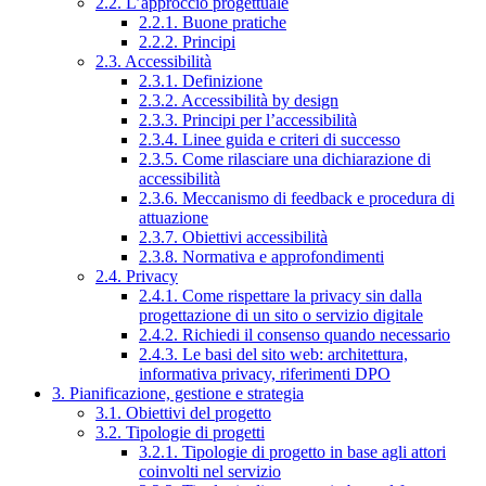
2.2. L’approccio progettuale
2.2.1. Buone pratiche
2.2.2. Principi
2.3. Accessibilità
2.3.1. Definizione
2.3.2. Accessibilità by design
2.3.3. Principi per l’accessibilità
2.3.4. Linee guida e criteri di successo
2.3.5. Come rilasciare una dichiarazione di
accessibilità
2.3.6. Meccanismo di feedback e procedura di
attuazione
2.3.7. Obiettivi accessibilità
2.3.8. Normativa e approfondimenti
2.4. Privacy
2.4.1. Come rispettare la privacy sin dalla
progettazione di un sito o servizio digitale
2.4.2. Richiedi il consenso quando necessario
2.4.3. Le basi del sito web: architettura,
informativa privacy, riferimenti DPO
3. Pianificazione, gestione e strategia
3.1. Obiettivi del progetto
3.2. Tipologie di progetti
3.2.1. Tipologie di progetto in base agli attori
coinvolti nel servizio