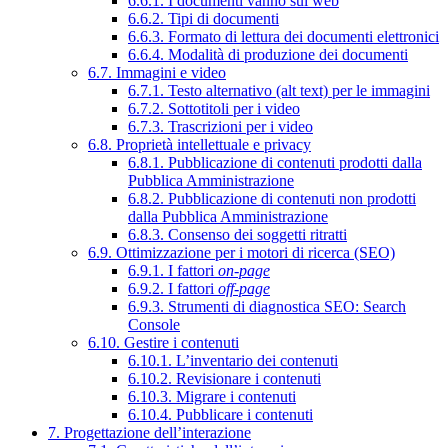
6.6.1. I documenti vanno sul web
6.6.2. Tipi di documenti
6.6.3. Formato di lettura dei documenti elettronici
6.6.4. Modalità di produzione dei documenti
6.7. Immagini e video
6.7.1. Testo alternativo (alt text) per le immagini
6.7.2. Sottotitoli per i video
6.7.3. Trascrizioni per i video
6.8. Proprietà intellettuale e privacy
6.8.1. Pubblicazione di contenuti prodotti dalla
Pubblica Amministrazione
6.8.2. Pubblicazione di contenuti non prodotti
dalla Pubblica Amministrazione
6.8.3. Consenso dei soggetti ritratti
6.9. Ottimizzazione per i motori di ricerca (SEO)
6.9.1. I fattori
on-page
6.9.2. I fattori
off-page
6.9.3. Strumenti di diagnostica SEO: Search
Console
6.10. Gestire i contenuti
6.10.1. L’inventario dei contenuti
6.10.2. Revisionare i contenuti
6.10.3. Migrare i contenuti
6.10.4. Pubblicare i contenuti
7. Progettazione dell’interazione