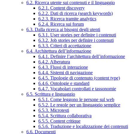
6.2. Ricerca utente sui contenuti e il linguaggio
6.2.1. Content discovery
6.2.2. Dati di ricerca (search keywords)
6.2.3. Ricerca tramite analytics
6.2.4. Ricerca sui forum
6.3. Dalla ricerca ai bisogni degli utenti
6.3.1. User stories per definire i contenuti
6.3.2. Job stories per definire i contenuti
6.3.3. Criteri di accettazione
6.4. Architettura dell’informazione
6.4.1. Definire l’architettura dell’informazione
6.4.2. Alberatura
6.4.3. Flussi di interazione
6.4.4. Sistemi di navigazione
6.4.5. Tipologie di contenuto (content type)
6.4.6. Ontologie e standard
6.4.7. Vocabolari controllati e tassonomie
6.5. Scrittura e linguaggio
6.5.1. Come leggono le persone sul web
6.5.2. Le regole per un linguaggio semplice
6.5.3. Microtesti
6.5.4. Scrittura collaborativa
6.5.5. Content critique
6.5.6. Traduzione e localizzazione dei contenuti
6.6. Documenti