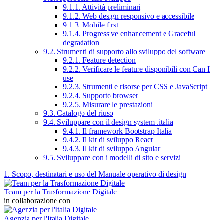
9.1.1. Attività preliminari
9.1.2. Web design responsivo e accessibile
9.1.3. Mobile first
9.1.4. Progressive enhancement e Graceful
degradation
9.2. Strumenti di supporto allo sviluppo del software
9.2.1. Feature detection
9.2.2. Verificare le feature disponibili con Can I
use
9.2.3. Strumenti e risorse per CSS e JavaScript
9.2.4. Supporto browser
9.2.5. Misurare le prestazioni
9.3. Catalogo del riuso
9.4. Sviluppare con il design system .italia
9.4.1. Il framework Bootstrap Italia
9.4.2. Il kit di sviluppo React
9.4.3. Il kit di sviluppo Angular
9.5. Sviluppare con i modelli di sito e servizi
1. Scopo, destinatari e uso del Manuale operativo di design
Team per la Trasformazione Digitale
in collaborazione con
Agenzia per l'Italia Digitale