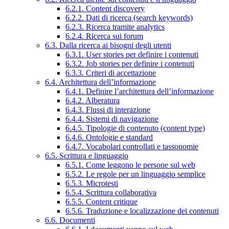
6.2.1. Content discovery
6.2.2. Dati di ricerca (search keywords)
6.2.3. Ricerca tramite analytics
6.2.4. Ricerca sui forum
6.3. Dalla ricerca ai bisogni degli utenti
6.3.1. User stories per definire i contenuti
6.3.2. Job stories per definire i contenuti
6.3.3. Criteri di accettazione
6.4. Architettura dell’informazione
6.4.1. Definire l’architettura dell’informazione
6.4.2. Alberatura
6.4.3. Flussi di interazione
6.4.4. Sistemi di navigazione
6.4.5. Tipologie di contenuto (content type)
6.4.6. Ontologie e standard
6.4.7. Vocabolari controllati e tassonomie
6.5. Scrittura e linguaggio
6.5.1. Come leggono le persone sul web
6.5.2. Le regole per un linguaggio semplice
6.5.3. Microtesti
6.5.4. Scrittura collaborativa
6.5.5. Content critique
6.5.6. Traduzione e localizzazione dei contenuti
6.6. Documenti