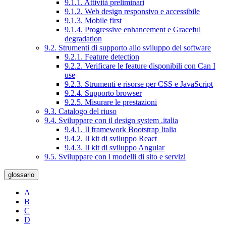
9.1.1. Attività preliminari
9.1.2. Web design responsivo e accessibile
9.1.3. Mobile first
9.1.4. Progressive enhancement e Graceful
degradation
9.2. Strumenti di supporto allo sviluppo del software
9.2.1. Feature detection
9.2.2. Verificare le feature disponibili con Can I
use
9.2.3. Strumenti e risorse per CSS e JavaScript
9.2.4. Supporto browser
9.2.5. Misurare le prestazioni
9.3. Catalogo del riuso
9.4. Sviluppare con il design system .italia
9.4.1. Il framework Bootstrap Italia
9.4.2. Il kit di sviluppo React
9.4.3. Il kit di sviluppo Angular
9.5. Sviluppare con i modelli di sito e servizi
glossario
A
B
C
D