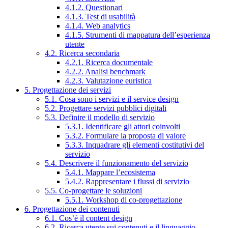
4.1.2. Questionari
4.1.3. Test di usabilità
4.1.4. Web analytics
4.1.5. Strumenti di mappatura dell’esperienza
utente
4.2. Ricerca secondaria
4.2.1. Ricerca documentale
4.2.2. Analisi benchmark
4.2.3. Valutazione euristica
5. Progettazione dei servizi
5.1. Cosa sono i servizi e il service design
5.2. Progettare servizi pubblici digitali
5.3. Definire il modello di servizio
5.3.1. Identificare gli attori coinvolti
5.3.2. Formulare la proposta di valore
5.3.3. Inquadrare gli elementi costitutivi del
servizio
5.4. Descrivere il funzionamento del servizio
5.4.1. Mappare l’ecosistema
5.4.2. Rappresentare i flussi di servizio
5.5. Co-progettare le soluzioni
5.5.1. Workshop di co-progettazione
6. Progettazione dei contenuti
6.1. Cos’è il content design
6.2. Ricerca utente sui contenuti e il linguaggio