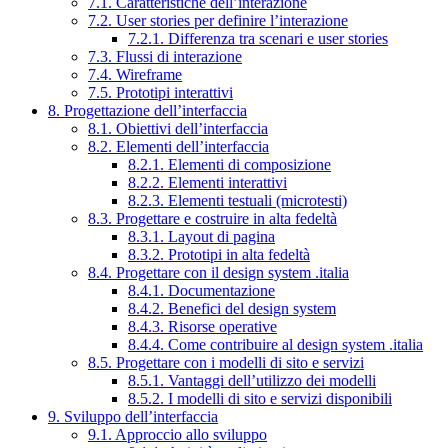
7.1. Caratteristiche dell’interazione
7.2. User stories per definire l’interazione
7.2.1. Differenza tra scenari e user stories
7.3. Flussi di interazione
7.4. Wireframe
7.5. Prototipi interattivi
8. Progettazione dell’interfaccia
8.1. Obiettivi dell’interfaccia
8.2. Elementi dell’interfaccia
8.2.1. Elementi di composizione
8.2.2. Elementi interattivi
8.2.3. Elementi testuali (microtesti)
8.3. Progettare e costruire in alta fedeltà
8.3.1. Layout di pagina
8.3.2. Prototipi in alta fedeltà
8.4. Progettare con il design system .italia
8.4.1. Documentazione
8.4.2. Benefici del design system
8.4.3. Risorse operative
8.4.4. Come contribuire al design system .italia
8.5. Progettare con i modelli di sito e servizi
8.5.1. Vantaggi dell’utilizzo dei modelli
8.5.2. I modelli di sito e servizi disponibili
9. Sviluppo dell’interfaccia
9.1. Approccio allo sviluppo