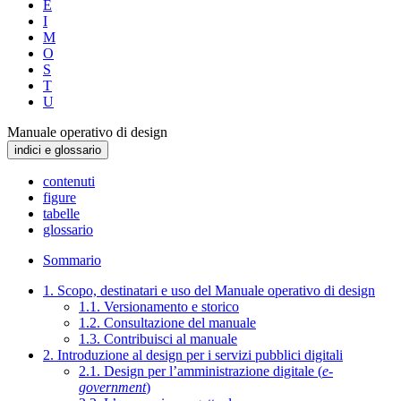
E
I
M
O
S
T
U
Manuale operativo di design
indici e glossario
contenuti
figure
tabelle
glossario
Sommario
1. Scopo, destinatari e uso del Manuale operativo di design
1.1. Versionamento e storico
1.2. Consultazione del manuale
1.3. Contribuisci al manuale
2. Introduzione al design per i servizi pubblici digitali
2.1. Design per l’amministrazione digitale (
e-
government
)