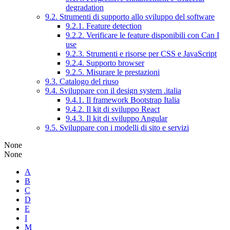
degradation
9.2. Strumenti di supporto allo sviluppo del software
9.2.1. Feature detection
9.2.2. Verificare le feature disponibili con Can I
use
9.2.3. Strumenti e risorse per CSS e JavaScript
9.2.4. Supporto browser
9.2.5. Misurare le prestazioni
9.3. Catalogo del riuso
9.4. Sviluppare con il design system .italia
9.4.1. Il framework Bootstrap Italia
9.4.2. Il kit di sviluppo React
9.4.3. Il kit di sviluppo Angular
9.5. Sviluppare con i modelli di sito e servizi
None
None
A
B
C
D
E
I
M