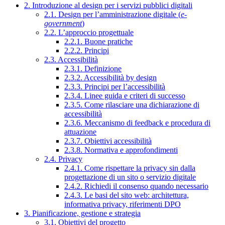
2. Introduzione al design per i servizi pubblici digitali
2.1. Design per l’amministrazione digitale (
e-
government
)
2.2. L’approccio progettuale
2.2.1. Buone pratiche
2.2.2. Principi
2.3. Accessibilità
2.3.1. Definizione
2.3.2. Accessibilità by design
2.3.3. Principi per l’accessibilità
2.3.4. Linee guida e criteri di successo
2.3.5. Come rilasciare una dichiarazione di
accessibilità
2.3.6. Meccanismo di feedback e procedura di
attuazione
2.3.7. Obiettivi accessibilità
2.3.8. Normativa e approfondimenti
2.4. Privacy
2.4.1. Come rispettare la privacy sin dalla
progettazione di un sito o servizio digitale
2.4.2. Richiedi il consenso quando necessario
2.4.3. Le basi del sito web: architettura,
informativa privacy, riferimenti DPO
3. Pianificazione, gestione e strategia
3.1. Obiettivi del progetto