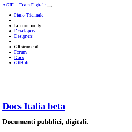
AGID
+
Team Digitale
Piano Triennale
Le community
Developers
Designers
Gli strumenti
Forum
Docs
GitHub
Docs Italia
beta
Documenti pubblici, digitali.