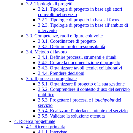
3.2. Tipologie di progetti
3.2.1. Tipologie di progetto in base agli attori
coinvolti nel servizio
3.2.2. Tipologie di progetto in base al focus
3.2.3. Tipologie di progetto in base all’ambito di
intervento
3.3. Competenze, ruoli e figure coinvolte
3.3.1. Coordinatore di progetto
3.3.2. Definire ruoli e responsabilità
3.4. Metodo di lavoro
3.4.1. Definire processi, strumenti e rituali
3.4.2. Curare la documentazione di progetto
3.4.3. Organizzare tavoli tecnici collaborativi
3.4.4. Prendere decisioni
3.5. Il processo progettuale
3.5.1. Organizzare il progetto e la sua gestione
3.5.2. Comprendere il contesto d’uso del servizio
pubblico
3.5.3. Progettare i processi e i
touchpoint
del
servizio
3.5.4. Realizzare l’interfaccia utente del servizio
3.5.5. Validare la soluzione ottenuta
4. Ricerca progettuale
4.1. Ricerca primaria
4.1.1. Interviste