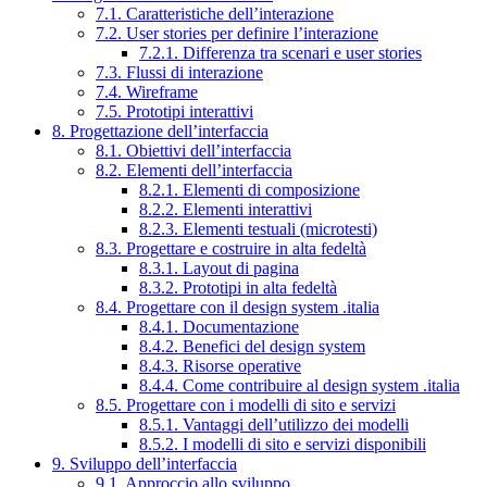
7.1. Caratteristiche dell’interazione
7.2. User stories per definire l’interazione
7.2.1. Differenza tra scenari e user stories
7.3. Flussi di interazione
7.4. Wireframe
7.5. Prototipi interattivi
8. Progettazione dell’interfaccia
8.1. Obiettivi dell’interfaccia
8.2. Elementi dell’interfaccia
8.2.1. Elementi di composizione
8.2.2. Elementi interattivi
8.2.3. Elementi testuali (microtesti)
8.3. Progettare e costruire in alta fedeltà
8.3.1. Layout di pagina
8.3.2. Prototipi in alta fedeltà
8.4. Progettare con il design system .italia
8.4.1. Documentazione
8.4.2. Benefici del design system
8.4.3. Risorse operative
8.4.4. Come contribuire al design system .italia
8.5. Progettare con i modelli di sito e servizi
8.5.1. Vantaggi dell’utilizzo dei modelli
8.5.2. I modelli di sito e servizi disponibili
9. Sviluppo dell’interfaccia
9.1. Approccio allo sviluppo