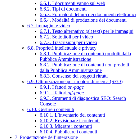
6.6.1. I documenti vanno sul web
6.6.2. Tipi di documenti
6.6.3. Formato di lettura dei documenti elettronici
6.6.4. Modalità di produzione dei documenti
6.7. Immagini e video
6.7.1. Testo alternativo (alt text) per le immagini
6.7.2. Sottotitoli per i video
6.7.3. Trascrizioni per i video
6.8. Proprietà intellettuale e privacy
6.8.1. Pubblicazione di contenuti prodotti dalla
Pubblica Amministrazione
6.8.2. Pubblicazione di contenuti non prodotti
dalla Pubblica Amministrazione
6.8.3. Consenso dei soggetti ritratti
6.9. Ottimizzazione per i motori di ricerca (SEO)
6.9.1. I fattori
on-page
6.9.2. I fattori
off-page
6.9.3. Strumenti di diagnostica SEO: Search
Console
6.10. Gestire i contenuti
6.10.1. L’inventario dei contenuti
6.10.2. Revisionare i contenuti
6.10.3. Migrare i contenuti
6.10.4. Pubblicare i contenuti
7. Progettazione dell’interazione