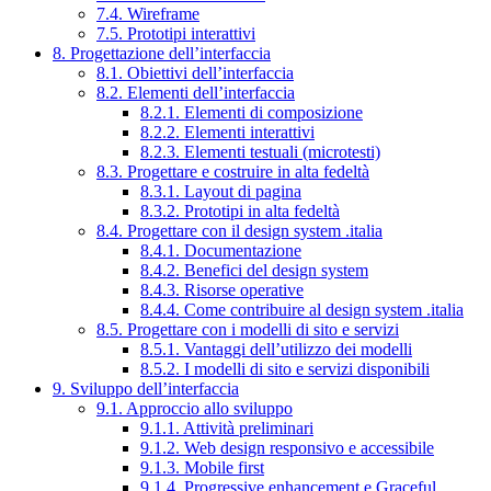
7.4. Wireframe
7.5. Prototipi interattivi
8. Progettazione dell’interfaccia
8.1. Obiettivi dell’interfaccia
8.2. Elementi dell’interfaccia
8.2.1. Elementi di composizione
8.2.2. Elementi interattivi
8.2.3. Elementi testuali (microtesti)
8.3. Progettare e costruire in alta fedeltà
8.3.1. Layout di pagina
8.3.2. Prototipi in alta fedeltà
8.4. Progettare con il design system .italia
8.4.1. Documentazione
8.4.2. Benefici del design system
8.4.3. Risorse operative
8.4.4. Come contribuire al design system .italia
8.5. Progettare con i modelli di sito e servizi
8.5.1. Vantaggi dell’utilizzo dei modelli
8.5.2. I modelli di sito e servizi disponibili
9. Sviluppo dell’interfaccia
9.1. Approccio allo sviluppo
9.1.1. Attività preliminari
9.1.2. Web design responsivo e accessibile
9.1.3. Mobile first
9.1.4. Progressive enhancement e Graceful