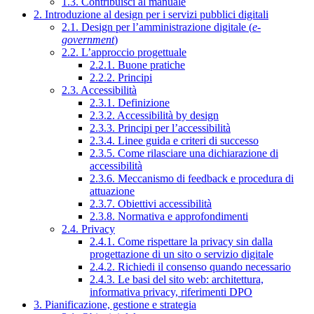
1.3. Contribuisci al manuale
2. Introduzione al design per i servizi pubblici digitali
2.1. Design per l’amministrazione digitale (
e-
government
)
2.2. L’approccio progettuale
2.2.1. Buone pratiche
2.2.2. Principi
2.3. Accessibilità
2.3.1. Definizione
2.3.2. Accessibilità by design
2.3.3. Principi per l’accessibilità
2.3.4. Linee guida e criteri di successo
2.3.5. Come rilasciare una dichiarazione di
accessibilità
2.3.6. Meccanismo di feedback e procedura di
attuazione
2.3.7. Obiettivi accessibilità
2.3.8. Normativa e approfondimenti
2.4. Privacy
2.4.1. Come rispettare la privacy sin dalla
progettazione di un sito o servizio digitale
2.4.2. Richiedi il consenso quando necessario
2.4.3. Le basi del sito web: architettura,
informativa privacy, riferimenti DPO
3. Pianificazione, gestione e strategia