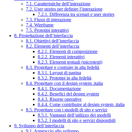
7.1. Caratteristiche dell’interazione
7.2. User stories per definire l’interazione
7.2.1. Differenza tra scenari e user stories
7.3. Flussi di interazione
7.4. Wireframe
7.5. Prototipi interattivi
8. Progettazione dell’interfaccia
8.1. Obiettivi dell’interfaccia
8.2. Elementi dell’interfaccia
8.2.1. Elementi di composizione
8.2.2. Elementi interattivi
8.2.3. Elementi testuali (microtesti)
8.3. Progettare e costruire in alta fedeltà
8.3.1. Layout di pagina
8.3.2. Prototipi in alta fedeltà
8.4. Progettare con il design system .italia
8.4.1. Documentazione
8.4.2. Benefici del design system
8.4.3. Risorse operative
8.4.4. Come contribuire al design system .italia
8.5. Progettare con i modelli di sito e servizi
8.5.1. Vantaggi dell’utilizzo dei modelli
8.5.2. I modelli di sito e servizi disponibili
9. Sviluppo dell’interfaccia
9.1. Approccio allo sviluppo