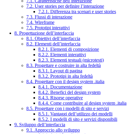
7.1. Caratteristiche dell’interazione
7.2. User stories per definire l’interazione
7.2.1. Differenza tra scenari e user stories
7.3. Flussi di interazione
7.4. Wireframe
7.5. Prototipi interattivi
8. Progettazione dell’interfaccia
8.1. Obiettivi dell’interfaccia
8.2. Elementi dell’interfaccia
8.2.1. Elementi di composizione
8.2.2. Elementi interattivi
8.2.3. Elementi testuali (microtesti)
8.3. Progettare e costruire in alta fedeltà
8.3.1. Layout di pagina
8.3.2. Prototipi in alta fedeltà
8.4. Progettare con il design system .italia
8.4.1. Documentazione
8.4.2. Benefici del design system
8.4.3. Risorse operative
8.4.4. Come contribuire al design system .italia
8.5. Progettare con i modelli di sito e servizi
8.5.1. Vantaggi dell’utilizzo dei modelli
8.5.2. I modelli di sito e servizi disponibili
9. Sviluppo dell’interfaccia
9.1. Approccio allo sviluppo