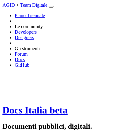
AGID
+
Team Digitale
Piano Triennale
Le community
Developers
Designers
Gli strumenti
Forum
Docs
GitHub
Docs Italia
beta
Documenti pubblici, digitali.