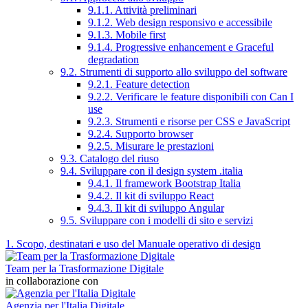
9.1.1. Attività preliminari
9.1.2. Web design responsivo e accessibile
9.1.3. Mobile first
9.1.4. Progressive enhancement e Graceful
degradation
9.2. Strumenti di supporto allo sviluppo del software
9.2.1. Feature detection
9.2.2. Verificare le feature disponibili con Can I
use
9.2.3. Strumenti e risorse per CSS e JavaScript
9.2.4. Supporto browser
9.2.5. Misurare le prestazioni
9.3. Catalogo del riuso
9.4. Sviluppare con il design system .italia
9.4.1. Il framework Bootstrap Italia
9.4.2. Il kit di sviluppo React
9.4.3. Il kit di sviluppo Angular
9.5. Sviluppare con i modelli di sito e servizi
1. Scopo, destinatari e uso del Manuale operativo di design
Team per la Trasformazione Digitale
in collaborazione con
Agenzia per l'Italia Digitale