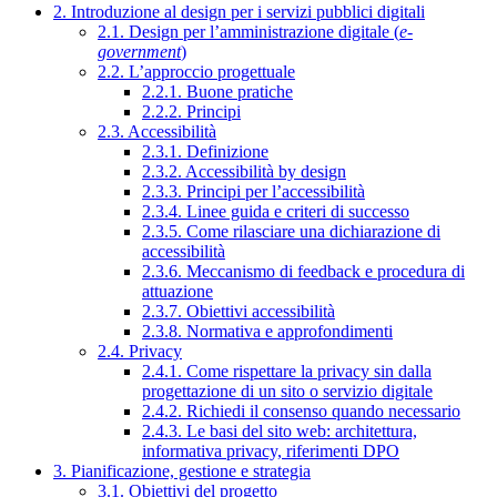
2. Introduzione al design per i servizi pubblici digitali
2.1. Design per l’amministrazione digitale (
e-
government
)
2.2. L’approccio progettuale
2.2.1. Buone pratiche
2.2.2. Principi
2.3. Accessibilità
2.3.1. Definizione
2.3.2. Accessibilità by design
2.3.3. Principi per l’accessibilità
2.3.4. Linee guida e criteri di successo
2.3.5. Come rilasciare una dichiarazione di
accessibilità
2.3.6. Meccanismo di feedback e procedura di
attuazione
2.3.7. Obiettivi accessibilità
2.3.8. Normativa e approfondimenti
2.4. Privacy
2.4.1. Come rispettare la privacy sin dalla
progettazione di un sito o servizio digitale
2.4.2. Richiedi il consenso quando necessario
2.4.3. Le basi del sito web: architettura,
informativa privacy, riferimenti DPO
3. Pianificazione, gestione e strategia
3.1. Obiettivi del progetto