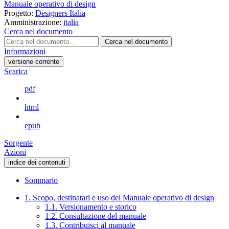
Manuale operativo di design
Progetto:
Designers Italia
Amministrazione:
italia
Cerca nel documento
Cerca nel documento
Informazioni
versione-corrente
Scarica
pdf
html
epub
Sorgente
Azioni
indice dei contenuti
Sommario
1. Scopo, destinatari e uso del Manuale operativo di design
1.1. Versionamento e storico
1.2. Consultazione del manuale
1.3. Contribuisci al manuale