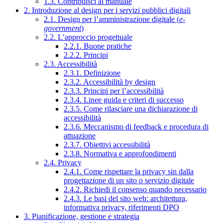
1.3. Contribuisci al manuale
2. Introduzione al design per i servizi pubblici digitali
2.1. Design per l’amministrazione digitale (
e-
government
)
2.2. L’approccio progettuale
2.2.1. Buone pratiche
2.2.2. Principi
2.3. Accessibilità
2.3.1. Definizione
2.3.2. Accessibilità by design
2.3.3. Principi per l’accessibilità
2.3.4. Linee guida e criteri di successo
2.3.5. Come rilasciare una dichiarazione di
accessibilità
2.3.6. Meccanismo di feedback e procedura di
attuazione
2.3.7. Obiettivi accessibilità
2.3.8. Normativa e approfondimenti
2.4. Privacy
2.4.1. Come rispettare la privacy sin dalla
progettazione di un sito o servizio digitale
2.4.2. Richiedi il consenso quando necessario
2.4.3. Le basi del sito web: architettura,
informativa privacy, riferimenti DPO
3. Pianificazione, gestione e strategia