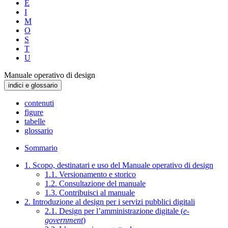
E
I
M
O
S
T
U
Manuale operativo di design
indici e glossario
contenuti
figure
tabelle
glossario
Sommario
1. Scopo, destinatari e uso del Manuale operativo di design
1.1. Versionamento e storico
1.2. Consultazione del manuale
1.3. Contribuisci al manuale
2. Introduzione al design per i servizi pubblici digitali
2.1. Design per l’amministrazione digitale (
e-
government
)