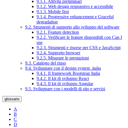
9.1.1. Attività preliminari
9.1.2. Web design responsivo e accessibile
9.1.3. Mobile first
9.1.4. Progressive enhancement e Graceful
degradation
9.2. Strumenti di supporto allo sviluppo del software
9.2.1. Feature detection
9.2.2. Verificare le feature disponibili con Can I
use
9.2.3. Strumenti e risorse per CSS e JavaScript
9.2.4. Supporto browser
9.2.5. Misurare le prestazioni
9.3. Catalogo del riuso
9.4. Sviluppare con il design system .italia
9.4.1. Il framework Bootstrap Italia
9.4.2. Il kit di sviluppo React
9.4.3. Il kit di sviluppo Angular
9.5. Sviluppare con i modelli di sito e servizi
glossario
A
B
C
D