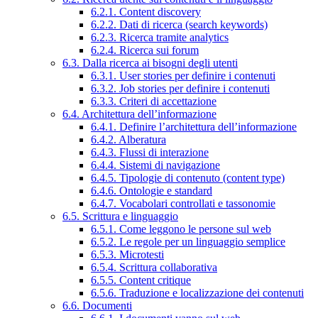
6.2.1. Content discovery
6.2.2. Dati di ricerca (search keywords)
6.2.3. Ricerca tramite analytics
6.2.4. Ricerca sui forum
6.3. Dalla ricerca ai bisogni degli utenti
6.3.1. User stories per definire i contenuti
6.3.2. Job stories per definire i contenuti
6.3.3. Criteri di accettazione
6.4. Architettura dell’informazione
6.4.1. Definire l’architettura dell’informazione
6.4.2. Alberatura
6.4.3. Flussi di interazione
6.4.4. Sistemi di navigazione
6.4.5. Tipologie di contenuto (content type)
6.4.6. Ontologie e standard
6.4.7. Vocabolari controllati e tassonomie
6.5. Scrittura e linguaggio
6.5.1. Come leggono le persone sul web
6.5.2. Le regole per un linguaggio semplice
6.5.3. Microtesti
6.5.4. Scrittura collaborativa
6.5.5. Content critique
6.5.6. Traduzione e localizzazione dei contenuti
6.6. Documenti