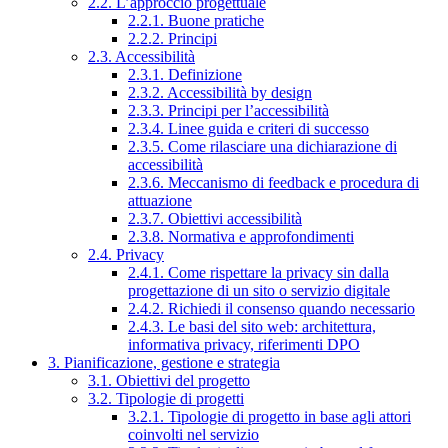
2.2. L’approccio progettuale
2.2.1. Buone pratiche
2.2.2. Principi
2.3. Accessibilità
2.3.1. Definizione
2.3.2. Accessibilità by design
2.3.3. Principi per l’accessibilità
2.3.4. Linee guida e criteri di successo
2.3.5. Come rilasciare una dichiarazione di
accessibilità
2.3.6. Meccanismo di feedback e procedura di
attuazione
2.3.7. Obiettivi accessibilità
2.3.8. Normativa e approfondimenti
2.4. Privacy
2.4.1. Come rispettare la privacy sin dalla
progettazione di un sito o servizio digitale
2.4.2. Richiedi il consenso quando necessario
2.4.3. Le basi del sito web: architettura,
informativa privacy, riferimenti DPO
3. Pianificazione, gestione e strategia
3.1. Obiettivi del progetto
3.2. Tipologie di progetti
3.2.1. Tipologie di progetto in base agli attori
coinvolti nel servizio