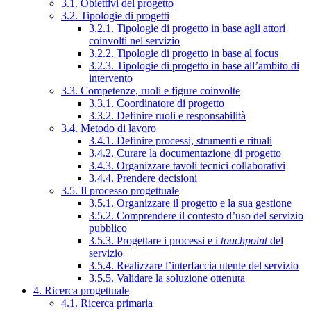
3.1. Obiettivi del progetto
3.2. Tipologie di progetti
3.2.1. Tipologie di progetto in base agli attori
coinvolti nel servizio
3.2.2. Tipologie di progetto in base al focus
3.2.3. Tipologie di progetto in base all’ambito di
intervento
3.3. Competenze, ruoli e figure coinvolte
3.3.1. Coordinatore di progetto
3.3.2. Definire ruoli e responsabilità
3.4. Metodo di lavoro
3.4.1. Definire processi, strumenti e rituali
3.4.2. Curare la documentazione di progetto
3.4.3. Organizzare tavoli tecnici collaborativi
3.4.4. Prendere decisioni
3.5. Il processo progettuale
3.5.1. Organizzare il progetto e la sua gestione
3.5.2. Comprendere il contesto d’uso del servizio
pubblico
3.5.3. Progettare i processi e i
touchpoint
del
servizio
3.5.4. Realizzare l’interfaccia utente del servizio
3.5.5. Validare la soluzione ottenuta
4. Ricerca progettuale
4.1. Ricerca primaria