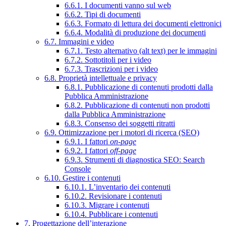
6.6.1. I documenti vanno sul web
6.6.2. Tipi di documenti
6.6.3. Formato di lettura dei documenti elettronici
6.6.4. Modalità di produzione dei documenti
6.7. Immagini e video
6.7.1. Testo alternativo (alt text) per le immagini
6.7.2. Sottotitoli per i video
6.7.3. Trascrizioni per i video
6.8. Proprietà intellettuale e privacy
6.8.1. Pubblicazione di contenuti prodotti dalla
Pubblica Amministrazione
6.8.2. Pubblicazione di contenuti non prodotti
dalla Pubblica Amministrazione
6.8.3. Consenso dei soggetti ritratti
6.9. Ottimizzazione per i motori di ricerca (SEO)
6.9.1. I fattori
on-page
6.9.2. I fattori
off-page
6.9.3. Strumenti di diagnostica SEO: Search
Console
6.10. Gestire i contenuti
6.10.1. L’inventario dei contenuti
6.10.2. Revisionare i contenuti
6.10.3. Migrare i contenuti
6.10.4. Pubblicare i contenuti
7. Progettazione dell’interazione