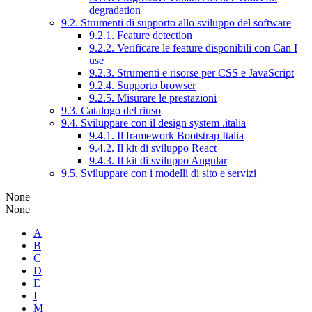
degradation
9.2. Strumenti di supporto allo sviluppo del software
9.2.1. Feature detection
9.2.2. Verificare le feature disponibili con Can I
use
9.2.3. Strumenti e risorse per CSS e JavaScript
9.2.4. Supporto browser
9.2.5. Misurare le prestazioni
9.3. Catalogo del riuso
9.4. Sviluppare con il design system .italia
9.4.1. Il framework Bootstrap Italia
9.4.2. Il kit di sviluppo React
9.4.3. Il kit di sviluppo Angular
9.5. Sviluppare con i modelli di sito e servizi
None
None
A
B
C
D
E
I
M