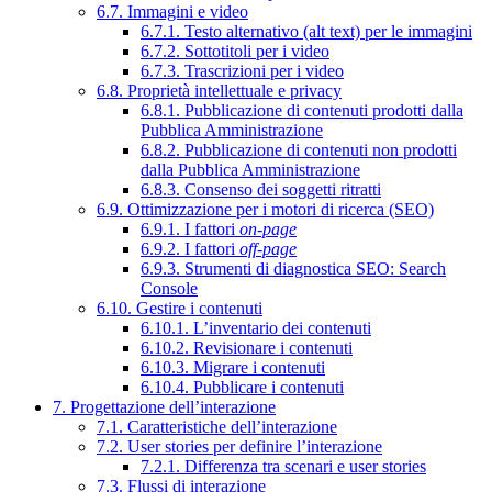
6.7. Immagini e video
6.7.1. Testo alternativo (alt text) per le immagini
6.7.2. Sottotitoli per i video
6.7.3. Trascrizioni per i video
6.8. Proprietà intellettuale e privacy
6.8.1. Pubblicazione di contenuti prodotti dalla
Pubblica Amministrazione
6.8.2. Pubblicazione di contenuti non prodotti
dalla Pubblica Amministrazione
6.8.3. Consenso dei soggetti ritratti
6.9. Ottimizzazione per i motori di ricerca (SEO)
6.9.1. I fattori
on-page
6.9.2. I fattori
off-page
6.9.3. Strumenti di diagnostica SEO: Search
Console
6.10. Gestire i contenuti
6.10.1. L’inventario dei contenuti
6.10.2. Revisionare i contenuti
6.10.3. Migrare i contenuti
6.10.4. Pubblicare i contenuti
7. Progettazione dell’interazione
7.1. Caratteristiche dell’interazione
7.2. User stories per definire l’interazione
7.2.1. Differenza tra scenari e user stories
7.3. Flussi di interazione