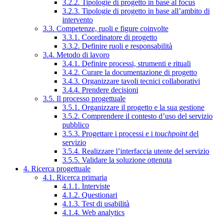
3.2.2. Tipologie di progetto in base al focus
3.2.3. Tipologie di progetto in base all’ambito di
intervento
3.3. Competenze, ruoli e figure coinvolte
3.3.1. Coordinatore di progetto
3.3.2. Definire ruoli e responsabilità
3.4. Metodo di lavoro
3.4.1. Definire processi, strumenti e rituali
3.4.2. Curare la documentazione di progetto
3.4.3. Organizzare tavoli tecnici collaborativi
3.4.4. Prendere decisioni
3.5. Il processo progettuale
3.5.1. Organizzare il progetto e la sua gestione
3.5.2. Comprendere il contesto d’uso del servizio
pubblico
3.5.3. Progettare i processi e i
touchpoint
del
servizio
3.5.4. Realizzare l’interfaccia utente del servizio
3.5.5. Validare la soluzione ottenuta
4. Ricerca progettuale
4.1. Ricerca primaria
4.1.1. Interviste
4.1.2. Questionari
4.1.3. Test di usabilità
4.1.4. Web analytics