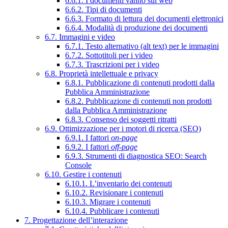
6.6.1. I documenti vanno sul web
6.6.2. Tipi di documenti
6.6.3. Formato di lettura dei documenti elettronici
6.6.4. Modalità di produzione dei documenti
6.7. Immagini e video
6.7.1. Testo alternativo (alt text) per le immagini
6.7.2. Sottotitoli per i video
6.7.3. Trascrizioni per i video
6.8. Proprietà intellettuale e privacy
6.8.1. Pubblicazione di contenuti prodotti dalla
Pubblica Amministrazione
6.8.2. Pubblicazione di contenuti non prodotti
dalla Pubblica Amministrazione
6.8.3. Consenso dei soggetti ritratti
6.9. Ottimizzazione per i motori di ricerca (SEO)
6.9.1. I fattori
on-page
6.9.2. I fattori
off-page
6.9.3. Strumenti di diagnostica SEO: Search
Console
6.10. Gestire i contenuti
6.10.1. L’inventario dei contenuti
6.10.2. Revisionare i contenuti
6.10.3. Migrare i contenuti
6.10.4. Pubblicare i contenuti
7. Progettazione dell’interazione