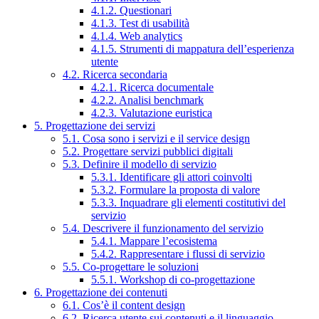
4.1.2. Questionari
4.1.3. Test di usabilità
4.1.4. Web analytics
4.1.5. Strumenti di mappatura dell’esperienza
utente
4.2. Ricerca secondaria
4.2.1. Ricerca documentale
4.2.2. Analisi benchmark
4.2.3. Valutazione euristica
5. Progettazione dei servizi
5.1. Cosa sono i servizi e il service design
5.2. Progettare servizi pubblici digitali
5.3. Definire il modello di servizio
5.3.1. Identificare gli attori coinvolti
5.3.2. Formulare la proposta di valore
5.3.3. Inquadrare gli elementi costitutivi del
servizio
5.4. Descrivere il funzionamento del servizio
5.4.1. Mappare l’ecosistema
5.4.2. Rappresentare i flussi di servizio
5.5. Co-progettare le soluzioni
5.5.1. Workshop di co-progettazione
6. Progettazione dei contenuti
6.1. Cos’è il content design
6.2. Ricerca utente sui contenuti e il linguaggio