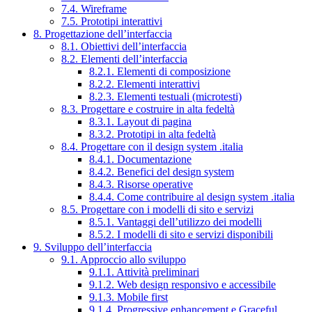
7.4. Wireframe
7.5. Prototipi interattivi
8. Progettazione dell’interfaccia
8.1. Obiettivi dell’interfaccia
8.2. Elementi dell’interfaccia
8.2.1. Elementi di composizione
8.2.2. Elementi interattivi
8.2.3. Elementi testuali (microtesti)
8.3. Progettare e costruire in alta fedeltà
8.3.1. Layout di pagina
8.3.2. Prototipi in alta fedeltà
8.4. Progettare con il design system .italia
8.4.1. Documentazione
8.4.2. Benefici del design system
8.4.3. Risorse operative
8.4.4. Come contribuire al design system .italia
8.5. Progettare con i modelli di sito e servizi
8.5.1. Vantaggi dell’utilizzo dei modelli
8.5.2. I modelli di sito e servizi disponibili
9. Sviluppo dell’interfaccia
9.1. Approccio allo sviluppo
9.1.1. Attività preliminari
9.1.2. Web design responsivo e accessibile
9.1.3. Mobile first
9.1.4. Progressive enhancement e Graceful