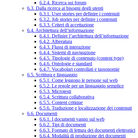
6.2.4. Ricerca sui forum
6.3. Dalla ricerca ai bisogni degli utenti
6.3.1. User stories per definire i contenuti
6.3.2. Job stories per definire i contenuti
6.3.3. Criteri di accettazione
6.4. Architettura dell’informazione
6.4.1. Definire l’architettura dell’informazione
6.4.2. Alberatura
6.4.3. Flussi di interazione
6.4.4. Sistemi di navigazione
6.4.5. Tipologie di contenuto (content type)
6.4.6. Ontologie e standard
6.4.7. Vocabolari controllati e tassonomie
6.5. Scrittura e linguaggio
6.5.1. Come leggono le persone sul web
6.5.2. Le regole per un linguaggio semplice
6.5.3. Microtesti
6.5.4. Scrittura collaborativa
6.5.5. Content critique
6.5.6. Traduzione e localizzazione dei contenuti
6.6. Documenti
6.6.1. I documenti vanno sul web
6.6.2. Tipi di documenti
6.6.3. Formato di lettura dei documenti elettronici
6.6.4. Modalità di produzione dei documenti