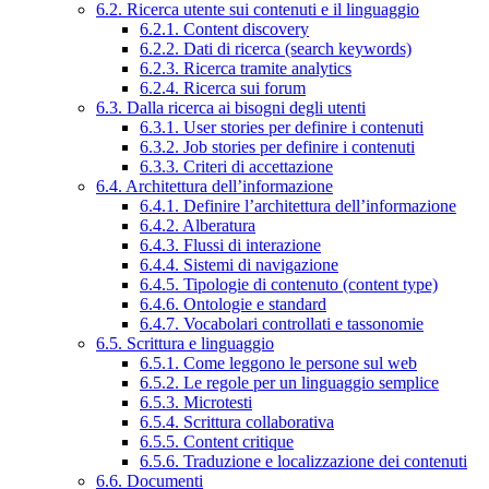
6.2. Ricerca utente sui contenuti e il linguaggio
6.2.1. Content discovery
6.2.2. Dati di ricerca (search keywords)
6.2.3. Ricerca tramite analytics
6.2.4. Ricerca sui forum
6.3. Dalla ricerca ai bisogni degli utenti
6.3.1. User stories per definire i contenuti
6.3.2. Job stories per definire i contenuti
6.3.3. Criteri di accettazione
6.4. Architettura dell’informazione
6.4.1. Definire l’architettura dell’informazione
6.4.2. Alberatura
6.4.3. Flussi di interazione
6.4.4. Sistemi di navigazione
6.4.5. Tipologie di contenuto (content type)
6.4.6. Ontologie e standard
6.4.7. Vocabolari controllati e tassonomie
6.5. Scrittura e linguaggio
6.5.1. Come leggono le persone sul web
6.5.2. Le regole per un linguaggio semplice
6.5.3. Microtesti
6.5.4. Scrittura collaborativa
6.5.5. Content critique
6.5.6. Traduzione e localizzazione dei contenuti
6.6. Documenti