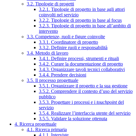
3.2. Tipologie di progetti
3.2.1. Tipologie di progetto in base agli attori
coinvolti nel servizio
3.2.2. Tipologie di progetto in base al focus
3.2.3. Tipologie di progetto in base all’ambito di
intervento
3.3. Competenze, ruoli e figure coinvolte
3.3.1. Coordinatore di progetto
3.3.2. Definire ruoli e responsabilità
3.4. Metodo di lavoro
3.4.1. Definire processi, strumenti e rituali
3.4.2. Curare la documentazione di progetto
3.4.3. Organizzare tavoli tecnici collaborativi
3.4.4. Prendere decisioni
3.5. Il processo progettuale
3.5.1. Organizzare il progetto e la sua gestione
3.5.2. Comprendere il contesto d’uso del servizio
pubblico
3.5.3. Progettare i processi e i
touchpoint
del
servizio
3.5.4. Realizzare l’interfaccia utente del servizio
3.5.5. Validare la soluzione ottenuta
4. Ricerca progettuale
4.1. Ricerca primaria
4.1.1. Interviste