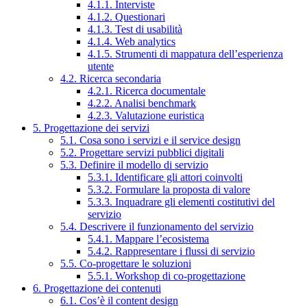
4.1.1. Interviste
4.1.2. Questionari
4.1.3. Test di usabilità
4.1.4. Web analytics
4.1.5. Strumenti di mappatura dell’esperienza
utente
4.2. Ricerca secondaria
4.2.1. Ricerca documentale
4.2.2. Analisi benchmark
4.2.3. Valutazione euristica
5. Progettazione dei servizi
5.1. Cosa sono i servizi e il service design
5.2. Progettare servizi pubblici digitali
5.3. Definire il modello di servizio
5.3.1. Identificare gli attori coinvolti
5.3.2. Formulare la proposta di valore
5.3.3. Inquadrare gli elementi costitutivi del
servizio
5.4. Descrivere il funzionamento del servizio
5.4.1. Mappare l’ecosistema
5.4.2. Rappresentare i flussi di servizio
5.5. Co-progettare le soluzioni
5.5.1. Workshop di co-progettazione
6. Progettazione dei contenuti
6.1. Cos’è il content design