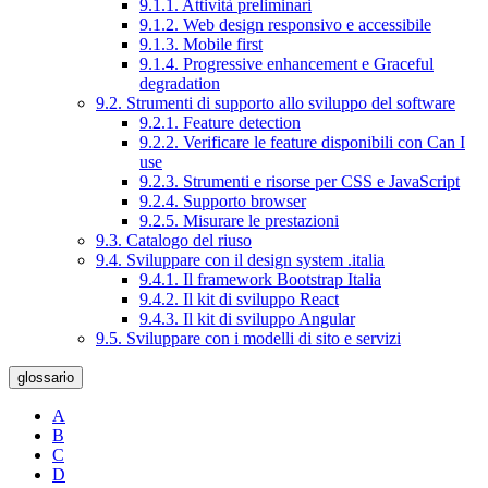
9.1.1. Attività preliminari
9.1.2. Web design responsivo e accessibile
9.1.3. Mobile first
9.1.4. Progressive enhancement e Graceful
degradation
9.2. Strumenti di supporto allo sviluppo del software
9.2.1. Feature detection
9.2.2. Verificare le feature disponibili con Can I
use
9.2.3. Strumenti e risorse per CSS e JavaScript
9.2.4. Supporto browser
9.2.5. Misurare le prestazioni
9.3. Catalogo del riuso
9.4. Sviluppare con il design system .italia
9.4.1. Il framework Bootstrap Italia
9.4.2. Il kit di sviluppo React
9.4.3. Il kit di sviluppo Angular
9.5. Sviluppare con i modelli di sito e servizi
glossario
A
B
C
D