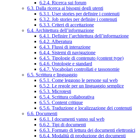
6.2.4. Ricerca sui forum
6.3. Dalla ricerca ai bisogni degli utenti
6.3.1. User stories per definire i contenuti
6.3.2. Job stories per definire i contenuti
6.3.3. Criteri di accettazione
6.4. Architettura dell’informazione
6.4.1. Definire l’architettura dell’informazione
6.4.2. Alberatura
6.4.3. Flussi di interazione
6.4.4. Sistemi di navigazione
6.4.5. Tipologie di contenuto (content type)
6.4.6. Ontologie e standard
6.4.7. Vocabolari controllati e tassonomie
6.5. Scrittura e linguaggio
6.5.1. Come leggono le persone sul web
6.5.2. Le regole per un linguaggio semplice
6.5.3. Microtesti
6.5.4. Scrittura collaborativa
6.5.5. Content critique
6.5.6. Traduzione e localizzazione dei contenuti
6.6. Documenti
6.6.1. I documenti vanno sul web
6.6.2. Tipi di documenti
6.6.3. Formato di lettura dei documenti elettronici
6.6.4. Modalità di produzione dei documenti