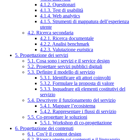
4.1.2. Questionari
4.1.3. Test di usabilità
4.1.4. Web analytics
4.1.5. Strumenti di mappatura dell’esperienza
utente
4.2. Ricerca secondaria
4.2.1. Ricerca documentale
4.2.2. Analisi benchmark
4.2.3. Valutazione euristica
5. Progettazione dei servizi
5.1. Cosa sono i servizi e il service design
5.2. Progettare servizi pubblici digitali
5.3. Definire il modello di servizio
5.3.1. Identificare gli attori coinvolti
5.3.2. Formulare la proposta di valore
5.3.3. Inquadrare gli elementi costitutivi del
servizio
5.4. Descrivere il funzionamento del servizio
5.4.1. Mappare l’ecosistema
5.4.2. Rappresentare i flussi di servizio
5.5. Co-progettare le soluzioni
5.5.1. Workshop di co-progettazione
6. Progettazione dei contenuti
6.1. Cos’è il content design
6.2. Ricerca utente sui contenuti e il linguaggio