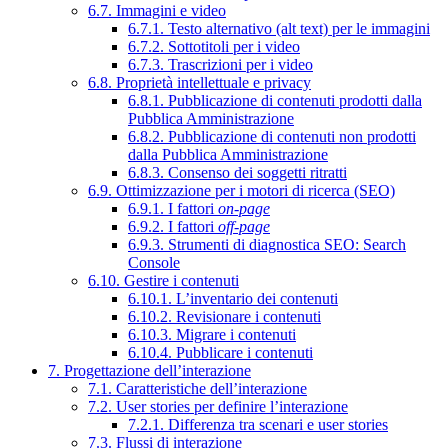
6.7. Immagini e video
6.7.1. Testo alternativo (alt text) per le immagini
6.7.2. Sottotitoli per i video
6.7.3. Trascrizioni per i video
6.8. Proprietà intellettuale e privacy
6.8.1. Pubblicazione di contenuti prodotti dalla
Pubblica Amministrazione
6.8.2. Pubblicazione di contenuti non prodotti
dalla Pubblica Amministrazione
6.8.3. Consenso dei soggetti ritratti
6.9. Ottimizzazione per i motori di ricerca (SEO)
6.9.1. I fattori
on-page
6.9.2. I fattori
off-page
6.9.3. Strumenti di diagnostica SEO: Search
Console
6.10. Gestire i contenuti
6.10.1. L’inventario dei contenuti
6.10.2. Revisionare i contenuti
6.10.3. Migrare i contenuti
6.10.4. Pubblicare i contenuti
7. Progettazione dell’interazione
7.1. Caratteristiche dell’interazione
7.2. User stories per definire l’interazione
7.2.1. Differenza tra scenari e user stories
7.3. Flussi di interazione