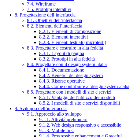
7.4. Wireframe
7.5. Prototipi interattivi
8. Progettazione dell’interfaccia
8.1. Obiettivi dell’interfaccia
8.2. Elementi dell’interfaccia
8.2.1. Elementi di composizione
8.2.2. Elementi interattivi
8.2.3. Elementi testuali (microtesti)
8.3. Progettare e costruire in alta fedeltà
8.3.1. Layout di pagina
8.3.2. Prototipi in alta fedeltà
8.4. Progettare con il design system .italia
8.4.1. Documentazione
8.4.2. Benefici del design system
8.4.3. Risorse operative
8.4.4. Come contribuire al design system .italia
8.5. Progettare con i modelli di sito e servizi
8.5.1. Vantaggi dell’utilizzo dei modelli
8.5.2. I modelli di sito e servizi disponibili
9. Sviluppo dell’interfaccia
9.1. Approccio allo sviluppo
9.1.1. Attività preliminari
9.1.2. Web design responsivo e accessibile
9.1.3. Mobile first
9.1.4. Progressive enhancement e Graceful