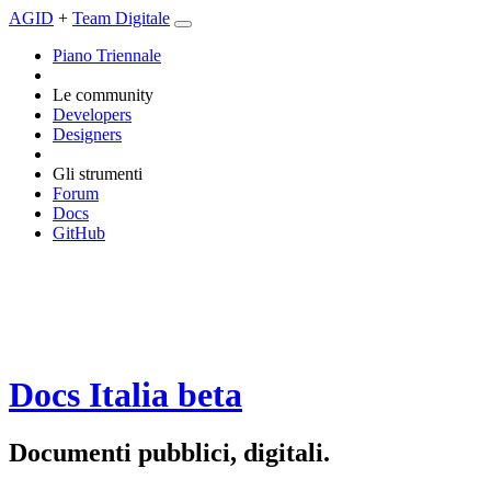
AGID
+
Team Digitale
Piano Triennale
Le community
Developers
Designers
Gli strumenti
Forum
Docs
GitHub
Docs Italia
beta
Documenti pubblici, digitali.