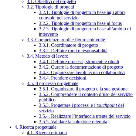
3.1. Obiettivi del progetto
3.2. Tipologie di progetti
3.2.1. Tipologie di progetto in base agli attori
coinvolti nel servizio
3.2.2. Tipologie di progetto in base al focus
3.2.3. Tipologie di progetto in base all’ambito di
intervento
3.3. Competenze, ruoli e figure coinvolte
3.3.1. Coordinatore di progetto
3.3.2. Definire ruoli e responsabilità
3.4. Metodo di lavoro
3.4.1. Definire processi, strumenti e rituali
3.4.2. Curare la documentazione di progetto
3.4.3. Organizzare tavoli tecnici collaborativi
3.4.4. Prendere decisioni
3.5. Il processo progettuale
3.5.1. Organizzare il progetto e la sua gestione
3.5.2. Comprendere il contesto d’uso del servizio
pubblico
3.5.3. Progettare i processi e i
touchpoint
del
servizio
3.5.4. Realizzare l’interfaccia utente del servizio
3.5.5. Validare la soluzione ottenuta
4. Ricerca progettuale
4.1. Ricerca primaria