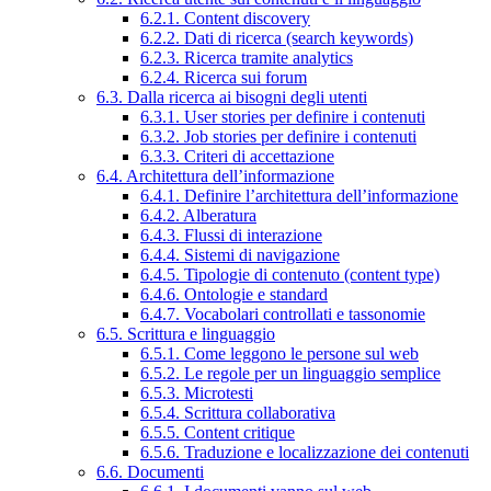
6.2.1. Content discovery
6.2.2. Dati di ricerca (search keywords)
6.2.3. Ricerca tramite analytics
6.2.4. Ricerca sui forum
6.3. Dalla ricerca ai bisogni degli utenti
6.3.1. User stories per definire i contenuti
6.3.2. Job stories per definire i contenuti
6.3.3. Criteri di accettazione
6.4. Architettura dell’informazione
6.4.1. Definire l’architettura dell’informazione
6.4.2. Alberatura
6.4.3. Flussi di interazione
6.4.4. Sistemi di navigazione
6.4.5. Tipologie di contenuto (content type)
6.4.6. Ontologie e standard
6.4.7. Vocabolari controllati e tassonomie
6.5. Scrittura e linguaggio
6.5.1. Come leggono le persone sul web
6.5.2. Le regole per un linguaggio semplice
6.5.3. Microtesti
6.5.4. Scrittura collaborativa
6.5.5. Content critique
6.5.6. Traduzione e localizzazione dei contenuti
6.6. Documenti