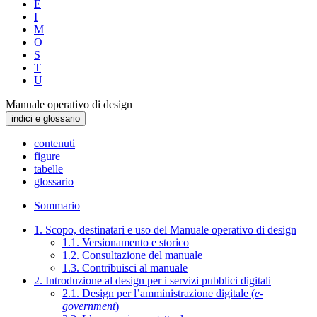
E
I
M
O
S
T
U
Manuale operativo di design
indici e glossario
contenuti
figure
tabelle
glossario
Sommario
1. Scopo, destinatari e uso del Manuale operativo di design
1.1. Versionamento e storico
1.2. Consultazione del manuale
1.3. Contribuisci al manuale
2. Introduzione al design per i servizi pubblici digitali
2.1. Design per l’amministrazione digitale (
e-
government
)