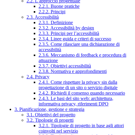
2.2. L’approccio progettuale
2.2.1. Buone pratiche
2.2.2. Principi
2.3. Accessibilità
2.3.1. Definizione
2.3.2. Accessibilità by design
2.3.3. Principi per l’accessibilità
2.3.4. Linee guida e criteri di successo
2.3.5. Come rilasciare una dichiarazione di
accessibilità
2.3.6. Meccanismo di feedback e procedura di
attuazione
2.3.7. Obiettivi accessibilità
2.3.8. Normativa e approfondimenti
2.4. Privacy
2.4.1. Come rispettare la privacy sin dalla
progettazione di un sito o servizio digitale
2.4.2. Richiedi il consenso quando necessario
2.4.3. Le basi del sito web: architettura,
informativa privacy, riferimenti DPO
3. Pianificazione, gestione e strategia
3.1. Obiettivi del progetto
3.2. Tipologie di progetti
3.2.1. Tipologie di progetto in base agli attori
coinvolti nel servizio