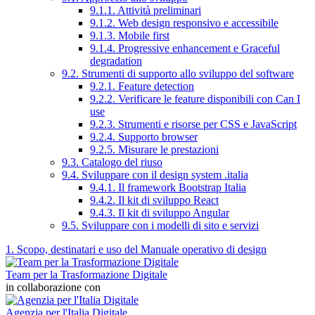
9.1.1. Attività preliminari
9.1.2. Web design responsivo e accessibile
9.1.3. Mobile first
9.1.4. Progressive enhancement e Graceful
degradation
9.2. Strumenti di supporto allo sviluppo del software
9.2.1. Feature detection
9.2.2. Verificare le feature disponibili con Can I
use
9.2.3. Strumenti e risorse per CSS e JavaScript
9.2.4. Supporto browser
9.2.5. Misurare le prestazioni
9.3. Catalogo del riuso
9.4. Sviluppare con il design system .italia
9.4.1. Il framework Bootstrap Italia
9.4.2. Il kit di sviluppo React
9.4.3. Il kit di sviluppo Angular
9.5. Sviluppare con i modelli di sito e servizi
1. Scopo, destinatari e uso del Manuale operativo di design
Team per la Trasformazione Digitale
in collaborazione con
Agenzia per l'Italia Digitale