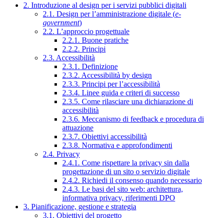
2. Introduzione al design per i servizi pubblici digitali
2.1. Design per l’amministrazione digitale (
e-
government
)
2.2. L’approccio progettuale
2.2.1. Buone pratiche
2.2.2. Principi
2.3. Accessibilità
2.3.1. Definizione
2.3.2. Accessibilità by design
2.3.3. Principi per l’accessibilità
2.3.4. Linee guida e criteri di successo
2.3.5. Come rilasciare una dichiarazione di
accessibilità
2.3.6. Meccanismo di feedback e procedura di
attuazione
2.3.7. Obiettivi accessibilità
2.3.8. Normativa e approfondimenti
2.4. Privacy
2.4.1. Come rispettare la privacy sin dalla
progettazione di un sito o servizio digitale
2.4.2. Richiedi il consenso quando necessario
2.4.3. Le basi del sito web: architettura,
informativa privacy, riferimenti DPO
3. Pianificazione, gestione e strategia
3.1. Obiettivi del progetto