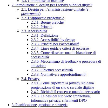
1.3. Contribuisci al manuale
2. Introduzione al design per i servizi pubblici digitali
2.1. Design per l’amministrazione digitale (
e-
government
)
2.2. L’approccio progettuale
2.2.1. Buone pratiche
2.2.2. Principi
2.3. Accessibilità
2.3.1. Definizione
2.3.2. Accessibilità by design
2.3.3. Principi per l’accessibilità
2.3.4. Linee guida e criteri di successo
2.3.5. Come rilasciare una dichiarazione di
accessibilità
2.3.6. Meccanismo di feedback e procedura di
attuazione
2.3.7. Obiettivi accessibilità
2.3.8. Normativa e approfondimenti
2.4. Privacy
2.4.1. Come rispettare la privacy sin dalla
progettazione di un sito o servizio digitale
2.4.2. Richiedi il consenso quando necessario
2.4.3. Le basi del sito web: architettura,
informativa privacy, riferimenti DPO
3. Pianificazione, gestione e strategia