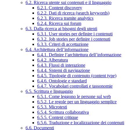
6.2. Ricerca utente sui contenuti e il linguaggio
6.2.1. Content discovery
6.2.2. Dati di ricerca (search keywords)
6.2.3. Ricerca tramite analytics
6.2.4. Ricerca sui forum
6.3. Dalla ricerca ai bisogni degli utenti
6.3.1. User stories per definire i contenuti
6.3.2. Job stories per definire i contenuti
6.3.3. Criteri di accettazione
6.4. Architettura dell’informazione
6.4.1. Definire l’architettura dell’informazione
6.4.2. Alberatura
6.4.3. Flussi di interazione
6.4.4. Sistemi di navigazione
6.4.5. Tipologie di contenuto (content type)
6.4.6. Ontologie e standard
6.4.7. Vocabolari controllati e tassonomie
6.5. Scrittura e linguaggio
6.5.1. Come leggono le persone sul web
6.5.2. Le regole per un linguaggio semplice
6.5.3. Microtesti
6.5.4. Scrittura collaborativa
6.5.5. Content critique
6.5.6. Traduzione e localizzazione dei contenuti
6.6. Documenti