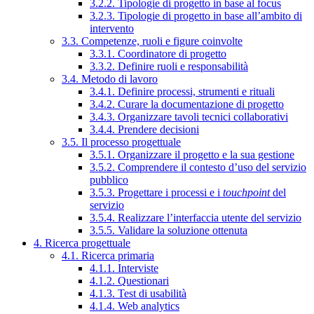
3.2.2. Tipologie di progetto in base al focus
3.2.3. Tipologie di progetto in base all’ambito di
intervento
3.3. Competenze, ruoli e figure coinvolte
3.3.1. Coordinatore di progetto
3.3.2. Definire ruoli e responsabilità
3.4. Metodo di lavoro
3.4.1. Definire processi, strumenti e rituali
3.4.2. Curare la documentazione di progetto
3.4.3. Organizzare tavoli tecnici collaborativi
3.4.4. Prendere decisioni
3.5. Il processo progettuale
3.5.1. Organizzare il progetto e la sua gestione
3.5.2. Comprendere il contesto d’uso del servizio
pubblico
3.5.3. Progettare i processi e i
touchpoint
del
servizio
3.5.4. Realizzare l’interfaccia utente del servizio
3.5.5. Validare la soluzione ottenuta
4. Ricerca progettuale
4.1. Ricerca primaria
4.1.1. Interviste
4.1.2. Questionari
4.1.3. Test di usabilità
4.1.4. Web analytics