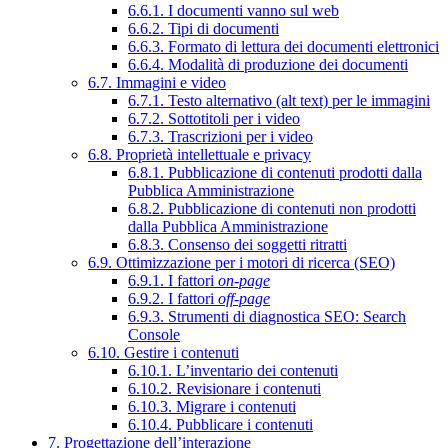
6.6.1. I documenti vanno sul web
6.6.2. Tipi di documenti
6.6.3. Formato di lettura dei documenti elettronici
6.6.4. Modalità di produzione dei documenti
6.7. Immagini e video
6.7.1. Testo alternativo (alt text) per le immagini
6.7.2. Sottotitoli per i video
6.7.3. Trascrizioni per i video
6.8. Proprietà intellettuale e privacy
6.8.1. Pubblicazione di contenuti prodotti dalla
Pubblica Amministrazione
6.8.2. Pubblicazione di contenuti non prodotti
dalla Pubblica Amministrazione
6.8.3. Consenso dei soggetti ritratti
6.9. Ottimizzazione per i motori di ricerca (SEO)
6.9.1. I fattori
on-page
6.9.2. I fattori
off-page
6.9.3. Strumenti di diagnostica SEO: Search
Console
6.10. Gestire i contenuti
6.10.1. L’inventario dei contenuti
6.10.2. Revisionare i contenuti
6.10.3. Migrare i contenuti
6.10.4. Pubblicare i contenuti
7. Progettazione dell’interazione