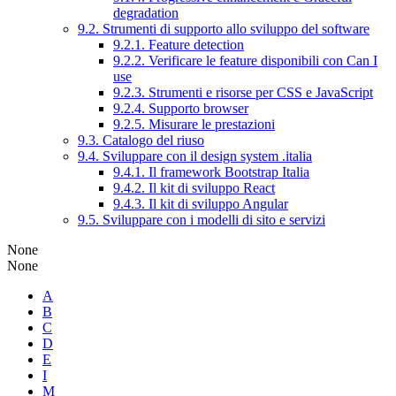
degradation
9.2. Strumenti di supporto allo sviluppo del software
9.2.1. Feature detection
9.2.2. Verificare le feature disponibili con Can I
use
9.2.3. Strumenti e risorse per CSS e JavaScript
9.2.4. Supporto browser
9.2.5. Misurare le prestazioni
9.3. Catalogo del riuso
9.4. Sviluppare con il design system .italia
9.4.1. Il framework Bootstrap Italia
9.4.2. Il kit di sviluppo React
9.4.3. Il kit di sviluppo Angular
9.5. Sviluppare con i modelli di sito e servizi
None
None
A
B
C
D
E
I
M