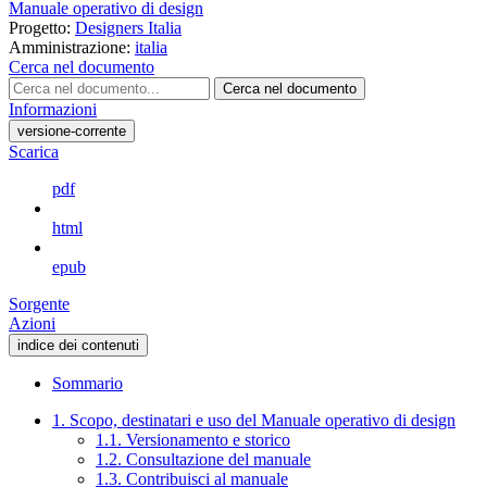
Manuale operativo di design
Progetto:
Designers Italia
Amministrazione:
italia
Cerca nel documento
Cerca nel documento
Informazioni
versione-corrente
Scarica
pdf
html
epub
Sorgente
Azioni
indice dei contenuti
Sommario
1. Scopo, destinatari e uso del Manuale operativo di design
1.1. Versionamento e storico
1.2. Consultazione del manuale
1.3. Contribuisci al manuale