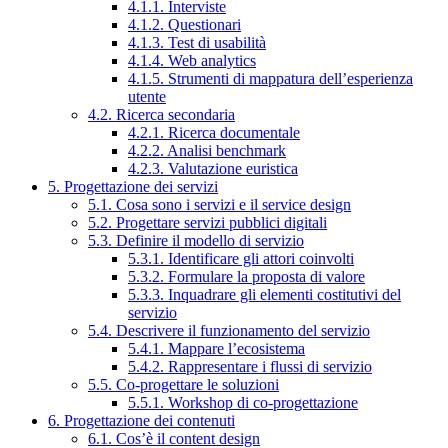
4.1.1. Interviste
4.1.2. Questionari
4.1.3. Test di usabilità
4.1.4. Web analytics
4.1.5. Strumenti di mappatura dell’esperienza
utente
4.2. Ricerca secondaria
4.2.1. Ricerca documentale
4.2.2. Analisi benchmark
4.2.3. Valutazione euristica
5. Progettazione dei servizi
5.1. Cosa sono i servizi e il service design
5.2. Progettare servizi pubblici digitali
5.3. Definire il modello di servizio
5.3.1. Identificare gli attori coinvolti
5.3.2. Formulare la proposta di valore
5.3.3. Inquadrare gli elementi costitutivi del
servizio
5.4. Descrivere il funzionamento del servizio
5.4.1. Mappare l’ecosistema
5.4.2. Rappresentare i flussi di servizio
5.5. Co-progettare le soluzioni
5.5.1. Workshop di co-progettazione
6. Progettazione dei contenuti
6.1. Cos’è il content design