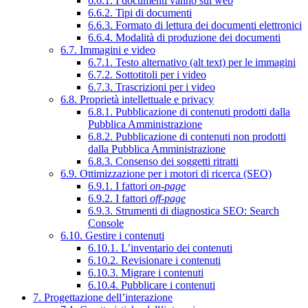
6.6.1. I documenti vanno sul web
6.6.2. Tipi di documenti
6.6.3. Formato di lettura dei documenti elettronici
6.6.4. Modalità di produzione dei documenti
6.7. Immagini e video
6.7.1. Testo alternativo (alt text) per le immagini
6.7.2. Sottotitoli per i video
6.7.3. Trascrizioni per i video
6.8. Proprietà intellettuale e privacy
6.8.1. Pubblicazione di contenuti prodotti dalla
Pubblica Amministrazione
6.8.2. Pubblicazione di contenuti non prodotti
dalla Pubblica Amministrazione
6.8.3. Consenso dei soggetti ritratti
6.9. Ottimizzazione per i motori di ricerca (SEO)
6.9.1. I fattori
on-page
6.9.2. I fattori
off-page
6.9.3. Strumenti di diagnostica SEO: Search
Console
6.10. Gestire i contenuti
6.10.1. L’inventario dei contenuti
6.10.2. Revisionare i contenuti
6.10.3. Migrare i contenuti
6.10.4. Pubblicare i contenuti
7. Progettazione dell’interazione