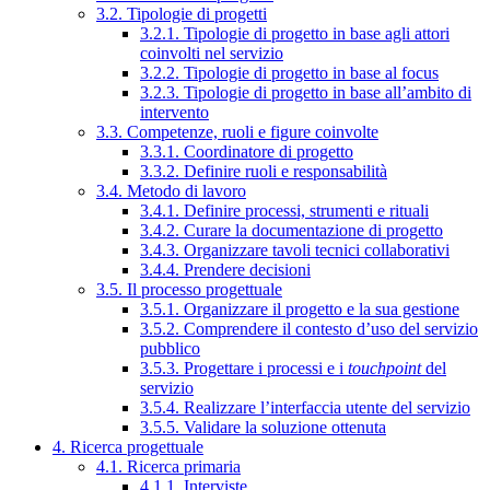
3.2. Tipologie di progetti
3.2.1. Tipologie di progetto in base agli attori
coinvolti nel servizio
3.2.2. Tipologie di progetto in base al focus
3.2.3. Tipologie di progetto in base all’ambito di
intervento
3.3. Competenze, ruoli e figure coinvolte
3.3.1. Coordinatore di progetto
3.3.2. Definire ruoli e responsabilità
3.4. Metodo di lavoro
3.4.1. Definire processi, strumenti e rituali
3.4.2. Curare la documentazione di progetto
3.4.3. Organizzare tavoli tecnici collaborativi
3.4.4. Prendere decisioni
3.5. Il processo progettuale
3.5.1. Organizzare il progetto e la sua gestione
3.5.2. Comprendere il contesto d’uso del servizio
pubblico
3.5.3. Progettare i processi e i
touchpoint
del
servizio
3.5.4. Realizzare l’interfaccia utente del servizio
3.5.5. Validare la soluzione ottenuta
4. Ricerca progettuale
4.1. Ricerca primaria
4.1.1. Interviste