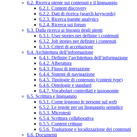
6.2. Ricerca utente sui contenuti e il linguaggio
6.2.1. Content discovery
6.2.2. Dati di ricerca (search keywords)
6.2.3. Ricerca tramite analytics
6.2.4. Ricerca sui forum
6.3. Dalla ricerca ai bisogni degli utenti
6.3.1. User stories per definire i contenuti
6.3.2. Job stories per definire i contenuti
6.3.3. Criteri di accettazione
6.4. Architettura dell’informazione
6.4.1. Definire l’architettura dell’informazione
6.4.2. Alberatura
6.4.3. Flussi di interazione
6.4.4. Sistemi di navigazione
6.4.5. Tipologie di contenuto (content type)
6.4.6. Ontologie e standard
6.4.7. Vocabolari controllati e tassonomie
6.5. Scrittura e linguaggio
6.5.1. Come leggono le persone sul web
6.5.2. Le regole per un linguaggio semplice
6.5.3. Microtesti
6.5.4. Scrittura collaborativa
6.5.5. Content critique
6.5.6. Traduzione e localizzazione dei contenuti
6.6. Documenti