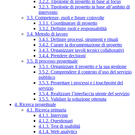
3.2.2. Tipologie di progetto in base al focus
3.2.3. Tipologie di progetto in base all’ambito di
intervento
3.3. Competenze, ruoli e figure coinvolte
3.3.1. Coordinatore di progetto
3.3.2. Definire ruoli e responsabilità
3.4. Metodo di lavoro
3.4.1. Definire processi, strumenti e rituali
3.4.2. Curare la documentazione di progetto
3.4.3. Organizzare tavoli tecnici collaborativi
3.4.4. Prendere decisioni
3.5. Il processo progettuale
3.5.1. Organizzare il progetto e la sua gestione
3.5.2. Comprendere il contesto d’uso del servizio
pubblico
3.5.3. Progettare i processi e i
touchpoint
del
servizio
3.5.4. Realizzare l’interfaccia utente del servizio
3.5.5. Validare la soluzione ottenuta
4. Ricerca progettuale
4.1. Ricerca primaria
4.1.1. Interviste
4.1.2. Questionari
4.1.3. Test di usabilità
4.1.4. Web analytics