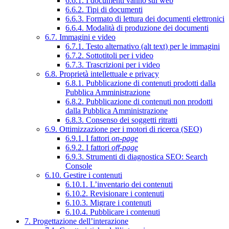
6.6.1. I documenti vanno sul web
6.6.2. Tipi di documenti
6.6.3. Formato di lettura dei documenti elettronici
6.6.4. Modalità di produzione dei documenti
6.7. Immagini e video
6.7.1. Testo alternativo (alt text) per le immagini
6.7.2. Sottotitoli per i video
6.7.3. Trascrizioni per i video
6.8. Proprietà intellettuale e privacy
6.8.1. Pubblicazione di contenuti prodotti dalla
Pubblica Amministrazione
6.8.2. Pubblicazione di contenuti non prodotti
dalla Pubblica Amministrazione
6.8.3. Consenso dei soggetti ritratti
6.9. Ottimizzazione per i motori di ricerca (SEO)
6.9.1. I fattori
on-page
6.9.2. I fattori
off-page
6.9.3. Strumenti di diagnostica SEO: Search
Console
6.10. Gestire i contenuti
6.10.1. L’inventario dei contenuti
6.10.2. Revisionare i contenuti
6.10.3. Migrare i contenuti
6.10.4. Pubblicare i contenuti
7. Progettazione dell’interazione