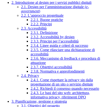
2. Introduzione al design per i servizi pubblici digitali
2.1. Design per l’amministrazione digitale (
e-
government
)
2.2. L’approccio progettuale
2.2.1. Buone pratiche
2.2.2. Principi
2.3. Accessibilità
2.3.1. Definizione
2.3.2. Accessibilità by design
2.3.3. Principi per l’accessibilità
2.3.4. Linee guida e criteri di successo
2.3.5. Come rilasciare una dichiarazione di
accessibilità
2.3.6. Meccanismo di feedback e procedura di
attuazione
2.3.7. Obiettivi accessibilità
2.3.8. Normativa e approfondimenti
2.4. Privacy
2.4.1. Come rispettare la privacy sin dalla
progettazione di un sito o servizio digitale
2.4.2. Richiedi il consenso quando necessario
2.4.3. Le basi del sito web: architettura,
informativa privacy, riferimenti DPO
3. Pianificazione, gestione e strategia
3.1. Obiettivi del progetto