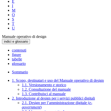
E
I
M
O
S
T
U
Manuale operativo di design
indici e glossario
contenuti
figure
tabelle
glossario
Sommario
1. Scopo, destinatari e uso del Manuale operativo di design
1.1. Versionamento e storico
1.2. Consultazione del manuale
1.3. Contribuisci al manuale
2. Introduzione al design per i servizi pubblici digitali
2.1. Design per l’amministrazione digitale (
e-
government
)