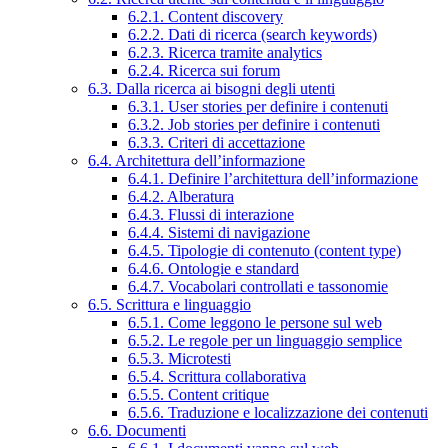
6.2.1. Content discovery
6.2.2. Dati di ricerca (search keywords)
6.2.3. Ricerca tramite analytics
6.2.4. Ricerca sui forum
6.3. Dalla ricerca ai bisogni degli utenti
6.3.1. User stories per definire i contenuti
6.3.2. Job stories per definire i contenuti
6.3.3. Criteri di accettazione
6.4. Architettura dell’informazione
6.4.1. Definire l’architettura dell’informazione
6.4.2. Alberatura
6.4.3. Flussi di interazione
6.4.4. Sistemi di navigazione
6.4.5. Tipologie di contenuto (content type)
6.4.6. Ontologie e standard
6.4.7. Vocabolari controllati e tassonomie
6.5. Scrittura e linguaggio
6.5.1. Come leggono le persone sul web
6.5.2. Le regole per un linguaggio semplice
6.5.3. Microtesti
6.5.4. Scrittura collaborativa
6.5.5. Content critique
6.5.6. Traduzione e localizzazione dei contenuti
6.6. Documenti