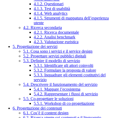
4.1.2. Questionari
4.1.3. Test di usabilità
4.1.4. Web analytics
4.1.5. Strumenti di mappatura dell’esperienza
utente
4.2. Ricerca secondaria
4.2.1. Ricerca documentale
4.2.2. Analisi benchmark
4.2.3. Valutazione euristica
5. Progettazione dei servizi
5.1. Cosa sono i servizi e il service design
5.2. Progettare servizi pubblici digitali
5.3. Definire il modello di servizio
5.3.1. Identificare gli attori coinvolti
5.3.2. Formulare la proposta di valore
5.3.3. Inquadrare gli elementi costitutivi del
servizio
5.4. Descrivere il funzionamento del servizio
5.4.1. Mappare l’ecosistema
5.4.2. Rappresentare i flussi di servizio
5.5. Co-progettare le soluzioni
5.5.1. Workshop di co-progettazione
6. Progettazione dei contenuti
6.1. Cos’è il content design
6.2. Ricerca utente sui contenuti e il linguaggio