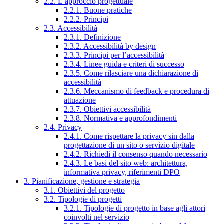
2.2. L’approccio progettuale
2.2.1. Buone pratiche
2.2.2. Principi
2.3. Accessibilità
2.3.1. Definizione
2.3.2. Accessibilità by design
2.3.3. Principi per l’accessibilità
2.3.4. Linee guida e criteri di successo
2.3.5. Come rilasciare una dichiarazione di
accessibilità
2.3.6. Meccanismo di feedback e procedura di
attuazione
2.3.7. Obiettivi accessibilità
2.3.8. Normativa e approfondimenti
2.4. Privacy
2.4.1. Come rispettare la privacy sin dalla
progettazione di un sito o servizio digitale
2.4.2. Richiedi il consenso quando necessario
2.4.3. Le basi del sito web: architettura,
informativa privacy, riferimenti DPO
3. Pianificazione, gestione e strategia
3.1. Obiettivi del progetto
3.2. Tipologie di progetti
3.2.1. Tipologie di progetto in base agli attori
coinvolti nel servizio