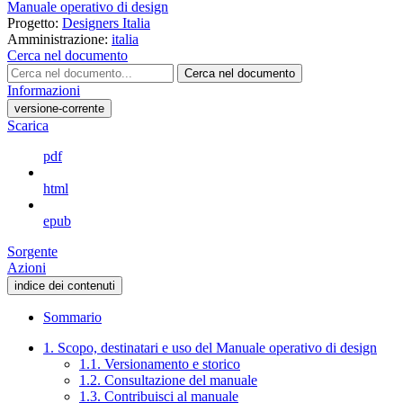
Manuale operativo di design
Progetto:
Designers Italia
Amministrazione:
italia
Cerca nel documento
Cerca nel documento
Informazioni
versione-corrente
Scarica
pdf
html
epub
Sorgente
Azioni
indice dei contenuti
Sommario
1. Scopo, destinatari e uso del Manuale operativo di design
1.1. Versionamento e storico
1.2. Consultazione del manuale
1.3. Contribuisci al manuale