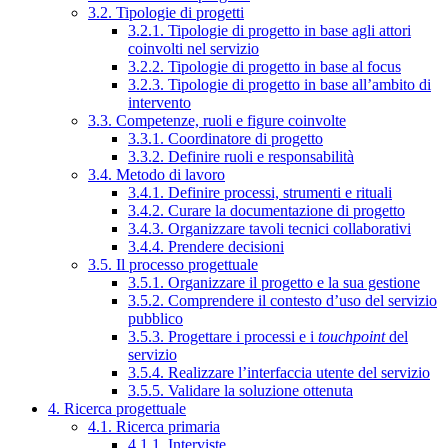
3.2. Tipologie di progetti
3.2.1. Tipologie di progetto in base agli attori
coinvolti nel servizio
3.2.2. Tipologie di progetto in base al focus
3.2.3. Tipologie di progetto in base all’ambito di
intervento
3.3. Competenze, ruoli e figure coinvolte
3.3.1. Coordinatore di progetto
3.3.2. Definire ruoli e responsabilità
3.4. Metodo di lavoro
3.4.1. Definire processi, strumenti e rituali
3.4.2. Curare la documentazione di progetto
3.4.3. Organizzare tavoli tecnici collaborativi
3.4.4. Prendere decisioni
3.5. Il processo progettuale
3.5.1. Organizzare il progetto e la sua gestione
3.5.2. Comprendere il contesto d’uso del servizio
pubblico
3.5.3. Progettare i processi e i
touchpoint
del
servizio
3.5.4. Realizzare l’interfaccia utente del servizio
3.5.5. Validare la soluzione ottenuta
4. Ricerca progettuale
4.1. Ricerca primaria
4.1.1. Interviste