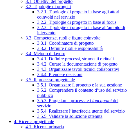
3.1. Obiettivi del progetto
3.2. Tipologie di progetti
3.2.1. Tipologie di progetto in base agli attori
coinvolti nel servizio
3.2.2. Tipologie di progetto in base al focus
3.2.3. Tipologie di progetto in base all’ambito di
intervento
3.3. Competenze, ruoli e figure coinvolte
3.3.1. Coordinatore di progetto
3.3.2. Definire ruoli e responsabilità
3.4. Metodo di lavoro
3.4.1. Definire processi, strumenti e rituali
3.4.2. Curare la documentazione di progetto
3.4.3. Organizzare tavoli tecnici collaborativi
3.4.4. Prendere decisioni
3.5. Il processo progettuale
3.5.1. Organizzare il progetto e la sua gestione
3.5.2. Comprendere il contesto d’uso del servizio
pubblico
3.5.3. Progettare i processi e i
touchpoint
del
servizio
3.5.4. Realizzare l’interfaccia utente del servizio
3.5.5. Validare la soluzione ottenuta
4. Ricerca progettuale
4.1. Ricerca primaria