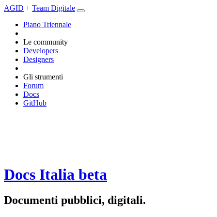
AGID
+
Team Digitale
Piano Triennale
Le community
Developers
Designers
Gli strumenti
Forum
Docs
GitHub
Docs Italia
beta
Documenti pubblici, digitali.