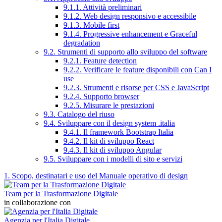
9.1.1. Attività preliminari
9.1.2. Web design responsivo e accessibile
9.1.3. Mobile first
9.1.4. Progressive enhancement e Graceful
degradation
9.2. Strumenti di supporto allo sviluppo del software
9.2.1. Feature detection
9.2.2. Verificare le feature disponibili con Can I
use
9.2.3. Strumenti e risorse per CSS e JavaScript
9.2.4. Supporto browser
9.2.5. Misurare le prestazioni
9.3. Catalogo del riuso
9.4. Sviluppare con il design system .italia
9.4.1. Il framework Bootstrap Italia
9.4.2. Il kit di sviluppo React
9.4.3. Il kit di sviluppo Angular
9.5. Sviluppare con i modelli di sito e servizi
1. Scopo, destinatari e uso del Manuale operativo di design
Team per la Trasformazione Digitale
in collaborazione con
Agenzia per l'Italia Digitale