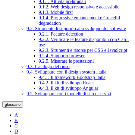
9.1.1. Attività preliminari
9.1.2. Web design responsivo e accessibile
9.1.3. Mobile first
9.1.4. Progressive enhancement e Graceful
degradation
9.2. Strumenti di supporto allo sviluppo del software
9.2.1. Feature detection
9.2.2. Verificare le feature disponibili con Can I
use
9.2.3. Strumenti e risorse per CSS e JavaScript
9.2.4. Supporto browser
9.2.5. Misurare le prestazioni
9.3. Catalogo del riuso
9.4. Sviluppare con il design system .italia
9.4.1. Il framework Bootstrap Italia
9.4.2. Il kit di sviluppo React
9.4.3. Il kit di sviluppo Angular
9.5. Sviluppare con i modelli di sito e servizi
glossario
A
B
C
D