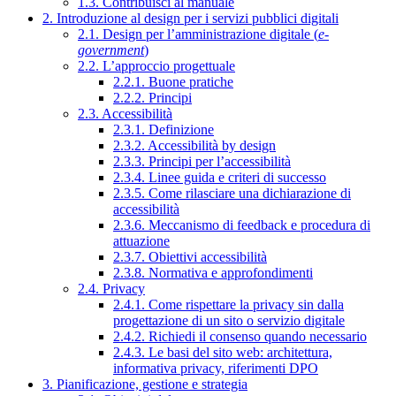
1.3. Contribuisci al manuale
2. Introduzione al design per i servizi pubblici digitali
2.1. Design per l’amministrazione digitale (
e-
government
)
2.2. L’approccio progettuale
2.2.1. Buone pratiche
2.2.2. Principi
2.3. Accessibilità
2.3.1. Definizione
2.3.2. Accessibilità by design
2.3.3. Principi per l’accessibilità
2.3.4. Linee guida e criteri di successo
2.3.5. Come rilasciare una dichiarazione di
accessibilità
2.3.6. Meccanismo di feedback e procedura di
attuazione
2.3.7. Obiettivi accessibilità
2.3.8. Normativa e approfondimenti
2.4. Privacy
2.4.1. Come rispettare la privacy sin dalla
progettazione di un sito o servizio digitale
2.4.2. Richiedi il consenso quando necessario
2.4.3. Le basi del sito web: architettura,
informativa privacy, riferimenti DPO
3. Pianificazione, gestione e strategia