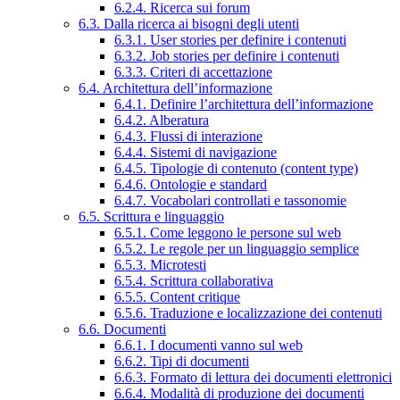
6.2.4. Ricerca sui forum
6.3. Dalla ricerca ai bisogni degli utenti
6.3.1. User stories per definire i contenuti
6.3.2. Job stories per definire i contenuti
6.3.3. Criteri di accettazione
6.4. Architettura dell’informazione
6.4.1. Definire l’architettura dell’informazione
6.4.2. Alberatura
6.4.3. Flussi di interazione
6.4.4. Sistemi di navigazione
6.4.5. Tipologie di contenuto (content type)
6.4.6. Ontologie e standard
6.4.7. Vocabolari controllati e tassonomie
6.5. Scrittura e linguaggio
6.5.1. Come leggono le persone sul web
6.5.2. Le regole per un linguaggio semplice
6.5.3. Microtesti
6.5.4. Scrittura collaborativa
6.5.5. Content critique
6.5.6. Traduzione e localizzazione dei contenuti
6.6. Documenti
6.6.1. I documenti vanno sul web
6.6.2. Tipi di documenti
6.6.3. Formato di lettura dei documenti elettronici
6.6.4. Modalità di produzione dei documenti