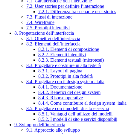
7.1. Caratteristiche dell’interazione
7.2. User stories per definire l’interazione
7.2.1. Differenza tra scenari e user stories
7.3. Flussi di interazione
7.4. Wireframe
7.5. Prototipi interattivi
8. Progettazione dell’interfaccia
8.1. Obiettivi dell’interfaccia
8.2. Elementi dell’interfaccia
8.2.1. Elementi di composizione
8.2.2. Elementi interattivi
8.2.3. Elementi testuali (microtesti)
8.3. Progettare e costruire in alta fedeltà
8.3.1. Layout di pagina
8.3.2. Prototipi in alta fedeltà
8.4. Progettare con il design system .italia
8.4.1. Documentazione
8.4.2. Benefici del design system
8.4.3. Risorse operative
8.4.4. Come contribuire al design system .italia
8.5. Progettare con i modelli di sito e servizi
8.5.1. Vantaggi dell’utilizzo dei modelli
8.5.2. I modelli di sito e servizi disponibili
9. Sviluppo dell’interfaccia
9.1. Approccio allo sviluppo