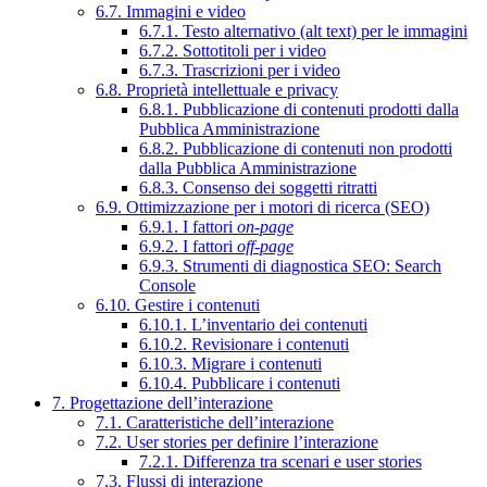
6.7. Immagini e video
6.7.1. Testo alternativo (alt text) per le immagini
6.7.2. Sottotitoli per i video
6.7.3. Trascrizioni per i video
6.8. Proprietà intellettuale e privacy
6.8.1. Pubblicazione di contenuti prodotti dalla
Pubblica Amministrazione
6.8.2. Pubblicazione di contenuti non prodotti
dalla Pubblica Amministrazione
6.8.3. Consenso dei soggetti ritratti
6.9. Ottimizzazione per i motori di ricerca (SEO)
6.9.1. I fattori
on-page
6.9.2. I fattori
off-page
6.9.3. Strumenti di diagnostica SEO: Search
Console
6.10. Gestire i contenuti
6.10.1. L’inventario dei contenuti
6.10.2. Revisionare i contenuti
6.10.3. Migrare i contenuti
6.10.4. Pubblicare i contenuti
7. Progettazione dell’interazione
7.1. Caratteristiche dell’interazione
7.2. User stories per definire l’interazione
7.2.1. Differenza tra scenari e user stories
7.3. Flussi di interazione