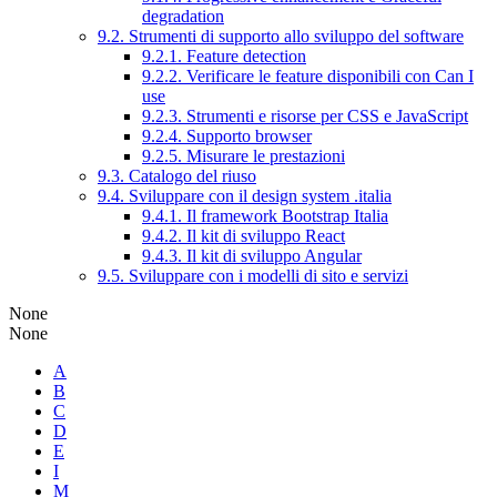
degradation
9.2. Strumenti di supporto allo sviluppo del software
9.2.1. Feature detection
9.2.2. Verificare le feature disponibili con Can I
use
9.2.3. Strumenti e risorse per CSS e JavaScript
9.2.4. Supporto browser
9.2.5. Misurare le prestazioni
9.3. Catalogo del riuso
9.4. Sviluppare con il design system .italia
9.4.1. Il framework Bootstrap Italia
9.4.2. Il kit di sviluppo React
9.4.3. Il kit di sviluppo Angular
9.5. Sviluppare con i modelli di sito e servizi
None
None
A
B
C
D
E
I
M