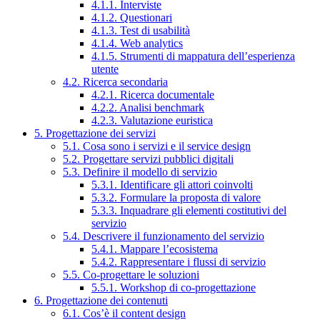
4.1.1. Interviste
4.1.2. Questionari
4.1.3. Test di usabilità
4.1.4. Web analytics
4.1.5. Strumenti di mappatura dell’esperienza
utente
4.2. Ricerca secondaria
4.2.1. Ricerca documentale
4.2.2. Analisi benchmark
4.2.3. Valutazione euristica
5. Progettazione dei servizi
5.1. Cosa sono i servizi e il service design
5.2. Progettare servizi pubblici digitali
5.3. Definire il modello di servizio
5.3.1. Identificare gli attori coinvolti
5.3.2. Formulare la proposta di valore
5.3.3. Inquadrare gli elementi costitutivi del
servizio
5.4. Descrivere il funzionamento del servizio
5.4.1. Mappare l’ecosistema
5.4.2. Rappresentare i flussi di servizio
5.5. Co-progettare le soluzioni
5.5.1. Workshop di co-progettazione
6. Progettazione dei contenuti
6.1. Cos’è il content design