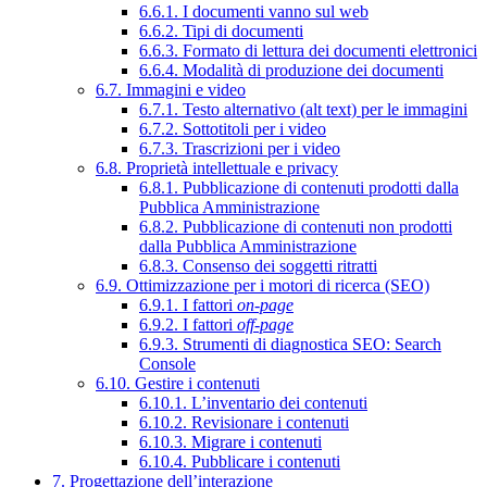
6.6.1. I documenti vanno sul web
6.6.2. Tipi di documenti
6.6.3. Formato di lettura dei documenti elettronici
6.6.4. Modalità di produzione dei documenti
6.7. Immagini e video
6.7.1. Testo alternativo (alt text) per le immagini
6.7.2. Sottotitoli per i video
6.7.3. Trascrizioni per i video
6.8. Proprietà intellettuale e privacy
6.8.1. Pubblicazione di contenuti prodotti dalla
Pubblica Amministrazione
6.8.2. Pubblicazione di contenuti non prodotti
dalla Pubblica Amministrazione
6.8.3. Consenso dei soggetti ritratti
6.9. Ottimizzazione per i motori di ricerca (SEO)
6.9.1. I fattori
on-page
6.9.2. I fattori
off-page
6.9.3. Strumenti di diagnostica SEO: Search
Console
6.10. Gestire i contenuti
6.10.1. L’inventario dei contenuti
6.10.2. Revisionare i contenuti
6.10.3. Migrare i contenuti
6.10.4. Pubblicare i contenuti
7. Progettazione dell’interazione