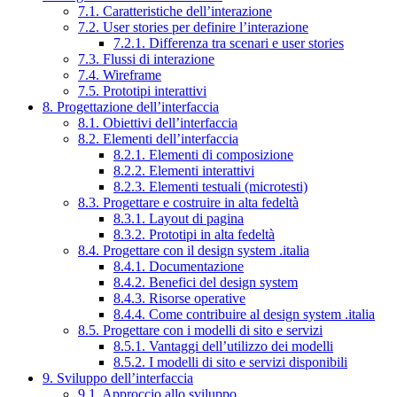
7.1. Caratteristiche dell’interazione
7.2. User stories per definire l’interazione
7.2.1. Differenza tra scenari e user stories
7.3. Flussi di interazione
7.4. Wireframe
7.5. Prototipi interattivi
8. Progettazione dell’interfaccia
8.1. Obiettivi dell’interfaccia
8.2. Elementi dell’interfaccia
8.2.1. Elementi di composizione
8.2.2. Elementi interattivi
8.2.3. Elementi testuali (microtesti)
8.3. Progettare e costruire in alta fedeltà
8.3.1. Layout di pagina
8.3.2. Prototipi in alta fedeltà
8.4. Progettare con il design system .italia
8.4.1. Documentazione
8.4.2. Benefici del design system
8.4.3. Risorse operative
8.4.4. Come contribuire al design system .italia
8.5. Progettare con i modelli di sito e servizi
8.5.1. Vantaggi dell’utilizzo dei modelli
8.5.2. I modelli di sito e servizi disponibili
9. Sviluppo dell’interfaccia
9.1. Approccio allo sviluppo