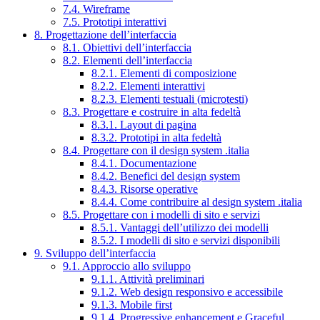
7.4. Wireframe
7.5. Prototipi interattivi
8. Progettazione dell’interfaccia
8.1. Obiettivi dell’interfaccia
8.2. Elementi dell’interfaccia
8.2.1. Elementi di composizione
8.2.2. Elementi interattivi
8.2.3. Elementi testuali (microtesti)
8.3. Progettare e costruire in alta fedeltà
8.3.1. Layout di pagina
8.3.2. Prototipi in alta fedeltà
8.4. Progettare con il design system .italia
8.4.1. Documentazione
8.4.2. Benefici del design system
8.4.3. Risorse operative
8.4.4. Come contribuire al design system .italia
8.5. Progettare con i modelli di sito e servizi
8.5.1. Vantaggi dell’utilizzo dei modelli
8.5.2. I modelli di sito e servizi disponibili
9. Sviluppo dell’interfaccia
9.1. Approccio allo sviluppo
9.1.1. Attività preliminari
9.1.2. Web design responsivo e accessibile
9.1.3. Mobile first
9.1.4. Progressive enhancement e Graceful