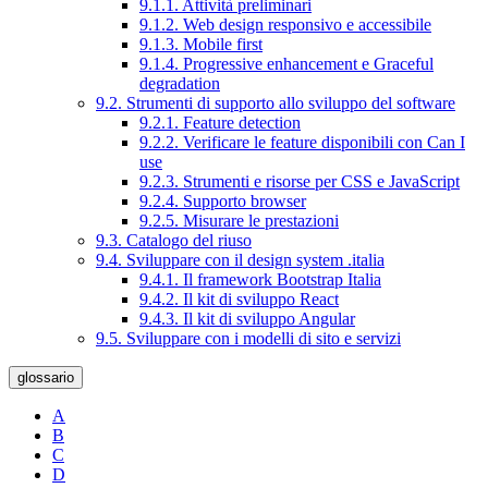
9.1.1. Attività preliminari
9.1.2. Web design responsivo e accessibile
9.1.3. Mobile first
9.1.4. Progressive enhancement e Graceful
degradation
9.2. Strumenti di supporto allo sviluppo del software
9.2.1. Feature detection
9.2.2. Verificare le feature disponibili con Can I
use
9.2.3. Strumenti e risorse per CSS e JavaScript
9.2.4. Supporto browser
9.2.5. Misurare le prestazioni
9.3. Catalogo del riuso
9.4. Sviluppare con il design system .italia
9.4.1. Il framework Bootstrap Italia
9.4.2. Il kit di sviluppo React
9.4.3. Il kit di sviluppo Angular
9.5. Sviluppare con i modelli di sito e servizi
glossario
A
B
C
D