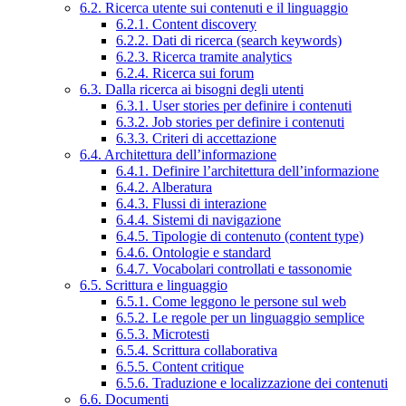
6.2. Ricerca utente sui contenuti e il linguaggio
6.2.1. Content discovery
6.2.2. Dati di ricerca (search keywords)
6.2.3. Ricerca tramite analytics
6.2.4. Ricerca sui forum
6.3. Dalla ricerca ai bisogni degli utenti
6.3.1. User stories per definire i contenuti
6.3.2. Job stories per definire i contenuti
6.3.3. Criteri di accettazione
6.4. Architettura dell’informazione
6.4.1. Definire l’architettura dell’informazione
6.4.2. Alberatura
6.4.3. Flussi di interazione
6.4.4. Sistemi di navigazione
6.4.5. Tipologie di contenuto (content type)
6.4.6. Ontologie e standard
6.4.7. Vocabolari controllati e tassonomie
6.5. Scrittura e linguaggio
6.5.1. Come leggono le persone sul web
6.5.2. Le regole per un linguaggio semplice
6.5.3. Microtesti
6.5.4. Scrittura collaborativa
6.5.5. Content critique
6.5.6. Traduzione e localizzazione dei contenuti
6.6. Documenti