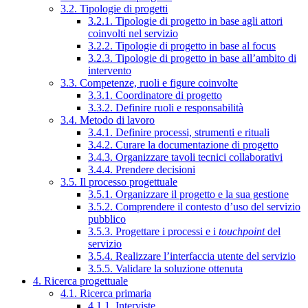
3.2. Tipologie di progetti
3.2.1. Tipologie di progetto in base agli attori
coinvolti nel servizio
3.2.2. Tipologie di progetto in base al focus
3.2.3. Tipologie di progetto in base all’ambito di
intervento
3.3. Competenze, ruoli e figure coinvolte
3.3.1. Coordinatore di progetto
3.3.2. Definire ruoli e responsabilità
3.4. Metodo di lavoro
3.4.1. Definire processi, strumenti e rituali
3.4.2. Curare la documentazione di progetto
3.4.3. Organizzare tavoli tecnici collaborativi
3.4.4. Prendere decisioni
3.5. Il processo progettuale
3.5.1. Organizzare il progetto e la sua gestione
3.5.2. Comprendere il contesto d’uso del servizio
pubblico
3.5.3. Progettare i processi e i
touchpoint
del
servizio
3.5.4. Realizzare l’interfaccia utente del servizio
3.5.5. Validare la soluzione ottenuta
4. Ricerca progettuale
4.1. Ricerca primaria
4.1.1. Interviste