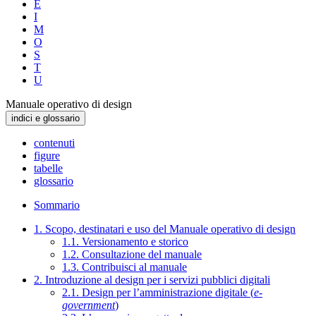
E
I
M
O
S
T
U
Manuale operativo di design
indici e glossario
contenuti
figure
tabelle
glossario
Sommario
1. Scopo, destinatari e uso del Manuale operativo di design
1.1. Versionamento e storico
1.2. Consultazione del manuale
1.3. Contribuisci al manuale
2. Introduzione al design per i servizi pubblici digitali
2.1. Design per l’amministrazione digitale (
e-
government
)