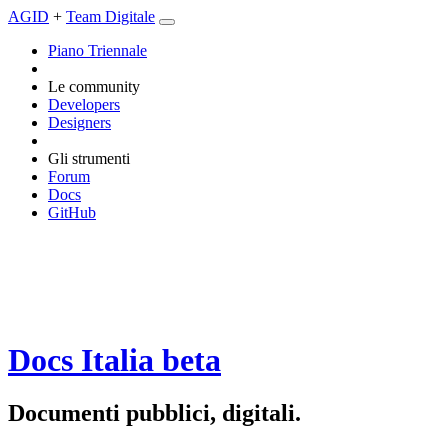
AGID
+
Team Digitale
Piano Triennale
Le community
Developers
Designers
Gli strumenti
Forum
Docs
GitHub
Docs Italia
beta
Documenti pubblici, digitali.