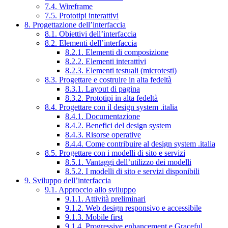
7.4. Wireframe
7.5. Prototipi interattivi
8. Progettazione dell’interfaccia
8.1. Obiettivi dell’interfaccia
8.2. Elementi dell’interfaccia
8.2.1. Elementi di composizione
8.2.2. Elementi interattivi
8.2.3. Elementi testuali (microtesti)
8.3. Progettare e costruire in alta fedeltà
8.3.1. Layout di pagina
8.3.2. Prototipi in alta fedeltà
8.4. Progettare con il design system .italia
8.4.1. Documentazione
8.4.2. Benefici del design system
8.4.3. Risorse operative
8.4.4. Come contribuire al design system .italia
8.5. Progettare con i modelli di sito e servizi
8.5.1. Vantaggi dell’utilizzo dei modelli
8.5.2. I modelli di sito e servizi disponibili
9. Sviluppo dell’interfaccia
9.1. Approccio allo sviluppo
9.1.1. Attività preliminari
9.1.2. Web design responsivo e accessibile
9.1.3. Mobile first
9.1.4. Progressive enhancement e Graceful