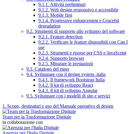
9.1.1. Attività preliminari
9.1.2. Web design responsivo e accessibile
9.1.3. Mobile first
9.1.4. Progressive enhancement e Graceful
degradation
9.2. Strumenti di supporto allo sviluppo del software
9.2.1. Feature detection
9.2.2. Verificare le feature disponibili con Can I
use
9.2.3. Strumenti e risorse per CSS e JavaScript
9.2.4. Supporto browser
9.2.5. Misurare le prestazioni
9.3. Catalogo del riuso
9.4. Sviluppare con il design system .italia
9.4.1. Il framework Bootstrap Italia
9.4.2. Il kit di sviluppo React
9.4.3. Il kit di sviluppo Angular
9.5. Sviluppare con i modelli di sito e servizi
1. Scopo, destinatari e uso del Manuale operativo di design
Team per la Trasformazione Digitale
in collaborazione con
Agenzia per l'Italia Digitale