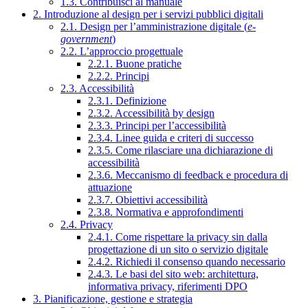
1.3. Contribuisci al manuale
2. Introduzione al design per i servizi pubblici digitali
2.1. Design per l’amministrazione digitale (
e-
government
)
2.2. L’approccio progettuale
2.2.1. Buone pratiche
2.2.2. Principi
2.3. Accessibilità
2.3.1. Definizione
2.3.2. Accessibilità by design
2.3.3. Principi per l’accessibilità
2.3.4. Linee guida e criteri di successo
2.3.5. Come rilasciare una dichiarazione di
accessibilità
2.3.6. Meccanismo di feedback e procedura di
attuazione
2.3.7. Obiettivi accessibilità
2.3.8. Normativa e approfondimenti
2.4. Privacy
2.4.1. Come rispettare la privacy sin dalla
progettazione di un sito o servizio digitale
2.4.2. Richiedi il consenso quando necessario
2.4.3. Le basi del sito web: architettura,
informativa privacy, riferimenti DPO
3. Pianificazione, gestione e strategia