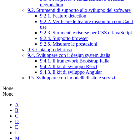
degradation
9.2. Strumenti di supporto allo sviluppo del software
9.2.1. Feature detection
9.2.2. Verificare le feature disponibili con Can I
use
9.2.3. Strumenti e risorse per CSS e JavaScript
9.2.4. Supporto browser
9.2.5. Misurare le prestazioni
9.3. Catalogo del riuso
9.4. Sviluppare con il design system .italia
9.4.1. Il framework Bootstrap Italia
9.4.2. Il kit di sviluppo React
9.4.3. Il kit di sviluppo Angular
9.5. Sviluppare con i modelli di sito e servizi
None
None
A
B
C
D
E
I
M