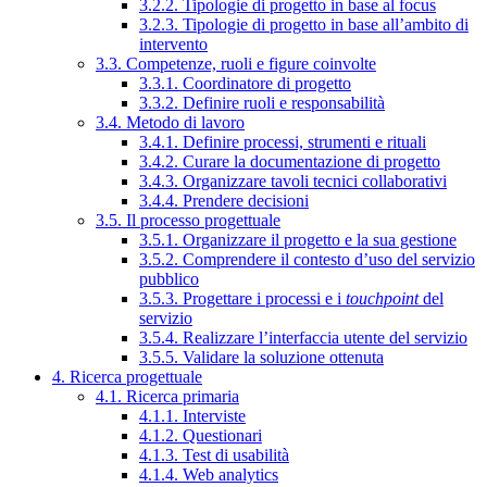
3.2.2. Tipologie di progetto in base al focus
3.2.3. Tipologie di progetto in base all’ambito di
intervento
3.3. Competenze, ruoli e figure coinvolte
3.3.1. Coordinatore di progetto
3.3.2. Definire ruoli e responsabilità
3.4. Metodo di lavoro
3.4.1. Definire processi, strumenti e rituali
3.4.2. Curare la documentazione di progetto
3.4.3. Organizzare tavoli tecnici collaborativi
3.4.4. Prendere decisioni
3.5. Il processo progettuale
3.5.1. Organizzare il progetto e la sua gestione
3.5.2. Comprendere il contesto d’uso del servizio
pubblico
3.5.3. Progettare i processi e i
touchpoint
del
servizio
3.5.4. Realizzare l’interfaccia utente del servizio
3.5.5. Validare la soluzione ottenuta
4. Ricerca progettuale
4.1. Ricerca primaria
4.1.1. Interviste
4.1.2. Questionari
4.1.3. Test di usabilità
4.1.4. Web analytics