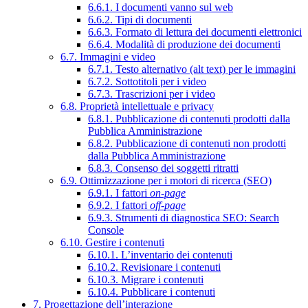
6.6.1. I documenti vanno sul web
6.6.2. Tipi di documenti
6.6.3. Formato di lettura dei documenti elettronici
6.6.4. Modalità di produzione dei documenti
6.7. Immagini e video
6.7.1. Testo alternativo (alt text) per le immagini
6.7.2. Sottotitoli per i video
6.7.3. Trascrizioni per i video
6.8. Proprietà intellettuale e privacy
6.8.1. Pubblicazione di contenuti prodotti dalla
Pubblica Amministrazione
6.8.2. Pubblicazione di contenuti non prodotti
dalla Pubblica Amministrazione
6.8.3. Consenso dei soggetti ritratti
6.9. Ottimizzazione per i motori di ricerca (SEO)
6.9.1. I fattori
on-page
6.9.2. I fattori
off-page
6.9.3. Strumenti di diagnostica SEO: Search
Console
6.10. Gestire i contenuti
6.10.1. L’inventario dei contenuti
6.10.2. Revisionare i contenuti
6.10.3. Migrare i contenuti
6.10.4. Pubblicare i contenuti
7. Progettazione dell’interazione