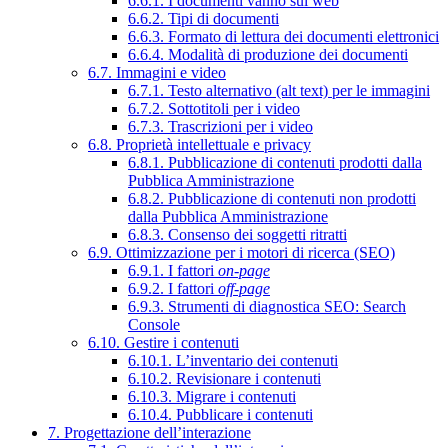
6.6.1. I documenti vanno sul web
6.6.2. Tipi di documenti
6.6.3. Formato di lettura dei documenti elettronici
6.6.4. Modalità di produzione dei documenti
6.7. Immagini e video
6.7.1. Testo alternativo (alt text) per le immagini
6.7.2. Sottotitoli per i video
6.7.3. Trascrizioni per i video
6.8. Proprietà intellettuale e privacy
6.8.1. Pubblicazione di contenuti prodotti dalla
Pubblica Amministrazione
6.8.2. Pubblicazione di contenuti non prodotti
dalla Pubblica Amministrazione
6.8.3. Consenso dei soggetti ritratti
6.9. Ottimizzazione per i motori di ricerca (SEO)
6.9.1. I fattori
on-page
6.9.2. I fattori
off-page
6.9.3. Strumenti di diagnostica SEO: Search
Console
6.10. Gestire i contenuti
6.10.1. L’inventario dei contenuti
6.10.2. Revisionare i contenuti
6.10.3. Migrare i contenuti
6.10.4. Pubblicare i contenuti
7. Progettazione dell’interazione