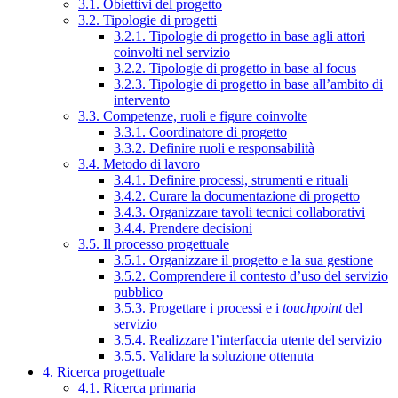
3.1. Obiettivi del progetto
3.2. Tipologie di progetti
3.2.1. Tipologie di progetto in base agli attori
coinvolti nel servizio
3.2.2. Tipologie di progetto in base al focus
3.2.3. Tipologie di progetto in base all’ambito di
intervento
3.3. Competenze, ruoli e figure coinvolte
3.3.1. Coordinatore di progetto
3.3.2. Definire ruoli e responsabilità
3.4. Metodo di lavoro
3.4.1. Definire processi, strumenti e rituali
3.4.2. Curare la documentazione di progetto
3.4.3. Organizzare tavoli tecnici collaborativi
3.4.4. Prendere decisioni
3.5. Il processo progettuale
3.5.1. Organizzare il progetto e la sua gestione
3.5.2. Comprendere il contesto d’uso del servizio
pubblico
3.5.3. Progettare i processi e i
touchpoint
del
servizio
3.5.4. Realizzare l’interfaccia utente del servizio
3.5.5. Validare la soluzione ottenuta
4. Ricerca progettuale
4.1. Ricerca primaria