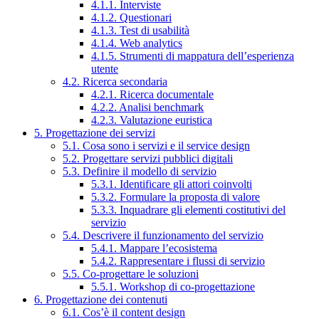
4.1.1. Interviste
4.1.2. Questionari
4.1.3. Test di usabilità
4.1.4. Web analytics
4.1.5. Strumenti di mappatura dell’esperienza
utente
4.2. Ricerca secondaria
4.2.1. Ricerca documentale
4.2.2. Analisi benchmark
4.2.3. Valutazione euristica
5. Progettazione dei servizi
5.1. Cosa sono i servizi e il service design
5.2. Progettare servizi pubblici digitali
5.3. Definire il modello di servizio
5.3.1. Identificare gli attori coinvolti
5.3.2. Formulare la proposta di valore
5.3.3. Inquadrare gli elementi costitutivi del
servizio
5.4. Descrivere il funzionamento del servizio
5.4.1. Mappare l’ecosistema
5.4.2. Rappresentare i flussi di servizio
5.5. Co-progettare le soluzioni
5.5.1. Workshop di co-progettazione
6. Progettazione dei contenuti
6.1. Cos’è il content design