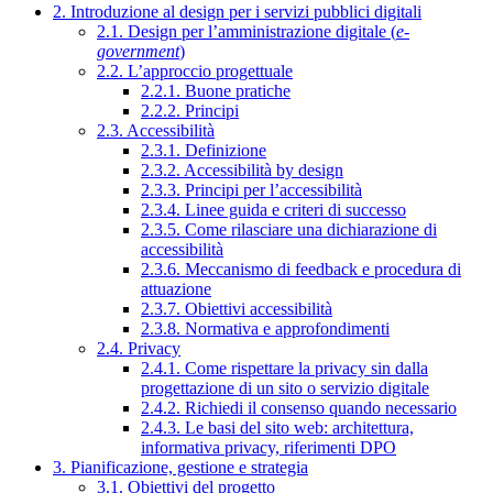
2. Introduzione al design per i servizi pubblici digitali
2.1. Design per l’amministrazione digitale (
e-
government
)
2.2. L’approccio progettuale
2.2.1. Buone pratiche
2.2.2. Principi
2.3. Accessibilità
2.3.1. Definizione
2.3.2. Accessibilità by design
2.3.3. Principi per l’accessibilità
2.3.4. Linee guida e criteri di successo
2.3.5. Come rilasciare una dichiarazione di
accessibilità
2.3.6. Meccanismo di feedback e procedura di
attuazione
2.3.7. Obiettivi accessibilità
2.3.8. Normativa e approfondimenti
2.4. Privacy
2.4.1. Come rispettare la privacy sin dalla
progettazione di un sito o servizio digitale
2.4.2. Richiedi il consenso quando necessario
2.4.3. Le basi del sito web: architettura,
informativa privacy, riferimenti DPO
3. Pianificazione, gestione e strategia
3.1. Obiettivi del progetto