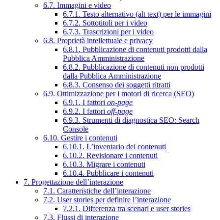
6.7. Immagini e video
6.7.1. Testo alternativo (alt text) per le immagini
6.7.2. Sottotitoli per i video
6.7.3. Trascrizioni per i video
6.8. Proprietà intellettuale e privacy
6.8.1. Pubblicazione di contenuti prodotti dalla
Pubblica Amministrazione
6.8.2. Pubblicazione di contenuti non prodotti
dalla Pubblica Amministrazione
6.8.3. Consenso dei soggetti ritratti
6.9. Ottimizzazione per i motori di ricerca (SEO)
6.9.1. I fattori
on-page
6.9.2. I fattori
off-page
6.9.3. Strumenti di diagnostica SEO: Search
Console
6.10. Gestire i contenuti
6.10.1. L’inventario dei contenuti
6.10.2. Revisionare i contenuti
6.10.3. Migrare i contenuti
6.10.4. Pubblicare i contenuti
7. Progettazione dell’interazione
7.1. Caratteristiche dell’interazione
7.2. User stories per definire l’interazione
7.2.1. Differenza tra scenari e user stories
7.3. Flussi di interazione