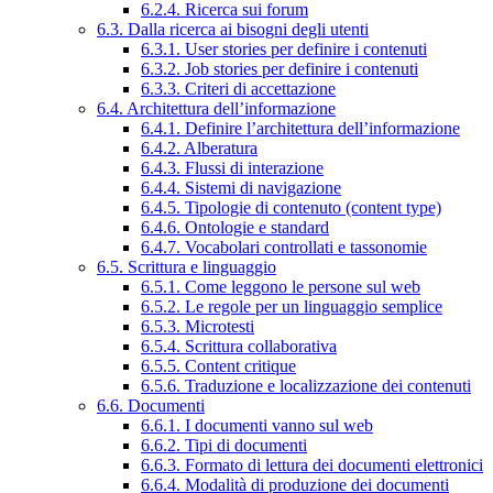
6.2.4. Ricerca sui forum
6.3. Dalla ricerca ai bisogni degli utenti
6.3.1. User stories per definire i contenuti
6.3.2. Job stories per definire i contenuti
6.3.3. Criteri di accettazione
6.4. Architettura dell’informazione
6.4.1. Definire l’architettura dell’informazione
6.4.2. Alberatura
6.4.3. Flussi di interazione
6.4.4. Sistemi di navigazione
6.4.5. Tipologie di contenuto (content type)
6.4.6. Ontologie e standard
6.4.7. Vocabolari controllati e tassonomie
6.5. Scrittura e linguaggio
6.5.1. Come leggono le persone sul web
6.5.2. Le regole per un linguaggio semplice
6.5.3. Microtesti
6.5.4. Scrittura collaborativa
6.5.5. Content critique
6.5.6. Traduzione e localizzazione dei contenuti
6.6. Documenti
6.6.1. I documenti vanno sul web
6.6.2. Tipi di documenti
6.6.3. Formato di lettura dei documenti elettronici
6.6.4. Modalità di produzione dei documenti