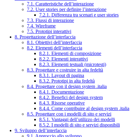
7.1. Caratteristiche dell’interazione
7.2. User stories per definire l’interazione
7.2.1. Differenza tra scenari e user stories
7.3. Flussi di interazione
7.4. Wireframe
7.5. Prototipi interattivi
8. Progettazione dell’interfaccia
8.1. Obiettivi dell’interfaccia
8.2. Elementi dell’interfaccia
8.2.1. Elementi di composizione
8.2.2. Elementi interattivi
8.2.3. Elementi testuali (microtesti)
8.3. Progettare e costruire in alta fedeltà
8.3.1. Layout di pagina
8.3.2. Prototipi in alta fedeltà
8.4. Progettare con il design system .italia
8.4.1. Documentazione
8.4.2. Benefici del design system
8.4.3. Risorse operative
8.4.4. Come contribuire al design system .italia
8.5. Progettare con i modelli di sito e servizi
8.5.1. Vantaggi dell’utilizzo dei modelli
8.5.2. I modelli di sito e servizi disponibili
9. Sviluppo dell’interfaccia
9.1. Approccio allo sviluppo