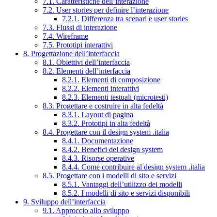
7.1. Caratteristiche dell’interazione
7.2. User stories per definire l’interazione
7.2.1. Differenza tra scenari e user stories
7.3. Flussi di interazione
7.4. Wireframe
7.5. Prototipi interattivi
8. Progettazione dell’interfaccia
8.1. Obiettivi dell’interfaccia
8.2. Elementi dell’interfaccia
8.2.1. Elementi di composizione
8.2.2. Elementi interattivi
8.2.3. Elementi testuali (microtesti)
8.3. Progettare e costruire in alta fedeltà
8.3.1. Layout di pagina
8.3.2. Prototipi in alta fedeltà
8.4. Progettare con il design system .italia
8.4.1. Documentazione
8.4.2. Benefici del design system
8.4.3. Risorse operative
8.4.4. Come contribuire al design system .italia
8.5. Progettare con i modelli di sito e servizi
8.5.1. Vantaggi dell’utilizzo dei modelli
8.5.2. I modelli di sito e servizi disponibili
9. Sviluppo dell’interfaccia
9.1. Approccio allo sviluppo