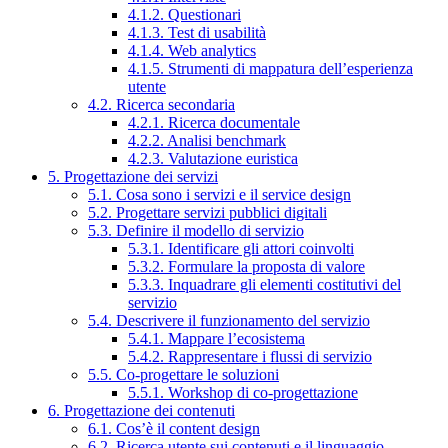
4.1.2. Questionari
4.1.3. Test di usabilità
4.1.4. Web analytics
4.1.5. Strumenti di mappatura dell’esperienza
utente
4.2. Ricerca secondaria
4.2.1. Ricerca documentale
4.2.2. Analisi benchmark
4.2.3. Valutazione euristica
5. Progettazione dei servizi
5.1. Cosa sono i servizi e il service design
5.2. Progettare servizi pubblici digitali
5.3. Definire il modello di servizio
5.3.1. Identificare gli attori coinvolti
5.3.2. Formulare la proposta di valore
5.3.3. Inquadrare gli elementi costitutivi del
servizio
5.4. Descrivere il funzionamento del servizio
5.4.1. Mappare l’ecosistema
5.4.2. Rappresentare i flussi di servizio
5.5. Co-progettare le soluzioni
5.5.1. Workshop di co-progettazione
6. Progettazione dei contenuti
6.1. Cos’è il content design
6.2. Ricerca utente sui contenuti e il linguaggio