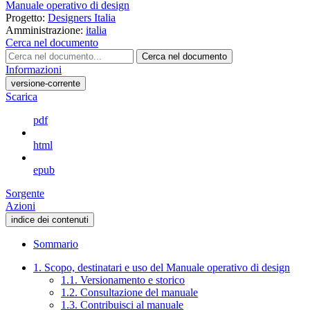
Manuale operativo di design
Progetto:
Designers Italia
Amministrazione:
italia
Cerca nel documento
Cerca nel documento
Informazioni
versione-corrente
Scarica
pdf
html
epub
Sorgente
Azioni
indice dei contenuti
Sommario
1. Scopo, destinatari e uso del Manuale operativo di design
1.1. Versionamento e storico
1.2. Consultazione del manuale
1.3. Contribuisci al manuale