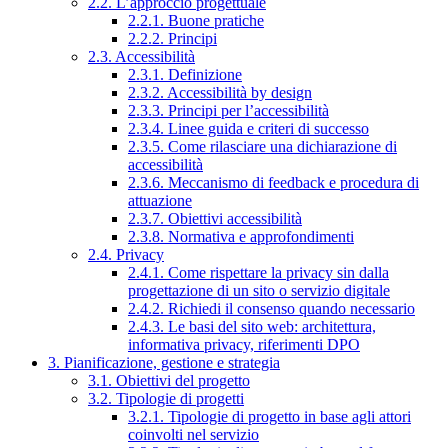
2.2. L’approccio progettuale
2.2.1. Buone pratiche
2.2.2. Principi
2.3. Accessibilità
2.3.1. Definizione
2.3.2. Accessibilità by design
2.3.3. Principi per l’accessibilità
2.3.4. Linee guida e criteri di successo
2.3.5. Come rilasciare una dichiarazione di
accessibilità
2.3.6. Meccanismo di feedback e procedura di
attuazione
2.3.7. Obiettivi accessibilità
2.3.8. Normativa e approfondimenti
2.4. Privacy
2.4.1. Come rispettare la privacy sin dalla
progettazione di un sito o servizio digitale
2.4.2. Richiedi il consenso quando necessario
2.4.3. Le basi del sito web: architettura,
informativa privacy, riferimenti DPO
3. Pianificazione, gestione e strategia
3.1. Obiettivi del progetto
3.2. Tipologie di progetti
3.2.1. Tipologie di progetto in base agli attori
coinvolti nel servizio