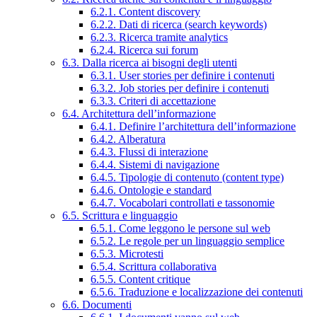
6.2.1. Content discovery
6.2.2. Dati di ricerca (search keywords)
6.2.3. Ricerca tramite analytics
6.2.4. Ricerca sui forum
6.3. Dalla ricerca ai bisogni degli utenti
6.3.1. User stories per definire i contenuti
6.3.2. Job stories per definire i contenuti
6.3.3. Criteri di accettazione
6.4. Architettura dell’informazione
6.4.1. Definire l’architettura dell’informazione
6.4.2. Alberatura
6.4.3. Flussi di interazione
6.4.4. Sistemi di navigazione
6.4.5. Tipologie di contenuto (content type)
6.4.6. Ontologie e standard
6.4.7. Vocabolari controllati e tassonomie
6.5. Scrittura e linguaggio
6.5.1. Come leggono le persone sul web
6.5.2. Le regole per un linguaggio semplice
6.5.3. Microtesti
6.5.4. Scrittura collaborativa
6.5.5. Content critique
6.5.6. Traduzione e localizzazione dei contenuti
6.6. Documenti