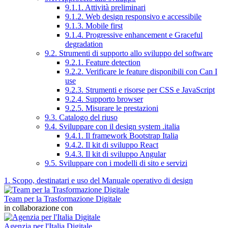
9.1.1. Attività preliminari
9.1.2. Web design responsivo e accessibile
9.1.3. Mobile first
9.1.4. Progressive enhancement e Graceful
degradation
9.2. Strumenti di supporto allo sviluppo del software
9.2.1. Feature detection
9.2.2. Verificare le feature disponibili con Can I
use
9.2.3. Strumenti e risorse per CSS e JavaScript
9.2.4. Supporto browser
9.2.5. Misurare le prestazioni
9.3. Catalogo del riuso
9.4. Sviluppare con il design system .italia
9.4.1. Il framework Bootstrap Italia
9.4.2. Il kit di sviluppo React
9.4.3. Il kit di sviluppo Angular
9.5. Sviluppare con i modelli di sito e servizi
1. Scopo, destinatari e uso del Manuale operativo di design
Team per la Trasformazione Digitale
in collaborazione con
Agenzia per l'Italia Digitale