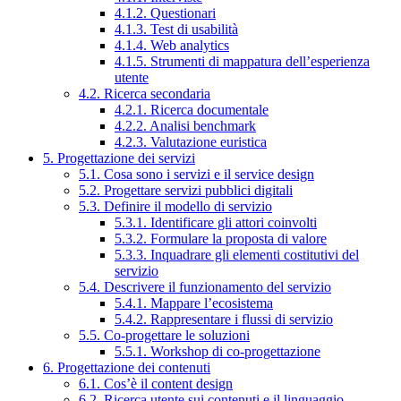
4.1.2. Questionari
4.1.3. Test di usabilità
4.1.4. Web analytics
4.1.5. Strumenti di mappatura dell’esperienza
utente
4.2. Ricerca secondaria
4.2.1. Ricerca documentale
4.2.2. Analisi benchmark
4.2.3. Valutazione euristica
5. Progettazione dei servizi
5.1. Cosa sono i servizi e il service design
5.2. Progettare servizi pubblici digitali
5.3. Definire il modello di servizio
5.3.1. Identificare gli attori coinvolti
5.3.2. Formulare la proposta di valore
5.3.3. Inquadrare gli elementi costitutivi del
servizio
5.4. Descrivere il funzionamento del servizio
5.4.1. Mappare l’ecosistema
5.4.2. Rappresentare i flussi di servizio
5.5. Co-progettare le soluzioni
5.5.1. Workshop di co-progettazione
6. Progettazione dei contenuti
6.1. Cos’è il content design
6.2. Ricerca utente sui contenuti e il linguaggio