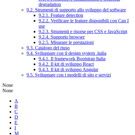
degradation
9.2. Strumenti di supporto allo sviluppo del software
9.2.1. Feature detection
9.2.2. Verificare le feature disponibili con Can I
use
9.2.3. Strumenti e risorse per CSS e JavaScript
9.2.4. Supporto browser
9.2.5. Misurare le prestazioni
9.3. Catalogo del riuso
9.4. Sviluppare con il design system .italia
9.4.1. Il framework Bootstrap Italia
9.4.2. Il kit di sviluppo React
9.4.3. Il kit di sviluppo Angular
9.5. Sviluppare con i modelli di sito e servizi
None
None
A
B
C
D
E
I
M