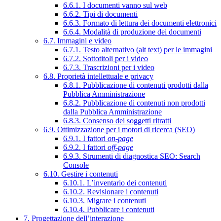
6.6.1. I documenti vanno sul web
6.6.2. Tipi di documenti
6.6.3. Formato di lettura dei documenti elettronici
6.6.4. Modalità di produzione dei documenti
6.7. Immagini e video
6.7.1. Testo alternativo (alt text) per le immagini
6.7.2. Sottotitoli per i video
6.7.3. Trascrizioni per i video
6.8. Proprietà intellettuale e privacy
6.8.1. Pubblicazione di contenuti prodotti dalla
Pubblica Amministrazione
6.8.2. Pubblicazione di contenuti non prodotti
dalla Pubblica Amministrazione
6.8.3. Consenso dei soggetti ritratti
6.9. Ottimizzazione per i motori di ricerca (SEO)
6.9.1. I fattori
on-page
6.9.2. I fattori
off-page
6.9.3. Strumenti di diagnostica SEO: Search
Console
6.10. Gestire i contenuti
6.10.1. L’inventario dei contenuti
6.10.2. Revisionare i contenuti
6.10.3. Migrare i contenuti
6.10.4. Pubblicare i contenuti
7. Progettazione dell’interazione