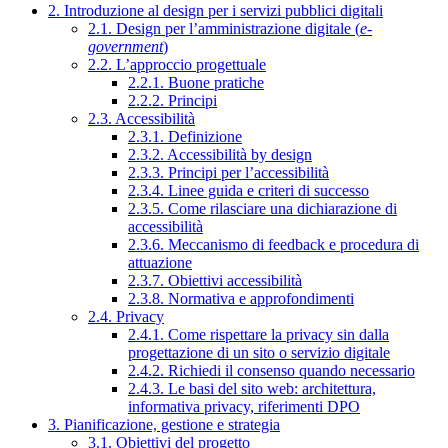
2. Introduzione al design per i servizi pubblici digitali
2.1. Design per l’amministrazione digitale (
e-
government
)
2.2. L’approccio progettuale
2.2.1. Buone pratiche
2.2.2. Principi
2.3. Accessibilità
2.3.1. Definizione
2.3.2. Accessibilità by design
2.3.3. Principi per l’accessibilità
2.3.4. Linee guida e criteri di successo
2.3.5. Come rilasciare una dichiarazione di
accessibilità
2.3.6. Meccanismo di feedback e procedura di
attuazione
2.3.7. Obiettivi accessibilità
2.3.8. Normativa e approfondimenti
2.4. Privacy
2.4.1. Come rispettare la privacy sin dalla
progettazione di un sito o servizio digitale
2.4.2. Richiedi il consenso quando necessario
2.4.3. Le basi del sito web: architettura,
informativa privacy, riferimenti DPO
3. Pianificazione, gestione e strategia
3.1. Obiettivi del progetto