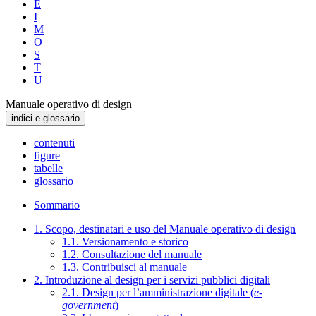
E
I
M
O
S
T
U
Manuale operativo di design
indici e glossario
contenuti
figure
tabelle
glossario
Sommario
1. Scopo, destinatari e uso del Manuale operativo di design
1.1. Versionamento e storico
1.2. Consultazione del manuale
1.3. Contribuisci al manuale
2. Introduzione al design per i servizi pubblici digitali
2.1. Design per l’amministrazione digitale (
e-
government
)