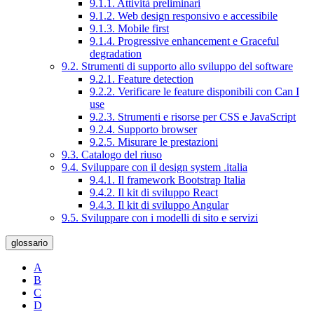
9.1.1. Attività preliminari
9.1.2. Web design responsivo e accessibile
9.1.3. Mobile first
9.1.4. Progressive enhancement e Graceful
degradation
9.2. Strumenti di supporto allo sviluppo del software
9.2.1. Feature detection
9.2.2. Verificare le feature disponibili con Can I
use
9.2.3. Strumenti e risorse per CSS e JavaScript
9.2.4. Supporto browser
9.2.5. Misurare le prestazioni
9.3. Catalogo del riuso
9.4. Sviluppare con il design system .italia
9.4.1. Il framework Bootstrap Italia
9.4.2. Il kit di sviluppo React
9.4.3. Il kit di sviluppo Angular
9.5. Sviluppare con i modelli di sito e servizi
glossario
A
B
C
D