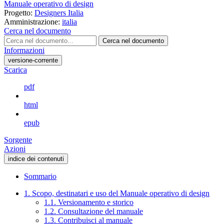
Manuale operativo di design
Progetto:
Designers Italia
Amministrazione:
italia
Cerca nel documento
Cerca nel documento
Informazioni
versione-corrente
Scarica
pdf
html
epub
Sorgente
Azioni
indice dei contenuti
Sommario
1. Scopo, destinatari e uso del Manuale operativo di design
1.1. Versionamento e storico
1.2. Consultazione del manuale
1.3. Contribuisci al manuale