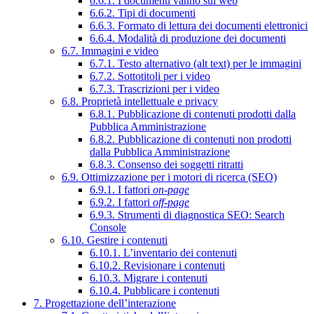
6.6.1. I documenti vanno sul web
6.6.2. Tipi di documenti
6.6.3. Formato di lettura dei documenti elettronici
6.6.4. Modalità di produzione dei documenti
6.7. Immagini e video
6.7.1. Testo alternativo (alt text) per le immagini
6.7.2. Sottotitoli per i video
6.7.3. Trascrizioni per i video
6.8. Proprietà intellettuale e privacy
6.8.1. Pubblicazione di contenuti prodotti dalla
Pubblica Amministrazione
6.8.2. Pubblicazione di contenuti non prodotti
dalla Pubblica Amministrazione
6.8.3. Consenso dei soggetti ritratti
6.9. Ottimizzazione per i motori di ricerca (SEO)
6.9.1. I fattori
on-page
6.9.2. I fattori
off-page
6.9.3. Strumenti di diagnostica SEO: Search
Console
6.10. Gestire i contenuti
6.10.1. L’inventario dei contenuti
6.10.2. Revisionare i contenuti
6.10.3. Migrare i contenuti
6.10.4. Pubblicare i contenuti
7. Progettazione dell’interazione