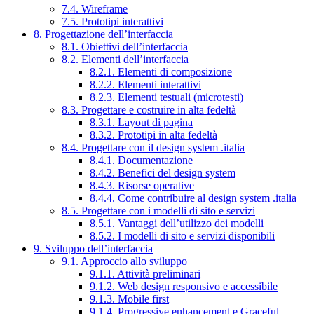
7.4. Wireframe
7.5. Prototipi interattivi
8. Progettazione dell’interfaccia
8.1. Obiettivi dell’interfaccia
8.2. Elementi dell’interfaccia
8.2.1. Elementi di composizione
8.2.2. Elementi interattivi
8.2.3. Elementi testuali (microtesti)
8.3. Progettare e costruire in alta fedeltà
8.3.1. Layout di pagina
8.3.2. Prototipi in alta fedeltà
8.4. Progettare con il design system .italia
8.4.1. Documentazione
8.4.2. Benefici del design system
8.4.3. Risorse operative
8.4.4. Come contribuire al design system .italia
8.5. Progettare con i modelli di sito e servizi
8.5.1. Vantaggi dell’utilizzo dei modelli
8.5.2. I modelli di sito e servizi disponibili
9. Sviluppo dell’interfaccia
9.1. Approccio allo sviluppo
9.1.1. Attività preliminari
9.1.2. Web design responsivo e accessibile
9.1.3. Mobile first
9.1.4. Progressive enhancement e Graceful