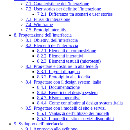
7.1. Caratteristiche dell’interazione
7.2. User stories per definire l’interazione
7.2.1. Differenza tra scenari e user stories
7.3. Flussi di interazione
7.4. Wireframe
7.5. Prototipi interattivi
8. Progettazione dell’interfaccia
8.1. Obiettivi dell’interfaccia
8.2. Elementi dell’interfaccia
8.2.1. Elementi di composizione
8.2.2. Elementi interattivi
8.2.3. Elementi testuali (microtesti)
8.3. Progettare e costruire in alta fedeltà
8.3.1. Layout di pagina
8.3.2. Prototipi in alta fedeltà
8.4. Progettare con il design system .italia
8.4.1. Documentazione
8.4.2. Benefici del design system
8.4.3. Risorse operative
8.4.4. Come contribuire al design system .italia
8.5. Progettare con i modelli di sito e servizi
8.5.1. Vantaggi dell’utilizzo dei modelli
8.5.2. I modelli di sito e servizi disponibili
9. Sviluppo dell’interfaccia
9.1. Approccio allo sviluppo