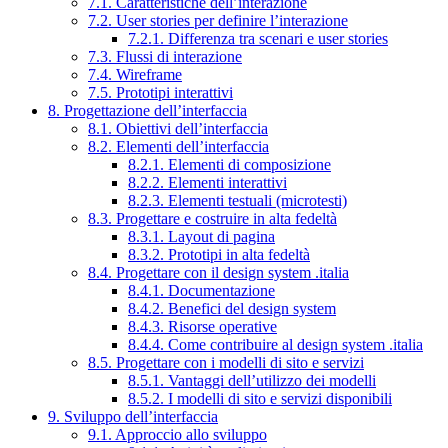
7.1. Caratteristiche dell’interazione
7.2. User stories per definire l’interazione
7.2.1. Differenza tra scenari e user stories
7.3. Flussi di interazione
7.4. Wireframe
7.5. Prototipi interattivi
8. Progettazione dell’interfaccia
8.1. Obiettivi dell’interfaccia
8.2. Elementi dell’interfaccia
8.2.1. Elementi di composizione
8.2.2. Elementi interattivi
8.2.3. Elementi testuali (microtesti)
8.3. Progettare e costruire in alta fedeltà
8.3.1. Layout di pagina
8.3.2. Prototipi in alta fedeltà
8.4. Progettare con il design system .italia
8.4.1. Documentazione
8.4.2. Benefici del design system
8.4.3. Risorse operative
8.4.4. Come contribuire al design system .italia
8.5. Progettare con i modelli di sito e servizi
8.5.1. Vantaggi dell’utilizzo dei modelli
8.5.2. I modelli di sito e servizi disponibili
9. Sviluppo dell’interfaccia
9.1. Approccio allo sviluppo