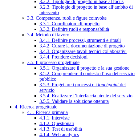
3.2.2. Tipologie di progetto in base al focus
3.2.3. Tipologie di progetto in base all’ambito di
intervento
3.3. Competenze, ruoli e figure coinvolte
3.3.1. Coordinatore di progetto
3.3.2. Definire ruoli e responsabilità
3.4. Metodo di lavoro
3.4.1. Definire processi, strumenti e rituali
3.4.2. Curare la documentazione di progetto
3.4.3. Organizzare tavoli tecnici collaborativi
3.4.4. Prendere decisioni
3.5. Il processo progettuale
3.5.1. Organizzare il progetto e la sua gestione
3.5.2. Comprendere il contesto d’uso del servizio
pubblico
3.5.3. Progettare i processi e i
touchpoint
del
servizio
3.5.4. Realizzare l’interfaccia utente del servizio
3.5.5. Validare la soluzione ottenuta
4. Ricerca progettuale
4.1. Ricerca primaria
4.1.1. Interviste
4.1.2. Questionari
4.1.3. Test di usabilità
4.1.4. Web analytics