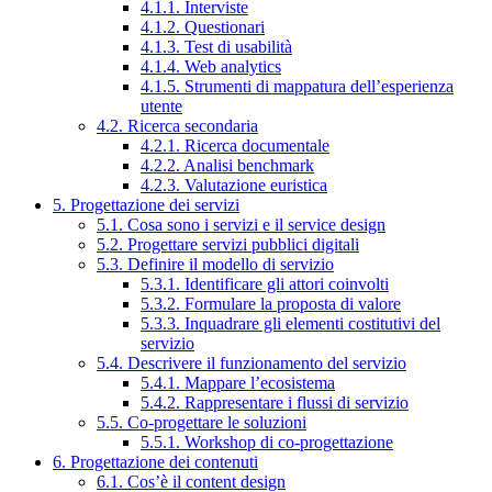
4.1.1. Interviste
4.1.2. Questionari
4.1.3. Test di usabilità
4.1.4. Web analytics
4.1.5. Strumenti di mappatura dell’esperienza
utente
4.2. Ricerca secondaria
4.2.1. Ricerca documentale
4.2.2. Analisi benchmark
4.2.3. Valutazione euristica
5. Progettazione dei servizi
5.1. Cosa sono i servizi e il service design
5.2. Progettare servizi pubblici digitali
5.3. Definire il modello di servizio
5.3.1. Identificare gli attori coinvolti
5.3.2. Formulare la proposta di valore
5.3.3. Inquadrare gli elementi costitutivi del
servizio
5.4. Descrivere il funzionamento del servizio
5.4.1. Mappare l’ecosistema
5.4.2. Rappresentare i flussi di servizio
5.5. Co-progettare le soluzioni
5.5.1. Workshop di co-progettazione
6. Progettazione dei contenuti
6.1. Cos’è il content design