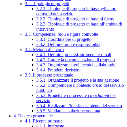
3.2. Tipologie di progetti
3.2.1. Tipologie di progetto in base agli attori
coinvolti nel servizio
3.2.2. Tipologie di progetto in base al focus
3.2.3. Tipologie di progetto in base all’ambito di
intervento
3.3. Competenze, ruoli e figure coinvolte
3.3.1. Coordinatore di progetto
3.3.2. Definire ruoli e responsabilità
3.4. Metodo di lavoro
3.4.1. Definire processi, strumenti e rituali
3.4.2. Curare la documentazione di progetto
3.4.3. Organizzare tavoli tecnici collaborativi
3.4.4. Prendere decisioni
3.5. Il processo progettuale
3.5.1. Organizzare il progetto e la sua gestione
3.5.2. Comprendere il contesto d’uso del servizio
pubblico
3.5.3. Progettare i processi e i
touchpoint
del
servizio
3.5.4. Realizzare l’interfaccia utente del servizio
3.5.5. Validare la soluzione ottenuta
4. Ricerca progettuale
4.1. Ricerca primaria
4.1.1. Interviste