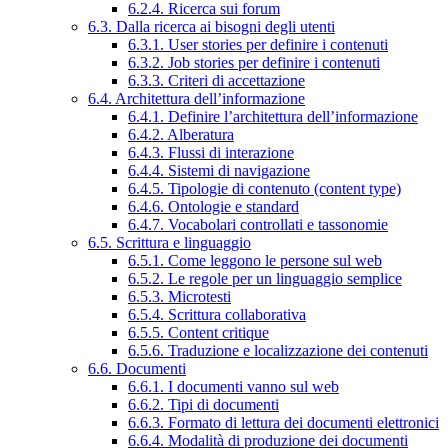
6.2.4. Ricerca sui forum
6.3. Dalla ricerca ai bisogni degli utenti
6.3.1. User stories per definire i contenuti
6.3.2. Job stories per definire i contenuti
6.3.3. Criteri di accettazione
6.4. Architettura dell’informazione
6.4.1. Definire l’architettura dell’informazione
6.4.2. Alberatura
6.4.3. Flussi di interazione
6.4.4. Sistemi di navigazione
6.4.5. Tipologie di contenuto (content type)
6.4.6. Ontologie e standard
6.4.7. Vocabolari controllati e tassonomie
6.5. Scrittura e linguaggio
6.5.1. Come leggono le persone sul web
6.5.2. Le regole per un linguaggio semplice
6.5.3. Microtesti
6.5.4. Scrittura collaborativa
6.5.5. Content critique
6.5.6. Traduzione e localizzazione dei contenuti
6.6. Documenti
6.6.1. I documenti vanno sul web
6.6.2. Tipi di documenti
6.6.3. Formato di lettura dei documenti elettronici
6.6.4. Modalità di produzione dei documenti