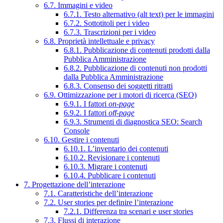
6.7. Immagini e video
6.7.1. Testo alternativo (alt text) per le immagini
6.7.2. Sottotitoli per i video
6.7.3. Trascrizioni per i video
6.8. Proprietà intellettuale e privacy
6.8.1. Pubblicazione di contenuti prodotti dalla
Pubblica Amministrazione
6.8.2. Pubblicazione di contenuti non prodotti
dalla Pubblica Amministrazione
6.8.3. Consenso dei soggetti ritratti
6.9. Ottimizzazione per i motori di ricerca (SEO)
6.9.1. I fattori
on-page
6.9.2. I fattori
off-page
6.9.3. Strumenti di diagnostica SEO: Search
Console
6.10. Gestire i contenuti
6.10.1. L’inventario dei contenuti
6.10.2. Revisionare i contenuti
6.10.3. Migrare i contenuti
6.10.4. Pubblicare i contenuti
7. Progettazione dell’interazione
7.1. Caratteristiche dell’interazione
7.2. User stories per definire l’interazione
7.2.1. Differenza tra scenari e user stories
7.3. Flussi di interazione