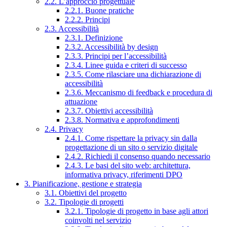
2.2. L’approccio progettuale
2.2.1. Buone pratiche
2.2.2. Principi
2.3. Accessibilità
2.3.1. Definizione
2.3.2. Accessibilità by design
2.3.3. Principi per l’accessibilità
2.3.4. Linee guida e criteri di successo
2.3.5. Come rilasciare una dichiarazione di
accessibilità
2.3.6. Meccanismo di feedback e procedura di
attuazione
2.3.7. Obiettivi accessibilità
2.3.8. Normativa e approfondimenti
2.4. Privacy
2.4.1. Come rispettare la privacy sin dalla
progettazione di un sito o servizio digitale
2.4.2. Richiedi il consenso quando necessario
2.4.3. Le basi del sito web: architettura,
informativa privacy, riferimenti DPO
3. Pianificazione, gestione e strategia
3.1. Obiettivi del progetto
3.2. Tipologie di progetti
3.2.1. Tipologie di progetto in base agli attori
coinvolti nel servizio