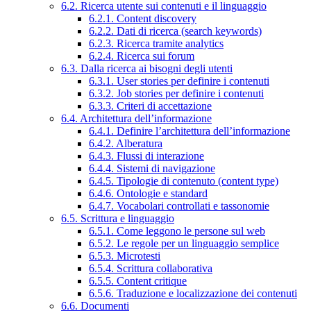
6.2. Ricerca utente sui contenuti e il linguaggio
6.2.1. Content discovery
6.2.2. Dati di ricerca (search keywords)
6.2.3. Ricerca tramite analytics
6.2.4. Ricerca sui forum
6.3. Dalla ricerca ai bisogni degli utenti
6.3.1. User stories per definire i contenuti
6.3.2. Job stories per definire i contenuti
6.3.3. Criteri di accettazione
6.4. Architettura dell’informazione
6.4.1. Definire l’architettura dell’informazione
6.4.2. Alberatura
6.4.3. Flussi di interazione
6.4.4. Sistemi di navigazione
6.4.5. Tipologie di contenuto (content type)
6.4.6. Ontologie e standard
6.4.7. Vocabolari controllati e tassonomie
6.5. Scrittura e linguaggio
6.5.1. Come leggono le persone sul web
6.5.2. Le regole per un linguaggio semplice
6.5.3. Microtesti
6.5.4. Scrittura collaborativa
6.5.5. Content critique
6.5.6. Traduzione e localizzazione dei contenuti
6.6. Documenti