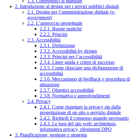
1.3. Contribuisci al manuale
2. Introduzione al design per i servizi pubblici digitali
2.1. Design per l’amministrazione digitale (
e-
government
)
2.2. L’approccio progettuale
2.2.1. Buone pratiche
2.2.2. Principi
2.3. Accessibilità
2.3.1. Definizione
2.3.2. Accessibilità by design
2.3.3. Principi per l’accessibilità
2.3.4. Linee guida e criteri di successo
2.3.5. Come rilasciare una dichiarazione di
accessibilità
2.3.6. Meccanismo di feedback e procedura di
attuazione
2.3.7. Obiettivi accessibilità
2.3.8. Normativa e approfondimenti
2.4. Privacy
2.4.1. Come rispettare la privacy sin dalla
progettazione di un sito o servizio digitale
2.4.2. Richiedi il consenso quando necessario
2.4.3. Le basi del sito web: architettura,
informativa privacy, riferimenti DPO
3. Pianificazione, gestione e strategia