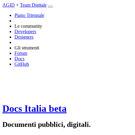
AGID
+
Team Digitale
Piano Triennale
Le community
Developers
Designers
Gli strumenti
Forum
Docs
GitHub
Docs Italia
beta
Documenti pubblici, digitali.