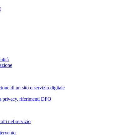
)
ilità
azione
ione di un sito o servizio digitale
va privacy, riferimenti DPO
olti nel servizio
ntervento