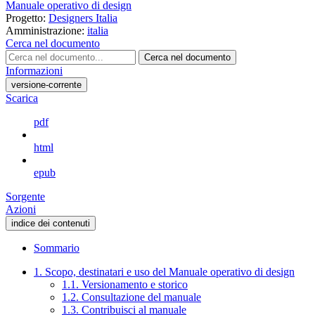
Manuale operativo di design
Progetto:
Designers Italia
Amministrazione:
italia
Cerca nel documento
Cerca nel documento
Informazioni
versione-corrente
Scarica
pdf
html
epub
Sorgente
Azioni
indice dei contenuti
Sommario
1. Scopo, destinatari e uso del Manuale operativo di design
1.1. Versionamento e storico
1.2. Consultazione del manuale
1.3. Contribuisci al manuale