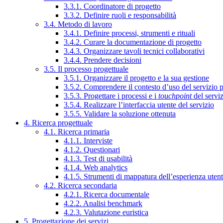
3.3.1. Coordinatore di progetto
3.3.2. Definire ruoli e responsabilità
3.4. Metodo di lavoro
3.4.1. Definire processi, strumenti e rituali
3.4.2. Curare la documentazione di progetto
3.4.3. Organizzare tavoli tecnici collaborativi
3.4.4. Prendere decisioni
3.5. Il processo progettuale
3.5.1. Organizzare il progetto e la sua gestione
3.5.2. Comprendere il contesto d’uso del servizio 
3.5.3. Progettare i processi e i
touchpoint
del servi
3.5.4. Realizzare l’interfaccia utente del servizio
3.5.5. Validare la soluzione ottenuta
4. Ricerca progettuale
4.1. Ricerca primaria
4.1.1. Interviste
4.1.2. Questionari
4.1.3. Test di usabilità
4.1.4. Web analytics
4.1.5. Strumenti di mappatura dell’esperienza uten
4.2. Ricerca secondaria
4.2.1. Ricerca documentale
4.2.2. Analisi benchmark
4.2.3. Valutazione euristica
5. Progettazione dei servizi