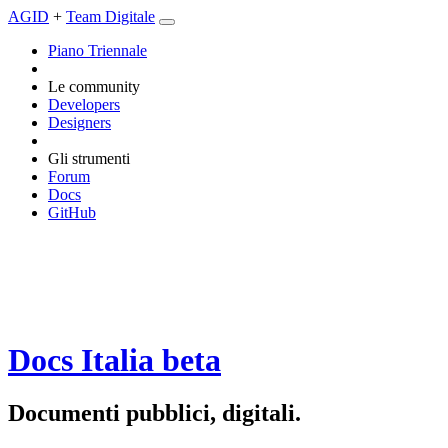
AGID
+
Team Digitale
Piano Triennale
Le community
Developers
Designers
Gli strumenti
Forum
Docs
GitHub
Docs Italia
beta
Documenti pubblici, digitali.