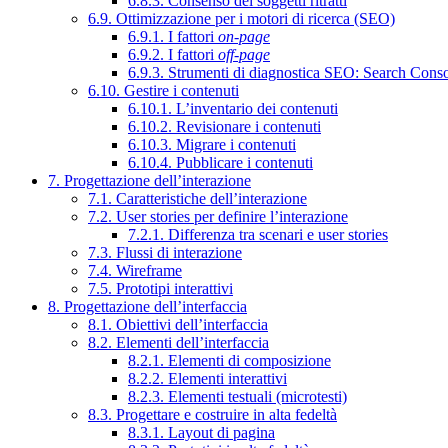
6.8.3. Consenso dei soggetti ritratti
6.9. Ottimizzazione per i motori di ricerca (SEO)
6.9.1. I fattori
on-page
6.9.2. I fattori
off-page
6.9.3. Strumenti di diagnostica SEO: Search Cons
6.10. Gestire i contenuti
6.10.1. L’inventario dei contenuti
6.10.2. Revisionare i contenuti
6.10.3. Migrare i contenuti
6.10.4. Pubblicare i contenuti
7. Progettazione dell’interazione
7.1. Caratteristiche dell’interazione
7.2. User stories per definire l’interazione
7.2.1. Differenza tra scenari e user stories
7.3. Flussi di interazione
7.4. Wireframe
7.5. Prototipi interattivi
8. Progettazione dell’interfaccia
8.1. Obiettivi dell’interfaccia
8.2. Elementi dell’interfaccia
8.2.1. Elementi di composizione
8.2.2. Elementi interattivi
8.2.3. Elementi testuali (microtesti)
8.3. Progettare e costruire in alta fedeltà
8.3.1. Layout di pagina