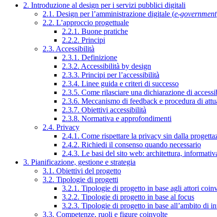
2. Introduzione al design per i servizi pubblici digitali
2.1. Design per l’amministrazione digitale (
e-government
2.2. L’approccio progettuale
2.2.1. Buone pratiche
2.2.2. Principi
2.3. Accessibilità
2.3.1. Definizione
2.3.2. Accessibilità by design
2.3.3. Principi per l’accessibilità
2.3.4. Linee guida e criteri di successo
2.3.5. Come rilasciare una dichiarazione di accessib
2.3.6. Meccanismo di feedback e procedura di attu
2.3.7. Obiettivi accessibilità
2.3.8. Normativa e approfondimenti
2.4. Privacy
2.4.1. Come rispettare la privacy sin dalla progettaz
2.4.2. Richiedi il consenso quando necessario
2.4.3. Le basi del sito web: architettura, informati
3. Pianificazione, gestione e strategia
3.1. Obiettivi del progetto
3.2. Tipologie di progetti
3.2.1. Tipologie di progetto in base agli attori coinv
3.2.2. Tipologie di progetto in base al focus
3.2.3. Tipologie di progetto in base all’ambito di i
3.3. Competenze, ruoli e figure coinvolte