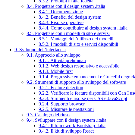
8.3.2. Prototipi in alta fedeltà
8.4. Progettare con il design system .italia
8.4.1. Documentazione
8.4.2. Benefici del design system
8.4.3. Risorse operative
8.4.4. Come contribuire al design system .italia
8.5. Progettare con i modelli di sito e servizi
8.5.1. Vantaggi dell’utilizzo dei modelli
8.5.2. I modelli di sito e servizi disponibili
9. Sviluppo dell’interfaccia
9.1. Approccio allo sviluppo
9.1.1. Attività preliminari
9.1.2. Web design responsivo e accessibile
9.1.3. Mobile first
9.1.4. Progressive enhancement e Graceful degrad
9.2. Strumenti di supporto allo sviluppo del software
9.2.1. Feature detection
9.2.2. Verificare le feature disponibili con Can I us
9.2.3. Strumenti e risorse per CSS e JavaScript
9.2.4. Supporto browser
9.2.5. Misurare le prestazioni
9.3. Catalogo del riuso
9.4. Sviluppare con il design system .italia
9.4.1. Il framework Bootstrap Italia
9.4.2. Il kit di sviluppo React