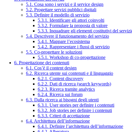
5.1. Cosa sono i servizi e il service design
5.2. Progettare servizi pubblici digitali
5.3. Definire il modello di servizio
5.3.1. Identificare gli attori coinvolti
5.3.2. Formulare la proposta di valore
5.3.3. Inquadrare gli elementi costitutivi del serviz
5.4. Descrivere il funzionamento del servizio
5.4.1. Mappare l’ecosistema
5.4.2. Rappresentare i flussi di servizio
5.5. Co-progettare le soluzioni
5.5.1. Workshop di co-progettazione
6. Progettazione dei contenuti
6.1. Cos’è il content design
6.2. Ricerca utente sui contenuti e il linguaggio
6.2.1. Content discovery
6.2.2. Dati di ricerca (search keywords)
6.2.3. Ricerca tramite analytics
6.2.4. Ricerca sui forum
6.3. Dalla ricerca ai bisogni degli utenti
6.3.1. User stories per definire i contenuti
6.3.2. Job stories per definire i contenuti
6.3.3. Criteri di accettazione
6.4. Architettura dell’informazione
6.4.1. Definire l’architettura dell’informazione
6.4.2. Alberatura