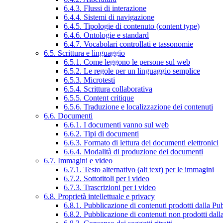
6.4.3. Flussi di interazione
6.4.4. Sistemi di navigazione
6.4.5. Tipologie di contenuto (content type)
6.4.6. Ontologie e standard
6.4.7. Vocabolari controllati e tassonomie
6.5. Scrittura e linguaggio
6.5.1. Come leggono le persone sul web
6.5.2. Le regole per un linguaggio semplice
6.5.3. Microtesti
6.5.4. Scrittura collaborativa
6.5.5. Content critique
6.5.6. Traduzione e localizzazione dei contenuti
6.6. Documenti
6.6.1. I documenti vanno sul web
6.6.2. Tipi di documenti
6.6.3. Formato di lettura dei documenti elettronici
6.6.4. Modalità di produzione dei documenti
6.7. Immagini e video
6.7.1. Testo alternativo (alt text) per le immagini
6.7.2. Sottotitoli per i video
6.7.3. Trascrizioni per i video
6.8. Proprietà intellettuale e privacy
6.8.1. Pubblicazione di contenuti prodotti dalla P
6.8.2. Pubblicazione di contenuti non prodotti dal