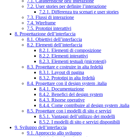
7.1. Caratteristiche dell’interazione
7.2. User stories per definire l’interazione
7.2.1. Differenza tra scenari e user stories
7.3. Flussi di interazione
7.4. Wireframe
7.5. Prototipi interattivi
8. Progettazione dell’interfaccia
8.1. Obiettivi dell’interfaccia
8.2. Elementi dell’interfaccia
8.2.1. Elementi di composizione
8.2.2. Elementi interattivi
8.2.3. Elementi testuali (microtesti)
8.3. Progettare e costruire in alta fedeltà
8.3.1. Layout di pagina
8.3.2. Prototipi in alta fedeltà
8.4. Progettare con il design system .italia
8.4.1. Documentazione
8.4.2. Benefici del design system
8.4.3. Risorse operative
8.4.4. Come contribuire al design system .italia
8.5. Progettare con i modelli di sito e servizi
8.5.1. Vantaggi dell’utilizzo dei modelli
8.5.2. I modelli di sito e servizi disponibili
9. Sviluppo dell’interfaccia
9.1. Approccio allo sviluppo