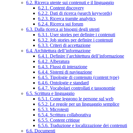
6.2. Ricerca utente sui contenuti e il linguaggio
6.2.1. Content discovery
6.2.2. Dati di ricerca (search keywords)
6.2.3. Ricerca tramite analytics
6.2.4. Ricerca sui forum
6.3. Dalla ricerca ai bisogni degli utenti
6.3.1. User stories per definire i contenuti
6.3.2. Job stories per definire i contenuti
6.3.3. Criteri di accettazione
6.4. Architettura dell’informazione
6.4.1. Definire l’architettura dell’informazione
6.4.2. Alberatura
6.4.3. Flussi di interazione
6.4.4. Sistemi di navigazione
6.4.5. Tipologie di contenuto (content type)
6.4.6. Ontologie e standard
6.4.7. Vocabolari controllati e tassonomie
6.5. Scrittura e linguaggio
6.5.1. Come leggono le persone sul web
6.5.2. Le regole per un linguaggio semplice
6.5.3. Microtesti
6.5.4. Scrittura collaborativa
6.5.5. Content critique
6.5.6. Traduzione e localizzazione dei contenuti
6.6. Documenti