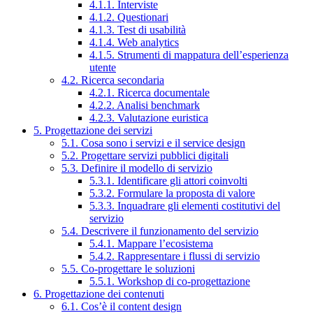
4.1.1. Interviste
4.1.2. Questionari
4.1.3. Test di usabilità
4.1.4. Web analytics
4.1.5. Strumenti di mappatura dell’esperienza
utente
4.2. Ricerca secondaria
4.2.1. Ricerca documentale
4.2.2. Analisi benchmark
4.2.3. Valutazione euristica
5. Progettazione dei servizi
5.1. Cosa sono i servizi e il service design
5.2. Progettare servizi pubblici digitali
5.3. Definire il modello di servizio
5.3.1. Identificare gli attori coinvolti
5.3.2. Formulare la proposta di valore
5.3.3. Inquadrare gli elementi costitutivi del
servizio
5.4. Descrivere il funzionamento del servizio
5.4.1. Mappare l’ecosistema
5.4.2. Rappresentare i flussi di servizio
5.5. Co-progettare le soluzioni
5.5.1. Workshop di co-progettazione
6. Progettazione dei contenuti
6.1. Cos’è il content design