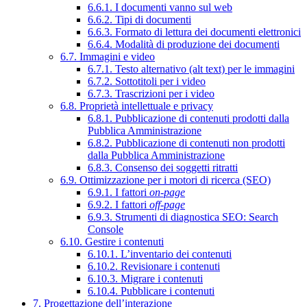
6.6.1. I documenti vanno sul web
6.6.2. Tipi di documenti
6.6.3. Formato di lettura dei documenti elettronici
6.6.4. Modalità di produzione dei documenti
6.7. Immagini e video
6.7.1. Testo alternativo (alt text) per le immagini
6.7.2. Sottotitoli per i video
6.7.3. Trascrizioni per i video
6.8. Proprietà intellettuale e privacy
6.8.1. Pubblicazione di contenuti prodotti dalla
Pubblica Amministrazione
6.8.2. Pubblicazione di contenuti non prodotti
dalla Pubblica Amministrazione
6.8.3. Consenso dei soggetti ritratti
6.9. Ottimizzazione per i motori di ricerca (SEO)
6.9.1. I fattori
on-page
6.9.2. I fattori
off-page
6.9.3. Strumenti di diagnostica SEO: Search
Console
6.10. Gestire i contenuti
6.10.1. L’inventario dei contenuti
6.10.2. Revisionare i contenuti
6.10.3. Migrare i contenuti
6.10.4. Pubblicare i contenuti
7. Progettazione dell’interazione