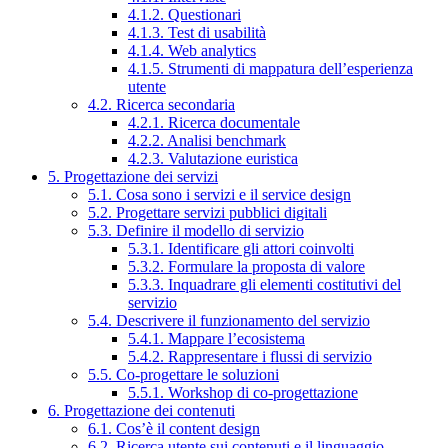
4.1.2. Questionari
4.1.3. Test di usabilità
4.1.4. Web analytics
4.1.5. Strumenti di mappatura dell’esperienza
utente
4.2. Ricerca secondaria
4.2.1. Ricerca documentale
4.2.2. Analisi benchmark
4.2.3. Valutazione euristica
5. Progettazione dei servizi
5.1. Cosa sono i servizi e il service design
5.2. Progettare servizi pubblici digitali
5.3. Definire il modello di servizio
5.3.1. Identificare gli attori coinvolti
5.3.2. Formulare la proposta di valore
5.3.3. Inquadrare gli elementi costitutivi del
servizio
5.4. Descrivere il funzionamento del servizio
5.4.1. Mappare l’ecosistema
5.4.2. Rappresentare i flussi di servizio
5.5. Co-progettare le soluzioni
5.5.1. Workshop di co-progettazione
6. Progettazione dei contenuti
6.1. Cos’è il content design
6.2. Ricerca utente sui contenuti e il linguaggio