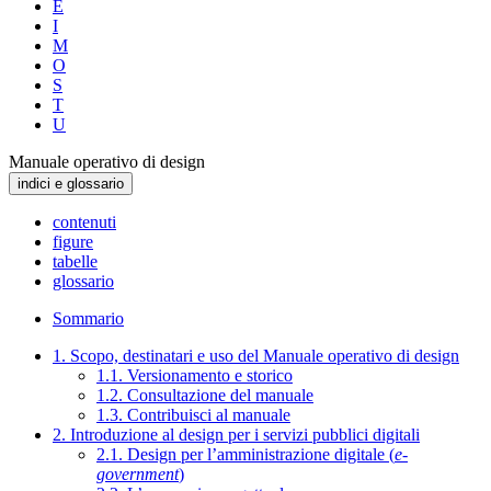
E
I
M
O
S
T
U
Manuale operativo di design
indici e glossario
contenuti
figure
tabelle
glossario
Sommario
1. Scopo, destinatari e uso del Manuale operativo di design
1.1. Versionamento e storico
1.2. Consultazione del manuale
1.3. Contribuisci al manuale
2. Introduzione al design per i servizi pubblici digitali
2.1. Design per l’amministrazione digitale (
e-
government
)