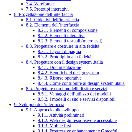
7.4. Wireframe
7.5. Prototipi interattivi
8. Progettazione dell’interfaccia
8.1. Obiettivi dell’interfaccia
8.2. Elementi dell’interfaccia
8.2.1. Elementi di composizione
8.2.2. Elementi interattivi
8.2.3. Elementi testuali (microtesti)
8.3. Progettare e costruire in alta fedeltà
8.3.1. Layout di pagina
8.3.2. Prototipi in alta fedeltà
8.4. Progettare con il design system .italia
8.4.1. Documentazione
8.4.2. Benefici del design system
8.4.3. Risorse operative
8.4.4. Come contribuire al design system .italia
8.5. Progettare con i modelli di sito e servizi
8.5.1. Vantaggi dell’utilizzo dei modelli
8.5.2. I modelli di sito e servizi disponibili
9. Sviluppo dell’interfaccia
9.1. Approccio allo sviluppo
9.1.1. Attività preliminari
9.1.2. Web design responsivo e accessibile
9.1.3. Mobile first
9.1.4. Progressive enhancement e Graceful