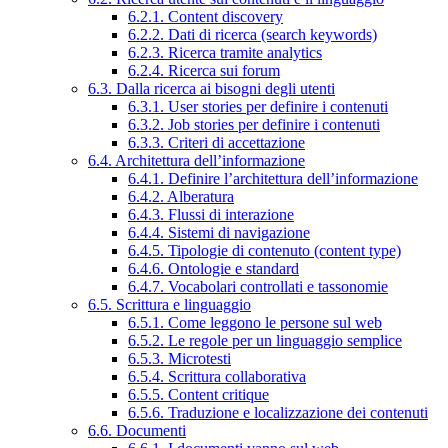
6.2.1. Content discovery
6.2.2. Dati di ricerca (search keywords)
6.2.3. Ricerca tramite analytics
6.2.4. Ricerca sui forum
6.3. Dalla ricerca ai bisogni degli utenti
6.3.1. User stories per definire i contenuti
6.3.2. Job stories per definire i contenuti
6.3.3. Criteri di accettazione
6.4. Architettura dell’informazione
6.4.1. Definire l’architettura dell’informazione
6.4.2. Alberatura
6.4.3. Flussi di interazione
6.4.4. Sistemi di navigazione
6.4.5. Tipologie di contenuto (content type)
6.4.6. Ontologie e standard
6.4.7. Vocabolari controllati e tassonomie
6.5. Scrittura e linguaggio
6.5.1. Come leggono le persone sul web
6.5.2. Le regole per un linguaggio semplice
6.5.3. Microtesti
6.5.4. Scrittura collaborativa
6.5.5. Content critique
6.5.6. Traduzione e localizzazione dei contenuti
6.6. Documenti