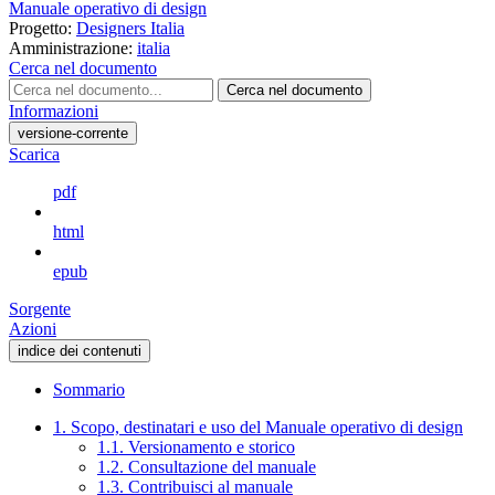
Manuale operativo di design
Progetto:
Designers Italia
Amministrazione:
italia
Cerca nel documento
Cerca nel documento
Informazioni
versione-corrente
Scarica
pdf
html
epub
Sorgente
Azioni
indice dei contenuti
Sommario
1. Scopo, destinatari e uso del Manuale operativo di design
1.1. Versionamento e storico
1.2. Consultazione del manuale
1.3. Contribuisci al manuale