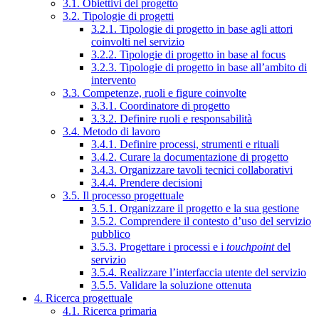
3.1. Obiettivi del progetto
3.2. Tipologie di progetti
3.2.1. Tipologie di progetto in base agli attori
coinvolti nel servizio
3.2.2. Tipologie di progetto in base al focus
3.2.3. Tipologie di progetto in base all’ambito di
intervento
3.3. Competenze, ruoli e figure coinvolte
3.3.1. Coordinatore di progetto
3.3.2. Definire ruoli e responsabilità
3.4. Metodo di lavoro
3.4.1. Definire processi, strumenti e rituali
3.4.2. Curare la documentazione di progetto
3.4.3. Organizzare tavoli tecnici collaborativi
3.4.4. Prendere decisioni
3.5. Il processo progettuale
3.5.1. Organizzare il progetto e la sua gestione
3.5.2. Comprendere il contesto d’uso del servizio
pubblico
3.5.3. Progettare i processi e i
touchpoint
del
servizio
3.5.4. Realizzare l’interfaccia utente del servizio
3.5.5. Validare la soluzione ottenuta
4. Ricerca progettuale
4.1. Ricerca primaria