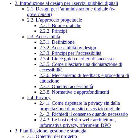
2. Introduzione al design per i servizi pubblici digitali
2.1. Design per l’amministrazione digitale (
e-
government
)
2.2. L’approccio progettuale
2.2.1. Buone pratiche
2.2.2. Principi
2.3. Accessibilità
2.3.1. Definizione
2.3.2. Accessibilità by design
2.3.3. Principi per l’accessibilità
2.3.4. Linee guida e criteri di successo
2.3.5. Come rilasciare una dichiarazione di
accessibilità
2.3.6. Meccanismo di feedback e procedura di
attuazione
2.3.7. Obiettivi accessibilità
2.3.8. Normativa e approfondimenti
2.4. Privacy
2.4.1. Come rispettare la privacy sin dalla
progettazione di un sito o servizio digitale
2.4.2. Richiedi il consenso quando necessario
2.4.3. Le basi del sito web: architettura,
informativa privacy, riferimenti DPO
3. Pianificazione, gestione e strategia
3.1. Obiettivi del progetto