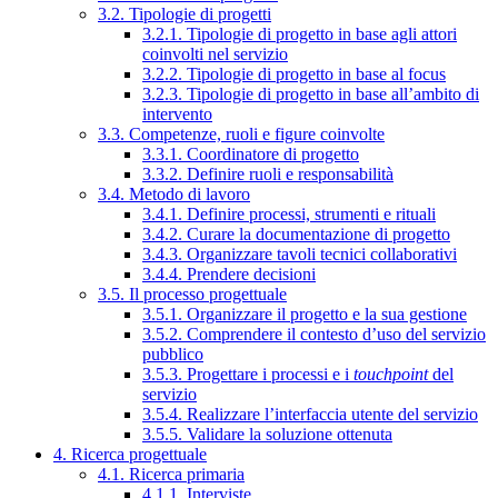
3.2. Tipologie di progetti
3.2.1. Tipologie di progetto in base agli attori
coinvolti nel servizio
3.2.2. Tipologie di progetto in base al focus
3.2.3. Tipologie di progetto in base all’ambito di
intervento
3.3. Competenze, ruoli e figure coinvolte
3.3.1. Coordinatore di progetto
3.3.2. Definire ruoli e responsabilità
3.4. Metodo di lavoro
3.4.1. Definire processi, strumenti e rituali
3.4.2. Curare la documentazione di progetto
3.4.3. Organizzare tavoli tecnici collaborativi
3.4.4. Prendere decisioni
3.5. Il processo progettuale
3.5.1. Organizzare il progetto e la sua gestione
3.5.2. Comprendere il contesto d’uso del servizio
pubblico
3.5.3. Progettare i processi e i
touchpoint
del
servizio
3.5.4. Realizzare l’interfaccia utente del servizio
3.5.5. Validare la soluzione ottenuta
4. Ricerca progettuale
4.1. Ricerca primaria
4.1.1. Interviste