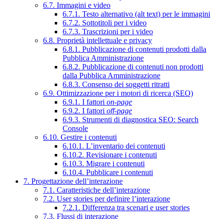
6.7. Immagini e video
6.7.1. Testo alternativo (alt text) per le immagini
6.7.2. Sottotitoli per i video
6.7.3. Trascrizioni per i video
6.8. Proprietà intellettuale e privacy
6.8.1. Pubblicazione di contenuti prodotti dalla
Pubblica Amministrazione
6.8.2. Pubblicazione di contenuti non prodotti
dalla Pubblica Amministrazione
6.8.3. Consenso dei soggetti ritratti
6.9. Ottimizzazione per i motori di ricerca (SEO)
6.9.1. I fattori
on-page
6.9.2. I fattori
off-page
6.9.3. Strumenti di diagnostica SEO: Search
Console
6.10. Gestire i contenuti
6.10.1. L’inventario dei contenuti
6.10.2. Revisionare i contenuti
6.10.3. Migrare i contenuti
6.10.4. Pubblicare i contenuti
7. Progettazione dell’interazione
7.1. Caratteristiche dell’interazione
7.2. User stories per definire l’interazione
7.2.1. Differenza tra scenari e user stories
7.3. Flussi di interazione