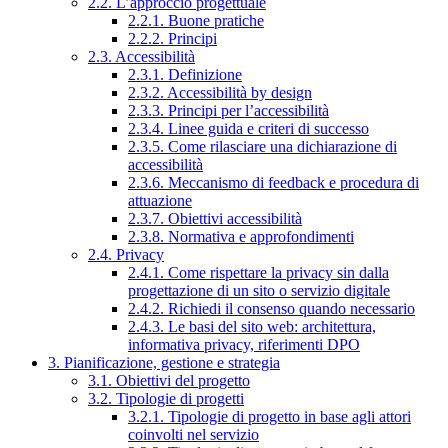
2.2. L’approccio progettuale
2.2.1. Buone pratiche
2.2.2. Principi
2.3. Accessibilità
2.3.1. Definizione
2.3.2. Accessibilità by design
2.3.3. Principi per l’accessibilità
2.3.4. Linee guida e criteri di successo
2.3.5. Come rilasciare una dichiarazione di
accessibilità
2.3.6. Meccanismo di feedback e procedura di
attuazione
2.3.7. Obiettivi accessibilità
2.3.8. Normativa e approfondimenti
2.4. Privacy
2.4.1. Come rispettare la privacy sin dalla
progettazione di un sito o servizio digitale
2.4.2. Richiedi il consenso quando necessario
2.4.3. Le basi del sito web: architettura,
informativa privacy, riferimenti DPO
3. Pianificazione, gestione e strategia
3.1. Obiettivi del progetto
3.2. Tipologie di progetti
3.2.1. Tipologie di progetto in base agli attori
coinvolti nel servizio