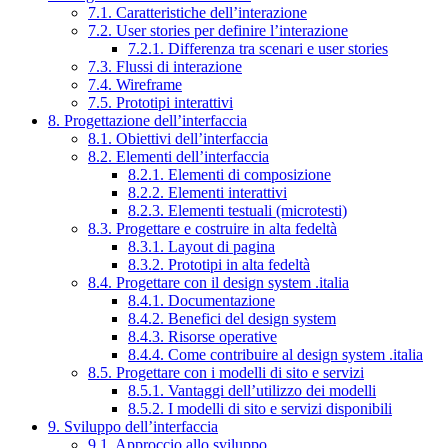
7.1. Caratteristiche dell’interazione
7.2. User stories per definire l’interazione
7.2.1. Differenza tra scenari e user stories
7.3. Flussi di interazione
7.4. Wireframe
7.5. Prototipi interattivi
8. Progettazione dell’interfaccia
8.1. Obiettivi dell’interfaccia
8.2. Elementi dell’interfaccia
8.2.1. Elementi di composizione
8.2.2. Elementi interattivi
8.2.3. Elementi testuali (microtesti)
8.3. Progettare e costruire in alta fedeltà
8.3.1. Layout di pagina
8.3.2. Prototipi in alta fedeltà
8.4. Progettare con il design system .italia
8.4.1. Documentazione
8.4.2. Benefici del design system
8.4.3. Risorse operative
8.4.4. Come contribuire al design system .italia
8.5. Progettare con i modelli di sito e servizi
8.5.1. Vantaggi dell’utilizzo dei modelli
8.5.2. I modelli di sito e servizi disponibili
9. Sviluppo dell’interfaccia
9.1. Approccio allo sviluppo