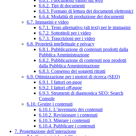
6.6.1. I documenti vanno sul web
6.6.2. Tipi di documenti
6.6.3. Formato di lettura dei documenti elettronici
6.6.4. Modalità di produzione dei documenti
6.7. Immagini e video
6.7.1. Testo alternativo (alt text) per le immagini
6.7.2. Sottotitoli per i video
6.7.3. Trascrizioni per i video
6.8. Proprietà intellettuale e privacy
6.8.1. Pubblicazione di contenuti prodotti dalla
Pubblica Amministrazione
6.8.2. Pubblicazione di contenuti non prodotti
dalla Pubblica Amministrazione
6.8.3. Consenso dei soggetti ritratti
6.9. Ottimizzazione per i motori di ricerca (SEO)
6.9.1. I fattori
on-page
6.9.2. I fattori
off-page
6.9.3. Strumenti di diagnostica SEO: Search
Console
6.10. Gestire i contenuti
6.10.1. L’inventario dei contenuti
6.10.2. Revisionare i contenuti
6.10.3. Migrare i contenuti
6.10.4. Pubblicare i contenuti
7. Progettazione dell’interazione