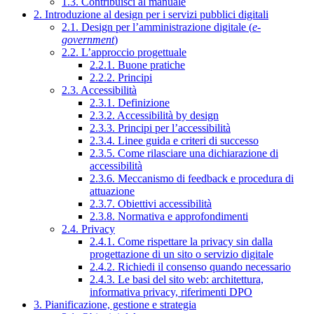
1.3. Contribuisci al manuale
2. Introduzione al design per i servizi pubblici digitali
2.1. Design per l’amministrazione digitale (
e-
government
)
2.2. L’approccio progettuale
2.2.1. Buone pratiche
2.2.2. Principi
2.3. Accessibilità
2.3.1. Definizione
2.3.2. Accessibilità by design
2.3.3. Principi per l’accessibilità
2.3.4. Linee guida e criteri di successo
2.3.5. Come rilasciare una dichiarazione di
accessibilità
2.3.6. Meccanismo di feedback e procedura di
attuazione
2.3.7. Obiettivi accessibilità
2.3.8. Normativa e approfondimenti
2.4. Privacy
2.4.1. Come rispettare la privacy sin dalla
progettazione di un sito o servizio digitale
2.4.2. Richiedi il consenso quando necessario
2.4.3. Le basi del sito web: architettura,
informativa privacy, riferimenti DPO
3. Pianificazione, gestione e strategia