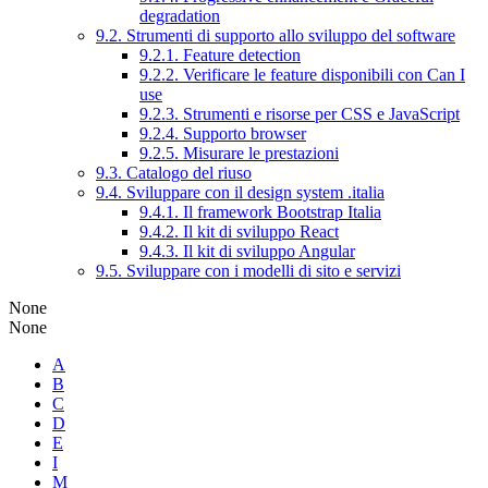
degradation
9.2. Strumenti di supporto allo sviluppo del software
9.2.1. Feature detection
9.2.2. Verificare le feature disponibili con Can I
use
9.2.3. Strumenti e risorse per CSS e JavaScript
9.2.4. Supporto browser
9.2.5. Misurare le prestazioni
9.3. Catalogo del riuso
9.4. Sviluppare con il design system .italia
9.4.1. Il framework Bootstrap Italia
9.4.2. Il kit di sviluppo React
9.4.3. Il kit di sviluppo Angular
9.5. Sviluppare con i modelli di sito e servizi
None
None
A
B
C
D
E
I
M