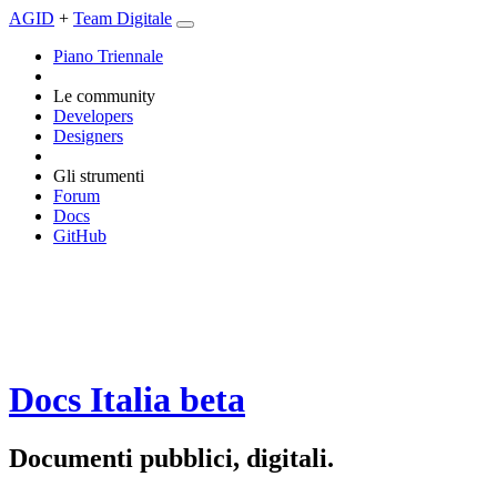
AGID
+
Team Digitale
Piano Triennale
Le community
Developers
Designers
Gli strumenti
Forum
Docs
GitHub
Docs Italia
beta
Documenti pubblici, digitali.