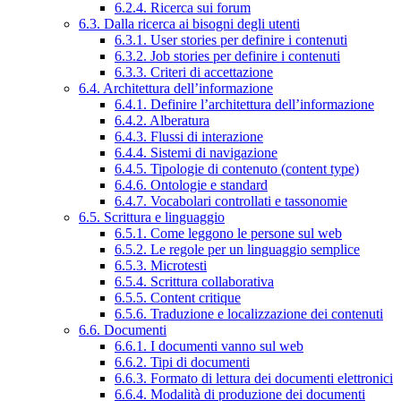
6.2.4. Ricerca sui forum
6.3. Dalla ricerca ai bisogni degli utenti
6.3.1. User stories per definire i contenuti
6.3.2. Job stories per definire i contenuti
6.3.3. Criteri di accettazione
6.4. Architettura dell’informazione
6.4.1. Definire l’architettura dell’informazione
6.4.2. Alberatura
6.4.3. Flussi di interazione
6.4.4. Sistemi di navigazione
6.4.5. Tipologie di contenuto (content type)
6.4.6. Ontologie e standard
6.4.7. Vocabolari controllati e tassonomie
6.5. Scrittura e linguaggio
6.5.1. Come leggono le persone sul web
6.5.2. Le regole per un linguaggio semplice
6.5.3. Microtesti
6.5.4. Scrittura collaborativa
6.5.5. Content critique
6.5.6. Traduzione e localizzazione dei contenuti
6.6. Documenti
6.6.1. I documenti vanno sul web
6.6.2. Tipi di documenti
6.6.3. Formato di lettura dei documenti elettronici
6.6.4. Modalità di produzione dei documenti