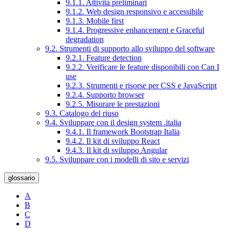
9.1.1. Attività preliminari
9.1.2. Web design responsivo e accessibile
9.1.3. Mobile first
9.1.4. Progressive enhancement e Graceful
degradation
9.2. Strumenti di supporto allo sviluppo del software
9.2.1. Feature detection
9.2.2. Verificare le feature disponibili con Can I
use
9.2.3. Strumenti e risorse per CSS e JavaScript
9.2.4. Supporto browser
9.2.5. Misurare le prestazioni
9.3. Catalogo del riuso
9.4. Sviluppare con il design system .italia
9.4.1. Il framework Bootstrap Italia
9.4.2. Il kit di sviluppo React
9.4.3. Il kit di sviluppo Angular
9.5. Sviluppare con i modelli di sito e servizi
glossario
A
B
C
D