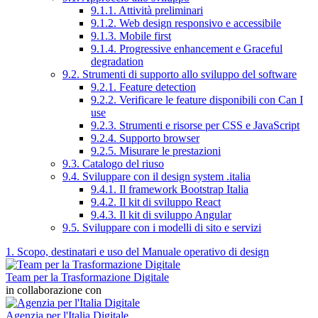
9.1.1. Attività preliminari
9.1.2. Web design responsivo e accessibile
9.1.3. Mobile first
9.1.4. Progressive enhancement e Graceful
degradation
9.2. Strumenti di supporto allo sviluppo del software
9.2.1. Feature detection
9.2.2. Verificare le feature disponibili con Can I
use
9.2.3. Strumenti e risorse per CSS e JavaScript
9.2.4. Supporto browser
9.2.5. Misurare le prestazioni
9.3. Catalogo del riuso
9.4. Sviluppare con il design system .italia
9.4.1. Il framework Bootstrap Italia
9.4.2. Il kit di sviluppo React
9.4.3. Il kit di sviluppo Angular
9.5. Sviluppare con i modelli di sito e servizi
1. Scopo, destinatari e uso del Manuale operativo di design
Team per la Trasformazione Digitale
in collaborazione con
Agenzia per l'Italia Digitale