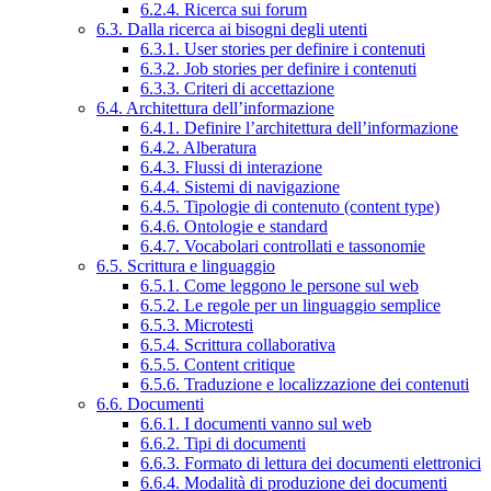
6.2.4. Ricerca sui forum
6.3. Dalla ricerca ai bisogni degli utenti
6.3.1. User stories per definire i contenuti
6.3.2. Job stories per definire i contenuti
6.3.3. Criteri di accettazione
6.4. Architettura dell’informazione
6.4.1. Definire l’architettura dell’informazione
6.4.2. Alberatura
6.4.3. Flussi di interazione
6.4.4. Sistemi di navigazione
6.4.5. Tipologie di contenuto (content type)
6.4.6. Ontologie e standard
6.4.7. Vocabolari controllati e tassonomie
6.5. Scrittura e linguaggio
6.5.1. Come leggono le persone sul web
6.5.2. Le regole per un linguaggio semplice
6.5.3. Microtesti
6.5.4. Scrittura collaborativa
6.5.5. Content critique
6.5.6. Traduzione e localizzazione dei contenuti
6.6. Documenti
6.6.1. I documenti vanno sul web
6.6.2. Tipi di documenti
6.6.3. Formato di lettura dei documenti elettronici
6.6.4. Modalità di produzione dei documenti