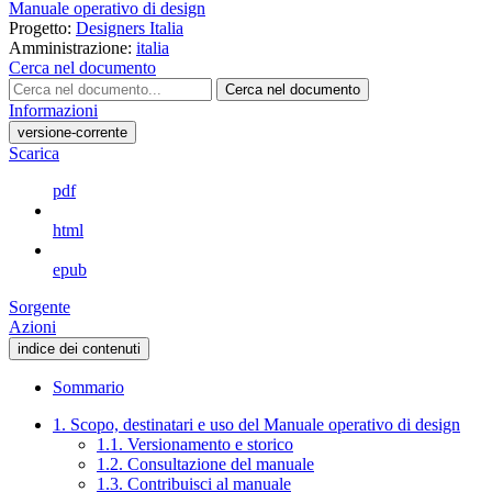
Manuale operativo di design
Progetto:
Designers Italia
Amministrazione:
italia
Cerca nel documento
Cerca nel documento
Informazioni
versione-corrente
Scarica
pdf
html
epub
Sorgente
Azioni
indice dei contenuti
Sommario
1. Scopo, destinatari e uso del Manuale operativo di design
1.1. Versionamento e storico
1.2. Consultazione del manuale
1.3. Contribuisci al manuale