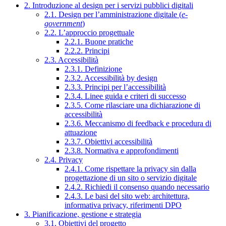
2. Introduzione al design per i servizi pubblici digitali
2.1. Design per l’amministrazione digitale (
e-
government
)
2.2. L’approccio progettuale
2.2.1. Buone pratiche
2.2.2. Principi
2.3. Accessibilità
2.3.1. Definizione
2.3.2. Accessibilità by design
2.3.3. Principi per l’accessibilità
2.3.4. Linee guida e criteri di successo
2.3.5. Come rilasciare una dichiarazione di
accessibilità
2.3.6. Meccanismo di feedback e procedura di
attuazione
2.3.7. Obiettivi accessibilità
2.3.8. Normativa e approfondimenti
2.4. Privacy
2.4.1. Come rispettare la privacy sin dalla
progettazione di un sito o servizio digitale
2.4.2. Richiedi il consenso quando necessario
2.4.3. Le basi del sito web: architettura,
informativa privacy, riferimenti DPO
3. Pianificazione, gestione e strategia
3.1. Obiettivi del progetto