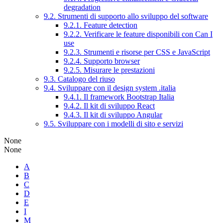
degradation
9.2. Strumenti di supporto allo sviluppo del software
9.2.1. Feature detection
9.2.2. Verificare le feature disponibili con Can I
use
9.2.3. Strumenti e risorse per CSS e JavaScript
9.2.4. Supporto browser
9.2.5. Misurare le prestazioni
9.3. Catalogo del riuso
9.4. Sviluppare con il design system .italia
9.4.1. Il framework Bootstrap Italia
9.4.2. Il kit di sviluppo React
9.4.3. Il kit di sviluppo Angular
9.5. Sviluppare con i modelli di sito e servizi
None
None
A
B
C
D
E
I
M