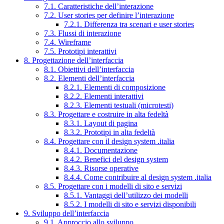
7.1. Caratteristiche dell’interazione
7.2. User stories per definire l’interazione
7.2.1. Differenza tra scenari e user stories
7.3. Flussi di interazione
7.4. Wireframe
7.5. Prototipi interattivi
8. Progettazione dell’interfaccia
8.1. Obiettivi dell’interfaccia
8.2. Elementi dell’interfaccia
8.2.1. Elementi di composizione
8.2.2. Elementi interattivi
8.2.3. Elementi testuali (microtesti)
8.3. Progettare e costruire in alta fedeltà
8.3.1. Layout di pagina
8.3.2. Prototipi in alta fedeltà
8.4. Progettare con il design system .italia
8.4.1. Documentazione
8.4.2. Benefici del design system
8.4.3. Risorse operative
8.4.4. Come contribuire al design system .italia
8.5. Progettare con i modelli di sito e servizi
8.5.1. Vantaggi dell’utilizzo dei modelli
8.5.2. I modelli di sito e servizi disponibili
9. Sviluppo dell’interfaccia
9.1. Approccio allo sviluppo