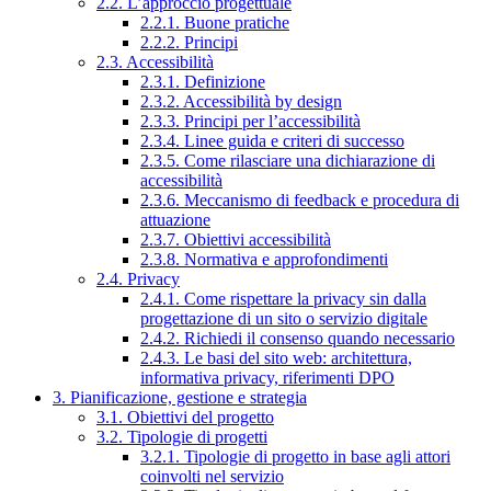
2.2. L’approccio progettuale
2.2.1. Buone pratiche
2.2.2. Principi
2.3. Accessibilità
2.3.1. Definizione
2.3.2. Accessibilità by design
2.3.3. Principi per l’accessibilità
2.3.4. Linee guida e criteri di successo
2.3.5. Come rilasciare una dichiarazione di
accessibilità
2.3.6. Meccanismo di feedback e procedura di
attuazione
2.3.7. Obiettivi accessibilità
2.3.8. Normativa e approfondimenti
2.4. Privacy
2.4.1. Come rispettare la privacy sin dalla
progettazione di un sito o servizio digitale
2.4.2. Richiedi il consenso quando necessario
2.4.3. Le basi del sito web: architettura,
informativa privacy, riferimenti DPO
3. Pianificazione, gestione e strategia
3.1. Obiettivi del progetto
3.2. Tipologie di progetti
3.2.1. Tipologie di progetto in base agli attori
coinvolti nel servizio