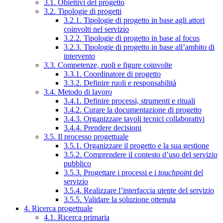
3.1. Obiettivi del progetto
3.2. Tipologie di progetti
3.2.1. Tipologie di progetto in base agli attori
coinvolti nel servizio
3.2.2. Tipologie di progetto in base al focus
3.2.3. Tipologie di progetto in base all’ambito di
intervento
3.3. Competenze, ruoli e figure coinvolte
3.3.1. Coordinatore di progetto
3.3.2. Definire ruoli e responsabilità
3.4. Metodo di lavoro
3.4.1. Definire processi, strumenti e rituali
3.4.2. Curare la documentazione di progetto
3.4.3. Organizzare tavoli tecnici collaborativi
3.4.4. Prendere decisioni
3.5. Il processo progettuale
3.5.1. Organizzare il progetto e la sua gestione
3.5.2. Comprendere il contesto d’uso del servizio
pubblico
3.5.3. Progettare i processi e i
touchpoint
del
servizio
3.5.4. Realizzare l’interfaccia utente del servizio
3.5.5. Validare la soluzione ottenuta
4. Ricerca progettuale
4.1. Ricerca primaria