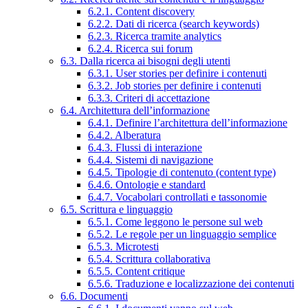
6.2.1. Content discovery
6.2.2. Dati di ricerca (search keywords)
6.2.3. Ricerca tramite analytics
6.2.4. Ricerca sui forum
6.3. Dalla ricerca ai bisogni degli utenti
6.3.1. User stories per definire i contenuti
6.3.2. Job stories per definire i contenuti
6.3.3. Criteri di accettazione
6.4. Architettura dell’informazione
6.4.1. Definire l’architettura dell’informazione
6.4.2. Alberatura
6.4.3. Flussi di interazione
6.4.4. Sistemi di navigazione
6.4.5. Tipologie di contenuto (content type)
6.4.6. Ontologie e standard
6.4.7. Vocabolari controllati e tassonomie
6.5. Scrittura e linguaggio
6.5.1. Come leggono le persone sul web
6.5.2. Le regole per un linguaggio semplice
6.5.3. Microtesti
6.5.4. Scrittura collaborativa
6.5.5. Content critique
6.5.6. Traduzione e localizzazione dei contenuti
6.6. Documenti