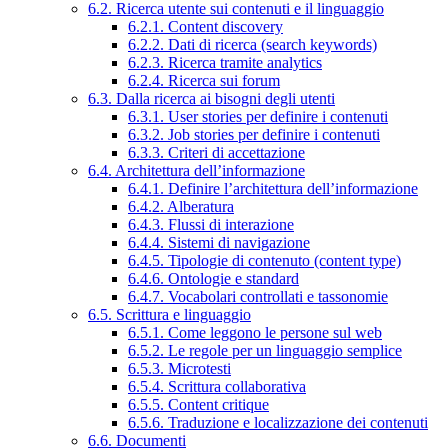
6.2. Ricerca utente sui contenuti e il linguaggio
6.2.1. Content discovery
6.2.2. Dati di ricerca (search keywords)
6.2.3. Ricerca tramite analytics
6.2.4. Ricerca sui forum
6.3. Dalla ricerca ai bisogni degli utenti
6.3.1. User stories per definire i contenuti
6.3.2. Job stories per definire i contenuti
6.3.3. Criteri di accettazione
6.4. Architettura dell’informazione
6.4.1. Definire l’architettura dell’informazione
6.4.2. Alberatura
6.4.3. Flussi di interazione
6.4.4. Sistemi di navigazione
6.4.5. Tipologie di contenuto (content type)
6.4.6. Ontologie e standard
6.4.7. Vocabolari controllati e tassonomie
6.5. Scrittura e linguaggio
6.5.1. Come leggono le persone sul web
6.5.2. Le regole per un linguaggio semplice
6.5.3. Microtesti
6.5.4. Scrittura collaborativa
6.5.5. Content critique
6.5.6. Traduzione e localizzazione dei contenuti
6.6. Documenti