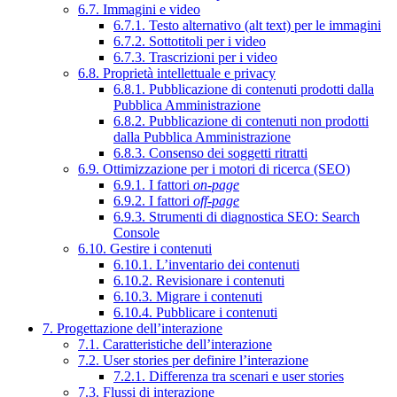
6.7. Immagini e video
6.7.1. Testo alternativo (alt text) per le immagini
6.7.2. Sottotitoli per i video
6.7.3. Trascrizioni per i video
6.8. Proprietà intellettuale e privacy
6.8.1. Pubblicazione di contenuti prodotti dalla
Pubblica Amministrazione
6.8.2. Pubblicazione di contenuti non prodotti
dalla Pubblica Amministrazione
6.8.3. Consenso dei soggetti ritratti
6.9. Ottimizzazione per i motori di ricerca (SEO)
6.9.1. I fattori
on-page
6.9.2. I fattori
off-page
6.9.3. Strumenti di diagnostica SEO: Search
Console
6.10. Gestire i contenuti
6.10.1. L’inventario dei contenuti
6.10.2. Revisionare i contenuti
6.10.3. Migrare i contenuti
6.10.4. Pubblicare i contenuti
7. Progettazione dell’interazione
7.1. Caratteristiche dell’interazione
7.2. User stories per definire l’interazione
7.2.1. Differenza tra scenari e user stories
7.3. Flussi di interazione