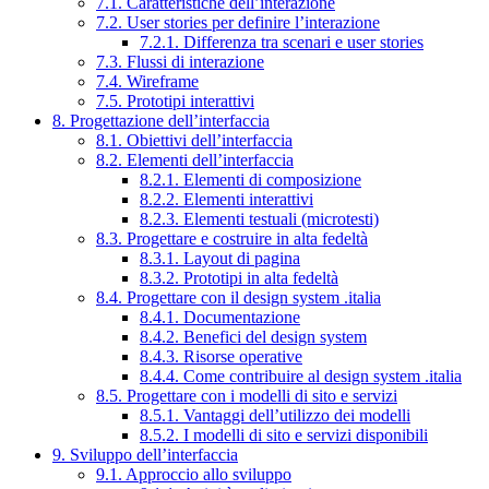
7.1. Caratteristiche dell’interazione
7.2. User stories per definire l’interazione
7.2.1. Differenza tra scenari e user stories
7.3. Flussi di interazione
7.4. Wireframe
7.5. Prototipi interattivi
8. Progettazione dell’interfaccia
8.1. Obiettivi dell’interfaccia
8.2. Elementi dell’interfaccia
8.2.1. Elementi di composizione
8.2.2. Elementi interattivi
8.2.3. Elementi testuali (microtesti)
8.3. Progettare e costruire in alta fedeltà
8.3.1. Layout di pagina
8.3.2. Prototipi in alta fedeltà
8.4. Progettare con il design system .italia
8.4.1. Documentazione
8.4.2. Benefici del design system
8.4.3. Risorse operative
8.4.4. Come contribuire al design system .italia
8.5. Progettare con i modelli di sito e servizi
8.5.1. Vantaggi dell’utilizzo dei modelli
8.5.2. I modelli di sito e servizi disponibili
9. Sviluppo dell’interfaccia
9.1. Approccio allo sviluppo