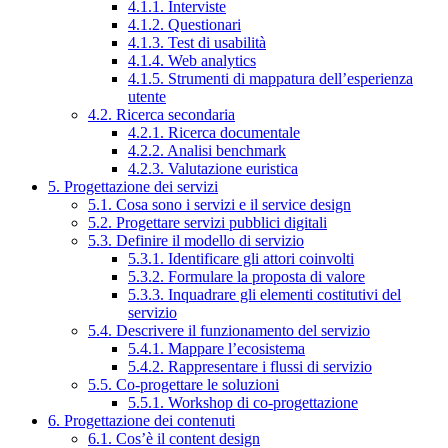
4.1.1. Interviste
4.1.2. Questionari
4.1.3. Test di usabilità
4.1.4. Web analytics
4.1.5. Strumenti di mappatura dell’esperienza
utente
4.2. Ricerca secondaria
4.2.1. Ricerca documentale
4.2.2. Analisi benchmark
4.2.3. Valutazione euristica
5. Progettazione dei servizi
5.1. Cosa sono i servizi e il service design
5.2. Progettare servizi pubblici digitali
5.3. Definire il modello di servizio
5.3.1. Identificare gli attori coinvolti
5.3.2. Formulare la proposta di valore
5.3.3. Inquadrare gli elementi costitutivi del
servizio
5.4. Descrivere il funzionamento del servizio
5.4.1. Mappare l’ecosistema
5.4.2. Rappresentare i flussi di servizio
5.5. Co-progettare le soluzioni
5.5.1. Workshop di co-progettazione
6. Progettazione dei contenuti
6.1. Cos’è il content design