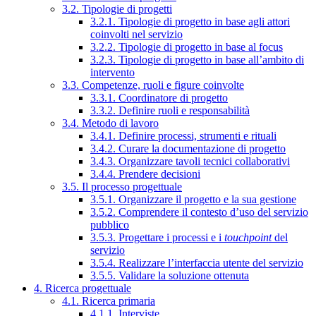
3.2. Tipologie di progetti
3.2.1. Tipologie di progetto in base agli attori
coinvolti nel servizio
3.2.2. Tipologie di progetto in base al focus
3.2.3. Tipologie di progetto in base all’ambito di
intervento
3.3. Competenze, ruoli e figure coinvolte
3.3.1. Coordinatore di progetto
3.3.2. Definire ruoli e responsabilità
3.4. Metodo di lavoro
3.4.1. Definire processi, strumenti e rituali
3.4.2. Curare la documentazione di progetto
3.4.3. Organizzare tavoli tecnici collaborativi
3.4.4. Prendere decisioni
3.5. Il processo progettuale
3.5.1. Organizzare il progetto e la sua gestione
3.5.2. Comprendere il contesto d’uso del servizio
pubblico
3.5.3. Progettare i processi e i
touchpoint
del
servizio
3.5.4. Realizzare l’interfaccia utente del servizio
3.5.5. Validare la soluzione ottenuta
4. Ricerca progettuale
4.1. Ricerca primaria
4.1.1. Interviste