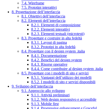
7.4. Wireframe
7.5. Prototipi interattivi
8. Progettazione dell’interfaccia
8.1. Obiettivi dell’interfaccia
8.2. Elementi dell’interfaccia
8.2.1. Elementi di composizione
8.2.2. Elementi interattivi
8.2.3. Elementi testuali (microtesti)
8.3. Progettare e costruire in alta fedeltà
8.3.1. Layout di pagina
8.3.2. Prototipi in alta fedeltà
8.4. Progettare con il design system .italia
8.4.1. Documentazione
8.4.2. Benefici del design system
8.4.3. Risorse operative
8.4.4. Come contribuire al design system .italia
8.5. Progettare con i modelli di sito e servizi
8.5.1. Vantaggi dell’utilizzo dei modelli
8.5.2. I modelli di sito e servizi disponibili
9. Sviluppo dell’interfaccia
9.1. Approccio allo sviluppo
9.1.1. Attività preliminari
9.1.2. Web design responsivo e accessibile
9.1.3. Mobile first
9.1.4. Progressive enhancement e Graceful