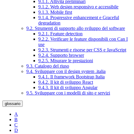
9.1.1. Attività preliminari
9.1.2. Web design responsivo e accessibile
9.1.3. Mobile first
9.1.4. Progressive enhancement e Graceful
degradation
9.2. Strumenti di supporto allo sviluppo del software
9.2.1. Feature detection
9.2.2. Verificare le feature disponibili con Can I
use
9.2.3. Strumenti e risorse per CSS e JavaScript
9.2.4. Supporto browser
9.2.5. Misurare le prestazioni
9.3. Catalogo del riuso
9.4. Sviluppare con il design system .italia
9.4.1. Il framework Bootstrap Italia
9.4.2. Il kit di sviluppo React
9.4.3. Il kit di sviluppo Angular
9.5. Sviluppare con i modelli di sito e servizi
glossario
A
B
C
D