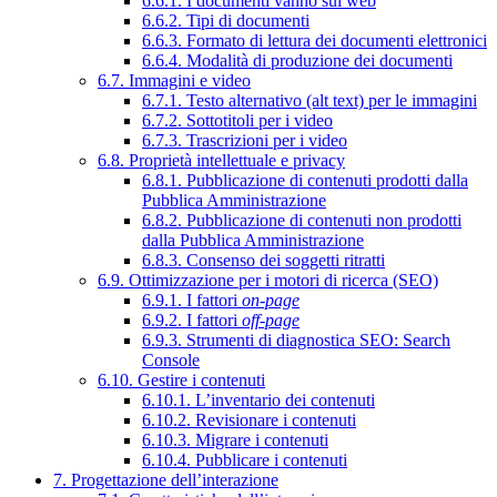
6.6.1. I documenti vanno sul web
6.6.2. Tipi di documenti
6.6.3. Formato di lettura dei documenti elettronici
6.6.4. Modalità di produzione dei documenti
6.7. Immagini e video
6.7.1. Testo alternativo (alt text) per le immagini
6.7.2. Sottotitoli per i video
6.7.3. Trascrizioni per i video
6.8. Proprietà intellettuale e privacy
6.8.1. Pubblicazione di contenuti prodotti dalla
Pubblica Amministrazione
6.8.2. Pubblicazione di contenuti non prodotti
dalla Pubblica Amministrazione
6.8.3. Consenso dei soggetti ritratti
6.9. Ottimizzazione per i motori di ricerca (SEO)
6.9.1. I fattori
on-page
6.9.2. I fattori
off-page
6.9.3. Strumenti di diagnostica SEO: Search
Console
6.10. Gestire i contenuti
6.10.1. L’inventario dei contenuti
6.10.2. Revisionare i contenuti
6.10.3. Migrare i contenuti
6.10.4. Pubblicare i contenuti
7. Progettazione dell’interazione