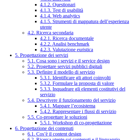
4.1.2. Questionari
4.1.3. Test di usabilità
4.1.4. Web analytics
4.1.5. Strumenti di mappatura dell’esperienza
utente
4.2. Ricerca secondaria
4.2.1. Ricerca documentale
4.2.2. Analisi benchmark
4.2.3. Valutazione euristica
5. Progettazione dei servizi
5.1. Cosa sono i servizi e il service design
5.2. Progettare servizi pubblici digitali
5.3. Definire il modello di servizio
5.3.1. Identificare gli attori coinvolti
5.3.2. Formulare la proposta di valore
5.3.3. Inquadrare gli elementi costitutivi del
servizio
5.4. Descrivere il funzionamento del servizio
5.4.1. Mappare l’ecosistema
5.4.2. Rappresentare i flussi di servizio
5.5. Co-progettare le soluzioni
5.5.1. Workshop di co-progettazione
6. Progettazione dei contenuti
6.1. Cos’è il content design
6.2. Ricerca utente sui contenuti e il linguaggio