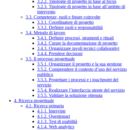
3.2.2. Tipologie di progetto in base al focus
3.2.3. Tipologie di progetto in base all’ambito di
intervento
3.3. Competenze, ruoli e figure coinvolte
3.3.1. Coordinatore di progetto
3.3.2. Definire ruoli e responsabilità
3.4. Metodo di lavoro
3.4.1. Definire processi, strumenti e rituali
3.4.2. Curare la documentazione di progetto
3.4.3. Organizzare tavoli tecnici collaborativi
3.4.4. Prendere decisioni
3.5. Il processo progettuale
3.5.1. Organizzare il progetto e la sua gestione
3.5.2. Comprendere il contesto d’uso del servizio
pubblico
3.5.3. Progettare i processi e i
touchpoint
del
servizio
3.5.4. Realizzare l’interfaccia utente del servizio
3.5.5. Validare la soluzione ottenuta
4. Ricerca progettuale
4.1. Ricerca primaria
4.1.1. Interviste
4.1.2. Questionari
4.1.3. Test di usabilità
4.1.4. Web analytics