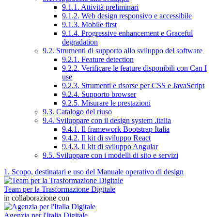
9.1.1. Attività preliminari
9.1.2. Web design responsivo e accessibile
9.1.3. Mobile first
9.1.4. Progressive enhancement e Graceful
degradation
9.2. Strumenti di supporto allo sviluppo del software
9.2.1. Feature detection
9.2.2. Verificare le feature disponibili con Can I
use
9.2.3. Strumenti e risorse per CSS e JavaScript
9.2.4. Supporto browser
9.2.5. Misurare le prestazioni
9.3. Catalogo del riuso
9.4. Sviluppare con il design system .italia
9.4.1. Il framework Bootstrap Italia
9.4.2. Il kit di sviluppo React
9.4.3. Il kit di sviluppo Angular
9.5. Sviluppare con i modelli di sito e servizi
1. Scopo, destinatari e uso del Manuale operativo di design
Team per la Trasformazione Digitale
in collaborazione con
Agenzia per l'Italia Digitale