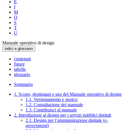
E
I
M
O
S
T
U
Manuale operativo di design
indici e glossario
contenuti
figure
tabelle
glossario
Sommario
1. Scopo, destinatari e uso del Manuale operativo di design
1.1. Versionamento e storico
1.2. Consultazione del manuale
1.3. Contribuisci al manuale
2. Introduzione al design per i servizi pubblici digitali
2.1. Design per l’amministrazione digitale (
e-
government
)