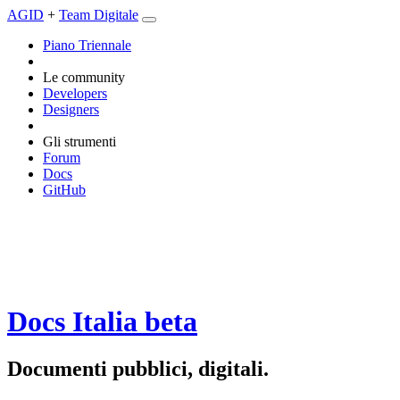
AGID
+
Team Digitale
Piano Triennale
Le community
Developers
Designers
Gli strumenti
Forum
Docs
GitHub
Docs Italia
beta
Documenti pubblici, digitali.