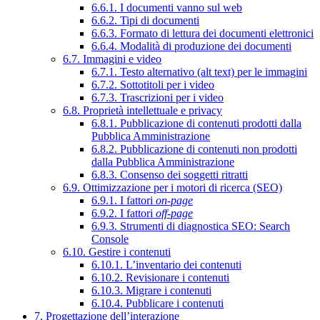
6.6.1. I documenti vanno sul web
6.6.2. Tipi di documenti
6.6.3. Formato di lettura dei documenti elettronici
6.6.4. Modalità di produzione dei documenti
6.7. Immagini e video
6.7.1. Testo alternativo (alt text) per le immagini
6.7.2. Sottotitoli per i video
6.7.3. Trascrizioni per i video
6.8. Proprietà intellettuale e privacy
6.8.1. Pubblicazione di contenuti prodotti dalla
Pubblica Amministrazione
6.8.2. Pubblicazione di contenuti non prodotti
dalla Pubblica Amministrazione
6.8.3. Consenso dei soggetti ritratti
6.9. Ottimizzazione per i motori di ricerca (SEO)
6.9.1. I fattori
on-page
6.9.2. I fattori
off-page
6.9.3. Strumenti di diagnostica SEO: Search
Console
6.10. Gestire i contenuti
6.10.1. L’inventario dei contenuti
6.10.2. Revisionare i contenuti
6.10.3. Migrare i contenuti
6.10.4. Pubblicare i contenuti
7. Progettazione dell’interazione