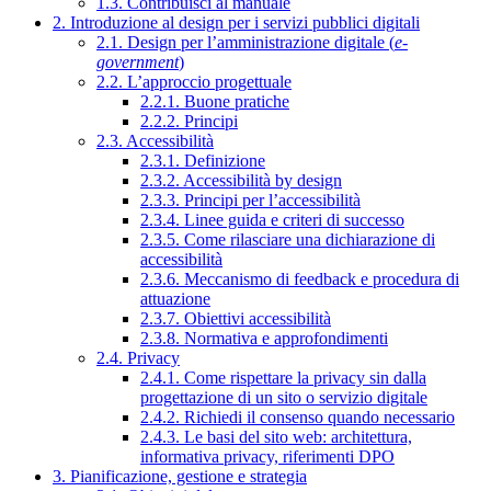
1.3. Contribuisci al manuale
2. Introduzione al design per i servizi pubblici digitali
2.1. Design per l’amministrazione digitale (
e-
government
)
2.2. L’approccio progettuale
2.2.1. Buone pratiche
2.2.2. Principi
2.3. Accessibilità
2.3.1. Definizione
2.3.2. Accessibilità by design
2.3.3. Principi per l’accessibilità
2.3.4. Linee guida e criteri di successo
2.3.5. Come rilasciare una dichiarazione di
accessibilità
2.3.6. Meccanismo di feedback e procedura di
attuazione
2.3.7. Obiettivi accessibilità
2.3.8. Normativa e approfondimenti
2.4. Privacy
2.4.1. Come rispettare la privacy sin dalla
progettazione di un sito o servizio digitale
2.4.2. Richiedi il consenso quando necessario
2.4.3. Le basi del sito web: architettura,
informativa privacy, riferimenti DPO
3. Pianificazione, gestione e strategia