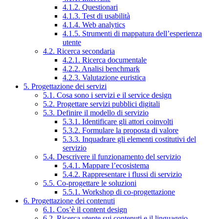
4.1.2. Questionari
4.1.3. Test di usabilità
4.1.4. Web analytics
4.1.5. Strumenti di mappatura dell’esperienza
utente
4.2. Ricerca secondaria
4.2.1. Ricerca documentale
4.2.2. Analisi benchmark
4.2.3. Valutazione euristica
5. Progettazione dei servizi
5.1. Cosa sono i servizi e il service design
5.2. Progettare servizi pubblici digitali
5.3. Definire il modello di servizio
5.3.1. Identificare gli attori coinvolti
5.3.2. Formulare la proposta di valore
5.3.3. Inquadrare gli elementi costitutivi del
servizio
5.4. Descrivere il funzionamento del servizio
5.4.1. Mappare l’ecosistema
5.4.2. Rappresentare i flussi di servizio
5.5. Co-progettare le soluzioni
5.5.1. Workshop di co-progettazione
6. Progettazione dei contenuti
6.1. Cos’è il content design
6.2. Ricerca utente sui contenuti e il linguaggio