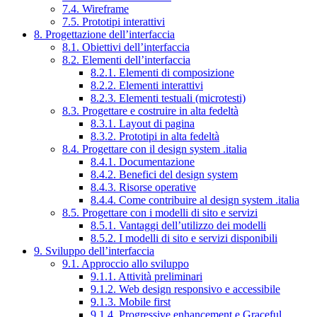
7.4. Wireframe
7.5. Prototipi interattivi
8. Progettazione dell’interfaccia
8.1. Obiettivi dell’interfaccia
8.2. Elementi dell’interfaccia
8.2.1. Elementi di composizione
8.2.2. Elementi interattivi
8.2.3. Elementi testuali (microtesti)
8.3. Progettare e costruire in alta fedeltà
8.3.1. Layout di pagina
8.3.2. Prototipi in alta fedeltà
8.4. Progettare con il design system .italia
8.4.1. Documentazione
8.4.2. Benefici del design system
8.4.3. Risorse operative
8.4.4. Come contribuire al design system .italia
8.5. Progettare con i modelli di sito e servizi
8.5.1. Vantaggi dell’utilizzo dei modelli
8.5.2. I modelli di sito e servizi disponibili
9. Sviluppo dell’interfaccia
9.1. Approccio allo sviluppo
9.1.1. Attività preliminari
9.1.2. Web design responsivo e accessibile
9.1.3. Mobile first
9.1.4. Progressive enhancement e Graceful