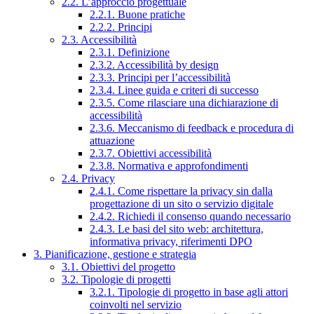
2.2. L’approccio progettuale
2.2.1. Buone pratiche
2.2.2. Principi
2.3. Accessibilità
2.3.1. Definizione
2.3.2. Accessibilità by design
2.3.3. Principi per l’accessibilità
2.3.4. Linee guida e criteri di successo
2.3.5. Come rilasciare una dichiarazione di
accessibilità
2.3.6. Meccanismo di feedback e procedura di
attuazione
2.3.7. Obiettivi accessibilità
2.3.8. Normativa e approfondimenti
2.4. Privacy
2.4.1. Come rispettare la privacy sin dalla
progettazione di un sito o servizio digitale
2.4.2. Richiedi il consenso quando necessario
2.4.3. Le basi del sito web: architettura,
informativa privacy, riferimenti DPO
3. Pianificazione, gestione e strategia
3.1. Obiettivi del progetto
3.2. Tipologie di progetti
3.2.1. Tipologie di progetto in base agli attori
coinvolti nel servizio