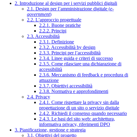
2. Introduzione al design per i servizi pubblici digitali
2.1. Design per l’amministrazione digitale (
e-
government
)
2.2. L’approccio progettuale
2.2.1. Buone pratiche
2.2.2. Principi
2.3. Accessibilità
2.3.1. Definizione
2.3.2. Accessibilità by design
2.3.3. Principi per l’accessibilità
2.3.4. Linee guida e criteri di successo
2.3.5. Come rilasciare una dichiarazione di
accessibilità
2.3.6. Meccanismo di feedback e procedura di
attuazione
2.3.7. Obiettivi accessibilità
2.3.8. Normativa e approfondimenti
2.4. Privacy
2.4.1. Come rispettare la privacy sin dalla
progettazione di un sito o servizio digitale
2.4.2. Richiedi il consenso quando necessario
2.4.3. Le basi del sito web: architettura,
informativa privacy, riferimenti DPO
3. Pianificazione, gestione e strategia
3.1. Obiettivi del progetto