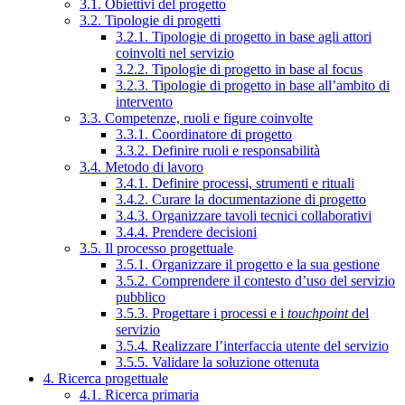
3.1. Obiettivi del progetto
3.2. Tipologie di progetti
3.2.1. Tipologie di progetto in base agli attori
coinvolti nel servizio
3.2.2. Tipologie di progetto in base al focus
3.2.3. Tipologie di progetto in base all’ambito di
intervento
3.3. Competenze, ruoli e figure coinvolte
3.3.1. Coordinatore di progetto
3.3.2. Definire ruoli e responsabilità
3.4. Metodo di lavoro
3.4.1. Definire processi, strumenti e rituali
3.4.2. Curare la documentazione di progetto
3.4.3. Organizzare tavoli tecnici collaborativi
3.4.4. Prendere decisioni
3.5. Il processo progettuale
3.5.1. Organizzare il progetto e la sua gestione
3.5.2. Comprendere il contesto d’uso del servizio
pubblico
3.5.3. Progettare i processi e i
touchpoint
del
servizio
3.5.4. Realizzare l’interfaccia utente del servizio
3.5.5. Validare la soluzione ottenuta
4. Ricerca progettuale
4.1. Ricerca primaria