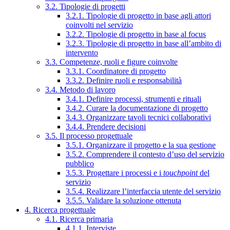
3.2. Tipologie di progetti
3.2.1. Tipologie di progetto in base agli attori
coinvolti nel servizio
3.2.2. Tipologie di progetto in base al focus
3.2.3. Tipologie di progetto in base all’ambito di
intervento
3.3. Competenze, ruoli e figure coinvolte
3.3.1. Coordinatore di progetto
3.3.2. Definire ruoli e responsabilità
3.4. Metodo di lavoro
3.4.1. Definire processi, strumenti e rituali
3.4.2. Curare la documentazione di progetto
3.4.3. Organizzare tavoli tecnici collaborativi
3.4.4. Prendere decisioni
3.5. Il processo progettuale
3.5.1. Organizzare il progetto e la sua gestione
3.5.2. Comprendere il contesto d’uso del servizio
pubblico
3.5.3. Progettare i processi e i
touchpoint
del
servizio
3.5.4. Realizzare l’interfaccia utente del servizio
3.5.5. Validare la soluzione ottenuta
4. Ricerca progettuale
4.1. Ricerca primaria
4.1.1. Interviste