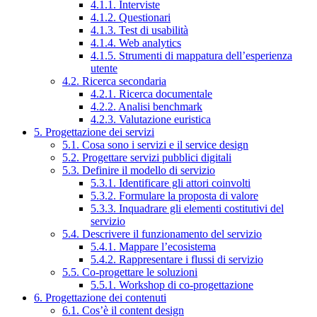
4.1.1. Interviste
4.1.2. Questionari
4.1.3. Test di usabilità
4.1.4. Web analytics
4.1.5. Strumenti di mappatura dell’esperienza
utente
4.2. Ricerca secondaria
4.2.1. Ricerca documentale
4.2.2. Analisi benchmark
4.2.3. Valutazione euristica
5. Progettazione dei servizi
5.1. Cosa sono i servizi e il service design
5.2. Progettare servizi pubblici digitali
5.3. Definire il modello di servizio
5.3.1. Identificare gli attori coinvolti
5.3.2. Formulare la proposta di valore
5.3.3. Inquadrare gli elementi costitutivi del
servizio
5.4. Descrivere il funzionamento del servizio
5.4.1. Mappare l’ecosistema
5.4.2. Rappresentare i flussi di servizio
5.5. Co-progettare le soluzioni
5.5.1. Workshop di co-progettazione
6. Progettazione dei contenuti
6.1. Cos’è il content design