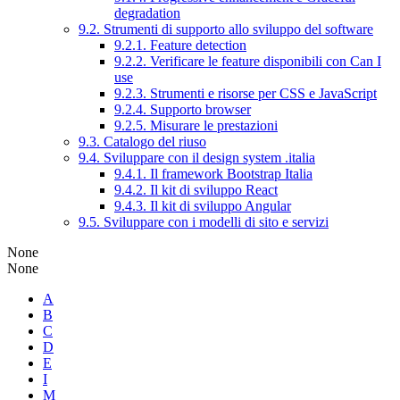
degradation
9.2. Strumenti di supporto allo sviluppo del software
9.2.1. Feature detection
9.2.2. Verificare le feature disponibili con Can I
use
9.2.3. Strumenti e risorse per CSS e JavaScript
9.2.4. Supporto browser
9.2.5. Misurare le prestazioni
9.3. Catalogo del riuso
9.4. Sviluppare con il design system .italia
9.4.1. Il framework Bootstrap Italia
9.4.2. Il kit di sviluppo React
9.4.3. Il kit di sviluppo Angular
9.5. Sviluppare con i modelli di sito e servizi
None
None
A
B
C
D
E
I
M