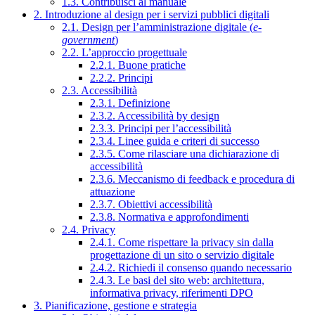
1.3. Contribuisci al manuale
2. Introduzione al design per i servizi pubblici digitali
2.1. Design per l’amministrazione digitale (
e-
government
)
2.2. L’approccio progettuale
2.2.1. Buone pratiche
2.2.2. Principi
2.3. Accessibilità
2.3.1. Definizione
2.3.2. Accessibilità by design
2.3.3. Principi per l’accessibilità
2.3.4. Linee guida e criteri di successo
2.3.5. Come rilasciare una dichiarazione di
accessibilità
2.3.6. Meccanismo di feedback e procedura di
attuazione
2.3.7. Obiettivi accessibilità
2.3.8. Normativa e approfondimenti
2.4. Privacy
2.4.1. Come rispettare la privacy sin dalla
progettazione di un sito o servizio digitale
2.4.2. Richiedi il consenso quando necessario
2.4.3. Le basi del sito web: architettura,
informativa privacy, riferimenti DPO
3. Pianificazione, gestione e strategia