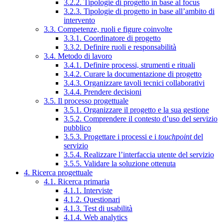
3.2.2. Tipologie di progetto in base al focus
3.2.3. Tipologie di progetto in base all’ambito di
intervento
3.3. Competenze, ruoli e figure coinvolte
3.3.1. Coordinatore di progetto
3.3.2. Definire ruoli e responsabilità
3.4. Metodo di lavoro
3.4.1. Definire processi, strumenti e rituali
3.4.2. Curare la documentazione di progetto
3.4.3. Organizzare tavoli tecnici collaborativi
3.4.4. Prendere decisioni
3.5. Il processo progettuale
3.5.1. Organizzare il progetto e la sua gestione
3.5.2. Comprendere il contesto d’uso del servizio
pubblico
3.5.3. Progettare i processi e i
touchpoint
del
servizio
3.5.4. Realizzare l’interfaccia utente del servizio
3.5.5. Validare la soluzione ottenuta
4. Ricerca progettuale
4.1. Ricerca primaria
4.1.1. Interviste
4.1.2. Questionari
4.1.3. Test di usabilità
4.1.4. Web analytics