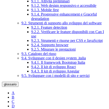
9.1.1. Attività preliminari
9.1.2. Web design responsivo e accessibile
9.1.3. Mobile first
9.1.4. Progressive enhancement e Graceful
degradation
9.2. Strumenti di supporto allo sviluppo del software
9.2.1. Feature detection
9.2.2. Verificare le feature disponibili con Can I
use
9.2.3. Strumenti e risorse per CSS e JavaScript
9.2.4. Supporto browser
9.2.5. Misurare le prestazioni
9.3. Catalogo del riuso
9.4. Sviluppare con il design system .italia
9.4.1. Il framework Bootstrap Italia
9.4.2. Il kit di sviluppo React
9.4.3. Il kit di sviluppo Angular
9.5. Sviluppare con i modelli di sito e servizi
glossario
A
B
C
D