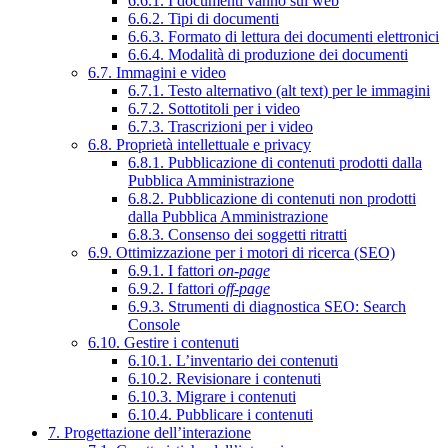
6.6.1. I documenti vanno sul web
6.6.2. Tipi di documenti
6.6.3. Formato di lettura dei documenti elettronici
6.6.4. Modalità di produzione dei documenti
6.7. Immagini e video
6.7.1. Testo alternativo (alt text) per le immagini
6.7.2. Sottotitoli per i video
6.7.3. Trascrizioni per i video
6.8. Proprietà intellettuale e privacy
6.8.1. Pubblicazione di contenuti prodotti dalla
Pubblica Amministrazione
6.8.2. Pubblicazione di contenuti non prodotti
dalla Pubblica Amministrazione
6.8.3. Consenso dei soggetti ritratti
6.9. Ottimizzazione per i motori di ricerca (SEO)
6.9.1. I fattori
on-page
6.9.2. I fattori
off-page
6.9.3. Strumenti di diagnostica SEO: Search
Console
6.10. Gestire i contenuti
6.10.1. L’inventario dei contenuti
6.10.2. Revisionare i contenuti
6.10.3. Migrare i contenuti
6.10.4. Pubblicare i contenuti
7. Progettazione dell’interazione