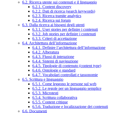
6.2. Ricerca utente sui contenuti e il linguaggio
6.2.1. Content discovery
6.2.2. Dati di ricerca (search keywords)
6.2.3. Ricerca tramite analytics
6.2.4. Ricerca sui forum
6.3. Dalla ricerca ai bisogni degli utenti
6.3.1. User stories per definire i contenuti
6.3.2. Job stories per definire i contenuti
6.3.3. Criteri di accettazione
6.4. Architettura dell’informazione
6.4.1. Definire l’architettura dell’informazione
6.4.2. Alberatura
6.4.3. Flussi di interazione
6.4.4. Sistemi di navigazione
6.4.5. Tipologie di contenuto (content type)
6.4.6. Ontologie e standard
6.4.7. Vocabolari controllati e tassonomie
6.5. Scrittura e linguaggio
6.5.1. Come leggono le persone sul web
6.5.2. Le regole per un linguaggio semplice
6.5.3. Microtesti
6.5.4. Scrittura collaborativa
6.5.5. Content critique
6.5.6. Traduzione e localizzazione dei contenuti
6.6. Documenti