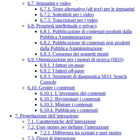
6.7. Immagini e video
6.7.1. Testo alternativo (alt text) per le immagini
6.7.2. Sottotitoli per i video
6.7.3. Trascrizioni per i video
6.8. Proprietà intellettuale e privacy
6.8.1. Pubblicazione di contenuti prodotti dalla
Pubblica Amministrazione
6.8.2. Pubblicazione di contenuti non prodotti
dalla Pubblica Amministrazione
6.8.3. Consenso dei soggetti ritratti
6.9. Ottimizzazione per i motori di ricerca (SEO)
6.9.1. I fattori
on-page
6.9.2. I fattori
off-page
6.9.3. Strumenti di diagnostica SEO: Search
Console
6.10. Gestire i contenuti
6.10.1. L’inventario dei contenuti
6.10.2. Revisionare i contenuti
6.10.3. Migrare i contenuti
6.10.4. Pubblicare i contenuti
7. Progettazione dell’interazione
7.1. Caratteristiche dell’interazione
7.2. User stories per definire l’interazione
7.2.1. Differenza tra scenari e user stories
7.3. Flussi di interazione