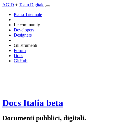
AGID
+
Team Digitale
Piano Triennale
Le community
Developers
Designers
Gli strumenti
Forum
Docs
GitHub
Docs Italia
beta
Documenti pubblici, digitali.