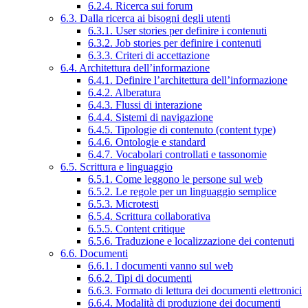
6.2.4. Ricerca sui forum
6.3. Dalla ricerca ai bisogni degli utenti
6.3.1. User stories per definire i contenuti
6.3.2. Job stories per definire i contenuti
6.3.3. Criteri di accettazione
6.4. Architettura dell’informazione
6.4.1. Definire l’architettura dell’informazione
6.4.2. Alberatura
6.4.3. Flussi di interazione
6.4.4. Sistemi di navigazione
6.4.5. Tipologie di contenuto (content type)
6.4.6. Ontologie e standard
6.4.7. Vocabolari controllati e tassonomie
6.5. Scrittura e linguaggio
6.5.1. Come leggono le persone sul web
6.5.2. Le regole per un linguaggio semplice
6.5.3. Microtesti
6.5.4. Scrittura collaborativa
6.5.5. Content critique
6.5.6. Traduzione e localizzazione dei contenuti
6.6. Documenti
6.6.1. I documenti vanno sul web
6.6.2. Tipi di documenti
6.6.3. Formato di lettura dei documenti elettronici
6.6.4. Modalità di produzione dei documenti