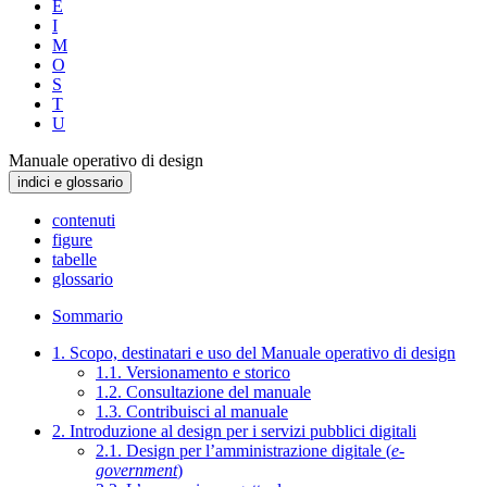
E
I
M
O
S
T
U
Manuale operativo di design
indici e glossario
contenuti
figure
tabelle
glossario
Sommario
1. Scopo, destinatari e uso del Manuale operativo di design
1.1. Versionamento e storico
1.2. Consultazione del manuale
1.3. Contribuisci al manuale
2. Introduzione al design per i servizi pubblici digitali
2.1. Design per l’amministrazione digitale (
e-
government
)