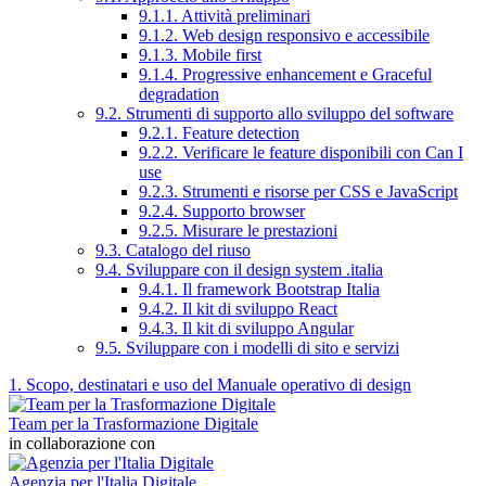
9.1.1. Attività preliminari
9.1.2. Web design responsivo e accessibile
9.1.3. Mobile first
9.1.4. Progressive enhancement e Graceful
degradation
9.2. Strumenti di supporto allo sviluppo del software
9.2.1. Feature detection
9.2.2. Verificare le feature disponibili con Can I
use
9.2.3. Strumenti e risorse per CSS e JavaScript
9.2.4. Supporto browser
9.2.5. Misurare le prestazioni
9.3. Catalogo del riuso
9.4. Sviluppare con il design system .italia
9.4.1. Il framework Bootstrap Italia
9.4.2. Il kit di sviluppo React
9.4.3. Il kit di sviluppo Angular
9.5. Sviluppare con i modelli di sito e servizi
1. Scopo, destinatari e uso del Manuale operativo di design
Team per la Trasformazione Digitale
in collaborazione con
Agenzia per l'Italia Digitale