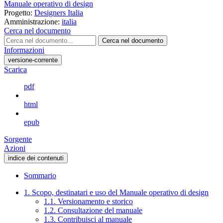
Manuale operativo di design
Progetto:
Designers Italia
Amministrazione:
italia
Cerca nel documento
Cerca nel documento
Informazioni
versione-corrente
Scarica
pdf
html
epub
Sorgente
Azioni
indice dei contenuti
Sommario
1. Scopo, destinatari e uso del Manuale operativo di design
1.1. Versionamento e storico
1.2. Consultazione del manuale
1.3. Contribuisci al manuale