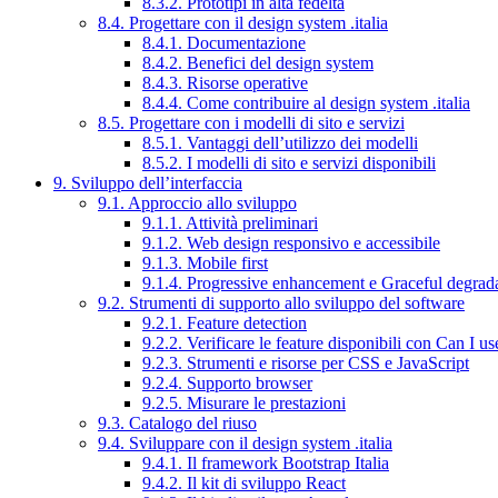
8.3.2. Prototipi in alta fedeltà
8.4. Progettare con il design system .italia
8.4.1. Documentazione
8.4.2. Benefici del design system
8.4.3. Risorse operative
8.4.4. Come contribuire al design system .italia
8.5. Progettare con i modelli di sito e servizi
8.5.1. Vantaggi dell’utilizzo dei modelli
8.5.2. I modelli di sito e servizi disponibili
9. Sviluppo dell’interfaccia
9.1. Approccio allo sviluppo
9.1.1. Attività preliminari
9.1.2. Web design responsivo e accessibile
9.1.3. Mobile first
9.1.4. Progressive enhancement e Graceful degrad
9.2. Strumenti di supporto allo sviluppo del software
9.2.1. Feature detection
9.2.2. Verificare le feature disponibili con Can I us
9.2.3. Strumenti e risorse per CSS e JavaScript
9.2.4. Supporto browser
9.2.5. Misurare le prestazioni
9.3. Catalogo del riuso
9.4. Sviluppare con il design system .italia
9.4.1. Il framework Bootstrap Italia
9.4.2. Il kit di sviluppo React