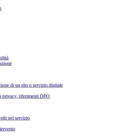
)
ilità
azione
ione di un sito o servizio digitale
va privacy, riferimenti DPO
olti nel servizio
ntervento