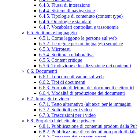
6.4.3. Flussi di interazione
6.4.4. Sistemi di navigazione
6.4.5. Tipologie di contenuto (content type)
6.4.6. Ontologie e standard
6.4.7. Vocabolari controllati e tassonomie
6.5. Scrittura e linguaggio
6.5.1. Come leggono le persone sul web
6.5.2. Le regole per un linguaggio semplice
6.5.3. Microtesti
6.5.4. Scrittura collaborativa
6.5.5. Content critique
6.5.6. Traduzione e localizzazione dei contenuti
6.6. Documenti
6.6.1. I documenti vanno sul web
6.6.2. Tipi di documenti
6.6.3. Formato di lettura dei documenti elettronici
6.6.4. Modalità di produzione dei documenti
6.7. Immagini e video
6.7.1. Testo alternativo (alt text) per le immagini
6.7.2. Sottotitoli per i video
6.7.3. Trascrizioni per i video
6.8. Proprietà intellettuale e privacy
6.8.1. Pubblicazione di contenuti prodotti dalla P
6.8.2. Pubblicazione di contenuti non prodotti dal