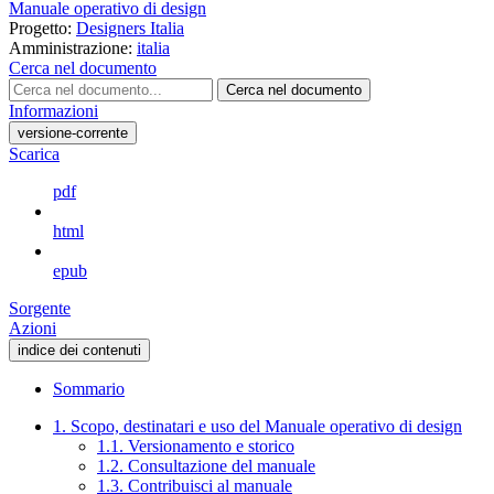
Manuale operativo di design
Progetto:
Designers Italia
Amministrazione:
italia
Cerca nel documento
Cerca nel documento
Informazioni
versione-corrente
Scarica
pdf
html
epub
Sorgente
Azioni
indice dei contenuti
Sommario
1. Scopo, destinatari e uso del Manuale operativo di design
1.1. Versionamento e storico
1.2. Consultazione del manuale
1.3. Contribuisci al manuale