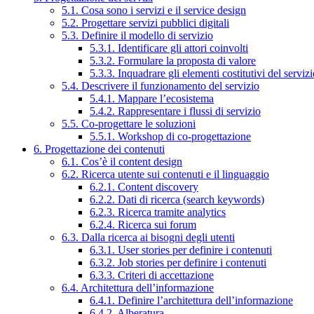
5.1. Cosa sono i servizi e il service design
5.2. Progettare servizi pubblici digitali
5.3. Definire il modello di servizio
5.3.1. Identificare gli attori coinvolti
5.3.2. Formulare la proposta di valore
5.3.3. Inquadrare gli elementi costitutivi del serviz
5.4. Descrivere il funzionamento del servizio
5.4.1. Mappare l’ecosistema
5.4.2. Rappresentare i flussi di servizio
5.5. Co-progettare le soluzioni
5.5.1. Workshop di co-progettazione
6. Progettazione dei contenuti
6.1. Cos’è il content design
6.2. Ricerca utente sui contenuti e il linguaggio
6.2.1. Content discovery
6.2.2. Dati di ricerca (search keywords)
6.2.3. Ricerca tramite analytics
6.2.4. Ricerca sui forum
6.3. Dalla ricerca ai bisogni degli utenti
6.3.1. User stories per definire i contenuti
6.3.2. Job stories per definire i contenuti
6.3.3. Criteri di accettazione
6.4. Architettura dell’informazione
6.4.1. Definire l’architettura dell’informazione
6.4.2. Alberatura