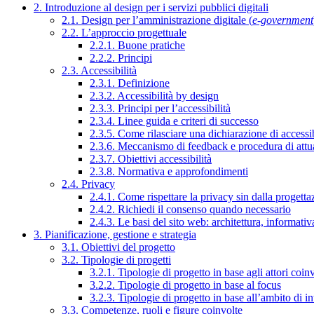
2. Introduzione al design per i servizi pubblici digitali
2.1. Design per l’amministrazione digitale (
e-government
2.2. L’approccio progettuale
2.2.1. Buone pratiche
2.2.2. Principi
2.3. Accessibilità
2.3.1. Definizione
2.3.2. Accessibilità by design
2.3.3. Principi per l’accessibilità
2.3.4. Linee guida e criteri di successo
2.3.5. Come rilasciare una dichiarazione di accessib
2.3.6. Meccanismo di feedback e procedura di attu
2.3.7. Obiettivi accessibilità
2.3.8. Normativa e approfondimenti
2.4. Privacy
2.4.1. Come rispettare la privacy sin dalla progettaz
2.4.2. Richiedi il consenso quando necessario
2.4.3. Le basi del sito web: architettura, informati
3. Pianificazione, gestione e strategia
3.1. Obiettivi del progetto
3.2. Tipologie di progetti
3.2.1. Tipologie di progetto in base agli attori coinv
3.2.2. Tipologie di progetto in base al focus
3.2.3. Tipologie di progetto in base all’ambito di i
3.3. Competenze, ruoli e figure coinvolte