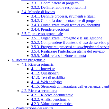
3.3.1. Coordinatore di progetto
3.3.2. Definire ruoli e responsabilità
3.4. Metodo di lavoro
3.4.1. Definire processi, strumenti e rituali
3.4.2. Curare la documentazione di progetto
3.4.3. Organizzare tavoli tecnici collaborativi
3.4.4. Prendere decisioni
3.5. Il processo progettuale
3.5.1. Organizzare il progetto e la sua gestione
3.5.2. Comprendere il contesto d’uso del servizio 
3.5.3. Progettare i processi e i
touchpoint
del servi
3.5.4. Realizzare l’interfaccia utente del servizio
3.5.5. Validare la soluzione ottenuta
4. Ricerca progettuale
4.1. Ricerca primaria
4.1.1. Interviste
4.1.2. Questionari
4.1.3. Test di usabilità
4.1.4. Web analytics
4.1.5. Strumenti di mappatura dell’esperienza uten
4.2. Ricerca secondaria
4.2.1. Ricerca documentale
4.2.2. Analisi benchmark
4.2.3. Valutazione euristica
5. Progettazione dei servizi