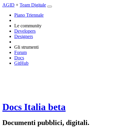
AGID
+
Team Digitale
Piano Triennale
Le community
Developers
Designers
Gli strumenti
Forum
Docs
GitHub
Docs Italia
beta
Documenti pubblici, digitali.