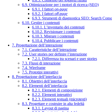
6.8.3. Consenso dei soggetti ritratti
6.9. Ottimizzazione per i motori di ricerca (SEO)
6.9.1. I fattori
on-page
6.9.2. I fattori
off-page
6.9.3. Strumenti di diagnostica SEO: Search Cons
6.10. Gestire i contenuti
6.10.1. L’inventario dei contenuti
6.10.2. Revisionare i contenuti
6.10.3. Migrare i contenuti
6.10.4. Pubblicare i contenuti
7. Progettazione dell’interazione
7.1. Caratteristiche dell’interazione
7.2. User stories per definire l’interazione
7.2.1. Differenza tra scenari e user stories
7.3. Flussi di interazione
7.4. Wireframe
7.5. Prototipi interattivi
8. Progettazione dell’interfaccia
8.1. Obiettivi dell’interfaccia
8.2. Elementi dell’interfaccia
8.2.1. Elementi di composizione
8.2.2. Elementi interattivi
8.2.3. Elementi testuali (microtesti)
8.3. Progettare e costruire in alta fedeltà
8.3.1. Layout di pagina