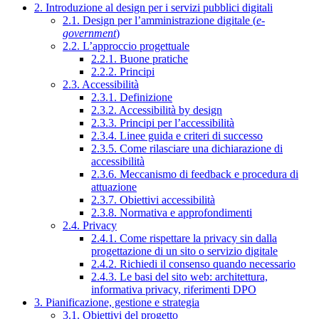
2. Introduzione al design per i servizi pubblici digitali
2.1. Design per l’amministrazione digitale (
e-
government
)
2.2. L’approccio progettuale
2.2.1. Buone pratiche
2.2.2. Principi
2.3. Accessibilità
2.3.1. Definizione
2.3.2. Accessibilità by design
2.3.3. Principi per l’accessibilità
2.3.4. Linee guida e criteri di successo
2.3.5. Come rilasciare una dichiarazione di
accessibilità
2.3.6. Meccanismo di feedback e procedura di
attuazione
2.3.7. Obiettivi accessibilità
2.3.8. Normativa e approfondimenti
2.4. Privacy
2.4.1. Come rispettare la privacy sin dalla
progettazione di un sito o servizio digitale
2.4.2. Richiedi il consenso quando necessario
2.4.3. Le basi del sito web: architettura,
informativa privacy, riferimenti DPO
3. Pianificazione, gestione e strategia
3.1. Obiettivi del progetto