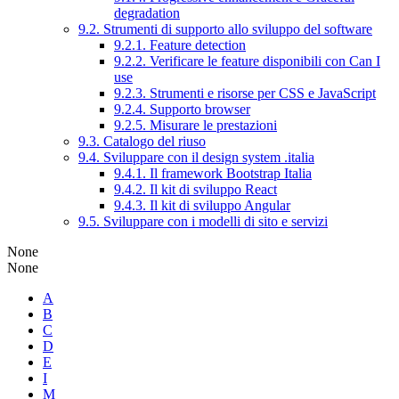
degradation
9.2. Strumenti di supporto allo sviluppo del software
9.2.1. Feature detection
9.2.2. Verificare le feature disponibili con Can I
use
9.2.3. Strumenti e risorse per CSS e JavaScript
9.2.4. Supporto browser
9.2.5. Misurare le prestazioni
9.3. Catalogo del riuso
9.4. Sviluppare con il design system .italia
9.4.1. Il framework Bootstrap Italia
9.4.2. Il kit di sviluppo React
9.4.3. Il kit di sviluppo Angular
9.5. Sviluppare con i modelli di sito e servizi
None
None
A
B
C
D
E
I
M