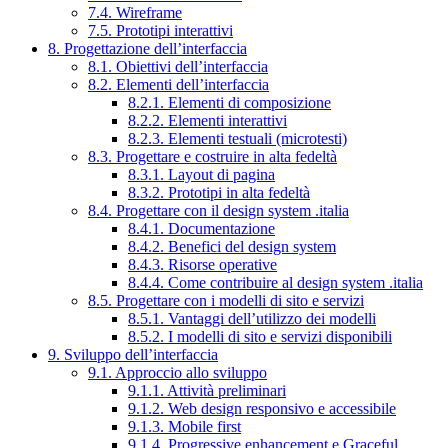
7.4. Wireframe
7.5. Prototipi interattivi
8. Progettazione dell’interfaccia
8.1. Obiettivi dell’interfaccia
8.2. Elementi dell’interfaccia
8.2.1. Elementi di composizione
8.2.2. Elementi interattivi
8.2.3. Elementi testuali (microtesti)
8.3. Progettare e costruire in alta fedeltà
8.3.1. Layout di pagina
8.3.2. Prototipi in alta fedeltà
8.4. Progettare con il design system .italia
8.4.1. Documentazione
8.4.2. Benefici del design system
8.4.3. Risorse operative
8.4.4. Come contribuire al design system .italia
8.5. Progettare con i modelli di sito e servizi
8.5.1. Vantaggi dell’utilizzo dei modelli
8.5.2. I modelli di sito e servizi disponibili
9. Sviluppo dell’interfaccia
9.1. Approccio allo sviluppo
9.1.1. Attività preliminari
9.1.2. Web design responsivo e accessibile
9.1.3. Mobile first
9.1.4. Progressive enhancement e Graceful