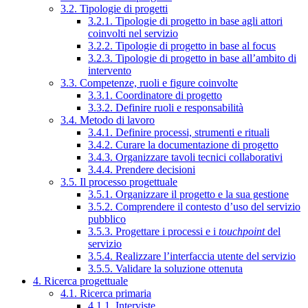
3.2. Tipologie di progetti
3.2.1. Tipologie di progetto in base agli attori
coinvolti nel servizio
3.2.2. Tipologie di progetto in base al focus
3.2.3. Tipologie di progetto in base all’ambito di
intervento
3.3. Competenze, ruoli e figure coinvolte
3.3.1. Coordinatore di progetto
3.3.2. Definire ruoli e responsabilità
3.4. Metodo di lavoro
3.4.1. Definire processi, strumenti e rituali
3.4.2. Curare la documentazione di progetto
3.4.3. Organizzare tavoli tecnici collaborativi
3.4.4. Prendere decisioni
3.5. Il processo progettuale
3.5.1. Organizzare il progetto e la sua gestione
3.5.2. Comprendere il contesto d’uso del servizio
pubblico
3.5.3. Progettare i processi e i
touchpoint
del
servizio
3.5.4. Realizzare l’interfaccia utente del servizio
3.5.5. Validare la soluzione ottenuta
4. Ricerca progettuale
4.1. Ricerca primaria
4.1.1. Interviste