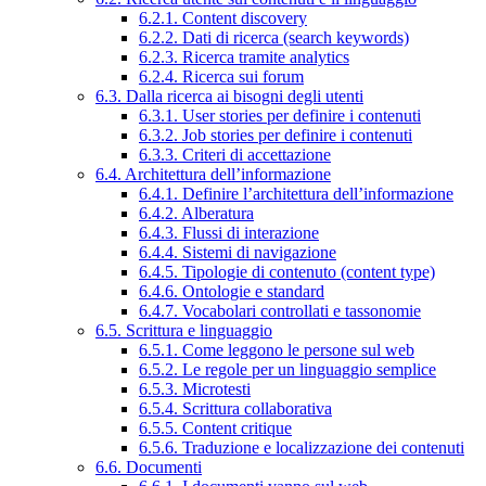
6.2.1. Content discovery
6.2.2. Dati di ricerca (search keywords)
6.2.3. Ricerca tramite analytics
6.2.4. Ricerca sui forum
6.3. Dalla ricerca ai bisogni degli utenti
6.3.1. User stories per definire i contenuti
6.3.2. Job stories per definire i contenuti
6.3.3. Criteri di accettazione
6.4. Architettura dell’informazione
6.4.1. Definire l’architettura dell’informazione
6.4.2. Alberatura
6.4.3. Flussi di interazione
6.4.4. Sistemi di navigazione
6.4.5. Tipologie di contenuto (content type)
6.4.6. Ontologie e standard
6.4.7. Vocabolari controllati e tassonomie
6.5. Scrittura e linguaggio
6.5.1. Come leggono le persone sul web
6.5.2. Le regole per un linguaggio semplice
6.5.3. Microtesti
6.5.4. Scrittura collaborativa
6.5.5. Content critique
6.5.6. Traduzione e localizzazione dei contenuti
6.6. Documenti