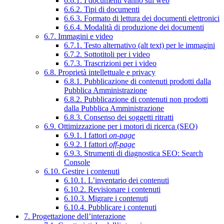
6.6.1. I documenti vanno sul web
6.6.2. Tipi di documenti
6.6.3. Formato di lettura dei documenti elettronici
6.6.4. Modalità di produzione dei documenti
6.7. Immagini e video
6.7.1. Testo alternativo (alt text) per le immagini
6.7.2. Sottotitoli per i video
6.7.3. Trascrizioni per i video
6.8. Proprietà intellettuale e privacy
6.8.1. Pubblicazione di contenuti prodotti dalla
Pubblica Amministrazione
6.8.2. Pubblicazione di contenuti non prodotti
dalla Pubblica Amministrazione
6.8.3. Consenso dei soggetti ritratti
6.9. Ottimizzazione per i motori di ricerca (SEO)
6.9.1. I fattori
on-page
6.9.2. I fattori
off-page
6.9.3. Strumenti di diagnostica SEO: Search
Console
6.10. Gestire i contenuti
6.10.1. L’inventario dei contenuti
6.10.2. Revisionare i contenuti
6.10.3. Migrare i contenuti
6.10.4. Pubblicare i contenuti
7. Progettazione dell’interazione