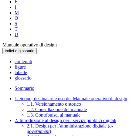
E
I
M
O
S
T
U
Manuale operativo di design
indici e glossario
contenuti
figure
tabelle
glossario
Sommario
1. Scopo, destinatari e uso del Manuale operativo di design
1.1. Versionamento e storico
1.2. Consultazione del manuale
1.3. Contribuisci al manuale
2. Introduzione al design per i servizi pubblici digitali
2.1. Design per l’amministrazione digitale (
e-
government
)