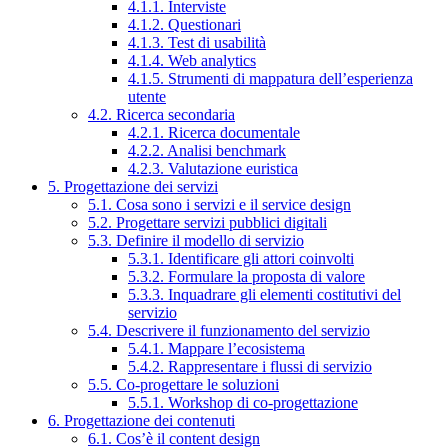
4.1.1. Interviste
4.1.2. Questionari
4.1.3. Test di usabilità
4.1.4. Web analytics
4.1.5. Strumenti di mappatura dell’esperienza
utente
4.2. Ricerca secondaria
4.2.1. Ricerca documentale
4.2.2. Analisi benchmark
4.2.3. Valutazione euristica
5. Progettazione dei servizi
5.1. Cosa sono i servizi e il service design
5.2. Progettare servizi pubblici digitali
5.3. Definire il modello di servizio
5.3.1. Identificare gli attori coinvolti
5.3.2. Formulare la proposta di valore
5.3.3. Inquadrare gli elementi costitutivi del
servizio
5.4. Descrivere il funzionamento del servizio
5.4.1. Mappare l’ecosistema
5.4.2. Rappresentare i flussi di servizio
5.5. Co-progettare le soluzioni
5.5.1. Workshop di co-progettazione
6. Progettazione dei contenuti
6.1. Cos’è il content design