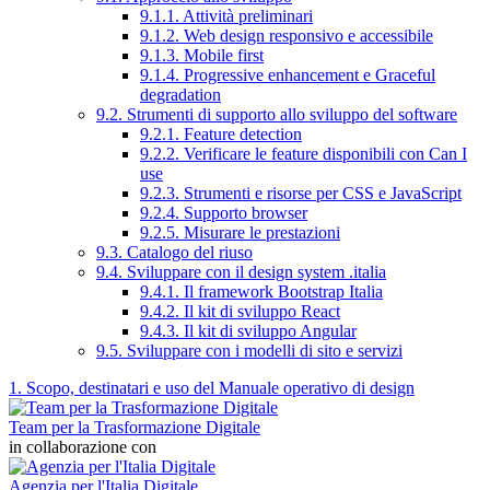
9.1.1. Attività preliminari
9.1.2. Web design responsivo e accessibile
9.1.3. Mobile first
9.1.4. Progressive enhancement e Graceful
degradation
9.2. Strumenti di supporto allo sviluppo del software
9.2.1. Feature detection
9.2.2. Verificare le feature disponibili con Can I
use
9.2.3. Strumenti e risorse per CSS e JavaScript
9.2.4. Supporto browser
9.2.5. Misurare le prestazioni
9.3. Catalogo del riuso
9.4. Sviluppare con il design system .italia
9.4.1. Il framework Bootstrap Italia
9.4.2. Il kit di sviluppo React
9.4.3. Il kit di sviluppo Angular
9.5. Sviluppare con i modelli di sito e servizi
1. Scopo, destinatari e uso del Manuale operativo di design
Team per la Trasformazione Digitale
in collaborazione con
Agenzia per l'Italia Digitale