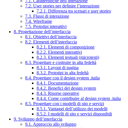
7.1. Caratteristiche dell’interazione
7.2. User stories per definire l’interazione
7.2.1. Differenza tra scenari e user stories
7.3. Flussi di interazione
7.4. Wireframe
7.5. Prototipi interattivi
8. Progettazione dell’interfaccia
8.1. Obiettivi dell’interfaccia
8.2. Elementi dell’interfaccia
8.2.1. Elementi di composizione
8.2.2. Elementi interattivi
8.2.3. Elementi testuali (microtesti)
8.3. Progettare e costruire in alta fedeltà
8.3.1. Layout di pagina
8.3.2. Prototipi in alta fedeltà
8.4. Progettare con il design system .italia
8.4.1. Documentazione
8.4.2. Benefici del design system
8.4.3. Risorse operative
8.4.4. Come contribuire al design system .italia
8.5. Progettare con i modelli di sito e servizi
8.5.1. Vantaggi dell’utilizzo dei modelli
8.5.2. I modelli di sito e servizi disponibili
9. Sviluppo dell’interfaccia
9.1. Approccio allo sviluppo