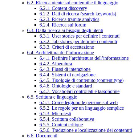
6.2. Ricerca utente sui contenuti e il linguaggio
6.2.1. Content discovery
6.2.2. Dati di ricerca (search keywords)
6.2.3. Ricerca tramite analytics
6.2.4. Ricerca sui forum
6.3. Dalla ricerca ai bisogni degli utenti
6.3.1. User stories per definire i contenuti
6.3.2. Job stories per definire i contenuti
6.3.3. Criteri di accettazione
6.4. Architettura dell’informazione
6.4.1. Definire l’architettura dell’informazione
6.4.2. Alberatura
6.4.3. Flussi di interazione
6.4.4. Sistemi di navigazione
6.4.5. Tipologie di contenuto (content type)
6.4.6. Ontologie e standard
6.4.7. Vocabolari controllati e tassonomie
6.5. Scrittura e linguaggio
6.5.1. Come leggono le persone sul web
6.5.2. Le regole per un linguaggio semplice
6.5.3. Microtesti
6.5.4. Scrittura collaborativa
6.5.5. Content critique
6.5.6. Traduzione e localizzazione dei contenuti
6.6. Documenti