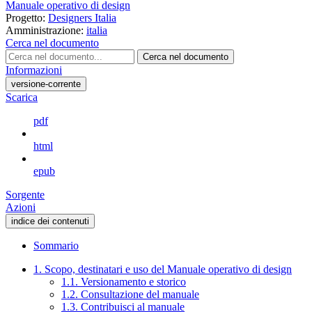
Manuale operativo di design
Progetto:
Designers Italia
Amministrazione:
italia
Cerca nel documento
Cerca nel documento
Informazioni
versione-corrente
Scarica
pdf
html
epub
Sorgente
Azioni
indice dei contenuti
Sommario
1. Scopo, destinatari e uso del Manuale operativo di design
1.1. Versionamento e storico
1.2. Consultazione del manuale
1.3. Contribuisci al manuale