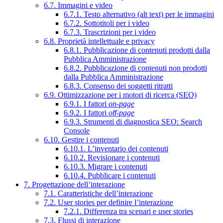
6.7. Immagini e video
6.7.1. Testo alternativo (alt text) per le immagini
6.7.2. Sottotitoli per i video
6.7.3. Trascrizioni per i video
6.8. Proprietà intellettuale e privacy
6.8.1. Pubblicazione di contenuti prodotti dalla
Pubblica Amministrazione
6.8.2. Pubblicazione di contenuti non prodotti
dalla Pubblica Amministrazione
6.8.3. Consenso dei soggetti ritratti
6.9. Ottimizzazione per i motori di ricerca (SEO)
6.9.1. I fattori
on-page
6.9.2. I fattori
off-page
6.9.3. Strumenti di diagnostica SEO: Search
Console
6.10. Gestire i contenuti
6.10.1. L’inventario dei contenuti
6.10.2. Revisionare i contenuti
6.10.3. Migrare i contenuti
6.10.4. Pubblicare i contenuti
7. Progettazione dell’interazione
7.1. Caratteristiche dell’interazione
7.2. User stories per definire l’interazione
7.2.1. Differenza tra scenari e user stories
7.3. Flussi di interazione