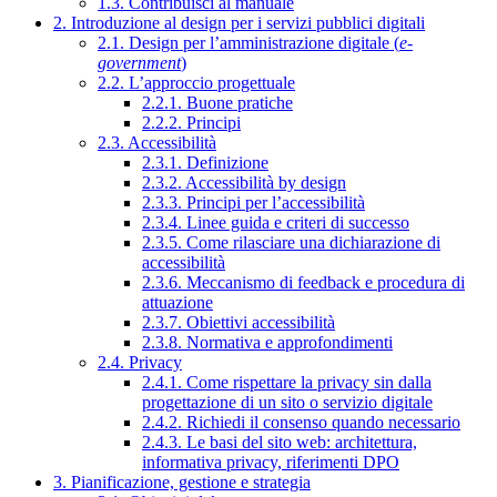
1.3. Contribuisci al manuale
2. Introduzione al design per i servizi pubblici digitali
2.1. Design per l’amministrazione digitale (
e-
government
)
2.2. L’approccio progettuale
2.2.1. Buone pratiche
2.2.2. Principi
2.3. Accessibilità
2.3.1. Definizione
2.3.2. Accessibilità by design
2.3.3. Principi per l’accessibilità
2.3.4. Linee guida e criteri di successo
2.3.5. Come rilasciare una dichiarazione di
accessibilità
2.3.6. Meccanismo di feedback e procedura di
attuazione
2.3.7. Obiettivi accessibilità
2.3.8. Normativa e approfondimenti
2.4. Privacy
2.4.1. Come rispettare la privacy sin dalla
progettazione di un sito o servizio digitale
2.4.2. Richiedi il consenso quando necessario
2.4.3. Le basi del sito web: architettura,
informativa privacy, riferimenti DPO
3. Pianificazione, gestione e strategia