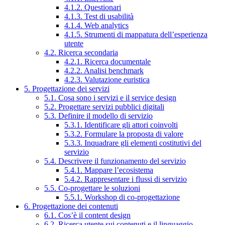
4.1.2. Questionari
4.1.3. Test di usabilità
4.1.4. Web analytics
4.1.5. Strumenti di mappatura dell’esperienza
utente
4.2. Ricerca secondaria
4.2.1. Ricerca documentale
4.2.2. Analisi benchmark
4.2.3. Valutazione euristica
5. Progettazione dei servizi
5.1. Cosa sono i servizi e il service design
5.2. Progettare servizi pubblici digitali
5.3. Definire il modello di servizio
5.3.1. Identificare gli attori coinvolti
5.3.2. Formulare la proposta di valore
5.3.3. Inquadrare gli elementi costitutivi del
servizio
5.4. Descrivere il funzionamento del servizio
5.4.1. Mappare l’ecosistema
5.4.2. Rappresentare i flussi di servizio
5.5. Co-progettare le soluzioni
5.5.1. Workshop di co-progettazione
6. Progettazione dei contenuti
6.1. Cos’è il content design
6.2. Ricerca utente sui contenuti e il linguaggio