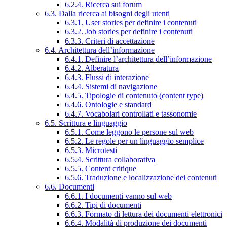
6.2.4. Ricerca sui forum
6.3. Dalla ricerca ai bisogni degli utenti
6.3.1. User stories per definire i contenuti
6.3.2. Job stories per definire i contenuti
6.3.3. Criteri di accettazione
6.4. Architettura dell’informazione
6.4.1. Definire l’architettura dell’informazione
6.4.2. Alberatura
6.4.3. Flussi di interazione
6.4.4. Sistemi di navigazione
6.4.5. Tipologie di contenuto (content type)
6.4.6. Ontologie e standard
6.4.7. Vocabolari controllati e tassonomie
6.5. Scrittura e linguaggio
6.5.1. Come leggono le persone sul web
6.5.2. Le regole per un linguaggio semplice
6.5.3. Microtesti
6.5.4. Scrittura collaborativa
6.5.5. Content critique
6.5.6. Traduzione e localizzazione dei contenuti
6.6. Documenti
6.6.1. I documenti vanno sul web
6.6.2. Tipi di documenti
6.6.3. Formato di lettura dei documenti elettronici
6.6.4. Modalità di produzione dei documenti