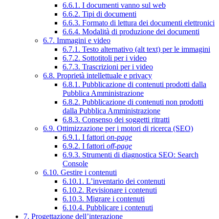
6.6.1. I documenti vanno sul web
6.6.2. Tipi di documenti
6.6.3. Formato di lettura dei documenti elettronici
6.6.4. Modalità di produzione dei documenti
6.7. Immagini e video
6.7.1. Testo alternativo (alt text) per le immagini
6.7.2. Sottotitoli per i video
6.7.3. Trascrizioni per i video
6.8. Proprietà intellettuale e privacy
6.8.1. Pubblicazione di contenuti prodotti dalla
Pubblica Amministrazione
6.8.2. Pubblicazione di contenuti non prodotti
dalla Pubblica Amministrazione
6.8.3. Consenso dei soggetti ritratti
6.9. Ottimizzazione per i motori di ricerca (SEO)
6.9.1. I fattori
on-page
6.9.2. I fattori
off-page
6.9.3. Strumenti di diagnostica SEO: Search
Console
6.10. Gestire i contenuti
6.10.1. L’inventario dei contenuti
6.10.2. Revisionare i contenuti
6.10.3. Migrare i contenuti
6.10.4. Pubblicare i contenuti
7. Progettazione dell’interazione