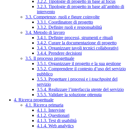
3.2.2. Tipologie di progetto in base al focus
3.2.3. Tipologie di progetto in base all’ambito di
intervento
3.3. Competenze, ruoli e figure coinvolte
3.3.1. Coordinatore di progetto
3.3.2. Definire ruoli e responsabilità
3.4. Metodo di lavoro
3.4.1. Definire processi, strumenti e rituali
3.4.2. Curare la documentazione di progetto
3.4.3. Organizzare tavoli tecnici collaborativi
3.4.4. Prendere decisioni
3.5. Il processo progettuale
3.5.1. Organizzare il progetto e la sua gestione
3.5.2. Comprendere il contesto d’uso del servizio
pubblico
3.5.3. Progettare i processi e i
touchpoint
del
servizio
3.5.4. Realizzare l’interfaccia utente del servizio
3.5.5. Validare la soluzione ottenuta
4. Ricerca progettuale
4.1. Ricerca primaria
4.1.1. Interviste
4.1.2. Questionari
4.1.3. Test di usabilità
4.1.4. Web analytics