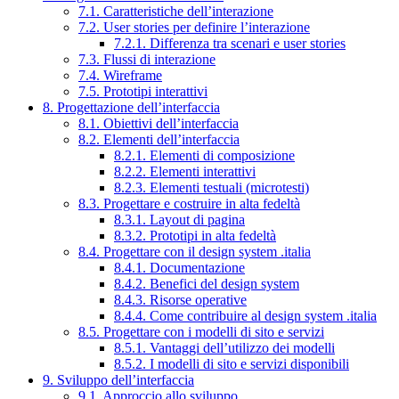
7.1. Caratteristiche dell’interazione
7.2. User stories per definire l’interazione
7.2.1. Differenza tra scenari e user stories
7.3. Flussi di interazione
7.4. Wireframe
7.5. Prototipi interattivi
8. Progettazione dell’interfaccia
8.1. Obiettivi dell’interfaccia
8.2. Elementi dell’interfaccia
8.2.1. Elementi di composizione
8.2.2. Elementi interattivi
8.2.3. Elementi testuali (microtesti)
8.3. Progettare e costruire in alta fedeltà
8.3.1. Layout di pagina
8.3.2. Prototipi in alta fedeltà
8.4. Progettare con il design system .italia
8.4.1. Documentazione
8.4.2. Benefici del design system
8.4.3. Risorse operative
8.4.4. Come contribuire al design system .italia
8.5. Progettare con i modelli di sito e servizi
8.5.1. Vantaggi dell’utilizzo dei modelli
8.5.2. I modelli di sito e servizi disponibili
9. Sviluppo dell’interfaccia
9.1. Approccio allo sviluppo