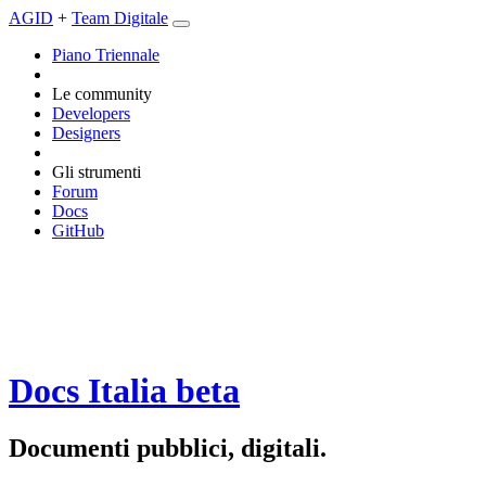
AGID
+
Team Digitale
Piano Triennale
Le community
Developers
Designers
Gli strumenti
Forum
Docs
GitHub
Docs Italia
beta
Documenti pubblici, digitali.