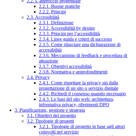
2.2. L’approccio progettuale
2.2.1. Buone pratiche
2.2.2. Principi
2.3. Accessibilità
2.3.1. Definizione
2.3.2. Accessibilità by design
2.3.3. Principi per l’accessibilità
2.3.4. Linee guida e criteri di successo
2.3.5. Come rilasciare una dichiarazione di
accessibilità
2.3.6. Meccanismo di feedback e procedura di
attuazione
2.3.7. Obiettivi accessibilità
2.3.8. Normativa e approfondimenti
2.4. Privacy
2.4.1. Come rispettare la privacy sin dalla
progettazione di un sito o servizio digitale
2.4.2. Richiedi il consenso quando necessario
2.4.3. Le basi del sito web: architettura,
informativa privacy, riferimenti DPO
3. Pianificazione, gestione e strategia
3.1. Obiettivi del progetto
3.2. Tipologie di progetti
3.2.1. Tipologie di progetto in base agli attori
coinvolti nel servizio