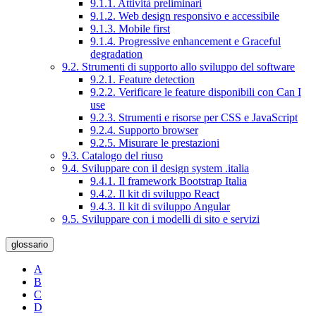
9.1.1. Attività preliminari
9.1.2. Web design responsivo e accessibile
9.1.3. Mobile first
9.1.4. Progressive enhancement e Graceful
degradation
9.2. Strumenti di supporto allo sviluppo del software
9.2.1. Feature detection
9.2.2. Verificare le feature disponibili con Can I
use
9.2.3. Strumenti e risorse per CSS e JavaScript
9.2.4. Supporto browser
9.2.5. Misurare le prestazioni
9.3. Catalogo del riuso
9.4. Sviluppare con il design system .italia
9.4.1. Il framework Bootstrap Italia
9.4.2. Il kit di sviluppo React
9.4.3. Il kit di sviluppo Angular
9.5. Sviluppare con i modelli di sito e servizi
glossario
A
B
C
D