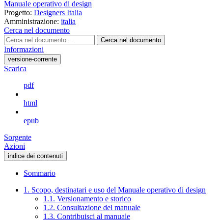
Manuale operativo di design
Progetto:
Designers Italia
Amministrazione:
italia
Cerca nel documento
Cerca nel documento
Informazioni
versione-corrente
Scarica
pdf
html
epub
Sorgente
Azioni
indice dei contenuti
Sommario
1. Scopo, destinatari e uso del Manuale operativo di design
1.1. Versionamento e storico
1.2. Consultazione del manuale
1.3. Contribuisci al manuale