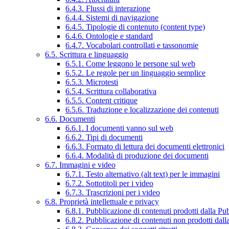
6.4.3. Flussi di interazione
6.4.4. Sistemi di navigazione
6.4.5. Tipologie di contenuto (content type)
6.4.6. Ontologie e standard
6.4.7. Vocabolari controllati e tassonomie
6.5. Scrittura e linguaggio
6.5.1. Come leggono le persone sul web
6.5.2. Le regole per un linguaggio semplice
6.5.3. Microtesti
6.5.4. Scrittura collaborativa
6.5.5. Content critique
6.5.6. Traduzione e localizzazione dei contenuti
6.6. Documenti
6.6.1. I documenti vanno sul web
6.6.2. Tipi di documenti
6.6.3. Formato di lettura dei documenti elettronici
6.6.4. Modalità di produzione dei documenti
6.7. Immagini e video
6.7.1. Testo alternativo (alt text) per le immagini
6.7.2. Sottotitoli per i video
6.7.3. Trascrizioni per i video
6.8. Proprietà intellettuale e privacy
6.8.1. Pubblicazione di contenuti prodotti dalla P
6.8.2. Pubblicazione di contenuti non prodotti dal