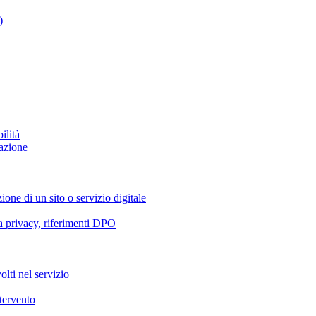
)
ilità
azione
ione di un sito o servizio digitale
va privacy, riferimenti DPO
olti nel servizio
ntervento