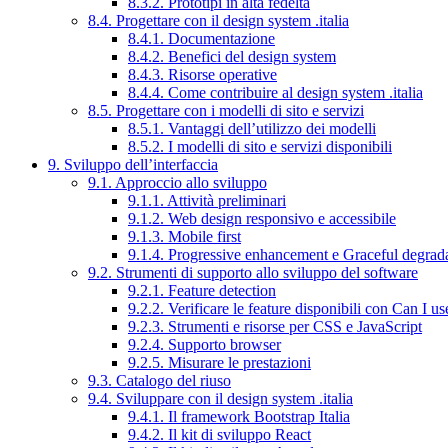
8.3.2. Prototipi in alta fedeltà
8.4. Progettare con il design system .italia
8.4.1. Documentazione
8.4.2. Benefici del design system
8.4.3. Risorse operative
8.4.4. Come contribuire al design system .italia
8.5. Progettare con i modelli di sito e servizi
8.5.1. Vantaggi dell’utilizzo dei modelli
8.5.2. I modelli di sito e servizi disponibili
9. Sviluppo dell’interfaccia
9.1. Approccio allo sviluppo
9.1.1. Attività preliminari
9.1.2. Web design responsivo e accessibile
9.1.3. Mobile first
9.1.4. Progressive enhancement e Graceful degrad
9.2. Strumenti di supporto allo sviluppo del software
9.2.1. Feature detection
9.2.2. Verificare le feature disponibili con Can I us
9.2.3. Strumenti e risorse per CSS e JavaScript
9.2.4. Supporto browser
9.2.5. Misurare le prestazioni
9.3. Catalogo del riuso
9.4. Sviluppare con il design system .italia
9.4.1. Il framework Bootstrap Italia
9.4.2. Il kit di sviluppo React