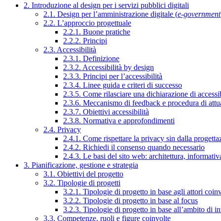
2. Introduzione al design per i servizi pubblici digitali
2.1. Design per l’amministrazione digitale (
e-government
2.2. L’approccio progettuale
2.2.1. Buone pratiche
2.2.2. Principi
2.3. Accessibilità
2.3.1. Definizione
2.3.2. Accessibilità by design
2.3.3. Principi per l’accessibilità
2.3.4. Linee guida e criteri di successo
2.3.5. Come rilasciare una dichiarazione di accessib
2.3.6. Meccanismo di feedback e procedura di attu
2.3.7. Obiettivi accessibilità
2.3.8. Normativa e approfondimenti
2.4. Privacy
2.4.1. Come rispettare la privacy sin dalla progettaz
2.4.2. Richiedi il consenso quando necessario
2.4.3. Le basi del sito web: architettura, informati
3. Pianificazione, gestione e strategia
3.1. Obiettivi del progetto
3.2. Tipologie di progetti
3.2.1. Tipologie di progetto in base agli attori coinv
3.2.2. Tipologie di progetto in base al focus
3.2.3. Tipologie di progetto in base all’ambito di i
3.3. Competenze, ruoli e figure coinvolte