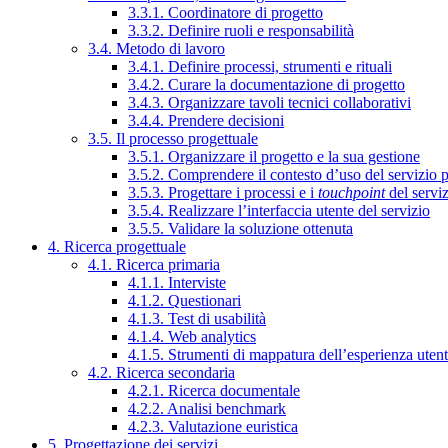
3.3.1. Coordinatore di progetto
3.3.2. Definire ruoli e responsabilità
3.4. Metodo di lavoro
3.4.1. Definire processi, strumenti e rituali
3.4.2. Curare la documentazione di progetto
3.4.3. Organizzare tavoli tecnici collaborativi
3.4.4. Prendere decisioni
3.5. Il processo progettuale
3.5.1. Organizzare il progetto e la sua gestione
3.5.2. Comprendere il contesto d’uso del servizio 
3.5.3. Progettare i processi e i
touchpoint
del servi
3.5.4. Realizzare l’interfaccia utente del servizio
3.5.5. Validare la soluzione ottenuta
4. Ricerca progettuale
4.1. Ricerca primaria
4.1.1. Interviste
4.1.2. Questionari
4.1.3. Test di usabilità
4.1.4. Web analytics
4.1.5. Strumenti di mappatura dell’esperienza uten
4.2. Ricerca secondaria
4.2.1. Ricerca documentale
4.2.2. Analisi benchmark
4.2.3. Valutazione euristica
5. Progettazione dei servizi