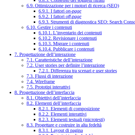
6.8.3. Consenso dei soggetti ritratti
6.9. Ottimizzazione per i motori di ricerca (SEO)
6.9.1. I fattori
on-page
6.9.2. I fattori
off-page
6.9.3. Strumenti di diagnostica SEO: Search Cons
6.10. Gestire i contenuti
6.10.1. L’inventario dei contenuti
6.10.2. Revisionare i contenuti
6.10.3. Migrare i contenuti
6.10.4. Pubblicare i contenuti
7. Progettazione dell’interazione
7.1. Caratteristiche dell’interazione
7.2. User stories per definire l’interazione
7.2.1. Differenza tra scenari e user stories
7.3. Flussi di interazione
7.4. Wireframe
7.5. Prototipi interattivi
8. Progettazione dell’interfaccia
8.1. Obiettivi dell’interfaccia
8.2. Elementi dell’interfaccia
8.2.1. Elementi di composizione
8.2.2. Elementi interattivi
8.2.3. Elementi testuali (microtesti)
8.3. Progettare e costruire in alta fedeltà
8.3.1. Layout di pagina