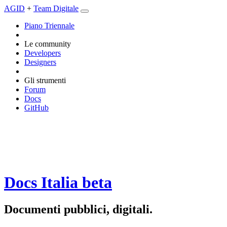
AGID
+
Team Digitale
Piano Triennale
Le community
Developers
Designers
Gli strumenti
Forum
Docs
GitHub
Docs Italia
beta
Documenti pubblici, digitali.