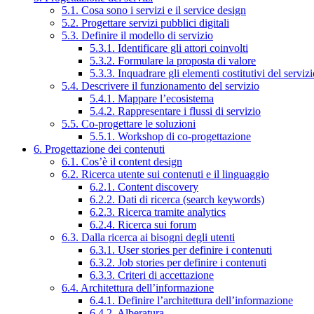
5.1. Cosa sono i servizi e il service design
5.2. Progettare servizi pubblici digitali
5.3. Definire il modello di servizio
5.3.1. Identificare gli attori coinvolti
5.3.2. Formulare la proposta di valore
5.3.3. Inquadrare gli elementi costitutivi del serviz
5.4. Descrivere il funzionamento del servizio
5.4.1. Mappare l’ecosistema
5.4.2. Rappresentare i flussi di servizio
5.5. Co-progettare le soluzioni
5.5.1. Workshop di co-progettazione
6. Progettazione dei contenuti
6.1. Cos’è il content design
6.2. Ricerca utente sui contenuti e il linguaggio
6.2.1. Content discovery
6.2.2. Dati di ricerca (search keywords)
6.2.3. Ricerca tramite analytics
6.2.4. Ricerca sui forum
6.3. Dalla ricerca ai bisogni degli utenti
6.3.1. User stories per definire i contenuti
6.3.2. Job stories per definire i contenuti
6.3.3. Criteri di accettazione
6.4. Architettura dell’informazione
6.4.1. Definire l’architettura dell’informazione
6.4.2. Alberatura