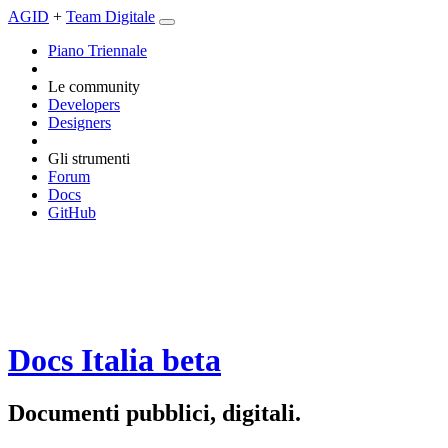
AGID
+
Team Digitale
Piano Triennale
Le community
Developers
Designers
Gli strumenti
Forum
Docs
GitHub
Docs Italia
beta
Documenti pubblici, digitali.