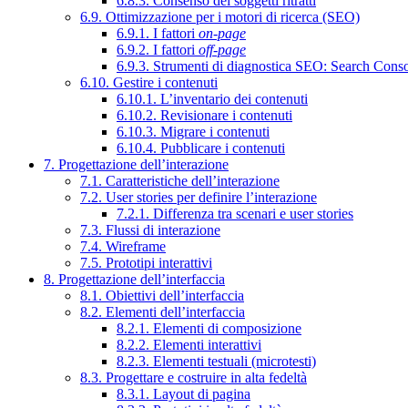
6.8.3. Consenso dei soggetti ritratti
6.9. Ottimizzazione per i motori di ricerca (SEO)
6.9.1. I fattori
on-page
6.9.2. I fattori
off-page
6.9.3. Strumenti di diagnostica SEO: Search Cons
6.10. Gestire i contenuti
6.10.1. L’inventario dei contenuti
6.10.2. Revisionare i contenuti
6.10.3. Migrare i contenuti
6.10.4. Pubblicare i contenuti
7. Progettazione dell’interazione
7.1. Caratteristiche dell’interazione
7.2. User stories per definire l’interazione
7.2.1. Differenza tra scenari e user stories
7.3. Flussi di interazione
7.4. Wireframe
7.5. Prototipi interattivi
8. Progettazione dell’interfaccia
8.1. Obiettivi dell’interfaccia
8.2. Elementi dell’interfaccia
8.2.1. Elementi di composizione
8.2.2. Elementi interattivi
8.2.3. Elementi testuali (microtesti)
8.3. Progettare e costruire in alta fedeltà
8.3.1. Layout di pagina