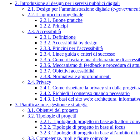
2. Introduzione al design per i servizi pubblici digitali
2.1. Design per l’amministrazione digitale (
e-government
2.2. L’approccio progettuale
2.2.1. Buone pratiche
2.2.2. Principi
2.3. Accessibilità
2.3.1. Definizione
2.3.2. Accessibilità by design
2.3.3. Principi per l’accessibilità
2.3.4. Linee guida e criteri di successo
2.3.5. Come rilasciare una dichiarazione di accessib
2.3.6. Meccanismo di feedback e procedura di attu
2.3.7. Obiettivi accessibilità
2.3.8. Normativa e approfondimenti
2.4. Privacy
2.4.1. Come rispettare la privacy sin dalla progettaz
2.4.2. Richiedi il consenso quando necessario
2.4.3. Le basi del sito web: architettura, informati
3. Pianificazione, gestione e strategia
3.1. Obiettivi del progetto
3.2. Tipologie di progetti
3.2.1. Tipologie di progetto in base agli attori coinv
3.2.2. Tipologie di progetto in base al focus
3.2.3. Tipologie di progetto in base all’ambito di i
3.3. Competenze, ruoli e figure coinvolte