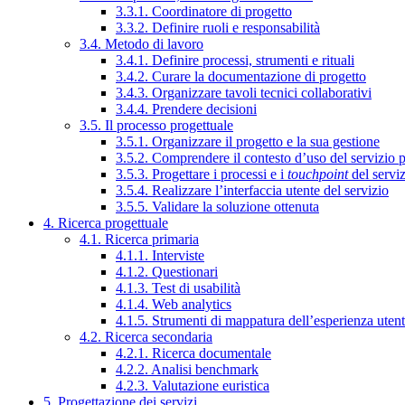
3.3.1. Coordinatore di progetto
3.3.2. Definire ruoli e responsabilità
3.4. Metodo di lavoro
3.4.1. Definire processi, strumenti e rituali
3.4.2. Curare la documentazione di progetto
3.4.3. Organizzare tavoli tecnici collaborativi
3.4.4. Prendere decisioni
3.5. Il processo progettuale
3.5.1. Organizzare il progetto e la sua gestione
3.5.2. Comprendere il contesto d’uso del servizio 
3.5.3. Progettare i processi e i
touchpoint
del servi
3.5.4. Realizzare l’interfaccia utente del servizio
3.5.5. Validare la soluzione ottenuta
4. Ricerca progettuale
4.1. Ricerca primaria
4.1.1. Interviste
4.1.2. Questionari
4.1.3. Test di usabilità
4.1.4. Web analytics
4.1.5. Strumenti di mappatura dell’esperienza uten
4.2. Ricerca secondaria
4.2.1. Ricerca documentale
4.2.2. Analisi benchmark
4.2.3. Valutazione euristica
5. Progettazione dei servizi