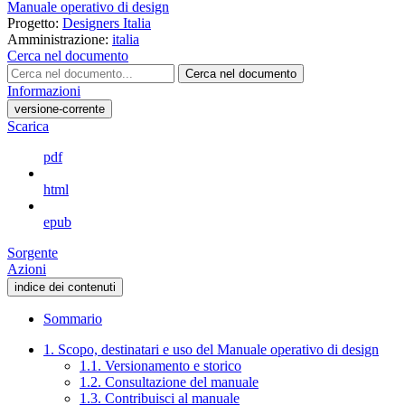
Manuale operativo di design
Progetto:
Designers Italia
Amministrazione:
italia
Cerca nel documento
Cerca nel documento
Informazioni
versione-corrente
Scarica
pdf
html
epub
Sorgente
Azioni
indice dei contenuti
Sommario
1. Scopo, destinatari e uso del Manuale operativo di design
1.1. Versionamento e storico
1.2. Consultazione del manuale
1.3. Contribuisci al manuale