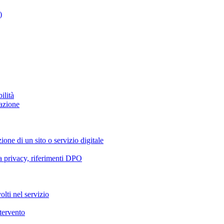
)
ilità
azione
ione di un sito o servizio digitale
va privacy, riferimenti DPO
olti nel servizio
ntervento