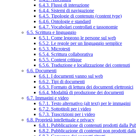
6.4.3. Flussi di interazione
6.4.4. Sistemi di navigazione
6.4.5. Tipologie di contenuto (content type)
6.4.6. Ontologie e standard
6.4.7. Vocabolari controllati e tassonomie
6.5. Scrittura e linguaggio
6.5.1. Come leggono le persone sul web
6.5.2. Le regole per un linguaggio semplice
6.5.3. Microtesti
6.5.4. Scrittura collaborativa
6.5.5. Content critique
6.5.6. Traduzione e localizzazione dei contenuti
6.6. Documenti
6.6.1. I documenti vanno sul web
6.6.2. Tipi di documenti
6.6.3. Formato di lettura dei documenti elettronici
6.6.4. Modalità di produzione dei documenti
6.7. Immagini e video
6.7.1. Testo alternativo (alt text) per le immagini
6.7.2. Sottotitoli per i video
6.7.3. Trascrizioni per i video
6.8. Proprietà intellettuale e privacy
6.8.1. Pubblicazione di contenuti prodotti dalla P
6.8.2. Pubblicazione di contenuti non prodotti dal