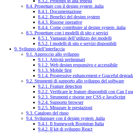
8.3.2. Prototipi in alta fedeltà
8.4. Progettare con il design system .italia
8.4.1. Documentazione
8.4.2. Benefici del design system
8.4.3. Risorse operative
8.4.4. Come contribuire al design system .italia
8.5. Progettare con i modelli di sito e servizi
8.5.1. Vantaggi dell’utilizzo dei modelli
8.5.2. I modelli di sito e servizi disponibili
9. Sviluppo dell’interfaccia
9.1. Approccio allo sviluppo
9.1.1. Attività preliminari
9.1.2. Web design responsivo e accessibile
9.1.3. Mobile first
9.1.4. Progressive enhancement e Graceful degrad
9.2. Strumenti di supporto allo sviluppo del software
9.2.1. Feature detection
9.2.2. Verificare le feature disponibili con Can I us
9.2.3. Strumenti e risorse per CSS e JavaScript
9.2.4. Supporto browser
9.2.5. Misurare le prestazioni
9.3. Catalogo del riuso
9.4. Sviluppare con il design system .italia
9.4.1. Il framework Bootstrap Italia
9.4.2. Il kit di sviluppo React