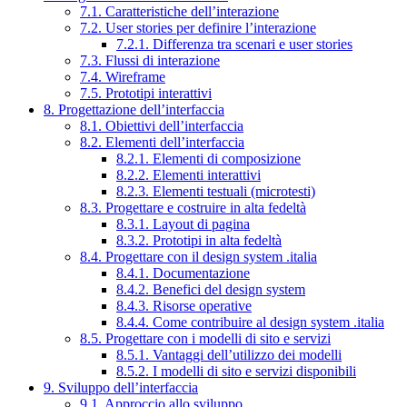
7.1. Caratteristiche dell’interazione
7.2. User stories per definire l’interazione
7.2.1. Differenza tra scenari e user stories
7.3. Flussi di interazione
7.4. Wireframe
7.5. Prototipi interattivi
8. Progettazione dell’interfaccia
8.1. Obiettivi dell’interfaccia
8.2. Elementi dell’interfaccia
8.2.1. Elementi di composizione
8.2.2. Elementi interattivi
8.2.3. Elementi testuali (microtesti)
8.3. Progettare e costruire in alta fedeltà
8.3.1. Layout di pagina
8.3.2. Prototipi in alta fedeltà
8.4. Progettare con il design system .italia
8.4.1. Documentazione
8.4.2. Benefici del design system
8.4.3. Risorse operative
8.4.4. Come contribuire al design system .italia
8.5. Progettare con i modelli di sito e servizi
8.5.1. Vantaggi dell’utilizzo dei modelli
8.5.2. I modelli di sito e servizi disponibili
9. Sviluppo dell’interfaccia
9.1. Approccio allo sviluppo