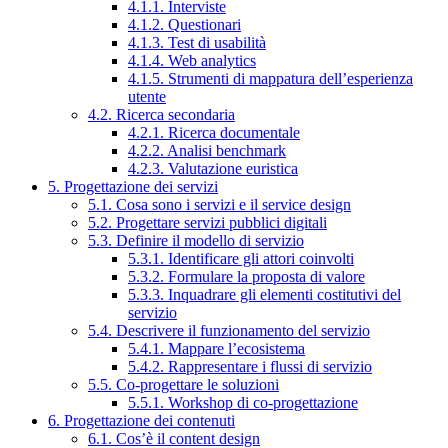
4.1.1. Interviste
4.1.2. Questionari
4.1.3. Test di usabilità
4.1.4. Web analytics
4.1.5. Strumenti di mappatura dell’esperienza
utente
4.2. Ricerca secondaria
4.2.1. Ricerca documentale
4.2.2. Analisi benchmark
4.2.3. Valutazione euristica
5. Progettazione dei servizi
5.1. Cosa sono i servizi e il service design
5.2. Progettare servizi pubblici digitali
5.3. Definire il modello di servizio
5.3.1. Identificare gli attori coinvolti
5.3.2. Formulare la proposta di valore
5.3.3. Inquadrare gli elementi costitutivi del
servizio
5.4. Descrivere il funzionamento del servizio
5.4.1. Mappare l’ecosistema
5.4.2. Rappresentare i flussi di servizio
5.5. Co-progettare le soluzioni
5.5.1. Workshop di co-progettazione
6. Progettazione dei contenuti
6.1. Cos’è il content design