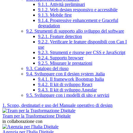
9.1.1. Attività preliminari
9.1.2. Web design responsivo e accessibile
9.1.3. Mobile first
9.1.4. Progressive enhancement e Graceful
degradation
9.2. Strumenti di supporto allo sviluppo del software
9.2.1. Feature detection
9.2.2. Verificare le feature disponibili con Can I
use
9.2.3. Strumenti e risorse per CSS e JavaScript
9.2.4. Supporto browser
9.2.5. Misurare le prestazioni
9.3. Catalogo del riuso
9.4. Sviluppare con il design system .italia
9.4.1. Il framework Bootstrap Italia
9.4.2. Il kit di sviluppo React
9.4.3. Il kit di sviluppo Angular
9.5. Sviluppare con i modelli di sito e servizi
1. Scopo, destinatari e uso del Manuale operativo di design
Team per la Trasformazione Digitale
in collaborazione con
Agenzia per l'Italia Digitale