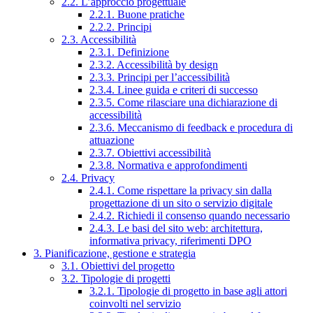
2.2. L’approccio progettuale
2.2.1. Buone pratiche
2.2.2. Principi
2.3. Accessibilità
2.3.1. Definizione
2.3.2. Accessibilità by design
2.3.3. Principi per l’accessibilità
2.3.4. Linee guida e criteri di successo
2.3.5. Come rilasciare una dichiarazione di
accessibilità
2.3.6. Meccanismo di feedback e procedura di
attuazione
2.3.7. Obiettivi accessibilità
2.3.8. Normativa e approfondimenti
2.4. Privacy
2.4.1. Come rispettare la privacy sin dalla
progettazione di un sito o servizio digitale
2.4.2. Richiedi il consenso quando necessario
2.4.3. Le basi del sito web: architettura,
informativa privacy, riferimenti DPO
3. Pianificazione, gestione e strategia
3.1. Obiettivi del progetto
3.2. Tipologie di progetti
3.2.1. Tipologie di progetto in base agli attori
coinvolti nel servizio