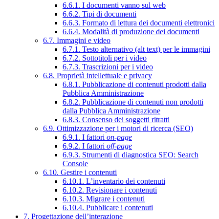
6.6.1. I documenti vanno sul web
6.6.2. Tipi di documenti
6.6.3. Formato di lettura dei documenti elettronici
6.6.4. Modalità di produzione dei documenti
6.7. Immagini e video
6.7.1. Testo alternativo (alt text) per le immagini
6.7.2. Sottotitoli per i video
6.7.3. Trascrizioni per i video
6.8. Proprietà intellettuale e privacy
6.8.1. Pubblicazione di contenuti prodotti dalla
Pubblica Amministrazione
6.8.2. Pubblicazione di contenuti non prodotti
dalla Pubblica Amministrazione
6.8.3. Consenso dei soggetti ritratti
6.9. Ottimizzazione per i motori di ricerca (SEO)
6.9.1. I fattori
on-page
6.9.2. I fattori
off-page
6.9.3. Strumenti di diagnostica SEO: Search
Console
6.10. Gestire i contenuti
6.10.1. L’inventario dei contenuti
6.10.2. Revisionare i contenuti
6.10.3. Migrare i contenuti
6.10.4. Pubblicare i contenuti
7. Progettazione dell’interazione