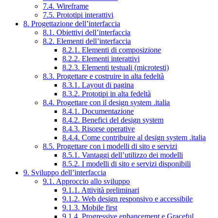
7.4. Wireframe
7.5. Prototipi interattivi
8. Progettazione dell’interfaccia
8.1. Obiettivi dell’interfaccia
8.2. Elementi dell’interfaccia
8.2.1. Elementi di composizione
8.2.2. Elementi interattivi
8.2.3. Elementi testuali (microtesti)
8.3. Progettare e costruire in alta fedeltà
8.3.1. Layout di pagina
8.3.2. Prototipi in alta fedeltà
8.4. Progettare con il design system .italia
8.4.1. Documentazione
8.4.2. Benefici del design system
8.4.3. Risorse operative
8.4.4. Come contribuire al design system .italia
8.5. Progettare con i modelli di sito e servizi
8.5.1. Vantaggi dell’utilizzo dei modelli
8.5.2. I modelli di sito e servizi disponibili
9. Sviluppo dell’interfaccia
9.1. Approccio allo sviluppo
9.1.1. Attività preliminari
9.1.2. Web design responsivo e accessibile
9.1.3. Mobile first
9.1.4. Progressive enhancement e Graceful