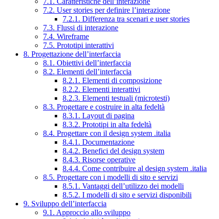
7.1. Caratteristiche dell’interazione
7.2. User stories per definire l’interazione
7.2.1. Differenza tra scenari e user stories
7.3. Flussi di interazione
7.4. Wireframe
7.5. Prototipi interattivi
8. Progettazione dell’interfaccia
8.1. Obiettivi dell’interfaccia
8.2. Elementi dell’interfaccia
8.2.1. Elementi di composizione
8.2.2. Elementi interattivi
8.2.3. Elementi testuali (microtesti)
8.3. Progettare e costruire in alta fedeltà
8.3.1. Layout di pagina
8.3.2. Prototipi in alta fedeltà
8.4. Progettare con il design system .italia
8.4.1. Documentazione
8.4.2. Benefici del design system
8.4.3. Risorse operative
8.4.4. Come contribuire al design system .italia
8.5. Progettare con i modelli di sito e servizi
8.5.1. Vantaggi dell’utilizzo dei modelli
8.5.2. I modelli di sito e servizi disponibili
9. Sviluppo dell’interfaccia
9.1. Approccio allo sviluppo