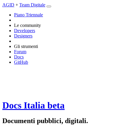
AGID
+
Team Digitale
Piano Triennale
Le community
Developers
Designers
Gli strumenti
Forum
Docs
GitHub
Docs Italia
beta
Documenti pubblici, digitali.