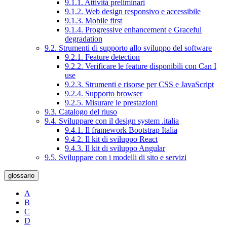
9.1.1. Attività preliminari
9.1.2. Web design responsivo e accessibile
9.1.3. Mobile first
9.1.4. Progressive enhancement e Graceful
degradation
9.2. Strumenti di supporto allo sviluppo del software
9.2.1. Feature detection
9.2.2. Verificare le feature disponibili con Can I
use
9.2.3. Strumenti e risorse per CSS e JavaScript
9.2.4. Supporto browser
9.2.5. Misurare le prestazioni
9.3. Catalogo del riuso
9.4. Sviluppare con il design system .italia
9.4.1. Il framework Bootstrap Italia
9.4.2. Il kit di sviluppo React
9.4.3. Il kit di sviluppo Angular
9.5. Sviluppare con i modelli di sito e servizi
glossario
A
B
C
D