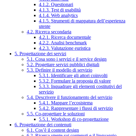
4.1.2. Questionari
4.1.3. Test di usabilità
4.1.4. Web analytics
4.1.5. Strumenti di mappatura dell’esperienza
utente
4.2. Ricerca secondaria
4.2.1. Ricerca documentale
4.2.2. Analisi benchmark
4.2.3. Valutazione euristica
5. Progettazione dei servizi
5.1. Cosa sono i servizi e il service design
5.2. Progettare servizi pubblici digitali
5.3. Definire il modello di servizio
5.3.1. Identificare gli attori coinvolti
5.3.2. Formulare la proposta di valore
5.3.3. Inquadrare gli elementi costitutivi del
servizio
5.4. Descrivere il funzionamento del servizio
5.4.1. Mappare l’ecosistema
5.4.2. Rappresentare i flussi di servizio
5.5. Co-progettare le soluzioni
5.5.1. Workshop di co-progettazione
6. Progettazione dei contenuti
6.1. Cos’è il content design
6.2. Ricerca utente sui contenuti e il linguaggio