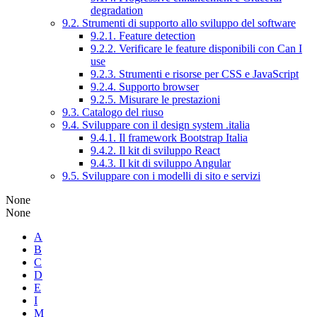
degradation
9.2. Strumenti di supporto allo sviluppo del software
9.2.1. Feature detection
9.2.2. Verificare le feature disponibili con Can I
use
9.2.3. Strumenti e risorse per CSS e JavaScript
9.2.4. Supporto browser
9.2.5. Misurare le prestazioni
9.3. Catalogo del riuso
9.4. Sviluppare con il design system .italia
9.4.1. Il framework Bootstrap Italia
9.4.2. Il kit di sviluppo React
9.4.3. Il kit di sviluppo Angular
9.5. Sviluppare con i modelli di sito e servizi
None
None
A
B
C
D
E
I
M