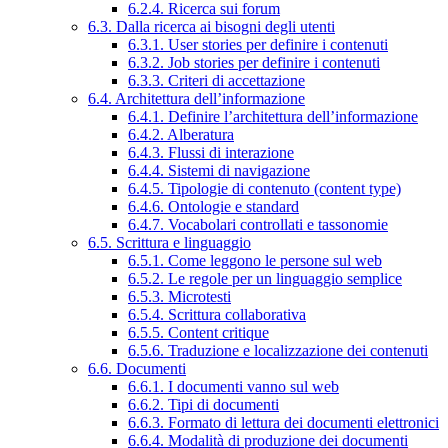
6.2.4. Ricerca sui forum
6.3. Dalla ricerca ai bisogni degli utenti
6.3.1. User stories per definire i contenuti
6.3.2. Job stories per definire i contenuti
6.3.3. Criteri di accettazione
6.4. Architettura dell’informazione
6.4.1. Definire l’architettura dell’informazione
6.4.2. Alberatura
6.4.3. Flussi di interazione
6.4.4. Sistemi di navigazione
6.4.5. Tipologie di contenuto (content type)
6.4.6. Ontologie e standard
6.4.7. Vocabolari controllati e tassonomie
6.5. Scrittura e linguaggio
6.5.1. Come leggono le persone sul web
6.5.2. Le regole per un linguaggio semplice
6.5.3. Microtesti
6.5.4. Scrittura collaborativa
6.5.5. Content critique
6.5.6. Traduzione e localizzazione dei contenuti
6.6. Documenti
6.6.1. I documenti vanno sul web
6.6.2. Tipi di documenti
6.6.3. Formato di lettura dei documenti elettronici
6.6.4. Modalità di produzione dei documenti