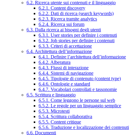
6.2. Ricerca utente sui contenuti e il linguaggio
6.2.1. Content discovery
6.2.2. Dati di ricerca (search keywords)
6.2.3. Ricerca tramite analytics
6.2.4. Ricerca sui forum
6.3. Dalla ricerca ai bisogni degli utenti
6.3.1. User stories per definire i contenuti
6.3.2. Job stories per definire i contenuti
6.3.3. Criteri di accettazione
6.4. Architettura dell’informazione
6.4.1. Definire l’architettura dell’informazione
6.4.2. Alberatura
6.4.3. Flussi di interazione
6.4.4. Sistemi di navigazione
6.4.5. Tipologie di contenuto (content type)
6.4.6. Ontologie e standard
6.4.7. Vocabolari controllati e tassonomie
6.5. Scrittura e linguaggio
6.5.1. Come leggono le persone sul web
6.5.2. Le regole per un linguaggio semplice
6.5.3. Microtesti
6.5.4. Scrittura collaborativa
6.5.5. Content critique
6.5.6. Traduzione e localizzazione dei contenuti
6.6. Documenti