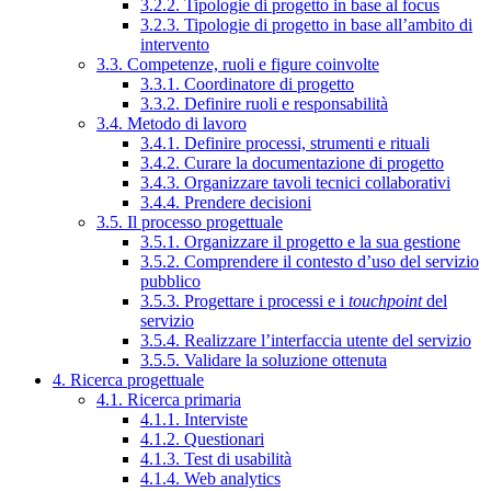
3.2.2. Tipologie di progetto in base al focus
3.2.3. Tipologie di progetto in base all’ambito di
intervento
3.3. Competenze, ruoli e figure coinvolte
3.3.1. Coordinatore di progetto
3.3.2. Definire ruoli e responsabilità
3.4. Metodo di lavoro
3.4.1. Definire processi, strumenti e rituali
3.4.2. Curare la documentazione di progetto
3.4.3. Organizzare tavoli tecnici collaborativi
3.4.4. Prendere decisioni
3.5. Il processo progettuale
3.5.1. Organizzare il progetto e la sua gestione
3.5.2. Comprendere il contesto d’uso del servizio
pubblico
3.5.3. Progettare i processi e i
touchpoint
del
servizio
3.5.4. Realizzare l’interfaccia utente del servizio
3.5.5. Validare la soluzione ottenuta
4. Ricerca progettuale
4.1. Ricerca primaria
4.1.1. Interviste
4.1.2. Questionari
4.1.3. Test di usabilità
4.1.4. Web analytics