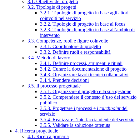
3.1. Obiettivi del progetto
3.2. Tipologie di progetti
3.2.1. Tipologie di progetto in base agli attori
coinvolti nel servizio
3.2.2. Tipologie di progetto in base al focus
3.2.3. Tipologie di progetto in base all’ambito di
intervento
3.3. Competenze, ruoli e figure coinvolte
3.3.1. Coordinatore di progetto
3.3.2. Definire ruoli e responsabilità
3.4. Metodo di lavoro
3.4.1. Definire processi, strumenti e rituali
3.4.2. Curare la documentazione di progetto
3.4.3. Organizzare tavoli tecnici collaborativi
3.4.4. Prendere decisioni
3.5. Il processo progettuale
3.5.1. Organizzare il progetto e la sua gestione
3.5.2. Comprendere il contesto d’uso del servizio
pubblico
3.5.3. Progettare i processi e i
touchpoint
del
servizio
3.5.4. Realizzare l’interfaccia utente del servizio
3.5.5. Validare la soluzione ottenuta
4. Ricerca progettuale
4.1. Ricerca primaria