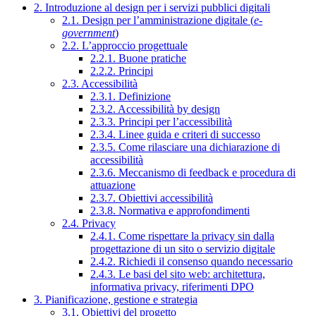
2. Introduzione al design per i servizi pubblici digitali
2.1. Design per l’amministrazione digitale (
e-
government
)
2.2. L’approccio progettuale
2.2.1. Buone pratiche
2.2.2. Principi
2.3. Accessibilità
2.3.1. Definizione
2.3.2. Accessibilità by design
2.3.3. Principi per l’accessibilità
2.3.4. Linee guida e criteri di successo
2.3.5. Come rilasciare una dichiarazione di
accessibilità
2.3.6. Meccanismo di feedback e procedura di
attuazione
2.3.7. Obiettivi accessibilità
2.3.8. Normativa e approfondimenti
2.4. Privacy
2.4.1. Come rispettare la privacy sin dalla
progettazione di un sito o servizio digitale
2.4.2. Richiedi il consenso quando necessario
2.4.3. Le basi del sito web: architettura,
informativa privacy, riferimenti DPO
3. Pianificazione, gestione e strategia
3.1. Obiettivi del progetto