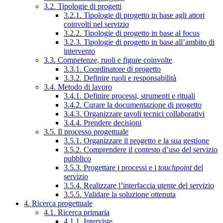
3.2. Tipologie di progetti
3.2.1. Tipologie di progetto in base agli attori
coinvolti nel servizio
3.2.2. Tipologie di progetto in base al focus
3.2.3. Tipologie di progetto in base all’ambito di
intervento
3.3. Competenze, ruoli e figure coinvolte
3.3.1. Coordinatore di progetto
3.3.2. Definire ruoli e responsabilità
3.4. Metodo di lavoro
3.4.1. Definire processi, strumenti e rituali
3.4.2. Curare la documentazione di progetto
3.4.3. Organizzare tavoli tecnici collaborativi
3.4.4. Prendere decisioni
3.5. Il processo progettuale
3.5.1. Organizzare il progetto e la sua gestione
3.5.2. Comprendere il contesto d’uso del servizio
pubblico
3.5.3. Progettare i processi e i
touchpoint
del
servizio
3.5.4. Realizzare l’interfaccia utente del servizio
3.5.5. Validare la soluzione ottenuta
4. Ricerca progettuale
4.1. Ricerca primaria
4.1.1. Interviste