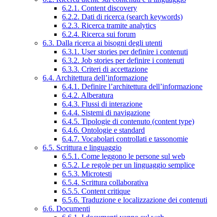
6.2.1. Content discovery
6.2.2. Dati di ricerca (search keywords)
6.2.3. Ricerca tramite analytics
6.2.4. Ricerca sui forum
6.3. Dalla ricerca ai bisogni degli utenti
6.3.1. User stories per definire i contenuti
6.3.2. Job stories per definire i contenuti
6.3.3. Criteri di accettazione
6.4. Architettura dell’informazione
6.4.1. Definire l’architettura dell’informazione
6.4.2. Alberatura
6.4.3. Flussi di interazione
6.4.4. Sistemi di navigazione
6.4.5. Tipologie di contenuto (content type)
6.4.6. Ontologie e standard
6.4.7. Vocabolari controllati e tassonomie
6.5. Scrittura e linguaggio
6.5.1. Come leggono le persone sul web
6.5.2. Le regole per un linguaggio semplice
6.5.3. Microtesti
6.5.4. Scrittura collaborativa
6.5.5. Content critique
6.5.6. Traduzione e localizzazione dei contenuti
6.6. Documenti