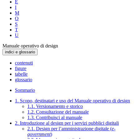
E
I
M
O
S
T
U
Manuale operativo di design
indici e glossario
contenuti
figure
tabelle
glossario
Sommario
1. Scopo, destinatari e uso del Manuale operativo di design
1.1. Versionamento e storico
1.2. Consultazione del manuale
1.3. Contribuisci al manuale
2. Introduzione al design per i servizi pubblici digitali
2.1. Design per l’amministrazione digitale (
e-
government
)