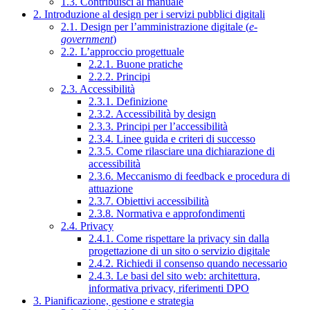
1.3. Contribuisci al manuale
2. Introduzione al design per i servizi pubblici digitali
2.1. Design per l’amministrazione digitale (
e-
government
)
2.2. L’approccio progettuale
2.2.1. Buone pratiche
2.2.2. Principi
2.3. Accessibilità
2.3.1. Definizione
2.3.2. Accessibilità by design
2.3.3. Principi per l’accessibilità
2.3.4. Linee guida e criteri di successo
2.3.5. Come rilasciare una dichiarazione di
accessibilità
2.3.6. Meccanismo di feedback e procedura di
attuazione
2.3.7. Obiettivi accessibilità
2.3.8. Normativa e approfondimenti
2.4. Privacy
2.4.1. Come rispettare la privacy sin dalla
progettazione di un sito o servizio digitale
2.4.2. Richiedi il consenso quando necessario
2.4.3. Le basi del sito web: architettura,
informativa privacy, riferimenti DPO
3. Pianificazione, gestione e strategia