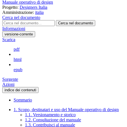
Manuale operativo di design
Progetto:
Designers Italia
Amministrazione:
italia
Cerca nel documento
Cerca nel documento
Informazioni
versione-corrente
Scarica
pdf
html
epub
Sorgente
Azioni
indice dei contenuti
Sommario
1. Scopo, destinatari e uso del Manuale operativo di design
1.1. Versionamento e storico
1.2. Consultazione del manuale
1.3. Contribuisci al manuale