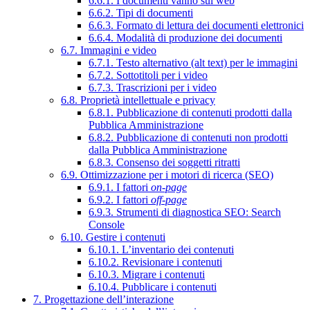
6.6.1. I documenti vanno sul web
6.6.2. Tipi di documenti
6.6.3. Formato di lettura dei documenti elettronici
6.6.4. Modalità di produzione dei documenti
6.7. Immagini e video
6.7.1. Testo alternativo (alt text) per le immagini
6.7.2. Sottotitoli per i video
6.7.3. Trascrizioni per i video
6.8. Proprietà intellettuale e privacy
6.8.1. Pubblicazione di contenuti prodotti dalla
Pubblica Amministrazione
6.8.2. Pubblicazione di contenuti non prodotti
dalla Pubblica Amministrazione
6.8.3. Consenso dei soggetti ritratti
6.9. Ottimizzazione per i motori di ricerca (SEO)
6.9.1. I fattori
on-page
6.9.2. I fattori
off-page
6.9.3. Strumenti di diagnostica SEO: Search
Console
6.10. Gestire i contenuti
6.10.1. L’inventario dei contenuti
6.10.2. Revisionare i contenuti
6.10.3. Migrare i contenuti
6.10.4. Pubblicare i contenuti
7. Progettazione dell’interazione