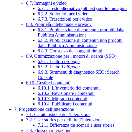
6.7. Immagini e video
6.7.1. Testo alternativo (alt text) per le immagini
6.7.2. Sottotitoli per i video
6.7.3. Trascrizioni per i video
6.8. Proprietà intellettuale e privacy
6.8.1. Pubblicazione di contenuti prodotti dalla
Pubblica Amministrazione
6.8.2. Pubblicazione di contenuti non prodotti
dalla Pubblica Amministrazione
6.8.3. Consenso dei soggetti ritratti
6.9. Ottimizzazione per i motori di ricerca (SEO)
6.9.1. I fattori
on-page
6.9.2. I fattori
off-page
6.9.3. Strumenti di diagnostica SEO: Search
Console
6.10. Gestire i contenuti
6.10.1. L’inventario dei contenuti
6.10.2. Revisionare i contenuti
6.10.3. Migrare i contenuti
6.10.4. Pubblicare i contenuti
7. Progettazione dell’interazione
7.1. Caratteristiche dell’interazione
7.2. User stories per definire l’interazione
7.2.1. Differenza tra scenari e user stories
7.3. Flussi di interazione