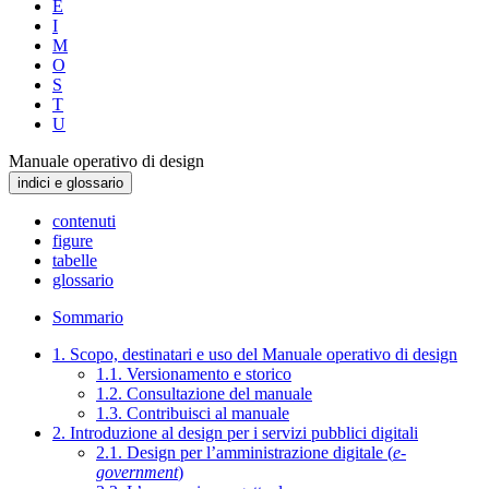
E
I
M
O
S
T
U
Manuale operativo di design
indici e glossario
contenuti
figure
tabelle
glossario
Sommario
1. Scopo, destinatari e uso del Manuale operativo di design
1.1. Versionamento e storico
1.2. Consultazione del manuale
1.3. Contribuisci al manuale
2. Introduzione al design per i servizi pubblici digitali
2.1. Design per l’amministrazione digitale (
e-
government
)