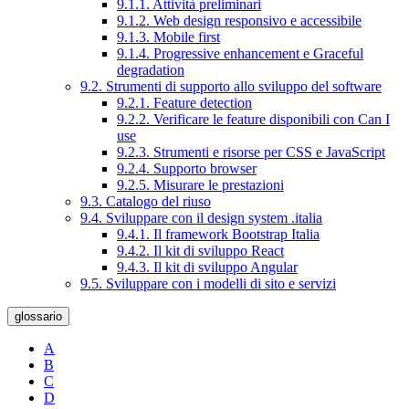
9.1.1. Attività preliminari
9.1.2. Web design responsivo e accessibile
9.1.3. Mobile first
9.1.4. Progressive enhancement e Graceful
degradation
9.2. Strumenti di supporto allo sviluppo del software
9.2.1. Feature detection
9.2.2. Verificare le feature disponibili con Can I
use
9.2.3. Strumenti e risorse per CSS e JavaScript
9.2.4. Supporto browser
9.2.5. Misurare le prestazioni
9.3. Catalogo del riuso
9.4. Sviluppare con il design system .italia
9.4.1. Il framework Bootstrap Italia
9.4.2. Il kit di sviluppo React
9.4.3. Il kit di sviluppo Angular
9.5. Sviluppare con i modelli di sito e servizi
glossario
A
B
C
D