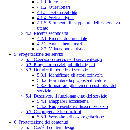
4.1.1. Interviste
4.1.2. Questionari
4.1.3. Test di usabilità
4.1.4. Web analytics
4.1.5. Strumenti di mappatura dell’esperienza
utente
4.2. Ricerca secondaria
4.2.1. Ricerca documentale
4.2.2. Analisi benchmark
4.2.3. Valutazione euristica
5. Progettazione dei servizi
5.1. Cosa sono i servizi e il service design
5.2. Progettare servizi pubblici digitali
5.3. Definire il modello di servizio
5.3.1. Identificare gli attori coinvolti
5.3.2. Formulare la proposta di valore
5.3.3. Inquadrare gli elementi costitutivi del
servizio
5.4. Descrivere il funzionamento del servizio
5.4.1. Mappare l’ecosistema
5.4.2. Rappresentare i flussi di servizio
5.5. Co-progettare le soluzioni
5.5.1. Workshop di co-progettazione
6. Progettazione dei contenuti
6.1. Cos’è il content design