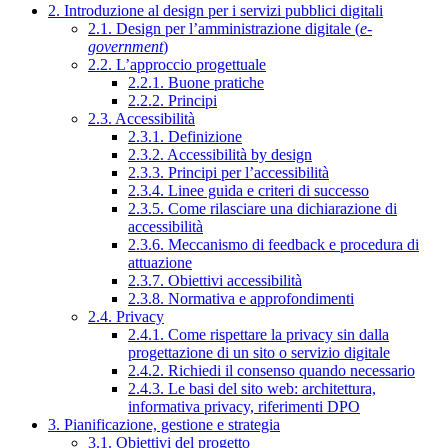
2. Introduzione al design per i servizi pubblici digitali
2.1. Design per l’amministrazione digitale (
e-
government
)
2.2. L’approccio progettuale
2.2.1. Buone pratiche
2.2.2. Principi
2.3. Accessibilità
2.3.1. Definizione
2.3.2. Accessibilità by design
2.3.3. Principi per l’accessibilità
2.3.4. Linee guida e criteri di successo
2.3.5. Come rilasciare una dichiarazione di
accessibilità
2.3.6. Meccanismo di feedback e procedura di
attuazione
2.3.7. Obiettivi accessibilità
2.3.8. Normativa e approfondimenti
2.4. Privacy
2.4.1. Come rispettare la privacy sin dalla
progettazione di un sito o servizio digitale
2.4.2. Richiedi il consenso quando necessario
2.4.3. Le basi del sito web: architettura,
informativa privacy, riferimenti DPO
3. Pianificazione, gestione e strategia
3.1. Obiettivi del progetto