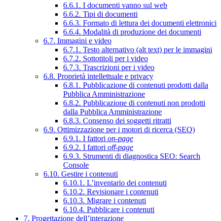
6.6.1. I documenti vanno sul web
6.6.2. Tipi di documenti
6.6.3. Formato di lettura dei documenti elettronici
6.6.4. Modalità di produzione dei documenti
6.7. Immagini e video
6.7.1. Testo alternativo (alt text) per le immagini
6.7.2. Sottotitoli per i video
6.7.3. Trascrizioni per i video
6.8. Proprietà intellettuale e privacy
6.8.1. Pubblicazione di contenuti prodotti dalla
Pubblica Amministrazione
6.8.2. Pubblicazione di contenuti non prodotti
dalla Pubblica Amministrazione
6.8.3. Consenso dei soggetti ritratti
6.9. Ottimizzazione per i motori di ricerca (SEO)
6.9.1. I fattori
on-page
6.9.2. I fattori
off-page
6.9.3. Strumenti di diagnostica SEO: Search
Console
6.10. Gestire i contenuti
6.10.1. L’inventario dei contenuti
6.10.2. Revisionare i contenuti
6.10.3. Migrare i contenuti
6.10.4. Pubblicare i contenuti
7. Progettazione dell’interazione