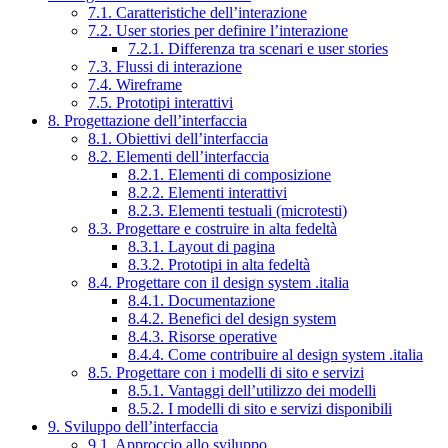
7.1. Caratteristiche dell’interazione
7.2. User stories per definire l’interazione
7.2.1. Differenza tra scenari e user stories
7.3. Flussi di interazione
7.4. Wireframe
7.5. Prototipi interattivi
8. Progettazione dell’interfaccia
8.1. Obiettivi dell’interfaccia
8.2. Elementi dell’interfaccia
8.2.1. Elementi di composizione
8.2.2. Elementi interattivi
8.2.3. Elementi testuali (microtesti)
8.3. Progettare e costruire in alta fedeltà
8.3.1. Layout di pagina
8.3.2. Prototipi in alta fedeltà
8.4. Progettare con il design system .italia
8.4.1. Documentazione
8.4.2. Benefici del design system
8.4.3. Risorse operative
8.4.4. Come contribuire al design system .italia
8.5. Progettare con i modelli di sito e servizi
8.5.1. Vantaggi dell’utilizzo dei modelli
8.5.2. I modelli di sito e servizi disponibili
9. Sviluppo dell’interfaccia
9.1. Approccio allo sviluppo