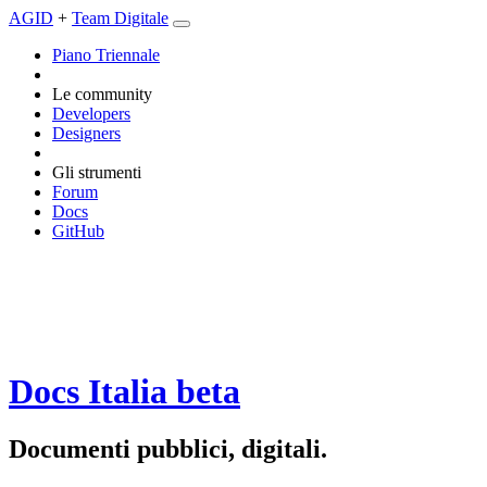
AGID
+
Team Digitale
Piano Triennale
Le community
Developers
Designers
Gli strumenti
Forum
Docs
GitHub
Docs Italia
beta
Documenti pubblici, digitali.