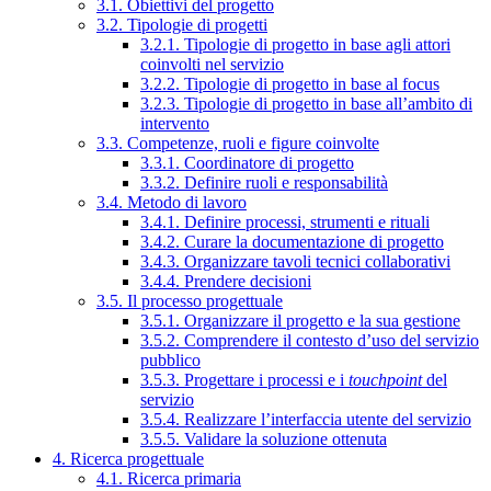
3.1. Obiettivi del progetto
3.2. Tipologie di progetti
3.2.1. Tipologie di progetto in base agli attori
coinvolti nel servizio
3.2.2. Tipologie di progetto in base al focus
3.2.3. Tipologie di progetto in base all’ambito di
intervento
3.3. Competenze, ruoli e figure coinvolte
3.3.1. Coordinatore di progetto
3.3.2. Definire ruoli e responsabilità
3.4. Metodo di lavoro
3.4.1. Definire processi, strumenti e rituali
3.4.2. Curare la documentazione di progetto
3.4.3. Organizzare tavoli tecnici collaborativi
3.4.4. Prendere decisioni
3.5. Il processo progettuale
3.5.1. Organizzare il progetto e la sua gestione
3.5.2. Comprendere il contesto d’uso del servizio
pubblico
3.5.3. Progettare i processi e i
touchpoint
del
servizio
3.5.4. Realizzare l’interfaccia utente del servizio
3.5.5. Validare la soluzione ottenuta
4. Ricerca progettuale
4.1. Ricerca primaria