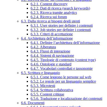
6.2.1. Content discovery
6.2.2. Dati di ricerca (search keywords)
6.2.3. Ricerca tramite analytics
6.2.4. Ricerca sui forum
6.3. Dalla ricerca ai bisogni degli utenti
6.3.1. User stories per definire i contenuti
6.3.2. Job stories per definire i contenuti
6.3.3. Criteri di accettazione
6.4. Architettura dell’informazione
6.4.1. Definire l’architettura dell’informazione
6.4.2. Alberatura
6.4.3. Flussi di interazione
6.4.4. Sistemi di navigazione
6.4.5. Tipologie di contenuto (content type)
6.4.6. Ontologie e standard
6.4.7. Vocabolari controllati e tassonomie
6.5. Scrittura e linguaggio
6.5.1. Come leggono le persone sul web
6.5.2. Le regole per un linguaggio semplice
6.5.3. Microtesti
6.5.4. Scrittura collaborativa
6.5.5. Content critique
6.5.6. Traduzione e localizzazione dei contenuti
6.6. Documenti