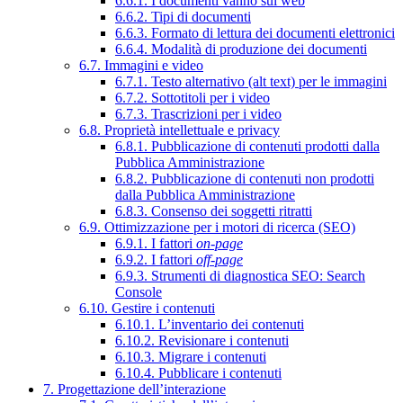
6.6.1. I documenti vanno sul web
6.6.2. Tipi di documenti
6.6.3. Formato di lettura dei documenti elettronici
6.6.4. Modalità di produzione dei documenti
6.7. Immagini e video
6.7.1. Testo alternativo (alt text) per le immagini
6.7.2. Sottotitoli per i video
6.7.3. Trascrizioni per i video
6.8. Proprietà intellettuale e privacy
6.8.1. Pubblicazione di contenuti prodotti dalla
Pubblica Amministrazione
6.8.2. Pubblicazione di contenuti non prodotti
dalla Pubblica Amministrazione
6.8.3. Consenso dei soggetti ritratti
6.9. Ottimizzazione per i motori di ricerca (SEO)
6.9.1. I fattori
on-page
6.9.2. I fattori
off-page
6.9.3. Strumenti di diagnostica SEO: Search
Console
6.10. Gestire i contenuti
6.10.1. L’inventario dei contenuti
6.10.2. Revisionare i contenuti
6.10.3. Migrare i contenuti
6.10.4. Pubblicare i contenuti
7. Progettazione dell’interazione