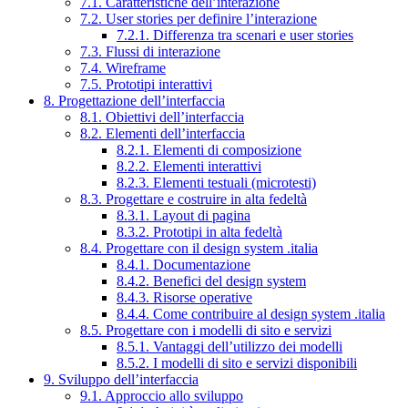
7.1. Caratteristiche dell’interazione
7.2. User stories per definire l’interazione
7.2.1. Differenza tra scenari e user stories
7.3. Flussi di interazione
7.4. Wireframe
7.5. Prototipi interattivi
8. Progettazione dell’interfaccia
8.1. Obiettivi dell’interfaccia
8.2. Elementi dell’interfaccia
8.2.1. Elementi di composizione
8.2.2. Elementi interattivi
8.2.3. Elementi testuali (microtesti)
8.3. Progettare e costruire in alta fedeltà
8.3.1. Layout di pagina
8.3.2. Prototipi in alta fedeltà
8.4. Progettare con il design system .italia
8.4.1. Documentazione
8.4.2. Benefici del design system
8.4.3. Risorse operative
8.4.4. Come contribuire al design system .italia
8.5. Progettare con i modelli di sito e servizi
8.5.1. Vantaggi dell’utilizzo dei modelli
8.5.2. I modelli di sito e servizi disponibili
9. Sviluppo dell’interfaccia
9.1. Approccio allo sviluppo