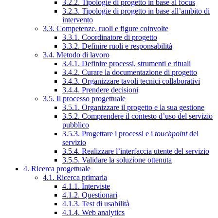
3.2.2. Tipologie di progetto in base al focus
3.2.3. Tipologie di progetto in base all’ambito di
intervento
3.3. Competenze, ruoli e figure coinvolte
3.3.1. Coordinatore di progetto
3.3.2. Definire ruoli e responsabilità
3.4. Metodo di lavoro
3.4.1. Definire processi, strumenti e rituali
3.4.2. Curare la documentazione di progetto
3.4.3. Organizzare tavoli tecnici collaborativi
3.4.4. Prendere decisioni
3.5. Il processo progettuale
3.5.1. Organizzare il progetto e la sua gestione
3.5.2. Comprendere il contesto d’uso del servizio
pubblico
3.5.3. Progettare i processi e i
touchpoint
del
servizio
3.5.4. Realizzare l’interfaccia utente del servizio
3.5.5. Validare la soluzione ottenuta
4. Ricerca progettuale
4.1. Ricerca primaria
4.1.1. Interviste
4.1.2. Questionari
4.1.3. Test di usabilità
4.1.4. Web analytics