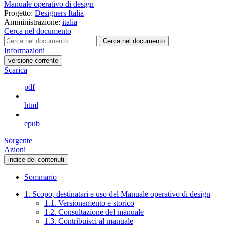
Manuale operativo di design
Progetto:
Designers Italia
Amministrazione:
italia
Cerca nel documento
Cerca nel documento
Informazioni
versione-corrente
Scarica
pdf
html
epub
Sorgente
Azioni
indice dei contenuti
Sommario
1. Scopo, destinatari e uso del Manuale operativo di design
1.1. Versionamento e storico
1.2. Consultazione del manuale
1.3. Contribuisci al manuale