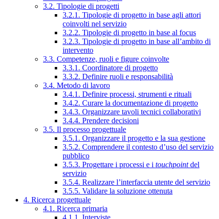
3.2. Tipologie di progetti
3.2.1. Tipologie di progetto in base agli attori
coinvolti nel servizio
3.2.2. Tipologie di progetto in base al focus
3.2.3. Tipologie di progetto in base all’ambito di
intervento
3.3. Competenze, ruoli e figure coinvolte
3.3.1. Coordinatore di progetto
3.3.2. Definire ruoli e responsabilità
3.4. Metodo di lavoro
3.4.1. Definire processi, strumenti e rituali
3.4.2. Curare la documentazione di progetto
3.4.3. Organizzare tavoli tecnici collaborativi
3.4.4. Prendere decisioni
3.5. Il processo progettuale
3.5.1. Organizzare il progetto e la sua gestione
3.5.2. Comprendere il contesto d’uso del servizio
pubblico
3.5.3. Progettare i processi e i
touchpoint
del
servizio
3.5.4. Realizzare l’interfaccia utente del servizio
3.5.5. Validare la soluzione ottenuta
4. Ricerca progettuale
4.1. Ricerca primaria
4.1.1. Interviste