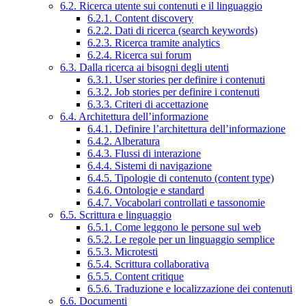
6.2. Ricerca utente sui contenuti e il linguaggio
6.2.1. Content discovery
6.2.2. Dati di ricerca (search keywords)
6.2.3. Ricerca tramite analytics
6.2.4. Ricerca sui forum
6.3. Dalla ricerca ai bisogni degli utenti
6.3.1. User stories per definire i contenuti
6.3.2. Job stories per definire i contenuti
6.3.3. Criteri di accettazione
6.4. Architettura dell’informazione
6.4.1. Definire l’architettura dell’informazione
6.4.2. Alberatura
6.4.3. Flussi di interazione
6.4.4. Sistemi di navigazione
6.4.5. Tipologie di contenuto (content type)
6.4.6. Ontologie e standard
6.4.7. Vocabolari controllati e tassonomie
6.5. Scrittura e linguaggio
6.5.1. Come leggono le persone sul web
6.5.2. Le regole per un linguaggio semplice
6.5.3. Microtesti
6.5.4. Scrittura collaborativa
6.5.5. Content critique
6.5.6. Traduzione e localizzazione dei contenuti
6.6. Documenti