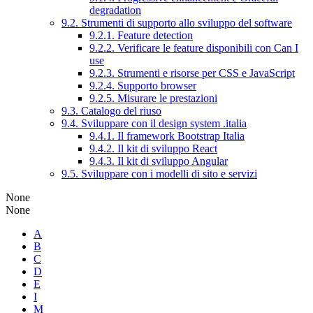
degradation
9.2. Strumenti di supporto allo sviluppo del software
9.2.1. Feature detection
9.2.2. Verificare le feature disponibili con Can I
use
9.2.3. Strumenti e risorse per CSS e JavaScript
9.2.4. Supporto browser
9.2.5. Misurare le prestazioni
9.3. Catalogo del riuso
9.4. Sviluppare con il design system .italia
9.4.1. Il framework Bootstrap Italia
9.4.2. Il kit di sviluppo React
9.4.3. Il kit di sviluppo Angular
9.5. Sviluppare con i modelli di sito e servizi
None
None
A
B
C
D
E
I
M