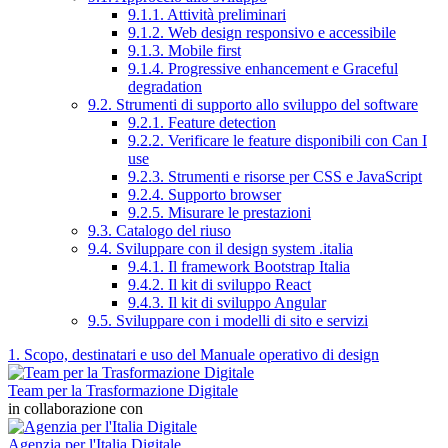
9.1.1. Attività preliminari
9.1.2. Web design responsivo e accessibile
9.1.3. Mobile first
9.1.4. Progressive enhancement e Graceful
degradation
9.2. Strumenti di supporto allo sviluppo del software
9.2.1. Feature detection
9.2.2. Verificare le feature disponibili con Can I
use
9.2.3. Strumenti e risorse per CSS e JavaScript
9.2.4. Supporto browser
9.2.5. Misurare le prestazioni
9.3. Catalogo del riuso
9.4. Sviluppare con il design system .italia
9.4.1. Il framework Bootstrap Italia
9.4.2. Il kit di sviluppo React
9.4.3. Il kit di sviluppo Angular
9.5. Sviluppare con i modelli di sito e servizi
1. Scopo, destinatari e uso del Manuale operativo di design
Team per la Trasformazione Digitale
in collaborazione con
Agenzia per l'Italia Digitale