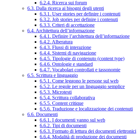
6.2.4. Ricerca sui forum
6.3. Dalla ricerca ai bisogni degli utenti
6.3.1. User stories per definire i contenuti
6.3.2. Job stories per definire i contenuti
6.3.3. Criteri di accettazione
6.4. Architettura dell’informazione
6.4.1. Definire l’architettura dell’informazione
6.4.2. Alberatura
6.4.3. Flussi di interazione
6.4.4. Sistemi di navigazione
6.4.5. Tipologie di contenuto (content type)
6.4.6. Ontologie e standard
6.4.7. Vocabolari controllati e tassonomie
6.5. Scrittura e linguaggio
6.5.1. Come leggono le persone sul web
6.5.2. Le regole per un linguaggio semplice
6.5.3. Microtesti
6.5.4. Scrittura collaborativa
6.5.5. Content critique
6.5.6. Traduzione e localizzazione dei contenuti
6.6. Documenti
6.6.1. I documenti vanno sul web
6.6.2. Tipi di documenti
6.6.3. Formato di lettura dei documenti elettronici
6.6.4. Modalità di produzione dei documenti