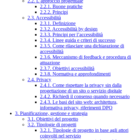
2.2. L’approccio progettuale
2.2.1. Buone pratiche
2.2.2. Principi
2.3. Accessibilità
2.3.1. Definizione
2.3.2. Accessibilità by design
2.3.3. Principi per l’accessibilità
2.3.4. Linee guida e criteri di successo
2.3.5. Come rilasciare una dichiarazione di
accessibilità
2.3.6. Meccanismo di feedback e procedura di
attuazione
2.3.7. Obiettivi accessibilità
2.3.8. Normativa e approfondimenti
2.4. Privacy
2.4.1. Come rispettare la privacy sin dalla
progettazione di un sito o servizio digitale
2.4.2. Richiedi il consenso quando necessario
2.4.3. Le basi del sito web: architettura,
informativa privacy, riferimenti DPO
3. Pianificazione, gestione e strategia
3.1. Obiettivi del progetto
3.2. Tipologie di progetti
3.2.1. Tipologie di progetto in base agli attori
coinvolti nel servizio