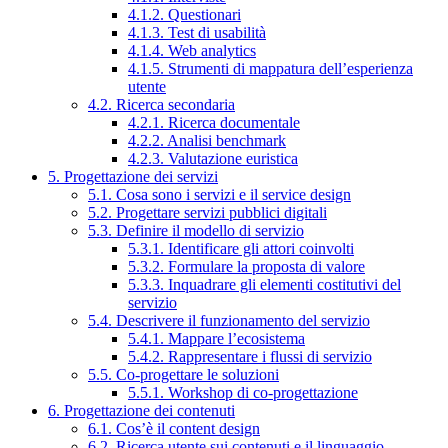
4.1.2. Questionari
4.1.3. Test di usabilità
4.1.4. Web analytics
4.1.5. Strumenti di mappatura dell’esperienza
utente
4.2. Ricerca secondaria
4.2.1. Ricerca documentale
4.2.2. Analisi benchmark
4.2.3. Valutazione euristica
5. Progettazione dei servizi
5.1. Cosa sono i servizi e il service design
5.2. Progettare servizi pubblici digitali
5.3. Definire il modello di servizio
5.3.1. Identificare gli attori coinvolti
5.3.2. Formulare la proposta di valore
5.3.3. Inquadrare gli elementi costitutivi del
servizio
5.4. Descrivere il funzionamento del servizio
5.4.1. Mappare l’ecosistema
5.4.2. Rappresentare i flussi di servizio
5.5. Co-progettare le soluzioni
5.5.1. Workshop di co-progettazione
6. Progettazione dei contenuti
6.1. Cos’è il content design
6.2. Ricerca utente sui contenuti e il linguaggio