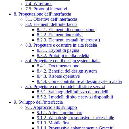
7.4. Wireframe
7.5. Prototipi interattivi
8. Progettazione dell’interfaccia
8.1. Obiettivi dell’interfaccia
8.2. Elementi dell’interfaccia
8.2.1. Elementi di composizione
8.2.2. Elementi interattivi
8.2.3. Elementi testuali (microtesti)
8.3. Progettare e costruire in alta fedeltà
8.3.1. Layout di pagina
8.3.2. Prototipi in alta fedeltà
8.4. Progettare con il design system .italia
8.4.1. Documentazione
8.4.2. Benefici del design system
8.4.3. Risorse operative
8.4.4. Come contribuire al design system .italia
8.5. Progettare con i modelli di sito e servizi
8.5.1. Vantaggi dell’utilizzo dei modelli
8.5.2. I modelli di sito e servizi disponibili
9. Sviluppo dell’interfaccia
9.1. Approccio allo sviluppo
9.1.1. Attività preliminari
9.1.2. Web design responsivo e accessibile
9.1.3. Mobile first
9.1.4. Progressive enhancement e Graceful