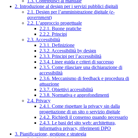
1.3. Contribuisci al manuale
2. Introduzione al design per i servizi pubblici digitali
2.1. Design per l’amministrazione digitale (
e-
government
)
2.2. L’approccio progettuale
2.2.1. Buone pratiche
2.2.2. Principi
2.3. Accessibilità
2.3.1. Definizione
2.3.2. Accessibilità by design
2.3.3. Principi per l’accessibilità
2.3.4. Linee guida e criteri di successo
2.3.5. Come rilasciare una dichiarazione di
accessibilità
2.3.6. Meccanismo di feedback e procedura di
attuazione
2.3.7. Obiettivi accessibilità
2.3.8. Normativa e approfondimenti
2.4. Privacy
2.4.1. Come rispettare la privacy sin dalla
progettazione di un sito o servizio digitale
2.4.2. Richiedi il consenso quando necessario
2.4.3. Le basi del sito web: architettura,
informativa privacy, riferimenti DPO
3. Pianificazione, gestione e strategia