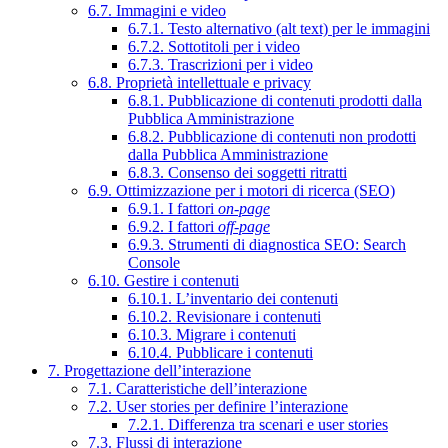
6.7. Immagini e video
6.7.1. Testo alternativo (alt text) per le immagini
6.7.2. Sottotitoli per i video
6.7.3. Trascrizioni per i video
6.8. Proprietà intellettuale e privacy
6.8.1. Pubblicazione di contenuti prodotti dalla
Pubblica Amministrazione
6.8.2. Pubblicazione di contenuti non prodotti
dalla Pubblica Amministrazione
6.8.3. Consenso dei soggetti ritratti
6.9. Ottimizzazione per i motori di ricerca (SEO)
6.9.1. I fattori
on-page
6.9.2. I fattori
off-page
6.9.3. Strumenti di diagnostica SEO: Search
Console
6.10. Gestire i contenuti
6.10.1. L’inventario dei contenuti
6.10.2. Revisionare i contenuti
6.10.3. Migrare i contenuti
6.10.4. Pubblicare i contenuti
7. Progettazione dell’interazione
7.1. Caratteristiche dell’interazione
7.2. User stories per definire l’interazione
7.2.1. Differenza tra scenari e user stories
7.3. Flussi di interazione