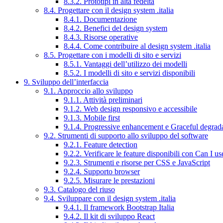
8.3.2. Prototipi in alta fedeltà
8.4. Progettare con il design system .italia
8.4.1. Documentazione
8.4.2. Benefici del design system
8.4.3. Risorse operative
8.4.4. Come contribuire al design system .italia
8.5. Progettare con i modelli di sito e servizi
8.5.1. Vantaggi dell’utilizzo dei modelli
8.5.2. I modelli di sito e servizi disponibili
9. Sviluppo dell’interfaccia
9.1. Approccio allo sviluppo
9.1.1. Attività preliminari
9.1.2. Web design responsivo e accessibile
9.1.3. Mobile first
9.1.4. Progressive enhancement e Graceful degrad
9.2. Strumenti di supporto allo sviluppo del software
9.2.1. Feature detection
9.2.2. Verificare le feature disponibili con Can I us
9.2.3. Strumenti e risorse per CSS e JavaScript
9.2.4. Supporto browser
9.2.5. Misurare le prestazioni
9.3. Catalogo del riuso
9.4. Sviluppare con il design system .italia
9.4.1. Il framework Bootstrap Italia
9.4.2. Il kit di sviluppo React