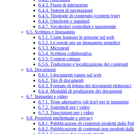
6.4.3. Flussi di interazione
6.4.4. Sistemi di navigazione
6.4.5. Tipologie di contenuto (content type)
6.4.6. Ontologie e standard
6.4.7. Vocabolari controllati e tassonomie
6.5. Scrittura e linguaggio
6.5.1. Come leggono le persone sul web
6.5.2. Le regole per un linguaggio semplice
6.5.3. Microtesti
6.5.4. Scrittura collaborativa
6.5.5. Content critique
6.5.6. Traduzione e localizzazione dei contenuti
6.6. Documenti
6.6.1. I documenti vanno sul web
6.6.2. Tipi di documenti
6.6.3. Formato di lettura dei documenti elettronici
6.6.4. Modalità di produzione dei documenti
6.7. Immagini e video
6.7.1. Testo alternativo (alt text) per le immagini
6.7.2. Sottotitoli per i video
6.7.3. Trascrizioni per i video
6.8. Proprietà intellettuale e privacy
6.8.1. Pubblicazione di contenuti prodotti dalla P
6.8.2. Pubblicazione di contenuti non prodotti dal