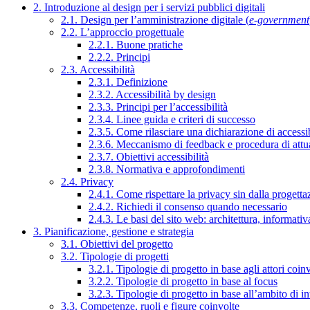
2. Introduzione al design per i servizi pubblici digitali
2.1. Design per l’amministrazione digitale (
e-government
2.2. L’approccio progettuale
2.2.1. Buone pratiche
2.2.2. Principi
2.3. Accessibilità
2.3.1. Definizione
2.3.2. Accessibilità by design
2.3.3. Principi per l’accessibilità
2.3.4. Linee guida e criteri di successo
2.3.5. Come rilasciare una dichiarazione di accessib
2.3.6. Meccanismo di feedback e procedura di attu
2.3.7. Obiettivi accessibilità
2.3.8. Normativa e approfondimenti
2.4. Privacy
2.4.1. Come rispettare la privacy sin dalla progettaz
2.4.2. Richiedi il consenso quando necessario
2.4.3. Le basi del sito web: architettura, informati
3. Pianificazione, gestione e strategia
3.1. Obiettivi del progetto
3.2. Tipologie di progetti
3.2.1. Tipologie di progetto in base agli attori coinv
3.2.2. Tipologie di progetto in base al focus
3.2.3. Tipologie di progetto in base all’ambito di i
3.3. Competenze, ruoli e figure coinvolte