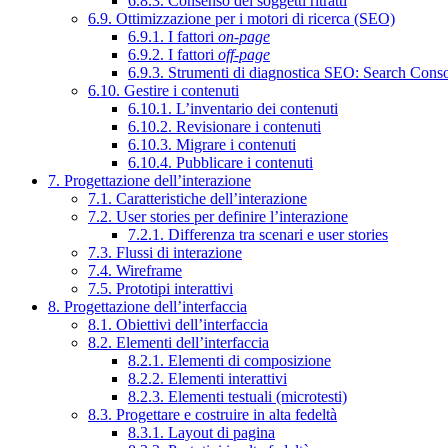
6.8.3. Consenso dei soggetti ritratti
6.9. Ottimizzazione per i motori di ricerca (SEO)
6.9.1. I fattori
on-page
6.9.2. I fattori
off-page
6.9.3. Strumenti di diagnostica SEO: Search Cons
6.10. Gestire i contenuti
6.10.1. L’inventario dei contenuti
6.10.2. Revisionare i contenuti
6.10.3. Migrare i contenuti
6.10.4. Pubblicare i contenuti
7. Progettazione dell’interazione
7.1. Caratteristiche dell’interazione
7.2. User stories per definire l’interazione
7.2.1. Differenza tra scenari e user stories
7.3. Flussi di interazione
7.4. Wireframe
7.5. Prototipi interattivi
8. Progettazione dell’interfaccia
8.1. Obiettivi dell’interfaccia
8.2. Elementi dell’interfaccia
8.2.1. Elementi di composizione
8.2.2. Elementi interattivi
8.2.3. Elementi testuali (microtesti)
8.3. Progettare e costruire in alta fedeltà
8.3.1. Layout di pagina