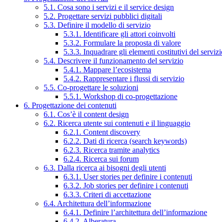
5.1. Cosa sono i servizi e il service design
5.2. Progettare servizi pubblici digitali
5.3. Definire il modello di servizio
5.3.1. Identificare gli attori coinvolti
5.3.2. Formulare la proposta di valore
5.3.3. Inquadrare gli elementi costitutivi del serviz
5.4. Descrivere il funzionamento del servizio
5.4.1. Mappare l’ecosistema
5.4.2. Rappresentare i flussi di servizio
5.5. Co-progettare le soluzioni
5.5.1. Workshop di co-progettazione
6. Progettazione dei contenuti
6.1. Cos’è il content design
6.2. Ricerca utente sui contenuti e il linguaggio
6.2.1. Content discovery
6.2.2. Dati di ricerca (search keywords)
6.2.3. Ricerca tramite analytics
6.2.4. Ricerca sui forum
6.3. Dalla ricerca ai bisogni degli utenti
6.3.1. User stories per definire i contenuti
6.3.2. Job stories per definire i contenuti
6.3.3. Criteri di accettazione
6.4. Architettura dell’informazione
6.4.1. Definire l’architettura dell’informazione
6.4.2. Alberatura