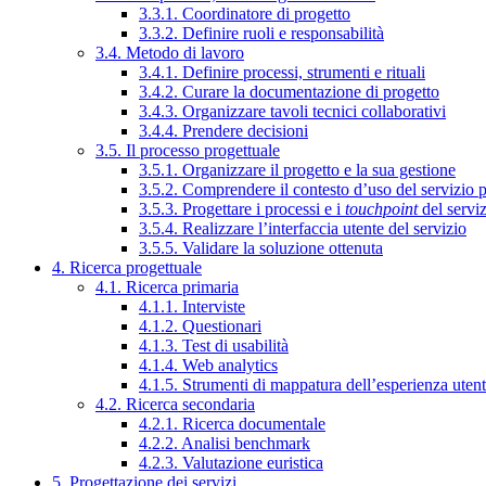
3.3.1. Coordinatore di progetto
3.3.2. Definire ruoli e responsabilità
3.4. Metodo di lavoro
3.4.1. Definire processi, strumenti e rituali
3.4.2. Curare la documentazione di progetto
3.4.3. Organizzare tavoli tecnici collaborativi
3.4.4. Prendere decisioni
3.5. Il processo progettuale
3.5.1. Organizzare il progetto e la sua gestione
3.5.2. Comprendere il contesto d’uso del servizio 
3.5.3. Progettare i processi e i
touchpoint
del servi
3.5.4. Realizzare l’interfaccia utente del servizio
3.5.5. Validare la soluzione ottenuta
4. Ricerca progettuale
4.1. Ricerca primaria
4.1.1. Interviste
4.1.2. Questionari
4.1.3. Test di usabilità
4.1.4. Web analytics
4.1.5. Strumenti di mappatura dell’esperienza uten
4.2. Ricerca secondaria
4.2.1. Ricerca documentale
4.2.2. Analisi benchmark
4.2.3. Valutazione euristica
5. Progettazione dei servizi