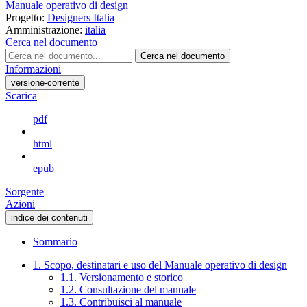
Manuale operativo di design
Progetto:
Designers Italia
Amministrazione:
italia
Cerca nel documento
Cerca nel documento
Informazioni
versione-corrente
Scarica
pdf
html
epub
Sorgente
Azioni
indice dei contenuti
Sommario
1. Scopo, destinatari e uso del Manuale operativo di design
1.1. Versionamento e storico
1.2. Consultazione del manuale
1.3. Contribuisci al manuale