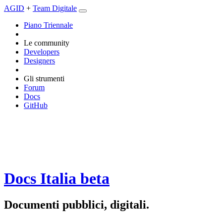
AGID
+
Team Digitale
Piano Triennale
Le community
Developers
Designers
Gli strumenti
Forum
Docs
GitHub
Docs Italia
beta
Documenti pubblici, digitali.