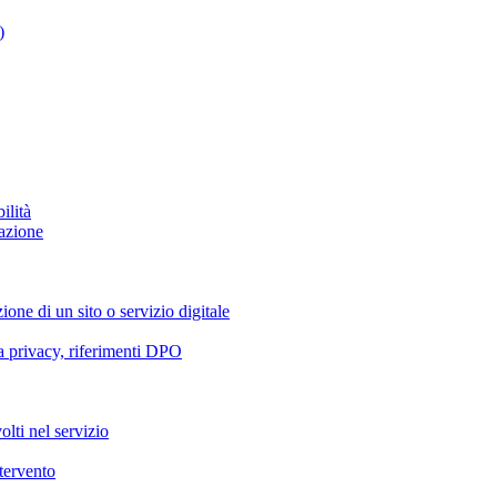
)
ilità
azione
ione di un sito o servizio digitale
va privacy, riferimenti DPO
olti nel servizio
ntervento