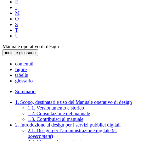
E
I
M
O
S
T
U
Manuale operativo di design
indici e glossario
contenuti
figure
tabelle
glossario
Sommario
1. Scopo, destinatari e uso del Manuale operativo di design
1.1. Versionamento e storico
1.2. Consultazione del manuale
1.3. Contribuisci al manuale
2. Introduzione al design per i servizi pubblici digitali
2.1. Design per l’amministrazione digitale (
e-
government
)