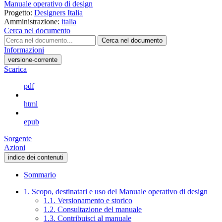
Manuale operativo di design
Progetto:
Designers Italia
Amministrazione:
italia
Cerca nel documento
Cerca nel documento
Informazioni
versione-corrente
Scarica
pdf
html
epub
Sorgente
Azioni
indice dei contenuti
Sommario
1. Scopo, destinatari e uso del Manuale operativo di design
1.1. Versionamento e storico
1.2. Consultazione del manuale
1.3. Contribuisci al manuale