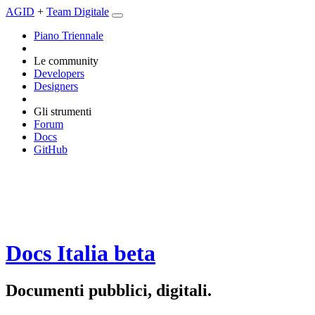
AGID
+
Team Digitale
Piano Triennale
Le community
Developers
Designers
Gli strumenti
Forum
Docs
GitHub
Docs Italia
beta
Documenti pubblici, digitali.