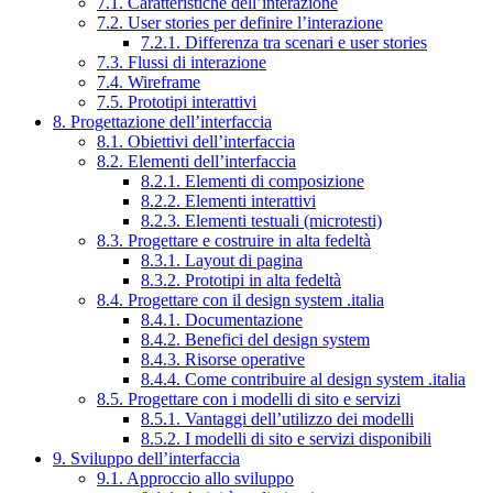
7.1. Caratteristiche dell’interazione
7.2. User stories per definire l’interazione
7.2.1. Differenza tra scenari e user stories
7.3. Flussi di interazione
7.4. Wireframe
7.5. Prototipi interattivi
8. Progettazione dell’interfaccia
8.1. Obiettivi dell’interfaccia
8.2. Elementi dell’interfaccia
8.2.1. Elementi di composizione
8.2.2. Elementi interattivi
8.2.3. Elementi testuali (microtesti)
8.3. Progettare e costruire in alta fedeltà
8.3.1. Layout di pagina
8.3.2. Prototipi in alta fedeltà
8.4. Progettare con il design system .italia
8.4.1. Documentazione
8.4.2. Benefici del design system
8.4.3. Risorse operative
8.4.4. Come contribuire al design system .italia
8.5. Progettare con i modelli di sito e servizi
8.5.1. Vantaggi dell’utilizzo dei modelli
8.5.2. I modelli di sito e servizi disponibili
9. Sviluppo dell’interfaccia
9.1. Approccio allo sviluppo