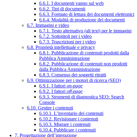
6.6.1. I documenti vanno sul web
6.6.2. Tipi di documenti
6.6.3. Formato di lettura dei documenti elettronici
6.6.4. Modalità di produzione dei documenti
6.7. Immagini e video
6.7.1. Testo alternativo (alt text) per le immagini
6.7.2. Sottotitoli per i video
6.7.3. Trascrizioni per i video
6.8. Proprietà intellettuale e privacy
6.8.1. Pubblicazione di contenuti prodotti dalla
Pubblica Amministrazione
6.8.2. Pubblicazione di contenuti non prodotti
dalla Pubblica Amministrazione
6.8.3. Consenso dei soggetti ritratti
6.9. Ottimizzazione per i motori di ricerca (SEO)
6.9.1. I fattori
on-page
6.9.2. I fattori
off-page
6.9.3. Strumenti di diagnostica SEO: Search
Console
6.10. Gestire i contenuti
6.10.1. L’inventario dei contenuti
6.10.2. Revisionare i contenuti
6.10.3. Migrare i contenuti
6.10.4. Pubblicare i contenuti
7. Progettazione dell’interazione