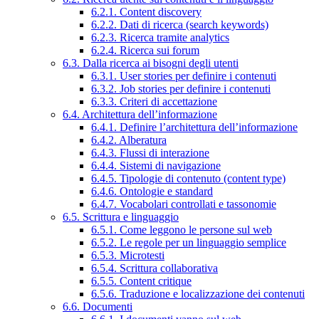
6.2.1. Content discovery
6.2.2. Dati di ricerca (search keywords)
6.2.3. Ricerca tramite analytics
6.2.4. Ricerca sui forum
6.3. Dalla ricerca ai bisogni degli utenti
6.3.1. User stories per definire i contenuti
6.3.2. Job stories per definire i contenuti
6.3.3. Criteri di accettazione
6.4. Architettura dell’informazione
6.4.1. Definire l’architettura dell’informazione
6.4.2. Alberatura
6.4.3. Flussi di interazione
6.4.4. Sistemi di navigazione
6.4.5. Tipologie di contenuto (content type)
6.4.6. Ontologie e standard
6.4.7. Vocabolari controllati e tassonomie
6.5. Scrittura e linguaggio
6.5.1. Come leggono le persone sul web
6.5.2. Le regole per un linguaggio semplice
6.5.3. Microtesti
6.5.4. Scrittura collaborativa
6.5.5. Content critique
6.5.6. Traduzione e localizzazione dei contenuti
6.6. Documenti