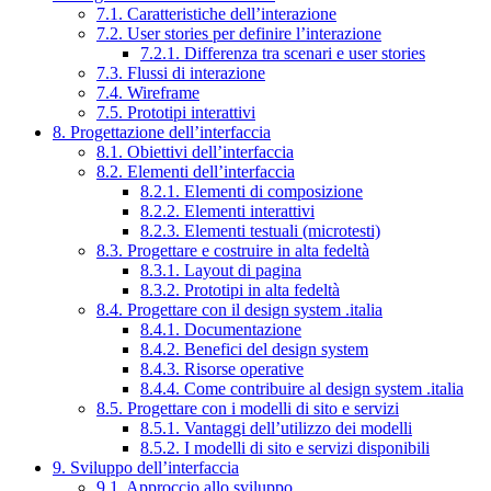
7.1. Caratteristiche dell’interazione
7.2. User stories per definire l’interazione
7.2.1. Differenza tra scenari e user stories
7.3. Flussi di interazione
7.4. Wireframe
7.5. Prototipi interattivi
8. Progettazione dell’interfaccia
8.1. Obiettivi dell’interfaccia
8.2. Elementi dell’interfaccia
8.2.1. Elementi di composizione
8.2.2. Elementi interattivi
8.2.3. Elementi testuali (microtesti)
8.3. Progettare e costruire in alta fedeltà
8.3.1. Layout di pagina
8.3.2. Prototipi in alta fedeltà
8.4. Progettare con il design system .italia
8.4.1. Documentazione
8.4.2. Benefici del design system
8.4.3. Risorse operative
8.4.4. Come contribuire al design system .italia
8.5. Progettare con i modelli di sito e servizi
8.5.1. Vantaggi dell’utilizzo dei modelli
8.5.2. I modelli di sito e servizi disponibili
9. Sviluppo dell’interfaccia
9.1. Approccio allo sviluppo