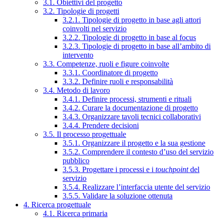
3.1. Obiettivi del progetto
3.2. Tipologie di progetti
3.2.1. Tipologie di progetto in base agli attori
coinvolti nel servizio
3.2.2. Tipologie di progetto in base al focus
3.2.3. Tipologie di progetto in base all’ambito di
intervento
3.3. Competenze, ruoli e figure coinvolte
3.3.1. Coordinatore di progetto
3.3.2. Definire ruoli e responsabilità
3.4. Metodo di lavoro
3.4.1. Definire processi, strumenti e rituali
3.4.2. Curare la documentazione di progetto
3.4.3. Organizzare tavoli tecnici collaborativi
3.4.4. Prendere decisioni
3.5. Il processo progettuale
3.5.1. Organizzare il progetto e la sua gestione
3.5.2. Comprendere il contesto d’uso del servizio
pubblico
3.5.3. Progettare i processi e i
touchpoint
del
servizio
3.5.4. Realizzare l’interfaccia utente del servizio
3.5.5. Validare la soluzione ottenuta
4. Ricerca progettuale
4.1. Ricerca primaria