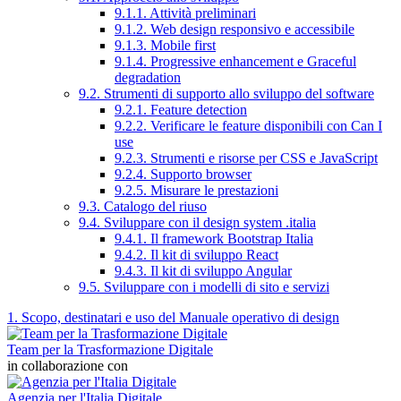
9.1.1. Attività preliminari
9.1.2. Web design responsivo e accessibile
9.1.3. Mobile first
9.1.4. Progressive enhancement e Graceful
degradation
9.2. Strumenti di supporto allo sviluppo del software
9.2.1. Feature detection
9.2.2. Verificare le feature disponibili con Can I
use
9.2.3. Strumenti e risorse per CSS e JavaScript
9.2.4. Supporto browser
9.2.5. Misurare le prestazioni
9.3. Catalogo del riuso
9.4. Sviluppare con il design system .italia
9.4.1. Il framework Bootstrap Italia
9.4.2. Il kit di sviluppo React
9.4.3. Il kit di sviluppo Angular
9.5. Sviluppare con i modelli di sito e servizi
1. Scopo, destinatari e uso del Manuale operativo di design
Team per la Trasformazione Digitale
in collaborazione con
Agenzia per l'Italia Digitale