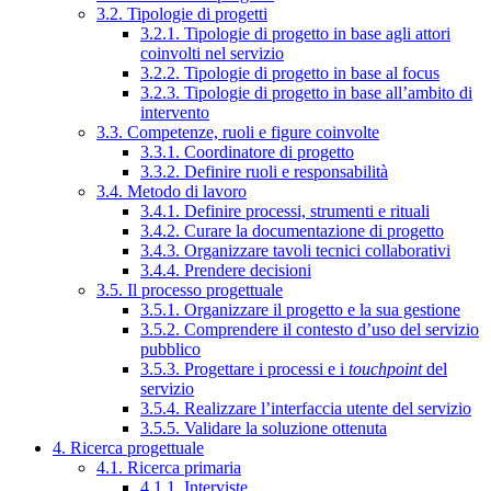
3.2. Tipologie di progetti
3.2.1. Tipologie di progetto in base agli attori
coinvolti nel servizio
3.2.2. Tipologie di progetto in base al focus
3.2.3. Tipologie di progetto in base all’ambito di
intervento
3.3. Competenze, ruoli e figure coinvolte
3.3.1. Coordinatore di progetto
3.3.2. Definire ruoli e responsabilità
3.4. Metodo di lavoro
3.4.1. Definire processi, strumenti e rituali
3.4.2. Curare la documentazione di progetto
3.4.3. Organizzare tavoli tecnici collaborativi
3.4.4. Prendere decisioni
3.5. Il processo progettuale
3.5.1. Organizzare il progetto e la sua gestione
3.5.2. Comprendere il contesto d’uso del servizio
pubblico
3.5.3. Progettare i processi e i
touchpoint
del
servizio
3.5.4. Realizzare l’interfaccia utente del servizio
3.5.5. Validare la soluzione ottenuta
4. Ricerca progettuale
4.1. Ricerca primaria
4.1.1. Interviste