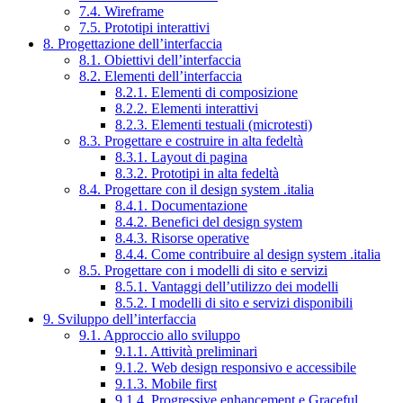
7.4. Wireframe
7.5. Prototipi interattivi
8. Progettazione dell’interfaccia
8.1. Obiettivi dell’interfaccia
8.2. Elementi dell’interfaccia
8.2.1. Elementi di composizione
8.2.2. Elementi interattivi
8.2.3. Elementi testuali (microtesti)
8.3. Progettare e costruire in alta fedeltà
8.3.1. Layout di pagina
8.3.2. Prototipi in alta fedeltà
8.4. Progettare con il design system .italia
8.4.1. Documentazione
8.4.2. Benefici del design system
8.4.3. Risorse operative
8.4.4. Come contribuire al design system .italia
8.5. Progettare con i modelli di sito e servizi
8.5.1. Vantaggi dell’utilizzo dei modelli
8.5.2. I modelli di sito e servizi disponibili
9. Sviluppo dell’interfaccia
9.1. Approccio allo sviluppo
9.1.1. Attività preliminari
9.1.2. Web design responsivo e accessibile
9.1.3. Mobile first
9.1.4. Progressive enhancement e Graceful