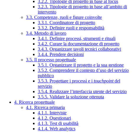
3.2.2. Tipologie di progetto in base al focus
3.2.3. Tipologie di progetto in base all’ambito di
intervento
3.3. Competenze, ruoli e figure coinvolte
3.3.1. Coordinatore di progetto
3.3.2. Definire ruoli e responsabilità
3.4. Metodo di lavoro
3.4.1. Definire processi, strumenti e rituali
3.4.2. Curare la documentazione di progetto
3.4.3. Organizzare tavoli tecnici collaborativi
3.4.4. Prendere decisioni
3.5. Il processo progettuale
3.5.1. Organizzare il progetto e la sua gestione
3.5.2. Comprendere il contesto d’uso del servizio
pubblico
3.5.3. Progettare i processi e i
touchpoint
del
servizio
3.5.4. Realizzare l’interfaccia utente del servizio
3.5.5. Validare la soluzione ottenuta
4. Ricerca progettuale
4.1. Ricerca primaria
4.1.1. Interviste
4.1.2. Questionari
4.1.3. Test di usabilità
4.1.4. Web analytics