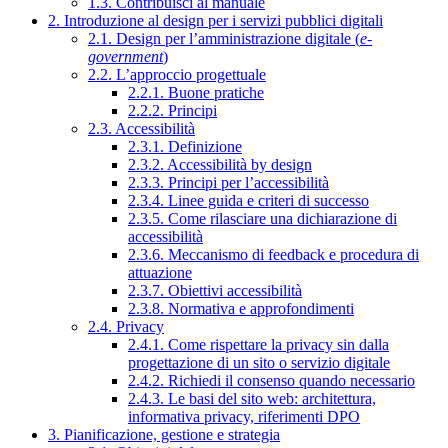
1.3. Contribuisci al manuale
2. Introduzione al design per i servizi pubblici digitali
2.1. Design per l’amministrazione digitale (
e-
government
)
2.2. L’approccio progettuale
2.2.1. Buone pratiche
2.2.2. Principi
2.3. Accessibilità
2.3.1. Definizione
2.3.2. Accessibilità by design
2.3.3. Principi per l’accessibilità
2.3.4. Linee guida e criteri di successo
2.3.5. Come rilasciare una dichiarazione di
accessibilità
2.3.6. Meccanismo di feedback e procedura di
attuazione
2.3.7. Obiettivi accessibilità
2.3.8. Normativa e approfondimenti
2.4. Privacy
2.4.1. Come rispettare la privacy sin dalla
progettazione di un sito o servizio digitale
2.4.2. Richiedi il consenso quando necessario
2.4.3. Le basi del sito web: architettura,
informativa privacy, riferimenti DPO
3. Pianificazione, gestione e strategia