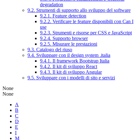
degradation
9.2. Strumenti di supporto allo sviluppo del software
9.2.1. Feature detection
9.2.2. Verificare le feature disponibili con Can I
use
9.2.3. Strumenti e risorse per CSS e JavaScript
9.2.4. Supporto browser
9.2.5. Misurare le prestazioni
9.3. Catalogo del riuso
9.4. Sviluppare con il design system .italia
9.4.1. Il framework Bootstrap Italia
9.4.2. Il kit di sviluppo React
9.4.3. Il kit di sviluppo Angular
9.5. Sviluppare con i modelli di sito e servizi
None
None
A
B
C
D
E
I
M