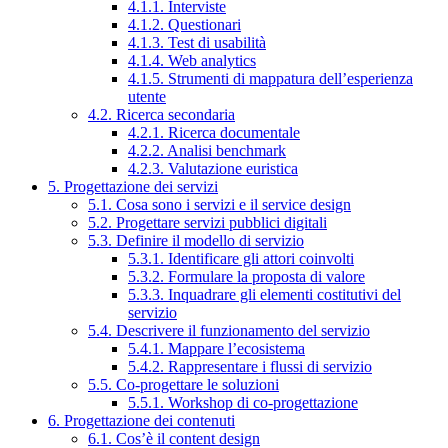
4.1.1. Interviste
4.1.2. Questionari
4.1.3. Test di usabilità
4.1.4. Web analytics
4.1.5. Strumenti di mappatura dell’esperienza
utente
4.2. Ricerca secondaria
4.2.1. Ricerca documentale
4.2.2. Analisi benchmark
4.2.3. Valutazione euristica
5. Progettazione dei servizi
5.1. Cosa sono i servizi e il service design
5.2. Progettare servizi pubblici digitali
5.3. Definire il modello di servizio
5.3.1. Identificare gli attori coinvolti
5.3.2. Formulare la proposta di valore
5.3.3. Inquadrare gli elementi costitutivi del
servizio
5.4. Descrivere il funzionamento del servizio
5.4.1. Mappare l’ecosistema
5.4.2. Rappresentare i flussi di servizio
5.5. Co-progettare le soluzioni
5.5.1. Workshop di co-progettazione
6. Progettazione dei contenuti
6.1. Cos’è il content design