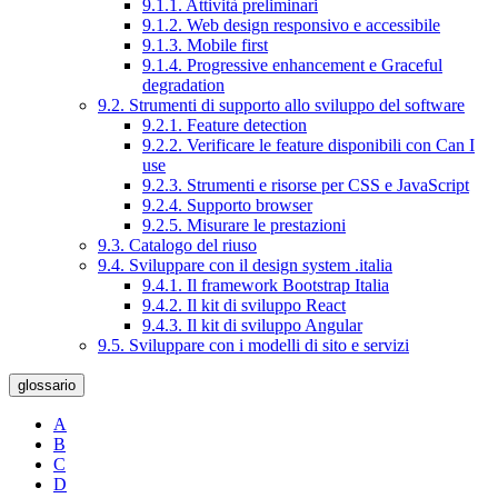
9.1.1. Attività preliminari
9.1.2. Web design responsivo e accessibile
9.1.3. Mobile first
9.1.4. Progressive enhancement e Graceful
degradation
9.2. Strumenti di supporto allo sviluppo del software
9.2.1. Feature detection
9.2.2. Verificare le feature disponibili con Can I
use
9.2.3. Strumenti e risorse per CSS e JavaScript
9.2.4. Supporto browser
9.2.5. Misurare le prestazioni
9.3. Catalogo del riuso
9.4. Sviluppare con il design system .italia
9.4.1. Il framework Bootstrap Italia
9.4.2. Il kit di sviluppo React
9.4.3. Il kit di sviluppo Angular
9.5. Sviluppare con i modelli di sito e servizi
glossario
A
B
C
D