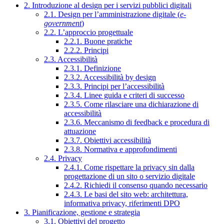
2. Introduzione al design per i servizi pubblici digitali
2.1. Design per l’amministrazione digitale (
e-
government
)
2.2. L’approccio progettuale
2.2.1. Buone pratiche
2.2.2. Principi
2.3. Accessibilità
2.3.1. Definizione
2.3.2. Accessibilità by design
2.3.3. Principi per l’accessibilità
2.3.4. Linee guida e criteri di successo
2.3.5. Come rilasciare una dichiarazione di
accessibilità
2.3.6. Meccanismo di feedback e procedura di
attuazione
2.3.7. Obiettivi accessibilità
2.3.8. Normativa e approfondimenti
2.4. Privacy
2.4.1. Come rispettare la privacy sin dalla
progettazione di un sito o servizio digitale
2.4.2. Richiedi il consenso quando necessario
2.4.3. Le basi del sito web: architettura,
informativa privacy, riferimenti DPO
3. Pianificazione, gestione e strategia
3.1. Obiettivi del progetto