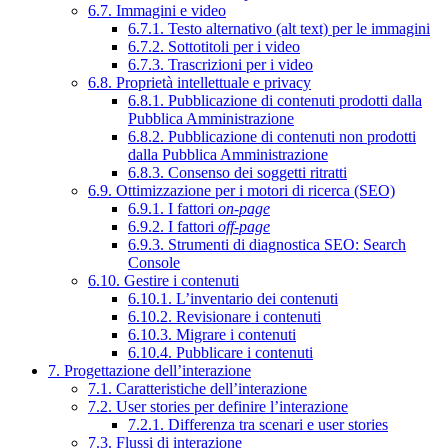
6.7. Immagini e video
6.7.1. Testo alternativo (alt text) per le immagini
6.7.2. Sottotitoli per i video
6.7.3. Trascrizioni per i video
6.8. Proprietà intellettuale e privacy
6.8.1. Pubblicazione di contenuti prodotti dalla
Pubblica Amministrazione
6.8.2. Pubblicazione di contenuti non prodotti
dalla Pubblica Amministrazione
6.8.3. Consenso dei soggetti ritratti
6.9. Ottimizzazione per i motori di ricerca (SEO)
6.9.1. I fattori
on-page
6.9.2. I fattori
off-page
6.9.3. Strumenti di diagnostica SEO: Search
Console
6.10. Gestire i contenuti
6.10.1. L’inventario dei contenuti
6.10.2. Revisionare i contenuti
6.10.3. Migrare i contenuti
6.10.4. Pubblicare i contenuti
7. Progettazione dell’interazione
7.1. Caratteristiche dell’interazione
7.2. User stories per definire l’interazione
7.2.1. Differenza tra scenari e user stories
7.3. Flussi di interazione