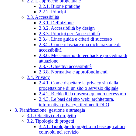
2.2. L’approccio progettuale
2.2.1. Buone pratiche
2.2.2. Principi
2.3. Accessibilità
2.3.1. Definizione
2.3.2. Accessibilità by design
2.3.3. Principi per l’accessibilità
2.3.4. Linee guida e criteri di successo
2.3.5. Come rilasciare una dichiarazione di
accessibilità
2.3.6. Meccanismo di feedback e procedura di
attuazione
2.3.7. Obiettivi accessibilità
2.3.8. Normativa e approfondimenti
2.4. Privacy
2.4.1. Come rispettare la privacy sin dalla
progettazione di un sito o servizio digitale
2.4.2. Richiedi il consenso quando necessario
2.4.3. Le basi del sito web: architettura,
informativa privacy, riferimenti DPO
3. Pianificazione, gestione e strategia
3.1. Obiettivi del progetto
3.2. Tipologie di progetti
3.2.1. Tipologie di progetto in base agli attori
coinvolti nel servizio