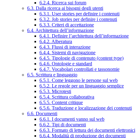
6.2.4. Ricerca sui forum
6.3. Dalla ricerca ai bisogni degli utenti
6.3.1. User stories per definire i contenuti
6.3.2. Job stories per definire i contenuti
6.3.3. Criteri di accettazione
6.4. Architettura dell’informazione
6.4.1. Definire l’architettura dell’informazione
6.4.2. Alberatura
6.4.3. Flussi di interazione
6.4.4. Sistemi di navigazione
6.4.5. Tipologie di contenuto (content type)
6.4.6. Ontologie e standard
6.4.7. Vocabolari controllati e tassonomie
6.5. Scrittura e linguaggio
6.5.1. Come leggono le persone sul web
6.5.2. Le regole per un linguaggio semplice
6.5.3. Microtesti
6.5.4. Scrittura collaborativa
6.5.5. Content critique
6.5.6. Traduzione e localizzazione dei contenuti
6.6. Documenti
6.6.1. I documenti vanno sul web
6.6.2. Tipi di documenti
6.6.3. Formato di lettura dei documenti elettronici
6.6.4. Modalità di produzione dei documenti