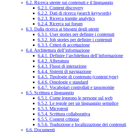
6.2. Ricerca utente sui contenuti e il linguaggio
6.2.1. Content discovery
6.2.2. Dati di ricerca (search keywords)
6.2.3. Ricerca tramite analytics
6.2.4. Ricerca sui forum
6.3. Dalla ricerca ai bisogni degli utenti
6.3.1. User stories per definire i contenuti
6.3.2. Job stories per definire i contenuti
6.3.3. Criteri di accettazione
6.4. Architettura dell’informazione
6.4.1. Definire l’architettura dell’informazione
6.4.2. Alberatura
6.4.3. Flussi di interazione
6.4.4. Sistemi di navigazione
6.4.5. Tipologie di contenuto (content type)
6.4.6. Ontologie e standard
6.4.7. Vocabolari controllati e tassonomie
6.5. Scrittura e linguaggio
6.5.1. Come leggono le persone sul web
6.5.2. Le regole per un linguaggio semplice
6.5.3. Microtesti
6.5.4. Scrittura collaborativa
6.5.5. Content critique
6.5.6. Traduzione e localizzazione dei contenuti
6.6. Documenti