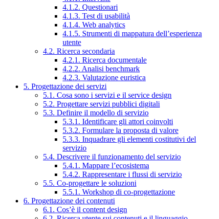
4.1.2. Questionari
4.1.3. Test di usabilità
4.1.4. Web analytics
4.1.5. Strumenti di mappatura dell’esperienza
utente
4.2. Ricerca secondaria
4.2.1. Ricerca documentale
4.2.2. Analisi benchmark
4.2.3. Valutazione euristica
5. Progettazione dei servizi
5.1. Cosa sono i servizi e il service design
5.2. Progettare servizi pubblici digitali
5.3. Definire il modello di servizio
5.3.1. Identificare gli attori coinvolti
5.3.2. Formulare la proposta di valore
5.3.3. Inquadrare gli elementi costitutivi del
servizio
5.4. Descrivere il funzionamento del servizio
5.4.1. Mappare l’ecosistema
5.4.2. Rappresentare i flussi di servizio
5.5. Co-progettare le soluzioni
5.5.1. Workshop di co-progettazione
6. Progettazione dei contenuti
6.1. Cos’è il content design
6.2. Ricerca utente sui contenuti e il linguaggio