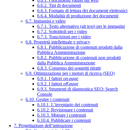
6.6.1. I documenti vanno sul web
6.6.2. Tipi di documenti
6.6.3. Formato di lettura dei documenti elettronici
6.6.4. Modalità di produzione dei documenti
6.7. Immagini e video
6.7.1. Testo alternativo (alt text) per le immagini
6.7.2. Sottotitoli per i video
6.7.3. Trascrizioni per i video
6.8. Proprietà intellettuale e privacy
6.8.1. Pubblicazione di contenuti prodotti dalla
Pubblica Amministrazione
6.8.2. Pubblicazione di contenuti non prodotti
dalla Pubblica Amministrazione
6.8.3. Consenso dei soggetti ritratti
6.9. Ottimizzazione per i motori di ricerca (SEO)
6.9.1. I fattori
on-page
6.9.2. I fattori
off-page
6.9.3. Strumenti di diagnostica SEO: Search
Console
6.10. Gestire i contenuti
6.10.1. L’inventario dei contenuti
6.10.2. Revisionare i contenuti
6.10.3. Migrare i contenuti
6.10.4. Pubblicare i contenuti
7. Progettazione dell’interazione