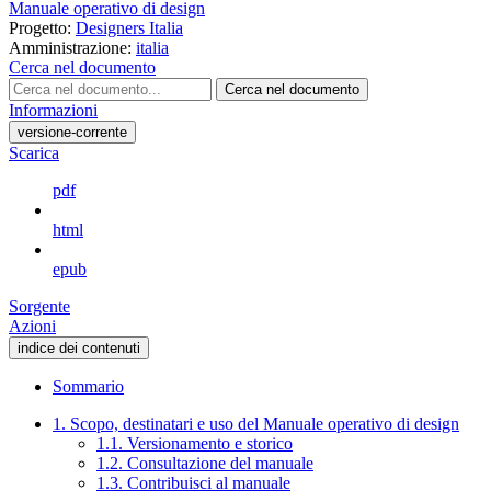
Manuale operativo di design
Progetto:
Designers Italia
Amministrazione:
italia
Cerca nel documento
Cerca nel documento
Informazioni
versione-corrente
Scarica
pdf
html
epub
Sorgente
Azioni
indice dei contenuti
Sommario
1. Scopo, destinatari e uso del Manuale operativo di design
1.1. Versionamento e storico
1.2. Consultazione del manuale
1.3. Contribuisci al manuale