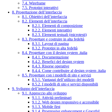
7.4. Wireframe
7.5. Prototipi interattivi
8. Progettazione dell’interfaccia
8.1. Obiettivi dell’interfaccia
8.2. Elementi dell’interfaccia
8.2.1. Elementi di composizione
8.2.2. Elementi interattivi
8.2.3. Elementi testuali (microtesti)
8.3. Progettare e costruire in alta fedeltà
8.3.1. Layout di pagina
8.3.2. Prototipi in alta fedeltà
8.4. Progettare con il design system .italia
8.4.1. Documentazione
8.4.2. Benefici del design system
8.4.3. Risorse operative
8.4.4. Come contribuire al design system .italia
8.5. Progettare con i modelli di sito e servizi
8.5.1. Vantaggi dell’utilizzo dei modelli
8.5.2. I modelli di sito e servizi disponibili
9. Sviluppo dell’interfaccia
9.1. Approccio allo sviluppo
9.1.1. Attività preliminari
9.1.2. Web design responsivo e accessibile
9.1.3. Mobile first
9.1.4. Progressive enhancement e Graceful