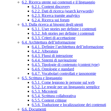
6.2. Ricerca utente sui contenuti e il linguaggio
6.2.1. Content discovery
6.2.2. Dati di ricerca (search keywords)
6.2.3. Ricerca tramite analytics
6.2.4. Ricerca sui forum
6.3. Dalla ricerca ai bisogni degli utenti
6.3.1. User stories per definire i contenuti
6.3.2. Job stories per definire i contenuti
6.3.3. Criteri di accettazione
6.4. Architettura dell’informazione
6.4.1. Definire l’architettura dell’informazione
6.4.2. Alberatura
6.4.3. Flussi di interazione
6.4.4. Sistemi di navigazione
6.4.5. Tipologie di contenuto (content type)
6.4.6. Ontologie e standard
6.4.7. Vocabolari controllati e tassonomie
6.5. Scrittura e linguaggio
6.5.1. Come leggono le persone sul web
6.5.2. Le regole per un linguaggio semplice
6.5.3. Microtesti
6.5.4. Scrittura collaborativa
6.5.5. Content critique
6.5.6. Traduzione e localizzazione dei contenuti
6.6. Documenti