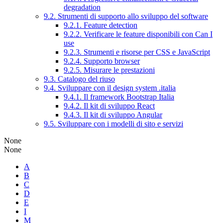
degradation
9.2. Strumenti di supporto allo sviluppo del software
9.2.1. Feature detection
9.2.2. Verificare le feature disponibili con Can I
use
9.2.3. Strumenti e risorse per CSS e JavaScript
9.2.4. Supporto browser
9.2.5. Misurare le prestazioni
9.3. Catalogo del riuso
9.4. Sviluppare con il design system .italia
9.4.1. Il framework Bootstrap Italia
9.4.2. Il kit di sviluppo React
9.4.3. Il kit di sviluppo Angular
9.5. Sviluppare con i modelli di sito e servizi
None
None
A
B
C
D
E
I
M