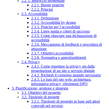
2.2. L’approccio progettuale
2.2.1. Buone pratiche
2.2.2. Principi
2.3. Accessibilità
2.3.1. Definizione
2.3.2. Accessibilità by design
2.3.3. Principi per l’accessibilità
2.3.4. Linee guida e criteri di successo
2.3.5. Come rilasciare una dichiarazione di
accessibilità
2.3.6. Meccanismo di feedback e procedura di
attuazione
2.3.7. Obiettivi accessibilità
2.3.8. Normativa e approfondimenti
2.4. Privacy
2.4.1. Come rispettare la privacy sin dalla
progettazione di un sito o servizio digitale
2.4.2. Richiedi il consenso quando necessario
2.4.3. Le basi del sito web: architettura,
informativa privacy, riferimenti DPO
3. Pianificazione, gestione e strategia
3.1. Obiettivi del progetto
3.2. Tipologie di progetti
3.2.1. Tipologie di progetto in base agli attori
coinvolti nel servizio