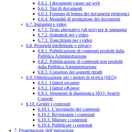
6.6.1. I documenti vanno sul web
6.6.2. Tipi di documenti
6.6.3. Formato di lettura dei documenti elettronici
6.6.4. Modalità di produzione dei documenti
6.7. Immagini e video
6.7.1. Testo alternativo (alt text) per le immagini
6.7.2. Sottotitoli per i video
6.7.3. Trascrizioni per i video
6.8. Proprietà intellettuale e privacy
6.8.1. Pubblicazione di contenuti prodotti dalla
Pubblica Amministrazione
6.8.2. Pubblicazione di contenuti non prodotti
dalla Pubblica Amministrazione
6.8.3. Consenso dei soggetti ritratti
6.9. Ottimizzazione per i motori di ricerca (SEO)
6.9.1. I fattori
on-page
6.9.2. I fattori
off-page
6.9.3. Strumenti di diagnostica SEO: Search
Console
6.10. Gestire i contenuti
6.10.1. L’inventario dei contenuti
6.10.2. Revisionare i contenuti
6.10.3. Migrare i contenuti
6.10.4. Pubblicare i contenuti
7. Progettazione dell’interazione