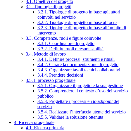
3.1. Obiettivi del progetto
3.2. Tipologie di progetti
3.2.1. Tipologie di progetto in base agli attori
coinvolti nel servizio
3.2.2. Tipologie di progetto in base al focus
3.2.3. Tipologie di progetto in base all’ambito di
intervento
3.3. Competenze, ruoli e figure coinvolte
3.3.1. Coordinatore di progetto
3.3.2. Definire ruoli e responsabilità
3.4. Metodo di lavoro
3.4.1. Definire processi, strumenti e rituali
3.4.2. Curare la documentazione di progetto
3.4.3. Organizzare tavoli tecnici collaborativi
3.4.4. Prendere decisioni
3.5. Il processo progettuale
3.5.1. Organizzare il progetto e la sua gestione
3.5.2. Comprendere il contesto d’uso del servizio
pubblico
3.5.3. Progettare i processi e i
touchpoint
del
servizio
3.5.4. Realizzare l’interfaccia utente del servizio
3.5.5. Validare la soluzione ottenuta
4. Ricerca progettuale
4.1. Ricerca primaria