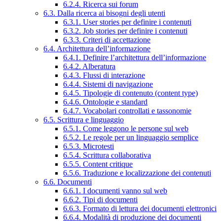
6.2.4. Ricerca sui forum
6.3. Dalla ricerca ai bisogni degli utenti
6.3.1. User stories per definire i contenuti
6.3.2. Job stories per definire i contenuti
6.3.3. Criteri di accettazione
6.4. Architettura dell’informazione
6.4.1. Definire l’architettura dell’informazione
6.4.2. Alberatura
6.4.3. Flussi di interazione
6.4.4. Sistemi di navigazione
6.4.5. Tipologie di contenuto (content type)
6.4.6. Ontologie e standard
6.4.7. Vocabolari controllati e tassonomie
6.5. Scrittura e linguaggio
6.5.1. Come leggono le persone sul web
6.5.2. Le regole per un linguaggio semplice
6.5.3. Microtesti
6.5.4. Scrittura collaborativa
6.5.5. Content critique
6.5.6. Traduzione e localizzazione dei contenuti
6.6. Documenti
6.6.1. I documenti vanno sul web
6.6.2. Tipi di documenti
6.6.3. Formato di lettura dei documenti elettronici
6.6.4. Modalità di produzione dei documenti