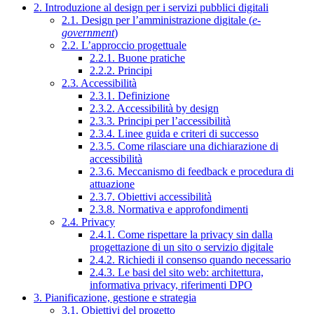
2. Introduzione al design per i servizi pubblici digitali
2.1. Design per l’amministrazione digitale (
e-
government
)
2.2. L’approccio progettuale
2.2.1. Buone pratiche
2.2.2. Principi
2.3. Accessibilità
2.3.1. Definizione
2.3.2. Accessibilità by design
2.3.3. Principi per l’accessibilità
2.3.4. Linee guida e criteri di successo
2.3.5. Come rilasciare una dichiarazione di
accessibilità
2.3.6. Meccanismo di feedback e procedura di
attuazione
2.3.7. Obiettivi accessibilità
2.3.8. Normativa e approfondimenti
2.4. Privacy
2.4.1. Come rispettare la privacy sin dalla
progettazione di un sito o servizio digitale
2.4.2. Richiedi il consenso quando necessario
2.4.3. Le basi del sito web: architettura,
informativa privacy, riferimenti DPO
3. Pianificazione, gestione e strategia
3.1. Obiettivi del progetto