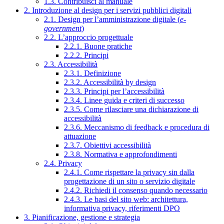
1.3. Contribuisci al manuale
2. Introduzione al design per i servizi pubblici digitali
2.1. Design per l’amministrazione digitale (
e-
government
)
2.2. L’approccio progettuale
2.2.1. Buone pratiche
2.2.2. Principi
2.3. Accessibilità
2.3.1. Definizione
2.3.2. Accessibilità by design
2.3.3. Principi per l’accessibilità
2.3.4. Linee guida e criteri di successo
2.3.5. Come rilasciare una dichiarazione di
accessibilità
2.3.6. Meccanismo di feedback e procedura di
attuazione
2.3.7. Obiettivi accessibilità
2.3.8. Normativa e approfondimenti
2.4. Privacy
2.4.1. Come rispettare la privacy sin dalla
progettazione di un sito o servizio digitale
2.4.2. Richiedi il consenso quando necessario
2.4.3. Le basi del sito web: architettura,
informativa privacy, riferimenti DPO
3. Pianificazione, gestione e strategia