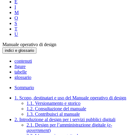
E
I
M
O
S
T
U
Manuale operativo di design
indici e glossario
contenuti
figure
tabelle
glossario
Sommario
1. Scopo, destinatari e uso del Manuale operativo di design
1.1. Versionamento e storico
1.2. Consultazione del manuale
1.3. Contribuisci al manuale
2. Introduzione al design per i servizi pubblici digitali
2.1. Design per l’amministrazione digitale (
e-
government
)