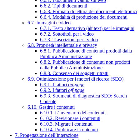
6.6.1. I documenti vanno sul web
6.6.2. Tipi di documenti
6.6.3. Formato di lettura dei documenti elettronici
6.6.4. Modalità di produzione dei documenti
6.7. Immagini e video
6.7.1. Testo alternativo (alt text) per le immagini
6.7.2. Sottotitoli per i video
6.7.3. Trascrizioni per i video
6.8. Proprietà intellettuale e privacy
6.8.1. Pubblicazione di contenuti prodotti dalla
Pubblica Amministrazione
6.8.2. Pubblicazione di contenuti non prodotti
dalla Pubblica Amministrazione
6.8.3. Consenso dei soggetti ritratti
6.9. Ottimizzazione per i motori di ricerca (SEO)
6.9.1. I fattori
on-page
6.9.2. I fattori
off-page
6.9.3. Strumenti di diagnostica SEO: Search
Console
6.10. Gestire i contenuti
6.10.1. L’inventario dei contenuti
6.10.2. Revisionare i contenuti
6.10.3. Migrare i contenuti
6.10.4. Pubblicare i contenuti
7. Progettazione dell’interazione