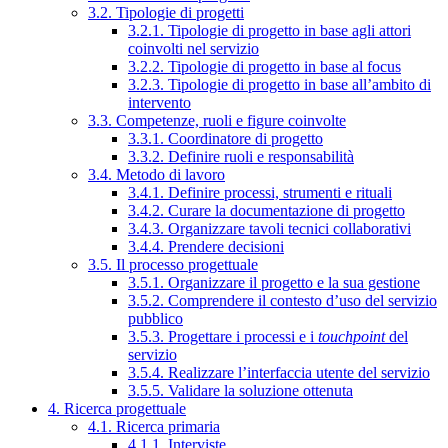
3.2. Tipologie di progetti
3.2.1. Tipologie di progetto in base agli attori
coinvolti nel servizio
3.2.2. Tipologie di progetto in base al focus
3.2.3. Tipologie di progetto in base all’ambito di
intervento
3.3. Competenze, ruoli e figure coinvolte
3.3.1. Coordinatore di progetto
3.3.2. Definire ruoli e responsabilità
3.4. Metodo di lavoro
3.4.1. Definire processi, strumenti e rituali
3.4.2. Curare la documentazione di progetto
3.4.3. Organizzare tavoli tecnici collaborativi
3.4.4. Prendere decisioni
3.5. Il processo progettuale
3.5.1. Organizzare il progetto e la sua gestione
3.5.2. Comprendere il contesto d’uso del servizio
pubblico
3.5.3. Progettare i processi e i
touchpoint
del
servizio
3.5.4. Realizzare l’interfaccia utente del servizio
3.5.5. Validare la soluzione ottenuta
4. Ricerca progettuale
4.1. Ricerca primaria
4.1.1. Interviste