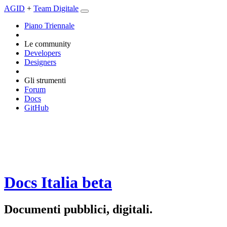
AGID
+
Team Digitale
Piano Triennale
Le community
Developers
Designers
Gli strumenti
Forum
Docs
GitHub
Docs Italia
beta
Documenti pubblici, digitali.