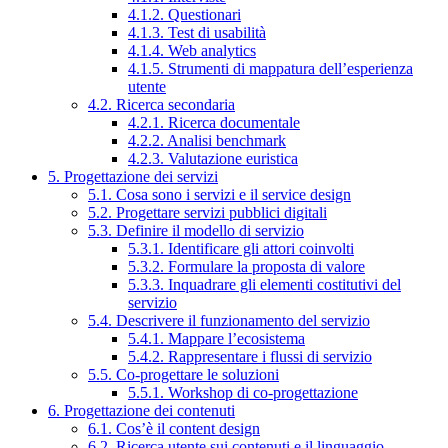
4.1.2. Questionari
4.1.3. Test di usabilità
4.1.4. Web analytics
4.1.5. Strumenti di mappatura dell’esperienza
utente
4.2. Ricerca secondaria
4.2.1. Ricerca documentale
4.2.2. Analisi benchmark
4.2.3. Valutazione euristica
5. Progettazione dei servizi
5.1. Cosa sono i servizi e il service design
5.2. Progettare servizi pubblici digitali
5.3. Definire il modello di servizio
5.3.1. Identificare gli attori coinvolti
5.3.2. Formulare la proposta di valore
5.3.3. Inquadrare gli elementi costitutivi del
servizio
5.4. Descrivere il funzionamento del servizio
5.4.1. Mappare l’ecosistema
5.4.2. Rappresentare i flussi di servizio
5.5. Co-progettare le soluzioni
5.5.1. Workshop di co-progettazione
6. Progettazione dei contenuti
6.1. Cos’è il content design
6.2. Ricerca utente sui contenuti e il linguaggio