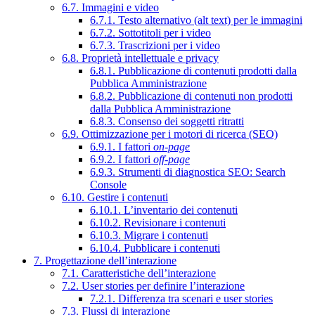
6.7. Immagini e video
6.7.1. Testo alternativo (alt text) per le immagini
6.7.2. Sottotitoli per i video
6.7.3. Trascrizioni per i video
6.8. Proprietà intellettuale e privacy
6.8.1. Pubblicazione di contenuti prodotti dalla
Pubblica Amministrazione
6.8.2. Pubblicazione di contenuti non prodotti
dalla Pubblica Amministrazione
6.8.3. Consenso dei soggetti ritratti
6.9. Ottimizzazione per i motori di ricerca (SEO)
6.9.1. I fattori
on-page
6.9.2. I fattori
off-page
6.9.3. Strumenti di diagnostica SEO: Search
Console
6.10. Gestire i contenuti
6.10.1. L’inventario dei contenuti
6.10.2. Revisionare i contenuti
6.10.3. Migrare i contenuti
6.10.4. Pubblicare i contenuti
7. Progettazione dell’interazione
7.1. Caratteristiche dell’interazione
7.2. User stories per definire l’interazione
7.2.1. Differenza tra scenari e user stories
7.3. Flussi di interazione