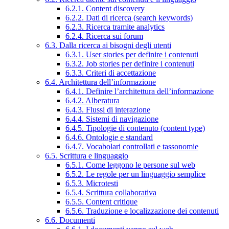
6.2.1. Content discovery
6.2.2. Dati di ricerca (search keywords)
6.2.3. Ricerca tramite analytics
6.2.4. Ricerca sui forum
6.3. Dalla ricerca ai bisogni degli utenti
6.3.1. User stories per definire i contenuti
6.3.2. Job stories per definire i contenuti
6.3.3. Criteri di accettazione
6.4. Architettura dell’informazione
6.4.1. Definire l’architettura dell’informazione
6.4.2. Alberatura
6.4.3. Flussi di interazione
6.4.4. Sistemi di navigazione
6.4.5. Tipologie di contenuto (content type)
6.4.6. Ontologie e standard
6.4.7. Vocabolari controllati e tassonomie
6.5. Scrittura e linguaggio
6.5.1. Come leggono le persone sul web
6.5.2. Le regole per un linguaggio semplice
6.5.3. Microtesti
6.5.4. Scrittura collaborativa
6.5.5. Content critique
6.5.6. Traduzione e localizzazione dei contenuti
6.6. Documenti