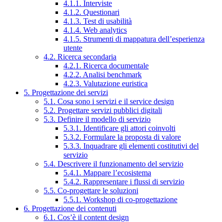
4.1.1. Interviste
4.1.2. Questionari
4.1.3. Test di usabilità
4.1.4. Web analytics
4.1.5. Strumenti di mappatura dell’esperienza
utente
4.2. Ricerca secondaria
4.2.1. Ricerca documentale
4.2.2. Analisi benchmark
4.2.3. Valutazione euristica
5. Progettazione dei servizi
5.1. Cosa sono i servizi e il service design
5.2. Progettare servizi pubblici digitali
5.3. Definire il modello di servizio
5.3.1. Identificare gli attori coinvolti
5.3.2. Formulare la proposta di valore
5.3.3. Inquadrare gli elementi costitutivi del
servizio
5.4. Descrivere il funzionamento del servizio
5.4.1. Mappare l’ecosistema
5.4.2. Rappresentare i flussi di servizio
5.5. Co-progettare le soluzioni
5.5.1. Workshop di co-progettazione
6. Progettazione dei contenuti
6.1. Cos’è il content design