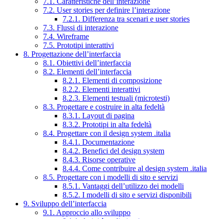
7.1. Caratteristiche dell’interazione
7.2. User stories per definire l’interazione
7.2.1. Differenza tra scenari e user stories
7.3. Flussi di interazione
7.4. Wireframe
7.5. Prototipi interattivi
8. Progettazione dell’interfaccia
8.1. Obiettivi dell’interfaccia
8.2. Elementi dell’interfaccia
8.2.1. Elementi di composizione
8.2.2. Elementi interattivi
8.2.3. Elementi testuali (microtesti)
8.3. Progettare e costruire in alta fedeltà
8.3.1. Layout di pagina
8.3.2. Prototipi in alta fedeltà
8.4. Progettare con il design system .italia
8.4.1. Documentazione
8.4.2. Benefici del design system
8.4.3. Risorse operative
8.4.4. Come contribuire al design system .italia
8.5. Progettare con i modelli di sito e servizi
8.5.1. Vantaggi dell’utilizzo dei modelli
8.5.2. I modelli di sito e servizi disponibili
9. Sviluppo dell’interfaccia
9.1. Approccio allo sviluppo