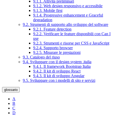
9.1.1. Attività preliminari
9.1.2. Web design responsivo e accessibile
9.1.3. Mobile first
9.1.4. Progressive enhancement e Graceful
degradation
9.2. Strumenti di supporto allo sviluppo del software
9.2.1. Feature detection
9.2.2. Verificare le feature disponibili con Can I
use
9.2.3. Strumenti e risorse per CSS e JavaScript
9.2.4. Supporto browser
9.2.5. Misurare le prestazioni
9.3. Catalogo del riuso
9.4. Sviluppare con il design system .italia
9.4.1. Il framework Bootstrap Italia
9.4.2. Il kit di sviluppo React
9.4.3. Il kit di sviluppo Angular
9.5. Sviluppare con i modelli di sito e servizi
glossario
A
B
C
D