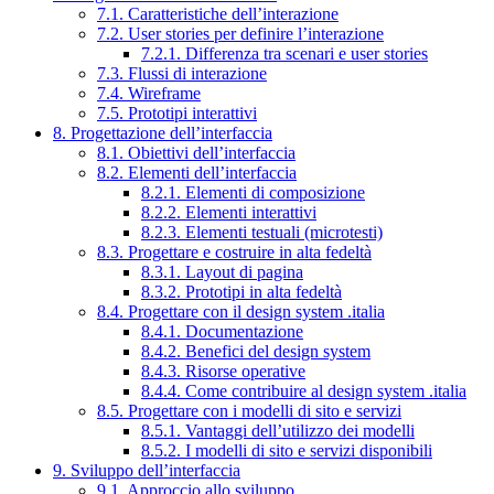
7.1. Caratteristiche dell’interazione
7.2. User stories per definire l’interazione
7.2.1. Differenza tra scenari e user stories
7.3. Flussi di interazione
7.4. Wireframe
7.5. Prototipi interattivi
8. Progettazione dell’interfaccia
8.1. Obiettivi dell’interfaccia
8.2. Elementi dell’interfaccia
8.2.1. Elementi di composizione
8.2.2. Elementi interattivi
8.2.3. Elementi testuali (microtesti)
8.3. Progettare e costruire in alta fedeltà
8.3.1. Layout di pagina
8.3.2. Prototipi in alta fedeltà
8.4. Progettare con il design system .italia
8.4.1. Documentazione
8.4.2. Benefici del design system
8.4.3. Risorse operative
8.4.4. Come contribuire al design system .italia
8.5. Progettare con i modelli di sito e servizi
8.5.1. Vantaggi dell’utilizzo dei modelli
8.5.2. I modelli di sito e servizi disponibili
9. Sviluppo dell’interfaccia
9.1. Approccio allo sviluppo