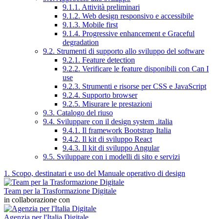
9.1.1. Attività preliminari
9.1.2. Web design responsivo e accessibile
9.1.3. Mobile first
9.1.4. Progressive enhancement e Graceful
degradation
9.2. Strumenti di supporto allo sviluppo del software
9.2.1. Feature detection
9.2.2. Verificare le feature disponibili con Can I
use
9.2.3. Strumenti e risorse per CSS e JavaScript
9.2.4. Supporto browser
9.2.5. Misurare le prestazioni
9.3. Catalogo del riuso
9.4. Sviluppare con il design system .italia
9.4.1. Il framework Bootstrap Italia
9.4.2. Il kit di sviluppo React
9.4.3. Il kit di sviluppo Angular
9.5. Sviluppare con i modelli di sito e servizi
1. Scopo, destinatari e uso del Manuale operativo di design
Team per la Trasformazione Digitale
in collaborazione con
Agenzia per l'Italia Digitale