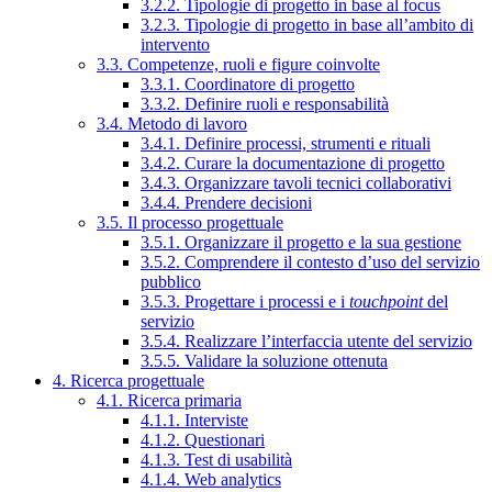
3.2.2. Tipologie di progetto in base al focus
3.2.3. Tipologie di progetto in base all’ambito di
intervento
3.3. Competenze, ruoli e figure coinvolte
3.3.1. Coordinatore di progetto
3.3.2. Definire ruoli e responsabilità
3.4. Metodo di lavoro
3.4.1. Definire processi, strumenti e rituali
3.4.2. Curare la documentazione di progetto
3.4.3. Organizzare tavoli tecnici collaborativi
3.4.4. Prendere decisioni
3.5. Il processo progettuale
3.5.1. Organizzare il progetto e la sua gestione
3.5.2. Comprendere il contesto d’uso del servizio
pubblico
3.5.3. Progettare i processi e i
touchpoint
del
servizio
3.5.4. Realizzare l’interfaccia utente del servizio
3.5.5. Validare la soluzione ottenuta
4. Ricerca progettuale
4.1. Ricerca primaria
4.1.1. Interviste
4.1.2. Questionari
4.1.3. Test di usabilità
4.1.4. Web analytics