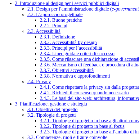
2. Introduzione al design per i servizi pubblici digitali
2.1. Design per l’amministrazione digitale (
e-government
2.2. L’approccio progettuale
2.2.1. Buone pratiche
2.2.2. Principi
2.3. Accessibilità
2.3.1. Definizione
2.3.2. Accessibilità by design
2.3.3. Principi per l’accessibilità
2.3.4. Linee guida e criteri di successo
2.3.5. Come rilasciare una dichiarazione di accessib
2.3.6. Meccanismo di feedback e procedura di attu
2.3.7. Obiettivi accessibilità
2.3.8. Normativa e approfondimenti
2.4. Privacy
2.4.1. Come rispettare la privacy sin dalla progettaz
2.4.2. Richiedi il consenso quando necessario
2.4.3. Le basi del sito web: architettura, informati
3. Pianificazione, gestione e strategia
3.1. Obiettivi del progetto
3.2. Tipologie di progetti
3.2.1. Tipologie di progetto in base agli attori coinv
3.2.2. Tipologie di progetto in base al focus
3.2.3. Tipologie di progetto in base all’ambito di i
3.3. Competenze, ruoli e figure coinvolte