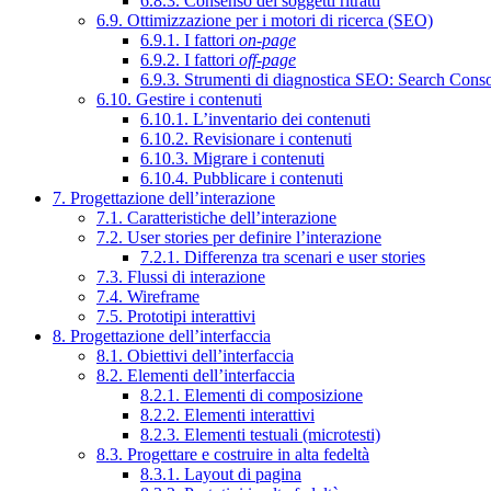
6.8.3. Consenso dei soggetti ritratti
6.9. Ottimizzazione per i motori di ricerca (SEO)
6.9.1. I fattori
on-page
6.9.2. I fattori
off-page
6.9.3. Strumenti di diagnostica SEO: Search Cons
6.10. Gestire i contenuti
6.10.1. L’inventario dei contenuti
6.10.2. Revisionare i contenuti
6.10.3. Migrare i contenuti
6.10.4. Pubblicare i contenuti
7. Progettazione dell’interazione
7.1. Caratteristiche dell’interazione
7.2. User stories per definire l’interazione
7.2.1. Differenza tra scenari e user stories
7.3. Flussi di interazione
7.4. Wireframe
7.5. Prototipi interattivi
8. Progettazione dell’interfaccia
8.1. Obiettivi dell’interfaccia
8.2. Elementi dell’interfaccia
8.2.1. Elementi di composizione
8.2.2. Elementi interattivi
8.2.3. Elementi testuali (microtesti)
8.3. Progettare e costruire in alta fedeltà
8.3.1. Layout di pagina