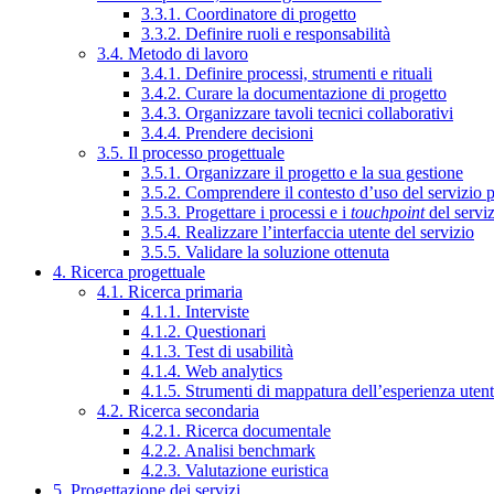
3.3.1. Coordinatore di progetto
3.3.2. Definire ruoli e responsabilità
3.4. Metodo di lavoro
3.4.1. Definire processi, strumenti e rituali
3.4.2. Curare la documentazione di progetto
3.4.3. Organizzare tavoli tecnici collaborativi
3.4.4. Prendere decisioni
3.5. Il processo progettuale
3.5.1. Organizzare il progetto e la sua gestione
3.5.2. Comprendere il contesto d’uso del servizio 
3.5.3. Progettare i processi e i
touchpoint
del servi
3.5.4. Realizzare l’interfaccia utente del servizio
3.5.5. Validare la soluzione ottenuta
4. Ricerca progettuale
4.1. Ricerca primaria
4.1.1. Interviste
4.1.2. Questionari
4.1.3. Test di usabilità
4.1.4. Web analytics
4.1.5. Strumenti di mappatura dell’esperienza uten
4.2. Ricerca secondaria
4.2.1. Ricerca documentale
4.2.2. Analisi benchmark
4.2.3. Valutazione euristica
5. Progettazione dei servizi