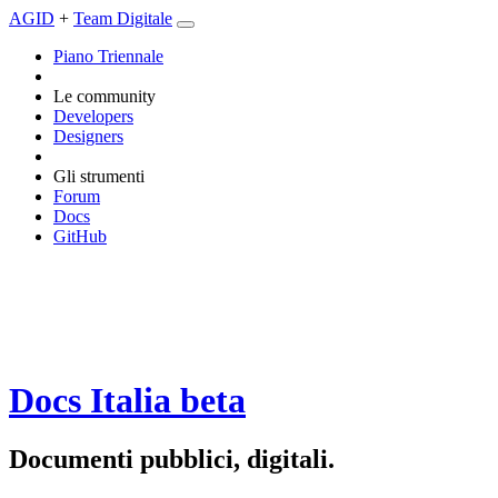
AGID
+
Team Digitale
Piano Triennale
Le community
Developers
Designers
Gli strumenti
Forum
Docs
GitHub
Docs Italia
beta
Documenti pubblici, digitali.