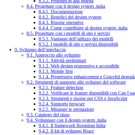
8.3.2. Prototipi in alta fedeltà
8.4. Progettare con il design system .italia
8.4.1. Documentazione
8.4.2. Benefici del design system
8.4.3. Risorse operative
8.4.4. Come contribuire al design system .italia
8.5. Progettare con i modelli di sito e servizi
8.5.1. Vantaggi dell’utilizzo dei modelli
8.5.2. I modelli di sito e servizi disponibili
9. Sviluppo dell’interfaccia
9.1. Approccio allo sviluppo
9.1.1. Attività preliminari
9.1.2. Web design responsivo e accessibile
9.1.3. Mobile first
9.1.4. Progressive enhancement e Graceful degrad
9.2. Strumenti di supporto allo sviluppo del software
9.2.1. Feature detection
9.2.2. Verificare le feature disponibili con Can I us
9.2.3. Strumenti e risorse per CSS e JavaScript
9.2.4. Supporto browser
9.2.5. Misurare le prestazioni
9.3. Catalogo del riuso
9.4. Sviluppare con il design system .italia
9.4.1. Il framework Bootstrap Italia
9.4.2. Il kit di sviluppo React