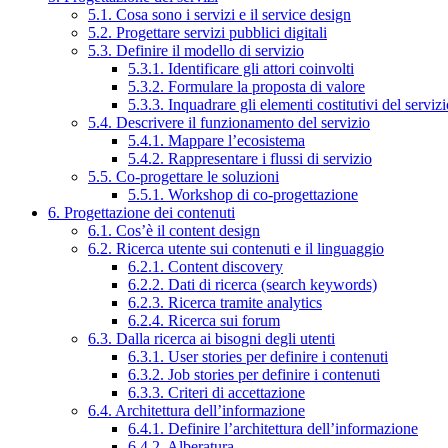
5.1. Cosa sono i servizi e il service design
5.2. Progettare servizi pubblici digitali
5.3. Definire il modello di servizio
5.3.1. Identificare gli attori coinvolti
5.3.2. Formulare la proposta di valore
5.3.3. Inquadrare gli elementi costitutivi del serviz
5.4. Descrivere il funzionamento del servizio
5.4.1. Mappare l’ecosistema
5.4.2. Rappresentare i flussi di servizio
5.5. Co-progettare le soluzioni
5.5.1. Workshop di co-progettazione
6. Progettazione dei contenuti
6.1. Cos’è il content design
6.2. Ricerca utente sui contenuti e il linguaggio
6.2.1. Content discovery
6.2.2. Dati di ricerca (search keywords)
6.2.3. Ricerca tramite analytics
6.2.4. Ricerca sui forum
6.3. Dalla ricerca ai bisogni degli utenti
6.3.1. User stories per definire i contenuti
6.3.2. Job stories per definire i contenuti
6.3.3. Criteri di accettazione
6.4. Architettura dell’informazione
6.4.1. Definire l’architettura dell’informazione
6.4.2. Alberatura