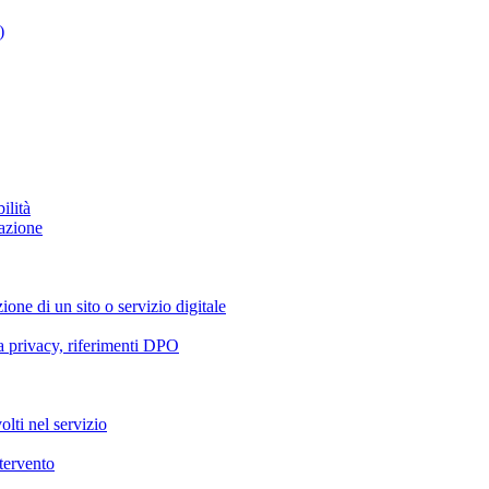
)
ilità
azione
ione di un sito o servizio digitale
va privacy, riferimenti DPO
olti nel servizio
ntervento