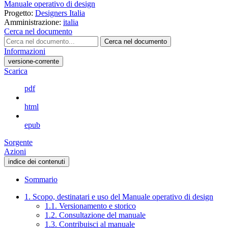
Manuale operativo di design
Progetto:
Designers Italia
Amministrazione:
italia
Cerca nel documento
Cerca nel documento
Informazioni
versione-corrente
Scarica
pdf
html
epub
Sorgente
Azioni
indice dei contenuti
Sommario
1. Scopo, destinatari e uso del Manuale operativo di design
1.1. Versionamento e storico
1.2. Consultazione del manuale
1.3. Contribuisci al manuale