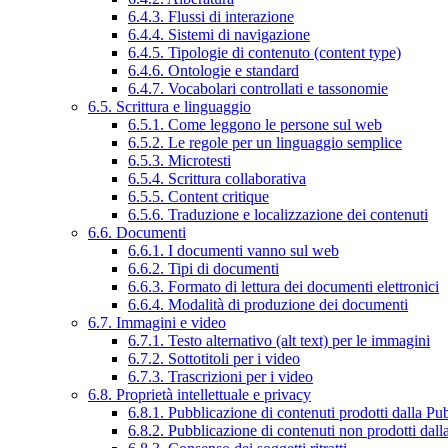
6.4.3. Flussi di interazione
6.4.4. Sistemi di navigazione
6.4.5. Tipologie di contenuto (content type)
6.4.6. Ontologie e standard
6.4.7. Vocabolari controllati e tassonomie
6.5. Scrittura e linguaggio
6.5.1. Come leggono le persone sul web
6.5.2. Le regole per un linguaggio semplice
6.5.3. Microtesti
6.5.4. Scrittura collaborativa
6.5.5. Content critique
6.5.6. Traduzione e localizzazione dei contenuti
6.6. Documenti
6.6.1. I documenti vanno sul web
6.6.2. Tipi di documenti
6.6.3. Formato di lettura dei documenti elettronici
6.6.4. Modalità di produzione dei documenti
6.7. Immagini e video
6.7.1. Testo alternativo (alt text) per le immagini
6.7.2. Sottotitoli per i video
6.7.3. Trascrizioni per i video
6.8. Proprietà intellettuale e privacy
6.8.1. Pubblicazione di contenuti prodotti dalla P
6.8.2. Pubblicazione di contenuti non prodotti dal