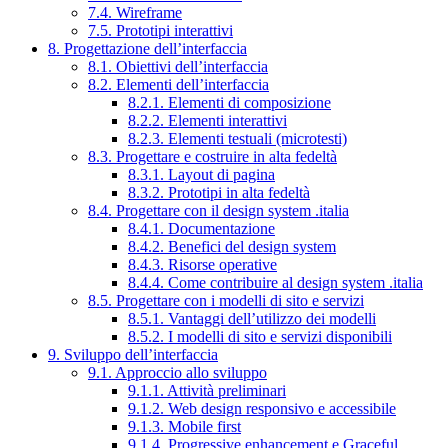
7.4. Wireframe
7.5. Prototipi interattivi
8. Progettazione dell’interfaccia
8.1. Obiettivi dell’interfaccia
8.2. Elementi dell’interfaccia
8.2.1. Elementi di composizione
8.2.2. Elementi interattivi
8.2.3. Elementi testuali (microtesti)
8.3. Progettare e costruire in alta fedeltà
8.3.1. Layout di pagina
8.3.2. Prototipi in alta fedeltà
8.4. Progettare con il design system .italia
8.4.1. Documentazione
8.4.2. Benefici del design system
8.4.3. Risorse operative
8.4.4. Come contribuire al design system .italia
8.5. Progettare con i modelli di sito e servizi
8.5.1. Vantaggi dell’utilizzo dei modelli
8.5.2. I modelli di sito e servizi disponibili
9. Sviluppo dell’interfaccia
9.1. Approccio allo sviluppo
9.1.1. Attività preliminari
9.1.2. Web design responsivo e accessibile
9.1.3. Mobile first
9.1.4. Progressive enhancement e Graceful