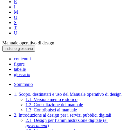
E
I
M
O
S
T
U
Manuale operativo di design
indici e glossario
contenuti
figure
tabelle
glossario
Sommario
1. Scopo, destinatari e uso del Manuale operativo di design
1.1. Versionamento e storico
1.2. Consultazione del manuale
1.3. Contribuisci al manuale
2. Introduzione al design per i servizi pubblici digitali
2.1. Design per l’amministrazione digitale (
e-
government
)