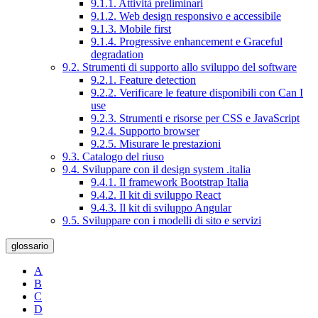
9.1.1. Attività preliminari
9.1.2. Web design responsivo e accessibile
9.1.3. Mobile first
9.1.4. Progressive enhancement e Graceful
degradation
9.2. Strumenti di supporto allo sviluppo del software
9.2.1. Feature detection
9.2.2. Verificare le feature disponibili con Can I
use
9.2.3. Strumenti e risorse per CSS e JavaScript
9.2.4. Supporto browser
9.2.5. Misurare le prestazioni
9.3. Catalogo del riuso
9.4. Sviluppare con il design system .italia
9.4.1. Il framework Bootstrap Italia
9.4.2. Il kit di sviluppo React
9.4.3. Il kit di sviluppo Angular
9.5. Sviluppare con i modelli di sito e servizi
glossario
A
B
C
D