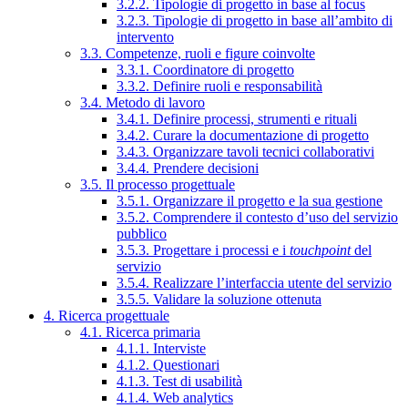
3.2.2. Tipologie di progetto in base al focus
3.2.3. Tipologie di progetto in base all’ambito di
intervento
3.3. Competenze, ruoli e figure coinvolte
3.3.1. Coordinatore di progetto
3.3.2. Definire ruoli e responsabilità
3.4. Metodo di lavoro
3.4.1. Definire processi, strumenti e rituali
3.4.2. Curare la documentazione di progetto
3.4.3. Organizzare tavoli tecnici collaborativi
3.4.4. Prendere decisioni
3.5. Il processo progettuale
3.5.1. Organizzare il progetto e la sua gestione
3.5.2. Comprendere il contesto d’uso del servizio
pubblico
3.5.3. Progettare i processi e i
touchpoint
del
servizio
3.5.4. Realizzare l’interfaccia utente del servizio
3.5.5. Validare la soluzione ottenuta
4. Ricerca progettuale
4.1. Ricerca primaria
4.1.1. Interviste
4.1.2. Questionari
4.1.3. Test di usabilità
4.1.4. Web analytics