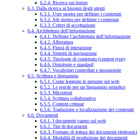
6.2.4. Ricerca sui forum
6.3. Dalla ricerca ai bisogni degli utenti
6.3.1. User stories per definire i contenuti
6.3.2. Job stories per definire i contenuti
6.3.3. Criteri di accettazione
6.4. Architettura dell’informazione
6.4.1. Definire l’architettura dell’informazione
6.4.2. Alberatura
6.4.3. Flussi di interazione
6.4.4. Sistemi di navigazione
6.4.5. Tipologie di contenuto (content type)
6.4.6. Ontologie e standard
6.4.7. Vocabolari controllati e tassonomie
6.5. Scrittura e linguaggio
6.5.1. Come leggono le persone sul web
6.5.2. Le regole per un linguaggio semplice
6.5.3. Microtesti
6.5.4. Scrittura collaborativa
6.5.5. Content critique
6.5.6. Traduzione e localizzazione dei contenuti
6.6. Documenti
6.6.1. I documenti vanno sul web
6.6.2. Tipi di documenti
6.6.3. Formato di lettura dei documenti elettronici
6.6.4. Modalità di produzione dei documenti