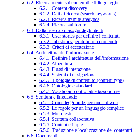
6.2. Ricerca utente sui contenuti e il linguaggio
6.2.1. Content discovery
6.2.2. Dati di ricerca (search keywords)
6.2.3. Ricerca tramite analytics
6.2.4. Ricerca sui forum
6.3. Dalla ricerca ai bisogni degli utenti
6.3.1. User stories per definire i contenuti
6.3.2. Job stories per definire i contenuti
6.3.3. Criteri di accettazione
6.4. Architettura dell’informazione
6.4.1. Definire l’architettura dell’informazione
6.4.2. Alberatura
6.4.3. Flussi di interazione
6.4.4. Sistemi di navigazione
6.4.5. Tipologie di contenuto (content type)
6.4.6. Ontologie e standard
6.4.7. Vocabolari controllati e tassonomie
6.5. Scrittura e linguaggio
6.5.1. Come leggono le persone sul web
6.5.2. Le regole per un linguaggio semplice
6.5.3. Microtesti
6.5.4. Scrittura collaborativa
6.5.5. Content critique
6.5.6. Traduzione e localizzazione dei contenuti
6.6. Documenti