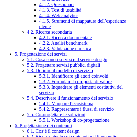
4.1.2. Questionari
4.1.3. Test di usabilità
4.1.4. Web analytics
4.1.5. Strumenti di mappatura dell’esperienza
utente
4.2. Ricerca secondaria
4.2.1. Ricerca documentale
4.2.2. Analisi benchmark
4.2.3. Valutazione euristica
5. Progettazione dei servizi
5.1. Cosa sono i servizi e il service design
5.2. Progettare servizi pubblici digitali
5.3. Definire il modello di servizio
5.3.1. Identificare gli attori coinvolti
5.3.2. Formulare la proposta di valore
5.3.3. Inquadrare gli elementi costitutivi del
servizio
5.4. Descrivere il funzionamento del servizio
5.4.1. Mappare l’ecosistema
5.4.2. Rappresentare i flussi di servizio
5.5. Co-progettare le soluzioni
5.5.1. Workshop di co-progettazione
6. Progettazione dei contenuti
6.1. Cos’è il content design
6.2. Ricerca utente sui contenuti e il linguaggio