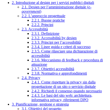
2. Introduzione al design per i servizi pubblici digitali
2.1. Design per l’amministrazione digitale (
e-
government
)
2.2. L’approccio progettuale
2.2.1. Buone pratiche
2.2.2. Principi
2.3. Accessibilità
2.3.1. Definizione
2.3.2. Accessibilità by design
2.3.3. Principi per l’accessibilità
2.3.4. Linee guida e criteri di successo
2.3.5. Come rilasciare una dichiarazione di
accessibilità
2.3.6. Meccanismo di feedback e procedura di
attuazione
2.3.7. Obiettivi accessibilità
2.3.8. Normativa e approfondimenti
2.4. Privacy
2.4.1. Come rispettare la privacy sin dalla
progettazione di un sito o servizio digitale
2.4.2. Richiedi il consenso quando necessario
2.4.3. Le basi del sito web: architettura,
informativa privacy, riferimenti DPO
3. Pianificazione, gestione e strategia
3.1. Obiettivi del progetto