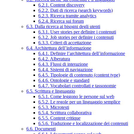
6.2.1. Content discovery
6.2.2. Dati di ricerca (search keywords)
6.2.3. Ricerca tramite analytics
6.2.4. Ricerca sui forum
6.3. Dalla ricerca ai bisogni degli utenti
6.3.1. User stories per definire i contenuti
6.3.2. Job stories per definire i contenuti
6.3.3. Criteri di accettazione
6.4. Architettura dell’informazione
6.4.1. Definire l’architettura dell’informazione
6.4.2. Alberatura
6.4.3. Flussi di interazione
6.4.4. Sistemi di navigazione
6.4.5. Tipologie di contenuto (content type)
6.4.6. Ontologie e standard
6.4.7. Vocabolari controllati e tassonomie
6.5. Scrittura e linguaggio
6.5.1. Come leggono le persone sul web
6.5.2. Le regole per un linguaggio semplice
6.5.3. Microtesti
6.5.4. Scrittura collaborativa
6.5.5. Content critique
6.5.6. Traduzione e localizzazione dei contenuti
6.6. Documenti