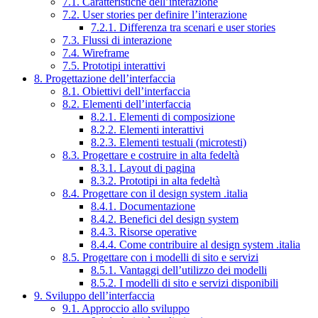
7.1. Caratteristiche dell’interazione
7.2. User stories per definire l’interazione
7.2.1. Differenza tra scenari e user stories
7.3. Flussi di interazione
7.4. Wireframe
7.5. Prototipi interattivi
8. Progettazione dell’interfaccia
8.1. Obiettivi dell’interfaccia
8.2. Elementi dell’interfaccia
8.2.1. Elementi di composizione
8.2.2. Elementi interattivi
8.2.3. Elementi testuali (microtesti)
8.3. Progettare e costruire in alta fedeltà
8.3.1. Layout di pagina
8.3.2. Prototipi in alta fedeltà
8.4. Progettare con il design system .italia
8.4.1. Documentazione
8.4.2. Benefici del design system
8.4.3. Risorse operative
8.4.4. Come contribuire al design system .italia
8.5. Progettare con i modelli di sito e servizi
8.5.1. Vantaggi dell’utilizzo dei modelli
8.5.2. I modelli di sito e servizi disponibili
9. Sviluppo dell’interfaccia
9.1. Approccio allo sviluppo