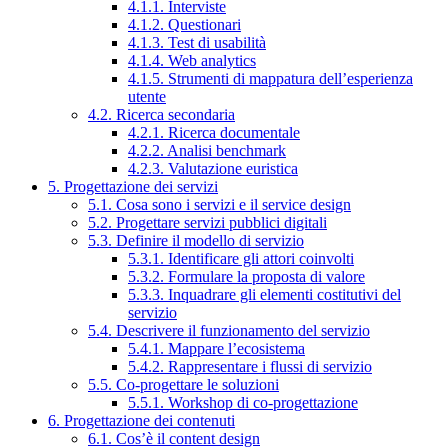
4.1.1. Interviste
4.1.2. Questionari
4.1.3. Test di usabilità
4.1.4. Web analytics
4.1.5. Strumenti di mappatura dell’esperienza
utente
4.2. Ricerca secondaria
4.2.1. Ricerca documentale
4.2.2. Analisi benchmark
4.2.3. Valutazione euristica
5. Progettazione dei servizi
5.1. Cosa sono i servizi e il service design
5.2. Progettare servizi pubblici digitali
5.3. Definire il modello di servizio
5.3.1. Identificare gli attori coinvolti
5.3.2. Formulare la proposta di valore
5.3.3. Inquadrare gli elementi costitutivi del
servizio
5.4. Descrivere il funzionamento del servizio
5.4.1. Mappare l’ecosistema
5.4.2. Rappresentare i flussi di servizio
5.5. Co-progettare le soluzioni
5.5.1. Workshop di co-progettazione
6. Progettazione dei contenuti
6.1. Cos’è il content design