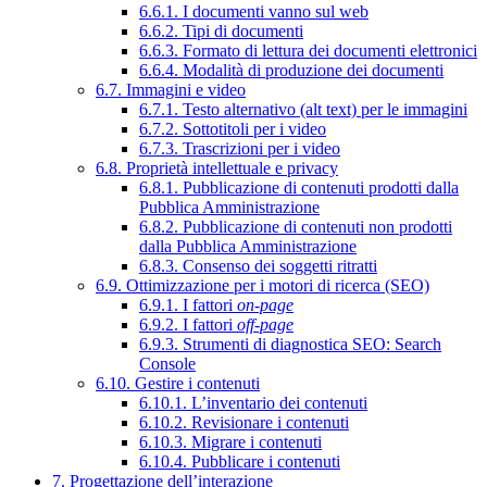
6.6.1. I documenti vanno sul web
6.6.2. Tipi di documenti
6.6.3. Formato di lettura dei documenti elettronici
6.6.4. Modalità di produzione dei documenti
6.7. Immagini e video
6.7.1. Testo alternativo (alt text) per le immagini
6.7.2. Sottotitoli per i video
6.7.3. Trascrizioni per i video
6.8. Proprietà intellettuale e privacy
6.8.1. Pubblicazione di contenuti prodotti dalla
Pubblica Amministrazione
6.8.2. Pubblicazione di contenuti non prodotti
dalla Pubblica Amministrazione
6.8.3. Consenso dei soggetti ritratti
6.9. Ottimizzazione per i motori di ricerca (SEO)
6.9.1. I fattori
on-page
6.9.2. I fattori
off-page
6.9.3. Strumenti di diagnostica SEO: Search
Console
6.10. Gestire i contenuti
6.10.1. L’inventario dei contenuti
6.10.2. Revisionare i contenuti
6.10.3. Migrare i contenuti
6.10.4. Pubblicare i contenuti
7. Progettazione dell’interazione