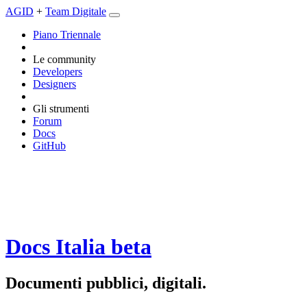
AGID
+
Team Digitale
Piano Triennale
Le community
Developers
Designers
Gli strumenti
Forum
Docs
GitHub
Docs Italia
beta
Documenti pubblici, digitali.