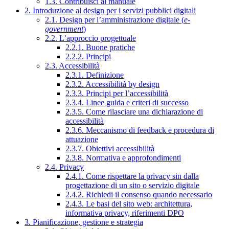
1.3. Contribuisci al manuale
2. Introduzione al design per i servizi pubblici digitali
2.1. Design per l’amministrazione digitale (
e-
government
)
2.2. L’approccio progettuale
2.2.1. Buone pratiche
2.2.2. Principi
2.3. Accessibilità
2.3.1. Definizione
2.3.2. Accessibilità by design
2.3.3. Principi per l’accessibilità
2.3.4. Linee guida e criteri di successo
2.3.5. Come rilasciare una dichiarazione di
accessibilità
2.3.6. Meccanismo di feedback e procedura di
attuazione
2.3.7. Obiettivi accessibilità
2.3.8. Normativa e approfondimenti
2.4. Privacy
2.4.1. Come rispettare la privacy sin dalla
progettazione di un sito o servizio digitale
2.4.2. Richiedi il consenso quando necessario
2.4.3. Le basi del sito web: architettura,
informativa privacy, riferimenti DPO
3. Pianificazione, gestione e strategia