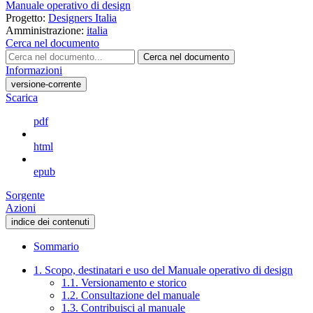
Manuale operativo di design
Progetto:
Designers Italia
Amministrazione:
italia
Cerca nel documento
Cerca nel documento
Informazioni
versione-corrente
Scarica
pdf
html
epub
Sorgente
Azioni
indice dei contenuti
Sommario
1. Scopo, destinatari e uso del Manuale operativo di design
1.1. Versionamento e storico
1.2. Consultazione del manuale
1.3. Contribuisci al manuale