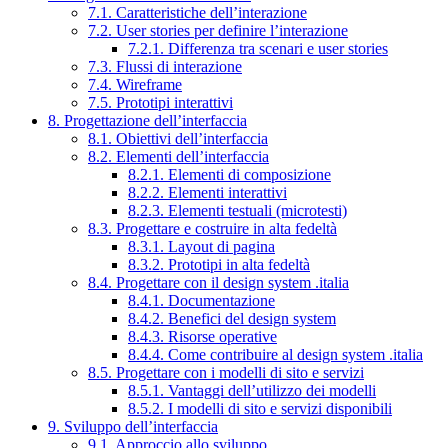
7.1. Caratteristiche dell’interazione
7.2. User stories per definire l’interazione
7.2.1. Differenza tra scenari e user stories
7.3. Flussi di interazione
7.4. Wireframe
7.5. Prototipi interattivi
8. Progettazione dell’interfaccia
8.1. Obiettivi dell’interfaccia
8.2. Elementi dell’interfaccia
8.2.1. Elementi di composizione
8.2.2. Elementi interattivi
8.2.3. Elementi testuali (microtesti)
8.3. Progettare e costruire in alta fedeltà
8.3.1. Layout di pagina
8.3.2. Prototipi in alta fedeltà
8.4. Progettare con il design system .italia
8.4.1. Documentazione
8.4.2. Benefici del design system
8.4.3. Risorse operative
8.4.4. Come contribuire al design system .italia
8.5. Progettare con i modelli di sito e servizi
8.5.1. Vantaggi dell’utilizzo dei modelli
8.5.2. I modelli di sito e servizi disponibili
9. Sviluppo dell’interfaccia
9.1. Approccio allo sviluppo