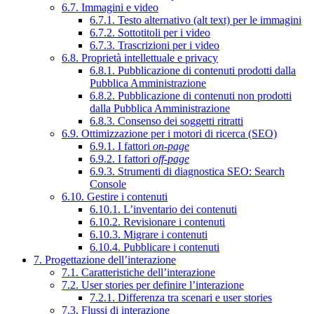
6.7. Immagini e video
6.7.1. Testo alternativo (alt text) per le immagini
6.7.2. Sottotitoli per i video
6.7.3. Trascrizioni per i video
6.8. Proprietà intellettuale e privacy
6.8.1. Pubblicazione di contenuti prodotti dalla
Pubblica Amministrazione
6.8.2. Pubblicazione di contenuti non prodotti
dalla Pubblica Amministrazione
6.8.3. Consenso dei soggetti ritratti
6.9. Ottimizzazione per i motori di ricerca (SEO)
6.9.1. I fattori
on-page
6.9.2. I fattori
off-page
6.9.3. Strumenti di diagnostica SEO: Search
Console
6.10. Gestire i contenuti
6.10.1. L’inventario dei contenuti
6.10.2. Revisionare i contenuti
6.10.3. Migrare i contenuti
6.10.4. Pubblicare i contenuti
7. Progettazione dell’interazione
7.1. Caratteristiche dell’interazione
7.2. User stories per definire l’interazione
7.2.1. Differenza tra scenari e user stories
7.3. Flussi di interazione