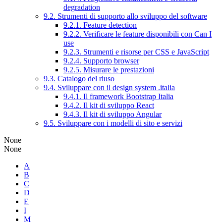
degradation
9.2. Strumenti di supporto allo sviluppo del software
9.2.1. Feature detection
9.2.2. Verificare le feature disponibili con Can I
use
9.2.3. Strumenti e risorse per CSS e JavaScript
9.2.4. Supporto browser
9.2.5. Misurare le prestazioni
9.3. Catalogo del riuso
9.4. Sviluppare con il design system .italia
9.4.1. Il framework Bootstrap Italia
9.4.2. Il kit di sviluppo React
9.4.3. Il kit di sviluppo Angular
9.5. Sviluppare con i modelli di sito e servizi
None
None
A
B
C
D
E
I
M