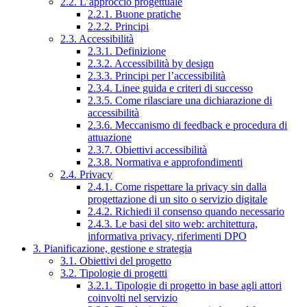
2.2. L’approccio progettuale
2.2.1. Buone pratiche
2.2.2. Principi
2.3. Accessibilità
2.3.1. Definizione
2.3.2. Accessibilità by design
2.3.3. Principi per l’accessibilità
2.3.4. Linee guida e criteri di successo
2.3.5. Come rilasciare una dichiarazione di
accessibilità
2.3.6. Meccanismo di feedback e procedura di
attuazione
2.3.7. Obiettivi accessibilità
2.3.8. Normativa e approfondimenti
2.4. Privacy
2.4.1. Come rispettare la privacy sin dalla
progettazione di un sito o servizio digitale
2.4.2. Richiedi il consenso quando necessario
2.4.3. Le basi del sito web: architettura,
informativa privacy, riferimenti DPO
3. Pianificazione, gestione e strategia
3.1. Obiettivi del progetto
3.2. Tipologie di progetti
3.2.1. Tipologie di progetto in base agli attori
coinvolti nel servizio