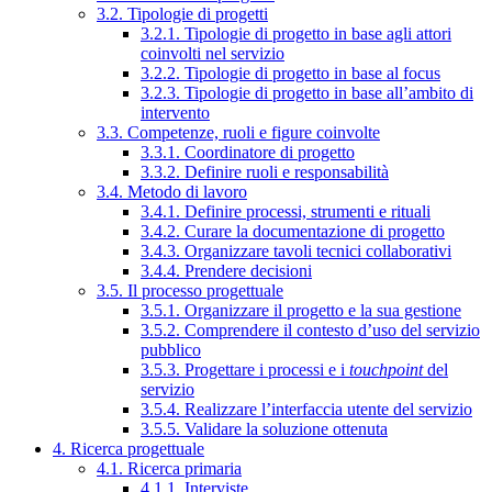
3.2. Tipologie di progetti
3.2.1. Tipologie di progetto in base agli attori
coinvolti nel servizio
3.2.2. Tipologie di progetto in base al focus
3.2.3. Tipologie di progetto in base all’ambito di
intervento
3.3. Competenze, ruoli e figure coinvolte
3.3.1. Coordinatore di progetto
3.3.2. Definire ruoli e responsabilità
3.4. Metodo di lavoro
3.4.1. Definire processi, strumenti e rituali
3.4.2. Curare la documentazione di progetto
3.4.3. Organizzare tavoli tecnici collaborativi
3.4.4. Prendere decisioni
3.5. Il processo progettuale
3.5.1. Organizzare il progetto e la sua gestione
3.5.2. Comprendere il contesto d’uso del servizio
pubblico
3.5.3. Progettare i processi e i
touchpoint
del
servizio
3.5.4. Realizzare l’interfaccia utente del servizio
3.5.5. Validare la soluzione ottenuta
4. Ricerca progettuale
4.1. Ricerca primaria
4.1.1. Interviste