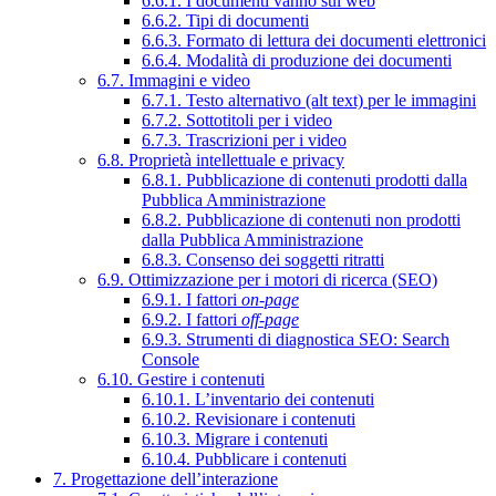
6.6.1. I documenti vanno sul web
6.6.2. Tipi di documenti
6.6.3. Formato di lettura dei documenti elettronici
6.6.4. Modalità di produzione dei documenti
6.7. Immagini e video
6.7.1. Testo alternativo (alt text) per le immagini
6.7.2. Sottotitoli per i video
6.7.3. Trascrizioni per i video
6.8. Proprietà intellettuale e privacy
6.8.1. Pubblicazione di contenuti prodotti dalla
Pubblica Amministrazione
6.8.2. Pubblicazione di contenuti non prodotti
dalla Pubblica Amministrazione
6.8.3. Consenso dei soggetti ritratti
6.9. Ottimizzazione per i motori di ricerca (SEO)
6.9.1. I fattori
on-page
6.9.2. I fattori
off-page
6.9.3. Strumenti di diagnostica SEO: Search
Console
6.10. Gestire i contenuti
6.10.1. L’inventario dei contenuti
6.10.2. Revisionare i contenuti
6.10.3. Migrare i contenuti
6.10.4. Pubblicare i contenuti
7. Progettazione dell’interazione