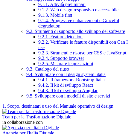
9.1.1. Attività preliminari
9.1.2. Web design responsivo e accessibile
9.1.3. Mobile first
9.1.4. Progressive enhancement e Graceful
degradation
9.2. Strumenti di supporto allo sviluppo del software
9.2.1. Feature detection
9.2.2. Verificare le feature disponibili con Can I
use
9.2.3. Strumenti e risorse per CSS e JavaScript
9.2.4. Supporto browser
9.2.5. Misurare le prestazioni
9.3. Catalogo del riuso
9.4. Sviluppare con il design system .italia
9.4.1. Il framework Bootstrap Italia
9.4.2. Il kit di sviluppo React
9.4.3. Il kit di sviluppo Angular
9.5. Sviluppare con i modelli di sito e servizi
1. Scopo, destinatari e uso del Manuale operativo di design
Team per la Trasformazione Digitale
in collaborazione con
Agenzia per l'Italia Digitale