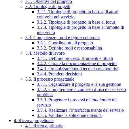
3.1. Obiettivi del progetto
3.2. Tipologie di progetti
3.2.1. Tipologie di progetto in base agli attori
coinvolti nel servizio
3.2.2. Tipologie di progetto in base al focus
3.2.3. Tipologie di progetto in base all’ambito di
intervento
3.3. Competenze, ruoli e figure coinvolte
3.3.1. Coordinatore di progetto
3.3.2. Definire ruoli e responsabilità
3.4. Metodo di lavoro
3.4.1. Definire processi, strumenti e rituali
3.4.2. Curare la documentazione di progetto
3.4.3. Organizzare tavoli tecnici collaborativi
3.4.4. Prendere decisioni
3.5. Il processo progettuale
3.5.1. Organizzare il progetto e la sua gestione
3.5.2. Comprendere il contesto d’uso del servizio
pubblico
3.5.3. Progettare i processi e i
touchpoint
del
servizio
3.5.4. Realizzare l’interfaccia utente del servizio
3.5.5. Validare la soluzione ottenuta
4. Ricerca progettuale
4.1. Ricerca primaria