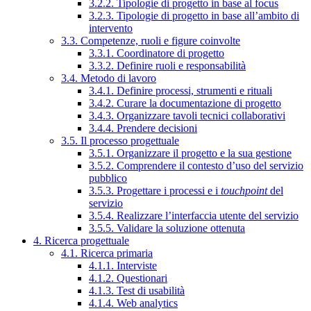
3.2.2. Tipologie di progetto in base al focus
3.2.3. Tipologie di progetto in base all’ambito di
intervento
3.3. Competenze, ruoli e figure coinvolte
3.3.1. Coordinatore di progetto
3.3.2. Definire ruoli e responsabilità
3.4. Metodo di lavoro
3.4.1. Definire processi, strumenti e rituali
3.4.2. Curare la documentazione di progetto
3.4.3. Organizzare tavoli tecnici collaborativi
3.4.4. Prendere decisioni
3.5. Il processo progettuale
3.5.1. Organizzare il progetto e la sua gestione
3.5.2. Comprendere il contesto d’uso del servizio
pubblico
3.5.3. Progettare i processi e i
touchpoint
del
servizio
3.5.4. Realizzare l’interfaccia utente del servizio
3.5.5. Validare la soluzione ottenuta
4. Ricerca progettuale
4.1. Ricerca primaria
4.1.1. Interviste
4.1.2. Questionari
4.1.3. Test di usabilità
4.1.4. Web analytics