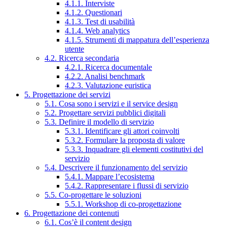
4.1.1. Interviste
4.1.2. Questionari
4.1.3. Test di usabilità
4.1.4. Web analytics
4.1.5. Strumenti di mappatura dell’esperienza
utente
4.2. Ricerca secondaria
4.2.1. Ricerca documentale
4.2.2. Analisi benchmark
4.2.3. Valutazione euristica
5. Progettazione dei servizi
5.1. Cosa sono i servizi e il service design
5.2. Progettare servizi pubblici digitali
5.3. Definire il modello di servizio
5.3.1. Identificare gli attori coinvolti
5.3.2. Formulare la proposta di valore
5.3.3. Inquadrare gli elementi costitutivi del
servizio
5.4. Descrivere il funzionamento del servizio
5.4.1. Mappare l’ecosistema
5.4.2. Rappresentare i flussi di servizio
5.5. Co-progettare le soluzioni
5.5.1. Workshop di co-progettazione
6. Progettazione dei contenuti
6.1. Cos’è il content design