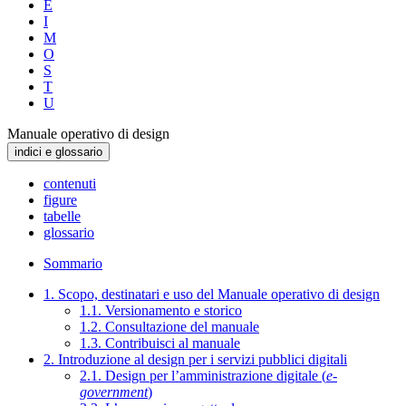
E
I
M
O
S
T
U
Manuale operativo di design
indici e glossario
contenuti
figure
tabelle
glossario
Sommario
1. Scopo, destinatari e uso del Manuale operativo di design
1.1. Versionamento e storico
1.2. Consultazione del manuale
1.3. Contribuisci al manuale
2. Introduzione al design per i servizi pubblici digitali
2.1. Design per l’amministrazione digitale (
e-
government
)