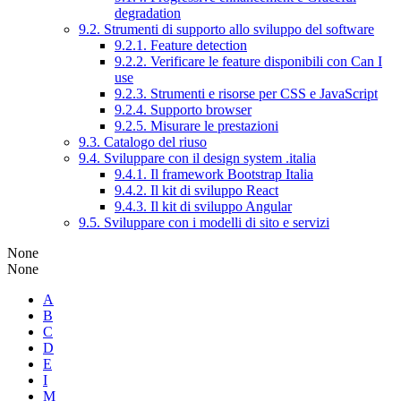
degradation
9.2. Strumenti di supporto allo sviluppo del software
9.2.1. Feature detection
9.2.2. Verificare le feature disponibili con Can I
use
9.2.3. Strumenti e risorse per CSS e JavaScript
9.2.4. Supporto browser
9.2.5. Misurare le prestazioni
9.3. Catalogo del riuso
9.4. Sviluppare con il design system .italia
9.4.1. Il framework Bootstrap Italia
9.4.2. Il kit di sviluppo React
9.4.3. Il kit di sviluppo Angular
9.5. Sviluppare con i modelli di sito e servizi
None
None
A
B
C
D
E
I
M