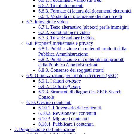
6.6.1. I documenti vanno sul web
6.6.2. Tipi di documenti
6.6.3. Formato di lettura dei documenti elettronici
6.6.4. Modalità di produzione dei documenti
6.7. Immagini e video
6.7.1. Testo alternativo (alt text) per le immagini
6.7.2. Sottotitoli per i video
6.7.3. Trascrizioni per i video
6.8. Proprietà intellettuale e privacy
6.8.1. Pubblicazione di contenuti prodotti dalla
Pubblica Amministrazione
6.8.2. Pubblicazione di contenuti non prodotti
dalla Pubblica Amministrazione
6.8.3. Consenso dei soggetti ritratti
6.9. Ottimizzazione per i motori di ricerca (SEO)
6.9.1. I fattori
on-page
6.9.2. I fattori
off-page
6.9.3. Strumenti di diagnostica SEO: Search
Console
6.10. Gestire i contenuti
6.10.1. L’inventario dei contenuti
6.10.2. Revisionare i contenuti
6.10.3. Migrare i contenuti
6.10.4. Pubblicare i contenuti
7. Progettazione dell’interazione