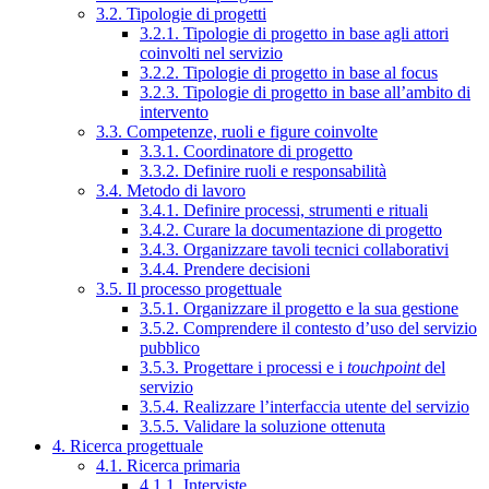
3.2. Tipologie di progetti
3.2.1. Tipologie di progetto in base agli attori
coinvolti nel servizio
3.2.2. Tipologie di progetto in base al focus
3.2.3. Tipologie di progetto in base all’ambito di
intervento
3.3. Competenze, ruoli e figure coinvolte
3.3.1. Coordinatore di progetto
3.3.2. Definire ruoli e responsabilità
3.4. Metodo di lavoro
3.4.1. Definire processi, strumenti e rituali
3.4.2. Curare la documentazione di progetto
3.4.3. Organizzare tavoli tecnici collaborativi
3.4.4. Prendere decisioni
3.5. Il processo progettuale
3.5.1. Organizzare il progetto e la sua gestione
3.5.2. Comprendere il contesto d’uso del servizio
pubblico
3.5.3. Progettare i processi e i
touchpoint
del
servizio
3.5.4. Realizzare l’interfaccia utente del servizio
3.5.5. Validare la soluzione ottenuta
4. Ricerca progettuale
4.1. Ricerca primaria
4.1.1. Interviste