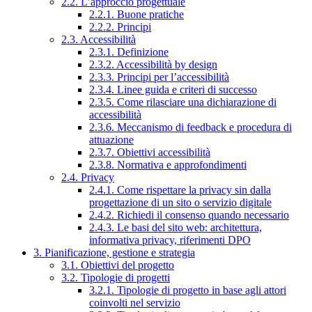
2.2. L’approccio progettuale
2.2.1. Buone pratiche
2.2.2. Principi
2.3. Accessibilità
2.3.1. Definizione
2.3.2. Accessibilità by design
2.3.3. Principi per l’accessibilità
2.3.4. Linee guida e criteri di successo
2.3.5. Come rilasciare una dichiarazione di
accessibilità
2.3.6. Meccanismo di feedback e procedura di
attuazione
2.3.7. Obiettivi accessibilità
2.3.8. Normativa e approfondimenti
2.4. Privacy
2.4.1. Come rispettare la privacy sin dalla
progettazione di un sito o servizio digitale
2.4.2. Richiedi il consenso quando necessario
2.4.3. Le basi del sito web: architettura,
informativa privacy, riferimenti DPO
3. Pianificazione, gestione e strategia
3.1. Obiettivi del progetto
3.2. Tipologie di progetti
3.2.1. Tipologie di progetto in base agli attori
coinvolti nel servizio