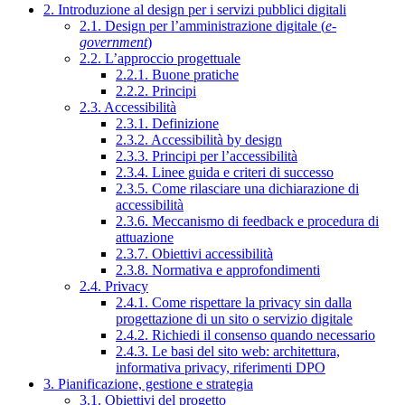
2. Introduzione al design per i servizi pubblici digitali
2.1. Design per l’amministrazione digitale (
e-
government
)
2.2. L’approccio progettuale
2.2.1. Buone pratiche
2.2.2. Principi
2.3. Accessibilità
2.3.1. Definizione
2.3.2. Accessibilità by design
2.3.3. Principi per l’accessibilità
2.3.4. Linee guida e criteri di successo
2.3.5. Come rilasciare una dichiarazione di
accessibilità
2.3.6. Meccanismo di feedback e procedura di
attuazione
2.3.7. Obiettivi accessibilità
2.3.8. Normativa e approfondimenti
2.4. Privacy
2.4.1. Come rispettare la privacy sin dalla
progettazione di un sito o servizio digitale
2.4.2. Richiedi il consenso quando necessario
2.4.3. Le basi del sito web: architettura,
informativa privacy, riferimenti DPO
3. Pianificazione, gestione e strategia
3.1. Obiettivi del progetto