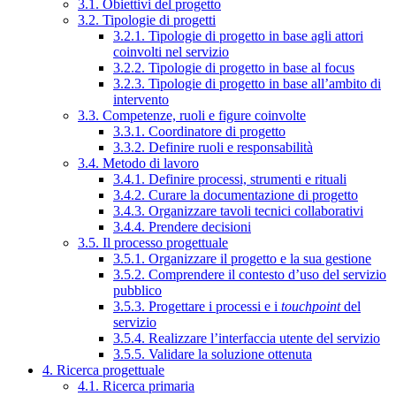
3.1. Obiettivi del progetto
3.2. Tipologie di progetti
3.2.1. Tipologie di progetto in base agli attori
coinvolti nel servizio
3.2.2. Tipologie di progetto in base al focus
3.2.3. Tipologie di progetto in base all’ambito di
intervento
3.3. Competenze, ruoli e figure coinvolte
3.3.1. Coordinatore di progetto
3.3.2. Definire ruoli e responsabilità
3.4. Metodo di lavoro
3.4.1. Definire processi, strumenti e rituali
3.4.2. Curare la documentazione di progetto
3.4.3. Organizzare tavoli tecnici collaborativi
3.4.4. Prendere decisioni
3.5. Il processo progettuale
3.5.1. Organizzare il progetto e la sua gestione
3.5.2. Comprendere il contesto d’uso del servizio
pubblico
3.5.3. Progettare i processi e i
touchpoint
del
servizio
3.5.4. Realizzare l’interfaccia utente del servizio
3.5.5. Validare la soluzione ottenuta
4. Ricerca progettuale
4.1. Ricerca primaria