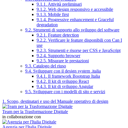
9.1.1. Attività preliminari
9.1.2. Web design responsivo e accessibile
9.1.3. Mobile first
9.1.4. Progressive enhancement e Graceful
degradation
9.2. Strumenti di supporto allo sviluppo del software
9.2.1. Feature detection
9.2.2. Verificare le feature disponibili con Can I
use
9.2.3. Strumenti e risorse per CSS e JavaScript
9.2.4. Supporto browser
9.2.5. Misurare le prestazioni
9.3. Catalogo del riuso
9.4. Sviluppare con il design system .italia
9.4.1. Il framework Bootstrap Italia
9.4.2. Il kit di sviluppo React
9.4.3. Il kit di sviluppo Angular
9.5. Sviluppare con i modelli di sito e servizi
1. Scopo, destinatari e uso del Manuale operativo di design
Team per la Trasformazione Digitale
in collaborazione con
Agenzia per l'Italia Digitale