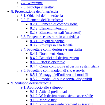
7.4. Wireframe
7.5. Prototipi interattivi
8. Progettazione dell’interfaccia
8.1. Obiettivi dell’interfaccia
8.2. Elementi dell’interfaccia
8.2.1. Elementi di composizione
8.2.2. Elementi interattivi
8.2.3. Elementi testuali (microtesti)
8.3. Progettare e costruire in alta fedeltà
8.3.1. Layout di pagina
8.3.2. Prototipi in alta fedeltà
8.4. Progettare con il design system .italia
8.4.1. Documentazione
8.4.2. Benefici del design system
8.4.3. Risorse operative
8.4.4. Come contribuire al design system .italia
8.5. Progettare con i modelli di sito e servizi
8.5.1. Vantaggi dell’utilizzo dei modelli
8.5.2. I modelli di sito e servizi disponibili
9. Sviluppo dell’interfaccia
9.1. Approccio allo sviluppo
9.1.1. Attività preliminari
9.1.2. Web design responsivo e accessibile
9.1.3. Mobile first
9.1.4. Progressive enhancement e Graceful