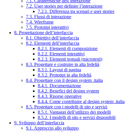
7.1. Caratteristiche dell’interazione
7.2. User stories per definire l’interazione
7.2.1. Differenza tra scenari e user stories
7.3. Flussi di interazione
7.4. Wireframe
7.5. Prototipi interattivi
8. Progettazione dell’interfaccia
8.1. Obiettivi dell’interfaccia
8.2. Elementi dell’interfaccia
8.2.1. Elementi di composizione
8.2.2. Elementi interattivi
8.2.3. Elementi testuali (microtesti)
8.3. Progettare e costruire in alta fedeltà
8.3.1. Layout di pagina
8.3.2. Prototipi in alta fedeltà
8.4. Progettare con il design system .italia
8.4.1. Documentazione
8.4.2. Benefici del design system
8.4.3. Risorse operative
8.4.4. Come contribuire al design system .italia
8.5. Progettare con i modelli di sito e servizi
8.5.1. Vantaggi dell’utilizzo dei modelli
8.5.2. I modelli di sito e servizi disponibili
9. Sviluppo dell’interfaccia
9.1. Approccio allo sviluppo