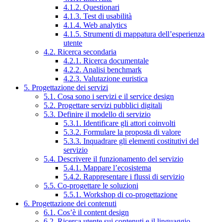
4.1.2. Questionari
4.1.3. Test di usabilità
4.1.4. Web analytics
4.1.5. Strumenti di mappatura dell’esperienza
utente
4.2. Ricerca secondaria
4.2.1. Ricerca documentale
4.2.2. Analisi benchmark
4.2.3. Valutazione euristica
5. Progettazione dei servizi
5.1. Cosa sono i servizi e il service design
5.2. Progettare servizi pubblici digitali
5.3. Definire il modello di servizio
5.3.1. Identificare gli attori coinvolti
5.3.2. Formulare la proposta di valore
5.3.3. Inquadrare gli elementi costitutivi del
servizio
5.4. Descrivere il funzionamento del servizio
5.4.1. Mappare l’ecosistema
5.4.2. Rappresentare i flussi di servizio
5.5. Co-progettare le soluzioni
5.5.1. Workshop di co-progettazione
6. Progettazione dei contenuti
6.1. Cos’è il content design
6.2. Ricerca utente sui contenuti e il linguaggio