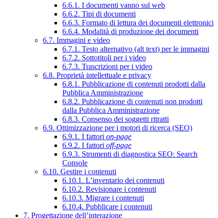
6.6.1. I documenti vanno sul web
6.6.2. Tipi di documenti
6.6.3. Formato di lettura dei documenti elettronici
6.6.4. Modalità di produzione dei documenti
6.7. Immagini e video
6.7.1. Testo alternativo (alt text) per le immagini
6.7.2. Sottotitoli per i video
6.7.3. Trascrizioni per i video
6.8. Proprietà intellettuale e privacy
6.8.1. Pubblicazione di contenuti prodotti dalla
Pubblica Amministrazione
6.8.2. Pubblicazione di contenuti non prodotti
dalla Pubblica Amministrazione
6.8.3. Consenso dei soggetti ritratti
6.9. Ottimizzazione per i motori di ricerca (SEO)
6.9.1. I fattori
on-page
6.9.2. I fattori
off-page
6.9.3. Strumenti di diagnostica SEO: Search
Console
6.10. Gestire i contenuti
6.10.1. L’inventario dei contenuti
6.10.2. Revisionare i contenuti
6.10.3. Migrare i contenuti
6.10.4. Pubblicare i contenuti
7. Progettazione dell’interazione