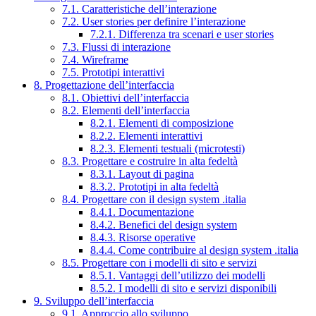
7.1. Caratteristiche dell’interazione
7.2. User stories per definire l’interazione
7.2.1. Differenza tra scenari e user stories
7.3. Flussi di interazione
7.4. Wireframe
7.5. Prototipi interattivi
8. Progettazione dell’interfaccia
8.1. Obiettivi dell’interfaccia
8.2. Elementi dell’interfaccia
8.2.1. Elementi di composizione
8.2.2. Elementi interattivi
8.2.3. Elementi testuali (microtesti)
8.3. Progettare e costruire in alta fedeltà
8.3.1. Layout di pagina
8.3.2. Prototipi in alta fedeltà
8.4. Progettare con il design system .italia
8.4.1. Documentazione
8.4.2. Benefici del design system
8.4.3. Risorse operative
8.4.4. Come contribuire al design system .italia
8.5. Progettare con i modelli di sito e servizi
8.5.1. Vantaggi dell’utilizzo dei modelli
8.5.2. I modelli di sito e servizi disponibili
9. Sviluppo dell’interfaccia
9.1. Approccio allo sviluppo