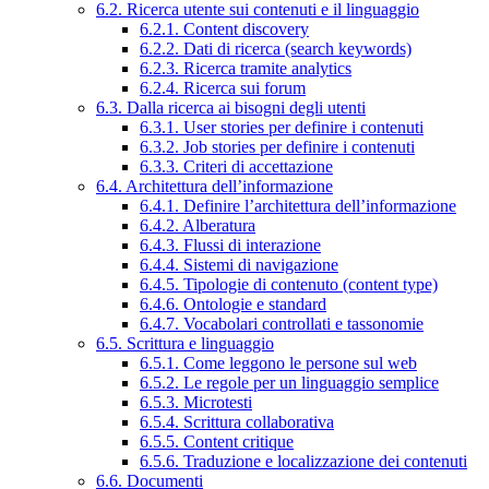
6.2. Ricerca utente sui contenuti e il linguaggio
6.2.1. Content discovery
6.2.2. Dati di ricerca (search keywords)
6.2.3. Ricerca tramite analytics
6.2.4. Ricerca sui forum
6.3. Dalla ricerca ai bisogni degli utenti
6.3.1. User stories per definire i contenuti
6.3.2. Job stories per definire i contenuti
6.3.3. Criteri di accettazione
6.4. Architettura dell’informazione
6.4.1. Definire l’architettura dell’informazione
6.4.2. Alberatura
6.4.3. Flussi di interazione
6.4.4. Sistemi di navigazione
6.4.5. Tipologie di contenuto (content type)
6.4.6. Ontologie e standard
6.4.7. Vocabolari controllati e tassonomie
6.5. Scrittura e linguaggio
6.5.1. Come leggono le persone sul web
6.5.2. Le regole per un linguaggio semplice
6.5.3. Microtesti
6.5.4. Scrittura collaborativa
6.5.5. Content critique
6.5.6. Traduzione e localizzazione dei contenuti
6.6. Documenti