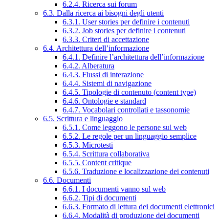
6.2.4. Ricerca sui forum
6.3. Dalla ricerca ai bisogni degli utenti
6.3.1. User stories per definire i contenuti
6.3.2. Job stories per definire i contenuti
6.3.3. Criteri di accettazione
6.4. Architettura dell’informazione
6.4.1. Definire l’architettura dell’informazione
6.4.2. Alberatura
6.4.3. Flussi di interazione
6.4.4. Sistemi di navigazione
6.4.5. Tipologie di contenuto (content type)
6.4.6. Ontologie e standard
6.4.7. Vocabolari controllati e tassonomie
6.5. Scrittura e linguaggio
6.5.1. Come leggono le persone sul web
6.5.2. Le regole per un linguaggio semplice
6.5.3. Microtesti
6.5.4. Scrittura collaborativa
6.5.5. Content critique
6.5.6. Traduzione e localizzazione dei contenuti
6.6. Documenti
6.6.1. I documenti vanno sul web
6.6.2. Tipi di documenti
6.6.3. Formato di lettura dei documenti elettronici
6.6.4. Modalità di produzione dei documenti