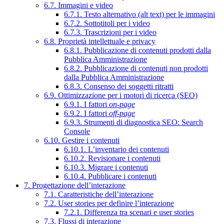
6.7. Immagini e video
6.7.1. Testo alternativo (alt text) per le immagini
6.7.2. Sottotitoli per i video
6.7.3. Trascrizioni per i video
6.8. Proprietà intellettuale e privacy
6.8.1. Pubblicazione di contenuti prodotti dalla
Pubblica Amministrazione
6.8.2. Pubblicazione di contenuti non prodotti
dalla Pubblica Amministrazione
6.8.3. Consenso dei soggetti ritratti
6.9. Ottimizzazione per i motori di ricerca (SEO)
6.9.1. I fattori
on-page
6.9.2. I fattori
off-page
6.9.3. Strumenti di diagnostica SEO: Search
Console
6.10. Gestire i contenuti
6.10.1. L’inventario dei contenuti
6.10.2. Revisionare i contenuti
6.10.3. Migrare i contenuti
6.10.4. Pubblicare i contenuti
7. Progettazione dell’interazione
7.1. Caratteristiche dell’interazione
7.2. User stories per definire l’interazione
7.2.1. Differenza tra scenari e user stories
7.3. Flussi di interazione