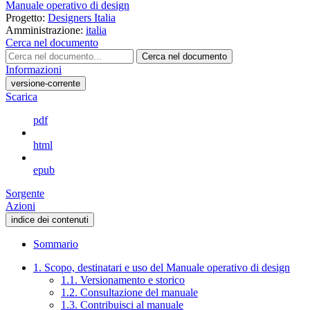
Manuale operativo di design
Progetto:
Designers Italia
Amministrazione:
italia
Cerca nel documento
Cerca nel documento
Informazioni
versione-corrente
Scarica
pdf
html
epub
Sorgente
Azioni
indice dei contenuti
Sommario
1. Scopo, destinatari e uso del Manuale operativo di design
1.1. Versionamento e storico
1.2. Consultazione del manuale
1.3. Contribuisci al manuale