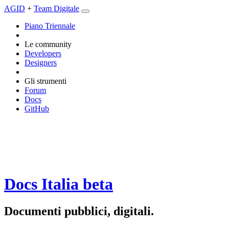
AGID
+
Team Digitale
Piano Triennale
Le community
Developers
Designers
Gli strumenti
Forum
Docs
GitHub
Docs Italia
beta
Documenti pubblici, digitali.