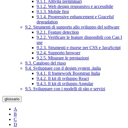
9.1.1. Attività preliminari
9.1.2. Web design responsivo e accessibile
9.1.3. Mobile first
9.1.4. Progressive enhancement e Graceful
degradation
9.2. Strumenti di supporto allo sviluppo del software
9.2.1. Feature detection
9.2.2. Verificare le feature disponibili con Can I
use
9.2.3. Strumenti e risorse per CSS e JavaScript
9.2.4. Supporto browser
9.2.5. Misurare le prestazioni
9.3. Catalogo del riuso
9.4. Sviluppare con il design system .italia
9.4.1. Il framework Bootstrap Italia
9.4.2. Il kit di sviluppo React
9.4.3. Il kit di sviluppo Angular
9.5. Sviluppare con i modelli di sito e servizi
glossario
A
B
C
D