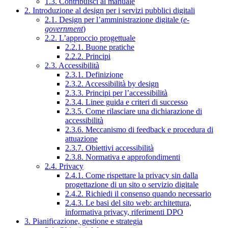
1.3. Contribuisci al manuale
2. Introduzione al design per i servizi pubblici digitali
2.1. Design per l’amministrazione digitale (
e-
government
)
2.2. L’approccio progettuale
2.2.1. Buone pratiche
2.2.2. Principi
2.3. Accessibilità
2.3.1. Definizione
2.3.2. Accessibilità by design
2.3.3. Principi per l’accessibilità
2.3.4. Linee guida e criteri di successo
2.3.5. Come rilasciare una dichiarazione di
accessibilità
2.3.6. Meccanismo di feedback e procedura di
attuazione
2.3.7. Obiettivi accessibilità
2.3.8. Normativa e approfondimenti
2.4. Privacy
2.4.1. Come rispettare la privacy sin dalla
progettazione di un sito o servizio digitale
2.4.2. Richiedi il consenso quando necessario
2.4.3. Le basi del sito web: architettura,
informativa privacy, riferimenti DPO
3. Pianificazione, gestione e strategia