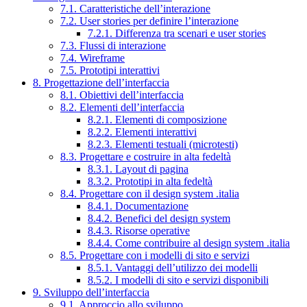
7.1. Caratteristiche dell’interazione
7.2. User stories per definire l’interazione
7.2.1. Differenza tra scenari e user stories
7.3. Flussi di interazione
7.4. Wireframe
7.5. Prototipi interattivi
8. Progettazione dell’interfaccia
8.1. Obiettivi dell’interfaccia
8.2. Elementi dell’interfaccia
8.2.1. Elementi di composizione
8.2.2. Elementi interattivi
8.2.3. Elementi testuali (microtesti)
8.3. Progettare e costruire in alta fedeltà
8.3.1. Layout di pagina
8.3.2. Prototipi in alta fedeltà
8.4. Progettare con il design system .italia
8.4.1. Documentazione
8.4.2. Benefici del design system
8.4.3. Risorse operative
8.4.4. Come contribuire al design system .italia
8.5. Progettare con i modelli di sito e servizi
8.5.1. Vantaggi dell’utilizzo dei modelli
8.5.2. I modelli di sito e servizi disponibili
9. Sviluppo dell’interfaccia
9.1. Approccio allo sviluppo