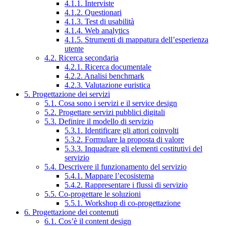
4.1.1. Interviste
4.1.2. Questionari
4.1.3. Test di usabilità
4.1.4. Web analytics
4.1.5. Strumenti di mappatura dell’esperienza
utente
4.2. Ricerca secondaria
4.2.1. Ricerca documentale
4.2.2. Analisi benchmark
4.2.3. Valutazione euristica
5. Progettazione dei servizi
5.1. Cosa sono i servizi e il service design
5.2. Progettare servizi pubblici digitali
5.3. Definire il modello di servizio
5.3.1. Identificare gli attori coinvolti
5.3.2. Formulare la proposta di valore
5.3.3. Inquadrare gli elementi costitutivi del
servizio
5.4. Descrivere il funzionamento del servizio
5.4.1. Mappare l’ecosistema
5.4.2. Rappresentare i flussi di servizio
5.5. Co-progettare le soluzioni
5.5.1. Workshop di co-progettazione
6. Progettazione dei contenuti
6.1. Cos’è il content design