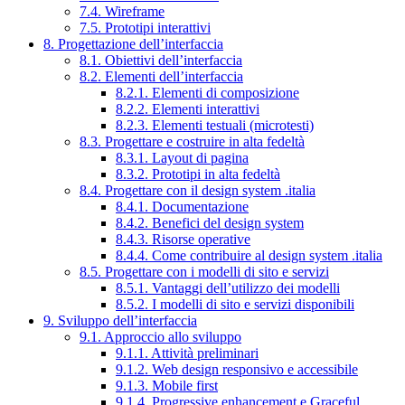
7.4. Wireframe
7.5. Prototipi interattivi
8. Progettazione dell’interfaccia
8.1. Obiettivi dell’interfaccia
8.2. Elementi dell’interfaccia
8.2.1. Elementi di composizione
8.2.2. Elementi interattivi
8.2.3. Elementi testuali (microtesti)
8.3. Progettare e costruire in alta fedeltà
8.3.1. Layout di pagina
8.3.2. Prototipi in alta fedeltà
8.4. Progettare con il design system .italia
8.4.1. Documentazione
8.4.2. Benefici del design system
8.4.3. Risorse operative
8.4.4. Come contribuire al design system .italia
8.5. Progettare con i modelli di sito e servizi
8.5.1. Vantaggi dell’utilizzo dei modelli
8.5.2. I modelli di sito e servizi disponibili
9. Sviluppo dell’interfaccia
9.1. Approccio allo sviluppo
9.1.1. Attività preliminari
9.1.2. Web design responsivo e accessibile
9.1.3. Mobile first
9.1.4. Progressive enhancement e Graceful