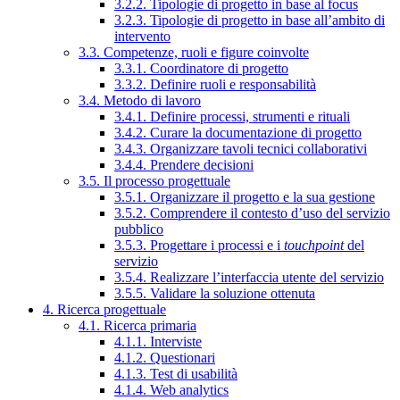
3.2.2. Tipologie di progetto in base al focus
3.2.3. Tipologie di progetto in base all’ambito di
intervento
3.3. Competenze, ruoli e figure coinvolte
3.3.1. Coordinatore di progetto
3.3.2. Definire ruoli e responsabilità
3.4. Metodo di lavoro
3.4.1. Definire processi, strumenti e rituali
3.4.2. Curare la documentazione di progetto
3.4.3. Organizzare tavoli tecnici collaborativi
3.4.4. Prendere decisioni
3.5. Il processo progettuale
3.5.1. Organizzare il progetto e la sua gestione
3.5.2. Comprendere il contesto d’uso del servizio
pubblico
3.5.3. Progettare i processi e i
touchpoint
del
servizio
3.5.4. Realizzare l’interfaccia utente del servizio
3.5.5. Validare la soluzione ottenuta
4. Ricerca progettuale
4.1. Ricerca primaria
4.1.1. Interviste
4.1.2. Questionari
4.1.3. Test di usabilità
4.1.4. Web analytics