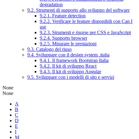
degradation
9.2. Strumenti di supporto allo sviluppo del software
9.2.1. Feature detection
9.2.2. Verificare le feature disponibili con Can I
use
9.2.3. Strumenti e risorse per CSS e JavaScript
9.2.4. Supporto browser
9.2.5. Misurare le prestazioni
9.3. Catalogo del riuso
9.4. Sviluppare con il design system .italia
9.4.1. Il framework Bootstrap Italia
9.4.2. Il kit di sviluppo React
9.4.3. Il kit di sviluppo Angular
9.5. Sviluppare con i modelli di sito e servizi
None
None
A
B
C
D
E
I
M