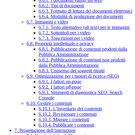
6.6.1. I documenti vanno sul web
6.6.2. Tipi di documenti
6.6.3. Formato di lettura dei documenti elettronici
6.6.4. Modalità di produzione dei documenti
6.7. Immagini e video
6.7.1. Testo alternativo (alt text) per le immagini
6.7.2. Sottotitoli per i video
6.7.3. Trascrizioni per i video
6.8. Proprietà intellettuale e privacy
6.8.1. Pubblicazione di contenuti prodotti dalla
Pubblica Amministrazione
6.8.2. Pubblicazione di contenuti non prodotti
dalla Pubblica Amministrazione
6.8.3. Consenso dei soggetti ritratti
6.9. Ottimizzazione per i motori di ricerca (SEO)
6.9.1. I fattori
on-page
6.9.2. I fattori
off-page
6.9.3. Strumenti di diagnostica SEO: Search
Console
6.10. Gestire i contenuti
6.10.1. L’inventario dei contenuti
6.10.2. Revisionare i contenuti
6.10.3. Migrare i contenuti
6.10.4. Pubblicare i contenuti
7. Progettazione dell’interazione