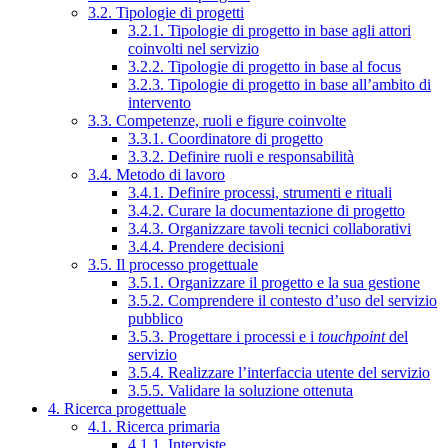
3.2. Tipologie di progetti
3.2.1. Tipologie di progetto in base agli attori
coinvolti nel servizio
3.2.2. Tipologie di progetto in base al focus
3.2.3. Tipologie di progetto in base all’ambito di
intervento
3.3. Competenze, ruoli e figure coinvolte
3.3.1. Coordinatore di progetto
3.3.2. Definire ruoli e responsabilità
3.4. Metodo di lavoro
3.4.1. Definire processi, strumenti e rituali
3.4.2. Curare la documentazione di progetto
3.4.3. Organizzare tavoli tecnici collaborativi
3.4.4. Prendere decisioni
3.5. Il processo progettuale
3.5.1. Organizzare il progetto e la sua gestione
3.5.2. Comprendere il contesto d’uso del servizio
pubblico
3.5.3. Progettare i processi e i
touchpoint
del
servizio
3.5.4. Realizzare l’interfaccia utente del servizio
3.5.5. Validare la soluzione ottenuta
4. Ricerca progettuale
4.1. Ricerca primaria
4.1.1. Interviste