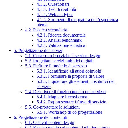
4.1.2. Questionari
4.1.3. Test di usabilità
4.1.4. Web analytics
4.1.5. Strumenti di mappatura dell’esperienza
utente
4.2. Ricerca secondaria
4.2.1. Ricerca documentale
4.2.2. Analisi benchmark
4.2.3. Valutazione euristica
5. Progettazione dei servizi
5.1. Cosa sono i servizi e il service design
5.2. Progettare servizi pubblici digitali
5.3. Definire il modello di servizio
5.3.1. Identificare gli attori coinvolti
5.3.2. Formulare la proposta di valore
5.3.3. Inquadrare gli elementi costitutivi del
servizio
5.4. Descrivere il funzionamento del servizio
5.4.1. Mappare l’ecosistema
5.4.2. Rappresentare i flussi di servizio
5.5. Co-progettare le soluzioni
5.5.1. Workshop di co-progettazione
6. Progettazione dei contenuti
6.1. Cos’è il content design
6.2. Ricerca utente sui contenuti e il linguaggio