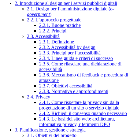
2. Introduzione al design per i servizi pubblici digitali
2.1. Design per l’amministrazione digitale (
e-
government
)
2.2. L’approccio progettuale
2.2.1. Buone pratiche
2.2.2. Principi
2.3. Accessibilità
2.3.1. Definizione
2.3.2. Accessibilità by design
2.3.3. Principi per l’accessibilità
2.3.4. Linee guida e criteri di successo
2.3.5. Come rilasciare una dichiarazione di
accessibilità
2.3.6. Meccanismo di feedback e procedura di
attuazione
2.3.7. Obiettivi accessibilità
2.3.8. Normativa e approfondimenti
2.4. Privacy
2.4.1. Come rispettare la privacy sin dalla
progettazione di un sito o servizio digitale
2.4.2. Richiedi il consenso quando necessario
2.4.3. Le basi del sito web: architettura,
informativa privacy, riferimenti DPO
3. Pianificazione, gestione e strategia
3.1. Obiettivi del progetto