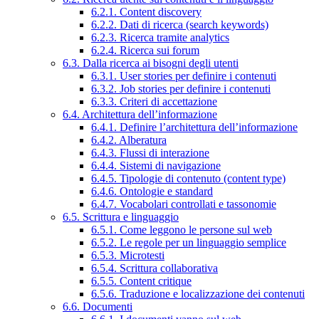
6.2.1. Content discovery
6.2.2. Dati di ricerca (search keywords)
6.2.3. Ricerca tramite analytics
6.2.4. Ricerca sui forum
6.3. Dalla ricerca ai bisogni degli utenti
6.3.1. User stories per definire i contenuti
6.3.2. Job stories per definire i contenuti
6.3.3. Criteri di accettazione
6.4. Architettura dell’informazione
6.4.1. Definire l’architettura dell’informazione
6.4.2. Alberatura
6.4.3. Flussi di interazione
6.4.4. Sistemi di navigazione
6.4.5. Tipologie di contenuto (content type)
6.4.6. Ontologie e standard
6.4.7. Vocabolari controllati e tassonomie
6.5. Scrittura e linguaggio
6.5.1. Come leggono le persone sul web
6.5.2. Le regole per un linguaggio semplice
6.5.3. Microtesti
6.5.4. Scrittura collaborativa
6.5.5. Content critique
6.5.6. Traduzione e localizzazione dei contenuti
6.6. Documenti