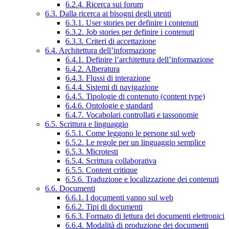
6.2.4. Ricerca sui forum
6.3. Dalla ricerca ai bisogni degli utenti
6.3.1. User stories per definire i contenuti
6.3.2. Job stories per definire i contenuti
6.3.3. Criteri di accettazione
6.4. Architettura dell’informazione
6.4.1. Definire l’architettura dell’informazione
6.4.2. Alberatura
6.4.3. Flussi di interazione
6.4.4. Sistemi di navigazione
6.4.5. Tipologie di contenuto (content type)
6.4.6. Ontologie e standard
6.4.7. Vocabolari controllati e tassonomie
6.5. Scrittura e linguaggio
6.5.1. Come leggono le persone sul web
6.5.2. Le regole per un linguaggio semplice
6.5.3. Microtesti
6.5.4. Scrittura collaborativa
6.5.5. Content critique
6.5.6. Traduzione e localizzazione dei contenuti
6.6. Documenti
6.6.1. I documenti vanno sul web
6.6.2. Tipi di documenti
6.6.3. Formato di lettura dei documenti elettronici
6.6.4. Modalità di produzione dei documenti