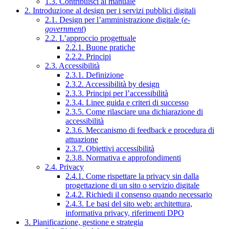
1.3. Contribuisci al manuale
2. Introduzione al design per i servizi pubblici digitali
2.1. Design per l’amministrazione digitale (
e-
government
)
2.2. L’approccio progettuale
2.2.1. Buone pratiche
2.2.2. Principi
2.3. Accessibilità
2.3.1. Definizione
2.3.2. Accessibilità by design
2.3.3. Principi per l’accessibilità
2.3.4. Linee guida e criteri di successo
2.3.5. Come rilasciare una dichiarazione di
accessibilità
2.3.6. Meccanismo di feedback e procedura di
attuazione
2.3.7. Obiettivi accessibilità
2.3.8. Normativa e approfondimenti
2.4. Privacy
2.4.1. Come rispettare la privacy sin dalla
progettazione di un sito o servizio digitale
2.4.2. Richiedi il consenso quando necessario
2.4.3. Le basi del sito web: architettura,
informativa privacy, riferimenti DPO
3. Pianificazione, gestione e strategia