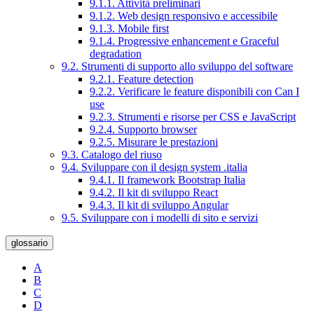
9.1.1. Attività preliminari
9.1.2. Web design responsivo e accessibile
9.1.3. Mobile first
9.1.4. Progressive enhancement e Graceful
degradation
9.2. Strumenti di supporto allo sviluppo del software
9.2.1. Feature detection
9.2.2. Verificare le feature disponibili con Can I
use
9.2.3. Strumenti e risorse per CSS e JavaScript
9.2.4. Supporto browser
9.2.5. Misurare le prestazioni
9.3. Catalogo del riuso
9.4. Sviluppare con il design system .italia
9.4.1. Il framework Bootstrap Italia
9.4.2. Il kit di sviluppo React
9.4.3. Il kit di sviluppo Angular
9.5. Sviluppare con i modelli di sito e servizi
glossario
A
B
C
D