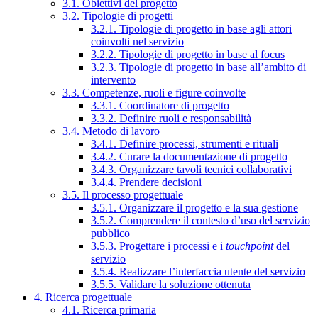
3.1. Obiettivi del progetto
3.2. Tipologie di progetti
3.2.1. Tipologie di progetto in base agli attori
coinvolti nel servizio
3.2.2. Tipologie di progetto in base al focus
3.2.3. Tipologie di progetto in base all’ambito di
intervento
3.3. Competenze, ruoli e figure coinvolte
3.3.1. Coordinatore di progetto
3.3.2. Definire ruoli e responsabilità
3.4. Metodo di lavoro
3.4.1. Definire processi, strumenti e rituali
3.4.2. Curare la documentazione di progetto
3.4.3. Organizzare tavoli tecnici collaborativi
3.4.4. Prendere decisioni
3.5. Il processo progettuale
3.5.1. Organizzare il progetto e la sua gestione
3.5.2. Comprendere il contesto d’uso del servizio
pubblico
3.5.3. Progettare i processi e i
touchpoint
del
servizio
3.5.4. Realizzare l’interfaccia utente del servizio
3.5.5. Validare la soluzione ottenuta
4. Ricerca progettuale
4.1. Ricerca primaria