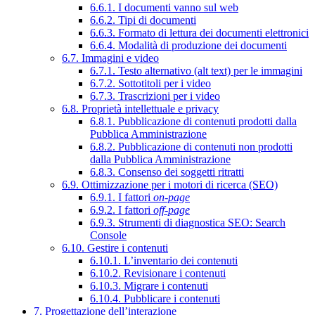
6.6.1. I documenti vanno sul web
6.6.2. Tipi di documenti
6.6.3. Formato di lettura dei documenti elettronici
6.6.4. Modalità di produzione dei documenti
6.7. Immagini e video
6.7.1. Testo alternativo (alt text) per le immagini
6.7.2. Sottotitoli per i video
6.7.3. Trascrizioni per i video
6.8. Proprietà intellettuale e privacy
6.8.1. Pubblicazione di contenuti prodotti dalla
Pubblica Amministrazione
6.8.2. Pubblicazione di contenuti non prodotti
dalla Pubblica Amministrazione
6.8.3. Consenso dei soggetti ritratti
6.9. Ottimizzazione per i motori di ricerca (SEO)
6.9.1. I fattori
on-page
6.9.2. I fattori
off-page
6.9.3. Strumenti di diagnostica SEO: Search
Console
6.10. Gestire i contenuti
6.10.1. L’inventario dei contenuti
6.10.2. Revisionare i contenuti
6.10.3. Migrare i contenuti
6.10.4. Pubblicare i contenuti
7. Progettazione dell’interazione