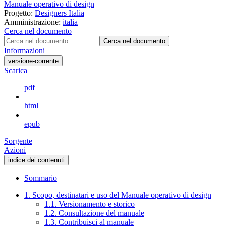
Manuale operativo di design
Progetto:
Designers Italia
Amministrazione:
italia
Cerca nel documento
Cerca nel documento
Informazioni
versione-corrente
Scarica
pdf
html
epub
Sorgente
Azioni
indice dei contenuti
Sommario
1. Scopo, destinatari e uso del Manuale operativo di design
1.1. Versionamento e storico
1.2. Consultazione del manuale
1.3. Contribuisci al manuale