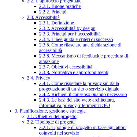
2.2. L’approccio progettuale
2.2.1. Buone pratiche
2.2.2. Principi
2.3. Accessibilità
2.3.1. Definizione
2.3.2. Accessibilità by design
2.3.3. Principi per l’accessibilità
2.3.4. Linee guida e criteri di successo
2.3.5. Come rilasciare una dichiarazione di
accessibilità
2.3.6. Meccanismo di feedback e procedura di
attuazione
2.3.7. Obiettivi accessibilità
2.3.8. Normativa e approfondimenti
2.4. Privacy
2.4.1. Come rispettare la privacy sin dalla
progettazione di un sito o servizio digitale
2.4.2. Richiedi il consenso quando necessario
2.4.3. Le basi del sito web: architettura,
informativa privacy, riferimenti DPO
3. Pianificazione, gestione e strategia
3.1. Obiettivi del progetto
3.2. Tipologie di progetti
3.2.1. Tipologie di progetto in base agli attori
coinvolti nel servizio