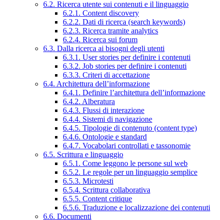
6.2. Ricerca utente sui contenuti e il linguaggio
6.2.1. Content discovery
6.2.2. Dati di ricerca (search keywords)
6.2.3. Ricerca tramite analytics
6.2.4. Ricerca sui forum
6.3. Dalla ricerca ai bisogni degli utenti
6.3.1. User stories per definire i contenuti
6.3.2. Job stories per definire i contenuti
6.3.3. Criteri di accettazione
6.4. Architettura dell’informazione
6.4.1. Definire l’architettura dell’informazione
6.4.2. Alberatura
6.4.3. Flussi di interazione
6.4.4. Sistemi di navigazione
6.4.5. Tipologie di contenuto (content type)
6.4.6. Ontologie e standard
6.4.7. Vocabolari controllati e tassonomie
6.5. Scrittura e linguaggio
6.5.1. Come leggono le persone sul web
6.5.2. Le regole per un linguaggio semplice
6.5.3. Microtesti
6.5.4. Scrittura collaborativa
6.5.5. Content critique
6.5.6. Traduzione e localizzazione dei contenuti
6.6. Documenti