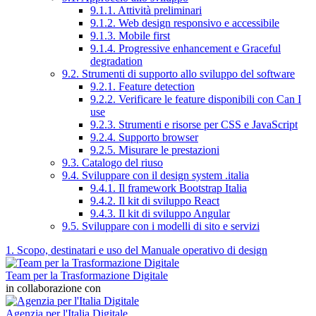
9.1.1. Attività preliminari
9.1.2. Web design responsivo e accessibile
9.1.3. Mobile first
9.1.4. Progressive enhancement e Graceful
degradation
9.2. Strumenti di supporto allo sviluppo del software
9.2.1. Feature detection
9.2.2. Verificare le feature disponibili con Can I
use
9.2.3. Strumenti e risorse per CSS e JavaScript
9.2.4. Supporto browser
9.2.5. Misurare le prestazioni
9.3. Catalogo del riuso
9.4. Sviluppare con il design system .italia
9.4.1. Il framework Bootstrap Italia
9.4.2. Il kit di sviluppo React
9.4.3. Il kit di sviluppo Angular
9.5. Sviluppare con i modelli di sito e servizi
1. Scopo, destinatari e uso del Manuale operativo di design
Team per la Trasformazione Digitale
in collaborazione con
Agenzia per l'Italia Digitale