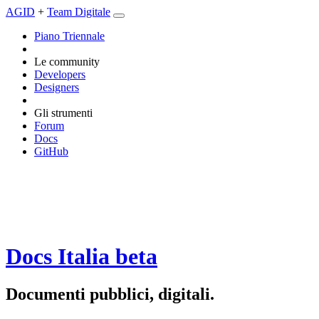
AGID
+
Team Digitale
Piano Triennale
Le community
Developers
Designers
Gli strumenti
Forum
Docs
GitHub
Docs Italia
beta
Documenti pubblici, digitali.