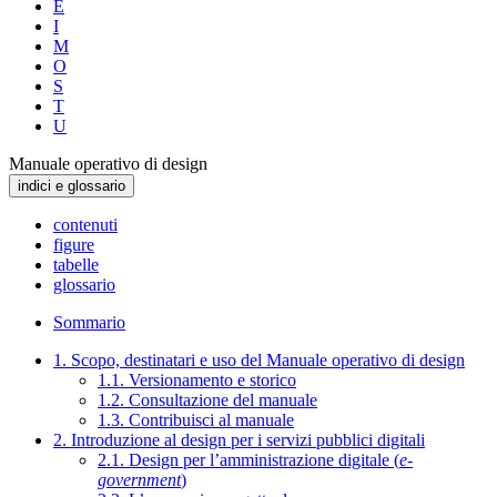
E
I
M
O
S
T
U
Manuale operativo di design
indici e glossario
contenuti
figure
tabelle
glossario
Sommario
1. Scopo, destinatari e uso del Manuale operativo di design
1.1. Versionamento e storico
1.2. Consultazione del manuale
1.3. Contribuisci al manuale
2. Introduzione al design per i servizi pubblici digitali
2.1. Design per l’amministrazione digitale (
e-
government
)