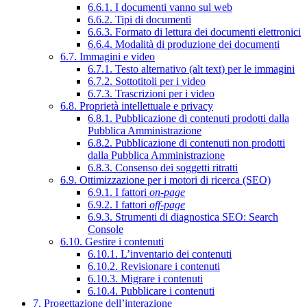
6.6.1. I documenti vanno sul web
6.6.2. Tipi di documenti
6.6.3. Formato di lettura dei documenti elettronici
6.6.4. Modalità di produzione dei documenti
6.7. Immagini e video
6.7.1. Testo alternativo (alt text) per le immagini
6.7.2. Sottotitoli per i video
6.7.3. Trascrizioni per i video
6.8. Proprietà intellettuale e privacy
6.8.1. Pubblicazione di contenuti prodotti dalla
Pubblica Amministrazione
6.8.2. Pubblicazione di contenuti non prodotti
dalla Pubblica Amministrazione
6.8.3. Consenso dei soggetti ritratti
6.9. Ottimizzazione per i motori di ricerca (SEO)
6.9.1. I fattori
on-page
6.9.2. I fattori
off-page
6.9.3. Strumenti di diagnostica SEO: Search
Console
6.10. Gestire i contenuti
6.10.1. L’inventario dei contenuti
6.10.2. Revisionare i contenuti
6.10.3. Migrare i contenuti
6.10.4. Pubblicare i contenuti
7. Progettazione dell’interazione