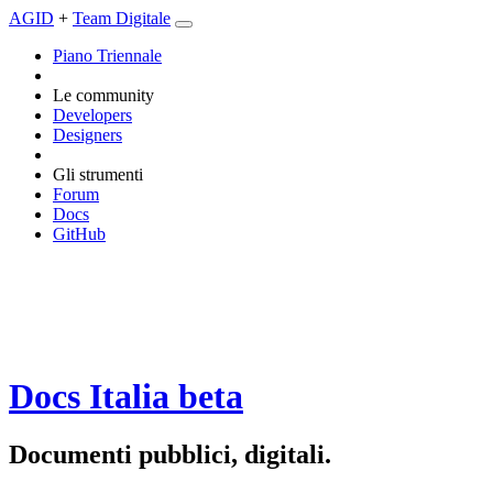
AGID
+
Team Digitale
Piano Triennale
Le community
Developers
Designers
Gli strumenti
Forum
Docs
GitHub
Docs Italia
beta
Documenti pubblici, digitali.