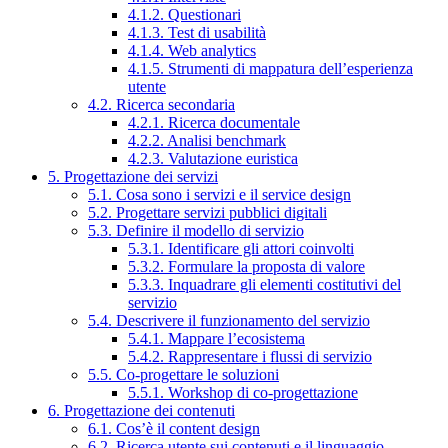
4.1.2. Questionari
4.1.3. Test di usabilità
4.1.4. Web analytics
4.1.5. Strumenti di mappatura dell’esperienza
utente
4.2. Ricerca secondaria
4.2.1. Ricerca documentale
4.2.2. Analisi benchmark
4.2.3. Valutazione euristica
5. Progettazione dei servizi
5.1. Cosa sono i servizi e il service design
5.2. Progettare servizi pubblici digitali
5.3. Definire il modello di servizio
5.3.1. Identificare gli attori coinvolti
5.3.2. Formulare la proposta di valore
5.3.3. Inquadrare gli elementi costitutivi del
servizio
5.4. Descrivere il funzionamento del servizio
5.4.1. Mappare l’ecosistema
5.4.2. Rappresentare i flussi di servizio
5.5. Co-progettare le soluzioni
5.5.1. Workshop di co-progettazione
6. Progettazione dei contenuti
6.1. Cos’è il content design
6.2. Ricerca utente sui contenuti e il linguaggio