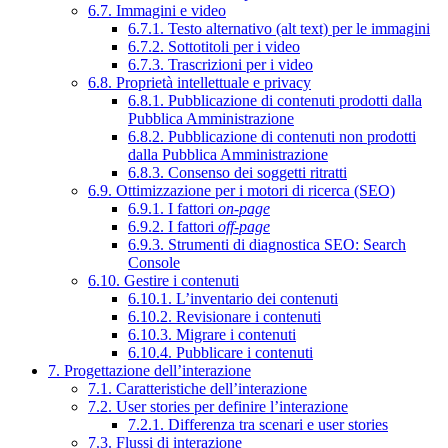
6.7. Immagini e video
6.7.1. Testo alternativo (alt text) per le immagini
6.7.2. Sottotitoli per i video
6.7.3. Trascrizioni per i video
6.8. Proprietà intellettuale e privacy
6.8.1. Pubblicazione di contenuti prodotti dalla
Pubblica Amministrazione
6.8.2. Pubblicazione di contenuti non prodotti
dalla Pubblica Amministrazione
6.8.3. Consenso dei soggetti ritratti
6.9. Ottimizzazione per i motori di ricerca (SEO)
6.9.1. I fattori
on-page
6.9.2. I fattori
off-page
6.9.3. Strumenti di diagnostica SEO: Search
Console
6.10. Gestire i contenuti
6.10.1. L’inventario dei contenuti
6.10.2. Revisionare i contenuti
6.10.3. Migrare i contenuti
6.10.4. Pubblicare i contenuti
7. Progettazione dell’interazione
7.1. Caratteristiche dell’interazione
7.2. User stories per definire l’interazione
7.2.1. Differenza tra scenari e user stories
7.3. Flussi di interazione