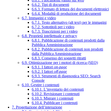
6.6.1. I documenti vanno sul web
6.6.2. Tipi di documenti
6.6.3. Formato di lettura dei documenti elettronici
6.6.4. Modalità di produzione dei documenti
6.7. Immagini e video
6.7.1. Testo alternativo (alt text) per le immagini
6.7.2. Sottotitoli per i video
6.7.3. Trascrizioni per i video
6.8. Proprietà intellettuale e privacy
6.8.1. Pubblicazione di contenuti prodotti dalla
Pubblica Amministrazione
6.8.2. Pubblicazione di contenuti non prodotti
dalla Pubblica Amministrazione
6.8.3. Consenso dei soggetti ritratti
6.9. Ottimizzazione per i motori di ricerca (SEO)
6.9.1. I fattori
on-page
6.9.2. I fattori
off-page
6.9.3. Strumenti di diagnostica SEO: Search
Console
6.10. Gestire i contenuti
6.10.1. L’inventario dei contenuti
6.10.2. Revisionare i contenuti
6.10.3. Migrare i contenuti
6.10.4. Pubblicare i contenuti
7. Progettazione dell’interazione