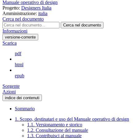
Manuale operativo di design
Progetto:
Designers Italia
Amministrazione:
italia
Cerca nel documento
Cerca nel documento
Informazioni
versione-corrente
Scarica
pdf
html
epub
Sorgente
Azioni
indice dei contenuti
Sommario
1. Scopo, destinatari e uso del Manuale operativo di design
1.1. Versionamento e storico
1.2. Consultazione del manuale
1.3. Contribuisci al manuale