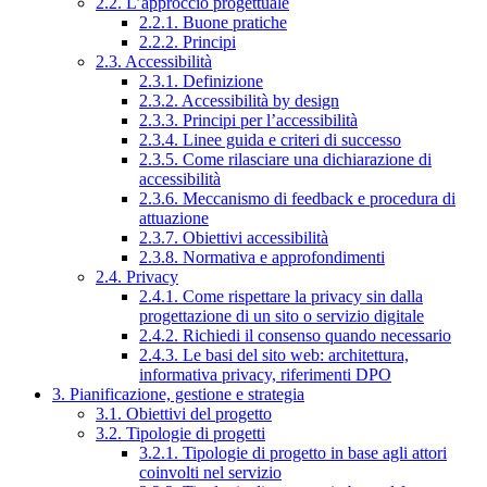
2.2. L’approccio progettuale
2.2.1. Buone pratiche
2.2.2. Principi
2.3. Accessibilità
2.3.1. Definizione
2.3.2. Accessibilità by design
2.3.3. Principi per l’accessibilità
2.3.4. Linee guida e criteri di successo
2.3.5. Come rilasciare una dichiarazione di
accessibilità
2.3.6. Meccanismo di feedback e procedura di
attuazione
2.3.7. Obiettivi accessibilità
2.3.8. Normativa e approfondimenti
2.4. Privacy
2.4.1. Come rispettare la privacy sin dalla
progettazione di un sito o servizio digitale
2.4.2. Richiedi il consenso quando necessario
2.4.3. Le basi del sito web: architettura,
informativa privacy, riferimenti DPO
3. Pianificazione, gestione e strategia
3.1. Obiettivi del progetto
3.2. Tipologie di progetti
3.2.1. Tipologie di progetto in base agli attori
coinvolti nel servizio