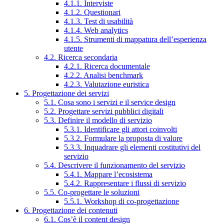
4.1.1. Interviste
4.1.2. Questionari
4.1.3. Test di usabilità
4.1.4. Web analytics
4.1.5. Strumenti di mappatura dell’esperienza
utente
4.2. Ricerca secondaria
4.2.1. Ricerca documentale
4.2.2. Analisi benchmark
4.2.3. Valutazione euristica
5. Progettazione dei servizi
5.1. Cosa sono i servizi e il service design
5.2. Progettare servizi pubblici digitali
5.3. Definire il modello di servizio
5.3.1. Identificare gli attori coinvolti
5.3.2. Formulare la proposta di valore
5.3.3. Inquadrare gli elementi costitutivi del
servizio
5.4. Descrivere il funzionamento del servizio
5.4.1. Mappare l’ecosistema
5.4.2. Rappresentare i flussi di servizio
5.5. Co-progettare le soluzioni
5.5.1. Workshop di co-progettazione
6. Progettazione dei contenuti
6.1. Cos’è il content design