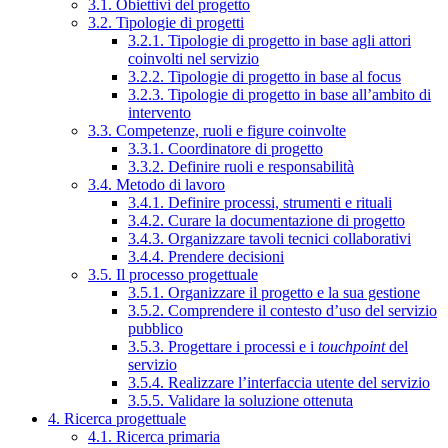
3.1. Obiettivi del progetto
3.2. Tipologie di progetti
3.2.1. Tipologie di progetto in base agli attori
coinvolti nel servizio
3.2.2. Tipologie di progetto in base al focus
3.2.3. Tipologie di progetto in base all’ambito di
intervento
3.3. Competenze, ruoli e figure coinvolte
3.3.1. Coordinatore di progetto
3.3.2. Definire ruoli e responsabilità
3.4. Metodo di lavoro
3.4.1. Definire processi, strumenti e rituali
3.4.2. Curare la documentazione di progetto
3.4.3. Organizzare tavoli tecnici collaborativi
3.4.4. Prendere decisioni
3.5. Il processo progettuale
3.5.1. Organizzare il progetto e la sua gestione
3.5.2. Comprendere il contesto d’uso del servizio
pubblico
3.5.3. Progettare i processi e i
touchpoint
del
servizio
3.5.4. Realizzare l’interfaccia utente del servizio
3.5.5. Validare la soluzione ottenuta
4. Ricerca progettuale
4.1. Ricerca primaria