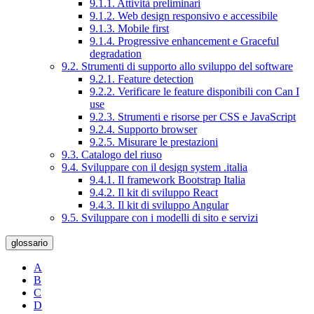
9.1.1. Attività preliminari
9.1.2. Web design responsivo e accessibile
9.1.3. Mobile first
9.1.4. Progressive enhancement e Graceful
degradation
9.2. Strumenti di supporto allo sviluppo del software
9.2.1. Feature detection
9.2.2. Verificare le feature disponibili con Can I
use
9.2.3. Strumenti e risorse per CSS e JavaScript
9.2.4. Supporto browser
9.2.5. Misurare le prestazioni
9.3. Catalogo del riuso
9.4. Sviluppare con il design system .italia
9.4.1. Il framework Bootstrap Italia
9.4.2. Il kit di sviluppo React
9.4.3. Il kit di sviluppo Angular
9.5. Sviluppare con i modelli di sito e servizi
glossario
A
B
C
D