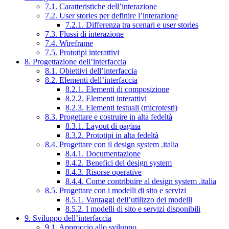
7.1. Caratteristiche dell’interazione
7.2. User stories per definire l’interazione
7.2.1. Differenza tra scenari e user stories
7.3. Flussi di interazione
7.4. Wireframe
7.5. Prototipi interattivi
8. Progettazione dell’interfaccia
8.1. Obiettivi dell’interfaccia
8.2. Elementi dell’interfaccia
8.2.1. Elementi di composizione
8.2.2. Elementi interattivi
8.2.3. Elementi testuali (microtesti)
8.3. Progettare e costruire in alta fedeltà
8.3.1. Layout di pagina
8.3.2. Prototipi in alta fedeltà
8.4. Progettare con il design system .italia
8.4.1. Documentazione
8.4.2. Benefici del design system
8.4.3. Risorse operative
8.4.4. Come contribuire al design system .italia
8.5. Progettare con i modelli di sito e servizi
8.5.1. Vantaggi dell’utilizzo dei modelli
8.5.2. I modelli di sito e servizi disponibili
9. Sviluppo dell’interfaccia
9.1. Approccio allo sviluppo