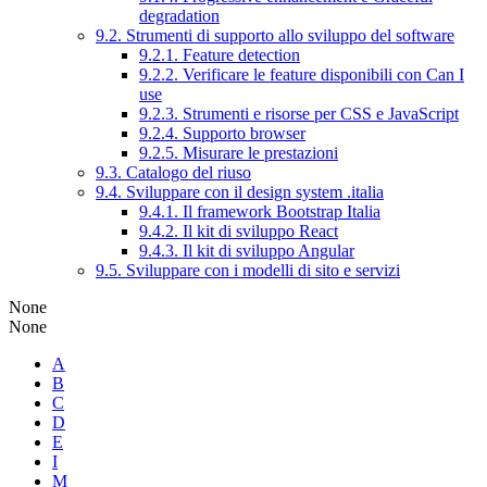
degradation
9.2. Strumenti di supporto allo sviluppo del software
9.2.1. Feature detection
9.2.2. Verificare le feature disponibili con Can I
use
9.2.3. Strumenti e risorse per CSS e JavaScript
9.2.4. Supporto browser
9.2.5. Misurare le prestazioni
9.3. Catalogo del riuso
9.4. Sviluppare con il design system .italia
9.4.1. Il framework Bootstrap Italia
9.4.2. Il kit di sviluppo React
9.4.3. Il kit di sviluppo Angular
9.5. Sviluppare con i modelli di sito e servizi
None
None
A
B
C
D
E
I
M