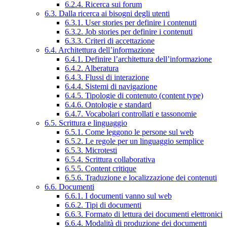
6.2.4. Ricerca sui forum
6.3. Dalla ricerca ai bisogni degli utenti
6.3.1. User stories per definire i contenuti
6.3.2. Job stories per definire i contenuti
6.3.3. Criteri di accettazione
6.4. Architettura dell’informazione
6.4.1. Definire l’architettura dell’informazione
6.4.2. Alberatura
6.4.3. Flussi di interazione
6.4.4. Sistemi di navigazione
6.4.5. Tipologie di contenuto (content type)
6.4.6. Ontologie e standard
6.4.7. Vocabolari controllati e tassonomie
6.5. Scrittura e linguaggio
6.5.1. Come leggono le persone sul web
6.5.2. Le regole per un linguaggio semplice
6.5.3. Microtesti
6.5.4. Scrittura collaborativa
6.5.5. Content critique
6.5.6. Traduzione e localizzazione dei contenuti
6.6. Documenti
6.6.1. I documenti vanno sul web
6.6.2. Tipi di documenti
6.6.3. Formato di lettura dei documenti elettronici
6.6.4. Modalità di produzione dei documenti