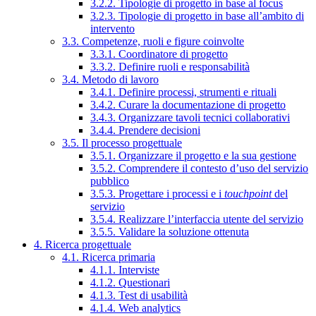
3.2.2. Tipologie di progetto in base al focus
3.2.3. Tipologie di progetto in base all’ambito di
intervento
3.3. Competenze, ruoli e figure coinvolte
3.3.1. Coordinatore di progetto
3.3.2. Definire ruoli e responsabilità
3.4. Metodo di lavoro
3.4.1. Definire processi, strumenti e rituali
3.4.2. Curare la documentazione di progetto
3.4.3. Organizzare tavoli tecnici collaborativi
3.4.4. Prendere decisioni
3.5. Il processo progettuale
3.5.1. Organizzare il progetto e la sua gestione
3.5.2. Comprendere il contesto d’uso del servizio
pubblico
3.5.3. Progettare i processi e i
touchpoint
del
servizio
3.5.4. Realizzare l’interfaccia utente del servizio
3.5.5. Validare la soluzione ottenuta
4. Ricerca progettuale
4.1. Ricerca primaria
4.1.1. Interviste
4.1.2. Questionari
4.1.3. Test di usabilità
4.1.4. Web analytics