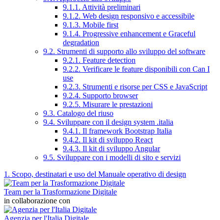
9.1.1. Attività preliminari
9.1.2. Web design responsivo e accessibile
9.1.3. Mobile first
9.1.4. Progressive enhancement e Graceful
degradation
9.2. Strumenti di supporto allo sviluppo del software
9.2.1. Feature detection
9.2.2. Verificare le feature disponibili con Can I
use
9.2.3. Strumenti e risorse per CSS e JavaScript
9.2.4. Supporto browser
9.2.5. Misurare le prestazioni
9.3. Catalogo del riuso
9.4. Sviluppare con il design system .italia
9.4.1. Il framework Bootstrap Italia
9.4.2. Il kit di sviluppo React
9.4.3. Il kit di sviluppo Angular
9.5. Sviluppare con i modelli di sito e servizi
1. Scopo, destinatari e uso del Manuale operativo di design
Team per la Trasformazione Digitale
in collaborazione con
Agenzia per l'Italia Digitale