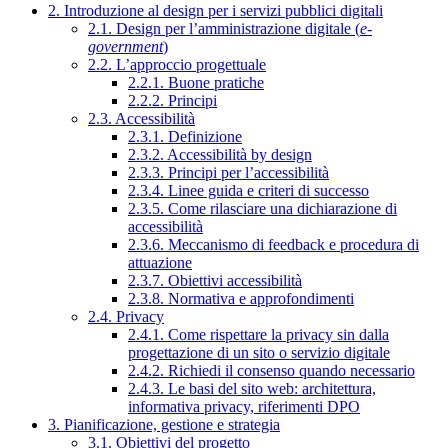
2. Introduzione al design per i servizi pubblici digitali
2.1. Design per l’amministrazione digitale (
e-
government
)
2.2. L’approccio progettuale
2.2.1. Buone pratiche
2.2.2. Principi
2.3. Accessibilità
2.3.1. Definizione
2.3.2. Accessibilità by design
2.3.3. Principi per l’accessibilità
2.3.4. Linee guida e criteri di successo
2.3.5. Come rilasciare una dichiarazione di
accessibilità
2.3.6. Meccanismo di feedback e procedura di
attuazione
2.3.7. Obiettivi accessibilità
2.3.8. Normativa e approfondimenti
2.4. Privacy
2.4.1. Come rispettare la privacy sin dalla
progettazione di un sito o servizio digitale
2.4.2. Richiedi il consenso quando necessario
2.4.3. Le basi del sito web: architettura,
informativa privacy, riferimenti DPO
3. Pianificazione, gestione e strategia
3.1. Obiettivi del progetto