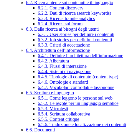
6.2. Ricerca utente sui contenuti e il linguaggio
6.2.1. Content discovery
6.2.2. Dati di ricerca (search keywords)
6.2.3. Ricerca tramite analytics
6.2.4. Ricerca sui forum
6.3. Dalla ricerca ai bisogni degli utenti
6.3.1. User stories per definire i contenuti
6.3.2. Job stories per definire i contenuti
6.3.3. Criteri di accettazione
6.4. Architettura dell’informazione
6.4.1. Definire l’architettura dell’informazione
6.4.2. Alberatura
6.4.3. Flussi di interazione
6.4.4. Sistemi di navigazione
6.4.5. Tipologie di contenuto (content type)
6.4.6. Ontologie e standard
6.4.7. Vocabolari controllati e tassonomie
6.5. Scrittura e linguaggio
6.5.1. Come leggono le persone sul web
6.5.2. Le regole per un linguaggio semplice
6.5.3. Microtesti
6.5.4. Scrittura collaborativa
6.5.5. Content critique
6.5.6. Traduzione e localizzazione dei contenuti
6.6. Documenti