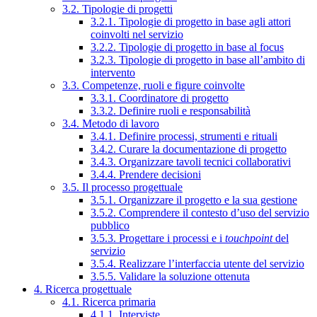
3.2. Tipologie di progetti
3.2.1. Tipologie di progetto in base agli attori
coinvolti nel servizio
3.2.2. Tipologie di progetto in base al focus
3.2.3. Tipologie di progetto in base all’ambito di
intervento
3.3. Competenze, ruoli e figure coinvolte
3.3.1. Coordinatore di progetto
3.3.2. Definire ruoli e responsabilità
3.4. Metodo di lavoro
3.4.1. Definire processi, strumenti e rituali
3.4.2. Curare la documentazione di progetto
3.4.3. Organizzare tavoli tecnici collaborativi
3.4.4. Prendere decisioni
3.5. Il processo progettuale
3.5.1. Organizzare il progetto e la sua gestione
3.5.2. Comprendere il contesto d’uso del servizio
pubblico
3.5.3. Progettare i processi e i
touchpoint
del
servizio
3.5.4. Realizzare l’interfaccia utente del servizio
3.5.5. Validare la soluzione ottenuta
4. Ricerca progettuale
4.1. Ricerca primaria
4.1.1. Interviste