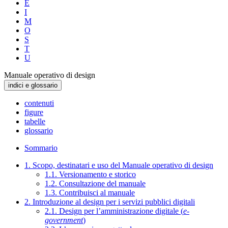
E
I
M
O
S
T
U
Manuale operativo di design
indici e glossario
contenuti
figure
tabelle
glossario
Sommario
1. Scopo, destinatari e uso del Manuale operativo di design
1.1. Versionamento e storico
1.2. Consultazione del manuale
1.3. Contribuisci al manuale
2. Introduzione al design per i servizi pubblici digitali
2.1. Design per l’amministrazione digitale (
e-
government
)