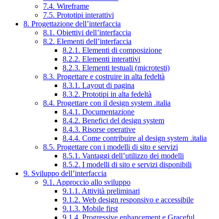
7.4. Wireframe
7.5. Prototipi interattivi
8. Progettazione dell’interfaccia
8.1. Obiettivi dell’interfaccia
8.2. Elementi dell’interfaccia
8.2.1. Elementi di composizione
8.2.2. Elementi interattivi
8.2.3. Elementi testuali (microtesti)
8.3. Progettare e costruire in alta fedeltà
8.3.1. Layout di pagina
8.3.2. Prototipi in alta fedeltà
8.4. Progettare con il design system .italia
8.4.1. Documentazione
8.4.2. Benefici del design system
8.4.3. Risorse operative
8.4.4. Come contribuire al design system .italia
8.5. Progettare con i modelli di sito e servizi
8.5.1. Vantaggi dell’utilizzo dei modelli
8.5.2. I modelli di sito e servizi disponibili
9. Sviluppo dell’interfaccia
9.1. Approccio allo sviluppo
9.1.1. Attività preliminari
9.1.2. Web design responsivo e accessibile
9.1.3. Mobile first
9.1.4. Progressive enhancement e Graceful