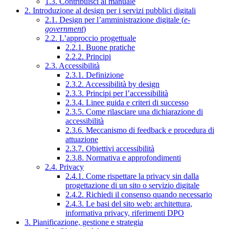
1.3. Contribuisci al manuale
2. Introduzione al design per i servizi pubblici digitali
2.1. Design per l’amministrazione digitale (
e-
government
)
2.2. L’approccio progettuale
2.2.1. Buone pratiche
2.2.2. Principi
2.3. Accessibilità
2.3.1. Definizione
2.3.2. Accessibilità by design
2.3.3. Principi per l’accessibilità
2.3.4. Linee guida e criteri di successo
2.3.5. Come rilasciare una dichiarazione di
accessibilità
2.3.6. Meccanismo di feedback e procedura di
attuazione
2.3.7. Obiettivi accessibilità
2.3.8. Normativa e approfondimenti
2.4. Privacy
2.4.1. Come rispettare la privacy sin dalla
progettazione di un sito o servizio digitale
2.4.2. Richiedi il consenso quando necessario
2.4.3. Le basi del sito web: architettura,
informativa privacy, riferimenti DPO
3. Pianificazione, gestione e strategia