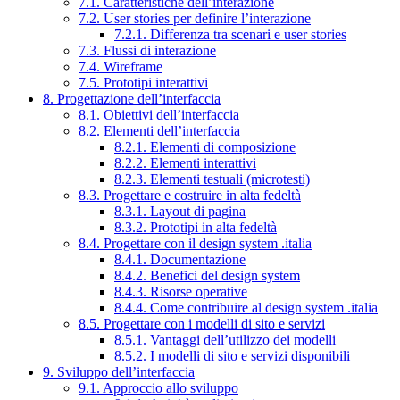
7.1. Caratteristiche dell’interazione
7.2. User stories per definire l’interazione
7.2.1. Differenza tra scenari e user stories
7.3. Flussi di interazione
7.4. Wireframe
7.5. Prototipi interattivi
8. Progettazione dell’interfaccia
8.1. Obiettivi dell’interfaccia
8.2. Elementi dell’interfaccia
8.2.1. Elementi di composizione
8.2.2. Elementi interattivi
8.2.3. Elementi testuali (microtesti)
8.3. Progettare e costruire in alta fedeltà
8.3.1. Layout di pagina
8.3.2. Prototipi in alta fedeltà
8.4. Progettare con il design system .italia
8.4.1. Documentazione
8.4.2. Benefici del design system
8.4.3. Risorse operative
8.4.4. Come contribuire al design system .italia
8.5. Progettare con i modelli di sito e servizi
8.5.1. Vantaggi dell’utilizzo dei modelli
8.5.2. I modelli di sito e servizi disponibili
9. Sviluppo dell’interfaccia
9.1. Approccio allo sviluppo