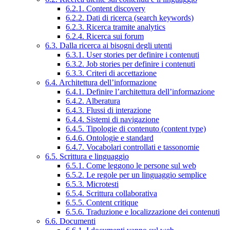
6.2.1. Content discovery
6.2.2. Dati di ricerca (search keywords)
6.2.3. Ricerca tramite analytics
6.2.4. Ricerca sui forum
6.3. Dalla ricerca ai bisogni degli utenti
6.3.1. User stories per definire i contenuti
6.3.2. Job stories per definire i contenuti
6.3.3. Criteri di accettazione
6.4. Architettura dell’informazione
6.4.1. Definire l’architettura dell’informazione
6.4.2. Alberatura
6.4.3. Flussi di interazione
6.4.4. Sistemi di navigazione
6.4.5. Tipologie di contenuto (content type)
6.4.6. Ontologie e standard
6.4.7. Vocabolari controllati e tassonomie
6.5. Scrittura e linguaggio
6.5.1. Come leggono le persone sul web
6.5.2. Le regole per un linguaggio semplice
6.5.3. Microtesti
6.5.4. Scrittura collaborativa
6.5.5. Content critique
6.5.6. Traduzione e localizzazione dei contenuti
6.6. Documenti