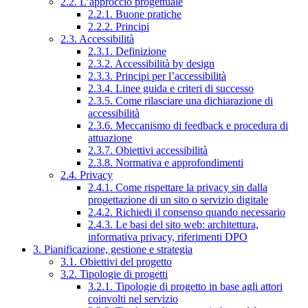
2.2. L’approccio progettuale
2.2.1. Buone pratiche
2.2.2. Principi
2.3. Accessibilità
2.3.1. Definizione
2.3.2. Accessibilità by design
2.3.3. Principi per l’accessibilità
2.3.4. Linee guida e criteri di successo
2.3.5. Come rilasciare una dichiarazione di
accessibilità
2.3.6. Meccanismo di feedback e procedura di
attuazione
2.3.7. Obiettivi accessibilità
2.3.8. Normativa e approfondimenti
2.4. Privacy
2.4.1. Come rispettare la privacy sin dalla
progettazione di un sito o servizio digitale
2.4.2. Richiedi il consenso quando necessario
2.4.3. Le basi del sito web: architettura,
informativa privacy, riferimenti DPO
3. Pianificazione, gestione e strategia
3.1. Obiettivi del progetto
3.2. Tipologie di progetti
3.2.1. Tipologie di progetto in base agli attori
coinvolti nel servizio