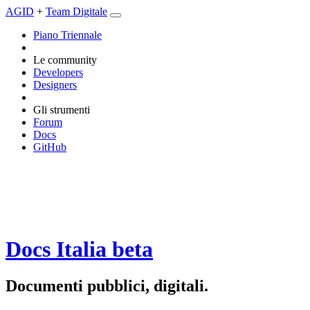
AGID
+
Team Digitale
Piano Triennale
Le community
Developers
Designers
Gli strumenti
Forum
Docs
GitHub
Docs Italia
beta
Documenti pubblici, digitali.