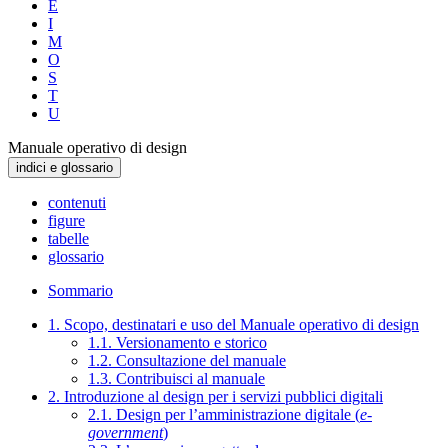
E
I
M
O
S
T
U
Manuale operativo di design
indici e glossario
contenuti
figure
tabelle
glossario
Sommario
1. Scopo, destinatari e uso del Manuale operativo di design
1.1. Versionamento e storico
1.2. Consultazione del manuale
1.3. Contribuisci al manuale
2. Introduzione al design per i servizi pubblici digitali
2.1. Design per l’amministrazione digitale (
e-
government
)