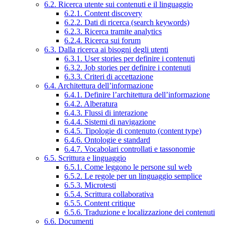
6.2. Ricerca utente sui contenuti e il linguaggio
6.2.1. Content discovery
6.2.2. Dati di ricerca (search keywords)
6.2.3. Ricerca tramite analytics
6.2.4. Ricerca sui forum
6.3. Dalla ricerca ai bisogni degli utenti
6.3.1. User stories per definire i contenuti
6.3.2. Job stories per definire i contenuti
6.3.3. Criteri di accettazione
6.4. Architettura dell’informazione
6.4.1. Definire l’architettura dell’informazione
6.4.2. Alberatura
6.4.3. Flussi di interazione
6.4.4. Sistemi di navigazione
6.4.5. Tipologie di contenuto (content type)
6.4.6. Ontologie e standard
6.4.7. Vocabolari controllati e tassonomie
6.5. Scrittura e linguaggio
6.5.1. Come leggono le persone sul web
6.5.2. Le regole per un linguaggio semplice
6.5.3. Microtesti
6.5.4. Scrittura collaborativa
6.5.5. Content critique
6.5.6. Traduzione e localizzazione dei contenuti
6.6. Documenti