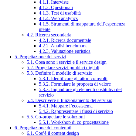
4.1.1. Interviste
4.1.2. Questionari
4.1.3. Test di usabilità
4.1.4. Web analytics
4.1.5. Strumenti di mappatura dell’esperienza
utente
4.2. Ricerca secondaria
4.2.1. Ricerca documentale
4.2.2. Analisi benchmark
4.2.3. Valutazione euristica
5. Progettazione dei servizi
5.1. Cosa sono i servizi e il service design
5.2. Progettare servizi pubblici digitali
5.3. Definire il modello di servizio
5.3.1. Identificare gli attori coinvolti
5.3.2. Formulare la proposta di valore
5.3.3. Inquadrare gli elementi costitutivi del
servizio
5.4. Descrivere il funzionamento del servizio
5.4.1. Mappare l’ecosistema
5.4.2. Rappresentare i flussi di servizio
5.5. Co-progettare le soluzioni
5.5.1. Workshop di co-progettazione
6. Progettazione dei contenuti
6.1. Cos’è il content design