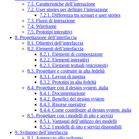
7.1. Caratteristiche dell’interazione
7.2. User stories per definire l’interazione
7.2.1. Differenza tra scenari e user stories
7.3. Flussi di interazione
7.4. Wireframe
7.5. Prototipi interattivi
8. Progettazione dell’interfaccia
8.1. Obiettivi dell’interfaccia
8.2. Elementi dell’interfaccia
8.2.1. Elementi di composizione
8.2.2. Elementi interattivi
8.2.3. Elementi testuali (microtesti)
8.3. Progettare e costruire in alta fedeltà
8.3.1. Layout di pagina
8.3.2. Prototipi in alta fedeltà
8.4. Progettare con il design system .italia
8.4.1. Documentazione
8.4.2. Benefici del design system
8.4.3. Risorse operative
8.4.4. Come contribuire al design system .italia
8.5. Progettare con i modelli di sito e servizi
8.5.1. Vantaggi dell’utilizzo dei modelli
8.5.2. I modelli di sito e servizi disponibili
9. Sviluppo dell’interfaccia
9.1. Approccio allo sviluppo