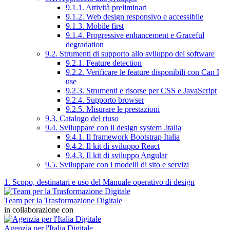
9.1.1. Attività preliminari
9.1.2. Web design responsivo e accessibile
9.1.3. Mobile first
9.1.4. Progressive enhancement e Graceful
degradation
9.2. Strumenti di supporto allo sviluppo del software
9.2.1. Feature detection
9.2.2. Verificare le feature disponibili con Can I
use
9.2.3. Strumenti e risorse per CSS e JavaScript
9.2.4. Supporto browser
9.2.5. Misurare le prestazioni
9.3. Catalogo del riuso
9.4. Sviluppare con il design system .italia
9.4.1. Il framework Bootstrap Italia
9.4.2. Il kit di sviluppo React
9.4.3. Il kit di sviluppo Angular
9.5. Sviluppare con i modelli di sito e servizi
1. Scopo, destinatari e uso del Manuale operativo di design
Team per la Trasformazione Digitale
in collaborazione con
Agenzia per l'Italia Digitale