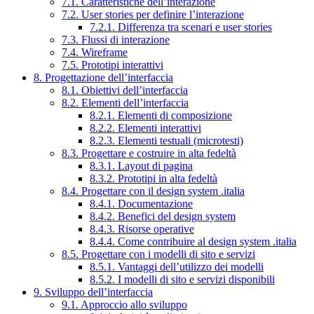
7.1. Caratteristiche dell’interazione
7.2. User stories per definire l’interazione
7.2.1. Differenza tra scenari e user stories
7.3. Flussi di interazione
7.4. Wireframe
7.5. Prototipi interattivi
8. Progettazione dell’interfaccia
8.1. Obiettivi dell’interfaccia
8.2. Elementi dell’interfaccia
8.2.1. Elementi di composizione
8.2.2. Elementi interattivi
8.2.3. Elementi testuali (microtesti)
8.3. Progettare e costruire in alta fedeltà
8.3.1. Layout di pagina
8.3.2. Prototipi in alta fedeltà
8.4. Progettare con il design system .italia
8.4.1. Documentazione
8.4.2. Benefici del design system
8.4.3. Risorse operative
8.4.4. Come contribuire al design system .italia
8.5. Progettare con i modelli di sito e servizi
8.5.1. Vantaggi dell’utilizzo dei modelli
8.5.2. I modelli di sito e servizi disponibili
9. Sviluppo dell’interfaccia
9.1. Approccio allo sviluppo