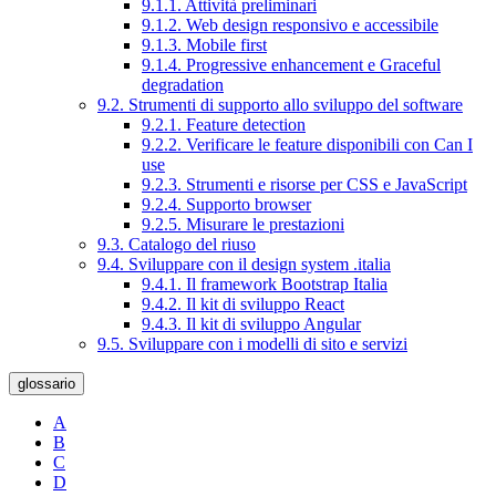
9.1.1. Attività preliminari
9.1.2. Web design responsivo e accessibile
9.1.3. Mobile first
9.1.4. Progressive enhancement e Graceful
degradation
9.2. Strumenti di supporto allo sviluppo del software
9.2.1. Feature detection
9.2.2. Verificare le feature disponibili con Can I
use
9.2.3. Strumenti e risorse per CSS e JavaScript
9.2.4. Supporto browser
9.2.5. Misurare le prestazioni
9.3. Catalogo del riuso
9.4. Sviluppare con il design system .italia
9.4.1. Il framework Bootstrap Italia
9.4.2. Il kit di sviluppo React
9.4.3. Il kit di sviluppo Angular
9.5. Sviluppare con i modelli di sito e servizi
glossario
A
B
C
D