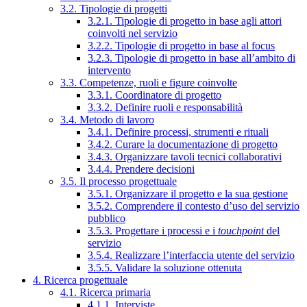
3.2. Tipologie di progetti
3.2.1. Tipologie di progetto in base agli attori
coinvolti nel servizio
3.2.2. Tipologie di progetto in base al focus
3.2.3. Tipologie di progetto in base all’ambito di
intervento
3.3. Competenze, ruoli e figure coinvolte
3.3.1. Coordinatore di progetto
3.3.2. Definire ruoli e responsabilità
3.4. Metodo di lavoro
3.4.1. Definire processi, strumenti e rituali
3.4.2. Curare la documentazione di progetto
3.4.3. Organizzare tavoli tecnici collaborativi
3.4.4. Prendere decisioni
3.5. Il processo progettuale
3.5.1. Organizzare il progetto e la sua gestione
3.5.2. Comprendere il contesto d’uso del servizio
pubblico
3.5.3. Progettare i processi e i
touchpoint
del
servizio
3.5.4. Realizzare l’interfaccia utente del servizio
3.5.5. Validare la soluzione ottenuta
4. Ricerca progettuale
4.1. Ricerca primaria
4.1.1. Interviste