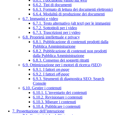
6.6.1. I documenti vanno sul web
6.6.2. Tipi di documenti
6.6.3. Formato di lettura dei documenti elettronici
6.6.4. Modalità di produzione dei documenti
6.7. Immagini e video
6.7.1. Testo alternativo (alt text) per le immagini
6.7.2. Sottotitoli per i video
6.7.3. Trascrizioni per i video
6.8. Proprietà intellettuale e privacy
6.8.1. Pubblicazione di contenuti prodotti dalla
Pubblica Amministrazione
6.8.2. Pubblicazione di contenuti non prodotti
dalla Pubblica Amministrazione
6.8.3. Consenso dei soggetti ritratti
6.9. Ottimizzazione per i motori di ricerca (SEO)
6.9.1. I fattori
on-page
6.9.2. I fattori
off-page
6.9.3. Strumenti di diagnostica SEO: Search
Console
6.10. Gestire i contenuti
6.10.1. L’inventario dei contenuti
6.10.2. Revisionare i contenuti
6.10.3. Migrare i contenuti
6.10.4. Pubblicare i contenuti
7. Progettazione dell’interazione