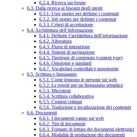
6.2.4. Ricerca sui forum
6.3. Dalla ricerca ai bisogni degli utenti
6.3.1. User stories per definire i contenuti
6.3.2. Job stories per definire i contenuti
6.3.3. Criteri di accettazione
6.4. Architettura dell’informazione
6.4.1. Definire l’architettura dell’informazione
6.4.2. Alberatura
6.4.3. Flussi di interazione
6.4.4. Sistemi di navigazione
6.4.5. Tipologie di contenuto (content type)
6.4.6. Ontologie e standard
6.4.7. Vocabolari controllati e tassonomie
6.5. Scrittura e linguaggio
6.5.1. Come leggono le persone sul web
6.5.2. Le regole per un linguaggio semplice
6.5.3. Microtesti
6.5.4. Scrittura collaborativa
6.5.5. Content critique
6.5.6. Traduzione e localizzazione dei contenuti
6.6. Documenti
6.6.1. I documenti vanno sul web
6.6.2. Tipi di documenti
6.6.3. Formato di lettura dei documenti elettronici
6.6.4. Modalità di produzione dei documenti