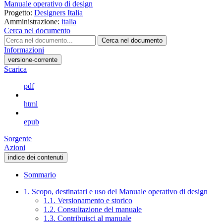
Manuale operativo di design
Progetto:
Designers Italia
Amministrazione:
italia
Cerca nel documento
Cerca nel documento
Informazioni
versione-corrente
Scarica
pdf
html
epub
Sorgente
Azioni
indice dei contenuti
Sommario
1. Scopo, destinatari e uso del Manuale operativo di design
1.1. Versionamento e storico
1.2. Consultazione del manuale
1.3. Contribuisci al manuale