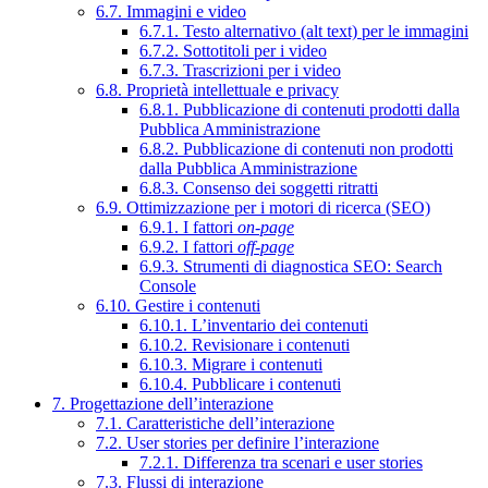
6.7. Immagini e video
6.7.1. Testo alternativo (alt text) per le immagini
6.7.2. Sottotitoli per i video
6.7.3. Trascrizioni per i video
6.8. Proprietà intellettuale e privacy
6.8.1. Pubblicazione di contenuti prodotti dalla
Pubblica Amministrazione
6.8.2. Pubblicazione di contenuti non prodotti
dalla Pubblica Amministrazione
6.8.3. Consenso dei soggetti ritratti
6.9. Ottimizzazione per i motori di ricerca (SEO)
6.9.1. I fattori
on-page
6.9.2. I fattori
off-page
6.9.3. Strumenti di diagnostica SEO: Search
Console
6.10. Gestire i contenuti
6.10.1. L’inventario dei contenuti
6.10.2. Revisionare i contenuti
6.10.3. Migrare i contenuti
6.10.4. Pubblicare i contenuti
7. Progettazione dell’interazione
7.1. Caratteristiche dell’interazione
7.2. User stories per definire l’interazione
7.2.1. Differenza tra scenari e user stories
7.3. Flussi di interazione