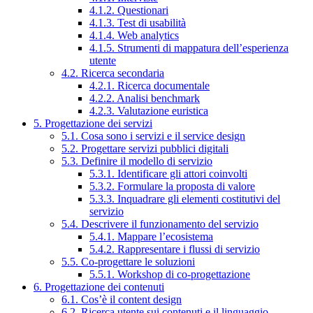
4.1.2. Questionari
4.1.3. Test di usabilità
4.1.4. Web analytics
4.1.5. Strumenti di mappatura dell’esperienza
utente
4.2. Ricerca secondaria
4.2.1. Ricerca documentale
4.2.2. Analisi benchmark
4.2.3. Valutazione euristica
5. Progettazione dei servizi
5.1. Cosa sono i servizi e il service design
5.2. Progettare servizi pubblici digitali
5.3. Definire il modello di servizio
5.3.1. Identificare gli attori coinvolti
5.3.2. Formulare la proposta di valore
5.3.3. Inquadrare gli elementi costitutivi del
servizio
5.4. Descrivere il funzionamento del servizio
5.4.1. Mappare l’ecosistema
5.4.2. Rappresentare i flussi di servizio
5.5. Co-progettare le soluzioni
5.5.1. Workshop di co-progettazione
6. Progettazione dei contenuti
6.1. Cos’è il content design
6.2. Ricerca utente sui contenuti e il linguaggio