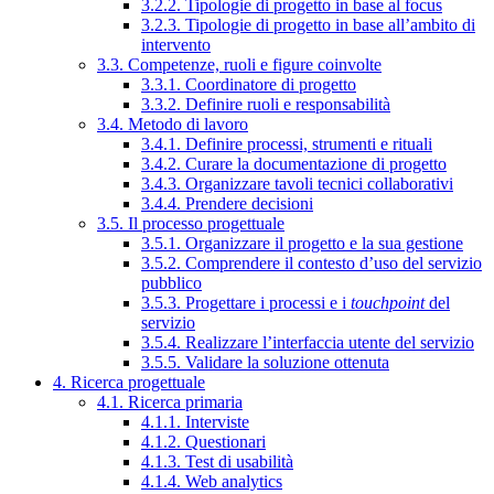
3.2.2. Tipologie di progetto in base al focus
3.2.3. Tipologie di progetto in base all’ambito di
intervento
3.3. Competenze, ruoli e figure coinvolte
3.3.1. Coordinatore di progetto
3.3.2. Definire ruoli e responsabilità
3.4. Metodo di lavoro
3.4.1. Definire processi, strumenti e rituali
3.4.2. Curare la documentazione di progetto
3.4.3. Organizzare tavoli tecnici collaborativi
3.4.4. Prendere decisioni
3.5. Il processo progettuale
3.5.1. Organizzare il progetto e la sua gestione
3.5.2. Comprendere il contesto d’uso del servizio
pubblico
3.5.3. Progettare i processi e i
touchpoint
del
servizio
3.5.4. Realizzare l’interfaccia utente del servizio
3.5.5. Validare la soluzione ottenuta
4. Ricerca progettuale
4.1. Ricerca primaria
4.1.1. Interviste
4.1.2. Questionari
4.1.3. Test di usabilità
4.1.4. Web analytics