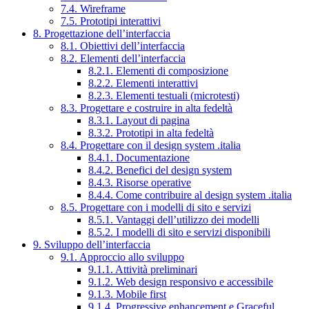
7.4. Wireframe
7.5. Prototipi interattivi
8. Progettazione dell’interfaccia
8.1. Obiettivi dell’interfaccia
8.2. Elementi dell’interfaccia
8.2.1. Elementi di composizione
8.2.2. Elementi interattivi
8.2.3. Elementi testuali (microtesti)
8.3. Progettare e costruire in alta fedeltà
8.3.1. Layout di pagina
8.3.2. Prototipi in alta fedeltà
8.4. Progettare con il design system .italia
8.4.1. Documentazione
8.4.2. Benefici del design system
8.4.3. Risorse operative
8.4.4. Come contribuire al design system .italia
8.5. Progettare con i modelli di sito e servizi
8.5.1. Vantaggi dell’utilizzo dei modelli
8.5.2. I modelli di sito e servizi disponibili
9. Sviluppo dell’interfaccia
9.1. Approccio allo sviluppo
9.1.1. Attività preliminari
9.1.2. Web design responsivo e accessibile
9.1.3. Mobile first
9.1.4. Progressive enhancement e Graceful