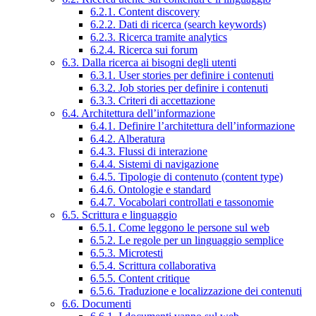
6.2.1. Content discovery
6.2.2. Dati di ricerca (search keywords)
6.2.3. Ricerca tramite analytics
6.2.4. Ricerca sui forum
6.3. Dalla ricerca ai bisogni degli utenti
6.3.1. User stories per definire i contenuti
6.3.2. Job stories per definire i contenuti
6.3.3. Criteri di accettazione
6.4. Architettura dell’informazione
6.4.1. Definire l’architettura dell’informazione
6.4.2. Alberatura
6.4.3. Flussi di interazione
6.4.4. Sistemi di navigazione
6.4.5. Tipologie di contenuto (content type)
6.4.6. Ontologie e standard
6.4.7. Vocabolari controllati e tassonomie
6.5. Scrittura e linguaggio
6.5.1. Come leggono le persone sul web
6.5.2. Le regole per un linguaggio semplice
6.5.3. Microtesti
6.5.4. Scrittura collaborativa
6.5.5. Content critique
6.5.6. Traduzione e localizzazione dei contenuti
6.6. Documenti