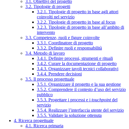
3.1. Obiettivi del progetto
3.2. Tipologie di progetti
3.2.1. Tipologie di progetto in base agli attori
coinvolti nel servizio
3.2.2. Tipologie di progetto in base al focus
3.2.3. Tipologie di progetto in base all’ambito di
intervento
3.3. Competenze, ruoli e figure coinvolte
3.3.1. Coordinatore di progetto
3.3.2. Definire ruoli e responsabilità
3.4. Metodo di lavoro
3.4.1. Definire processi, strumenti e rituali
3.4.2. Curare la documentazione di progetto
3.4.3. Organizzare tavoli tecnici collaborativi
3.4.4. Prendere decisioni
3.5. Il processo progettuale
3.5.1. Organizzare il progetto e la sua gestione
3.5.2. Comprendere il contesto d’uso del servizio
pubblico
3.5.3. Progettare i processi e i
touchpoint
del
servizio
3.5.4. Realizzare l’interfaccia utente del servizio
3.5.5. Validare la soluzione ottenuta
4. Ricerca progettuale
4.1. Ricerca primaria