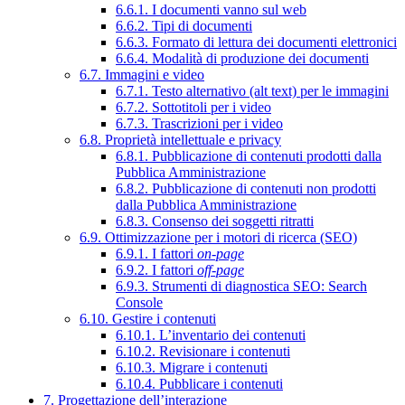
6.6.1. I documenti vanno sul web
6.6.2. Tipi di documenti
6.6.3. Formato di lettura dei documenti elettronici
6.6.4. Modalità di produzione dei documenti
6.7. Immagini e video
6.7.1. Testo alternativo (alt text) per le immagini
6.7.2. Sottotitoli per i video
6.7.3. Trascrizioni per i video
6.8. Proprietà intellettuale e privacy
6.8.1. Pubblicazione di contenuti prodotti dalla
Pubblica Amministrazione
6.8.2. Pubblicazione di contenuti non prodotti
dalla Pubblica Amministrazione
6.8.3. Consenso dei soggetti ritratti
6.9. Ottimizzazione per i motori di ricerca (SEO)
6.9.1. I fattori
on-page
6.9.2. I fattori
off-page
6.9.3. Strumenti di diagnostica SEO: Search
Console
6.10. Gestire i contenuti
6.10.1. L’inventario dei contenuti
6.10.2. Revisionare i contenuti
6.10.3. Migrare i contenuti
6.10.4. Pubblicare i contenuti
7. Progettazione dell’interazione