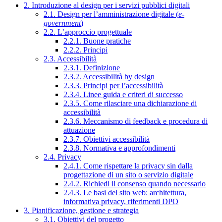
2. Introduzione al design per i servizi pubblici digitali
2.1. Design per l’amministrazione digitale (
e-
government
)
2.2. L’approccio progettuale
2.2.1. Buone pratiche
2.2.2. Principi
2.3. Accessibilità
2.3.1. Definizione
2.3.2. Accessibilità by design
2.3.3. Principi per l’accessibilità
2.3.4. Linee guida e criteri di successo
2.3.5. Come rilasciare una dichiarazione di
accessibilità
2.3.6. Meccanismo di feedback e procedura di
attuazione
2.3.7. Obiettivi accessibilità
2.3.8. Normativa e approfondimenti
2.4. Privacy
2.4.1. Come rispettare la privacy sin dalla
progettazione di un sito o servizio digitale
2.4.2. Richiedi il consenso quando necessario
2.4.3. Le basi del sito web: architettura,
informativa privacy, riferimenti DPO
3. Pianificazione, gestione e strategia
3.1. Obiettivi del progetto