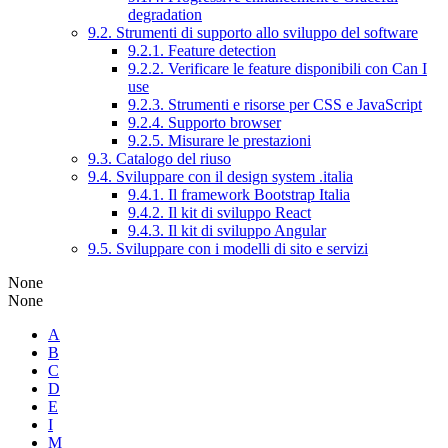
degradation
9.2. Strumenti di supporto allo sviluppo del software
9.2.1. Feature detection
9.2.2. Verificare le feature disponibili con Can I
use
9.2.3. Strumenti e risorse per CSS e JavaScript
9.2.4. Supporto browser
9.2.5. Misurare le prestazioni
9.3. Catalogo del riuso
9.4. Sviluppare con il design system .italia
9.4.1. Il framework Bootstrap Italia
9.4.2. Il kit di sviluppo React
9.4.3. Il kit di sviluppo Angular
9.5. Sviluppare con i modelli di sito e servizi
None
None
A
B
C
D
E
I
M