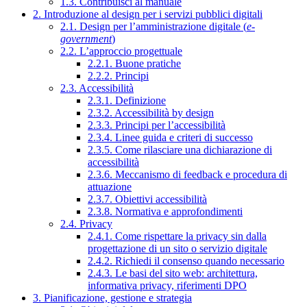
1.3. Contribuisci al manuale
2. Introduzione al design per i servizi pubblici digitali
2.1. Design per l’amministrazione digitale (
e-
government
)
2.2. L’approccio progettuale
2.2.1. Buone pratiche
2.2.2. Principi
2.3. Accessibilità
2.3.1. Definizione
2.3.2. Accessibilità by design
2.3.3. Principi per l’accessibilità
2.3.4. Linee guida e criteri di successo
2.3.5. Come rilasciare una dichiarazione di
accessibilità
2.3.6. Meccanismo di feedback e procedura di
attuazione
2.3.7. Obiettivi accessibilità
2.3.8. Normativa e approfondimenti
2.4. Privacy
2.4.1. Come rispettare la privacy sin dalla
progettazione di un sito o servizio digitale
2.4.2. Richiedi il consenso quando necessario
2.4.3. Le basi del sito web: architettura,
informativa privacy, riferimenti DPO
3. Pianificazione, gestione e strategia