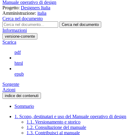
Manuale operativo di design
Progetto:
Designers Italia
Amministrazione:
italia
Cerca nel documento
Cerca nel documento
Informazioni
versione-corrente
Scarica
pdf
html
epub
Sorgente
Azioni
indice dei contenuti
Sommario
1. Scopo, destinatari e uso del Manuale operativo di design
1.1. Versionamento e storico
1.2. Consultazione del manuale
1.3. Contribuisci al manuale