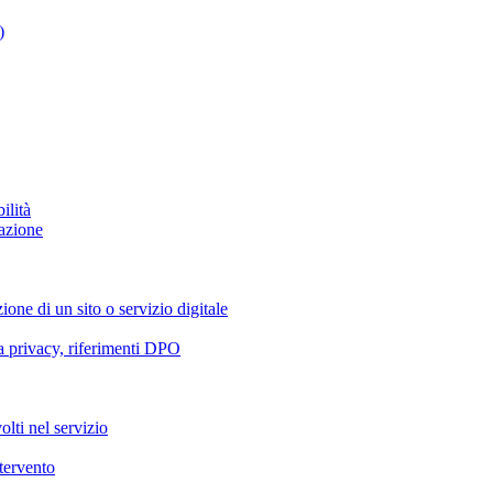
)
ilità
azione
ione di un sito o servizio digitale
va privacy, riferimenti DPO
olti nel servizio
ntervento