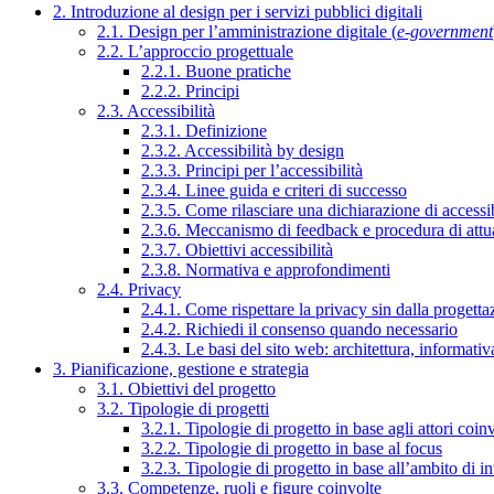
2. Introduzione al design per i servizi pubblici digitali
2.1. Design per l’amministrazione digitale (
e-government
2.2. L’approccio progettuale
2.2.1. Buone pratiche
2.2.2. Principi
2.3. Accessibilità
2.3.1. Definizione
2.3.2. Accessibilità by design
2.3.3. Principi per l’accessibilità
2.3.4. Linee guida e criteri di successo
2.3.5. Come rilasciare una dichiarazione di accessib
2.3.6. Meccanismo di feedback e procedura di attu
2.3.7. Obiettivi accessibilità
2.3.8. Normativa e approfondimenti
2.4. Privacy
2.4.1. Come rispettare la privacy sin dalla progettaz
2.4.2. Richiedi il consenso quando necessario
2.4.3. Le basi del sito web: architettura, informati
3. Pianificazione, gestione e strategia
3.1. Obiettivi del progetto
3.2. Tipologie di progetti
3.2.1. Tipologie di progetto in base agli attori coinv
3.2.2. Tipologie di progetto in base al focus
3.2.3. Tipologie di progetto in base all’ambito di i
3.3. Competenze, ruoli e figure coinvolte