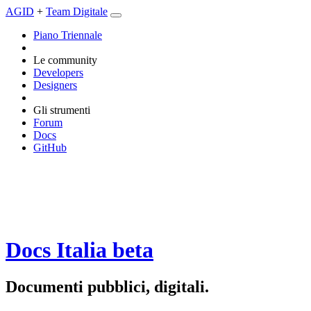
AGID
+
Team Digitale
Piano Triennale
Le community
Developers
Designers
Gli strumenti
Forum
Docs
GitHub
Docs Italia
beta
Documenti pubblici, digitali.