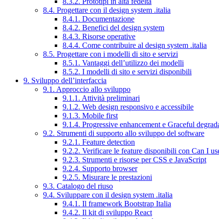
8.3.2. Prototipi in alta fedeltà
8.4. Progettare con il design system .italia
8.4.1. Documentazione
8.4.2. Benefici del design system
8.4.3. Risorse operative
8.4.4. Come contribuire al design system .italia
8.5. Progettare con i modelli di sito e servizi
8.5.1. Vantaggi dell’utilizzo dei modelli
8.5.2. I modelli di sito e servizi disponibili
9. Sviluppo dell’interfaccia
9.1. Approccio allo sviluppo
9.1.1. Attività preliminari
9.1.2. Web design responsivo e accessibile
9.1.3. Mobile first
9.1.4. Progressive enhancement e Graceful degrad
9.2. Strumenti di supporto allo sviluppo del software
9.2.1. Feature detection
9.2.2. Verificare le feature disponibili con Can I us
9.2.3. Strumenti e risorse per CSS e JavaScript
9.2.4. Supporto browser
9.2.5. Misurare le prestazioni
9.3. Catalogo del riuso
9.4. Sviluppare con il design system .italia
9.4.1. Il framework Bootstrap Italia
9.4.2. Il kit di sviluppo React