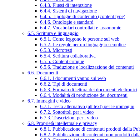
6.4.3. Flussi di interazione
6.4.4. Sistemi di navigazione
6.4.5. Tipologie di contenuto (content type)
6.4.6. Ontologie e standard
6.4.7. Vocabolari controllati e tassonomie
6.5. Scrittura e linguaggio
6.5.1. Come leggono le persone sul web
6.5.2. Le regole per un linguaggio semplice
6.5.3. Microtesti
6.5.4. Scrittura collaborativa
6.5.5. Content critique
6.5.6. Traduzione e localizzazione dei contenuti
6.6. Documenti
6.6.1. I documenti vanno sul web
6.6.2. Tipi di documenti
6.6.3. Formato di lettura dei documenti elettronici
6.6.4. Modalità di produzione dei documenti
6.7. Immagini e video
6.7.1. Testo alternativo (alt text) per le immagini
6.7.2. Sottotitoli per i video
6.7.3. Trascrizioni per i video
6.8. Proprietà intellettuale e privacy
6.8.1. Pubblicazione di contenuti prodotti dalla P
6.8.2. Pubblicazione di contenuti non prodotti dal