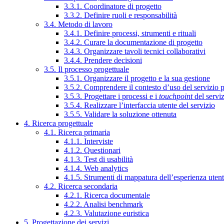
3.3.1. Coordinatore di progetto
3.3.2. Definire ruoli e responsabilità
3.4. Metodo di lavoro
3.4.1. Definire processi, strumenti e rituali
3.4.2. Curare la documentazione di progetto
3.4.3. Organizzare tavoli tecnici collaborativi
3.4.4. Prendere decisioni
3.5. Il processo progettuale
3.5.1. Organizzare il progetto e la sua gestione
3.5.2. Comprendere il contesto d’uso del servizio 
3.5.3. Progettare i processi e i
touchpoint
del servi
3.5.4. Realizzare l’interfaccia utente del servizio
3.5.5. Validare la soluzione ottenuta
4. Ricerca progettuale
4.1. Ricerca primaria
4.1.1. Interviste
4.1.2. Questionari
4.1.3. Test di usabilità
4.1.4. Web analytics
4.1.5. Strumenti di mappatura dell’esperienza uten
4.2. Ricerca secondaria
4.2.1. Ricerca documentale
4.2.2. Analisi benchmark
4.2.3. Valutazione euristica
5. Progettazione dei servizi