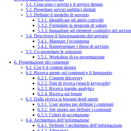
5.1. Cosa sono i servizi e il service design
5.2. Progettare servizi pubblici digitali
5.3. Definire il modello di servizio
5.3.1. Identificare gli attori coinvolti
5.3.2. Formulare la proposta di valore
5.3.3. Inquadrare gli elementi costitutivi del serviz
5.4. Descrivere il funzionamento del servizio
5.4.1. Mappare l’ecosistema
5.4.2. Rappresentare i flussi di servizio
5.5. Co-progettare le soluzioni
5.5.1. Workshop di co-progettazione
6. Progettazione dei contenuti
6.1. Cos’è il content design
6.2. Ricerca utente sui contenuti e il linguaggio
6.2.1. Content discovery
6.2.2. Dati di ricerca (search keywords)
6.2.3. Ricerca tramite analytics
6.2.4. Ricerca sui forum
6.3. Dalla ricerca ai bisogni degli utenti
6.3.1. User stories per definire i contenuti
6.3.2. Job stories per definire i contenuti
6.3.3. Criteri di accettazione
6.4. Architettura dell’informazione
6.4.1. Definire l’architettura dell’informazione
6.4.2. Alberatura