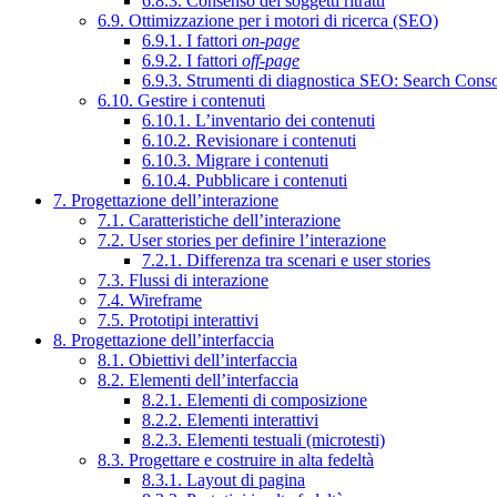
6.8.3. Consenso dei soggetti ritratti
6.9. Ottimizzazione per i motori di ricerca (SEO)
6.9.1. I fattori
on-page
6.9.2. I fattori
off-page
6.9.3. Strumenti di diagnostica SEO: Search Cons
6.10. Gestire i contenuti
6.10.1. L’inventario dei contenuti
6.10.2. Revisionare i contenuti
6.10.3. Migrare i contenuti
6.10.4. Pubblicare i contenuti
7. Progettazione dell’interazione
7.1. Caratteristiche dell’interazione
7.2. User stories per definire l’interazione
7.2.1. Differenza tra scenari e user stories
7.3. Flussi di interazione
7.4. Wireframe
7.5. Prototipi interattivi
8. Progettazione dell’interfaccia
8.1. Obiettivi dell’interfaccia
8.2. Elementi dell’interfaccia
8.2.1. Elementi di composizione
8.2.2. Elementi interattivi
8.2.3. Elementi testuali (microtesti)
8.3. Progettare e costruire in alta fedeltà
8.3.1. Layout di pagina