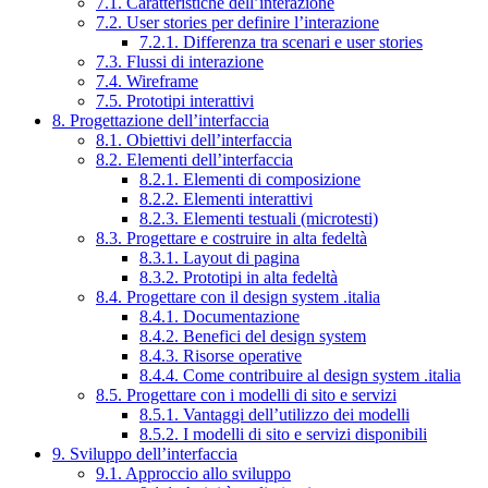
7.1. Caratteristiche dell’interazione
7.2. User stories per definire l’interazione
7.2.1. Differenza tra scenari e user stories
7.3. Flussi di interazione
7.4. Wireframe
7.5. Prototipi interattivi
8. Progettazione dell’interfaccia
8.1. Obiettivi dell’interfaccia
8.2. Elementi dell’interfaccia
8.2.1. Elementi di composizione
8.2.2. Elementi interattivi
8.2.3. Elementi testuali (microtesti)
8.3. Progettare e costruire in alta fedeltà
8.3.1. Layout di pagina
8.3.2. Prototipi in alta fedeltà
8.4. Progettare con il design system .italia
8.4.1. Documentazione
8.4.2. Benefici del design system
8.4.3. Risorse operative
8.4.4. Come contribuire al design system .italia
8.5. Progettare con i modelli di sito e servizi
8.5.1. Vantaggi dell’utilizzo dei modelli
8.5.2. I modelli di sito e servizi disponibili
9. Sviluppo dell’interfaccia
9.1. Approccio allo sviluppo