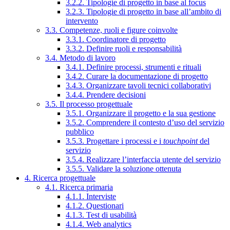
3.2.2. Tipologie di progetto in base al focus
3.2.3. Tipologie di progetto in base all’ambito di
intervento
3.3. Competenze, ruoli e figure coinvolte
3.3.1. Coordinatore di progetto
3.3.2. Definire ruoli e responsabilità
3.4. Metodo di lavoro
3.4.1. Definire processi, strumenti e rituali
3.4.2. Curare la documentazione di progetto
3.4.3. Organizzare tavoli tecnici collaborativi
3.4.4. Prendere decisioni
3.5. Il processo progettuale
3.5.1. Organizzare il progetto e la sua gestione
3.5.2. Comprendere il contesto d’uso del servizio
pubblico
3.5.3. Progettare i processi e i
touchpoint
del
servizio
3.5.4. Realizzare l’interfaccia utente del servizio
3.5.5. Validare la soluzione ottenuta
4. Ricerca progettuale
4.1. Ricerca primaria
4.1.1. Interviste
4.1.2. Questionari
4.1.3. Test di usabilità
4.1.4. Web analytics