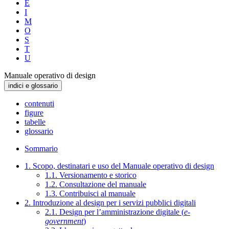
E
I
M
O
S
T
U
Manuale operativo di design
indici e glossario
contenuti
figure
tabelle
glossario
Sommario
1. Scopo, destinatari e uso del Manuale operativo di design
1.1. Versionamento e storico
1.2. Consultazione del manuale
1.3. Contribuisci al manuale
2. Introduzione al design per i servizi pubblici digitali
2.1. Design per l’amministrazione digitale (
e-
government
)