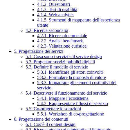
4.1.2. Questionari
4.1.3. Test di usabilità
4.1.4. Web analytics
4.1.5. Strumenti di mappatura dell’esperienza
utente
4.2. Ricerca secondaria
4.2.1. Ricerca documentale
4.2.2. Analisi benchmark
4.2.3. Valutazione euristica
5. Progettazione dei servizi
5.1. Cosa sono i servizi e il service design
5.2. Progettare servizi pubblici digitali
5.3. Definire il modello di servizio
5.3.1. Identificare gli attori coinvolti
5.3.2. Formulare la proposta di valore
5.3.3. Inquadrare gli elementi costitutivi del
servizio
5.4. Descrivere il funzionamento del servizio
5.4.1. Mappare l’ecosistema
5.4.2. Rappresentare i flussi di servizio
5.5. Co-progettare le soluzioni
5.5.1. Workshop di co-progettazione
6. Progettazione dei contenuti
6.1. Cos’è il content design
6.2. Ricerca utente sui contenuti e il linguaggio