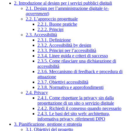
2. Introduzione al design per i servizi pubblici digitali
2.1. Design per l’amministrazione digitale (
e-
government
)
2.2. L’approccio progettuale
2.2.1. Buone pratiche
2.2.2. Principi
2.3. Accessibilità
2.3.1. Definizione
2.3.2. Accessibilità by design
2.3.3. Principi per l’accessibilità
2.3.4. Linee guida e criteri di successo
2.3.5. Come rilasciare una dichiarazione di
accessibilità
2.3.6. Meccanismo di feedback e procedura di
attuazione
2.3.7. Obiettivi accessibilità
2.3.8. Normativa e approfondimenti
2.4. Privacy
2.4.1. Come rispettare la privacy sin dalla
progettazione di un sito o servizio digitale
2.4.2. Richiedi il consenso quando necessario
2.4.3. Le basi del sito web: architettura,
informativa privacy, riferimenti DPO
3. Pianificazione, gestione e strategia
3.1. Obiettivi del progetto