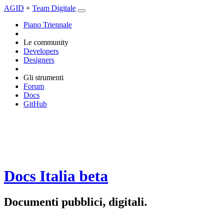
AGID
+
Team Digitale
Piano Triennale
Le community
Developers
Designers
Gli strumenti
Forum
Docs
GitHub
Docs Italia
beta
Documenti pubblici, digitali.