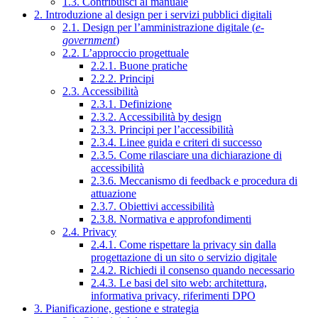
1.3. Contribuisci al manuale
2. Introduzione al design per i servizi pubblici digitali
2.1. Design per l’amministrazione digitale (
e-
government
)
2.2. L’approccio progettuale
2.2.1. Buone pratiche
2.2.2. Principi
2.3. Accessibilità
2.3.1. Definizione
2.3.2. Accessibilità by design
2.3.3. Principi per l’accessibilità
2.3.4. Linee guida e criteri di successo
2.3.5. Come rilasciare una dichiarazione di
accessibilità
2.3.6. Meccanismo di feedback e procedura di
attuazione
2.3.7. Obiettivi accessibilità
2.3.8. Normativa e approfondimenti
2.4. Privacy
2.4.1. Come rispettare la privacy sin dalla
progettazione di un sito o servizio digitale
2.4.2. Richiedi il consenso quando necessario
2.4.3. Le basi del sito web: architettura,
informativa privacy, riferimenti DPO
3. Pianificazione, gestione e strategia