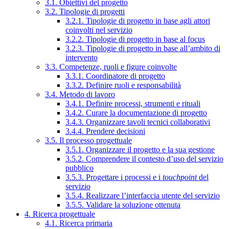
3.1. Obiettivi del progetto
3.2. Tipologie di progetti
3.2.1. Tipologie di progetto in base agli attori
coinvolti nel servizio
3.2.2. Tipologie di progetto in base al focus
3.2.3. Tipologie di progetto in base all’ambito di
intervento
3.3. Competenze, ruoli e figure coinvolte
3.3.1. Coordinatore di progetto
3.3.2. Definire ruoli e responsabilità
3.4. Metodo di lavoro
3.4.1. Definire processi, strumenti e rituali
3.4.2. Curare la documentazione di progetto
3.4.3. Organizzare tavoli tecnici collaborativi
3.4.4. Prendere decisioni
3.5. Il processo progettuale
3.5.1. Organizzare il progetto e la sua gestione
3.5.2. Comprendere il contesto d’uso del servizio
pubblico
3.5.3. Progettare i processi e i
touchpoint
del
servizio
3.5.4. Realizzare l’interfaccia utente del servizio
3.5.5. Validare la soluzione ottenuta
4. Ricerca progettuale
4.1. Ricerca primaria