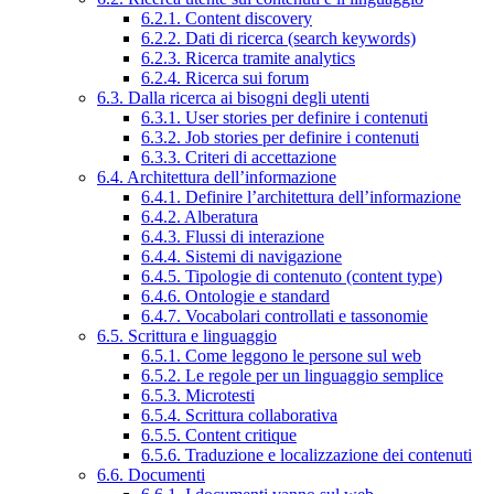
6.2.1. Content discovery
6.2.2. Dati di ricerca (search keywords)
6.2.3. Ricerca tramite analytics
6.2.4. Ricerca sui forum
6.3. Dalla ricerca ai bisogni degli utenti
6.3.1. User stories per definire i contenuti
6.3.2. Job stories per definire i contenuti
6.3.3. Criteri di accettazione
6.4. Architettura dell’informazione
6.4.1. Definire l’architettura dell’informazione
6.4.2. Alberatura
6.4.3. Flussi di interazione
6.4.4. Sistemi di navigazione
6.4.5. Tipologie di contenuto (content type)
6.4.6. Ontologie e standard
6.4.7. Vocabolari controllati e tassonomie
6.5. Scrittura e linguaggio
6.5.1. Come leggono le persone sul web
6.5.2. Le regole per un linguaggio semplice
6.5.3. Microtesti
6.5.4. Scrittura collaborativa
6.5.5. Content critique
6.5.6. Traduzione e localizzazione dei contenuti
6.6. Documenti