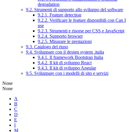
degradation
9.2. Strumenti di supporto allo sviluppo del software
9.2.1. Feature detection
9.2.2. Verificare le feature disponibili con Can I
use
9.2.3. Strumenti e risorse per CSS e JavaScript
9.2.4. Supporto browser
9.2.5. Misurare le prestazioni
9.3. Catalogo del riuso
9.4. Sviluppare con il design system .italia
9.4.1. Il framework Bootstrap Italia
9.4.2. Il kit di sviluppo React
9.4.3. Il kit di sviluppo Angular
9.5. Sviluppare con i modelli di sito e servizi
None
None
A
B
C
D
E
I
M