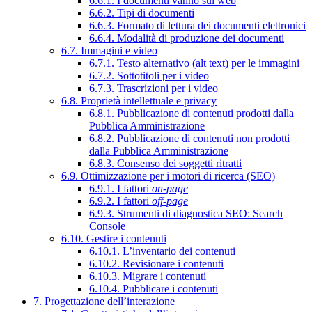
6.6.1. I documenti vanno sul web
6.6.2. Tipi di documenti
6.6.3. Formato di lettura dei documenti elettronici
6.6.4. Modalità di produzione dei documenti
6.7. Immagini e video
6.7.1. Testo alternativo (alt text) per le immagini
6.7.2. Sottotitoli per i video
6.7.3. Trascrizioni per i video
6.8. Proprietà intellettuale e privacy
6.8.1. Pubblicazione di contenuti prodotti dalla
Pubblica Amministrazione
6.8.2. Pubblicazione di contenuti non prodotti
dalla Pubblica Amministrazione
6.8.3. Consenso dei soggetti ritratti
6.9. Ottimizzazione per i motori di ricerca (SEO)
6.9.1. I fattori
on-page
6.9.2. I fattori
off-page
6.9.3. Strumenti di diagnostica SEO: Search
Console
6.10. Gestire i contenuti
6.10.1. L’inventario dei contenuti
6.10.2. Revisionare i contenuti
6.10.3. Migrare i contenuti
6.10.4. Pubblicare i contenuti
7. Progettazione dell’interazione