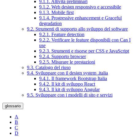
9.1.1. Attività preliminari
9.1.2. Web design responsivo e accessibile
9.1.3. Mobile first
9.1.4. Progressive enhancement e Graceful
degradation
9.2. Strumenti di supporto allo sviluppo del software
9.2.1. Feature detection
9.2.2. Verificare le feature disponibili con Can I
use
9.2.3. Strumenti e risorse per CSS e JavaScript
9.2.4. Supporto browser
9.2.5. Misurare le prestazioni
9.3. Catalogo del riuso
9.4. Sviluppare con il design system .italia
9.4.1. Il framework Bootstrap Italia
9.4.2. Il kit di sviluppo React
9.4.3. Il kit di sviluppo Angular
9.5. Sviluppare con i modelli di sito e servizi
glossario
A
B
C
D