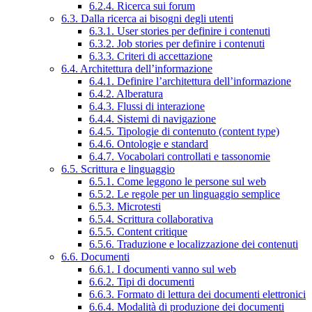
6.2.4. Ricerca sui forum
6.3. Dalla ricerca ai bisogni degli utenti
6.3.1. User stories per definire i contenuti
6.3.2. Job stories per definire i contenuti
6.3.3. Criteri di accettazione
6.4. Architettura dell’informazione
6.4.1. Definire l’architettura dell’informazione
6.4.2. Alberatura
6.4.3. Flussi di interazione
6.4.4. Sistemi di navigazione
6.4.5. Tipologie di contenuto (content type)
6.4.6. Ontologie e standard
6.4.7. Vocabolari controllati e tassonomie
6.5. Scrittura e linguaggio
6.5.1. Come leggono le persone sul web
6.5.2. Le regole per un linguaggio semplice
6.5.3. Microtesti
6.5.4. Scrittura collaborativa
6.5.5. Content critique
6.5.6. Traduzione e localizzazione dei contenuti
6.6. Documenti
6.6.1. I documenti vanno sul web
6.6.2. Tipi di documenti
6.6.3. Formato di lettura dei documenti elettronici
6.6.4. Modalità di produzione dei documenti