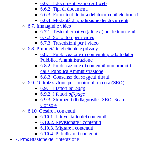
6.6.1. I documenti vanno sul web
6.6.2. Tipi di documenti
6.6.3. Formato di lettura dei documenti elettronici
6.6.4. Modalità di produzione dei documenti
6.7. Immagini e video
6.7.1. Testo alternativo (alt text) per le immagini
6.7.2. Sottotitoli per i video
6.7.3. Trascrizioni per i video
6.8. Proprietà intellettuale e privacy
6.8.1. Pubblicazione di contenuti prodotti dalla
Pubblica Amministrazione
6.8.2. Pubblicazione di contenuti non prodotti
dalla Pubblica Amministrazione
6.8.3. Consenso dei soggetti ritratti
6.9. Ottimizzazione per i motori di ricerca (SEO)
6.9.1. I fattori
on-page
6.9.2. I fattori
off-page
6.9.3. Strumenti di diagnostica SEO: Search
Console
6.10. Gestire i contenuti
6.10.1. L’inventario dei contenuti
6.10.2. Revisionare i contenuti
6.10.3. Migrare i contenuti
6.10.4. Pubblicare i contenuti
7. Progettazione dell’interazione