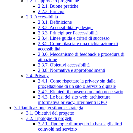
2.2. L’approccio progettuale
2.2.1. Buone pratiche
2.2.2. Principi
2.3. Accessibilità
2.3.1. Definizione
2.3.2. Accessibilità by design
2.3.3. Principi per l’accessibilità
2.3.4. Linee guida e criteri di successo
2.3.5. Come rilasciare una dichiarazione di
accessibilità
2.3.6. Meccanismo di feedback e procedura di
attuazione
2.3.7. Obiettivi accessibilità
2.3.8. Normativa e approfondimenti
2.4. Privacy
2.4.1. Come rispettare la privacy sin dalla
progettazione di un sito o servizio digitale
2.4.2. Richiedi il consenso quando necessario
2.4.3. Le basi del sito web: architettura,
informativa privacy, riferimenti DPO
3. Pianificazione, gestione e strategia
3.1. Obiettivi del progetto
3.2. Tipologie di progetti
3.2.1. Tipologie di progetto in base agli attori
coinvolti nel servizio