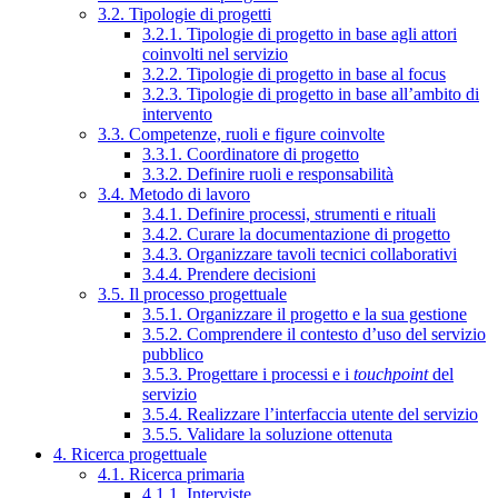
3.2. Tipologie di progetti
3.2.1. Tipologie di progetto in base agli attori
coinvolti nel servizio
3.2.2. Tipologie di progetto in base al focus
3.2.3. Tipologie di progetto in base all’ambito di
intervento
3.3. Competenze, ruoli e figure coinvolte
3.3.1. Coordinatore di progetto
3.3.2. Definire ruoli e responsabilità
3.4. Metodo di lavoro
3.4.1. Definire processi, strumenti e rituali
3.4.2. Curare la documentazione di progetto
3.4.3. Organizzare tavoli tecnici collaborativi
3.4.4. Prendere decisioni
3.5. Il processo progettuale
3.5.1. Organizzare il progetto e la sua gestione
3.5.2. Comprendere il contesto d’uso del servizio
pubblico
3.5.3. Progettare i processi e i
touchpoint
del
servizio
3.5.4. Realizzare l’interfaccia utente del servizio
3.5.5. Validare la soluzione ottenuta
4. Ricerca progettuale
4.1. Ricerca primaria
4.1.1. Interviste