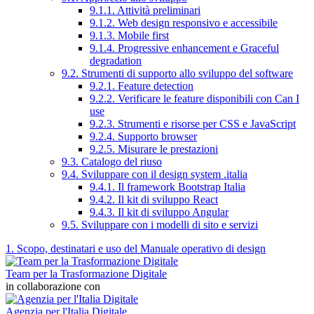
9.1.1. Attività preliminari
9.1.2. Web design responsivo e accessibile
9.1.3. Mobile first
9.1.4. Progressive enhancement e Graceful
degradation
9.2. Strumenti di supporto allo sviluppo del software
9.2.1. Feature detection
9.2.2. Verificare le feature disponibili con Can I
use
9.2.3. Strumenti e risorse per CSS e JavaScript
9.2.4. Supporto browser
9.2.5. Misurare le prestazioni
9.3. Catalogo del riuso
9.4. Sviluppare con il design system .italia
9.4.1. Il framework Bootstrap Italia
9.4.2. Il kit di sviluppo React
9.4.3. Il kit di sviluppo Angular
9.5. Sviluppare con i modelli di sito e servizi
1. Scopo, destinatari e uso del Manuale operativo di design
Team per la Trasformazione Digitale
in collaborazione con
Agenzia per l'Italia Digitale