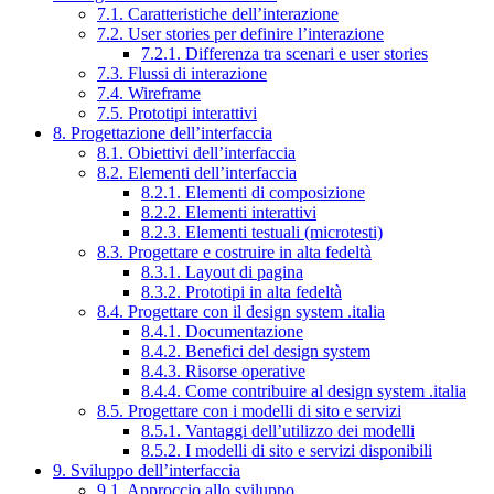
7.1. Caratteristiche dell’interazione
7.2. User stories per definire l’interazione
7.2.1. Differenza tra scenari e user stories
7.3. Flussi di interazione
7.4. Wireframe
7.5. Prototipi interattivi
8. Progettazione dell’interfaccia
8.1. Obiettivi dell’interfaccia
8.2. Elementi dell’interfaccia
8.2.1. Elementi di composizione
8.2.2. Elementi interattivi
8.2.3. Elementi testuali (microtesti)
8.3. Progettare e costruire in alta fedeltà
8.3.1. Layout di pagina
8.3.2. Prototipi in alta fedeltà
8.4. Progettare con il design system .italia
8.4.1. Documentazione
8.4.2. Benefici del design system
8.4.3. Risorse operative
8.4.4. Come contribuire al design system .italia
8.5. Progettare con i modelli di sito e servizi
8.5.1. Vantaggi dell’utilizzo dei modelli
8.5.2. I modelli di sito e servizi disponibili
9. Sviluppo dell’interfaccia
9.1. Approccio allo sviluppo