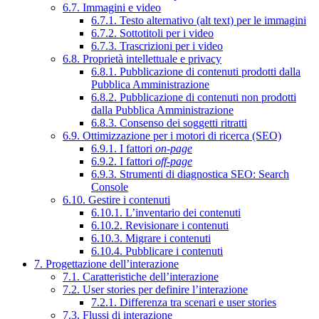
6.7. Immagini e video
6.7.1. Testo alternativo (alt text) per le immagini
6.7.2. Sottotitoli per i video
6.7.3. Trascrizioni per i video
6.8. Proprietà intellettuale e privacy
6.8.1. Pubblicazione di contenuti prodotti dalla
Pubblica Amministrazione
6.8.2. Pubblicazione di contenuti non prodotti
dalla Pubblica Amministrazione
6.8.3. Consenso dei soggetti ritratti
6.9. Ottimizzazione per i motori di ricerca (SEO)
6.9.1. I fattori
on-page
6.9.2. I fattori
off-page
6.9.3. Strumenti di diagnostica SEO: Search
Console
6.10. Gestire i contenuti
6.10.1. L’inventario dei contenuti
6.10.2. Revisionare i contenuti
6.10.3. Migrare i contenuti
6.10.4. Pubblicare i contenuti
7. Progettazione dell’interazione
7.1. Caratteristiche dell’interazione
7.2. User stories per definire l’interazione
7.2.1. Differenza tra scenari e user stories
7.3. Flussi di interazione