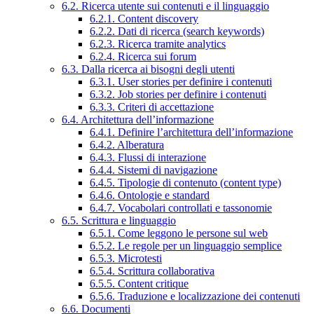
6.2. Ricerca utente sui contenuti e il linguaggio
6.2.1. Content discovery
6.2.2. Dati di ricerca (search keywords)
6.2.3. Ricerca tramite analytics
6.2.4. Ricerca sui forum
6.3. Dalla ricerca ai bisogni degli utenti
6.3.1. User stories per definire i contenuti
6.3.2. Job stories per definire i contenuti
6.3.3. Criteri di accettazione
6.4. Architettura dell’informazione
6.4.1. Definire l’architettura dell’informazione
6.4.2. Alberatura
6.4.3. Flussi di interazione
6.4.4. Sistemi di navigazione
6.4.5. Tipologie di contenuto (content type)
6.4.6. Ontologie e standard
6.4.7. Vocabolari controllati e tassonomie
6.5. Scrittura e linguaggio
6.5.1. Come leggono le persone sul web
6.5.2. Le regole per un linguaggio semplice
6.5.3. Microtesti
6.5.4. Scrittura collaborativa
6.5.5. Content critique
6.5.6. Traduzione e localizzazione dei contenuti
6.6. Documenti