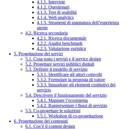
4.1.1. Interviste
4.1.2. Questionari
4.1.3. Test di usabilità
4.1.4. Web analytics
4.1.5. Strumenti di mappatura dell’esperienza
utente
4.2. Ricerca secondaria
4.2.1. Ricerca documentale
4.2.2. Analisi benchmark
4.2.3. Valutazione euristica
5. Progettazione dei servizi
5.1. Cosa sono i servizi e il service design
5.2. Progettare servizi pubblici digitali
5.3. Definire il modello di servizio
5.3.1. Identificare gli attori coinvolti
5.3.2. Formulare la proposta di valore
5.3.3. Inquadrare gli elementi costitutivi del
servizio
5.4. Descrivere il funzionamento del servizio
5.4.1. Mappare l’ecosistema
5.4.2. Rappresentare i flussi di servizio
5.5. Co-progettare le soluzioni
5.5.1. Workshop di co-progettazione
6. Progettazione dei contenuti
6.1. Cos’è il content design