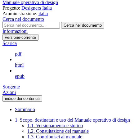
Manuale operativo di design
Progetto:
Designers Italia
Amministrazione:
italia
Cerca nel documento
Cerca nel documento
Informazioni
versione-corrente
Scarica
pdf
html
epub
Sorgente
Azioni
indice dei contenuti
Sommario
1. Scopo, destinatari e uso del Manuale operativo di design
1.1. Versionamento e storico
1.2. Consultazione del manuale
1.3. Contribuisci al manuale