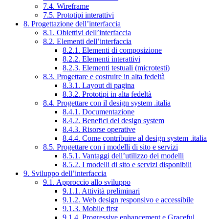
7.4. Wireframe
7.5. Prototipi interattivi
8. Progettazione dell’interfaccia
8.1. Obiettivi dell’interfaccia
8.2. Elementi dell’interfaccia
8.2.1. Elementi di composizione
8.2.2. Elementi interattivi
8.2.3. Elementi testuali (microtesti)
8.3. Progettare e costruire in alta fedeltà
8.3.1. Layout di pagina
8.3.2. Prototipi in alta fedeltà
8.4. Progettare con il design system .italia
8.4.1. Documentazione
8.4.2. Benefici del design system
8.4.3. Risorse operative
8.4.4. Come contribuire al design system .italia
8.5. Progettare con i modelli di sito e servizi
8.5.1. Vantaggi dell’utilizzo dei modelli
8.5.2. I modelli di sito e servizi disponibili
9. Sviluppo dell’interfaccia
9.1. Approccio allo sviluppo
9.1.1. Attività preliminari
9.1.2. Web design responsivo e accessibile
9.1.3. Mobile first
9.1.4. Progressive enhancement e Graceful