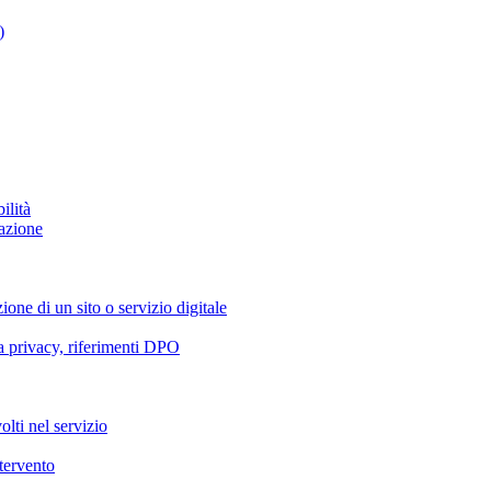
)
ilità
azione
ione di un sito o servizio digitale
va privacy, riferimenti DPO
olti nel servizio
ntervento