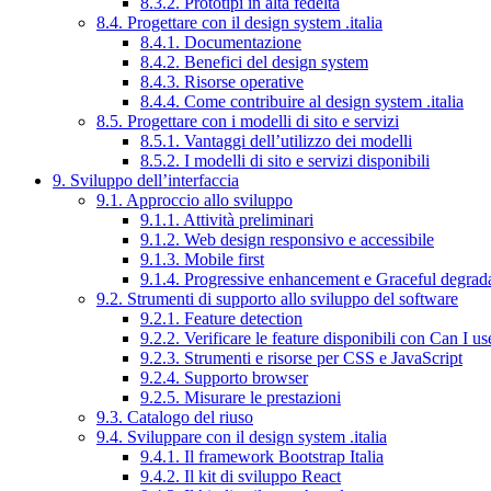
8.3.2. Prototipi in alta fedeltà
8.4. Progettare con il design system .italia
8.4.1. Documentazione
8.4.2. Benefici del design system
8.4.3. Risorse operative
8.4.4. Come contribuire al design system .italia
8.5. Progettare con i modelli di sito e servizi
8.5.1. Vantaggi dell’utilizzo dei modelli
8.5.2. I modelli di sito e servizi disponibili
9. Sviluppo dell’interfaccia
9.1. Approccio allo sviluppo
9.1.1. Attività preliminari
9.1.2. Web design responsivo e accessibile
9.1.3. Mobile first
9.1.4. Progressive enhancement e Graceful degrad
9.2. Strumenti di supporto allo sviluppo del software
9.2.1. Feature detection
9.2.2. Verificare le feature disponibili con Can I us
9.2.3. Strumenti e risorse per CSS e JavaScript
9.2.4. Supporto browser
9.2.5. Misurare le prestazioni
9.3. Catalogo del riuso
9.4. Sviluppare con il design system .italia
9.4.1. Il framework Bootstrap Italia
9.4.2. Il kit di sviluppo React