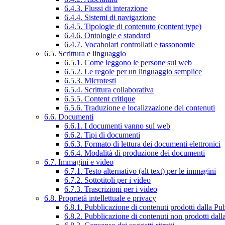
6.4.3. Flussi di interazione
6.4.4. Sistemi di navigazione
6.4.5. Tipologie di contenuto (content type)
6.4.6. Ontologie e standard
6.4.7. Vocabolari controllati e tassonomie
6.5. Scrittura e linguaggio
6.5.1. Come leggono le persone sul web
6.5.2. Le regole per un linguaggio semplice
6.5.3. Microtesti
6.5.4. Scrittura collaborativa
6.5.5. Content critique
6.5.6. Traduzione e localizzazione dei contenuti
6.6. Documenti
6.6.1. I documenti vanno sul web
6.6.2. Tipi di documenti
6.6.3. Formato di lettura dei documenti elettronici
6.6.4. Modalità di produzione dei documenti
6.7. Immagini e video
6.7.1. Testo alternativo (alt text) per le immagini
6.7.2. Sottotitoli per i video
6.7.3. Trascrizioni per i video
6.8. Proprietà intellettuale e privacy
6.8.1. Pubblicazione di contenuti prodotti dalla P
6.8.2. Pubblicazione di contenuti non prodotti dal