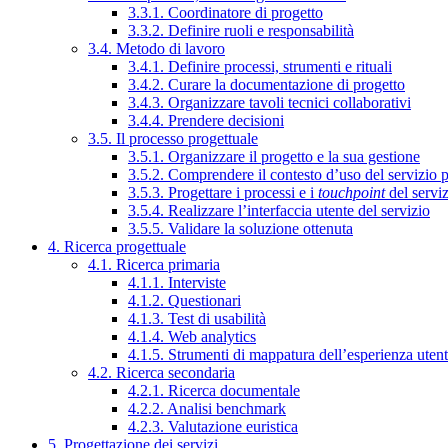
3.3.1. Coordinatore di progetto
3.3.2. Definire ruoli e responsabilità
3.4. Metodo di lavoro
3.4.1. Definire processi, strumenti e rituali
3.4.2. Curare la documentazione di progetto
3.4.3. Organizzare tavoli tecnici collaborativi
3.4.4. Prendere decisioni
3.5. Il processo progettuale
3.5.1. Organizzare il progetto e la sua gestione
3.5.2. Comprendere il contesto d’uso del servizio 
3.5.3. Progettare i processi e i
touchpoint
del servi
3.5.4. Realizzare l’interfaccia utente del servizio
3.5.5. Validare la soluzione ottenuta
4. Ricerca progettuale
4.1. Ricerca primaria
4.1.1. Interviste
4.1.2. Questionari
4.1.3. Test di usabilità
4.1.4. Web analytics
4.1.5. Strumenti di mappatura dell’esperienza uten
4.2. Ricerca secondaria
4.2.1. Ricerca documentale
4.2.2. Analisi benchmark
4.2.3. Valutazione euristica
5. Progettazione dei servizi