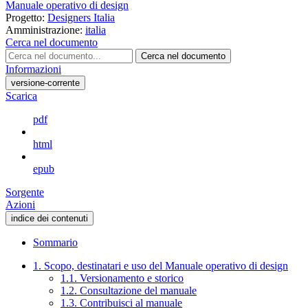
Manuale operativo di design
Progetto:
Designers Italia
Amministrazione:
italia
Cerca nel documento
Cerca nel documento
Informazioni
versione-corrente
Scarica
pdf
html
epub
Sorgente
Azioni
indice dei contenuti
Sommario
1. Scopo, destinatari e uso del Manuale operativo di design
1.1. Versionamento e storico
1.2. Consultazione del manuale
1.3. Contribuisci al manuale