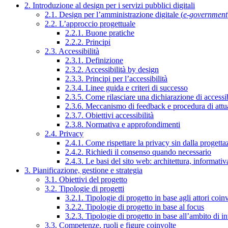
2. Introduzione al design per i servizi pubblici digitali
2.1. Design per l’amministrazione digitale (
e-government
2.2. L’approccio progettuale
2.2.1. Buone pratiche
2.2.2. Principi
2.3. Accessibilità
2.3.1. Definizione
2.3.2. Accessibilità by design
2.3.3. Principi per l’accessibilità
2.3.4. Linee guida e criteri di successo
2.3.5. Come rilasciare una dichiarazione di accessib
2.3.6. Meccanismo di feedback e procedura di attu
2.3.7. Obiettivi accessibilità
2.3.8. Normativa e approfondimenti
2.4. Privacy
2.4.1. Come rispettare la privacy sin dalla progettaz
2.4.2. Richiedi il consenso quando necessario
2.4.3. Le basi del sito web: architettura, informati
3. Pianificazione, gestione e strategia
3.1. Obiettivi del progetto
3.2. Tipologie di progetti
3.2.1. Tipologie di progetto in base agli attori coinv
3.2.2. Tipologie di progetto in base al focus
3.2.3. Tipologie di progetto in base all’ambito di i
3.3. Competenze, ruoli e figure coinvolte