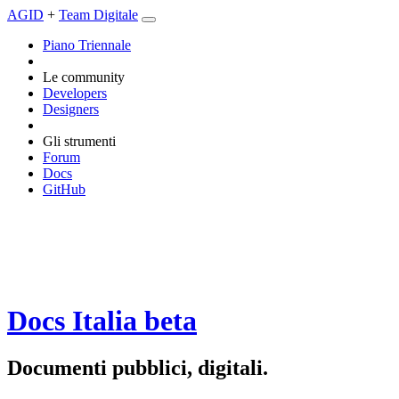
AGID
+
Team Digitale
Piano Triennale
Le community
Developers
Designers
Gli strumenti
Forum
Docs
GitHub
Docs Italia
beta
Documenti pubblici, digitali.