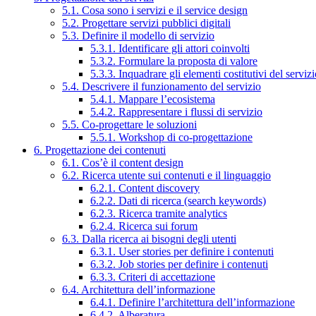
5.1. Cosa sono i servizi e il service design
5.2. Progettare servizi pubblici digitali
5.3. Definire il modello di servizio
5.3.1. Identificare gli attori coinvolti
5.3.2. Formulare la proposta di valore
5.3.3. Inquadrare gli elementi costitutivi del serviz
5.4. Descrivere il funzionamento del servizio
5.4.1. Mappare l’ecosistema
5.4.2. Rappresentare i flussi di servizio
5.5. Co-progettare le soluzioni
5.5.1. Workshop di co-progettazione
6. Progettazione dei contenuti
6.1. Cos’è il content design
6.2. Ricerca utente sui contenuti e il linguaggio
6.2.1. Content discovery
6.2.2. Dati di ricerca (search keywords)
6.2.3. Ricerca tramite analytics
6.2.4. Ricerca sui forum
6.3. Dalla ricerca ai bisogni degli utenti
6.3.1. User stories per definire i contenuti
6.3.2. Job stories per definire i contenuti
6.3.3. Criteri di accettazione
6.4. Architettura dell’informazione
6.4.1. Definire l’architettura dell’informazione
6.4.2. Alberatura