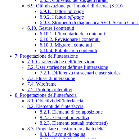
6.8.3. Consenso dei soggetti ritratti
6.9. Ottimizzazione per i motori di ricerca (SEO)
6.9.1. I fattori
on-page
6.9.2. I fattori
off-page
6.9.3. Strumenti di diagnostica SEO: Search Cons
6.10. Gestire i contenuti
6.10.1. L’inventario dei contenuti
6.10.2. Revisionare i contenuti
6.10.3. Migrare i contenuti
6.10.4. Pubblicare i contenuti
7. Progettazione dell’interazione
7.1. Caratteristiche dell’interazione
7.2. User stories per definire l’interazione
7.2.1. Differenza tra scenari e user stories
7.3. Flussi di interazione
7.4. Wireframe
7.5. Prototipi interattivi
8. Progettazione dell’interfaccia
8.1. Obiettivi dell’interfaccia
8.2. Elementi dell’interfaccia
8.2.1. Elementi di composizione
8.2.2. Elementi interattivi
8.2.3. Elementi testuali (microtesti)
8.3. Progettare e costruire in alta fedeltà
8.3.1. Layout di pagina