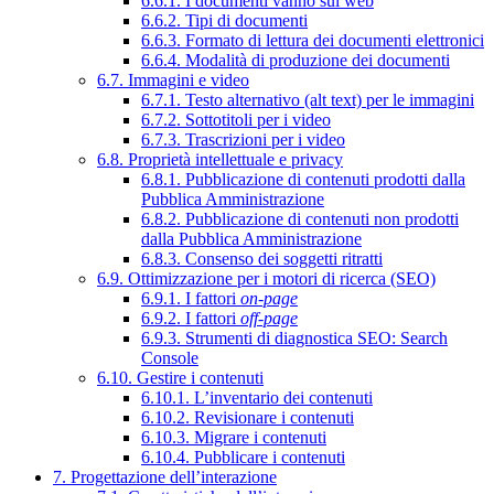
6.6.1. I documenti vanno sul web
6.6.2. Tipi di documenti
6.6.3. Formato di lettura dei documenti elettronici
6.6.4. Modalità di produzione dei documenti
6.7. Immagini e video
6.7.1. Testo alternativo (alt text) per le immagini
6.7.2. Sottotitoli per i video
6.7.3. Trascrizioni per i video
6.8. Proprietà intellettuale e privacy
6.8.1. Pubblicazione di contenuti prodotti dalla
Pubblica Amministrazione
6.8.2. Pubblicazione di contenuti non prodotti
dalla Pubblica Amministrazione
6.8.3. Consenso dei soggetti ritratti
6.9. Ottimizzazione per i motori di ricerca (SEO)
6.9.1. I fattori
on-page
6.9.2. I fattori
off-page
6.9.3. Strumenti di diagnostica SEO: Search
Console
6.10. Gestire i contenuti
6.10.1. L’inventario dei contenuti
6.10.2. Revisionare i contenuti
6.10.3. Migrare i contenuti
6.10.4. Pubblicare i contenuti
7. Progettazione dell’interazione