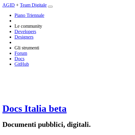
AGID
+
Team Digitale
Piano Triennale
Le community
Developers
Designers
Gli strumenti
Forum
Docs
GitHub
Docs Italia
beta
Documenti pubblici, digitali.