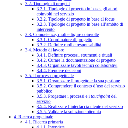
3.2. Tipologie di progetti
3.2.1. Tipologie di progetto in base agli attori
coinvolti nel servizio
3.2.2. Tipologie di progetto in base al focus
3.2.3. Tipologie di progetto in base all’ambito di
intervento
3.3. Competenze, ruoli e figure coinvolte
3.3.1. Coordinatore di progetto
3.3.2. Definire ruoli e responsabilità
3.4. Metodo di lavoro
3.4.1. Definire processi, strumenti e rituali
3.4.2. Curare la documentazione di progetto
3.4.3. Organizzare tavoli tecnici collaborativi
3.4.4. Prendere decisioni
3.5. Il processo progettuale
3.5.1. Organizzare il progetto e la sua gestione
3.5.2. Comprendere il contesto d’uso del servizio
pubblico
3.5.3. Progettare i processi e i
touchpoint
del
servizio
3.5.4. Realizzare l’interfaccia utente del servizio
3.5.5. Validare la soluzione ottenuta
4. Ricerca progettuale
4.1. Ricerca primaria
4.1.1. Interviste