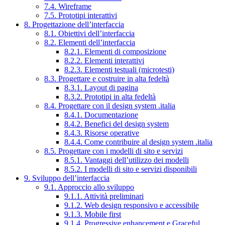
7.4. Wireframe
7.5. Prototipi interattivi
8. Progettazione dell’interfaccia
8.1. Obiettivi dell’interfaccia
8.2. Elementi dell’interfaccia
8.2.1. Elementi di composizione
8.2.2. Elementi interattivi
8.2.3. Elementi testuali (microtesti)
8.3. Progettare e costruire in alta fedeltà
8.3.1. Layout di pagina
8.3.2. Prototipi in alta fedeltà
8.4. Progettare con il design system .italia
8.4.1. Documentazione
8.4.2. Benefici del design system
8.4.3. Risorse operative
8.4.4. Come contribuire al design system .italia
8.5. Progettare con i modelli di sito e servizi
8.5.1. Vantaggi dell’utilizzo dei modelli
8.5.2. I modelli di sito e servizi disponibili
9. Sviluppo dell’interfaccia
9.1. Approccio allo sviluppo
9.1.1. Attività preliminari
9.1.2. Web design responsivo e accessibile
9.1.3. Mobile first
9.1.4. Progressive enhancement e Graceful