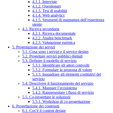
4.1.1. Interviste
4.1.2. Questionari
4.1.3. Test di usabilità
4.1.4. Web analytics
4.1.5. Strumenti di mappatura dell’esperienza
utente
4.2. Ricerca secondaria
4.2.1. Ricerca documentale
4.2.2. Analisi benchmark
4.2.3. Valutazione euristica
5. Progettazione dei servizi
5.1. Cosa sono i servizi e il service design
5.2. Progettare servizi pubblici digitali
5.3. Definire il modello di servizio
5.3.1. Identificare gli attori coinvolti
5.3.2. Formulare la proposta di valore
5.3.3. Inquadrare gli elementi costitutivi del
servizio
5.4. Descrivere il funzionamento del servizio
5.4.1. Mappare l’ecosistema
5.4.2. Rappresentare i flussi di servizio
5.5. Co-progettare le soluzioni
5.5.1. Workshop di co-progettazione
6. Progettazione dei contenuti
6.1. Cos’è il content design