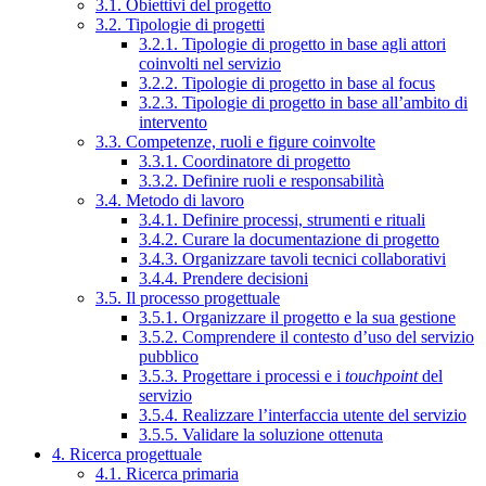
3.1. Obiettivi del progetto
3.2. Tipologie di progetti
3.2.1. Tipologie di progetto in base agli attori
coinvolti nel servizio
3.2.2. Tipologie di progetto in base al focus
3.2.3. Tipologie di progetto in base all’ambito di
intervento
3.3. Competenze, ruoli e figure coinvolte
3.3.1. Coordinatore di progetto
3.3.2. Definire ruoli e responsabilità
3.4. Metodo di lavoro
3.4.1. Definire processi, strumenti e rituali
3.4.2. Curare la documentazione di progetto
3.4.3. Organizzare tavoli tecnici collaborativi
3.4.4. Prendere decisioni
3.5. Il processo progettuale
3.5.1. Organizzare il progetto e la sua gestione
3.5.2. Comprendere il contesto d’uso del servizio
pubblico
3.5.3. Progettare i processi e i
touchpoint
del
servizio
3.5.4. Realizzare l’interfaccia utente del servizio
3.5.5. Validare la soluzione ottenuta
4. Ricerca progettuale
4.1. Ricerca primaria