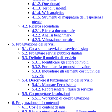
4.1.2. Questionari
4.1.3. Test di usabilità
4.1.4. Web analytics
4.1.5. Strumenti di mappatura dell’esperienza
utente
4.2. Ricerca secondaria
4.2.1. Ricerca documentale
4.2.2. Analisi benchmark
4.2.3. Valutazione euristica
5. Progettazione dei servizi
5.1. Cosa sono i servizi e il service design
5.2. Progettare servizi pubblici digitali
5.3. Definire il modello di servizio
5.3.1. Identificare gli attori coinvolti
5.3.2. Formulare la proposta di valore
5.3.3. Inquadrare gli elementi costitutivi del
servizio
5.4. Descrivere il funzionamento del servizio
5.4.1. Mappare l’ecosistema
5.4.2. Rappresentare i flussi di servizio
5.5. Co-progettare le soluzioni
5.5.1. Workshop di co-progettazione
6. Progettazione dei contenuti
6.1. Cos’è il content design
6.2. Ricerca utente sui contenuti e il linguaggio