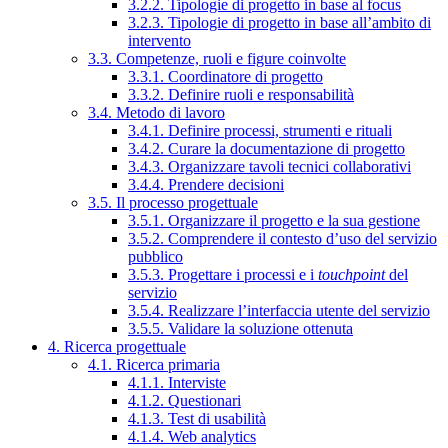
3.2.2. Tipologie di progetto in base al focus
3.2.3. Tipologie di progetto in base all’ambito di
intervento
3.3. Competenze, ruoli e figure coinvolte
3.3.1. Coordinatore di progetto
3.3.2. Definire ruoli e responsabilità
3.4. Metodo di lavoro
3.4.1. Definire processi, strumenti e rituali
3.4.2. Curare la documentazione di progetto
3.4.3. Organizzare tavoli tecnici collaborativi
3.4.4. Prendere decisioni
3.5. Il processo progettuale
3.5.1. Organizzare il progetto e la sua gestione
3.5.2. Comprendere il contesto d’uso del servizio
pubblico
3.5.3. Progettare i processi e i
touchpoint
del
servizio
3.5.4. Realizzare l’interfaccia utente del servizio
3.5.5. Validare la soluzione ottenuta
4. Ricerca progettuale
4.1. Ricerca primaria
4.1.1. Interviste
4.1.2. Questionari
4.1.3. Test di usabilità
4.1.4. Web analytics