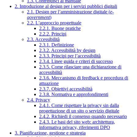
1.3. Contribuisci al manuale
2. Introduzione al design per i servizi pubblici digitali
2.1. Design per l’amministrazione digitale (
e-
government
)
2.2. L’approccio progettuale
2.2.1. Buone pratiche
2.2.2. Principi
2.3. Accessibilità
2.3.1. Definizione
2.3.2. Accessibilità by design
2.3.3. Principi per l’accessibilità
2.3.4. Linee guida e criteri di successo
2.3.5. Come rilasciare una dichiarazione di
accessibilità
2.3.6. Meccanismo di feedback e procedura di
attuazione
2.3.7. Obiettivi accessibilità
2.3.8. Normativa e approfondimenti
2.4. Privacy
2.4.1. Come rispettare la privacy sin dalla
progettazione di un sito o servizio digitale
2.4.2. Richiedi il consenso quando necessario
2.4.3. Le basi del sito web: architettura,
informativa privacy, riferimenti DPO
3. Pianificazione, gestione e strategia