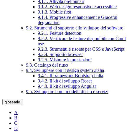
9.1.1. Attività preliminari
9.1.2. Web design responsivo e accessibile
9.1.3. Mobile first
9.1.4. Progressive enhancement e Graceful
degradation
9.2. Strumenti di supporto allo sviluppo del software
9.2.1. Feature detection
9.2.2. Verificare le feature disponibili con Can I
use
9.2.3. Strumenti e risorse per CSS e JavaScript
9.2.4. Supporto browser
9.2.5. Misurare le prestazioni
9.3. Catalogo del riuso
9.4. Sviluppare con il design system .italia
9.4.1. Il framework Bootstrap Italia
9.4.2. Il kit di sviluppo React
9.4.3. Il kit di sviluppo Angular
9.5. Sviluppare con i modelli di sito e servizi
glossario
A
B
C
D