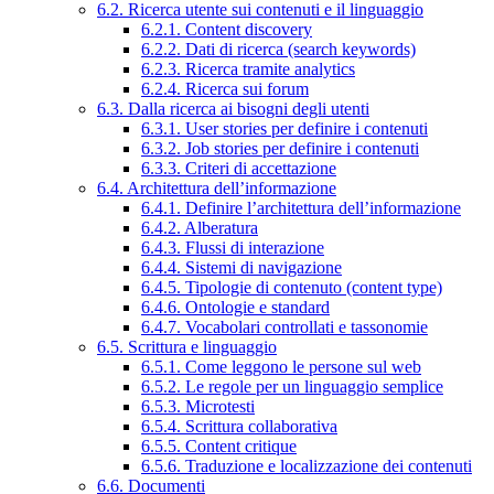
6.2. Ricerca utente sui contenuti e il linguaggio
6.2.1. Content discovery
6.2.2. Dati di ricerca (search keywords)
6.2.3. Ricerca tramite analytics
6.2.4. Ricerca sui forum
6.3. Dalla ricerca ai bisogni degli utenti
6.3.1. User stories per definire i contenuti
6.3.2. Job stories per definire i contenuti
6.3.3. Criteri di accettazione
6.4. Architettura dell’informazione
6.4.1. Definire l’architettura dell’informazione
6.4.2. Alberatura
6.4.3. Flussi di interazione
6.4.4. Sistemi di navigazione
6.4.5. Tipologie di contenuto (content type)
6.4.6. Ontologie e standard
6.4.7. Vocabolari controllati e tassonomie
6.5. Scrittura e linguaggio
6.5.1. Come leggono le persone sul web
6.5.2. Le regole per un linguaggio semplice
6.5.3. Microtesti
6.5.4. Scrittura collaborativa
6.5.5. Content critique
6.5.6. Traduzione e localizzazione dei contenuti
6.6. Documenti