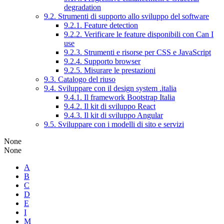
degradation
9.2. Strumenti di supporto allo sviluppo del software
9.2.1. Feature detection
9.2.2. Verificare le feature disponibili con Can I
use
9.2.3. Strumenti e risorse per CSS e JavaScript
9.2.4. Supporto browser
9.2.5. Misurare le prestazioni
9.3. Catalogo del riuso
9.4. Sviluppare con il design system .italia
9.4.1. Il framework Bootstrap Italia
9.4.2. Il kit di sviluppo React
9.4.3. Il kit di sviluppo Angular
9.5. Sviluppare con i modelli di sito e servizi
None
None
A
B
C
D
E
I
M