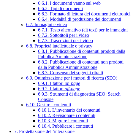
6.6.1. I documenti vanno sul web
6.6.2. Tipi di documenti
6.6.3. Formato di lettura dei documenti elettronici
6.6.4. Modalità di produzione dei documenti
6.7. Immagini e video
6.7.1. Testo alternativo (alt text) per le immagini
6.7.2. Sottotitoli per i video
6.7.3. Trascrizioni per i video
6.8. Proprietà intellettuale e privacy
6.8.1. Pubblicazione di contenuti prodotti dalla
Pubblica Amministrazione
6.8.2. Pubblicazione di contenuti non prodotti
dalla Pubblica Amministrazione
6.8.3. Consenso dei soggetti ritratti
6.9. Ottimizzazione per i motori di ricerca (SEO)
6.9.1. I fattori
on-page
6.9.2. I fattori
off-page
6.9.3. Strumenti di diagnostica SEO: Search
Console
6.10. Gestire i contenuti
6.10.1. L’inventario dei contenuti
6.10.2. Revisionare i contenuti
6.10.3. Migrare i contenuti
6.10.4. Pubblicare i contenuti
7. Progettazione dell’interazione