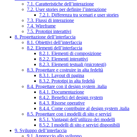
7.1. Caratteristiche dell’interazione
7.2. User stories per definire l’interazione
7.2.1. Differenza tra scenari e user stories
7.3. Flussi di interazione
7.4. Wireframe
7.5. Prototipi interattivi
8. Progettazione dell’interfaccia
8.1. Obiettivi dell’interfaccia
8.2. Elementi dell’interfaccia
8.2.1. Elementi di composizione
8.2.2. Elementi interattivi
8.2.3. Elementi testuali (microtesti)
8.3. Progettare e costruire in alta fedeltà
8.3.1. Layout di pagina
8.3.2. Prototipi in alta fedeltà
8.4. Progettare con il design system .italia
8.4.1. Documentazione
8.4.2. Benefici del design system
8.4.3. Risorse operative
8.4.4. Come contribuire al design system .italia
8.5. Progettare con i modelli di sito e servizi
8.5.1. Vantaggi dell’utilizzo dei modelli
8.5.2. I modelli di sito e servizi disponibili
9. Sviluppo dell’interfaccia
9.1. Approccio allo sviluppo