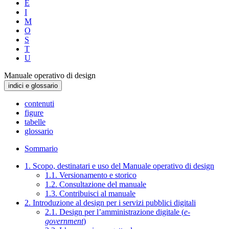
E
I
M
O
S
T
U
Manuale operativo di design
indici e glossario
contenuti
figure
tabelle
glossario
Sommario
1. Scopo, destinatari e uso del Manuale operativo di design
1.1. Versionamento e storico
1.2. Consultazione del manuale
1.3. Contribuisci al manuale
2. Introduzione al design per i servizi pubblici digitali
2.1. Design per l’amministrazione digitale (
e-
government
)