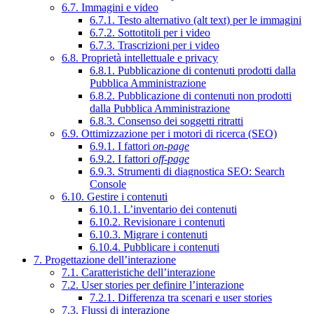
6.7. Immagini e video
6.7.1. Testo alternativo (alt text) per le immagini
6.7.2. Sottotitoli per i video
6.7.3. Trascrizioni per i video
6.8. Proprietà intellettuale e privacy
6.8.1. Pubblicazione di contenuti prodotti dalla
Pubblica Amministrazione
6.8.2. Pubblicazione di contenuti non prodotti
dalla Pubblica Amministrazione
6.8.3. Consenso dei soggetti ritratti
6.9. Ottimizzazione per i motori di ricerca (SEO)
6.9.1. I fattori
on-page
6.9.2. I fattori
off-page
6.9.3. Strumenti di diagnostica SEO: Search
Console
6.10. Gestire i contenuti
6.10.1. L’inventario dei contenuti
6.10.2. Revisionare i contenuti
6.10.3. Migrare i contenuti
6.10.4. Pubblicare i contenuti
7. Progettazione dell’interazione
7.1. Caratteristiche dell’interazione
7.2. User stories per definire l’interazione
7.2.1. Differenza tra scenari e user stories
7.3. Flussi di interazione