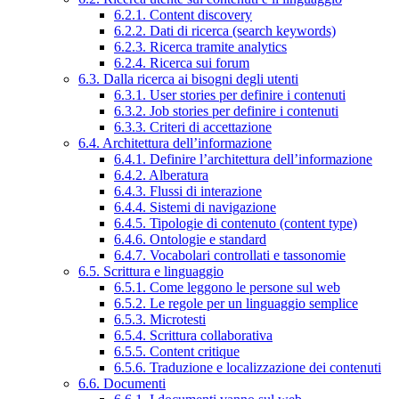
6.2.1. Content discovery
6.2.2. Dati di ricerca (search keywords)
6.2.3. Ricerca tramite analytics
6.2.4. Ricerca sui forum
6.3. Dalla ricerca ai bisogni degli utenti
6.3.1. User stories per definire i contenuti
6.3.2. Job stories per definire i contenuti
6.3.3. Criteri di accettazione
6.4. Architettura dell’informazione
6.4.1. Definire l’architettura dell’informazione
6.4.2. Alberatura
6.4.3. Flussi di interazione
6.4.4. Sistemi di navigazione
6.4.5. Tipologie di contenuto (content type)
6.4.6. Ontologie e standard
6.4.7. Vocabolari controllati e tassonomie
6.5. Scrittura e linguaggio
6.5.1. Come leggono le persone sul web
6.5.2. Le regole per un linguaggio semplice
6.5.3. Microtesti
6.5.4. Scrittura collaborativa
6.5.5. Content critique
6.5.6. Traduzione e localizzazione dei contenuti
6.6. Documenti