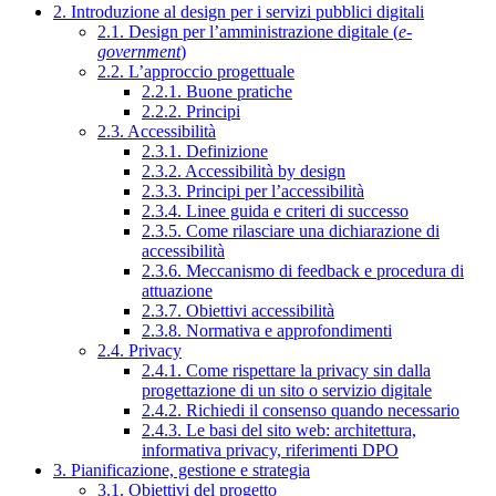
2. Introduzione al design per i servizi pubblici digitali
2.1. Design per l’amministrazione digitale (
e-
government
)
2.2. L’approccio progettuale
2.2.1. Buone pratiche
2.2.2. Principi
2.3. Accessibilità
2.3.1. Definizione
2.3.2. Accessibilità by design
2.3.3. Principi per l’accessibilità
2.3.4. Linee guida e criteri di successo
2.3.5. Come rilasciare una dichiarazione di
accessibilità
2.3.6. Meccanismo di feedback e procedura di
attuazione
2.3.7. Obiettivi accessibilità
2.3.8. Normativa e approfondimenti
2.4. Privacy
2.4.1. Come rispettare la privacy sin dalla
progettazione di un sito o servizio digitale
2.4.2. Richiedi il consenso quando necessario
2.4.3. Le basi del sito web: architettura,
informativa privacy, riferimenti DPO
3. Pianificazione, gestione e strategia
3.1. Obiettivi del progetto