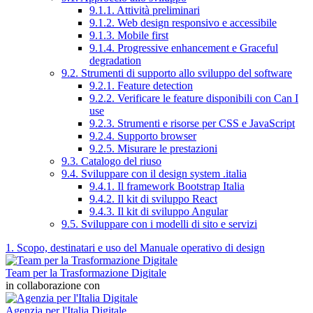
9.1.1. Attività preliminari
9.1.2. Web design responsivo e accessibile
9.1.3. Mobile first
9.1.4. Progressive enhancement e Graceful
degradation
9.2. Strumenti di supporto allo sviluppo del software
9.2.1. Feature detection
9.2.2. Verificare le feature disponibili con Can I
use
9.2.3. Strumenti e risorse per CSS e JavaScript
9.2.4. Supporto browser
9.2.5. Misurare le prestazioni
9.3. Catalogo del riuso
9.4. Sviluppare con il design system .italia
9.4.1. Il framework Bootstrap Italia
9.4.2. Il kit di sviluppo React
9.4.3. Il kit di sviluppo Angular
9.5. Sviluppare con i modelli di sito e servizi
1. Scopo, destinatari e uso del Manuale operativo di design
Team per la Trasformazione Digitale
in collaborazione con
Agenzia per l'Italia Digitale