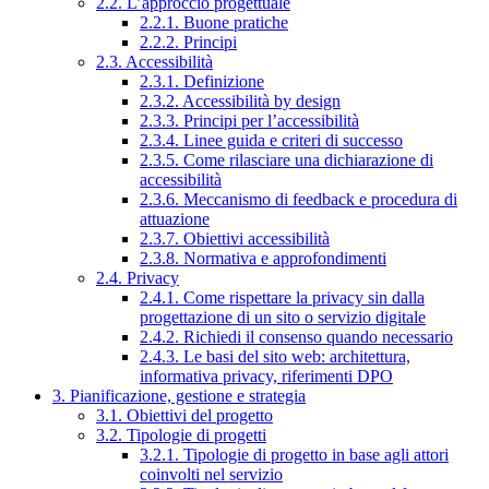
2.2. L’approccio progettuale
2.2.1. Buone pratiche
2.2.2. Principi
2.3. Accessibilità
2.3.1. Definizione
2.3.2. Accessibilità by design
2.3.3. Principi per l’accessibilità
2.3.4. Linee guida e criteri di successo
2.3.5. Come rilasciare una dichiarazione di
accessibilità
2.3.6. Meccanismo di feedback e procedura di
attuazione
2.3.7. Obiettivi accessibilità
2.3.8. Normativa e approfondimenti
2.4. Privacy
2.4.1. Come rispettare la privacy sin dalla
progettazione di un sito o servizio digitale
2.4.2. Richiedi il consenso quando necessario
2.4.3. Le basi del sito web: architettura,
informativa privacy, riferimenti DPO
3. Pianificazione, gestione e strategia
3.1. Obiettivi del progetto
3.2. Tipologie di progetti
3.2.1. Tipologie di progetto in base agli attori
coinvolti nel servizio