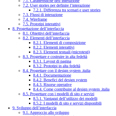
7.1. Caratteristiche dell’interazione
7.2. User stories per definire l’interazione
7.2.1. Differenza tra scenari e user stories
7.3. Flussi di interazione
7.4. Wireframe
7.5. Prototipi interattivi
8. Progettazione dell’interfaccia
8.1. Obiettivi dell’interfaccia
8.2. Elementi dell’interfaccia
8.2.1. Elementi di composizione
8.2.2. Elementi interattivi
8.2.3. Elementi testuali (microtesti)
8.3. Progettare e costruire in alta fedeltà
8.3.1. Layout di pagina
8.3.2. Prototipi in alta fedeltà
8.4. Progettare con il design system .italia
8.4.1. Documentazione
8.4.2. Benefici del design system
8.4.3. Risorse operative
8.4.4. Come contribuire al design system .italia
8.5. Progettare con i modelli di sito e servizi
8.5.1. Vantaggi dell’utilizzo dei modelli
8.5.2. I modelli di sito e servizi disponibili
9. Sviluppo dell’interfaccia
9.1. Approccio allo sviluppo