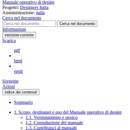
Manuale operativo di design
Progetto:
Designers Italia
Amministrazione:
italia
Cerca nel documento
Cerca nel documento
Informazioni
versione-corrente
Scarica
pdf
html
epub
Sorgente
Azioni
indice dei contenuti
Sommario
1. Scopo, destinatari e uso del Manuale operativo di design
1.1. Versionamento e storico
1.2. Consultazione del manuale
1.3. Contribuisci al manuale