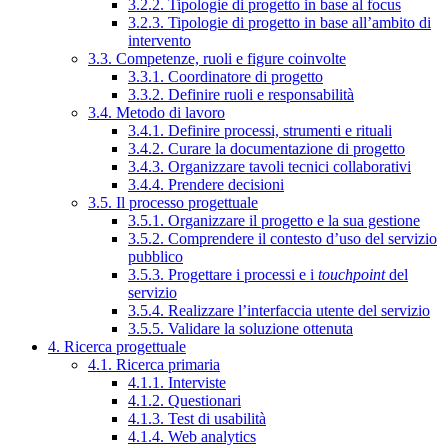
3.2.2. Tipologie di progetto in base al focus
3.2.3. Tipologie di progetto in base all’ambito di
intervento
3.3. Competenze, ruoli e figure coinvolte
3.3.1. Coordinatore di progetto
3.3.2. Definire ruoli e responsabilità
3.4. Metodo di lavoro
3.4.1. Definire processi, strumenti e rituali
3.4.2. Curare la documentazione di progetto
3.4.3. Organizzare tavoli tecnici collaborativi
3.4.4. Prendere decisioni
3.5. Il processo progettuale
3.5.1. Organizzare il progetto e la sua gestione
3.5.2. Comprendere il contesto d’uso del servizio
pubblico
3.5.3. Progettare i processi e i
touchpoint
del
servizio
3.5.4. Realizzare l’interfaccia utente del servizio
3.5.5. Validare la soluzione ottenuta
4. Ricerca progettuale
4.1. Ricerca primaria
4.1.1. Interviste
4.1.2. Questionari
4.1.3. Test di usabilità
4.1.4. Web analytics