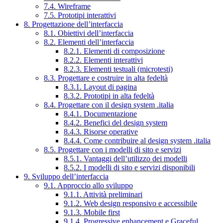
7.4. Wireframe
7.5. Prototipi interattivi
8. Progettazione dell’interfaccia
8.1. Obiettivi dell’interfaccia
8.2. Elementi dell’interfaccia
8.2.1. Elementi di composizione
8.2.2. Elementi interattivi
8.2.3. Elementi testuali (microtesti)
8.3. Progettare e costruire in alta fedeltà
8.3.1. Layout di pagina
8.3.2. Prototipi in alta fedeltà
8.4. Progettare con il design system .italia
8.4.1. Documentazione
8.4.2. Benefici del design system
8.4.3. Risorse operative
8.4.4. Come contribuire al design system .italia
8.5. Progettare con i modelli di sito e servizi
8.5.1. Vantaggi dell’utilizzo dei modelli
8.5.2. I modelli di sito e servizi disponibili
9. Sviluppo dell’interfaccia
9.1. Approccio allo sviluppo
9.1.1. Attività preliminari
9.1.2. Web design responsivo e accessibile
9.1.3. Mobile first
9.1.4. Progressive enhancement e Graceful