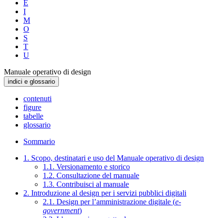
E
I
M
O
S
T
U
Manuale operativo di design
indici e glossario
contenuti
figure
tabelle
glossario
Sommario
1. Scopo, destinatari e uso del Manuale operativo di design
1.1. Versionamento e storico
1.2. Consultazione del manuale
1.3. Contribuisci al manuale
2. Introduzione al design per i servizi pubblici digitali
2.1. Design per l’amministrazione digitale (
e-
government
)