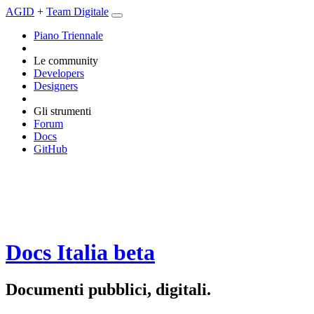
AGID
+
Team Digitale
Piano Triennale
Le community
Developers
Designers
Gli strumenti
Forum
Docs
GitHub
Docs Italia
beta
Documenti pubblici, digitali.