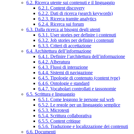
6.2. Ricerca utente sui contenuti e il linguaggio
6.2.1. Content discovery
6.2.2. Dati di ricerca (search keywords)
6.2.3. Ricerca tramite analytics
6.2.4. Ricerca sui forum
6.3. Dalla ricerca ai bisogni degli utenti
6.3.1. User stories per definire i contenuti
6.3.2. Job stories per definire i contenuti
6.3.3. Criteri di accettazione
6.4. Architettura dell’informazione
6.4.1. Definire l’architettura dell’informazione
6.4.2. Alberatura
6.4.3. Flussi di interazione
6.4.4. Sistemi di navigazione
6.4.5. Tipologie di contenuto (content type)
6.4.6. Ontologie e standard
6.4.7. Vocabolari controllati e tassonomie
6.5. Scrittura e linguaggio
6.5.1. Come leggono le persone sul web
6.5.2. Le regole per un linguaggio semplice
6.5.3. Microtesti
6.5.4. Scrittura collaborativa
6.5.5. Content critique
6.5.6. Traduzione e localizzazione dei contenuti
6.6. Documenti