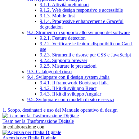
9.1.1. Attività preliminari
9.1.2. Web design responsivo e accessibile
9.1.3. Mobile first
9.1.4. Progressive enhancement e Graceful
degradation
9.2. Strumenti di supporto allo sviluppo del software
9.2.1. Feature detection
9.2.2. Verificare le feature disponibili con Can I
use
9.2.3. Strumenti e risorse per CSS e JavaScript
9.2.4. Supporto browser
9.2.5. Misurare le prestazioni
9.3. Catalogo del riuso
9.4. Sviluppare con il design system .italia
9.4.1. Il framework Bootstrap Italia
9.4.2. Il kit di sviluppo React
9.4.3. Il kit di sviluppo Angular
9.5. Sviluppare con i modelli di sito e servizi
1. Scopo, destinatari e uso del Manuale operativo di design
Team per la Trasformazione Digitale
in collaborazione con
Agenzia per l'Italia Digitale