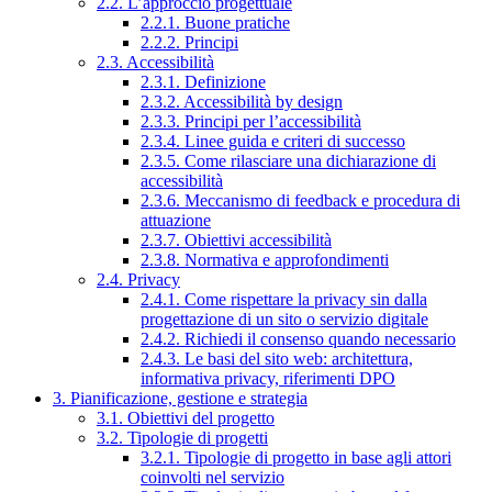
2.2. L’approccio progettuale
2.2.1. Buone pratiche
2.2.2. Principi
2.3. Accessibilità
2.3.1. Definizione
2.3.2. Accessibilità by design
2.3.3. Principi per l’accessibilità
2.3.4. Linee guida e criteri di successo
2.3.5. Come rilasciare una dichiarazione di
accessibilità
2.3.6. Meccanismo di feedback e procedura di
attuazione
2.3.7. Obiettivi accessibilità
2.3.8. Normativa e approfondimenti
2.4. Privacy
2.4.1. Come rispettare la privacy sin dalla
progettazione di un sito o servizio digitale
2.4.2. Richiedi il consenso quando necessario
2.4.3. Le basi del sito web: architettura,
informativa privacy, riferimenti DPO
3. Pianificazione, gestione e strategia
3.1. Obiettivi del progetto
3.2. Tipologie di progetti
3.2.1. Tipologie di progetto in base agli attori
coinvolti nel servizio