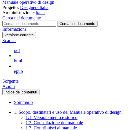
Manuale operativo di design
Progetto:
Designers Italia
Amministrazione:
italia
Cerca nel documento
Cerca nel documento
Informazioni
versione-corrente
Scarica
pdf
html
epub
Sorgente
Azioni
indice dei contenuti
Sommario
1. Scopo, destinatari e uso del Manuale operativo di design
1.1. Versionamento e storico
1.2. Consultazione del manuale
1.3. Contribuisci al manuale