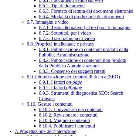
6.6.1. I documenti vanno sul web
6.6.2. Tipi di documenti
6.6.3. Formato di lettura dei documenti elettronici
6.6.4. Modalità di produzione dei documenti
6.7. Immagini e video
6.7.1. Testo alternativo (alt text) per le immagini
6.7.2. Sottotitoli per i video
6.7.3. Trascrizioni per i video
6.8. Proprietà intellettuale e privacy
6.8.1. Pubblicazione di contenuti prodotti dalla
Pubblica Amministrazione
6.8.2. Pubblicazione di contenuti non prodotti
dalla Pubblica Amministrazione
6.8.3. Consenso dei soggetti ritratti
6.9. Ottimizzazione per i motori di ricerca (SEO)
6.9.1. I fattori
on-page
6.9.2. I fattori
off-page
6.9.3. Strumenti di diagnostica SEO: Search
Console
6.10. Gestire i contenuti
6.10.1. L’inventario dei contenuti
6.10.2. Revisionare i contenuti
6.10.3. Migrare i contenuti
6.10.4. Pubblicare i contenuti
7. Progettazione dell’interazione