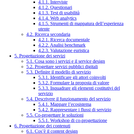
4.1.1. Interviste
4.1.2. Questionari
4.1.3. Test di usabilità
4.1.4. Web analytics
4.1.5. Strumenti di mappatura dell’esperienza
utente
4.2. Ricerca secondaria
4.2.1. Ricerca documentale
4.2.2. Analisi benchmark
4.2.3. Valutazione euristica
5. Progettazione dei servizi
5.1. Cosa sono i servizi e il service design
5.2. Progettare servizi pubblici digitali
5.3. Definire il modello di servizio
5.3.1. Identificare gli attori coinvolti
5.3.2. Formulare la proposta di valore
5.3.3. Inquadrare gli elementi costitutivi del
servizio
5.4. Descrivere il funzionamento del servizio
5.4.1. Mappare l’ecosistema
5.4.2. Rappresentare i flussi di servizio
5.5. Co-progettare le soluzioni
5.5.1. Workshop di co-progettazione
6. Progettazione dei contenuti
6.1. Cos’è il content design