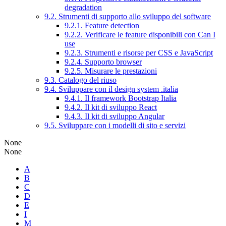
degradation
9.2. Strumenti di supporto allo sviluppo del software
9.2.1. Feature detection
9.2.2. Verificare le feature disponibili con Can I
use
9.2.3. Strumenti e risorse per CSS e JavaScript
9.2.4. Supporto browser
9.2.5. Misurare le prestazioni
9.3. Catalogo del riuso
9.4. Sviluppare con il design system .italia
9.4.1. Il framework Bootstrap Italia
9.4.2. Il kit di sviluppo React
9.4.3. Il kit di sviluppo Angular
9.5. Sviluppare con i modelli di sito e servizi
None
None
A
B
C
D
E
I
M