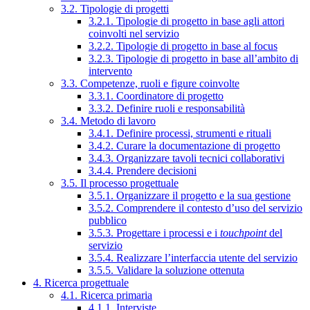
3.2. Tipologie di progetti
3.2.1. Tipologie di progetto in base agli attori
coinvolti nel servizio
3.2.2. Tipologie di progetto in base al focus
3.2.3. Tipologie di progetto in base all’ambito di
intervento
3.3. Competenze, ruoli e figure coinvolte
3.3.1. Coordinatore di progetto
3.3.2. Definire ruoli e responsabilità
3.4. Metodo di lavoro
3.4.1. Definire processi, strumenti e rituali
3.4.2. Curare la documentazione di progetto
3.4.3. Organizzare tavoli tecnici collaborativi
3.4.4. Prendere decisioni
3.5. Il processo progettuale
3.5.1. Organizzare il progetto e la sua gestione
3.5.2. Comprendere il contesto d’uso del servizio
pubblico
3.5.3. Progettare i processi e i
touchpoint
del
servizio
3.5.4. Realizzare l’interfaccia utente del servizio
3.5.5. Validare la soluzione ottenuta
4. Ricerca progettuale
4.1. Ricerca primaria
4.1.1. Interviste