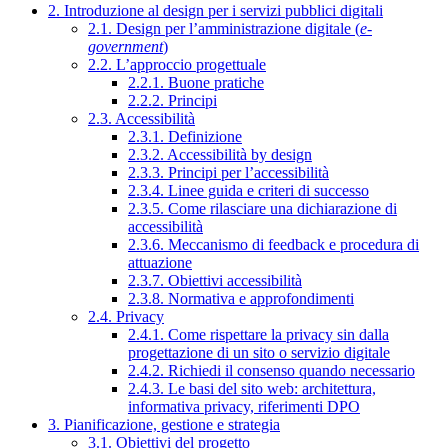
2. Introduzione al design per i servizi pubblici digitali
2.1. Design per l’amministrazione digitale (
e-
government
)
2.2. L’approccio progettuale
2.2.1. Buone pratiche
2.2.2. Principi
2.3. Accessibilità
2.3.1. Definizione
2.3.2. Accessibilità by design
2.3.3. Principi per l’accessibilità
2.3.4. Linee guida e criteri di successo
2.3.5. Come rilasciare una dichiarazione di
accessibilità
2.3.6. Meccanismo di feedback e procedura di
attuazione
2.3.7. Obiettivi accessibilità
2.3.8. Normativa e approfondimenti
2.4. Privacy
2.4.1. Come rispettare la privacy sin dalla
progettazione di un sito o servizio digitale
2.4.2. Richiedi il consenso quando necessario
2.4.3. Le basi del sito web: architettura,
informativa privacy, riferimenti DPO
3. Pianificazione, gestione e strategia
3.1. Obiettivi del progetto