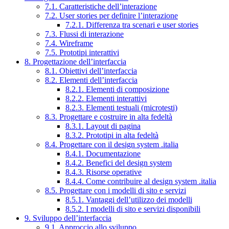
7.1. Caratteristiche dell’interazione
7.2. User stories per definire l’interazione
7.2.1. Differenza tra scenari e user stories
7.3. Flussi di interazione
7.4. Wireframe
7.5. Prototipi interattivi
8. Progettazione dell’interfaccia
8.1. Obiettivi dell’interfaccia
8.2. Elementi dell’interfaccia
8.2.1. Elementi di composizione
8.2.2. Elementi interattivi
8.2.3. Elementi testuali (microtesti)
8.3. Progettare e costruire in alta fedeltà
8.3.1. Layout di pagina
8.3.2. Prototipi in alta fedeltà
8.4. Progettare con il design system .italia
8.4.1. Documentazione
8.4.2. Benefici del design system
8.4.3. Risorse operative
8.4.4. Come contribuire al design system .italia
8.5. Progettare con i modelli di sito e servizi
8.5.1. Vantaggi dell’utilizzo dei modelli
8.5.2. I modelli di sito e servizi disponibili
9. Sviluppo dell’interfaccia
9.1. Approccio allo sviluppo