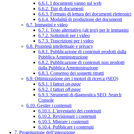
6.6.1. I documenti vanno sul web
6.6.2. Tipi di documenti
6.6.3. Formato di lettura dei documenti elettronici
6.6.4. Modalità di produzione dei documenti
6.7. Immagini e video
6.7.1. Testo alternativo (alt text) per le immagini
6.7.2. Sottotitoli per i video
6.7.3. Trascrizioni per i video
6.8. Proprietà intellettuale e privacy
6.8.1. Pubblicazione di contenuti prodotti dalla
Pubblica Amministrazione
6.8.2. Pubblicazione di contenuti non prodotti
dalla Pubblica Amministrazione
6.8.3. Consenso dei soggetti ritratti
6.9. Ottimizzazione per i motori di ricerca (SEO)
6.9.1. I fattori
on-page
6.9.2. I fattori
off-page
6.9.3. Strumenti di diagnostica SEO: Search
Console
6.10. Gestire i contenuti
6.10.1. L’inventario dei contenuti
6.10.2. Revisionare i contenuti
6.10.3. Migrare i contenuti
6.10.4. Pubblicare i contenuti
7. Progettazione dell’interazione