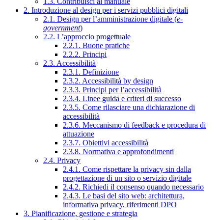
1.3. Contribuisci al manuale
2. Introduzione al design per i servizi pubblici digitali
2.1. Design per l’amministrazione digitale (
e-
government
)
2.2. L’approccio progettuale
2.2.1. Buone pratiche
2.2.2. Principi
2.3. Accessibilità
2.3.1. Definizione
2.3.2. Accessibilità by design
2.3.3. Principi per l’accessibilità
2.3.4. Linee guida e criteri di successo
2.3.5. Come rilasciare una dichiarazione di
accessibilità
2.3.6. Meccanismo di feedback e procedura di
attuazione
2.3.7. Obiettivi accessibilità
2.3.8. Normativa e approfondimenti
2.4. Privacy
2.4.1. Come rispettare la privacy sin dalla
progettazione di un sito o servizio digitale
2.4.2. Richiedi il consenso quando necessario
2.4.3. Le basi del sito web: architettura,
informativa privacy, riferimenti DPO
3. Pianificazione, gestione e strategia