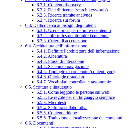
6.2.1. Content discovery
6.2.2. Dati di ricerca (search keywords)
6.2.3. Ricerca tramite analytics
6.2.4. Ricerca sui forum
6.3. Dalla ricerca ai bisogni degli utenti
6.3.1. User stories per definire i contenuti
6.3.2. Job stories per definire i contenuti
6.3.3. Criteri di accettazione
6.4. Architettura dell’informazione
6.4.1. Definire l’architettura dell’informazione
6.4.2. Alberatura
6.4.3. Flussi di interazione
6.4.4. Sistemi di navigazione
6.4.5. Tipologie di contenuto (content type)
6.4.6. Ontologie e standard
6.4.7. Vocabolari controllati e tassonomie
6.5. Scrittura e linguaggio
6.5.1. Come leggono le persone sul web
6.5.2. Le regole per un linguaggio semplice
6.5.3. Microtesti
6.5.4. Scrittura collaborativa
6.5.5. Content critique
6.5.6. Traduzione e localizzazione dei contenuti
6.6. Documenti