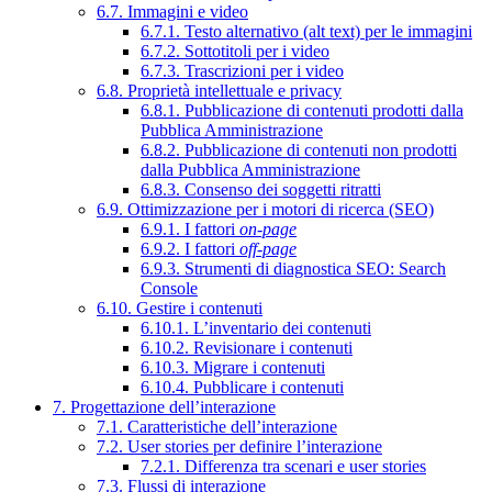
6.7. Immagini e video
6.7.1. Testo alternativo (alt text) per le immagini
6.7.2. Sottotitoli per i video
6.7.3. Trascrizioni per i video
6.8. Proprietà intellettuale e privacy
6.8.1. Pubblicazione di contenuti prodotti dalla
Pubblica Amministrazione
6.8.2. Pubblicazione di contenuti non prodotti
dalla Pubblica Amministrazione
6.8.3. Consenso dei soggetti ritratti
6.9. Ottimizzazione per i motori di ricerca (SEO)
6.9.1. I fattori
on-page
6.9.2. I fattori
off-page
6.9.3. Strumenti di diagnostica SEO: Search
Console
6.10. Gestire i contenuti
6.10.1. L’inventario dei contenuti
6.10.2. Revisionare i contenuti
6.10.3. Migrare i contenuti
6.10.4. Pubblicare i contenuti
7. Progettazione dell’interazione
7.1. Caratteristiche dell’interazione
7.2. User stories per definire l’interazione
7.2.1. Differenza tra scenari e user stories
7.3. Flussi di interazione