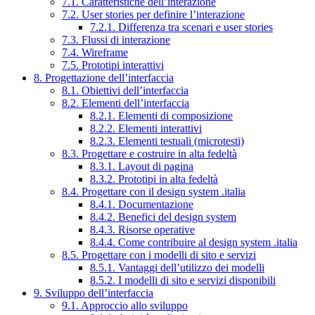
7.1. Caratteristiche dell’interazione
7.2. User stories per definire l’interazione
7.2.1. Differenza tra scenari e user stories
7.3. Flussi di interazione
7.4. Wireframe
7.5. Prototipi interattivi
8. Progettazione dell’interfaccia
8.1. Obiettivi dell’interfaccia
8.2. Elementi dell’interfaccia
8.2.1. Elementi di composizione
8.2.2. Elementi interattivi
8.2.3. Elementi testuali (microtesti)
8.3. Progettare e costruire in alta fedeltà
8.3.1. Layout di pagina
8.3.2. Prototipi in alta fedeltà
8.4. Progettare con il design system .italia
8.4.1. Documentazione
8.4.2. Benefici del design system
8.4.3. Risorse operative
8.4.4. Come contribuire al design system .italia
8.5. Progettare con i modelli di sito e servizi
8.5.1. Vantaggi dell’utilizzo dei modelli
8.5.2. I modelli di sito e servizi disponibili
9. Sviluppo dell’interfaccia
9.1. Approccio allo sviluppo