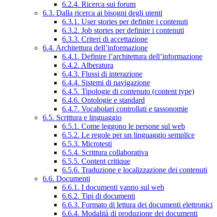
6.2.4. Ricerca sui forum
6.3. Dalla ricerca ai bisogni degli utenti
6.3.1. User stories per definire i contenuti
6.3.2. Job stories per definire i contenuti
6.3.3. Criteri di accettazione
6.4. Architettura dell’informazione
6.4.1. Definire l’architettura dell’informazione
6.4.2. Alberatura
6.4.3. Flussi di interazione
6.4.4. Sistemi di navigazione
6.4.5. Tipologie di contenuto (content type)
6.4.6. Ontologie e standard
6.4.7. Vocabolari controllati e tassonomie
6.5. Scrittura e linguaggio
6.5.1. Come leggono le persone sul web
6.5.2. Le regole per un linguaggio semplice
6.5.3. Microtesti
6.5.4. Scrittura collaborativa
6.5.5. Content critique
6.5.6. Traduzione e localizzazione dei contenuti
6.6. Documenti
6.6.1. I documenti vanno sul web
6.6.2. Tipi di documenti
6.6.3. Formato di lettura dei documenti elettronici
6.6.4. Modalità di produzione dei documenti