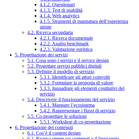
4.1.2. Questionari
4.1.3. Test di usabilità
4.1.4. Web analytics
4.1.5. Strumenti di mappatura dell’esperienza
utente
4.2. Ricerca secondaria
4.2.1. Ricerca documentale
4.2.2. Analisi benchmark
4.2.3. Valutazione euristica
5. Progettazione dei servizi
5.1. Cosa sono i servizi e il service design
5.2. Progettare servizi pubblici digitali
5.3. Definire il modello di servizio
5.3.1. Identificare gli attori coinvolti
5.3.2. Formulare la proposta di valore
5.3.3. Inquadrare gli elementi costitutivi del
servizio
5.4. Descrivere il funzionamento del servizio
5.4.1. Mappare l’ecosistema
5.4.2. Rappresentare i flussi di servizio
5.5. Co-progettare le soluzioni
5.5.1. Workshop di co-progettazione
6. Progettazione dei contenuti
6.1. Cos’è il content design
6.2. Ricerca utente sui contenuti e il linguaggio