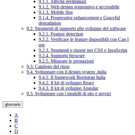
9.1.1. Attività preliminari
9.1.2. Web design responsivo e accessibile
9.1.3. Mobile first
9.1.4. Progressive enhancement e Graceful
degradation
9.2. Strumenti di supporto allo sviluppo del software
9.2.1. Feature detection
9.2.2. Verificare le feature disponibili con Can I
use
9.2.3. Strumenti e risorse per CSS e JavaScript
9.2.4. Supporto browser
9.2.5. Misurare le prestazioni
9.3. Catalogo del riuso
9.4. Sviluppare con il design system .italia
9.4.1. Il framework Bootstrap Italia
9.4.2. Il kit di sviluppo React
9.4.3. Il kit di sviluppo Angular
9.5. Sviluppare con i modelli di sito e servizi
glossario
A
B
C
D