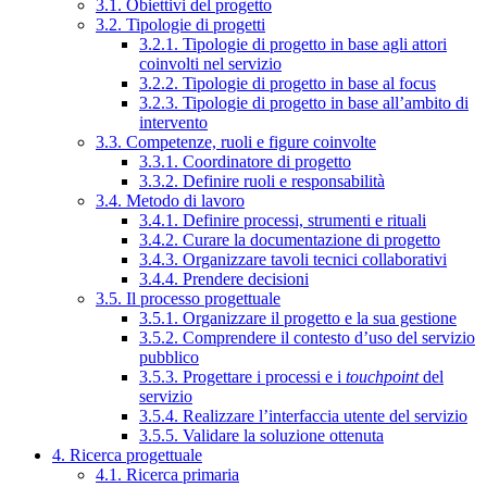
3.1. Obiettivi del progetto
3.2. Tipologie di progetti
3.2.1. Tipologie di progetto in base agli attori
coinvolti nel servizio
3.2.2. Tipologie di progetto in base al focus
3.2.3. Tipologie di progetto in base all’ambito di
intervento
3.3. Competenze, ruoli e figure coinvolte
3.3.1. Coordinatore di progetto
3.3.2. Definire ruoli e responsabilità
3.4. Metodo di lavoro
3.4.1. Definire processi, strumenti e rituali
3.4.2. Curare la documentazione di progetto
3.4.3. Organizzare tavoli tecnici collaborativi
3.4.4. Prendere decisioni
3.5. Il processo progettuale
3.5.1. Organizzare il progetto e la sua gestione
3.5.2. Comprendere il contesto d’uso del servizio
pubblico
3.5.3. Progettare i processi e i
touchpoint
del
servizio
3.5.4. Realizzare l’interfaccia utente del servizio
3.5.5. Validare la soluzione ottenuta
4. Ricerca progettuale
4.1. Ricerca primaria