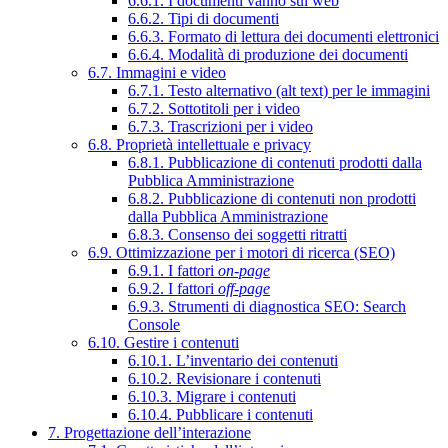
6.6.1. I documenti vanno sul web
6.6.2. Tipi di documenti
6.6.3. Formato di lettura dei documenti elettronici
6.6.4. Modalità di produzione dei documenti
6.7. Immagini e video
6.7.1. Testo alternativo (alt text) per le immagini
6.7.2. Sottotitoli per i video
6.7.3. Trascrizioni per i video
6.8. Proprietà intellettuale e privacy
6.8.1. Pubblicazione di contenuti prodotti dalla
Pubblica Amministrazione
6.8.2. Pubblicazione di contenuti non prodotti
dalla Pubblica Amministrazione
6.8.3. Consenso dei soggetti ritratti
6.9. Ottimizzazione per i motori di ricerca (SEO)
6.9.1. I fattori
on-page
6.9.2. I fattori
off-page
6.9.3. Strumenti di diagnostica SEO: Search
Console
6.10. Gestire i contenuti
6.10.1. L’inventario dei contenuti
6.10.2. Revisionare i contenuti
6.10.3. Migrare i contenuti
6.10.4. Pubblicare i contenuti
7. Progettazione dell’interazione