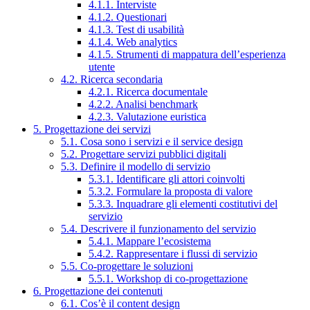
4.1.1. Interviste
4.1.2. Questionari
4.1.3. Test di usabilità
4.1.4. Web analytics
4.1.5. Strumenti di mappatura dell’esperienza
utente
4.2. Ricerca secondaria
4.2.1. Ricerca documentale
4.2.2. Analisi benchmark
4.2.3. Valutazione euristica
5. Progettazione dei servizi
5.1. Cosa sono i servizi e il service design
5.2. Progettare servizi pubblici digitali
5.3. Definire il modello di servizio
5.3.1. Identificare gli attori coinvolti
5.3.2. Formulare la proposta di valore
5.3.3. Inquadrare gli elementi costitutivi del
servizio
5.4. Descrivere il funzionamento del servizio
5.4.1. Mappare l’ecosistema
5.4.2. Rappresentare i flussi di servizio
5.5. Co-progettare le soluzioni
5.5.1. Workshop di co-progettazione
6. Progettazione dei contenuti
6.1. Cos’è il content design