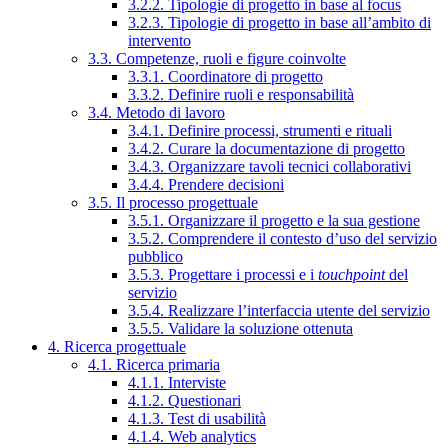
3.2.2. Tipologie di progetto in base al focus
3.2.3. Tipologie di progetto in base all’ambito di
intervento
3.3. Competenze, ruoli e figure coinvolte
3.3.1. Coordinatore di progetto
3.3.2. Definire ruoli e responsabilità
3.4. Metodo di lavoro
3.4.1. Definire processi, strumenti e rituali
3.4.2. Curare la documentazione di progetto
3.4.3. Organizzare tavoli tecnici collaborativi
3.4.4. Prendere decisioni
3.5. Il processo progettuale
3.5.1. Organizzare il progetto e la sua gestione
3.5.2. Comprendere il contesto d’uso del servizio
pubblico
3.5.3. Progettare i processi e i
touchpoint
del
servizio
3.5.4. Realizzare l’interfaccia utente del servizio
3.5.5. Validare la soluzione ottenuta
4. Ricerca progettuale
4.1. Ricerca primaria
4.1.1. Interviste
4.1.2. Questionari
4.1.3. Test di usabilità
4.1.4. Web analytics