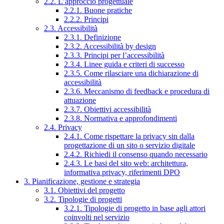
2.2. L’approccio progettuale
2.2.1. Buone pratiche
2.2.2. Principi
2.3. Accessibilità
2.3.1. Definizione
2.3.2. Accessibilità by design
2.3.3. Principi per l’accessibilità
2.3.4. Linee guida e criteri di successo
2.3.5. Come rilasciare una dichiarazione di
accessibilità
2.3.6. Meccanismo di feedback e procedura di
attuazione
2.3.7. Obiettivi accessibilità
2.3.8. Normativa e approfondimenti
2.4. Privacy
2.4.1. Come rispettare la privacy sin dalla
progettazione di un sito o servizio digitale
2.4.2. Richiedi il consenso quando necessario
2.4.3. Le basi del sito web: architettura,
informativa privacy, riferimenti DPO
3. Pianificazione, gestione e strategia
3.1. Obiettivi del progetto
3.2. Tipologie di progetti
3.2.1. Tipologie di progetto in base agli attori
coinvolti nel servizio