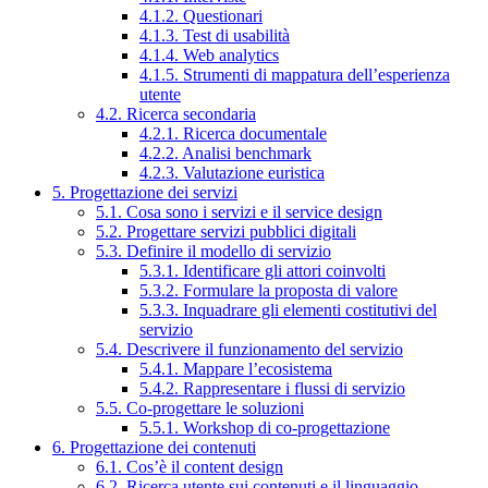
4.1.2. Questionari
4.1.3. Test di usabilità
4.1.4. Web analytics
4.1.5. Strumenti di mappatura dell’esperienza
utente
4.2. Ricerca secondaria
4.2.1. Ricerca documentale
4.2.2. Analisi benchmark
4.2.3. Valutazione euristica
5. Progettazione dei servizi
5.1. Cosa sono i servizi e il service design
5.2. Progettare servizi pubblici digitali
5.3. Definire il modello di servizio
5.3.1. Identificare gli attori coinvolti
5.3.2. Formulare la proposta di valore
5.3.3. Inquadrare gli elementi costitutivi del
servizio
5.4. Descrivere il funzionamento del servizio
5.4.1. Mappare l’ecosistema
5.4.2. Rappresentare i flussi di servizio
5.5. Co-progettare le soluzioni
5.5.1. Workshop di co-progettazione
6. Progettazione dei contenuti
6.1. Cos’è il content design
6.2. Ricerca utente sui contenuti e il linguaggio