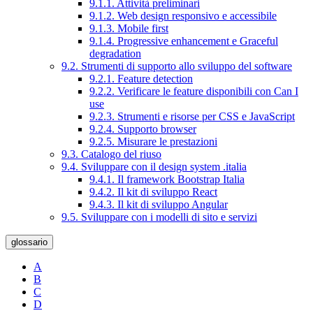
9.1.1. Attività preliminari
9.1.2. Web design responsivo e accessibile
9.1.3. Mobile first
9.1.4. Progressive enhancement e Graceful
degradation
9.2. Strumenti di supporto allo sviluppo del software
9.2.1. Feature detection
9.2.2. Verificare le feature disponibili con Can I
use
9.2.3. Strumenti e risorse per CSS e JavaScript
9.2.4. Supporto browser
9.2.5. Misurare le prestazioni
9.3. Catalogo del riuso
9.4. Sviluppare con il design system .italia
9.4.1. Il framework Bootstrap Italia
9.4.2. Il kit di sviluppo React
9.4.3. Il kit di sviluppo Angular
9.5. Sviluppare con i modelli di sito e servizi
glossario
A
B
C
D