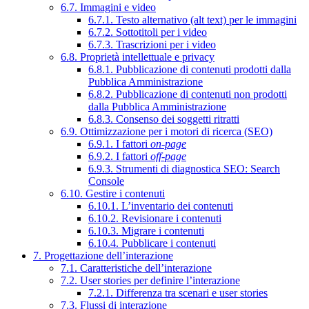
6.7. Immagini e video
6.7.1. Testo alternativo (alt text) per le immagini
6.7.2. Sottotitoli per i video
6.7.3. Trascrizioni per i video
6.8. Proprietà intellettuale e privacy
6.8.1. Pubblicazione di contenuti prodotti dalla
Pubblica Amministrazione
6.8.2. Pubblicazione di contenuti non prodotti
dalla Pubblica Amministrazione
6.8.3. Consenso dei soggetti ritratti
6.9. Ottimizzazione per i motori di ricerca (SEO)
6.9.1. I fattori
on-page
6.9.2. I fattori
off-page
6.9.3. Strumenti di diagnostica SEO: Search
Console
6.10. Gestire i contenuti
6.10.1. L’inventario dei contenuti
6.10.2. Revisionare i contenuti
6.10.3. Migrare i contenuti
6.10.4. Pubblicare i contenuti
7. Progettazione dell’interazione
7.1. Caratteristiche dell’interazione
7.2. User stories per definire l’interazione
7.2.1. Differenza tra scenari e user stories
7.3. Flussi di interazione