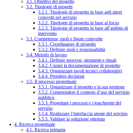
3.1. Obiettivi del progetto
3.2. Tipologie di progetti
3.2.1. Tipologie di progetto in base agli attori
coinvolti nel servizio
3.2.2. Tipologie di progetto in base al focus
3.2.3. Tipologie di progetto in base all’ambito di
intervento
3.3. Competenze, ruoli e figure coinvolte
3.3.1. Coordinatore di progetto
3.3.2. Definire ruoli e responsabilità
3.4. Metodo di lavoro
3.4.1. Definire processi, strumenti e rituali
3.4.2. Curare la documentazione di progetto
3.4.3. Organizzare tavoli tecnici collaborativi
3.4.4. Prendere decisioni
3.5. Il processo progettuale
3.5.1. Organizzare il progetto e la sua gestione
3.5.2. Comprendere il contesto d’uso del servizio
pubblico
3.5.3. Progettare i processi e i
touchpoint
del
servizio
3.5.4. Realizzare l’interfaccia utente del servizio
3.5.5. Validare la soluzione ottenuta
4. Ricerca progettuale
4.1. Ricerca primaria