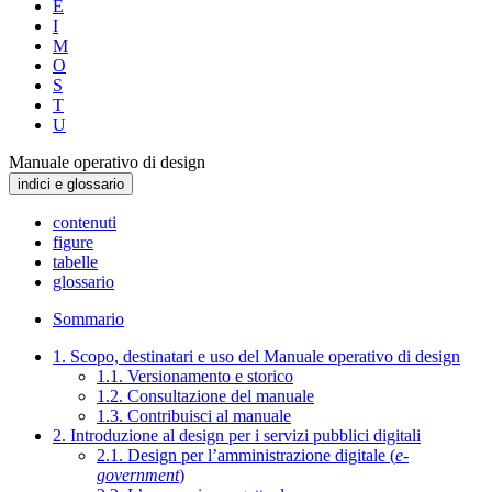
E
I
M
O
S
T
U
Manuale operativo di design
indici e glossario
contenuti
figure
tabelle
glossario
Sommario
1. Scopo, destinatari e uso del Manuale operativo di design
1.1. Versionamento e storico
1.2. Consultazione del manuale
1.3. Contribuisci al manuale
2. Introduzione al design per i servizi pubblici digitali
2.1. Design per l’amministrazione digitale (
e-
government
)