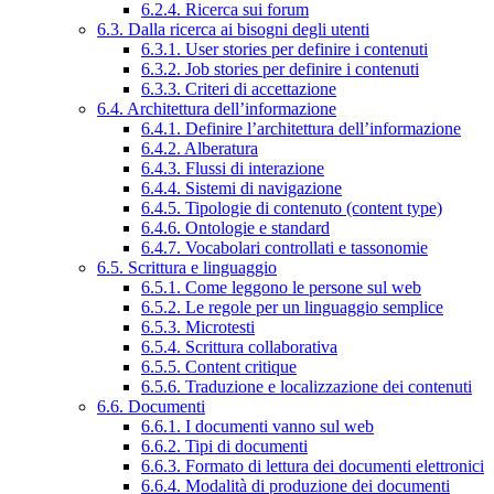
6.2.4. Ricerca sui forum
6.3. Dalla ricerca ai bisogni degli utenti
6.3.1. User stories per definire i contenuti
6.3.2. Job stories per definire i contenuti
6.3.3. Criteri di accettazione
6.4. Architettura dell’informazione
6.4.1. Definire l’architettura dell’informazione
6.4.2. Alberatura
6.4.3. Flussi di interazione
6.4.4. Sistemi di navigazione
6.4.5. Tipologie di contenuto (content type)
6.4.6. Ontologie e standard
6.4.7. Vocabolari controllati e tassonomie
6.5. Scrittura e linguaggio
6.5.1. Come leggono le persone sul web
6.5.2. Le regole per un linguaggio semplice
6.5.3. Microtesti
6.5.4. Scrittura collaborativa
6.5.5. Content critique
6.5.6. Traduzione e localizzazione dei contenuti
6.6. Documenti
6.6.1. I documenti vanno sul web
6.6.2. Tipi di documenti
6.6.3. Formato di lettura dei documenti elettronici
6.6.4. Modalità di produzione dei documenti