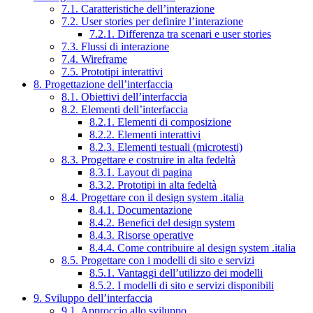
7.1. Caratteristiche dell’interazione
7.2. User stories per definire l’interazione
7.2.1. Differenza tra scenari e user stories
7.3. Flussi di interazione
7.4. Wireframe
7.5. Prototipi interattivi
8. Progettazione dell’interfaccia
8.1. Obiettivi dell’interfaccia
8.2. Elementi dell’interfaccia
8.2.1. Elementi di composizione
8.2.2. Elementi interattivi
8.2.3. Elementi testuali (microtesti)
8.3. Progettare e costruire in alta fedeltà
8.3.1. Layout di pagina
8.3.2. Prototipi in alta fedeltà
8.4. Progettare con il design system .italia
8.4.1. Documentazione
8.4.2. Benefici del design system
8.4.3. Risorse operative
8.4.4. Come contribuire al design system .italia
8.5. Progettare con i modelli di sito e servizi
8.5.1. Vantaggi dell’utilizzo dei modelli
8.5.2. I modelli di sito e servizi disponibili
9. Sviluppo dell’interfaccia
9.1. Approccio allo sviluppo