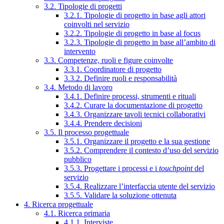
3.2. Tipologie di progetti
3.2.1. Tipologie di progetto in base agli attori
coinvolti nel servizio
3.2.2. Tipologie di progetto in base al focus
3.2.3. Tipologie di progetto in base all’ambito di
intervento
3.3. Competenze, ruoli e figure coinvolte
3.3.1. Coordinatore di progetto
3.3.2. Definire ruoli e responsabilità
3.4. Metodo di lavoro
3.4.1. Definire processi, strumenti e rituali
3.4.2. Curare la documentazione di progetto
3.4.3. Organizzare tavoli tecnici collaborativi
3.4.4. Prendere decisioni
3.5. Il processo progettuale
3.5.1. Organizzare il progetto e la sua gestione
3.5.2. Comprendere il contesto d’uso del servizio
pubblico
3.5.3. Progettare i processi e i
touchpoint
del
servizio
3.5.4. Realizzare l’interfaccia utente del servizio
3.5.5. Validare la soluzione ottenuta
4. Ricerca progettuale
4.1. Ricerca primaria
4.1.1. Interviste