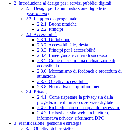
2. Introduzione al design per i servizi pubblici digitali
2.1. Design per l’amministrazione digitale (
e-
government
)
2.2. L’approccio progettuale
2.2.1. Buone pratiche
2.2.2. Principi
2.3. Accessibilità
2.3.1. Definizione
2.3.2. Accessibilità by design
2.3.3. Principi per l’accessibilità
2.3.4. Linee guida e criteri di successo
2.3.5. Come rilasciare una dichiarazione di
accessibilità
2.3.6. Meccanismo di feedback e procedura di
attuazione
2.3.7. Obiettivi accessibilità
2.3.8. Normativa e approfondimenti
2.4. Privacy
2.4.1. Come rispettare la privacy sin dalla
progettazione di un sito o servizio digitale
2.4.2. Richiedi il consenso quando necessario
2.4.3. Le basi del sito web: architettura,
informativa privacy, riferimenti DPO
3. Pianificazione, gestione e strategia
3.1. Obiettivi del progetto