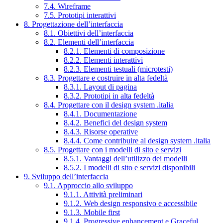
7.4. Wireframe
7.5. Prototipi interattivi
8. Progettazione dell’interfaccia
8.1. Obiettivi dell’interfaccia
8.2. Elementi dell’interfaccia
8.2.1. Elementi di composizione
8.2.2. Elementi interattivi
8.2.3. Elementi testuali (microtesti)
8.3. Progettare e costruire in alta fedeltà
8.3.1. Layout di pagina
8.3.2. Prototipi in alta fedeltà
8.4. Progettare con il design system .italia
8.4.1. Documentazione
8.4.2. Benefici del design system
8.4.3. Risorse operative
8.4.4. Come contribuire al design system .italia
8.5. Progettare con i modelli di sito e servizi
8.5.1. Vantaggi dell’utilizzo dei modelli
8.5.2. I modelli di sito e servizi disponibili
9. Sviluppo dell’interfaccia
9.1. Approccio allo sviluppo
9.1.1. Attività preliminari
9.1.2. Web design responsivo e accessibile
9.1.3. Mobile first
9.1.4. Progressive enhancement e Graceful