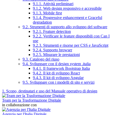
9.1.1. Attività preliminari
9.1.2. Web design responsivo e accessibile
9.1.3. Mobile first
9.1.4. Progressive enhancement e Graceful
degradation
9.2. Strumenti di supporto allo sviluppo del software
9.2.1. Feature detection
9.2.2. Verificare le feature disponibili con Can I
use
9.2.3. Strumenti e risorse per CSS e JavaScript
9.2.4. Supporto browser
9.2.5. Misurare le prestazioni
9.3. Catalogo del riuso
9.4. Sviluppare con il design system .italia
9.4.1. Il framework Bootstrap Italia
9.4.2. Il kit di sviluppo React
9.4.3. Il kit di sviluppo Angular
9.5. Sviluppare con i modelli di sito e servizi
1. Scopo, destinatari e uso del Manuale operativo di design
Team per la Trasformazione Digitale
in collaborazione con
Agenzia per l'Italia Digitale