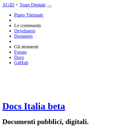
AGID
+
Team Digitale
Piano Triennale
Le community
Developers
Designers
Gli strumenti
Forum
Docs
GitHub
Docs Italia
beta
Documenti pubblici, digitali.