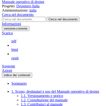
Manuale operativo di design
Progetto:
Designers Italia
Amministrazione:
italia
Cerca nel documento
Cerca nel documento
Informazioni
versione-corrente
Scarica
pdf
html
epub
Sorgente
Azioni
indice dei contenuti
Sommario
1. Scopo, destinatari e uso del Manuale operativo di design
1.1. Versionamento e storico
1.2. Consultazione del manuale
1.3. Contribuisci al manuale