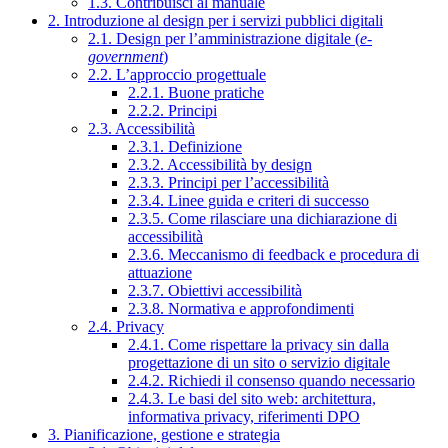
1.3. Contribuisci al manuale
2. Introduzione al design per i servizi pubblici digitali
2.1. Design per l’amministrazione digitale (
e-
government
)
2.2. L’approccio progettuale
2.2.1. Buone pratiche
2.2.2. Principi
2.3. Accessibilità
2.3.1. Definizione
2.3.2. Accessibilità by design
2.3.3. Principi per l’accessibilità
2.3.4. Linee guida e criteri di successo
2.3.5. Come rilasciare una dichiarazione di
accessibilità
2.3.6. Meccanismo di feedback e procedura di
attuazione
2.3.7. Obiettivi accessibilità
2.3.8. Normativa e approfondimenti
2.4. Privacy
2.4.1. Come rispettare la privacy sin dalla
progettazione di un sito o servizio digitale
2.4.2. Richiedi il consenso quando necessario
2.4.3. Le basi del sito web: architettura,
informativa privacy, riferimenti DPO
3. Pianificazione, gestione e strategia