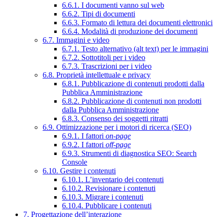
6.6.1. I documenti vanno sul web
6.6.2. Tipi di documenti
6.6.3. Formato di lettura dei documenti elettronici
6.6.4. Modalità di produzione dei documenti
6.7. Immagini e video
6.7.1. Testo alternativo (alt text) per le immagini
6.7.2. Sottotitoli per i video
6.7.3. Trascrizioni per i video
6.8. Proprietà intellettuale e privacy
6.8.1. Pubblicazione di contenuti prodotti dalla
Pubblica Amministrazione
6.8.2. Pubblicazione di contenuti non prodotti
dalla Pubblica Amministrazione
6.8.3. Consenso dei soggetti ritratti
6.9. Ottimizzazione per i motori di ricerca (SEO)
6.9.1. I fattori
on-page
6.9.2. I fattori
off-page
6.9.3. Strumenti di diagnostica SEO: Search
Console
6.10. Gestire i contenuti
6.10.1. L’inventario dei contenuti
6.10.2. Revisionare i contenuti
6.10.3. Migrare i contenuti
6.10.4. Pubblicare i contenuti
7. Progettazione dell’interazione