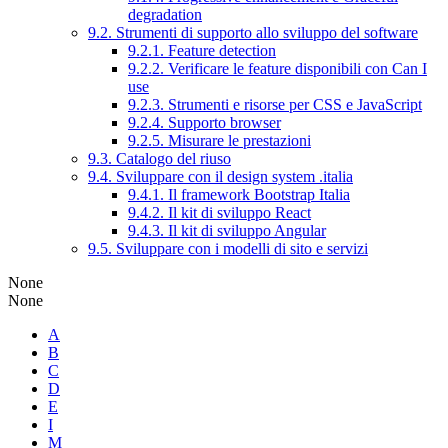
degradation
9.2. Strumenti di supporto allo sviluppo del software
9.2.1. Feature detection
9.2.2. Verificare le feature disponibili con Can I
use
9.2.3. Strumenti e risorse per CSS e JavaScript
9.2.4. Supporto browser
9.2.5. Misurare le prestazioni
9.3. Catalogo del riuso
9.4. Sviluppare con il design system .italia
9.4.1. Il framework Bootstrap Italia
9.4.2. Il kit di sviluppo React
9.4.3. Il kit di sviluppo Angular
9.5. Sviluppare con i modelli di sito e servizi
None
None
A
B
C
D
E
I
M