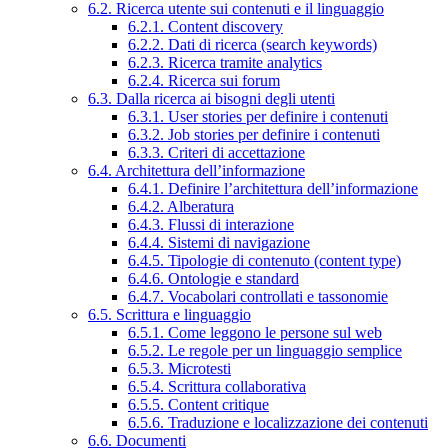
6.2. Ricerca utente sui contenuti e il linguaggio
6.2.1. Content discovery
6.2.2. Dati di ricerca (search keywords)
6.2.3. Ricerca tramite analytics
6.2.4. Ricerca sui forum
6.3. Dalla ricerca ai bisogni degli utenti
6.3.1. User stories per definire i contenuti
6.3.2. Job stories per definire i contenuti
6.3.3. Criteri di accettazione
6.4. Architettura dell’informazione
6.4.1. Definire l’architettura dell’informazione
6.4.2. Alberatura
6.4.3. Flussi di interazione
6.4.4. Sistemi di navigazione
6.4.5. Tipologie di contenuto (content type)
6.4.6. Ontologie e standard
6.4.7. Vocabolari controllati e tassonomie
6.5. Scrittura e linguaggio
6.5.1. Come leggono le persone sul web
6.5.2. Le regole per un linguaggio semplice
6.5.3. Microtesti
6.5.4. Scrittura collaborativa
6.5.5. Content critique
6.5.6. Traduzione e localizzazione dei contenuti
6.6. Documenti