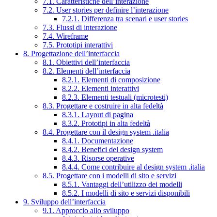
7.1. Caratteristiche dell’interazione
7.2. User stories per definire l’interazione
7.2.1. Differenza tra scenari e user stories
7.3. Flussi di interazione
7.4. Wireframe
7.5. Prototipi interattivi
8. Progettazione dell’interfaccia
8.1. Obiettivi dell’interfaccia
8.2. Elementi dell’interfaccia
8.2.1. Elementi di composizione
8.2.2. Elementi interattivi
8.2.3. Elementi testuali (microtesti)
8.3. Progettare e costruire in alta fedeltà
8.3.1. Layout di pagina
8.3.2. Prototipi in alta fedeltà
8.4. Progettare con il design system .italia
8.4.1. Documentazione
8.4.2. Benefici del design system
8.4.3. Risorse operative
8.4.4. Come contribuire al design system .italia
8.5. Progettare con i modelli di sito e servizi
8.5.1. Vantaggi dell’utilizzo dei modelli
8.5.2. I modelli di sito e servizi disponibili
9. Sviluppo dell’interfaccia
9.1. Approccio allo sviluppo