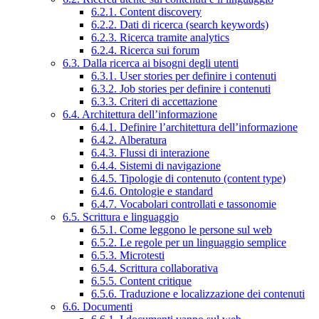
6.2.1. Content discovery
6.2.2. Dati di ricerca (search keywords)
6.2.3. Ricerca tramite analytics
6.2.4. Ricerca sui forum
6.3. Dalla ricerca ai bisogni degli utenti
6.3.1. User stories per definire i contenuti
6.3.2. Job stories per definire i contenuti
6.3.3. Criteri di accettazione
6.4. Architettura dell’informazione
6.4.1. Definire l’architettura dell’informazione
6.4.2. Alberatura
6.4.3. Flussi di interazione
6.4.4. Sistemi di navigazione
6.4.5. Tipologie di contenuto (content type)
6.4.6. Ontologie e standard
6.4.7. Vocabolari controllati e tassonomie
6.5. Scrittura e linguaggio
6.5.1. Come leggono le persone sul web
6.5.2. Le regole per un linguaggio semplice
6.5.3. Microtesti
6.5.4. Scrittura collaborativa
6.5.5. Content critique
6.5.6. Traduzione e localizzazione dei contenuti
6.6. Documenti