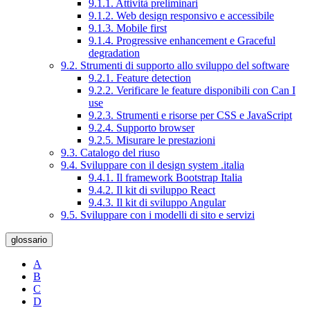
9.1.1. Attività preliminari
9.1.2. Web design responsivo e accessibile
9.1.3. Mobile first
9.1.4. Progressive enhancement e Graceful
degradation
9.2. Strumenti di supporto allo sviluppo del software
9.2.1. Feature detection
9.2.2. Verificare le feature disponibili con Can I
use
9.2.3. Strumenti e risorse per CSS e JavaScript
9.2.4. Supporto browser
9.2.5. Misurare le prestazioni
9.3. Catalogo del riuso
9.4. Sviluppare con il design system .italia
9.4.1. Il framework Bootstrap Italia
9.4.2. Il kit di sviluppo React
9.4.3. Il kit di sviluppo Angular
9.5. Sviluppare con i modelli di sito e servizi
glossario
A
B
C
D