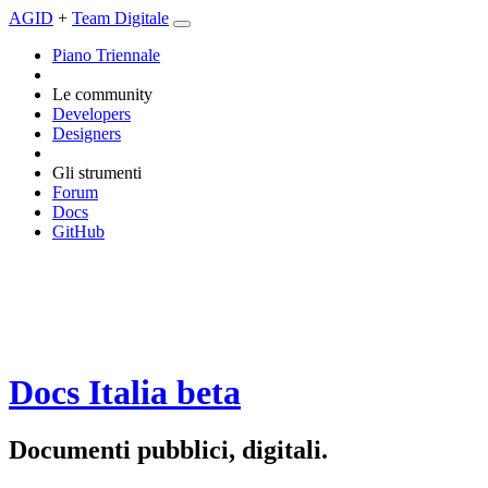
AGID
+
Team Digitale
Piano Triennale
Le community
Developers
Designers
Gli strumenti
Forum
Docs
GitHub
Docs Italia
beta
Documenti pubblici, digitali.