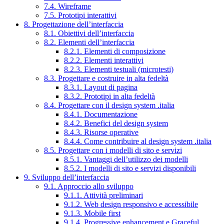
7.4. Wireframe
7.5. Prototipi interattivi
8. Progettazione dell’interfaccia
8.1. Obiettivi dell’interfaccia
8.2. Elementi dell’interfaccia
8.2.1. Elementi di composizione
8.2.2. Elementi interattivi
8.2.3. Elementi testuali (microtesti)
8.3. Progettare e costruire in alta fedeltà
8.3.1. Layout di pagina
8.3.2. Prototipi in alta fedeltà
8.4. Progettare con il design system .italia
8.4.1. Documentazione
8.4.2. Benefici del design system
8.4.3. Risorse operative
8.4.4. Come contribuire al design system .italia
8.5. Progettare con i modelli di sito e servizi
8.5.1. Vantaggi dell’utilizzo dei modelli
8.5.2. I modelli di sito e servizi disponibili
9. Sviluppo dell’interfaccia
9.1. Approccio allo sviluppo
9.1.1. Attività preliminari
9.1.2. Web design responsivo e accessibile
9.1.3. Mobile first
9.1.4. Progressive enhancement e Graceful