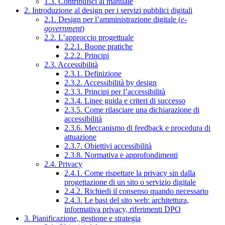
1.3. Contribuisci al manuale
2. Introduzione al design per i servizi pubblici digitali
2.1. Design per l’amministrazione digitale (
e-
government
)
2.2. L’approccio progettuale
2.2.1. Buone pratiche
2.2.2. Principi
2.3. Accessibilità
2.3.1. Definizione
2.3.2. Accessibilità by design
2.3.3. Principi per l’accessibilità
2.3.4. Linee guida e criteri di successo
2.3.5. Come rilasciare una dichiarazione di
accessibilità
2.3.6. Meccanismo di feedback e procedura di
attuazione
2.3.7. Obiettivi accessibilità
2.3.8. Normativa e approfondimenti
2.4. Privacy
2.4.1. Come rispettare la privacy sin dalla
progettazione di un sito o servizio digitale
2.4.2. Richiedi il consenso quando necessario
2.4.3. Le basi del sito web: architettura,
informativa privacy, riferimenti DPO
3. Pianificazione, gestione e strategia