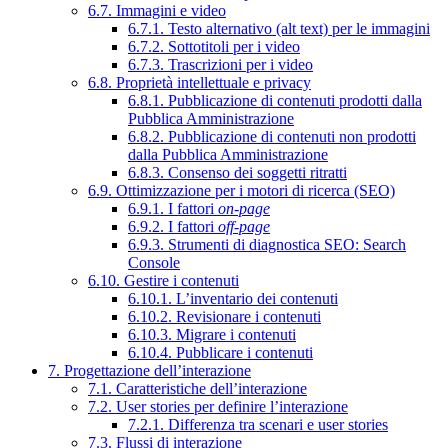
6.7. Immagini e video
6.7.1. Testo alternativo (alt text) per le immagini
6.7.2. Sottotitoli per i video
6.7.3. Trascrizioni per i video
6.8. Proprietà intellettuale e privacy
6.8.1. Pubblicazione di contenuti prodotti dalla
Pubblica Amministrazione
6.8.2. Pubblicazione di contenuti non prodotti
dalla Pubblica Amministrazione
6.8.3. Consenso dei soggetti ritratti
6.9. Ottimizzazione per i motori di ricerca (SEO)
6.9.1. I fattori
on-page
6.9.2. I fattori
off-page
6.9.3. Strumenti di diagnostica SEO: Search
Console
6.10. Gestire i contenuti
6.10.1. L’inventario dei contenuti
6.10.2. Revisionare i contenuti
6.10.3. Migrare i contenuti
6.10.4. Pubblicare i contenuti
7. Progettazione dell’interazione
7.1. Caratteristiche dell’interazione
7.2. User stories per definire l’interazione
7.2.1. Differenza tra scenari e user stories
7.3. Flussi di interazione