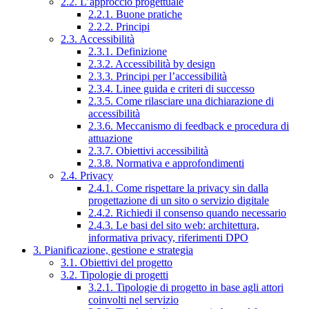
2.2. L’approccio progettuale
2.2.1. Buone pratiche
2.2.2. Principi
2.3. Accessibilità
2.3.1. Definizione
2.3.2. Accessibilità by design
2.3.3. Principi per l’accessibilità
2.3.4. Linee guida e criteri di successo
2.3.5. Come rilasciare una dichiarazione di
accessibilità
2.3.6. Meccanismo di feedback e procedura di
attuazione
2.3.7. Obiettivi accessibilità
2.3.8. Normativa e approfondimenti
2.4. Privacy
2.4.1. Come rispettare la privacy sin dalla
progettazione di un sito o servizio digitale
2.4.2. Richiedi il consenso quando necessario
2.4.3. Le basi del sito web: architettura,
informativa privacy, riferimenti DPO
3. Pianificazione, gestione e strategia
3.1. Obiettivi del progetto
3.2. Tipologie di progetti
3.2.1. Tipologie di progetto in base agli attori
coinvolti nel servizio