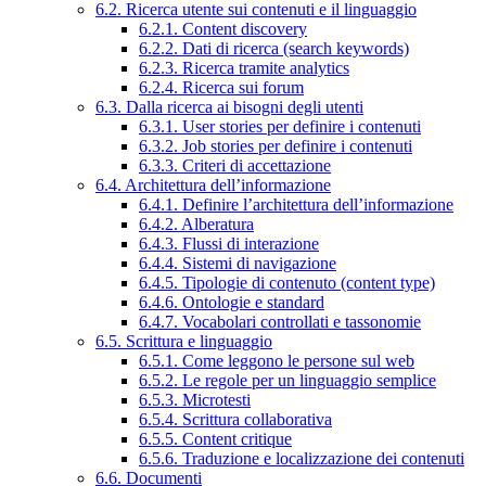
6.2. Ricerca utente sui contenuti e il linguaggio
6.2.1. Content discovery
6.2.2. Dati di ricerca (search keywords)
6.2.3. Ricerca tramite analytics
6.2.4. Ricerca sui forum
6.3. Dalla ricerca ai bisogni degli utenti
6.3.1. User stories per definire i contenuti
6.3.2. Job stories per definire i contenuti
6.3.3. Criteri di accettazione
6.4. Architettura dell’informazione
6.4.1. Definire l’architettura dell’informazione
6.4.2. Alberatura
6.4.3. Flussi di interazione
6.4.4. Sistemi di navigazione
6.4.5. Tipologie di contenuto (content type)
6.4.6. Ontologie e standard
6.4.7. Vocabolari controllati e tassonomie
6.5. Scrittura e linguaggio
6.5.1. Come leggono le persone sul web
6.5.2. Le regole per un linguaggio semplice
6.5.3. Microtesti
6.5.4. Scrittura collaborativa
6.5.5. Content critique
6.5.6. Traduzione e localizzazione dei contenuti
6.6. Documenti