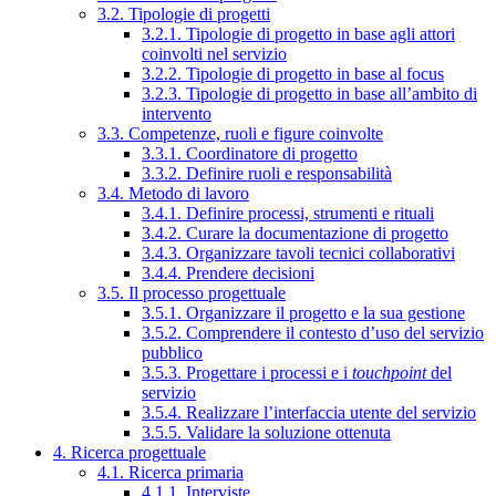
3.2. Tipologie di progetti
3.2.1. Tipologie di progetto in base agli attori
coinvolti nel servizio
3.2.2. Tipologie di progetto in base al focus
3.2.3. Tipologie di progetto in base all’ambito di
intervento
3.3. Competenze, ruoli e figure coinvolte
3.3.1. Coordinatore di progetto
3.3.2. Definire ruoli e responsabilità
3.4. Metodo di lavoro
3.4.1. Definire processi, strumenti e rituali
3.4.2. Curare la documentazione di progetto
3.4.3. Organizzare tavoli tecnici collaborativi
3.4.4. Prendere decisioni
3.5. Il processo progettuale
3.5.1. Organizzare il progetto e la sua gestione
3.5.2. Comprendere il contesto d’uso del servizio
pubblico
3.5.3. Progettare i processi e i
touchpoint
del
servizio
3.5.4. Realizzare l’interfaccia utente del servizio
3.5.5. Validare la soluzione ottenuta
4. Ricerca progettuale
4.1. Ricerca primaria
4.1.1. Interviste