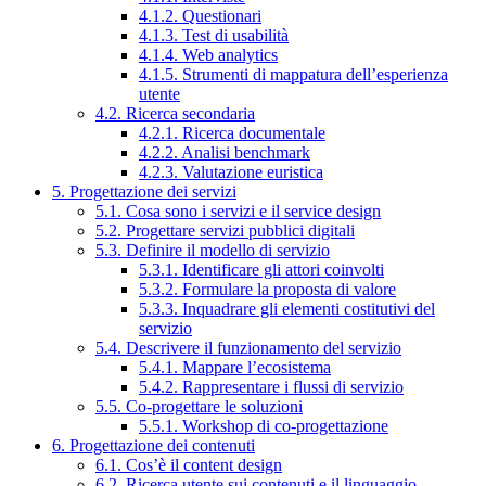
4.1.2. Questionari
4.1.3. Test di usabilità
4.1.4. Web analytics
4.1.5. Strumenti di mappatura dell’esperienza
utente
4.2. Ricerca secondaria
4.2.1. Ricerca documentale
4.2.2. Analisi benchmark
4.2.3. Valutazione euristica
5. Progettazione dei servizi
5.1. Cosa sono i servizi e il service design
5.2. Progettare servizi pubblici digitali
5.3. Definire il modello di servizio
5.3.1. Identificare gli attori coinvolti
5.3.2. Formulare la proposta di valore
5.3.3. Inquadrare gli elementi costitutivi del
servizio
5.4. Descrivere il funzionamento del servizio
5.4.1. Mappare l’ecosistema
5.4.2. Rappresentare i flussi di servizio
5.5. Co-progettare le soluzioni
5.5.1. Workshop di co-progettazione
6. Progettazione dei contenuti
6.1. Cos’è il content design
6.2. Ricerca utente sui contenuti e il linguaggio