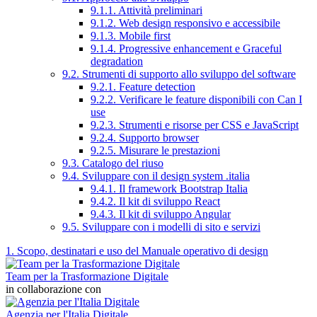
9.1.1. Attività preliminari
9.1.2. Web design responsivo e accessibile
9.1.3. Mobile first
9.1.4. Progressive enhancement e Graceful
degradation
9.2. Strumenti di supporto allo sviluppo del software
9.2.1. Feature detection
9.2.2. Verificare le feature disponibili con Can I
use
9.2.3. Strumenti e risorse per CSS e JavaScript
9.2.4. Supporto browser
9.2.5. Misurare le prestazioni
9.3. Catalogo del riuso
9.4. Sviluppare con il design system .italia
9.4.1. Il framework Bootstrap Italia
9.4.2. Il kit di sviluppo React
9.4.3. Il kit di sviluppo Angular
9.5. Sviluppare con i modelli di sito e servizi
1. Scopo, destinatari e uso del Manuale operativo di design
Team per la Trasformazione Digitale
in collaborazione con
Agenzia per l'Italia Digitale