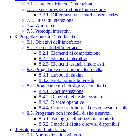
7.1. Caratteristiche dell’interazione
7.2. User stories per definire l’interazione
7.2.1. Differenza tra scenari e user stories
7.3. Flussi di interazione
7.4. Wireframe
7.5. Prototipi interattivi
8. Progettazione dell’interfaccia
8.1. Obiettivi dell’interfaccia
8.2. Elementi dell’interfaccia
8.2.1. Elementi di composizione
8.2.2. Elementi interattivi
8.2.3. Elementi testuali (microtesti)
8.3. Progettare e costruire in alta fedeltà
8.3.1. Layout di pagina
8.3.2. Prototipi in alta fedeltà
8.4. Progettare con il design system .italia
8.4.1. Documentazione
8.4.2. Benefici del design system
8.4.3. Risorse operative
8.4.4. Come contribuire al design system .italia
8.5. Progettare con i modelli di sito e servizi
8.5.1. Vantaggi dell’utilizzo dei modelli
8.5.2. I modelli di sito e servizi disponibili
9. Sviluppo dell’interfaccia
9.1. Approccio allo sviluppo