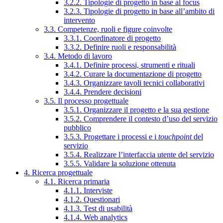
3.2.2. Tipologie di progetto in base al focus
3.2.3. Tipologie di progetto in base all’ambito di
intervento
3.3. Competenze, ruoli e figure coinvolte
3.3.1. Coordinatore di progetto
3.3.2. Definire ruoli e responsabilità
3.4. Metodo di lavoro
3.4.1. Definire processi, strumenti e rituali
3.4.2. Curare la documentazione di progetto
3.4.3. Organizzare tavoli tecnici collaborativi
3.4.4. Prendere decisioni
3.5. Il processo progettuale
3.5.1. Organizzare il progetto e la sua gestione
3.5.2. Comprendere il contesto d’uso del servizio
pubblico
3.5.3. Progettare i processi e i
touchpoint
del
servizio
3.5.4. Realizzare l’interfaccia utente del servizio
3.5.5. Validare la soluzione ottenuta
4. Ricerca progettuale
4.1. Ricerca primaria
4.1.1. Interviste
4.1.2. Questionari
4.1.3. Test di usabilità
4.1.4. Web analytics