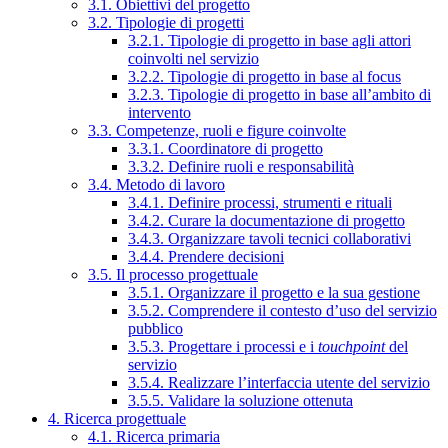
3.1. Obiettivi del progetto
3.2. Tipologie di progetti
3.2.1. Tipologie di progetto in base agli attori
coinvolti nel servizio
3.2.2. Tipologie di progetto in base al focus
3.2.3. Tipologie di progetto in base all’ambito di
intervento
3.3. Competenze, ruoli e figure coinvolte
3.3.1. Coordinatore di progetto
3.3.2. Definire ruoli e responsabilità
3.4. Metodo di lavoro
3.4.1. Definire processi, strumenti e rituali
3.4.2. Curare la documentazione di progetto
3.4.3. Organizzare tavoli tecnici collaborativi
3.4.4. Prendere decisioni
3.5. Il processo progettuale
3.5.1. Organizzare il progetto e la sua gestione
3.5.2. Comprendere il contesto d’uso del servizio
pubblico
3.5.3. Progettare i processi e i
touchpoint
del
servizio
3.5.4. Realizzare l’interfaccia utente del servizio
3.5.5. Validare la soluzione ottenuta
4. Ricerca progettuale
4.1. Ricerca primaria