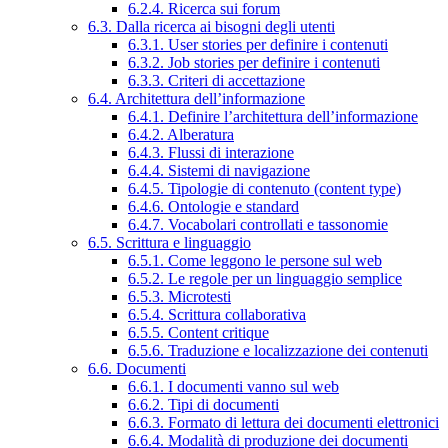
6.2.4. Ricerca sui forum
6.3. Dalla ricerca ai bisogni degli utenti
6.3.1. User stories per definire i contenuti
6.3.2. Job stories per definire i contenuti
6.3.3. Criteri di accettazione
6.4. Architettura dell’informazione
6.4.1. Definire l’architettura dell’informazione
6.4.2. Alberatura
6.4.3. Flussi di interazione
6.4.4. Sistemi di navigazione
6.4.5. Tipologie di contenuto (content type)
6.4.6. Ontologie e standard
6.4.7. Vocabolari controllati e tassonomie
6.5. Scrittura e linguaggio
6.5.1. Come leggono le persone sul web
6.5.2. Le regole per un linguaggio semplice
6.5.3. Microtesti
6.5.4. Scrittura collaborativa
6.5.5. Content critique
6.5.6. Traduzione e localizzazione dei contenuti
6.6. Documenti
6.6.1. I documenti vanno sul web
6.6.2. Tipi di documenti
6.6.3. Formato di lettura dei documenti elettronici
6.6.4. Modalità di produzione dei documenti