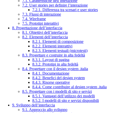
7.1. Caratteristiche dell’interazione
7.2. User stories per definire l’interazione
7.2.1. Differenza tra scenari e user stories
7.3. Flussi di interazione
7.4. Wireframe
7.5. Prototipi interattivi
8. Progettazione dell’interfaccia
8.1. Obiettivi dell’interfaccia
8.2. Elementi dell’interfaccia
8.2.1. Elementi di composizione
8.2.2. Elementi interattivi
8.2.3. Elementi testuali (microtesti)
8.3. Progettare e costruire in alta fedeltà
8.3.1. Layout di pagina
8.3.2. Prototipi in alta fedeltà
8.4. Progettare con il design system .italia
8.4.1. Documentazione
8.4.2. Benefici del design system
8.4.3. Risorse operative
8.4.4. Come contribuire al design system .italia
8.5. Progettare con i modelli di sito e servizi
8.5.1. Vantaggi dell’utilizzo dei modelli
8.5.2. I modelli di sito e servizi disponibili
9. Sviluppo dell’interfaccia
9.1. Approccio allo sviluppo