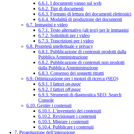
6.6.1. I documenti vanno sul web
6.6.2. Tipi di documenti
6.6.3. Formato di lettura dei documenti elettronici
6.6.4. Modalità di produzione dei documenti
6.7. Immagini e video
6.7.1. Testo alternativo (alt text) per le immagini
6.7.2. Sottotitoli per i video
6.7.3. Trascrizioni per i video
6.8. Proprietà intellettuale e privacy
6.8.1. Pubblicazione di contenuti prodotti dalla
Pubblica Amministrazione
6.8.2. Pubblicazione di contenuti non prodotti
dalla Pubblica Amministrazione
6.8.3. Consenso dei soggetti ritratti
6.9. Ottimizzazione per i motori di ricerca (SEO)
6.9.1. I fattori
on-page
6.9.2. I fattori
off-page
6.9.3. Strumenti di diagnostica SEO: Search
Console
6.10. Gestire i contenuti
6.10.1. L’inventario dei contenuti
6.10.2. Revisionare i contenuti
6.10.3. Migrare i contenuti
6.10.4. Pubblicare i contenuti
7. Progettazione dell’interazione