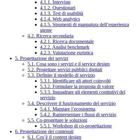
4.1.1. Interviste
4.1.2. Questionari
4.1.3. Test di usabilità
4.1.4. Web analytics
4.1.5. Strumenti di mappatura dell’esperienza
utente
4.2. Ricerca secondaria
4.2.1. Ricerca documentale
4.2.2. Analisi benchmark
4.2.3. Valutazione euristica
5. Progettazione dei servizi
5.1. Cosa sono i servizi e il service design
5.2. Progettare servizi pubblici digitali
5.3. Definire il modello di servizio
5.3.1. Identificare gli attori coinvolti
5.3.2. Formulare la proposta di valore
5.3.3. Inquadrare gli elementi costitutivi del
servizio
5.4. Descrivere il funzionamento del servizio
5.4.1. Mappare l’ecosistema
5.4.2. Rappresentare i flussi di servizio
5.5. Co-progettare le soluzioni
5.5.1. Workshop di co-progettazione
6. Progettazione dei contenuti
6.1. Cos’è il content design