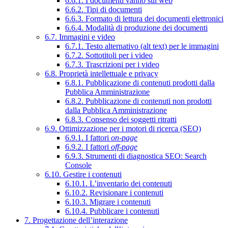
6.6.1. I documenti vanno sul web
6.6.2. Tipi di documenti
6.6.3. Formato di lettura dei documenti elettronici
6.6.4. Modalità di produzione dei documenti
6.7. Immagini e video
6.7.1. Testo alternativo (alt text) per le immagini
6.7.2. Sottotitoli per i video
6.7.3. Trascrizioni per i video
6.8. Proprietà intellettuale e privacy
6.8.1. Pubblicazione di contenuti prodotti dalla
Pubblica Amministrazione
6.8.2. Pubblicazione di contenuti non prodotti
dalla Pubblica Amministrazione
6.8.3. Consenso dei soggetti ritratti
6.9. Ottimizzazione per i motori di ricerca (SEO)
6.9.1. I fattori
on-page
6.9.2. I fattori
off-page
6.9.3. Strumenti di diagnostica SEO: Search
Console
6.10. Gestire i contenuti
6.10.1. L’inventario dei contenuti
6.10.2. Revisionare i contenuti
6.10.3. Migrare i contenuti
6.10.4. Pubblicare i contenuti
7. Progettazione dell’interazione