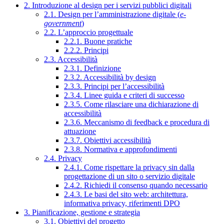
2. Introduzione al design per i servizi pubblici digitali
2.1. Design per l’amministrazione digitale (
e-
government
)
2.2. L’approccio progettuale
2.2.1. Buone pratiche
2.2.2. Principi
2.3. Accessibilità
2.3.1. Definizione
2.3.2. Accessibilità by design
2.3.3. Principi per l’accessibilità
2.3.4. Linee guida e criteri di successo
2.3.5. Come rilasciare una dichiarazione di
accessibilità
2.3.6. Meccanismo di feedback e procedura di
attuazione
2.3.7. Obiettivi accessibilità
2.3.8. Normativa e approfondimenti
2.4. Privacy
2.4.1. Come rispettare la privacy sin dalla
progettazione di un sito o servizio digitale
2.4.2. Richiedi il consenso quando necessario
2.4.3. Le basi del sito web: architettura,
informativa privacy, riferimenti DPO
3. Pianificazione, gestione e strategia
3.1. Obiettivi del progetto