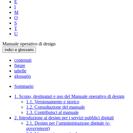
E
I
M
O
S
T
U
Manuale operativo di design
indici e glossario
contenuti
figure
tabelle
glossario
Sommario
1. Scopo, destinatari e uso del Manuale operativo di design
1.1. Versionamento e storico
1.2. Consultazione del manuale
1.3. Contribuisci al manuale
2. Introduzione al design per i servizi pubblici digitali
2.1. Design per l’amministrazione digitale (
e-
government
)