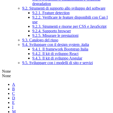
degradation
9.2. Strumenti di supporto allo sviluppo del software
9.2.1. Feature detection
9.2.2. Verificare le feature disponibili con Can I
use
9.2.3. Strumenti e risorse per CSS e JavaScript
9.2.4. Supporto browser
9.2.5. Misurare le prestazioni
9.3. Catalogo del riuso
9.4. Sviluppare con il design system .italia
9.4.1. Il framework Bootstrap Italia
9.4.2. Il kit di sviluppo React
9.4.3. Il kit di sviluppo Angular
9.5. Sviluppare con i modelli di sito e servizi
None
None
A
B
C
D
E
I
M