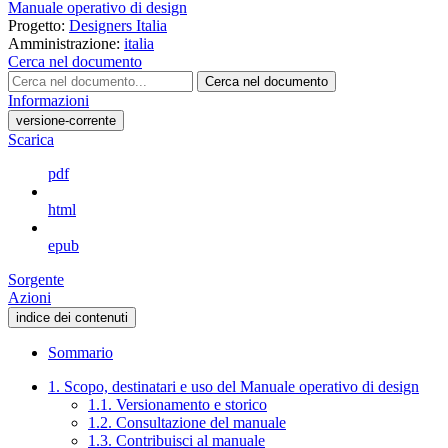
Manuale operativo di design
Progetto:
Designers Italia
Amministrazione:
italia
Cerca nel documento
Cerca nel documento
Informazioni
versione-corrente
Scarica
pdf
html
epub
Sorgente
Azioni
indice dei contenuti
Sommario
1. Scopo, destinatari e uso del Manuale operativo di design
1.1. Versionamento e storico
1.2. Consultazione del manuale
1.3. Contribuisci al manuale