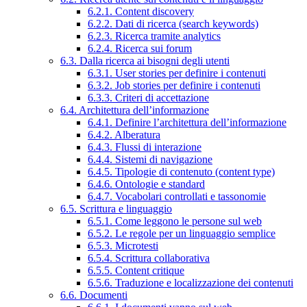
6.2.1. Content discovery
6.2.2. Dati di ricerca (search keywords)
6.2.3. Ricerca tramite analytics
6.2.4. Ricerca sui forum
6.3. Dalla ricerca ai bisogni degli utenti
6.3.1. User stories per definire i contenuti
6.3.2. Job stories per definire i contenuti
6.3.3. Criteri di accettazione
6.4. Architettura dell’informazione
6.4.1. Definire l’architettura dell’informazione
6.4.2. Alberatura
6.4.3. Flussi di interazione
6.4.4. Sistemi di navigazione
6.4.5. Tipologie di contenuto (content type)
6.4.6. Ontologie e standard
6.4.7. Vocabolari controllati e tassonomie
6.5. Scrittura e linguaggio
6.5.1. Come leggono le persone sul web
6.5.2. Le regole per un linguaggio semplice
6.5.3. Microtesti
6.5.4. Scrittura collaborativa
6.5.5. Content critique
6.5.6. Traduzione e localizzazione dei contenuti
6.6. Documenti