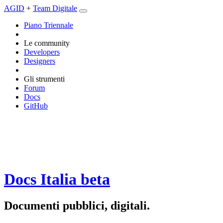
AGID
+
Team Digitale
Piano Triennale
Le community
Developers
Designers
Gli strumenti
Forum
Docs
GitHub
Docs Italia
beta
Documenti pubblici, digitali.