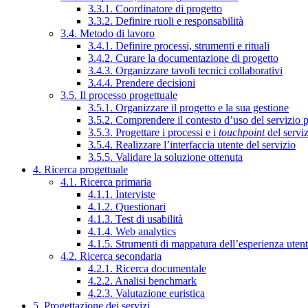
3.3.1. Coordinatore di progetto
3.3.2. Definire ruoli e responsabilità
3.4. Metodo di lavoro
3.4.1. Definire processi, strumenti e rituali
3.4.2. Curare la documentazione di progetto
3.4.3. Organizzare tavoli tecnici collaborativi
3.4.4. Prendere decisioni
3.5. Il processo progettuale
3.5.1. Organizzare il progetto e la sua gestione
3.5.2. Comprendere il contesto d’uso del servizio 
3.5.3. Progettare i processi e i
touchpoint
del servi
3.5.4. Realizzare l’interfaccia utente del servizio
3.5.5. Validare la soluzione ottenuta
4. Ricerca progettuale
4.1. Ricerca primaria
4.1.1. Interviste
4.1.2. Questionari
4.1.3. Test di usabilità
4.1.4. Web analytics
4.1.5. Strumenti di mappatura dell’esperienza uten
4.2. Ricerca secondaria
4.2.1. Ricerca documentale
4.2.2. Analisi benchmark
4.2.3. Valutazione euristica
5. Progettazione dei servizi