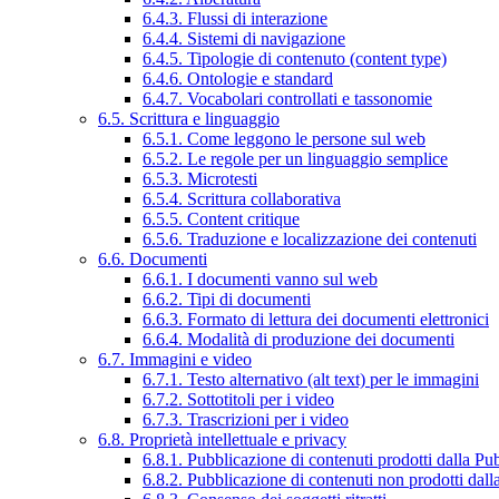
6.4.3. Flussi di interazione
6.4.4. Sistemi di navigazione
6.4.5. Tipologie di contenuto (content type)
6.4.6. Ontologie e standard
6.4.7. Vocabolari controllati e tassonomie
6.5. Scrittura e linguaggio
6.5.1. Come leggono le persone sul web
6.5.2. Le regole per un linguaggio semplice
6.5.3. Microtesti
6.5.4. Scrittura collaborativa
6.5.5. Content critique
6.5.6. Traduzione e localizzazione dei contenuti
6.6. Documenti
6.6.1. I documenti vanno sul web
6.6.2. Tipi di documenti
6.6.3. Formato di lettura dei documenti elettronici
6.6.4. Modalità di produzione dei documenti
6.7. Immagini e video
6.7.1. Testo alternativo (alt text) per le immagini
6.7.2. Sottotitoli per i video
6.7.3. Trascrizioni per i video
6.8. Proprietà intellettuale e privacy
6.8.1. Pubblicazione di contenuti prodotti dalla P
6.8.2. Pubblicazione di contenuti non prodotti dal