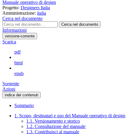
Manuale operativo di design
Progetto:
Designers Italia
Amministrazione:
italia
Cerca nel documento
Cerca nel documento
Informazioni
versione-corrente
Scarica
pdf
html
epub
Sorgente
Azioni
indice dei contenuti
Sommario
1. Scopo, destinatari e uso del Manuale operativo di design
1.1. Versionamento e storico
1.2. Consultazione del manuale
1.3. Contribuisci al manuale