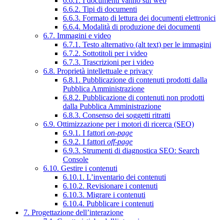
6.6.1. I documenti vanno sul web
6.6.2. Tipi di documenti
6.6.3. Formato di lettura dei documenti elettronici
6.6.4. Modalità di produzione dei documenti
6.7. Immagini e video
6.7.1. Testo alternativo (alt text) per le immagini
6.7.2. Sottotitoli per i video
6.7.3. Trascrizioni per i video
6.8. Proprietà intellettuale e privacy
6.8.1. Pubblicazione di contenuti prodotti dalla
Pubblica Amministrazione
6.8.2. Pubblicazione di contenuti non prodotti
dalla Pubblica Amministrazione
6.8.3. Consenso dei soggetti ritratti
6.9. Ottimizzazione per i motori di ricerca (SEO)
6.9.1. I fattori
on-page
6.9.2. I fattori
off-page
6.9.3. Strumenti di diagnostica SEO: Search
Console
6.10. Gestire i contenuti
6.10.1. L’inventario dei contenuti
6.10.2. Revisionare i contenuti
6.10.3. Migrare i contenuti
6.10.4. Pubblicare i contenuti
7. Progettazione dell’interazione