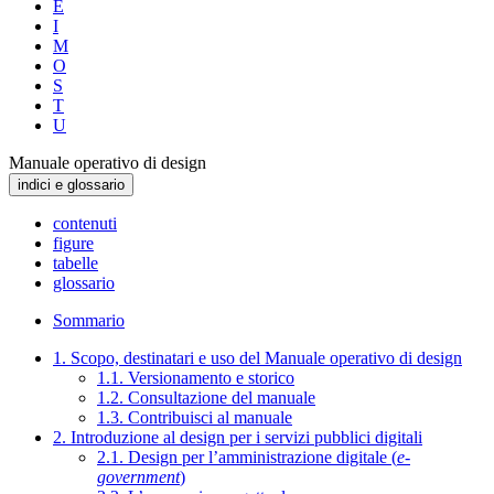
E
I
M
O
S
T
U
Manuale operativo di design
indici e glossario
contenuti
figure
tabelle
glossario
Sommario
1. Scopo, destinatari e uso del Manuale operativo di design
1.1. Versionamento e storico
1.2. Consultazione del manuale
1.3. Contribuisci al manuale
2. Introduzione al design per i servizi pubblici digitali
2.1. Design per l’amministrazione digitale (
e-
government
)