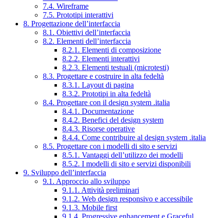
7.4. Wireframe
7.5. Prototipi interattivi
8. Progettazione dell’interfaccia
8.1. Obiettivi dell’interfaccia
8.2. Elementi dell’interfaccia
8.2.1. Elementi di composizione
8.2.2. Elementi interattivi
8.2.3. Elementi testuali (microtesti)
8.3. Progettare e costruire in alta fedeltà
8.3.1. Layout di pagina
8.3.2. Prototipi in alta fedeltà
8.4. Progettare con il design system .italia
8.4.1. Documentazione
8.4.2. Benefici del design system
8.4.3. Risorse operative
8.4.4. Come contribuire al design system .italia
8.5. Progettare con i modelli di sito e servizi
8.5.1. Vantaggi dell’utilizzo dei modelli
8.5.2. I modelli di sito e servizi disponibili
9. Sviluppo dell’interfaccia
9.1. Approccio allo sviluppo
9.1.1. Attività preliminari
9.1.2. Web design responsivo e accessibile
9.1.3. Mobile first
9.1.4. Progressive enhancement e Graceful