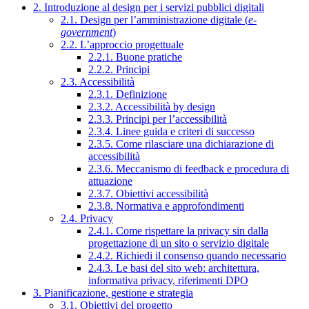
2. Introduzione al design per i servizi pubblici digitali
2.1. Design per l’amministrazione digitale (
e-
government
)
2.2. L’approccio progettuale
2.2.1. Buone pratiche
2.2.2. Principi
2.3. Accessibilità
2.3.1. Definizione
2.3.2. Accessibilità by design
2.3.3. Principi per l’accessibilità
2.3.4. Linee guida e criteri di successo
2.3.5. Come rilasciare una dichiarazione di
accessibilità
2.3.6. Meccanismo di feedback e procedura di
attuazione
2.3.7. Obiettivi accessibilità
2.3.8. Normativa e approfondimenti
2.4. Privacy
2.4.1. Come rispettare la privacy sin dalla
progettazione di un sito o servizio digitale
2.4.2. Richiedi il consenso quando necessario
2.4.3. Le basi del sito web: architettura,
informativa privacy, riferimenti DPO
3. Pianificazione, gestione e strategia
3.1. Obiettivi del progetto