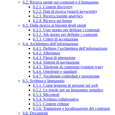
6.2. Ricerca utente sui contenuti e il linguaggio
6.2.1. Content discovery
6.2.2. Dati di ricerca (search keywords)
6.2.3. Ricerca tramite analytics
6.2.4. Ricerca sui forum
6.3. Dalla ricerca ai bisogni degli utenti
6.3.1. User stories per definire i contenuti
6.3.2. Job stories per definire i contenuti
6.3.3. Criteri di accettazione
6.4. Architettura dell’informazione
6.4.1. Definire l’architettura dell’informazione
6.4.2. Alberatura
6.4.3. Flussi di interazione
6.4.4. Sistemi di navigazione
6.4.5. Tipologie di contenuto (content type)
6.4.6. Ontologie e standard
6.4.7. Vocabolari controllati e tassonomie
6.5. Scrittura e linguaggio
6.5.1. Come leggono le persone sul web
6.5.2. Le regole per un linguaggio semplice
6.5.3. Microtesti
6.5.4. Scrittura collaborativa
6.5.5. Content critique
6.5.6. Traduzione e localizzazione dei contenuti
6.6. Documenti