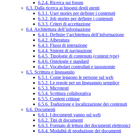
6.2.4. Ricerca sui forum
6.3. Dalla ricerca ai bisogni degli utenti
6.3.1. User stories per definire i contenuti
6.3.2. Job stories per definire i contenuti
6.3.3. Criteri di accettazione
6.4. Architettura dell’informazione
6.4.1. Definire l’architettura dell’informazione
6.4.2. Alberatura
6.4.3. Flussi di interazione
6.4.4. Sistemi di navigazione
6.4.5. Tipologie di contenuto (content type)
6.4.6. Ontologie e standard
6.4.7. Vocabolari controllati e tassonomie
6.5. Scrittura e linguaggio
6.5.1. Come leggono le persone sul web
6.5.2. Le regole per un linguaggio semplice
6.5.3. Microtesti
6.5.4. Scrittura collaborativa
6.5.5. Content critique
6.5.6. Traduzione e localizzazione dei contenuti
6.6. Documenti
6.6.1. I documenti vanno sul web
6.6.2. Tipi di documenti
6.6.3. Formato di lettura dei documenti elettronici
6.6.4. Modalità di produzione dei documenti