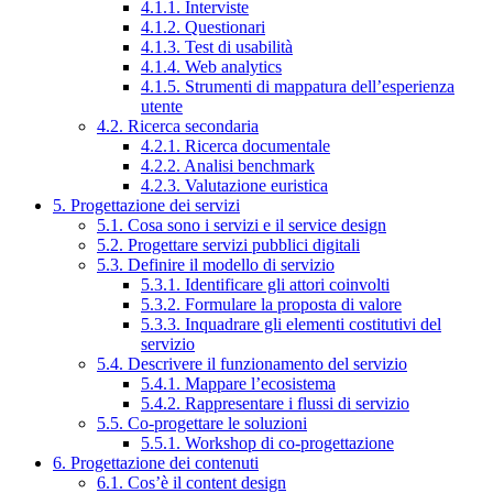
4.1.1. Interviste
4.1.2. Questionari
4.1.3. Test di usabilità
4.1.4. Web analytics
4.1.5. Strumenti di mappatura dell’esperienza
utente
4.2. Ricerca secondaria
4.2.1. Ricerca documentale
4.2.2. Analisi benchmark
4.2.3. Valutazione euristica
5. Progettazione dei servizi
5.1. Cosa sono i servizi e il service design
5.2. Progettare servizi pubblici digitali
5.3. Definire il modello di servizio
5.3.1. Identificare gli attori coinvolti
5.3.2. Formulare la proposta di valore
5.3.3. Inquadrare gli elementi costitutivi del
servizio
5.4. Descrivere il funzionamento del servizio
5.4.1. Mappare l’ecosistema
5.4.2. Rappresentare i flussi di servizio
5.5. Co-progettare le soluzioni
5.5.1. Workshop di co-progettazione
6. Progettazione dei contenuti
6.1. Cos’è il content design