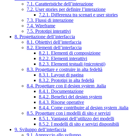
7.1. Caratteristiche dell’interazione
7.2. User stories per definire l’interazione
7.2.1. Differenza tra scenari e user stories
7.3. Flussi di interazione
7.4. Wireframe
7.5. Prototipi interattivi
8. Progettazione dell’interfaccia
8.1. Obiettivi dell’interfaccia
8.2. Elementi dell’interfaccia
8.2.1. Elementi di composizione
8.2.2. Elementi interattivi
8.2.3. Elementi testuali (microtesti)
8.3. Progettare e costruire in alta fedeltà
8.3.1. Layout di pagina
8.3.2. Prototipi in alta fedeltà
8.4. Progettare con il design system .italia
8.4.1. Documentazione
8.4.2. Benefici del design system
8.4.3. Risorse operative
8.4.4. Come contribuire al design system .italia
8.5. Progettare con i modelli di sito e servizi
8.5.1. Vantaggi dell’utilizzo dei modelli
8.5.2. I modelli di sito e servizi disponibili
9. Sviluppo dell’interfaccia
9.1. Approccio allo sviluppo