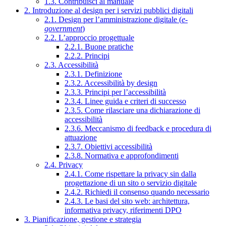
1.3. Contribuisci al manuale
2. Introduzione al design per i servizi pubblici digitali
2.1. Design per l’amministrazione digitale (
e-
government
)
2.2. L’approccio progettuale
2.2.1. Buone pratiche
2.2.2. Principi
2.3. Accessibilità
2.3.1. Definizione
2.3.2. Accessibilità by design
2.3.3. Principi per l’accessibilità
2.3.4. Linee guida e criteri di successo
2.3.5. Come rilasciare una dichiarazione di
accessibilità
2.3.6. Meccanismo di feedback e procedura di
attuazione
2.3.7. Obiettivi accessibilità
2.3.8. Normativa e approfondimenti
2.4. Privacy
2.4.1. Come rispettare la privacy sin dalla
progettazione di un sito o servizio digitale
2.4.2. Richiedi il consenso quando necessario
2.4.3. Le basi del sito web: architettura,
informativa privacy, riferimenti DPO
3. Pianificazione, gestione e strategia