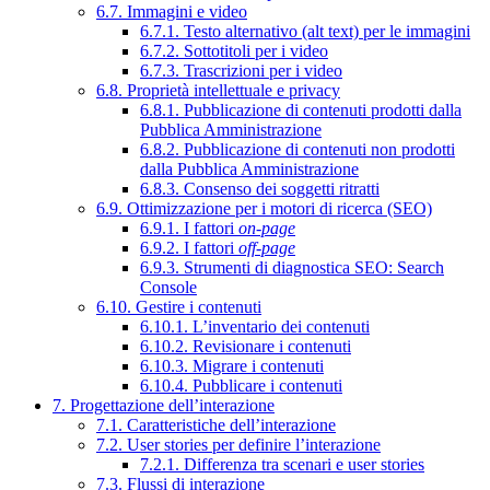
6.7. Immagini e video
6.7.1. Testo alternativo (alt text) per le immagini
6.7.2. Sottotitoli per i video
6.7.3. Trascrizioni per i video
6.8. Proprietà intellettuale e privacy
6.8.1. Pubblicazione di contenuti prodotti dalla
Pubblica Amministrazione
6.8.2. Pubblicazione di contenuti non prodotti
dalla Pubblica Amministrazione
6.8.3. Consenso dei soggetti ritratti
6.9. Ottimizzazione per i motori di ricerca (SEO)
6.9.1. I fattori
on-page
6.9.2. I fattori
off-page
6.9.3. Strumenti di diagnostica SEO: Search
Console
6.10. Gestire i contenuti
6.10.1. L’inventario dei contenuti
6.10.2. Revisionare i contenuti
6.10.3. Migrare i contenuti
6.10.4. Pubblicare i contenuti
7. Progettazione dell’interazione
7.1. Caratteristiche dell’interazione
7.2. User stories per definire l’interazione
7.2.1. Differenza tra scenari e user stories
7.3. Flussi di interazione