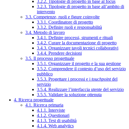
3.2.2. Tipologie di progetto in base al focus
3.2.3. Tipologie di progetto in base all’ambito di
intervento
3.3. Competenze, ruoli e figure coinvolte
3.3.1. Coordinatore di progetto
3.3.2. Definire ruoli e responsabilità
3.4. Metodo di lavoro
3.4.1. Definire processi, strumenti e rituali
3.4.2. Curare la documentazione di progetto
3.4.3. Organizzare tavoli tecnici collaborativi
3.4.4. Prendere decisioni
3.5. Il processo progettuale
3.5.1. Organizzare il progetto e la sua gestione
3.5.2. Comprendere il contesto d’uso del servizio
pubblico
3.5.3. Progettare i processi e i
touchpoint
del
servizio
3.5.4. Realizzare l’interfaccia utente del servizio
3.5.5. Validare la soluzione ottenuta
4. Ricerca progettuale
4.1. Ricerca primaria
4.1.1. Interviste
4.1.2. Questionari
4.1.3. Test di usabilità
4.1.4. Web analytics