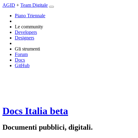
AGID
+
Team Digitale
Piano Triennale
Le community
Developers
Designers
Gli strumenti
Forum
Docs
GitHub
Docs Italia
beta
Documenti pubblici, digitali.