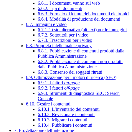
6.6.1. I documenti vanno sul web
6.6.2. Tipi di documenti
6.6.3. Formato di lettura dei documenti elettronici
6.6.4. Modalità di produzione dei documenti
6.7. Immagini e video
6.7.1. Testo alternativo (alt text) per le immagini
6.7.2. Sottotitoli per i video
6.7.3. Trascrizioni per i video
6.8. Proprietà intellettuale e privacy
6.8.1. Pubblicazione di contenuti prodotti dalla
Pubblica Amministrazione
6.8.2. Pubblicazione di contenuti non prodotti
dalla Pubblica Amministrazione
6.8.3. Consenso dei soggetti ritratti
6.9. Ottimizzazione per i motori di ricerca (SEO)
6.9.1. I fattori
on-page
6.9.2. I fattori
off-page
6.9.3. Strumenti di diagnostica SEO: Search
Console
6.10. Gestire i contenuti
6.10.1. L’inventario dei contenuti
6.10.2. Revisionare i contenuti
6.10.3. Migrare i contenuti
6.10.4. Pubblicare i contenuti
7. Progettazione dell’interazione