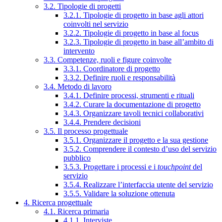
3.2. Tipologie di progetti
3.2.1. Tipologie di progetto in base agli attori
coinvolti nel servizio
3.2.2. Tipologie di progetto in base al focus
3.2.3. Tipologie di progetto in base all’ambito di
intervento
3.3. Competenze, ruoli e figure coinvolte
3.3.1. Coordinatore di progetto
3.3.2. Definire ruoli e responsabilità
3.4. Metodo di lavoro
3.4.1. Definire processi, strumenti e rituali
3.4.2. Curare la documentazione di progetto
3.4.3. Organizzare tavoli tecnici collaborativi
3.4.4. Prendere decisioni
3.5. Il processo progettuale
3.5.1. Organizzare il progetto e la sua gestione
3.5.2. Comprendere il contesto d’uso del servizio
pubblico
3.5.3. Progettare i processi e i
touchpoint
del
servizio
3.5.4. Realizzare l’interfaccia utente del servizio
3.5.5. Validare la soluzione ottenuta
4. Ricerca progettuale
4.1. Ricerca primaria
4.1.1. Interviste