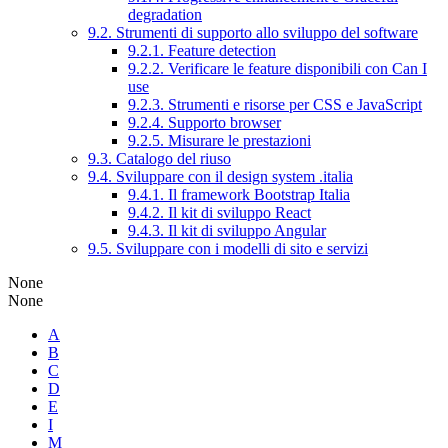
degradation
9.2. Strumenti di supporto allo sviluppo del software
9.2.1. Feature detection
9.2.2. Verificare le feature disponibili con Can I
use
9.2.3. Strumenti e risorse per CSS e JavaScript
9.2.4. Supporto browser
9.2.5. Misurare le prestazioni
9.3. Catalogo del riuso
9.4. Sviluppare con il design system .italia
9.4.1. Il framework Bootstrap Italia
9.4.2. Il kit di sviluppo React
9.4.3. Il kit di sviluppo Angular
9.5. Sviluppare con i modelli di sito e servizi
None
None
A
B
C
D
E
I
M