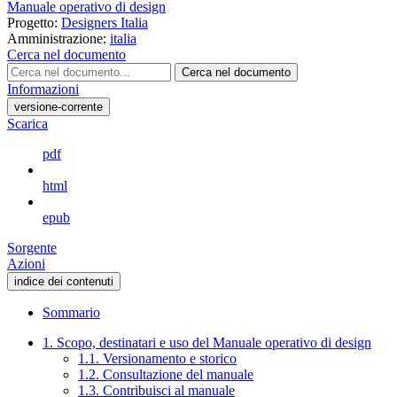
Manuale operativo di design
Progetto:
Designers Italia
Amministrazione:
italia
Cerca nel documento
Cerca nel documento
Informazioni
versione-corrente
Scarica
pdf
html
epub
Sorgente
Azioni
indice dei contenuti
Sommario
1. Scopo, destinatari e uso del Manuale operativo di design
1.1. Versionamento e storico
1.2. Consultazione del manuale
1.3. Contribuisci al manuale