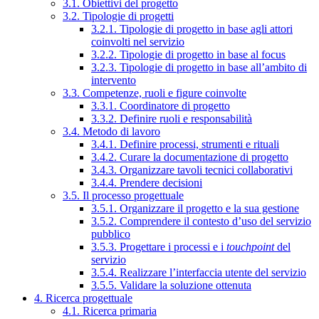
3.1. Obiettivi del progetto
3.2. Tipologie di progetti
3.2.1. Tipologie di progetto in base agli attori
coinvolti nel servizio
3.2.2. Tipologie di progetto in base al focus
3.2.3. Tipologie di progetto in base all’ambito di
intervento
3.3. Competenze, ruoli e figure coinvolte
3.3.1. Coordinatore di progetto
3.3.2. Definire ruoli e responsabilità
3.4. Metodo di lavoro
3.4.1. Definire processi, strumenti e rituali
3.4.2. Curare la documentazione di progetto
3.4.3. Organizzare tavoli tecnici collaborativi
3.4.4. Prendere decisioni
3.5. Il processo progettuale
3.5.1. Organizzare il progetto e la sua gestione
3.5.2. Comprendere il contesto d’uso del servizio
pubblico
3.5.3. Progettare i processi e i
touchpoint
del
servizio
3.5.4. Realizzare l’interfaccia utente del servizio
3.5.5. Validare la soluzione ottenuta
4. Ricerca progettuale
4.1. Ricerca primaria