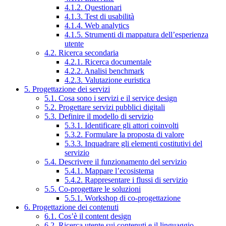
4.1.2. Questionari
4.1.3. Test di usabilità
4.1.4. Web analytics
4.1.5. Strumenti di mappatura dell’esperienza
utente
4.2. Ricerca secondaria
4.2.1. Ricerca documentale
4.2.2. Analisi benchmark
4.2.3. Valutazione euristica
5. Progettazione dei servizi
5.1. Cosa sono i servizi e il service design
5.2. Progettare servizi pubblici digitali
5.3. Definire il modello di servizio
5.3.1. Identificare gli attori coinvolti
5.3.2. Formulare la proposta di valore
5.3.3. Inquadrare gli elementi costitutivi del
servizio
5.4. Descrivere il funzionamento del servizio
5.4.1. Mappare l’ecosistema
5.4.2. Rappresentare i flussi di servizio
5.5. Co-progettare le soluzioni
5.5.1. Workshop di co-progettazione
6. Progettazione dei contenuti
6.1. Cos’è il content design
6.2. Ricerca utente sui contenuti e il linguaggio