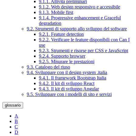
9.1.1. Attività preliminari
9.1.2. Web design responsivo e accessibile
9.1.3. Mobile first
9.1.4. Progressive enhancement e Graceful
degradation
9.2. Strumenti di supporto allo sviluppo del software
9.2.1. Feature detection
9.2.2. Verificare le feature disponibili con Can I
use
9.2.3. Strumenti e risorse per CSS e JavaScript
9.2.4. Supporto browser
9.2.5. Misurare le prestazioni
9.3. Catalogo del riuso
9.4. Sviluppare con il design system .italia
9.4.1. Il framework Bootstrap Italia
9.4.2. Il kit di sviluppo React
9.4.3. Il kit di sviluppo Angular
9.5. Sviluppare con i modelli di sito e servizi
glossario
A
B
C
D