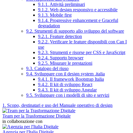
9.1.1. Attività preliminari
9.1.2. Web design responsivo e accessibile
9.1.3. Mobile first
9.1.4. Progressive enhancement e Graceful
degradation
9.2. Strumenti di supporto allo sviluppo del software
9.2.1. Feature detection
9.2.2. Verificare le feature disponibili con Can I
use
9.2.3. Strumenti e risorse per CSS e JavaScript
9.2.4. Supporto browser
9.2.5. Misurare le prestazioni
9.3. Catalogo del riuso
9.4. Sviluppare con il design system .italia
9.4.1. Il framework Bootstrap Italia
9.4.2. Il kit di sviluppo React
9.4.3. Il kit di sviluppo Angular
9.5. Sviluppare con i modelli di sito e servizi
1. Scopo, destinatari e uso del Manuale operativo di design
Team per la Trasformazione Digitale
in collaborazione con
Agenzia per l'Italia Digitale