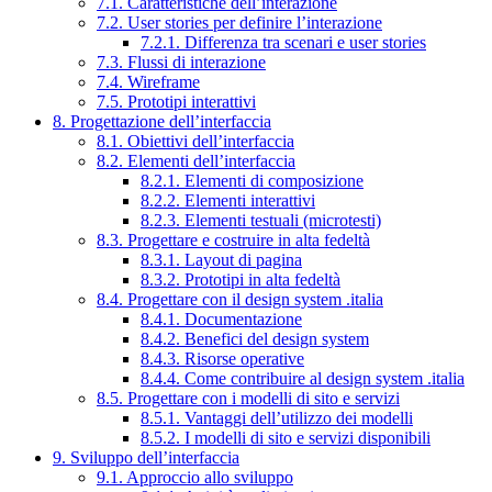
7.1. Caratteristiche dell’interazione
7.2. User stories per definire l’interazione
7.2.1. Differenza tra scenari e user stories
7.3. Flussi di interazione
7.4. Wireframe
7.5. Prototipi interattivi
8. Progettazione dell’interfaccia
8.1. Obiettivi dell’interfaccia
8.2. Elementi dell’interfaccia
8.2.1. Elementi di composizione
8.2.2. Elementi interattivi
8.2.3. Elementi testuali (microtesti)
8.3. Progettare e costruire in alta fedeltà
8.3.1. Layout di pagina
8.3.2. Prototipi in alta fedeltà
8.4. Progettare con il design system .italia
8.4.1. Documentazione
8.4.2. Benefici del design system
8.4.3. Risorse operative
8.4.4. Come contribuire al design system .italia
8.5. Progettare con i modelli di sito e servizi
8.5.1. Vantaggi dell’utilizzo dei modelli
8.5.2. I modelli di sito e servizi disponibili
9. Sviluppo dell’interfaccia
9.1. Approccio allo sviluppo