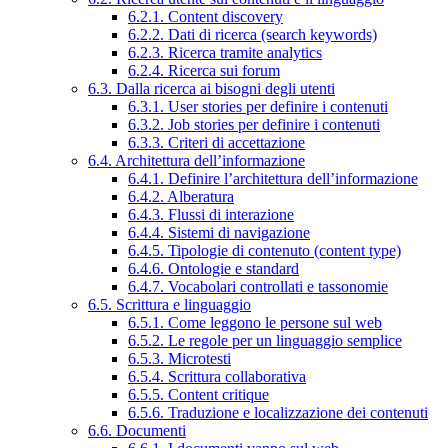
6.2.1. Content discovery
6.2.2. Dati di ricerca (search keywords)
6.2.3. Ricerca tramite analytics
6.2.4. Ricerca sui forum
6.3. Dalla ricerca ai bisogni degli utenti
6.3.1. User stories per definire i contenuti
6.3.2. Job stories per definire i contenuti
6.3.3. Criteri di accettazione
6.4. Architettura dell’informazione
6.4.1. Definire l’architettura dell’informazione
6.4.2. Alberatura
6.4.3. Flussi di interazione
6.4.4. Sistemi di navigazione
6.4.5. Tipologie di contenuto (content type)
6.4.6. Ontologie e standard
6.4.7. Vocabolari controllati e tassonomie
6.5. Scrittura e linguaggio
6.5.1. Come leggono le persone sul web
6.5.2. Le regole per un linguaggio semplice
6.5.3. Microtesti
6.5.4. Scrittura collaborativa
6.5.5. Content critique
6.5.6. Traduzione e localizzazione dei contenuti
6.6. Documenti