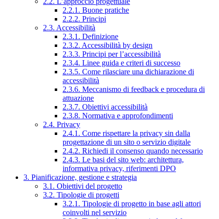
2.2. L’approccio progettuale
2.2.1. Buone pratiche
2.2.2. Principi
2.3. Accessibilità
2.3.1. Definizione
2.3.2. Accessibilità by design
2.3.3. Principi per l’accessibilità
2.3.4. Linee guida e criteri di successo
2.3.5. Come rilasciare una dichiarazione di
accessibilità
2.3.6. Meccanismo di feedback e procedura di
attuazione
2.3.7. Obiettivi accessibilità
2.3.8. Normativa e approfondimenti
2.4. Privacy
2.4.1. Come rispettare la privacy sin dalla
progettazione di un sito o servizio digitale
2.4.2. Richiedi il consenso quando necessario
2.4.3. Le basi del sito web: architettura,
informativa privacy, riferimenti DPO
3. Pianificazione, gestione e strategia
3.1. Obiettivi del progetto
3.2. Tipologie di progetti
3.2.1. Tipologie di progetto in base agli attori
coinvolti nel servizio