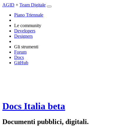
AGID
+
Team Digitale
Piano Triennale
Le community
Developers
Designers
Gli strumenti
Forum
Docs
GitHub
Docs Italia
beta
Documenti pubblici, digitali.