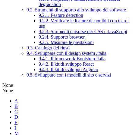
degradation
9.2. Strumenti di supporto allo sviluppo del software
9.2.1. Feature detection
9.2.2. Verificare le feature disponibili con Can I
use
9.2.3. Strumenti e risorse per CSS e JavaScript
9.2.4. Supporto browser
9.2.5. Misurare le prestazioni
9.3. Catalogo del riuso
9.4. Sviluppare con il design system .italia
9.4.1. Il framework Bootstrap Italia
9.4.2. Il kit di sviluppo React
9.4.3. Il kit di sviluppo Angular
9.5. Sviluppare con i modelli di sito e servizi
None
None
A
B
C
D
E
I
M