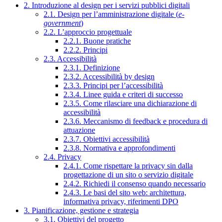
2. Introduzione al design per i servizi pubblici digitali
2.1. Design per l’amministrazione digitale (
e-
government
)
2.2. L’approccio progettuale
2.2.1. Buone pratiche
2.2.2. Principi
2.3. Accessibilità
2.3.1. Definizione
2.3.2. Accessibilità by design
2.3.3. Principi per l’accessibilità
2.3.4. Linee guida e criteri di successo
2.3.5. Come rilasciare una dichiarazione di
accessibilità
2.3.6. Meccanismo di feedback e procedura di
attuazione
2.3.7. Obiettivi accessibilità
2.3.8. Normativa e approfondimenti
2.4. Privacy
2.4.1. Come rispettare la privacy sin dalla
progettazione di un sito o servizio digitale
2.4.2. Richiedi il consenso quando necessario
2.4.3. Le basi del sito web: architettura,
informativa privacy, riferimenti DPO
3. Pianificazione, gestione e strategia
3.1. Obiettivi del progetto