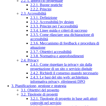
2.2. L’approccio progettuale
2.2.1. Buone pratiche
2.2.2. Principi
2.3. Accessibilità
2.3.1. Definizione
2.3.2. Accessibilità by design
2.3.3. Principi per l’accessibilità
2.3.4. Linee guida e criteri di successo
2.3.5. Come rilasciare una dichiarazione di
accessibilità
2.3.6. Meccanismo di feedback e procedura di
attuazione
2.3.7. Obiettivi accessibilità
2.3.8. Normativa e approfondimenti
2.4. Privacy
2.4.1. Come rispettare la privacy sin dalla
progettazione di un sito o servizio digitale
2.4.2. Richiedi il consenso quando necessario
2.4.3. Le basi del sito web: architettura,
informativa privacy, riferimenti DPO
3. Pianificazione, gestione e strategia
3.1. Obiettivi del progetto
3.2. Tipologie di progetti
3.2.1. Tipologie di progetto in base agli attori
coinvolti nel servizio