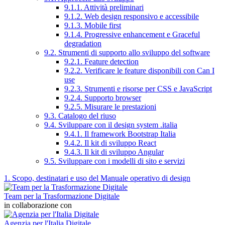
9.1.1. Attività preliminari
9.1.2. Web design responsivo e accessibile
9.1.3. Mobile first
9.1.4. Progressive enhancement e Graceful
degradation
9.2. Strumenti di supporto allo sviluppo del software
9.2.1. Feature detection
9.2.2. Verificare le feature disponibili con Can I
use
9.2.3. Strumenti e risorse per CSS e JavaScript
9.2.4. Supporto browser
9.2.5. Misurare le prestazioni
9.3. Catalogo del riuso
9.4. Sviluppare con il design system .italia
9.4.1. Il framework Bootstrap Italia
9.4.2. Il kit di sviluppo React
9.4.3. Il kit di sviluppo Angular
9.5. Sviluppare con i modelli di sito e servizi
1. Scopo, destinatari e uso del Manuale operativo di design
Team per la Trasformazione Digitale
in collaborazione con
Agenzia per l'Italia Digitale