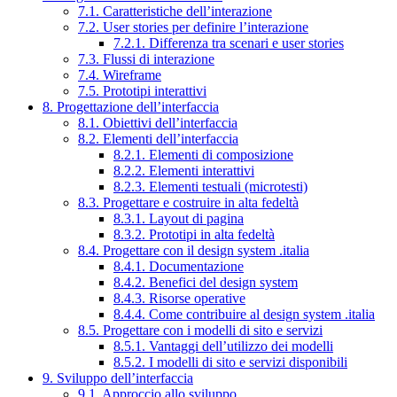
7.1. Caratteristiche dell’interazione
7.2. User stories per definire l’interazione
7.2.1. Differenza tra scenari e user stories
7.3. Flussi di interazione
7.4. Wireframe
7.5. Prototipi interattivi
8. Progettazione dell’interfaccia
8.1. Obiettivi dell’interfaccia
8.2. Elementi dell’interfaccia
8.2.1. Elementi di composizione
8.2.2. Elementi interattivi
8.2.3. Elementi testuali (microtesti)
8.3. Progettare e costruire in alta fedeltà
8.3.1. Layout di pagina
8.3.2. Prototipi in alta fedeltà
8.4. Progettare con il design system .italia
8.4.1. Documentazione
8.4.2. Benefici del design system
8.4.3. Risorse operative
8.4.4. Come contribuire al design system .italia
8.5. Progettare con i modelli di sito e servizi
8.5.1. Vantaggi dell’utilizzo dei modelli
8.5.2. I modelli di sito e servizi disponibili
9. Sviluppo dell’interfaccia
9.1. Approccio allo sviluppo