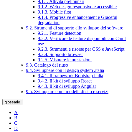
9.1.1. Attività preliminari
9.1.2. Web design responsivo e accessibile
9.1.3. Mobile first
9.1.4. Progressive enhancement e Graceful
degradation
9.2. Strumenti di supporto allo sviluppo del software
9.2.1. Feature detection
9.2.2. Verificare le feature disponibili con Can I
use
9.2.3. Strumenti e risorse per CSS e JavaScript
9.2.4. Supporto browser
9.2.5. Misurare le prestazioni
9.3. Catalogo del riuso
9.4. Sviluppare con il design system .italia
9.4.1. Il framework Bootstrap Italia
9.4.2. Il kit di sviluppo React
9.4.3. Il kit di sviluppo Angular
9.5. Sviluppare con i modelli di sito e servizi
glossario
A
B
C
D