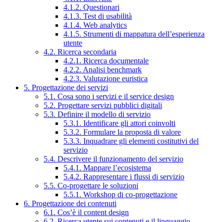
4.1.2. Questionari
4.1.3. Test di usabilità
4.1.4. Web analytics
4.1.5. Strumenti di mappatura dell’esperienza
utente
4.2. Ricerca secondaria
4.2.1. Ricerca documentale
4.2.2. Analisi benchmark
4.2.3. Valutazione euristica
5. Progettazione dei servizi
5.1. Cosa sono i servizi e il service design
5.2. Progettare servizi pubblici digitali
5.3. Definire il modello di servizio
5.3.1. Identificare gli attori coinvolti
5.3.2. Formulare la proposta di valore
5.3.3. Inquadrare gli elementi costitutivi del
servizio
5.4. Descrivere il funzionamento del servizio
5.4.1. Mappare l’ecosistema
5.4.2. Rappresentare i flussi di servizio
5.5. Co-progettare le soluzioni
5.5.1. Workshop di co-progettazione
6. Progettazione dei contenuti
6.1. Cos’è il content design
6.2. Ricerca utente sui contenuti e il linguaggio