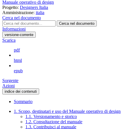
Manuale operativo di design
Progetto:
Designers Italia
Amministrazione:
italia
Cerca nel documento
Cerca nel documento
Informazioni
versione-corrente
Scarica
pdf
html
epub
Sorgente
Azioni
indice dei contenuti
Sommario
1. Scopo, destinatari e uso del Manuale operativo di design
1.1. Versionamento e storico
1.2. Consultazione del manuale
1.3. Contribuisci al manuale