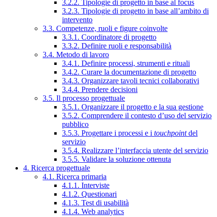
3.2.2. Tipologie di progetto in base al focus
3.2.3. Tipologie di progetto in base all’ambito di
intervento
3.3. Competenze, ruoli e figure coinvolte
3.3.1. Coordinatore di progetto
3.3.2. Definire ruoli e responsabilità
3.4. Metodo di lavoro
3.4.1. Definire processi, strumenti e rituali
3.4.2. Curare la documentazione di progetto
3.4.3. Organizzare tavoli tecnici collaborativi
3.4.4. Prendere decisioni
3.5. Il processo progettuale
3.5.1. Organizzare il progetto e la sua gestione
3.5.2. Comprendere il contesto d’uso del servizio
pubblico
3.5.3. Progettare i processi e i
touchpoint
del
servizio
3.5.4. Realizzare l’interfaccia utente del servizio
3.5.5. Validare la soluzione ottenuta
4. Ricerca progettuale
4.1. Ricerca primaria
4.1.1. Interviste
4.1.2. Questionari
4.1.3. Test di usabilità
4.1.4. Web analytics