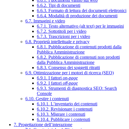
6.6.1. I documenti vanno sul web
6.6.2. Tipi di documenti
6.6.3. Formato di lettura dei documenti elettronici
6.6.4. Modalità di produzione dei documenti
6.7. Immagini e video
6.7.1. Testo alternativo (alt text) per le immagini
6.7.2. Sottotitoli per i video
6.7.3. Trascrizioni per i video
6.8. Proprietà intellettuale e privacy
6.8.1. Pubblicazione di contenuti prodotti dalla
Pubblica Amministrazione
6.8.2. Pubblicazione di contenuti non prodotti
dalla Pubblica Amministrazione
6.8.3. Consenso dei soggetti ritratti
6.9. Ottimizzazione per i motori di ricerca (SEO)
6.9.1. I fattori
on-page
6.9.2. I fattori
off-page
6.9.3. Strumenti di diagnostica SEO: Search
Console
6.10. Gestire i contenuti
6.10.1. L’inventario dei contenuti
6.10.2. Revisionare i contenuti
6.10.3. Migrare i contenuti
6.10.4. Pubblicare i contenuti
7. Progettazione dell’interazione