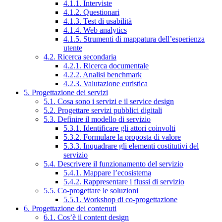
4.1.1. Interviste
4.1.2. Questionari
4.1.3. Test di usabilità
4.1.4. Web analytics
4.1.5. Strumenti di mappatura dell’esperienza
utente
4.2. Ricerca secondaria
4.2.1. Ricerca documentale
4.2.2. Analisi benchmark
4.2.3. Valutazione euristica
5. Progettazione dei servizi
5.1. Cosa sono i servizi e il service design
5.2. Progettare servizi pubblici digitali
5.3. Definire il modello di servizio
5.3.1. Identificare gli attori coinvolti
5.3.2. Formulare la proposta di valore
5.3.3. Inquadrare gli elementi costitutivi del
servizio
5.4. Descrivere il funzionamento del servizio
5.4.1. Mappare l’ecosistema
5.4.2. Rappresentare i flussi di servizio
5.5. Co-progettare le soluzioni
5.5.1. Workshop di co-progettazione
6. Progettazione dei contenuti
6.1. Cos’è il content design