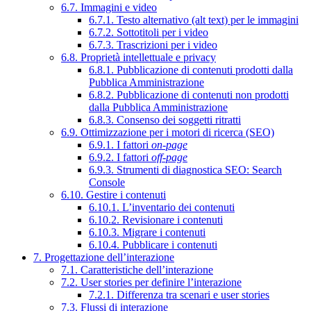
6.7. Immagini e video
6.7.1. Testo alternativo (alt text) per le immagini
6.7.2. Sottotitoli per i video
6.7.3. Trascrizioni per i video
6.8. Proprietà intellettuale e privacy
6.8.1. Pubblicazione di contenuti prodotti dalla
Pubblica Amministrazione
6.8.2. Pubblicazione di contenuti non prodotti
dalla Pubblica Amministrazione
6.8.3. Consenso dei soggetti ritratti
6.9. Ottimizzazione per i motori di ricerca (SEO)
6.9.1. I fattori
on-page
6.9.2. I fattori
off-page
6.9.3. Strumenti di diagnostica SEO: Search
Console
6.10. Gestire i contenuti
6.10.1. L’inventario dei contenuti
6.10.2. Revisionare i contenuti
6.10.3. Migrare i contenuti
6.10.4. Pubblicare i contenuti
7. Progettazione dell’interazione
7.1. Caratteristiche dell’interazione
7.2. User stories per definire l’interazione
7.2.1. Differenza tra scenari e user stories
7.3. Flussi di interazione