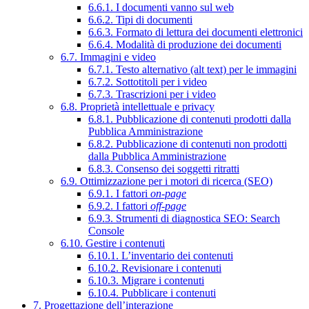
6.6.1. I documenti vanno sul web
6.6.2. Tipi di documenti
6.6.3. Formato di lettura dei documenti elettronici
6.6.4. Modalità di produzione dei documenti
6.7. Immagini e video
6.7.1. Testo alternativo (alt text) per le immagini
6.7.2. Sottotitoli per i video
6.7.3. Trascrizioni per i video
6.8. Proprietà intellettuale e privacy
6.8.1. Pubblicazione di contenuti prodotti dalla
Pubblica Amministrazione
6.8.2. Pubblicazione di contenuti non prodotti
dalla Pubblica Amministrazione
6.8.3. Consenso dei soggetti ritratti
6.9. Ottimizzazione per i motori di ricerca (SEO)
6.9.1. I fattori
on-page
6.9.2. I fattori
off-page
6.9.3. Strumenti di diagnostica SEO: Search
Console
6.10. Gestire i contenuti
6.10.1. L’inventario dei contenuti
6.10.2. Revisionare i contenuti
6.10.3. Migrare i contenuti
6.10.4. Pubblicare i contenuti
7. Progettazione dell’interazione