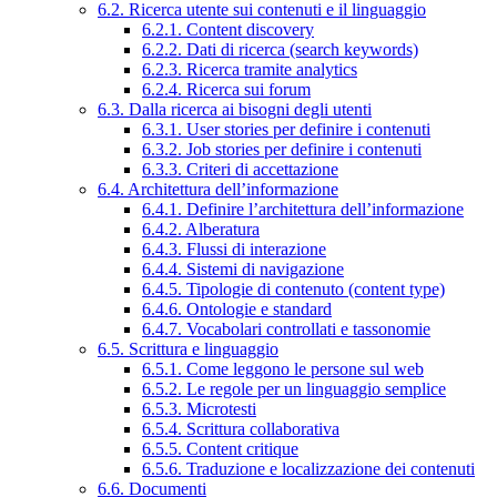
6.2. Ricerca utente sui contenuti e il linguaggio
6.2.1. Content discovery
6.2.2. Dati di ricerca (search keywords)
6.2.3. Ricerca tramite analytics
6.2.4. Ricerca sui forum
6.3. Dalla ricerca ai bisogni degli utenti
6.3.1. User stories per definire i contenuti
6.3.2. Job stories per definire i contenuti
6.3.3. Criteri di accettazione
6.4. Architettura dell’informazione
6.4.1. Definire l’architettura dell’informazione
6.4.2. Alberatura
6.4.3. Flussi di interazione
6.4.4. Sistemi di navigazione
6.4.5. Tipologie di contenuto (content type)
6.4.6. Ontologie e standard
6.4.7. Vocabolari controllati e tassonomie
6.5. Scrittura e linguaggio
6.5.1. Come leggono le persone sul web
6.5.2. Le regole per un linguaggio semplice
6.5.3. Microtesti
6.5.4. Scrittura collaborativa
6.5.5. Content critique
6.5.6. Traduzione e localizzazione dei contenuti
6.6. Documenti