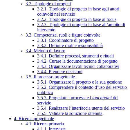
3.2. Tipologie di progetti
3.2.1. Tipologie di progetto in base agli attori
coinvolti nel servizio
3.2.2. Tipologie di progetto in base al focus
3.2.3. Tipologie di progetto in base all’ambito di
intervento
3.3. Competenze, ruoli e figure coinvolte
3.3.1. Coordinatore di progetto
3.3.2. Definire ruoli e responsabilità
3.4. Metodo di lavoro
3.4.1. Definire processi, strumenti e rituali
3.4.2. Curare la documentazione di progetto
3.4.3. Organizzare tavoli tecnici collaborativi
3.4.4. Prendere decisioni
3.5. Il processo progettuale
3.5.1. Organizzare il progetto e la sua gestione
3.5.2. Comprendere il contesto d’uso del servizio
pubblico
3.5.3. Progettare i processi e i
touchpoint
del
servizio
3.5.4. Realizzare l’interfaccia utente del servizio
3.5.5. Validare la soluzione ottenuta
4. Ricerca progettuale
4.1. Ricerca primaria
4.1.1. Interviste