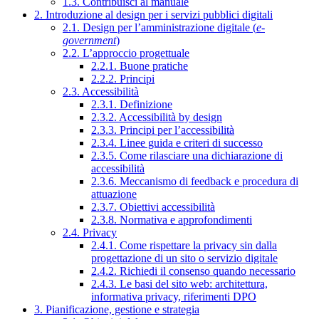
1.3. Contribuisci al manuale
2. Introduzione al design per i servizi pubblici digitali
2.1. Design per l’amministrazione digitale (
e-
government
)
2.2. L’approccio progettuale
2.2.1. Buone pratiche
2.2.2. Principi
2.3. Accessibilità
2.3.1. Definizione
2.3.2. Accessibilità by design
2.3.3. Principi per l’accessibilità
2.3.4. Linee guida e criteri di successo
2.3.5. Come rilasciare una dichiarazione di
accessibilità
2.3.6. Meccanismo di feedback e procedura di
attuazione
2.3.7. Obiettivi accessibilità
2.3.8. Normativa e approfondimenti
2.4. Privacy
2.4.1. Come rispettare la privacy sin dalla
progettazione di un sito o servizio digitale
2.4.2. Richiedi il consenso quando necessario
2.4.3. Le basi del sito web: architettura,
informativa privacy, riferimenti DPO
3. Pianificazione, gestione e strategia