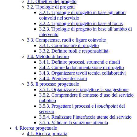
3.1. Obiettivi del progetto
3.2. Tipologie di progetti
3.2.1. Tipologie di progetto in base agli attori
coinvolti nel servizio
3.2.2. Tipologie di progetto in base al focus
3.2.3. Tipologie di progetto in base all’ambito di
intervento
3.3. Competenze, ruoli e figure coinvolte
3.3.1. Coordinatore di progetto
3.3.2. Definire ruoli e responsabilità
3.4. Metodo di lavoro
3.4.1. Definire processi, strumenti e rituali
3.4.2. Curare la documentazione di progetto
3.4.3. Organizzare tavoli tecnici collaborativi
3.4.4. Prendere decisioni
3.5. Il processo progettuale
3.5.1. Organizzare il progetto e la sua gestione
3.5.2. Comprendere il contesto d’uso del servizio
pubblico
3.5.3. Progettare i processi e i
touchpoint
del
servizio
3.5.4. Realizzare l’interfaccia utente del servizio
3.5.5. Validare la soluzione ottenuta
4. Ricerca progettuale
4.1. Ricerca primaria