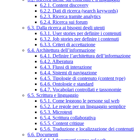
6.2.1. Content discovery
6.2.2. Dati di ricerca (search keywords)
6.2.3. Ricerca tramite analytics
6.2.4. Ricerca sui forum
6.3. Dalla ricerca ai bisogni degli utenti
6.3.1. User stories per definire i contenuti
6.3.2. Job stories per definire i contenuti
6.3.3. Criteri di accettazione
6.4. Architettura dell’informazione
6.4.1. Definire l’architettura dell’informazione
6.4.2. Alberatura
6.4.3. Flussi di interazione
6.4.4. Sistemi di navigazione
6.4.5. Tipologie di contenuto (content type)
6.4.6. Ontologie e standard
6.4.7. Vocabolari controllati e tassonomie
6.5. Scrittura e linguaggio
6.5.1. Come leggono le persone sul web
6.5.2. Le regole per un linguaggio semplice
6.5.3. Microtesti
6.5.4. Scrittura collaborativa
6.5.5. Content critique
6.5.6. Traduzione e localizzazione dei contenuti
6.6. Documenti