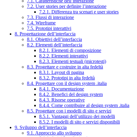
7.1. Caratteristiche dell’interazione
7.2. User stories per definire l’interazione
7.2.1. Differenza tra scenari e user stories
7.3. Flussi di interazione
7.4. Wireframe
7.5. Prototipi interattivi
8. Progettazione dell’interfaccia
8.1. Obiettivi dell’interfaccia
8.2. Elementi dell’interfaccia
8.2.1. Elementi di composizione
8.2.2. Elementi interattivi
8.2.3. Elementi testuali (microtesti)
8.3. Progettare e costruire in alta fedeltà
8.3.1. Layout di pagina
8.3.2. Prototipi in alta fedeltà
8.4. Progettare con il design system .italia
8.4.1. Documentazione
8.4.2. Benefici del design system
8.4.3. Risorse operative
8.4.4. Come contribuire al design system .italia
8.5. Progettare con i modelli di sito e servizi
8.5.1. Vantaggi dell’utilizzo dei modelli
8.5.2. I modelli di sito e servizi disponibili
9. Sviluppo dell’interfaccia
9.1. Approccio allo sviluppo