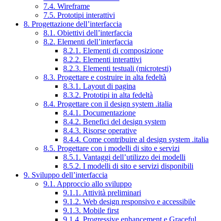
7.4. Wireframe
7.5. Prototipi interattivi
8. Progettazione dell’interfaccia
8.1. Obiettivi dell’interfaccia
8.2. Elementi dell’interfaccia
8.2.1. Elementi di composizione
8.2.2. Elementi interattivi
8.2.3. Elementi testuali (microtesti)
8.3. Progettare e costruire in alta fedeltà
8.3.1. Layout di pagina
8.3.2. Prototipi in alta fedeltà
8.4. Progettare con il design system .italia
8.4.1. Documentazione
8.4.2. Benefici del design system
8.4.3. Risorse operative
8.4.4. Come contribuire al design system .italia
8.5. Progettare con i modelli di sito e servizi
8.5.1. Vantaggi dell’utilizzo dei modelli
8.5.2. I modelli di sito e servizi disponibili
9. Sviluppo dell’interfaccia
9.1. Approccio allo sviluppo
9.1.1. Attività preliminari
9.1.2. Web design responsivo e accessibile
9.1.3. Mobile first
9.1.4. Progressive enhancement e Graceful