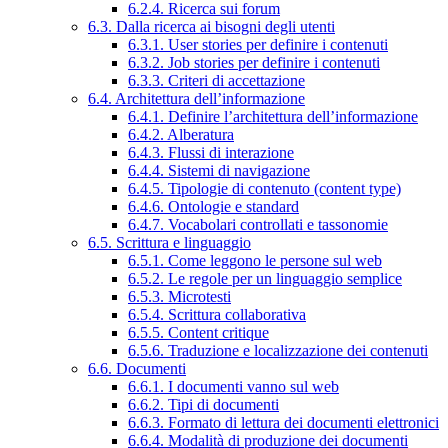
6.2.4. Ricerca sui forum
6.3. Dalla ricerca ai bisogni degli utenti
6.3.1. User stories per definire i contenuti
6.3.2. Job stories per definire i contenuti
6.3.3. Criteri di accettazione
6.4. Architettura dell’informazione
6.4.1. Definire l’architettura dell’informazione
6.4.2. Alberatura
6.4.3. Flussi di interazione
6.4.4. Sistemi di navigazione
6.4.5. Tipologie di contenuto (content type)
6.4.6. Ontologie e standard
6.4.7. Vocabolari controllati e tassonomie
6.5. Scrittura e linguaggio
6.5.1. Come leggono le persone sul web
6.5.2. Le regole per un linguaggio semplice
6.5.3. Microtesti
6.5.4. Scrittura collaborativa
6.5.5. Content critique
6.5.6. Traduzione e localizzazione dei contenuti
6.6. Documenti
6.6.1. I documenti vanno sul web
6.6.2. Tipi di documenti
6.6.3. Formato di lettura dei documenti elettronici
6.6.4. Modalità di produzione dei documenti