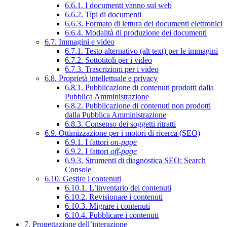
6.6.1. I documenti vanno sul web
6.6.2. Tipi di documenti
6.6.3. Formato di lettura dei documenti elettronici
6.6.4. Modalità di produzione dei documenti
6.7. Immagini e video
6.7.1. Testo alternativo (alt text) per le immagini
6.7.2. Sottotitoli per i video
6.7.3. Trascrizioni per i video
6.8. Proprietà intellettuale e privacy
6.8.1. Pubblicazione di contenuti prodotti dalla
Pubblica Amministrazione
6.8.2. Pubblicazione di contenuti non prodotti
dalla Pubblica Amministrazione
6.8.3. Consenso dei soggetti ritratti
6.9. Ottimizzazione per i motori di ricerca (SEO)
6.9.1. I fattori
on-page
6.9.2. I fattori
off-page
6.9.3. Strumenti di diagnostica SEO: Search
Console
6.10. Gestire i contenuti
6.10.1. L’inventario dei contenuti
6.10.2. Revisionare i contenuti
6.10.3. Migrare i contenuti
6.10.4. Pubblicare i contenuti
7. Progettazione dell’interazione