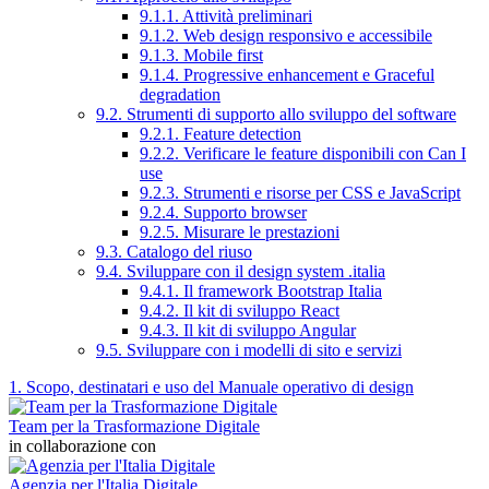
9.1.1. Attività preliminari
9.1.2. Web design responsivo e accessibile
9.1.3. Mobile first
9.1.4. Progressive enhancement e Graceful
degradation
9.2. Strumenti di supporto allo sviluppo del software
9.2.1. Feature detection
9.2.2. Verificare le feature disponibili con Can I
use
9.2.3. Strumenti e risorse per CSS e JavaScript
9.2.4. Supporto browser
9.2.5. Misurare le prestazioni
9.3. Catalogo del riuso
9.4. Sviluppare con il design system .italia
9.4.1. Il framework Bootstrap Italia
9.4.2. Il kit di sviluppo React
9.4.3. Il kit di sviluppo Angular
9.5. Sviluppare con i modelli di sito e servizi
1. Scopo, destinatari e uso del Manuale operativo di design
Team per la Trasformazione Digitale
in collaborazione con
Agenzia per l'Italia Digitale