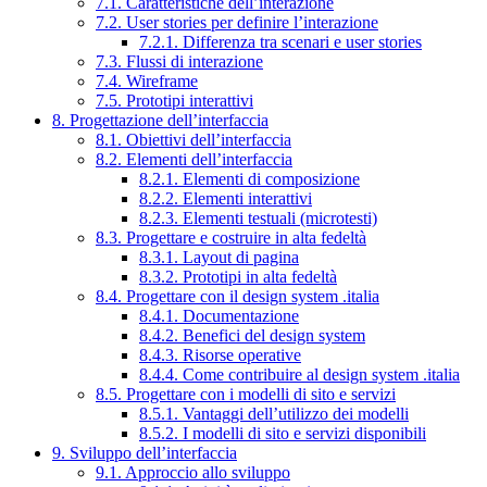
7.1. Caratteristiche dell’interazione
7.2. User stories per definire l’interazione
7.2.1. Differenza tra scenari e user stories
7.3. Flussi di interazione
7.4. Wireframe
7.5. Prototipi interattivi
8. Progettazione dell’interfaccia
8.1. Obiettivi dell’interfaccia
8.2. Elementi dell’interfaccia
8.2.1. Elementi di composizione
8.2.2. Elementi interattivi
8.2.3. Elementi testuali (microtesti)
8.3. Progettare e costruire in alta fedeltà
8.3.1. Layout di pagina
8.3.2. Prototipi in alta fedeltà
8.4. Progettare con il design system .italia
8.4.1. Documentazione
8.4.2. Benefici del design system
8.4.3. Risorse operative
8.4.4. Come contribuire al design system .italia
8.5. Progettare con i modelli di sito e servizi
8.5.1. Vantaggi dell’utilizzo dei modelli
8.5.2. I modelli di sito e servizi disponibili
9. Sviluppo dell’interfaccia
9.1. Approccio allo sviluppo