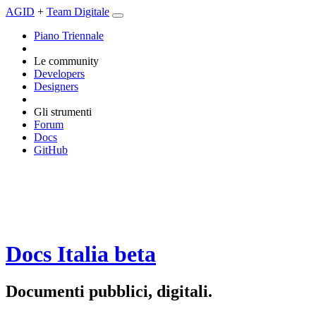
AGID
+
Team Digitale
Piano Triennale
Le community
Developers
Designers
Gli strumenti
Forum
Docs
GitHub
Docs Italia
beta
Documenti pubblici, digitali.