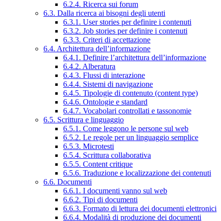
6.2.4. Ricerca sui forum
6.3. Dalla ricerca ai bisogni degli utenti
6.3.1. User stories per definire i contenuti
6.3.2. Job stories per definire i contenuti
6.3.3. Criteri di accettazione
6.4. Architettura dell’informazione
6.4.1. Definire l’architettura dell’informazione
6.4.2. Alberatura
6.4.3. Flussi di interazione
6.4.4. Sistemi di navigazione
6.4.5. Tipologie di contenuto (content type)
6.4.6. Ontologie e standard
6.4.7. Vocabolari controllati e tassonomie
6.5. Scrittura e linguaggio
6.5.1. Come leggono le persone sul web
6.5.2. Le regole per un linguaggio semplice
6.5.3. Microtesti
6.5.4. Scrittura collaborativa
6.5.5. Content critique
6.5.6. Traduzione e localizzazione dei contenuti
6.6. Documenti
6.6.1. I documenti vanno sul web
6.6.2. Tipi di documenti
6.6.3. Formato di lettura dei documenti elettronici
6.6.4. Modalità di produzione dei documenti