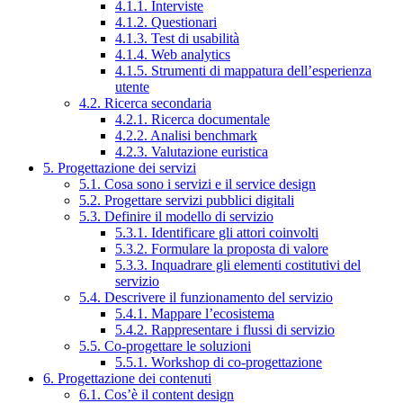
4.1.1. Interviste
4.1.2. Questionari
4.1.3. Test di usabilità
4.1.4. Web analytics
4.1.5. Strumenti di mappatura dell’esperienza
utente
4.2. Ricerca secondaria
4.2.1. Ricerca documentale
4.2.2. Analisi benchmark
4.2.3. Valutazione euristica
5. Progettazione dei servizi
5.1. Cosa sono i servizi e il service design
5.2. Progettare servizi pubblici digitali
5.3. Definire il modello di servizio
5.3.1. Identificare gli attori coinvolti
5.3.2. Formulare la proposta di valore
5.3.3. Inquadrare gli elementi costitutivi del
servizio
5.4. Descrivere il funzionamento del servizio
5.4.1. Mappare l’ecosistema
5.4.2. Rappresentare i flussi di servizio
5.5. Co-progettare le soluzioni
5.5.1. Workshop di co-progettazione
6. Progettazione dei contenuti
6.1. Cos’è il content design