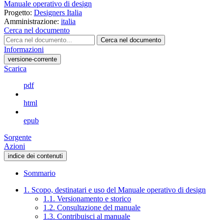
Manuale operativo di design
Progetto:
Designers Italia
Amministrazione:
italia
Cerca nel documento
Cerca nel documento
Informazioni
versione-corrente
Scarica
pdf
html
epub
Sorgente
Azioni
indice dei contenuti
Sommario
1. Scopo, destinatari e uso del Manuale operativo di design
1.1. Versionamento e storico
1.2. Consultazione del manuale
1.3. Contribuisci al manuale