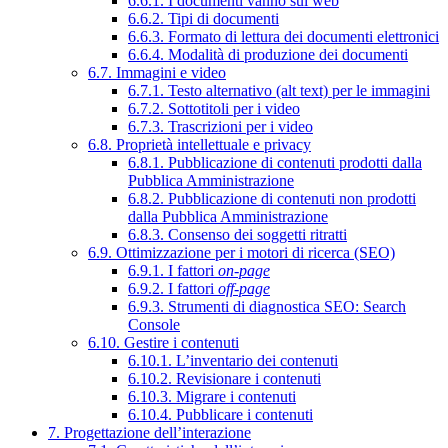
6.6.1. I documenti vanno sul web
6.6.2. Tipi di documenti
6.6.3. Formato di lettura dei documenti elettronici
6.6.4. Modalità di produzione dei documenti
6.7. Immagini e video
6.7.1. Testo alternativo (alt text) per le immagini
6.7.2. Sottotitoli per i video
6.7.3. Trascrizioni per i video
6.8. Proprietà intellettuale e privacy
6.8.1. Pubblicazione di contenuti prodotti dalla
Pubblica Amministrazione
6.8.2. Pubblicazione di contenuti non prodotti
dalla Pubblica Amministrazione
6.8.3. Consenso dei soggetti ritratti
6.9. Ottimizzazione per i motori di ricerca (SEO)
6.9.1. I fattori
on-page
6.9.2. I fattori
off-page
6.9.3. Strumenti di diagnostica SEO: Search
Console
6.10. Gestire i contenuti
6.10.1. L’inventario dei contenuti
6.10.2. Revisionare i contenuti
6.10.3. Migrare i contenuti
6.10.4. Pubblicare i contenuti
7. Progettazione dell’interazione