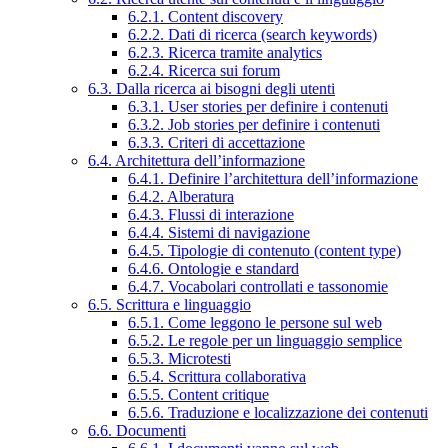
6.2.1. Content discovery
6.2.2. Dati di ricerca (search keywords)
6.2.3. Ricerca tramite analytics
6.2.4. Ricerca sui forum
6.3. Dalla ricerca ai bisogni degli utenti
6.3.1. User stories per definire i contenuti
6.3.2. Job stories per definire i contenuti
6.3.3. Criteri di accettazione
6.4. Architettura dell’informazione
6.4.1. Definire l’architettura dell’informazione
6.4.2. Alberatura
6.4.3. Flussi di interazione
6.4.4. Sistemi di navigazione
6.4.5. Tipologie di contenuto (content type)
6.4.6. Ontologie e standard
6.4.7. Vocabolari controllati e tassonomie
6.5. Scrittura e linguaggio
6.5.1. Come leggono le persone sul web
6.5.2. Le regole per un linguaggio semplice
6.5.3. Microtesti
6.5.4. Scrittura collaborativa
6.5.5. Content critique
6.5.6. Traduzione e localizzazione dei contenuti
6.6. Documenti