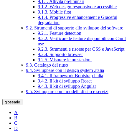
9.1.1. Attività preliminari
9.1.2. Web design responsivo e accessibile
9.1.3. Mobile first
9.1.4. Progressive enhancement e Graceful
degradation
9.2. Strumenti di supporto allo sviluppo del software
9.2.1. Feature detection
9.2.2. Verificare le feature disponibili con Can I
use
9.2.3. Strumenti e risorse per CSS e JavaScript
9.2.4. Supporto browser
9.2.5. Misurare le prestazioni
9.3. Catalogo del riuso
9.4. Sviluppare con il design system .italia
9.4.1. Il framework Bootstrap Italia
9.4.2. Il kit di sviluppo React
9.4.3. Il kit di sviluppo Angular
9.5. Sviluppare con i modelli di sito e servizi
glossario
A
B
C
D