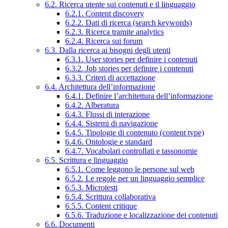
6.2. Ricerca utente sui contenuti e il linguaggio
6.2.1. Content discovery
6.2.2. Dati di ricerca (search keywords)
6.2.3. Ricerca tramite analytics
6.2.4. Ricerca sui forum
6.3. Dalla ricerca ai bisogni degli utenti
6.3.1. User stories per definire i contenuti
6.3.2. Job stories per definire i contenuti
6.3.3. Criteri di accettazione
6.4. Architettura dell’informazione
6.4.1. Definire l’architettura dell’informazione
6.4.2. Alberatura
6.4.3. Flussi di interazione
6.4.4. Sistemi di navigazione
6.4.5. Tipologie di contenuto (content type)
6.4.6. Ontologie e standard
6.4.7. Vocabolari controllati e tassonomie
6.5. Scrittura e linguaggio
6.5.1. Come leggono le persone sul web
6.5.2. Le regole per un linguaggio semplice
6.5.3. Microtesti
6.5.4. Scrittura collaborativa
6.5.5. Content critique
6.5.6. Traduzione e localizzazione dei contenuti
6.6. Documenti