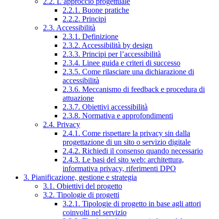
2.2. L’approccio progettuale
2.2.1. Buone pratiche
2.2.2. Principi
2.3. Accessibilità
2.3.1. Definizione
2.3.2. Accessibilità by design
2.3.3. Principi per l’accessibilità
2.3.4. Linee guida e criteri di successo
2.3.5. Come rilasciare una dichiarazione di
accessibilità
2.3.6. Meccanismo di feedback e procedura di
attuazione
2.3.7. Obiettivi accessibilità
2.3.8. Normativa e approfondimenti
2.4. Privacy
2.4.1. Come rispettare la privacy sin dalla
progettazione di un sito o servizio digitale
2.4.2. Richiedi il consenso quando necessario
2.4.3. Le basi del sito web: architettura,
informativa privacy, riferimenti DPO
3. Pianificazione, gestione e strategia
3.1. Obiettivi del progetto
3.2. Tipologie di progetti
3.2.1. Tipologie di progetto in base agli attori
coinvolti nel servizio