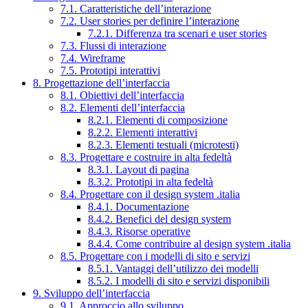
7.1. Caratteristiche dell’interazione
7.2. User stories per definire l’interazione
7.2.1. Differenza tra scenari e user stories
7.3. Flussi di interazione
7.4. Wireframe
7.5. Prototipi interattivi
8. Progettazione dell’interfaccia
8.1. Obiettivi dell’interfaccia
8.2. Elementi dell’interfaccia
8.2.1. Elementi di composizione
8.2.2. Elementi interattivi
8.2.3. Elementi testuali (microtesti)
8.3. Progettare e costruire in alta fedeltà
8.3.1. Layout di pagina
8.3.2. Prototipi in alta fedeltà
8.4. Progettare con il design system .italia
8.4.1. Documentazione
8.4.2. Benefici del design system
8.4.3. Risorse operative
8.4.4. Come contribuire al design system .italia
8.5. Progettare con i modelli di sito e servizi
8.5.1. Vantaggi dell’utilizzo dei modelli
8.5.2. I modelli di sito e servizi disponibili
9. Sviluppo dell’interfaccia
9.1. Approccio allo sviluppo