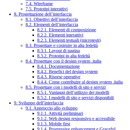
7.4. Wireframe
7.5. Prototipi interattivi
8. Progettazione dell’interfaccia
8.1. Obiettivi dell’interfaccia
8.2. Elementi dell’interfaccia
8.2.1. Elementi di composizione
8.2.2. Elementi interattivi
8.2.3. Elementi testuali (microtesti)
8.3. Progettare e costruire in alta fedeltà
8.3.1. Layout di pagina
8.3.2. Prototipi in alta fedeltà
8.4. Progettare con il design system .italia
8.4.1. Documentazione
8.4.2. Benefici del design system
8.4.3. Risorse operative
8.4.4. Come contribuire al design system .italia
8.5. Progettare con i modelli di sito e servizi
8.5.1. Vantaggi dell’utilizzo dei modelli
8.5.2. I modelli di sito e servizi disponibili
9. Sviluppo dell’interfaccia
9.1. Approccio allo sviluppo
9.1.1. Attività preliminari
9.1.2. Web design responsivo e accessibile
9.1.3. Mobile first
9.1.4. Progressive enhancement e Graceful