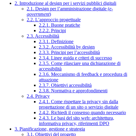
2. Introduzione al design per i servizi pubblici digitali
2.1. Design per l’amministrazione digitale (
e-
government
)
2.2. L’approccio progettuale
2.2.1. Buone pratiche
2.2.2. Principi
2.3. Accessibilità
2.3.1. Definizione
2.3.2. Accessibilità by design
2.3.3. Principi per l’accessibilità
2.3.4. Linee guida e criteri di successo
2.3.5. Come rilasciare una dichiarazione di
accessibilità
2.3.6. Meccanismo di feedback e procedura di
attuazione
2.3.7. Obiettivi accessibilità
2.3.8. Normativa e approfondimenti
2.4. Privacy
2.4.1. Come rispettare la privacy sin dalla
progettazione di un sito o servizio digitale
2.4.2. Richiedi il consenso quando necessario
2.4.3. Le basi del sito web: architettura,
informativa privacy, riferimenti DPO
3. Pianificazione, gestione e strategia
3.1. Obiettivi del progetto