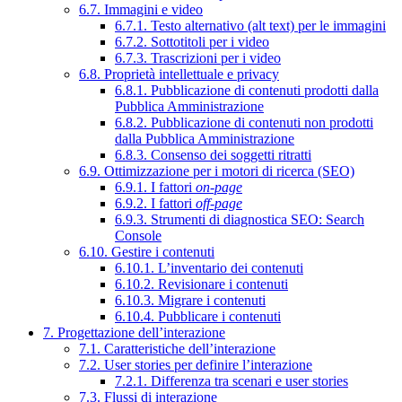
6.7. Immagini e video
6.7.1. Testo alternativo (alt text) per le immagini
6.7.2. Sottotitoli per i video
6.7.3. Trascrizioni per i video
6.8. Proprietà intellettuale e privacy
6.8.1. Pubblicazione di contenuti prodotti dalla
Pubblica Amministrazione
6.8.2. Pubblicazione di contenuti non prodotti
dalla Pubblica Amministrazione
6.8.3. Consenso dei soggetti ritratti
6.9. Ottimizzazione per i motori di ricerca (SEO)
6.9.1. I fattori
on-page
6.9.2. I fattori
off-page
6.9.3. Strumenti di diagnostica SEO: Search
Console
6.10. Gestire i contenuti
6.10.1. L’inventario dei contenuti
6.10.2. Revisionare i contenuti
6.10.3. Migrare i contenuti
6.10.4. Pubblicare i contenuti
7. Progettazione dell’interazione
7.1. Caratteristiche dell’interazione
7.2. User stories per definire l’interazione
7.2.1. Differenza tra scenari e user stories
7.3. Flussi di interazione