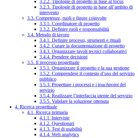
3.2.2. Tipologie di progetto in base al focus
3.2.3. Tipologie di progetto in base all’ambito di
intervento
3.3. Competenze, ruoli e figure coinvolte
3.3.1. Coordinatore di progetto
3.3.2. Definire ruoli e responsabilità
3.4. Metodo di lavoro
3.4.1. Definire processi, strumenti e rituali
3.4.2. Curare la documentazione di progetto
3.4.3. Organizzare tavoli tecnici collaborativi
3.4.4. Prendere decisioni
3.5. Il processo progettuale
3.5.1. Organizzare il progetto e la sua gestione
3.5.2. Comprendere il contesto d’uso del servizio
pubblico
3.5.3. Progettare i processi e i
touchpoint
del
servizio
3.5.4. Realizzare l’interfaccia utente del servizio
3.5.5. Validare la soluzione ottenuta
4. Ricerca progettuale
4.1. Ricerca primaria
4.1.1. Interviste
4.1.2. Questionari
4.1.3. Test di usabilità
4.1.4. Web analytics