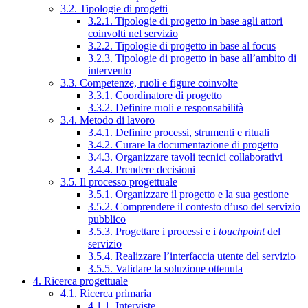
3.2. Tipologie di progetti
3.2.1. Tipologie di progetto in base agli attori
coinvolti nel servizio
3.2.2. Tipologie di progetto in base al focus
3.2.3. Tipologie di progetto in base all’ambito di
intervento
3.3. Competenze, ruoli e figure coinvolte
3.3.1. Coordinatore di progetto
3.3.2. Definire ruoli e responsabilità
3.4. Metodo di lavoro
3.4.1. Definire processi, strumenti e rituali
3.4.2. Curare la documentazione di progetto
3.4.3. Organizzare tavoli tecnici collaborativi
3.4.4. Prendere decisioni
3.5. Il processo progettuale
3.5.1. Organizzare il progetto e la sua gestione
3.5.2. Comprendere il contesto d’uso del servizio
pubblico
3.5.3. Progettare i processi e i
touchpoint
del
servizio
3.5.4. Realizzare l’interfaccia utente del servizio
3.5.5. Validare la soluzione ottenuta
4. Ricerca progettuale
4.1. Ricerca primaria
4.1.1. Interviste