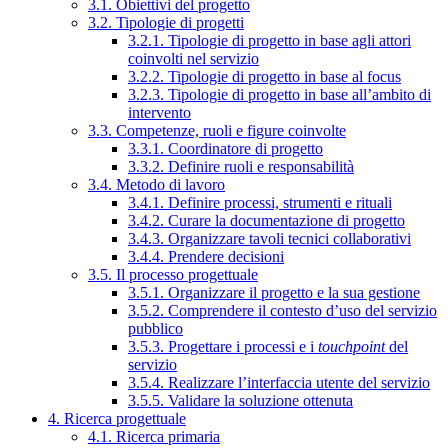
3.1. Obiettivi del progetto
3.2. Tipologie di progetti
3.2.1. Tipologie di progetto in base agli attori
coinvolti nel servizio
3.2.2. Tipologie di progetto in base al focus
3.2.3. Tipologie di progetto in base all’ambito di
intervento
3.3. Competenze, ruoli e figure coinvolte
3.3.1. Coordinatore di progetto
3.3.2. Definire ruoli e responsabilità
3.4. Metodo di lavoro
3.4.1. Definire processi, strumenti e rituali
3.4.2. Curare la documentazione di progetto
3.4.3. Organizzare tavoli tecnici collaborativi
3.4.4. Prendere decisioni
3.5. Il processo progettuale
3.5.1. Organizzare il progetto e la sua gestione
3.5.2. Comprendere il contesto d’uso del servizio
pubblico
3.5.3. Progettare i processi e i
touchpoint
del
servizio
3.5.4. Realizzare l’interfaccia utente del servizio
3.5.5. Validare la soluzione ottenuta
4. Ricerca progettuale
4.1. Ricerca primaria