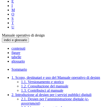
E
I
M
O
S
T
U
Manuale operativo di design
indici e glossario
contenuti
figure
tabelle
glossario
Sommario
1. Scopo, destinatari e uso del Manuale operativo di design
1.1. Versionamento e storico
1.2. Consultazione del manuale
1.3. Contribuisci al manuale
2. Introduzione al design per i servizi pubblici digitali
2.1. Design per l’amministrazione digitale (
e-
government
)