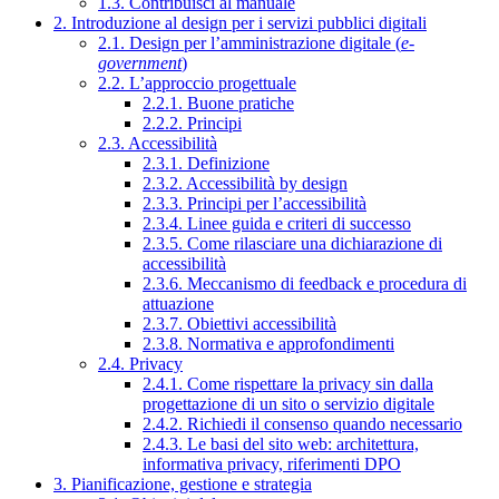
1.3. Contribuisci al manuale
2. Introduzione al design per i servizi pubblici digitali
2.1. Design per l’amministrazione digitale (
e-
government
)
2.2. L’approccio progettuale
2.2.1. Buone pratiche
2.2.2. Principi
2.3. Accessibilità
2.3.1. Definizione
2.3.2. Accessibilità by design
2.3.3. Principi per l’accessibilità
2.3.4. Linee guida e criteri di successo
2.3.5. Come rilasciare una dichiarazione di
accessibilità
2.3.6. Meccanismo di feedback e procedura di
attuazione
2.3.7. Obiettivi accessibilità
2.3.8. Normativa e approfondimenti
2.4. Privacy
2.4.1. Come rispettare la privacy sin dalla
progettazione di un sito o servizio digitale
2.4.2. Richiedi il consenso quando necessario
2.4.3. Le basi del sito web: architettura,
informativa privacy, riferimenti DPO
3. Pianificazione, gestione e strategia