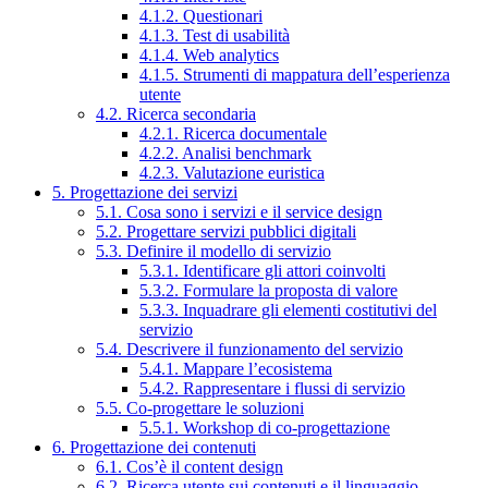
4.1.2. Questionari
4.1.3. Test di usabilità
4.1.4. Web analytics
4.1.5. Strumenti di mappatura dell’esperienza
utente
4.2. Ricerca secondaria
4.2.1. Ricerca documentale
4.2.2. Analisi benchmark
4.2.3. Valutazione euristica
5. Progettazione dei servizi
5.1. Cosa sono i servizi e il service design
5.2. Progettare servizi pubblici digitali
5.3. Definire il modello di servizio
5.3.1. Identificare gli attori coinvolti
5.3.2. Formulare la proposta di valore
5.3.3. Inquadrare gli elementi costitutivi del
servizio
5.4. Descrivere il funzionamento del servizio
5.4.1. Mappare l’ecosistema
5.4.2. Rappresentare i flussi di servizio
5.5. Co-progettare le soluzioni
5.5.1. Workshop di co-progettazione
6. Progettazione dei contenuti
6.1. Cos’è il content design
6.2. Ricerca utente sui contenuti e il linguaggio