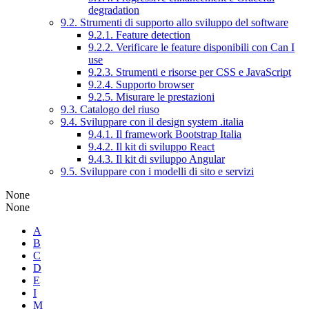
degradation
9.2. Strumenti di supporto allo sviluppo del software
9.2.1. Feature detection
9.2.2. Verificare le feature disponibili con Can I
use
9.2.3. Strumenti e risorse per CSS e JavaScript
9.2.4. Supporto browser
9.2.5. Misurare le prestazioni
9.3. Catalogo del riuso
9.4. Sviluppare con il design system .italia
9.4.1. Il framework Bootstrap Italia
9.4.2. Il kit di sviluppo React
9.4.3. Il kit di sviluppo Angular
9.5. Sviluppare con i modelli di sito e servizi
None
None
A
B
C
D
E
I
M