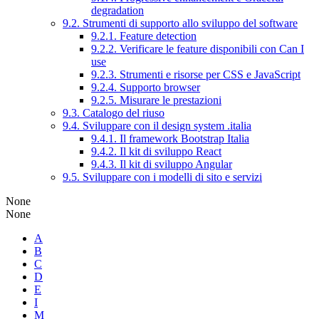
degradation
9.2. Strumenti di supporto allo sviluppo del software
9.2.1. Feature detection
9.2.2. Verificare le feature disponibili con Can I
use
9.2.3. Strumenti e risorse per CSS e JavaScript
9.2.4. Supporto browser
9.2.5. Misurare le prestazioni
9.3. Catalogo del riuso
9.4. Sviluppare con il design system .italia
9.4.1. Il framework Bootstrap Italia
9.4.2. Il kit di sviluppo React
9.4.3. Il kit di sviluppo Angular
9.5. Sviluppare con i modelli di sito e servizi
None
None
A
B
C
D
E
I
M