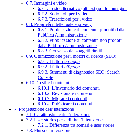
6.7. Immagini e video
6.7.1. Testo alternativo (alt text) per le immagini
6.7.2. Sottotitoli per i video
6.7.3. Trascrizioni per i video
6.8. Proprietà intellettuale e privacy
6.8.1. Pubblicazione di contenuti prodotti dalla
Pubblica Amministrazione
6.8.2. Pubblicazione di contenuti non prodotti
dalla Pubblica Amministrazione
6.8.3. Consenso dei soggetti ritratti
6.9. Ottimizzazione per i motori di ricerca (SEO)
6.9.1. I fattori
on-page
6.9.2. I fattori
off-page
6.9.3. Strumenti di diagnostica SEO: Search
Console
6.10. Gestire i contenuti
6.10.1. L’inventario dei contenuti
6.10.2. Revisionare i contenuti
6.10.3. Migrare i contenuti
6.10.4. Pubblicare i contenuti
7. Progettazione dell’interazione
7.1. Caratteristiche dell’interazione
7.2. User stories per definire l’interazione
7.2.1. Differenza tra scenari e user stories
7.3. Flussi di interazione