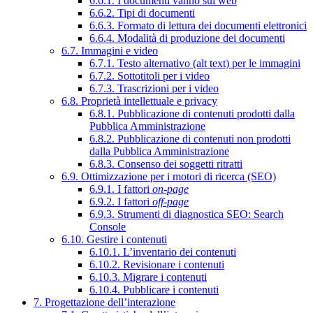
6.6.1. I documenti vanno sul web
6.6.2. Tipi di documenti
6.6.3. Formato di lettura dei documenti elettronici
6.6.4. Modalità di produzione dei documenti
6.7. Immagini e video
6.7.1. Testo alternativo (alt text) per le immagini
6.7.2. Sottotitoli per i video
6.7.3. Trascrizioni per i video
6.8. Proprietà intellettuale e privacy
6.8.1. Pubblicazione di contenuti prodotti dalla
Pubblica Amministrazione
6.8.2. Pubblicazione di contenuti non prodotti
dalla Pubblica Amministrazione
6.8.3. Consenso dei soggetti ritratti
6.9. Ottimizzazione per i motori di ricerca (SEO)
6.9.1. I fattori
on-page
6.9.2. I fattori
off-page
6.9.3. Strumenti di diagnostica SEO: Search
Console
6.10. Gestire i contenuti
6.10.1. L’inventario dei contenuti
6.10.2. Revisionare i contenuti
6.10.3. Migrare i contenuti
6.10.4. Pubblicare i contenuti
7. Progettazione dell’interazione