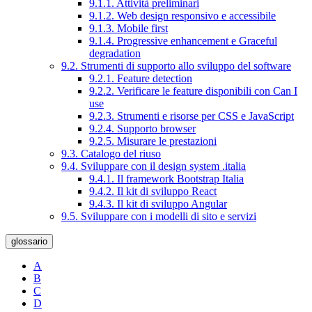
9.1.1. Attività preliminari
9.1.2. Web design responsivo e accessibile
9.1.3. Mobile first
9.1.4. Progressive enhancement e Graceful
degradation
9.2. Strumenti di supporto allo sviluppo del software
9.2.1. Feature detection
9.2.2. Verificare le feature disponibili con Can I
use
9.2.3. Strumenti e risorse per CSS e JavaScript
9.2.4. Supporto browser
9.2.5. Misurare le prestazioni
9.3. Catalogo del riuso
9.4. Sviluppare con il design system .italia
9.4.1. Il framework Bootstrap Italia
9.4.2. Il kit di sviluppo React
9.4.3. Il kit di sviluppo Angular
9.5. Sviluppare con i modelli di sito e servizi
glossario
A
B
C
D