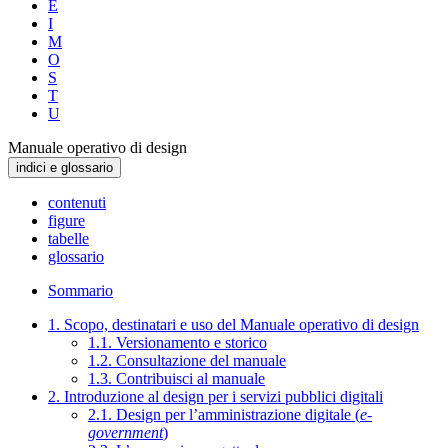
E
I
M
O
S
T
U
Manuale operativo di design
indici e glossario
contenuti
figure
tabelle
glossario
Sommario
1. Scopo, destinatari e uso del Manuale operativo di design
1.1. Versionamento e storico
1.2. Consultazione del manuale
1.3. Contribuisci al manuale
2. Introduzione al design per i servizi pubblici digitali
2.1. Design per l’amministrazione digitale (
e-
government
)