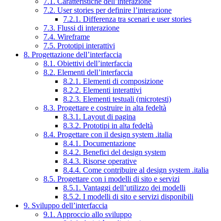
7.1. Caratteristiche dell’interazione
7.2. User stories per definire l’interazione
7.2.1. Differenza tra scenari e user stories
7.3. Flussi di interazione
7.4. Wireframe
7.5. Prototipi interattivi
8. Progettazione dell’interfaccia
8.1. Obiettivi dell’interfaccia
8.2. Elementi dell’interfaccia
8.2.1. Elementi di composizione
8.2.2. Elementi interattivi
8.2.3. Elementi testuali (microtesti)
8.3. Progettare e costruire in alta fedeltà
8.3.1. Layout di pagina
8.3.2. Prototipi in alta fedeltà
8.4. Progettare con il design system .italia
8.4.1. Documentazione
8.4.2. Benefici del design system
8.4.3. Risorse operative
8.4.4. Come contribuire al design system .italia
8.5. Progettare con i modelli di sito e servizi
8.5.1. Vantaggi dell’utilizzo dei modelli
8.5.2. I modelli di sito e servizi disponibili
9. Sviluppo dell’interfaccia
9.1. Approccio allo sviluppo