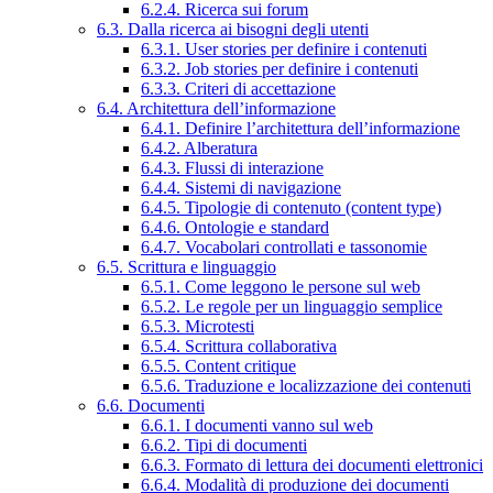
6.2.4. Ricerca sui forum
6.3. Dalla ricerca ai bisogni degli utenti
6.3.1. User stories per definire i contenuti
6.3.2. Job stories per definire i contenuti
6.3.3. Criteri di accettazione
6.4. Architettura dell’informazione
6.4.1. Definire l’architettura dell’informazione
6.4.2. Alberatura
6.4.3. Flussi di interazione
6.4.4. Sistemi di navigazione
6.4.5. Tipologie di contenuto (content type)
6.4.6. Ontologie e standard
6.4.7. Vocabolari controllati e tassonomie
6.5. Scrittura e linguaggio
6.5.1. Come leggono le persone sul web
6.5.2. Le regole per un linguaggio semplice
6.5.3. Microtesti
6.5.4. Scrittura collaborativa
6.5.5. Content critique
6.5.6. Traduzione e localizzazione dei contenuti
6.6. Documenti
6.6.1. I documenti vanno sul web
6.6.2. Tipi di documenti
6.6.3. Formato di lettura dei documenti elettronici
6.6.4. Modalità di produzione dei documenti