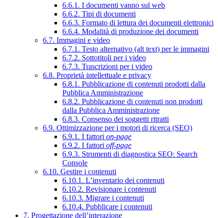
6.6.1. I documenti vanno sul web
6.6.2. Tipi di documenti
6.6.3. Formato di lettura dei documenti elettronici
6.6.4. Modalità di produzione dei documenti
6.7. Immagini e video
6.7.1. Testo alternativo (alt text) per le immagini
6.7.2. Sottotitoli per i video
6.7.3. Trascrizioni per i video
6.8. Proprietà intellettuale e privacy
6.8.1. Pubblicazione di contenuti prodotti dalla
Pubblica Amministrazione
6.8.2. Pubblicazione di contenuti non prodotti
dalla Pubblica Amministrazione
6.8.3. Consenso dei soggetti ritratti
6.9. Ottimizzazione per i motori di ricerca (SEO)
6.9.1. I fattori
on-page
6.9.2. I fattori
off-page
6.9.3. Strumenti di diagnostica SEO: Search
Console
6.10. Gestire i contenuti
6.10.1. L’inventario dei contenuti
6.10.2. Revisionare i contenuti
6.10.3. Migrare i contenuti
6.10.4. Pubblicare i contenuti
7. Progettazione dell’interazione