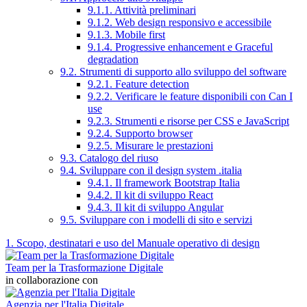
9.1.1. Attività preliminari
9.1.2. Web design responsivo e accessibile
9.1.3. Mobile first
9.1.4. Progressive enhancement e Graceful
degradation
9.2. Strumenti di supporto allo sviluppo del software
9.2.1. Feature detection
9.2.2. Verificare le feature disponibili con Can I
use
9.2.3. Strumenti e risorse per CSS e JavaScript
9.2.4. Supporto browser
9.2.5. Misurare le prestazioni
9.3. Catalogo del riuso
9.4. Sviluppare con il design system .italia
9.4.1. Il framework Bootstrap Italia
9.4.2. Il kit di sviluppo React
9.4.3. Il kit di sviluppo Angular
9.5. Sviluppare con i modelli di sito e servizi
1. Scopo, destinatari e uso del Manuale operativo di design
Team per la Trasformazione Digitale
in collaborazione con
Agenzia per l'Italia Digitale