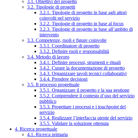
3.1. Obiettivi del progetto
3.2. Tipologie di progetti
3.2.1. Tipologie di progetto in base agli attori
coinvolti nel servizio
3.2.2. Tipologie di progetto in base al focus
3.2.3. Tipologie di progetto in base all’ambito di
intervento
3.3. Competenze, ruoli e figure coinvolte
3.3.1. Coordinatore di progetto
3.3.2. Definire ruoli e responsabilità
3.4. Metodo di lavoro
3.4.1. Definire processi, strumenti e rituali
3.4.2. Curare la documentazione di progetto
3.4.3. Organizzare tavoli tecnici collaborativi
3.4.4. Prendere decisioni
3.5. Il processo progettuale
3.5.1. Organizzare il progetto e la sua gestione
3.5.2. Comprendere il contesto d’uso del servizio
pubblico
3.5.3. Progettare i processi e i
touchpoint
del
servizio
3.5.4. Realizzare l’interfaccia utente del servizio
3.5.5. Validare la soluzione ottenuta
4. Ricerca progettuale
4.1. Ricerca primaria