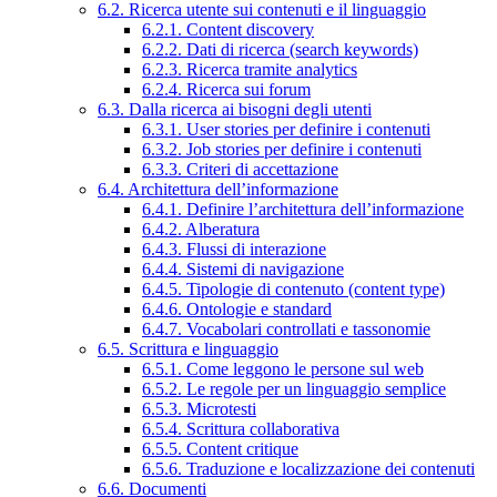
6.2. Ricerca utente sui contenuti e il linguaggio
6.2.1. Content discovery
6.2.2. Dati di ricerca (search keywords)
6.2.3. Ricerca tramite analytics
6.2.4. Ricerca sui forum
6.3. Dalla ricerca ai bisogni degli utenti
6.3.1. User stories per definire i contenuti
6.3.2. Job stories per definire i contenuti
6.3.3. Criteri di accettazione
6.4. Architettura dell’informazione
6.4.1. Definire l’architettura dell’informazione
6.4.2. Alberatura
6.4.3. Flussi di interazione
6.4.4. Sistemi di navigazione
6.4.5. Tipologie di contenuto (content type)
6.4.6. Ontologie e standard
6.4.7. Vocabolari controllati e tassonomie
6.5. Scrittura e linguaggio
6.5.1. Come leggono le persone sul web
6.5.2. Le regole per un linguaggio semplice
6.5.3. Microtesti
6.5.4. Scrittura collaborativa
6.5.5. Content critique
6.5.6. Traduzione e localizzazione dei contenuti
6.6. Documenti