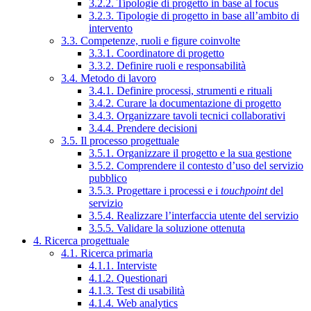
3.2.2. Tipologie di progetto in base al focus
3.2.3. Tipologie di progetto in base all’ambito di
intervento
3.3. Competenze, ruoli e figure coinvolte
3.3.1. Coordinatore di progetto
3.3.2. Definire ruoli e responsabilità
3.4. Metodo di lavoro
3.4.1. Definire processi, strumenti e rituali
3.4.2. Curare la documentazione di progetto
3.4.3. Organizzare tavoli tecnici collaborativi
3.4.4. Prendere decisioni
3.5. Il processo progettuale
3.5.1. Organizzare il progetto e la sua gestione
3.5.2. Comprendere il contesto d’uso del servizio
pubblico
3.5.3. Progettare i processi e i
touchpoint
del
servizio
3.5.4. Realizzare l’interfaccia utente del servizio
3.5.5. Validare la soluzione ottenuta
4. Ricerca progettuale
4.1. Ricerca primaria
4.1.1. Interviste
4.1.2. Questionari
4.1.3. Test di usabilità
4.1.4. Web analytics