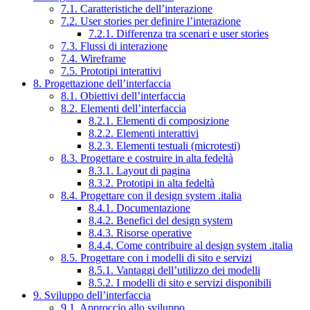
7.1. Caratteristiche dell’interazione
7.2. User stories per definire l’interazione
7.2.1. Differenza tra scenari e user stories
7.3. Flussi di interazione
7.4. Wireframe
7.5. Prototipi interattivi
8. Progettazione dell’interfaccia
8.1. Obiettivi dell’interfaccia
8.2. Elementi dell’interfaccia
8.2.1. Elementi di composizione
8.2.2. Elementi interattivi
8.2.3. Elementi testuali (microtesti)
8.3. Progettare e costruire in alta fedeltà
8.3.1. Layout di pagina
8.3.2. Prototipi in alta fedeltà
8.4. Progettare con il design system .italia
8.4.1. Documentazione
8.4.2. Benefici del design system
8.4.3. Risorse operative
8.4.4. Come contribuire al design system .italia
8.5. Progettare con i modelli di sito e servizi
8.5.1. Vantaggi dell’utilizzo dei modelli
8.5.2. I modelli di sito e servizi disponibili
9. Sviluppo dell’interfaccia
9.1. Approccio allo sviluppo