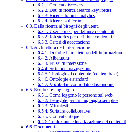
6.2.1. Content discovery
6.2.2. Dati di ricerca (search keywords)
6.2.3. Ricerca tramite analytics
6.2.4. Ricerca sui forum
6.3. Dalla ricerca ai bisogni degli utenti
6.3.1. User stories per definire i contenuti
6.3.2. Job stories per definire i contenuti
6.3.3. Criteri di accettazione
6.4. Architettura dell’informazione
6.4.1. Definire l’architettura dell’informazione
6.4.2. Alberatura
6.4.3. Flussi di interazione
6.4.4. Sistemi di navigazione
6.4.5. Tipologie di contenuto (content type)
6.4.6. Ontologie e standard
6.4.7. Vocabolari controllati e tassonomie
6.5. Scrittura e linguaggio
6.5.1. Come leggono le persone sul web
6.5.2. Le regole per un linguaggio semplice
6.5.3. Microtesti
6.5.4. Scrittura collaborativa
6.5.5. Content critique
6.5.6. Traduzione e localizzazione dei contenuti
6.6. Documenti