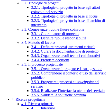
3.2. Tipologie di progetti
3.2.1. Tipologie di progetto in base agli attori
coinvolti nel servizio
3.2.2. Tipologie di progetto in base al focus
3.2.3. Tipologie di progetto in base all’ambito di
intervento
3.3. Competenze, ruoli e figure coinvolte
3.3.1. Coordinatore di progetto
3.3.2. Definire ruoli e responsabilità
3.4. Metodo di lavoro
3.4.1. Definire processi, strumenti e rituali
3.4.2. Curare la documentazione di progetto
3.4.3. Organizzare tavoli tecnici collaborativi
3.4.4. Prendere decisioni
3.5. Il processo progettuale
3.5.1. Organizzare il progetto e la sua gestione
3.5.2. Comprendere il contesto d’uso del servizio
pubblico
3.5.3. Progettare i processi e i
touchpoint
del
servizio
3.5.4. Realizzare l’interfaccia utente del servizio
3.5.5. Validare la soluzione ottenuta
4. Ricerca progettuale
4.1. Ricerca primaria
4.1.1. Interviste