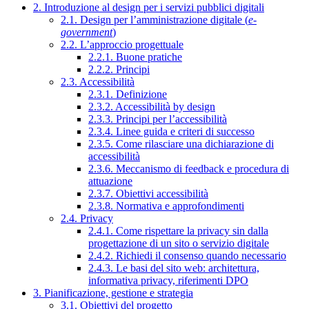
2. Introduzione al design per i servizi pubblici digitali
2.1. Design per l’amministrazione digitale (
e-
government
)
2.2. L’approccio progettuale
2.2.1. Buone pratiche
2.2.2. Principi
2.3. Accessibilità
2.3.1. Definizione
2.3.2. Accessibilità by design
2.3.3. Principi per l’accessibilità
2.3.4. Linee guida e criteri di successo
2.3.5. Come rilasciare una dichiarazione di
accessibilità
2.3.6. Meccanismo di feedback e procedura di
attuazione
2.3.7. Obiettivi accessibilità
2.3.8. Normativa e approfondimenti
2.4. Privacy
2.4.1. Come rispettare la privacy sin dalla
progettazione di un sito o servizio digitale
2.4.2. Richiedi il consenso quando necessario
2.4.3. Le basi del sito web: architettura,
informativa privacy, riferimenti DPO
3. Pianificazione, gestione e strategia
3.1. Obiettivi del progetto