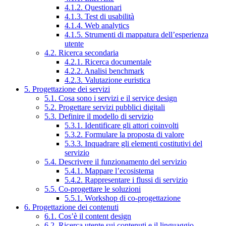
4.1.2. Questionari
4.1.3. Test di usabilità
4.1.4. Web analytics
4.1.5. Strumenti di mappatura dell’esperienza
utente
4.2. Ricerca secondaria
4.2.1. Ricerca documentale
4.2.2. Analisi benchmark
4.2.3. Valutazione euristica
5. Progettazione dei servizi
5.1. Cosa sono i servizi e il service design
5.2. Progettare servizi pubblici digitali
5.3. Definire il modello di servizio
5.3.1. Identificare gli attori coinvolti
5.3.2. Formulare la proposta di valore
5.3.3. Inquadrare gli elementi costitutivi del
servizio
5.4. Descrivere il funzionamento del servizio
5.4.1. Mappare l’ecosistema
5.4.2. Rappresentare i flussi di servizio
5.5. Co-progettare le soluzioni
5.5.1. Workshop di co-progettazione
6. Progettazione dei contenuti
6.1. Cos’è il content design
6.2. Ricerca utente sui contenuti e il linguaggio