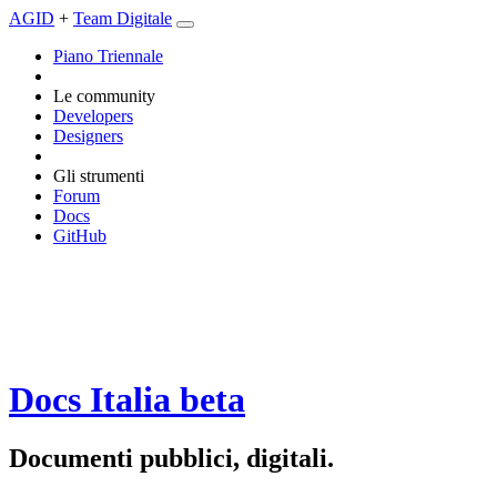
AGID
+
Team Digitale
Piano Triennale
Le community
Developers
Designers
Gli strumenti
Forum
Docs
GitHub
Docs Italia
beta
Documenti pubblici, digitali.