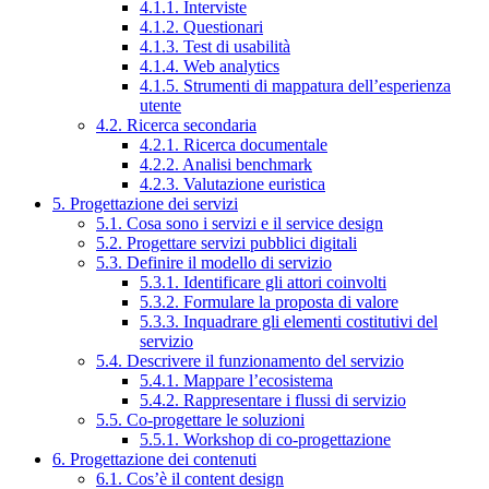
4.1.1. Interviste
4.1.2. Questionari
4.1.3. Test di usabilità
4.1.4. Web analytics
4.1.5. Strumenti di mappatura dell’esperienza
utente
4.2. Ricerca secondaria
4.2.1. Ricerca documentale
4.2.2. Analisi benchmark
4.2.3. Valutazione euristica
5. Progettazione dei servizi
5.1. Cosa sono i servizi e il service design
5.2. Progettare servizi pubblici digitali
5.3. Definire il modello di servizio
5.3.1. Identificare gli attori coinvolti
5.3.2. Formulare la proposta di valore
5.3.3. Inquadrare gli elementi costitutivi del
servizio
5.4. Descrivere il funzionamento del servizio
5.4.1. Mappare l’ecosistema
5.4.2. Rappresentare i flussi di servizio
5.5. Co-progettare le soluzioni
5.5.1. Workshop di co-progettazione
6. Progettazione dei contenuti
6.1. Cos’è il content design