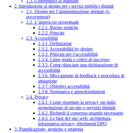
1.3. Contribuisci al manuale
2. Introduzione al design per i servizi pubblici digitali
2.1. Design per l’amministrazione digitale (
e-
government
)
2.2. L’approccio progettuale
2.2.1. Buone pratiche
2.2.2. Principi
2.3. Accessibilità
2.3.1. Definizione
2.3.2. Accessibilità by design
2.3.3. Principi per l’accessibilità
2.3.4. Linee guida e criteri di successo
2.3.5. Come rilasciare una dichiarazione di
accessibilità
2.3.6. Meccanismo di feedback e procedura di
attuazione
2.3.7. Obiettivi accessibilità
2.3.8. Normativa e approfondimenti
2.4. Privacy
2.4.1. Come rispettare la privacy sin dalla
progettazione di un sito o servizio digitale
2.4.2. Richiedi il consenso quando necessario
2.4.3. Le basi del sito web: architettura,
informativa privacy, riferimenti DPO
3. Pianificazione, gestione e strategia