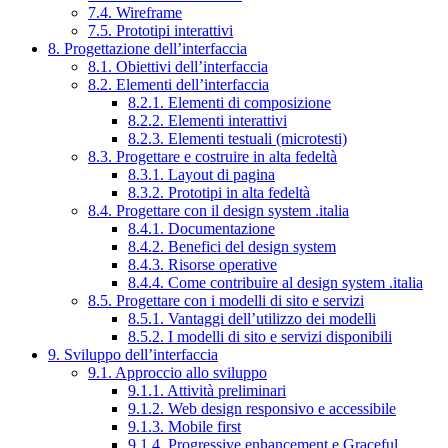
7.4. Wireframe
7.5. Prototipi interattivi
8. Progettazione dell’interfaccia
8.1. Obiettivi dell’interfaccia
8.2. Elementi dell’interfaccia
8.2.1. Elementi di composizione
8.2.2. Elementi interattivi
8.2.3. Elementi testuali (microtesti)
8.3. Progettare e costruire in alta fedeltà
8.3.1. Layout di pagina
8.3.2. Prototipi in alta fedeltà
8.4. Progettare con il design system .italia
8.4.1. Documentazione
8.4.2. Benefici del design system
8.4.3. Risorse operative
8.4.4. Come contribuire al design system .italia
8.5. Progettare con i modelli di sito e servizi
8.5.1. Vantaggi dell’utilizzo dei modelli
8.5.2. I modelli di sito e servizi disponibili
9. Sviluppo dell’interfaccia
9.1. Approccio allo sviluppo
9.1.1. Attività preliminari
9.1.2. Web design responsivo e accessibile
9.1.3. Mobile first
9.1.4. Progressive enhancement e Graceful