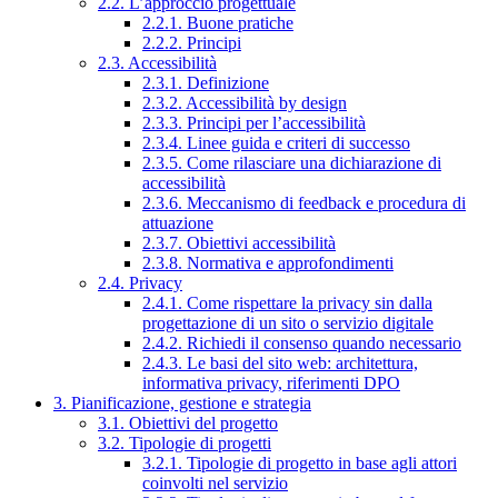
2.2. L’approccio progettuale
2.2.1. Buone pratiche
2.2.2. Principi
2.3. Accessibilità
2.3.1. Definizione
2.3.2. Accessibilità by design
2.3.3. Principi per l’accessibilità
2.3.4. Linee guida e criteri di successo
2.3.5. Come rilasciare una dichiarazione di
accessibilità
2.3.6. Meccanismo di feedback e procedura di
attuazione
2.3.7. Obiettivi accessibilità
2.3.8. Normativa e approfondimenti
2.4. Privacy
2.4.1. Come rispettare la privacy sin dalla
progettazione di un sito o servizio digitale
2.4.2. Richiedi il consenso quando necessario
2.4.3. Le basi del sito web: architettura,
informativa privacy, riferimenti DPO
3. Pianificazione, gestione e strategia
3.1. Obiettivi del progetto
3.2. Tipologie di progetti
3.2.1. Tipologie di progetto in base agli attori
coinvolti nel servizio