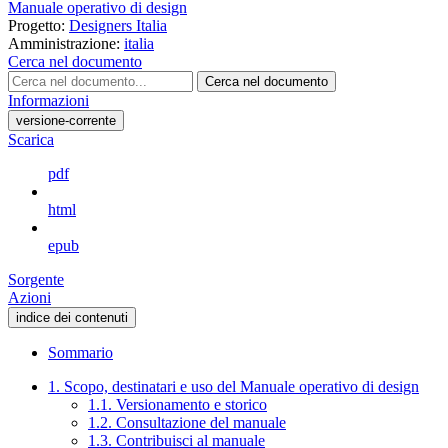
Manuale operativo di design
Progetto:
Designers Italia
Amministrazione:
italia
Cerca nel documento
Cerca nel documento
Informazioni
versione-corrente
Scarica
pdf
html
epub
Sorgente
Azioni
indice dei contenuti
Sommario
1. Scopo, destinatari e uso del Manuale operativo di design
1.1. Versionamento e storico
1.2. Consultazione del manuale
1.3. Contribuisci al manuale