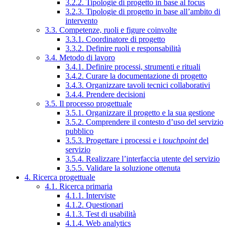
3.2.2. Tipologie di progetto in base al focus
3.2.3. Tipologie di progetto in base all’ambito di
intervento
3.3. Competenze, ruoli e figure coinvolte
3.3.1. Coordinatore di progetto
3.3.2. Definire ruoli e responsabilità
3.4. Metodo di lavoro
3.4.1. Definire processi, strumenti e rituali
3.4.2. Curare la documentazione di progetto
3.4.3. Organizzare tavoli tecnici collaborativi
3.4.4. Prendere decisioni
3.5. Il processo progettuale
3.5.1. Organizzare il progetto e la sua gestione
3.5.2. Comprendere il contesto d’uso del servizio
pubblico
3.5.3. Progettare i processi e i
touchpoint
del
servizio
3.5.4. Realizzare l’interfaccia utente del servizio
3.5.5. Validare la soluzione ottenuta
4. Ricerca progettuale
4.1. Ricerca primaria
4.1.1. Interviste
4.1.2. Questionari
4.1.3. Test di usabilità
4.1.4. Web analytics