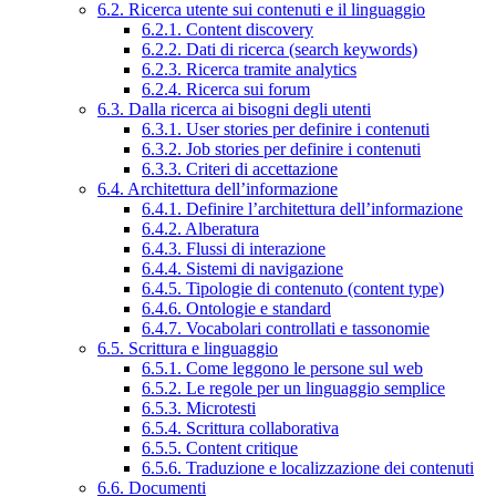
6.2. Ricerca utente sui contenuti e il linguaggio
6.2.1. Content discovery
6.2.2. Dati di ricerca (search keywords)
6.2.3. Ricerca tramite analytics
6.2.4. Ricerca sui forum
6.3. Dalla ricerca ai bisogni degli utenti
6.3.1. User stories per definire i contenuti
6.3.2. Job stories per definire i contenuti
6.3.3. Criteri di accettazione
6.4. Architettura dell’informazione
6.4.1. Definire l’architettura dell’informazione
6.4.2. Alberatura
6.4.3. Flussi di interazione
6.4.4. Sistemi di navigazione
6.4.5. Tipologie di contenuto (content type)
6.4.6. Ontologie e standard
6.4.7. Vocabolari controllati e tassonomie
6.5. Scrittura e linguaggio
6.5.1. Come leggono le persone sul web
6.5.2. Le regole per un linguaggio semplice
6.5.3. Microtesti
6.5.4. Scrittura collaborativa
6.5.5. Content critique
6.5.6. Traduzione e localizzazione dei contenuti
6.6. Documenti