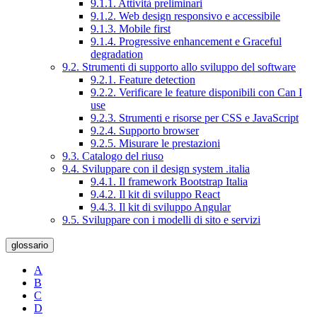
9.1.1. Attività preliminari
9.1.2. Web design responsivo e accessibile
9.1.3. Mobile first
9.1.4. Progressive enhancement e Graceful
degradation
9.2. Strumenti di supporto allo sviluppo del software
9.2.1. Feature detection
9.2.2. Verificare le feature disponibili con Can I
use
9.2.3. Strumenti e risorse per CSS e JavaScript
9.2.4. Supporto browser
9.2.5. Misurare le prestazioni
9.3. Catalogo del riuso
9.4. Sviluppare con il design system .italia
9.4.1. Il framework Bootstrap Italia
9.4.2. Il kit di sviluppo React
9.4.3. Il kit di sviluppo Angular
9.5. Sviluppare con i modelli di sito e servizi
glossario
A
B
C
D