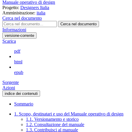
Manuale operativo di design
Progetto:
Designers Italia
Amministrazione:
italia
Cerca nel documento
Cerca nel documento
Informazioni
versione-corrente
Scarica
pdf
html
epub
Sorgente
Azioni
indice dei contenuti
Sommario
1. Scopo, destinatari e uso del Manuale operativo di design
1.1. Versionamento e storico
1.2. Consultazione del manuale
1.3. Contribuisci al manuale