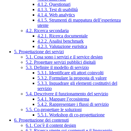
4.1.2. Questionari
4.1.3. Test di usabilità
4.1.4. Web analytics
4.1.5. Strumenti di mappatura dell’esperienza
utente
4.2. Ricerca secondaria
4.2.1. Ricerca documentale
4.2.2. Analisi benchmark
4.2.3. Valutazione euristica
5. Progettazione dei servizi
5.1. Cosa sono i servizi e il service design
5.2. Progettare servizi pubblici digitali
5.3. Definire il modello di servizio
5.3.1. Identificare gli attori coinvolti
5.3.2. Formulare la proposta di valore
5.3.3. Inquadrare gli elementi costitutivi del
servizio
5.4. Descrivere il funzionamento del servizio
5.4.1. Mappare l’ecosistema
5.4.2. Rappresentare i flussi di servizio
5.5. Co-progettare le soluzioni
5.5.1. Workshop di co-progettazione
6. Progettazione dei contenuti
6.1. Cos’è il content design
6.2. Ricerca utente sui contenuti e il linguaggio