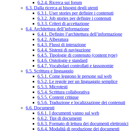
6.2.4. Ricerca sui forum
6.3. Dalla ricerca ai bisogni degli utenti
6.3.1. User stories per definire i contenuti
6.3.2. Job stories per definire i contenuti
6.3.3. Criteri di accettazione
6.4. Architettura dell’informazione
6.4.1. Definire l’architettura dell’informazione
6.4.2. Alberatura
6.4.3. Flussi di interazione
6.4.4. Sistemi di navigazione
6.4.5. Tipologie di contenuto (content type)
6.4.6. Ontologie e standard
6.4.7. Vocabolari controllati e tassonomie
6.5. Scrittura e linguaggio
6.5.1. Come leggono le persone sul web
6.5.2. Le regole per un linguaggio semplice
6.5.3. Microtesti
6.5.4. Scrittura collaborativa
6.5.5. Content critique
6.5.6. Traduzione e localizzazione dei contenuti
6.6. Documenti
6.6.1. I documenti vanno sul web
6.6.2. Tipi di documenti
6.6.3. Formato di lettura dei documenti elettronici
6.6.4. Modalità di produzione dei documenti