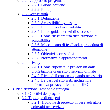
2.2. L’approccio progettuale
2.2.1. Buone pratiche
2.2.2. Principi
2.3. Accessibilità
2.3.1. Definizione
2.3.2. Accessibilità by design
2.3.3. Principi per l’accessibilità
2.3.4. Linee guida e criteri di successo
2.3.5. Come rilasciare una dichiarazione di
accessibilità
2.3.6. Meccanismo di feedback e procedura di
attuazione
2.3.7. Obiettivi accessibilità
2.3.8. Normativa e approfondimenti
2.4. Privacy
2.4.1. Come rispettare la privacy sin dalla
progettazione di un sito o servizio digitale
2.4.2. Richiedi il consenso quando necessario
2.4.3. Le basi del sito web: architettura,
informativa privacy, riferimenti DPO
3. Pianificazione, gestione e strategia
3.1. Obiettivi del progetto
3.2. Tipologie di progetti
3.2.1. Tipologie di progetto in base agli attori
coinvolti nel servizio