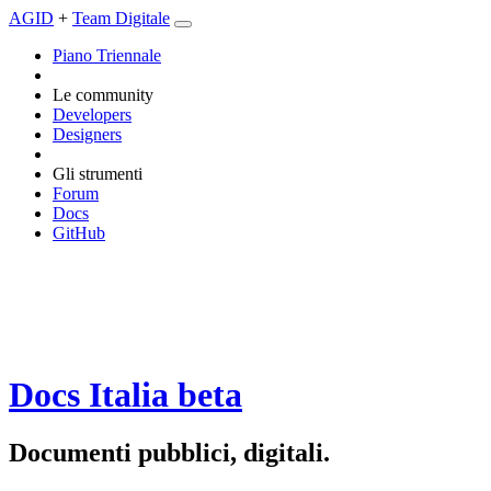
AGID
+
Team Digitale
Piano Triennale
Le community
Developers
Designers
Gli strumenti
Forum
Docs
GitHub
Docs Italia
beta
Documenti pubblici, digitali.