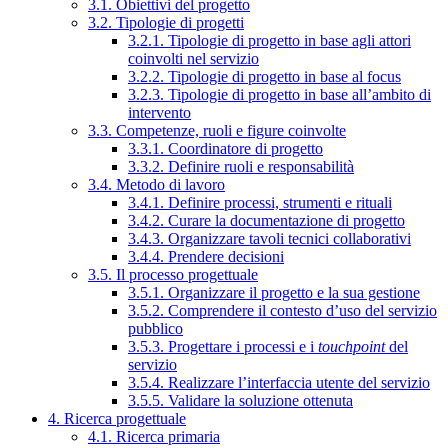
3.1. Obiettivi del progetto
3.2. Tipologie di progetti
3.2.1. Tipologie di progetto in base agli attori
coinvolti nel servizio
3.2.2. Tipologie di progetto in base al focus
3.2.3. Tipologie di progetto in base all’ambito di
intervento
3.3. Competenze, ruoli e figure coinvolte
3.3.1. Coordinatore di progetto
3.3.2. Definire ruoli e responsabilità
3.4. Metodo di lavoro
3.4.1. Definire processi, strumenti e rituali
3.4.2. Curare la documentazione di progetto
3.4.3. Organizzare tavoli tecnici collaborativi
3.4.4. Prendere decisioni
3.5. Il processo progettuale
3.5.1. Organizzare il progetto e la sua gestione
3.5.2. Comprendere il contesto d’uso del servizio
pubblico
3.5.3. Progettare i processi e i
touchpoint
del
servizio
3.5.4. Realizzare l’interfaccia utente del servizio
3.5.5. Validare la soluzione ottenuta
4. Ricerca progettuale
4.1. Ricerca primaria