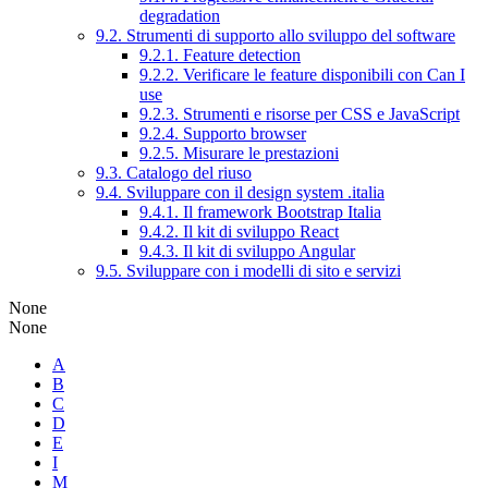
degradation
9.2. Strumenti di supporto allo sviluppo del software
9.2.1. Feature detection
9.2.2. Verificare le feature disponibili con Can I
use
9.2.3. Strumenti e risorse per CSS e JavaScript
9.2.4. Supporto browser
9.2.5. Misurare le prestazioni
9.3. Catalogo del riuso
9.4. Sviluppare con il design system .italia
9.4.1. Il framework Bootstrap Italia
9.4.2. Il kit di sviluppo React
9.4.3. Il kit di sviluppo Angular
9.5. Sviluppare con i modelli di sito e servizi
None
None
A
B
C
D
E
I
M