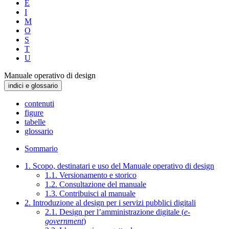
E
I
M
O
S
T
U
Manuale operativo di design
indici e glossario
contenuti
figure
tabelle
glossario
Sommario
1. Scopo, destinatari e uso del Manuale operativo di design
1.1. Versionamento e storico
1.2. Consultazione del manuale
1.3. Contribuisci al manuale
2. Introduzione al design per i servizi pubblici digitali
2.1. Design per l’amministrazione digitale (
e-
government
)