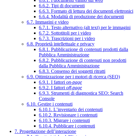
6.6.1. I documenti vanno sul web
6.6.2. Tipi di documenti
6.6.3. Formato di lettura dei documenti elettronici
6.6.4. Modalità di produzione dei documenti
6.7. Immagini e video
6.7.1. Testo alternativo (alt text) per le immagini
6.7.2. Sottotitoli per i video
6.7.3. Trascrizioni per i video
6.8. Proprietà intellettuale e privacy
6.8.1. Pubblicazione di contenuti prodotti dalla
Pubblica Amministrazione
6.8.2. Pubblicazione di contenuti non prodotti
dalla Pubblica Amministrazione
6.8.3. Consenso dei soggetti ritratti
6.9. Ottimizzazione per i motori di ricerca (SEO)
6.9.1. I fattori
on-page
6.9.2. I fattori
off-page
6.9.3. Strumenti di diagnostica SEO: Search
Console
6.10. Gestire i contenuti
6.10.1. L’inventario dei contenuti
6.10.2. Revisionare i contenuti
6.10.3. Migrare i contenuti
6.10.4. Pubblicare i contenuti
7. Progettazione dell’interazione