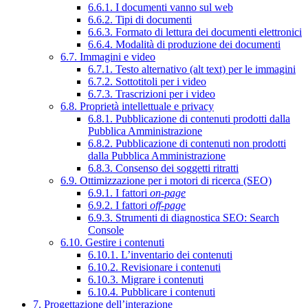
6.6.1. I documenti vanno sul web
6.6.2. Tipi di documenti
6.6.3. Formato di lettura dei documenti elettronici
6.6.4. Modalità di produzione dei documenti
6.7. Immagini e video
6.7.1. Testo alternativo (alt text) per le immagini
6.7.2. Sottotitoli per i video
6.7.3. Trascrizioni per i video
6.8. Proprietà intellettuale e privacy
6.8.1. Pubblicazione di contenuti prodotti dalla
Pubblica Amministrazione
6.8.2. Pubblicazione di contenuti non prodotti
dalla Pubblica Amministrazione
6.8.3. Consenso dei soggetti ritratti
6.9. Ottimizzazione per i motori di ricerca (SEO)
6.9.1. I fattori
on-page
6.9.2. I fattori
off-page
6.9.3. Strumenti di diagnostica SEO: Search
Console
6.10. Gestire i contenuti
6.10.1. L’inventario dei contenuti
6.10.2. Revisionare i contenuti
6.10.3. Migrare i contenuti
6.10.4. Pubblicare i contenuti
7. Progettazione dell’interazione