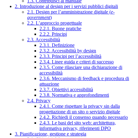
1.3. Contribuisci al manuale
2. Introduzione al design per i servizi pubblici digitali
2.1. Design per l’amministrazione digitale (
e-
government
)
2.2. L’approccio progettuale
2.2.1. Buone pratiche
2.2.2. Principi
2.3. Accessibilità
2.3.1. Definizione
2.3.2. Accessibilità by design
2.3.3. Principi per l’accessibilità
2.3.4. Linee guida e criteri di successo
2.3.5. Come rilasciare una dichiarazione di
accessibilità
2.3.6. Meccanismo di feedback e procedura di
attuazione
2.3.7. Obiettivi accessibilità
2.3.8. Normativa e approfondimenti
2.4. Privacy
2.4.1. Come rispettare la privacy sin dalla
progettazione di un sito o servizio digitale
2.4.2. Richiedi il consenso quando necessario
2.4.3. Le basi del sito web: architettura,
informativa privacy, riferimenti DPO
3. Pianificazione, gestione e strategia