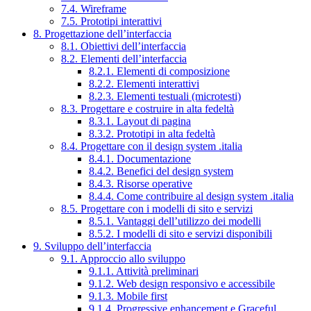
7.4. Wireframe
7.5. Prototipi interattivi
8. Progettazione dell’interfaccia
8.1. Obiettivi dell’interfaccia
8.2. Elementi dell’interfaccia
8.2.1. Elementi di composizione
8.2.2. Elementi interattivi
8.2.3. Elementi testuali (microtesti)
8.3. Progettare e costruire in alta fedeltà
8.3.1. Layout di pagina
8.3.2. Prototipi in alta fedeltà
8.4. Progettare con il design system .italia
8.4.1. Documentazione
8.4.2. Benefici del design system
8.4.3. Risorse operative
8.4.4. Come contribuire al design system .italia
8.5. Progettare con i modelli di sito e servizi
8.5.1. Vantaggi dell’utilizzo dei modelli
8.5.2. I modelli di sito e servizi disponibili
9. Sviluppo dell’interfaccia
9.1. Approccio allo sviluppo
9.1.1. Attività preliminari
9.1.2. Web design responsivo e accessibile
9.1.3. Mobile first
9.1.4. Progressive enhancement e Graceful