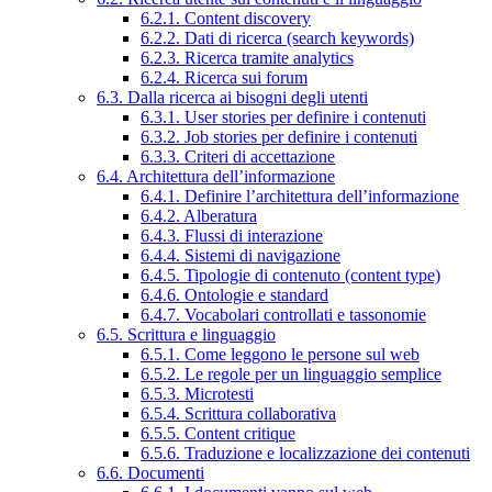
6.2.1. Content discovery
6.2.2. Dati di ricerca (search keywords)
6.2.3. Ricerca tramite analytics
6.2.4. Ricerca sui forum
6.3. Dalla ricerca ai bisogni degli utenti
6.3.1. User stories per definire i contenuti
6.3.2. Job stories per definire i contenuti
6.3.3. Criteri di accettazione
6.4. Architettura dell’informazione
6.4.1. Definire l’architettura dell’informazione
6.4.2. Alberatura
6.4.3. Flussi di interazione
6.4.4. Sistemi di navigazione
6.4.5. Tipologie di contenuto (content type)
6.4.6. Ontologie e standard
6.4.7. Vocabolari controllati e tassonomie
6.5. Scrittura e linguaggio
6.5.1. Come leggono le persone sul web
6.5.2. Le regole per un linguaggio semplice
6.5.3. Microtesti
6.5.4. Scrittura collaborativa
6.5.5. Content critique
6.5.6. Traduzione e localizzazione dei contenuti
6.6. Documenti