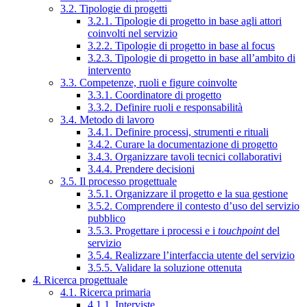
3.2. Tipologie di progetti
3.2.1. Tipologie di progetto in base agli attori
coinvolti nel servizio
3.2.2. Tipologie di progetto in base al focus
3.2.3. Tipologie di progetto in base all’ambito di
intervento
3.3. Competenze, ruoli e figure coinvolte
3.3.1. Coordinatore di progetto
3.3.2. Definire ruoli e responsabilità
3.4. Metodo di lavoro
3.4.1. Definire processi, strumenti e rituali
3.4.2. Curare la documentazione di progetto
3.4.3. Organizzare tavoli tecnici collaborativi
3.4.4. Prendere decisioni
3.5. Il processo progettuale
3.5.1. Organizzare il progetto e la sua gestione
3.5.2. Comprendere il contesto d’uso del servizio
pubblico
3.5.3. Progettare i processi e i
touchpoint
del
servizio
3.5.4. Realizzare l’interfaccia utente del servizio
3.5.5. Validare la soluzione ottenuta
4. Ricerca progettuale
4.1. Ricerca primaria
4.1.1. Interviste