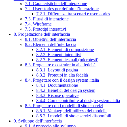
7.1. Caratteristiche dell’interazione
7.2. User stories per definire l’interazione
7.2.1. Differenza tra scenari e user stories
7.3. Flussi di interazione
7.4. Wireframe
7.5. Prototipi interattivi
8. Progettazione dell’interfaccia
8.1. Obiettivi dell’interfaccia
8.2. Elementi dell’interfaccia
8.2.1. Elementi di composizione
8.2.2. Elementi interattivi
8.2.3. Elementi testuali (microtesti)
8.3. Progettare e costruire in alta fedeltà
8.3.1. Layout di pagina
8.3.2. Prototipi in alta fedeltà
8.4. Progettare con il design system .italia
8.4.1. Documentazione
8.4.2. Benefici del design system
8.4.3. Risorse operative
8.4.4. Come contribuire al design system .italia
8.5. Progettare con i modelli di sito e servizi
8.5.1. Vantaggi dell’utilizzo dei modelli
8.5.2. I modelli di sito e servizi disponibili
9. Sviluppo dell’interfaccia
9.1. Approccio allo sviluppo