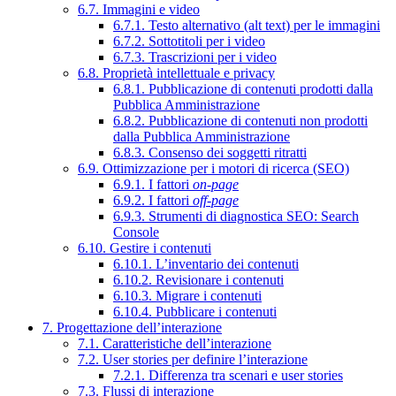
6.7. Immagini e video
6.7.1. Testo alternativo (alt text) per le immagini
6.7.2. Sottotitoli per i video
6.7.3. Trascrizioni per i video
6.8. Proprietà intellettuale e privacy
6.8.1. Pubblicazione di contenuti prodotti dalla
Pubblica Amministrazione
6.8.2. Pubblicazione di contenuti non prodotti
dalla Pubblica Amministrazione
6.8.3. Consenso dei soggetti ritratti
6.9. Ottimizzazione per i motori di ricerca (SEO)
6.9.1. I fattori
on-page
6.9.2. I fattori
off-page
6.9.3. Strumenti di diagnostica SEO: Search
Console
6.10. Gestire i contenuti
6.10.1. L’inventario dei contenuti
6.10.2. Revisionare i contenuti
6.10.3. Migrare i contenuti
6.10.4. Pubblicare i contenuti
7. Progettazione dell’interazione
7.1. Caratteristiche dell’interazione
7.2. User stories per definire l’interazione
7.2.1. Differenza tra scenari e user stories
7.3. Flussi di interazione