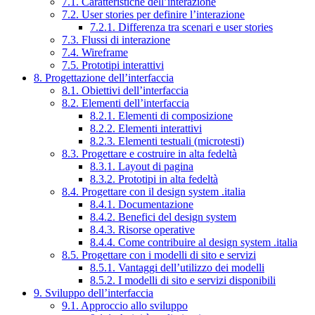
7.1. Caratteristiche dell’interazione
7.2. User stories per definire l’interazione
7.2.1. Differenza tra scenari e user stories
7.3. Flussi di interazione
7.4. Wireframe
7.5. Prototipi interattivi
8. Progettazione dell’interfaccia
8.1. Obiettivi dell’interfaccia
8.2. Elementi dell’interfaccia
8.2.1. Elementi di composizione
8.2.2. Elementi interattivi
8.2.3. Elementi testuali (microtesti)
8.3. Progettare e costruire in alta fedeltà
8.3.1. Layout di pagina
8.3.2. Prototipi in alta fedeltà
8.4. Progettare con il design system .italia
8.4.1. Documentazione
8.4.2. Benefici del design system
8.4.3. Risorse operative
8.4.4. Come contribuire al design system .italia
8.5. Progettare con i modelli di sito e servizi
8.5.1. Vantaggi dell’utilizzo dei modelli
8.5.2. I modelli di sito e servizi disponibili
9. Sviluppo dell’interfaccia
9.1. Approccio allo sviluppo