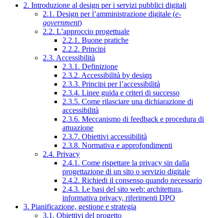
2. Introduzione al design per i servizi pubblici digitali
2.1. Design per l’amministrazione digitale (
e-
government
)
2.2. L’approccio progettuale
2.2.1. Buone pratiche
2.2.2. Principi
2.3. Accessibilità
2.3.1. Definizione
2.3.2. Accessibilità by design
2.3.3. Principi per l’accessibilità
2.3.4. Linee guida e criteri di successo
2.3.5. Come rilasciare una dichiarazione di
accessibilità
2.3.6. Meccanismo di feedback e procedura di
attuazione
2.3.7. Obiettivi accessibilità
2.3.8. Normativa e approfondimenti
2.4. Privacy
2.4.1. Come rispettare la privacy sin dalla
progettazione di un sito o servizio digitale
2.4.2. Richiedi il consenso quando necessario
2.4.3. Le basi del sito web: architettura,
informativa privacy, riferimenti DPO
3. Pianificazione, gestione e strategia
3.1. Obiettivi del progetto