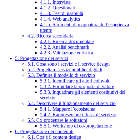
4.1.1. Interviste
4.1.2. Questionari
4.1.3. Test di usabilità
4.1.4. Web analytics
4.1.5. Strumenti di mappatura dell’esperienza
utente
4.2. Ricerca secondaria
4.2.1. Ricerca documentale
4.2.2. Analisi benchmark
4.2.3. Valutazione euristica
5. Progettazione dei servizi
5.1. Cosa sono i servizi e il service design
5.2. Progettare servizi pubblici digitali
5.3. Definire il modello di servizio
5.3.1. Identificare gli attori coinvolti
5.3.2. Formulare la proposta di valore
5.3.3. Inquadrare gli elementi costitutivi del
servizio
5.4. Descrivere il funzionamento del servizio
5.4.1. Mappare l’ecosistema
5.4.2. Rappresentare i flussi di servizio
5.5. Co-progettare le soluzioni
5.5.1. Workshop di co-progettazione
6. Progettazione dei contenuti
6.1. Cos’è il content design