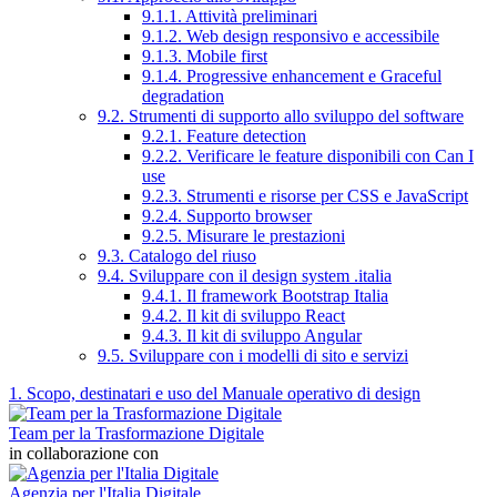
9.1.1. Attività preliminari
9.1.2. Web design responsivo e accessibile
9.1.3. Mobile first
9.1.4. Progressive enhancement e Graceful
degradation
9.2. Strumenti di supporto allo sviluppo del software
9.2.1. Feature detection
9.2.2. Verificare le feature disponibili con Can I
use
9.2.3. Strumenti e risorse per CSS e JavaScript
9.2.4. Supporto browser
9.2.5. Misurare le prestazioni
9.3. Catalogo del riuso
9.4. Sviluppare con il design system .italia
9.4.1. Il framework Bootstrap Italia
9.4.2. Il kit di sviluppo React
9.4.3. Il kit di sviluppo Angular
9.5. Sviluppare con i modelli di sito e servizi
1. Scopo, destinatari e uso del Manuale operativo di design
Team per la Trasformazione Digitale
in collaborazione con
Agenzia per l'Italia Digitale