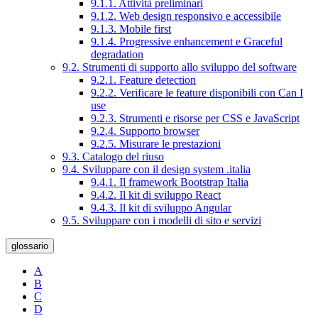
9.1.1. Attività preliminari
9.1.2. Web design responsivo e accessibile
9.1.3. Mobile first
9.1.4. Progressive enhancement e Graceful
degradation
9.2. Strumenti di supporto allo sviluppo del software
9.2.1. Feature detection
9.2.2. Verificare le feature disponibili con Can I
use
9.2.3. Strumenti e risorse per CSS e JavaScript
9.2.4. Supporto browser
9.2.5. Misurare le prestazioni
9.3. Catalogo del riuso
9.4. Sviluppare con il design system .italia
9.4.1. Il framework Bootstrap Italia
9.4.2. Il kit di sviluppo React
9.4.3. Il kit di sviluppo Angular
9.5. Sviluppare con i modelli di sito e servizi
glossario
A
B
C
D