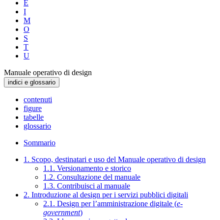
E
I
M
O
S
T
U
Manuale operativo di design
indici e glossario
contenuti
figure
tabelle
glossario
Sommario
1. Scopo, destinatari e uso del Manuale operativo di design
1.1. Versionamento e storico
1.2. Consultazione del manuale
1.3. Contribuisci al manuale
2. Introduzione al design per i servizi pubblici digitali
2.1. Design per l’amministrazione digitale (
e-
government
)