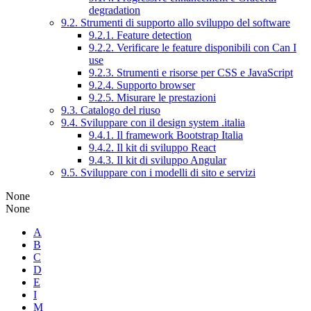
degradation
9.2. Strumenti di supporto allo sviluppo del software
9.2.1. Feature detection
9.2.2. Verificare le feature disponibili con Can I
use
9.2.3. Strumenti e risorse per CSS e JavaScript
9.2.4. Supporto browser
9.2.5. Misurare le prestazioni
9.3. Catalogo del riuso
9.4. Sviluppare con il design system .italia
9.4.1. Il framework Bootstrap Italia
9.4.2. Il kit di sviluppo React
9.4.3. Il kit di sviluppo Angular
9.5. Sviluppare con i modelli di sito e servizi
None
None
A
B
C
D
E
I
M