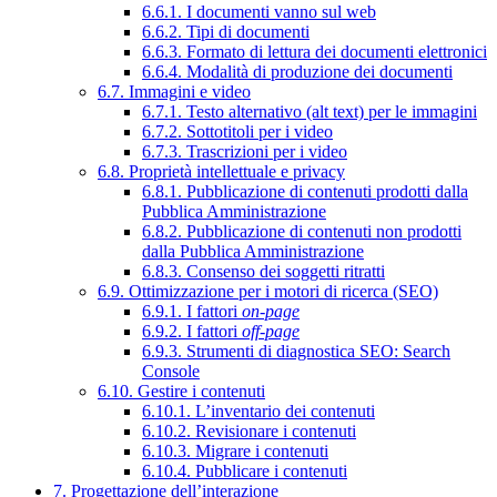
6.6.1. I documenti vanno sul web
6.6.2. Tipi di documenti
6.6.3. Formato di lettura dei documenti elettronici
6.6.4. Modalità di produzione dei documenti
6.7. Immagini e video
6.7.1. Testo alternativo (alt text) per le immagini
6.7.2. Sottotitoli per i video
6.7.3. Trascrizioni per i video
6.8. Proprietà intellettuale e privacy
6.8.1. Pubblicazione di contenuti prodotti dalla
Pubblica Amministrazione
6.8.2. Pubblicazione di contenuti non prodotti
dalla Pubblica Amministrazione
6.8.3. Consenso dei soggetti ritratti
6.9. Ottimizzazione per i motori di ricerca (SEO)
6.9.1. I fattori
on-page
6.9.2. I fattori
off-page
6.9.3. Strumenti di diagnostica SEO: Search
Console
6.10. Gestire i contenuti
6.10.1. L’inventario dei contenuti
6.10.2. Revisionare i contenuti
6.10.3. Migrare i contenuti
6.10.4. Pubblicare i contenuti
7. Progettazione dell’interazione