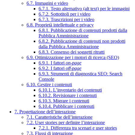
6.7. Immagini e video
6.7.1. Testo alternativo (alt text) per le immagini
6.7.2. Sottotitoli per i video
6.7.3. Trascrizioni per i video
6.8. Proprietà intellettuale e privacy
6.8.1. Pubblicazione di contenuti prodotti dalla
Pubblica Amministrazione
6.8.2. Pubblicazione di contenuti non prodotti
dalla Pubblica Amministrazione
6.8.3. Consenso dei soggetti ritratti
6.9. Ottimizzazione per i motori di ricerca (SEO)
6.9.1. I fattori
on-page
6.9.2. I fattori
off-page
6.9.3. Strumenti di diagnostica SEO: Search
Console
6.10. Gestire i contenuti
6.10.1. L’inventario dei contenuti
6.10.2. Revisionare i contenuti
6.10.3. Migrare i contenuti
6.10.4. Pubblicare i contenuti
7. Progettazione dell’interazione
7.1. Caratteristiche dell’interazione
7.2. User stories per definire l’interazione
7.2.1. Differenza tra scenari e user stories
7.3. Flussi di interazione