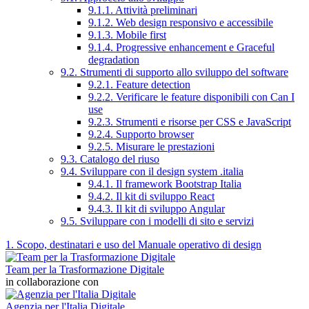
9.1.1. Attività preliminari
9.1.2. Web design responsivo e accessibile
9.1.3. Mobile first
9.1.4. Progressive enhancement e Graceful
degradation
9.2. Strumenti di supporto allo sviluppo del software
9.2.1. Feature detection
9.2.2. Verificare le feature disponibili con Can I
use
9.2.3. Strumenti e risorse per CSS e JavaScript
9.2.4. Supporto browser
9.2.5. Misurare le prestazioni
9.3. Catalogo del riuso
9.4. Sviluppare con il design system .italia
9.4.1. Il framework Bootstrap Italia
9.4.2. Il kit di sviluppo React
9.4.3. Il kit di sviluppo Angular
9.5. Sviluppare con i modelli di sito e servizi
1. Scopo, destinatari e uso del Manuale operativo di design
Team per la Trasformazione Digitale
in collaborazione con
Agenzia per l'Italia Digitale