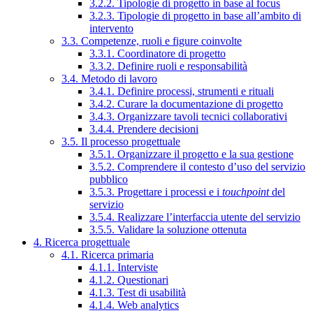
3.2.2. Tipologie di progetto in base al focus
3.2.3. Tipologie di progetto in base all’ambito di
intervento
3.3. Competenze, ruoli e figure coinvolte
3.3.1. Coordinatore di progetto
3.3.2. Definire ruoli e responsabilità
3.4. Metodo di lavoro
3.4.1. Definire processi, strumenti e rituali
3.4.2. Curare la documentazione di progetto
3.4.3. Organizzare tavoli tecnici collaborativi
3.4.4. Prendere decisioni
3.5. Il processo progettuale
3.5.1. Organizzare il progetto e la sua gestione
3.5.2. Comprendere il contesto d’uso del servizio
pubblico
3.5.3. Progettare i processi e i
touchpoint
del
servizio
3.5.4. Realizzare l’interfaccia utente del servizio
3.5.5. Validare la soluzione ottenuta
4. Ricerca progettuale
4.1. Ricerca primaria
4.1.1. Interviste
4.1.2. Questionari
4.1.3. Test di usabilità
4.1.4. Web analytics