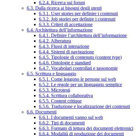
6.2.4. Ricerca sui forum
6.3. Dalla ricerca ai bisogni degli utenti
6.3.1. User stories per definire i contenuti
6.3.2. Job stories per definire i contenuti
6.3.3. Criteri di accettazione
6.4. Architettura dell’informazione
6.4.1. Definire l’architettura dell’informazione
6.4.2. Alberatura
6.4.3. Flussi di interazione
6.4.4. Sistemi di navigazione
6.4.5. Tipologie di contenuto (content type)
6.4.6. Ontologie e standard
6.4.7. Vocabolari controllati e tassonomie
6.5. Scrittura e linguaggio
6.5.1. Come leggono le persone sul web
6.5.2. Le regole per un linguaggio semplice
6.5.3. Microtesti
6.5.4. Scrittura collaborativa
6.5.5. Content critique
6.5.6. Traduzione e localizzazione dei contenuti
6.6. Documenti
6.6.1. I documenti vanno sul web
6.6.2. Tipi di documenti
6.6.3. Formato di lettura dei documenti elettronici
6.6.4. Modalità di produzione dei documenti