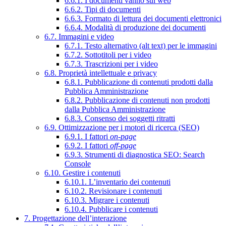
6.6.1. I documenti vanno sul web
6.6.2. Tipi di documenti
6.6.3. Formato di lettura dei documenti elettronici
6.6.4. Modalità di produzione dei documenti
6.7. Immagini e video
6.7.1. Testo alternativo (alt text) per le immagini
6.7.2. Sottotitoli per i video
6.7.3. Trascrizioni per i video
6.8. Proprietà intellettuale e privacy
6.8.1. Pubblicazione di contenuti prodotti dalla
Pubblica Amministrazione
6.8.2. Pubblicazione di contenuti non prodotti
dalla Pubblica Amministrazione
6.8.3. Consenso dei soggetti ritratti
6.9. Ottimizzazione per i motori di ricerca (SEO)
6.9.1. I fattori
on-page
6.9.2. I fattori
off-page
6.9.3. Strumenti di diagnostica SEO: Search
Console
6.10. Gestire i contenuti
6.10.1. L’inventario dei contenuti
6.10.2. Revisionare i contenuti
6.10.3. Migrare i contenuti
6.10.4. Pubblicare i contenuti
7. Progettazione dell’interazione