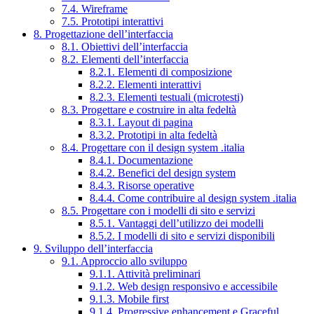
7.4. Wireframe
7.5. Prototipi interattivi
8. Progettazione dell’interfaccia
8.1. Obiettivi dell’interfaccia
8.2. Elementi dell’interfaccia
8.2.1. Elementi di composizione
8.2.2. Elementi interattivi
8.2.3. Elementi testuali (microtesti)
8.3. Progettare e costruire in alta fedeltà
8.3.1. Layout di pagina
8.3.2. Prototipi in alta fedeltà
8.4. Progettare con il design system .italia
8.4.1. Documentazione
8.4.2. Benefici del design system
8.4.3. Risorse operative
8.4.4. Come contribuire al design system .italia
8.5. Progettare con i modelli di sito e servizi
8.5.1. Vantaggi dell’utilizzo dei modelli
8.5.2. I modelli di sito e servizi disponibili
9. Sviluppo dell’interfaccia
9.1. Approccio allo sviluppo
9.1.1. Attività preliminari
9.1.2. Web design responsivo e accessibile
9.1.3. Mobile first
9.1.4. Progressive enhancement e Graceful