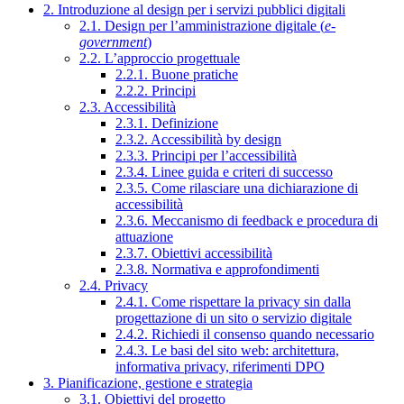
2. Introduzione al design per i servizi pubblici digitali
2.1. Design per l’amministrazione digitale (
e-
government
)
2.2. L’approccio progettuale
2.2.1. Buone pratiche
2.2.2. Principi
2.3. Accessibilità
2.3.1. Definizione
2.3.2. Accessibilità by design
2.3.3. Principi per l’accessibilità
2.3.4. Linee guida e criteri di successo
2.3.5. Come rilasciare una dichiarazione di
accessibilità
2.3.6. Meccanismo di feedback e procedura di
attuazione
2.3.7. Obiettivi accessibilità
2.3.8. Normativa e approfondimenti
2.4. Privacy
2.4.1. Come rispettare la privacy sin dalla
progettazione di un sito o servizio digitale
2.4.2. Richiedi il consenso quando necessario
2.4.3. Le basi del sito web: architettura,
informativa privacy, riferimenti DPO
3. Pianificazione, gestione e strategia
3.1. Obiettivi del progetto