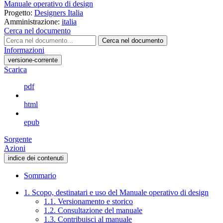
Manuale operativo di design
Progetto:
Designers Italia
Amministrazione:
italia
Cerca nel documento
Cerca nel documento
Informazioni
versione-corrente
Scarica
pdf
html
epub
Sorgente
Azioni
indice dei contenuti
Sommario
1. Scopo, destinatari e uso del Manuale operativo di design
1.1. Versionamento e storico
1.2. Consultazione del manuale
1.3. Contribuisci al manuale