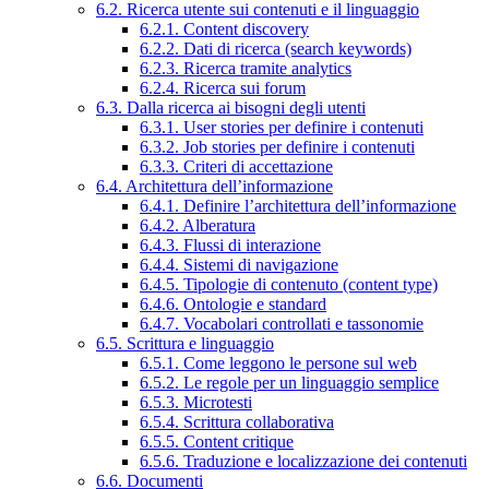
6.2. Ricerca utente sui contenuti e il linguaggio
6.2.1. Content discovery
6.2.2. Dati di ricerca (search keywords)
6.2.3. Ricerca tramite analytics
6.2.4. Ricerca sui forum
6.3. Dalla ricerca ai bisogni degli utenti
6.3.1. User stories per definire i contenuti
6.3.2. Job stories per definire i contenuti
6.3.3. Criteri di accettazione
6.4. Architettura dell’informazione
6.4.1. Definire l’architettura dell’informazione
6.4.2. Alberatura
6.4.3. Flussi di interazione
6.4.4. Sistemi di navigazione
6.4.5. Tipologie di contenuto (content type)
6.4.6. Ontologie e standard
6.4.7. Vocabolari controllati e tassonomie
6.5. Scrittura e linguaggio
6.5.1. Come leggono le persone sul web
6.5.2. Le regole per un linguaggio semplice
6.5.3. Microtesti
6.5.4. Scrittura collaborativa
6.5.5. Content critique
6.5.6. Traduzione e localizzazione dei contenuti
6.6. Documenti