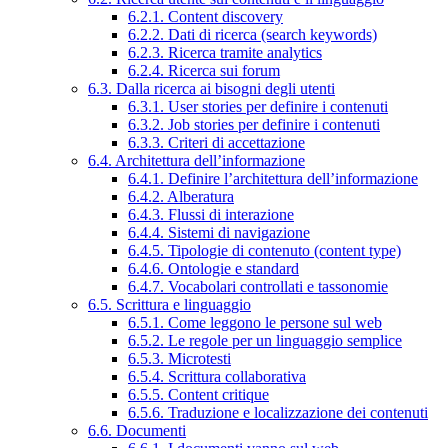
6.2.1. Content discovery
6.2.2. Dati di ricerca (search keywords)
6.2.3. Ricerca tramite analytics
6.2.4. Ricerca sui forum
6.3. Dalla ricerca ai bisogni degli utenti
6.3.1. User stories per definire i contenuti
6.3.2. Job stories per definire i contenuti
6.3.3. Criteri di accettazione
6.4. Architettura dell’informazione
6.4.1. Definire l’architettura dell’informazione
6.4.2. Alberatura
6.4.3. Flussi di interazione
6.4.4. Sistemi di navigazione
6.4.5. Tipologie di contenuto (content type)
6.4.6. Ontologie e standard
6.4.7. Vocabolari controllati e tassonomie
6.5. Scrittura e linguaggio
6.5.1. Come leggono le persone sul web
6.5.2. Le regole per un linguaggio semplice
6.5.3. Microtesti
6.5.4. Scrittura collaborativa
6.5.5. Content critique
6.5.6. Traduzione e localizzazione dei contenuti
6.6. Documenti