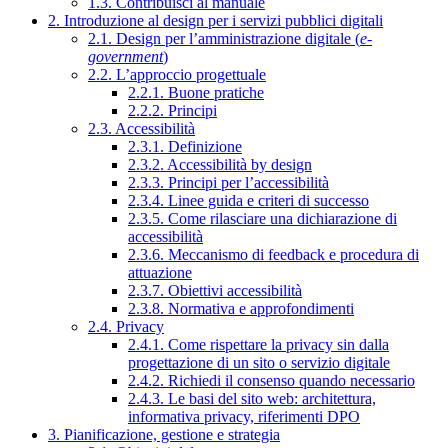
1.3. Contribuisci al manuale
2. Introduzione al design per i servizi pubblici digitali
2.1. Design per l’amministrazione digitale (
e-
government
)
2.2. L’approccio progettuale
2.2.1. Buone pratiche
2.2.2. Principi
2.3. Accessibilità
2.3.1. Definizione
2.3.2. Accessibilità by design
2.3.3. Principi per l’accessibilità
2.3.4. Linee guida e criteri di successo
2.3.5. Come rilasciare una dichiarazione di
accessibilità
2.3.6. Meccanismo di feedback e procedura di
attuazione
2.3.7. Obiettivi accessibilità
2.3.8. Normativa e approfondimenti
2.4. Privacy
2.4.1. Come rispettare la privacy sin dalla
progettazione di un sito o servizio digitale
2.4.2. Richiedi il consenso quando necessario
2.4.3. Le basi del sito web: architettura,
informativa privacy, riferimenti DPO
3. Pianificazione, gestione e strategia