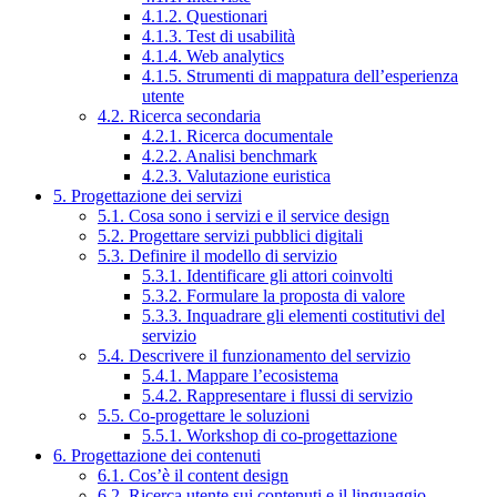
4.1.2. Questionari
4.1.3. Test di usabilità
4.1.4. Web analytics
4.1.5. Strumenti di mappatura dell’esperienza
utente
4.2. Ricerca secondaria
4.2.1. Ricerca documentale
4.2.2. Analisi benchmark
4.2.3. Valutazione euristica
5. Progettazione dei servizi
5.1. Cosa sono i servizi e il service design
5.2. Progettare servizi pubblici digitali
5.3. Definire il modello di servizio
5.3.1. Identificare gli attori coinvolti
5.3.2. Formulare la proposta di valore
5.3.3. Inquadrare gli elementi costitutivi del
servizio
5.4. Descrivere il funzionamento del servizio
5.4.1. Mappare l’ecosistema
5.4.2. Rappresentare i flussi di servizio
5.5. Co-progettare le soluzioni
5.5.1. Workshop di co-progettazione
6. Progettazione dei contenuti
6.1. Cos’è il content design
6.2. Ricerca utente sui contenuti e il linguaggio