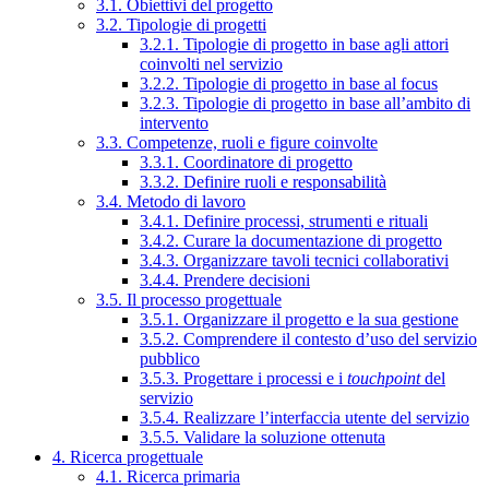
3.1. Obiettivi del progetto
3.2. Tipologie di progetti
3.2.1. Tipologie di progetto in base agli attori
coinvolti nel servizio
3.2.2. Tipologie di progetto in base al focus
3.2.3. Tipologie di progetto in base all’ambito di
intervento
3.3. Competenze, ruoli e figure coinvolte
3.3.1. Coordinatore di progetto
3.3.2. Definire ruoli e responsabilità
3.4. Metodo di lavoro
3.4.1. Definire processi, strumenti e rituali
3.4.2. Curare la documentazione di progetto
3.4.3. Organizzare tavoli tecnici collaborativi
3.4.4. Prendere decisioni
3.5. Il processo progettuale
3.5.1. Organizzare il progetto e la sua gestione
3.5.2. Comprendere il contesto d’uso del servizio
pubblico
3.5.3. Progettare i processi e i
touchpoint
del
servizio
3.5.4. Realizzare l’interfaccia utente del servizio
3.5.5. Validare la soluzione ottenuta
4. Ricerca progettuale
4.1. Ricerca primaria