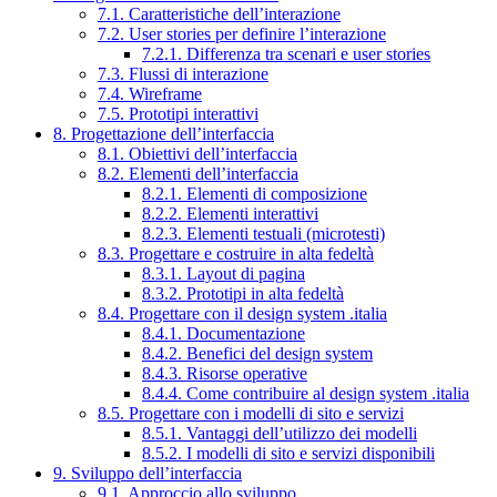
7.1. Caratteristiche dell’interazione
7.2. User stories per definire l’interazione
7.2.1. Differenza tra scenari e user stories
7.3. Flussi di interazione
7.4. Wireframe
7.5. Prototipi interattivi
8. Progettazione dell’interfaccia
8.1. Obiettivi dell’interfaccia
8.2. Elementi dell’interfaccia
8.2.1. Elementi di composizione
8.2.2. Elementi interattivi
8.2.3. Elementi testuali (microtesti)
8.3. Progettare e costruire in alta fedeltà
8.3.1. Layout di pagina
8.3.2. Prototipi in alta fedeltà
8.4. Progettare con il design system .italia
8.4.1. Documentazione
8.4.2. Benefici del design system
8.4.3. Risorse operative
8.4.4. Come contribuire al design system .italia
8.5. Progettare con i modelli di sito e servizi
8.5.1. Vantaggi dell’utilizzo dei modelli
8.5.2. I modelli di sito e servizi disponibili
9. Sviluppo dell’interfaccia
9.1. Approccio allo sviluppo