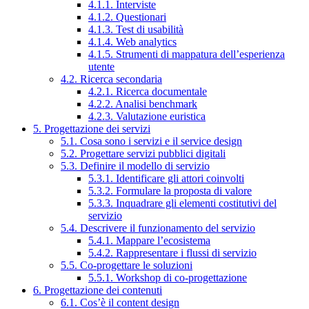
4.1.1. Interviste
4.1.2. Questionari
4.1.3. Test di usabilità
4.1.4. Web analytics
4.1.5. Strumenti di mappatura dell’esperienza
utente
4.2. Ricerca secondaria
4.2.1. Ricerca documentale
4.2.2. Analisi benchmark
4.2.3. Valutazione euristica
5. Progettazione dei servizi
5.1. Cosa sono i servizi e il service design
5.2. Progettare servizi pubblici digitali
5.3. Definire il modello di servizio
5.3.1. Identificare gli attori coinvolti
5.3.2. Formulare la proposta di valore
5.3.3. Inquadrare gli elementi costitutivi del
servizio
5.4. Descrivere il funzionamento del servizio
5.4.1. Mappare l’ecosistema
5.4.2. Rappresentare i flussi di servizio
5.5. Co-progettare le soluzioni
5.5.1. Workshop di co-progettazione
6. Progettazione dei contenuti
6.1. Cos’è il content design