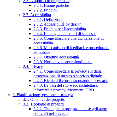
2.2. L’approccio progettuale
2.2.1. Buone pratiche
2.2.2. Principi
2.3. Accessibilità
2.3.1. Definizione
2.3.2. Accessibilità by design
2.3.3. Principi per l’accessibilità
2.3.4. Linee guida e criteri di successo
2.3.5. Come rilasciare una dichiarazione di
accessibilità
2.3.6. Meccanismo di feedback e procedura di
attuazione
2.3.7. Obiettivi accessibilità
2.3.8. Normativa e approfondimenti
2.4. Privacy
2.4.1. Come rispettare la privacy sin dalla
progettazione di un sito o servizio digitale
2.4.2. Richiedi il consenso quando necessario
2.4.3. Le basi del sito web: architettura,
informativa privacy, riferimenti DPO
3. Pianificazione, gestione e strategia
3.1. Obiettivi del progetto
3.2. Tipologie di progetti
3.2.1. Tipologie di progetto in base agli attori
coinvolti nel servizio