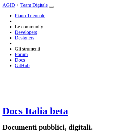
AGID
+
Team Digitale
Piano Triennale
Le community
Developers
Designers
Gli strumenti
Forum
Docs
GitHub
Docs Italia
beta
Documenti pubblici, digitali.