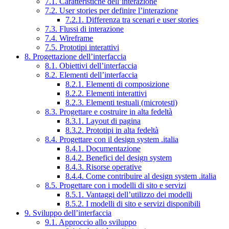
7.1. Caratteristiche dell’interazione
7.2. User stories per definire l’interazione
7.2.1. Differenza tra scenari e user stories
7.3. Flussi di interazione
7.4. Wireframe
7.5. Prototipi interattivi
8. Progettazione dell’interfaccia
8.1. Obiettivi dell’interfaccia
8.2. Elementi dell’interfaccia
8.2.1. Elementi di composizione
8.2.2. Elementi interattivi
8.2.3. Elementi testuali (microtesti)
8.3. Progettare e costruire in alta fedeltà
8.3.1. Layout di pagina
8.3.2. Prototipi in alta fedeltà
8.4. Progettare con il design system .italia
8.4.1. Documentazione
8.4.2. Benefici del design system
8.4.3. Risorse operative
8.4.4. Come contribuire al design system .italia
8.5. Progettare con i modelli di sito e servizi
8.5.1. Vantaggi dell’utilizzo dei modelli
8.5.2. I modelli di sito e servizi disponibili
9. Sviluppo dell’interfaccia
9.1. Approccio allo sviluppo