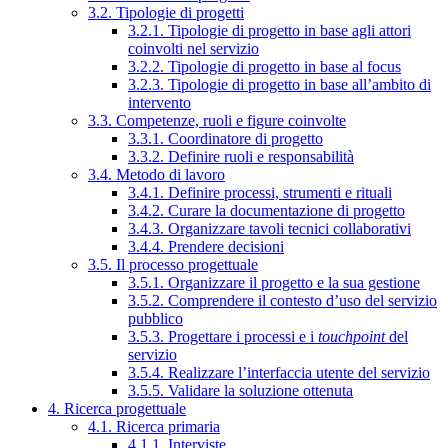
3.2. Tipologie di progetti
3.2.1. Tipologie di progetto in base agli attori
coinvolti nel servizio
3.2.2. Tipologie di progetto in base al focus
3.2.3. Tipologie di progetto in base all’ambito di
intervento
3.3. Competenze, ruoli e figure coinvolte
3.3.1. Coordinatore di progetto
3.3.2. Definire ruoli e responsabilità
3.4. Metodo di lavoro
3.4.1. Definire processi, strumenti e rituali
3.4.2. Curare la documentazione di progetto
3.4.3. Organizzare tavoli tecnici collaborativi
3.4.4. Prendere decisioni
3.5. Il processo progettuale
3.5.1. Organizzare il progetto e la sua gestione
3.5.2. Comprendere il contesto d’uso del servizio
pubblico
3.5.3. Progettare i processi e i
touchpoint
del
servizio
3.5.4. Realizzare l’interfaccia utente del servizio
3.5.5. Validare la soluzione ottenuta
4. Ricerca progettuale
4.1. Ricerca primaria
4.1.1. Interviste