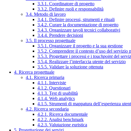
3.3.1. Coordinatore di progetto
3.3.2. Definire ruoli e responsabilità
3.4. Metodo di lavoro
3.4.1. Definire processi, strumenti e rituali
3.4.2. Curare la documentazione di progetto
3.4.3. Organizzare tavoli tecnici collaborativi
3.4.4. Prendere decisioni
3.5. Il processo progettuale
3.5.1. Organizzare il progetto e la sua gestione
3.5.2. Comprendere il contesto d’uso del servizio 
3.5.3. Progettare i processi e i
touchpoint
del servi
3.5.4. Realizzare l’interfaccia utente del servizio
3.5.5. Validare la soluzione ottenuta
4. Ricerca progettuale
4.1. Ricerca primaria
4.1.1. Interviste
4.1.2. Questionari
4.1.3. Test di usabilità
4.1.4. Web analytics
4.1.5. Strumenti di mappatura dell’esperienza uten
4.2. Ricerca secondaria
4.2.1. Ricerca documentale
4.2.2. Analisi benchmark
4.2.3. Valutazione euristica
5. Progettazione dei servizi