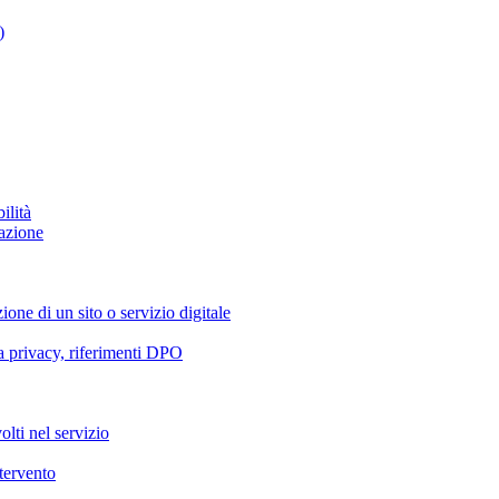
)
ilità
azione
ione di un sito o servizio digitale
va privacy, riferimenti DPO
olti nel servizio
ntervento