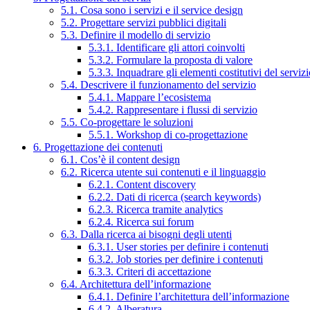
5.1. Cosa sono i servizi e il service design
5.2. Progettare servizi pubblici digitali
5.3. Definire il modello di servizio
5.3.1. Identificare gli attori coinvolti
5.3.2. Formulare la proposta di valore
5.3.3. Inquadrare gli elementi costitutivi del serviz
5.4. Descrivere il funzionamento del servizio
5.4.1. Mappare l’ecosistema
5.4.2. Rappresentare i flussi di servizio
5.5. Co-progettare le soluzioni
5.5.1. Workshop di co-progettazione
6. Progettazione dei contenuti
6.1. Cos’è il content design
6.2. Ricerca utente sui contenuti e il linguaggio
6.2.1. Content discovery
6.2.2. Dati di ricerca (search keywords)
6.2.3. Ricerca tramite analytics
6.2.4. Ricerca sui forum
6.3. Dalla ricerca ai bisogni degli utenti
6.3.1. User stories per definire i contenuti
6.3.2. Job stories per definire i contenuti
6.3.3. Criteri di accettazione
6.4. Architettura dell’informazione
6.4.1. Definire l’architettura dell’informazione
6.4.2. Alberatura