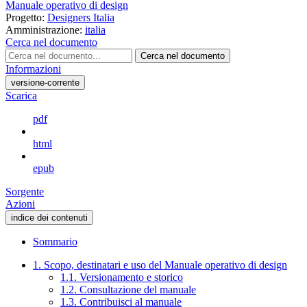
Manuale operativo di design
Progetto:
Designers Italia
Amministrazione:
italia
Cerca nel documento
Cerca nel documento
Informazioni
versione-corrente
Scarica
pdf
html
epub
Sorgente
Azioni
indice dei contenuti
Sommario
1. Scopo, destinatari e uso del Manuale operativo di design
1.1. Versionamento e storico
1.2. Consultazione del manuale
1.3. Contribuisci al manuale