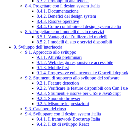
8.3.2. Prototipi in alta fedeltà
8.4. Progettare con il design system .italia
8.4.1. Documentazione
8.4.2. Benefici del design system
8.4.3. Risorse operative
8.4.4. Come contribuire al design system .italia
8.5. Progettare con i modelli di sito e servizi
8.5.1. Vantaggi dell’utilizzo dei modelli
8.5.2. I modelli di sito e servizi disponibili
9. Sviluppo dell’interfaccia
9.1. Approccio allo sviluppo
9.1.1. Attività preliminari
9.1.2. Web design responsivo e accessibile
9.1.3. Mobile first
9.1.4. Progressive enhancement e Graceful degrad
9.2. Strumenti di supporto allo sviluppo del software
9.2.1. Feature detection
9.2.2. Verificare le feature disponibili con Can I us
9.2.3. Strumenti e risorse per CSS e JavaScript
9.2.4. Supporto browser
9.2.5. Misurare le prestazioni
9.3. Catalogo del riuso
9.4. Sviluppare con il design system .italia
9.4.1. Il framework Bootstrap Italia
9.4.2. Il kit di sviluppo React