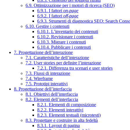
6.8.3. Consenso dei soggetti ritratti
6.9. Ottimizzazione per i motori di ricerca (SEO)
6.9.1. I fattori
on-page
6.9.2. I fattori
off-page
6.9.3. Strumenti di diagnostica SEO: Search Cons
6.10. Gestire i contenuti
6.10.1. L’inventario dei contenuti
6.10.2. Revisionare i contenuti
6.10.3. Migrare i contenuti
6.10.4. Pubblicare i contenuti
7. Progettazione dell’interazione
7.1. Caratteristiche dell’interazione
7.2. User stories per definire l’interazione
7.2.1. Differenza tra scenari e user stories
7.3. Flussi di interazione
7.4. Wireframe
7.5. Prototipi interattivi
8. Progettazione dell’interfaccia
8.1. Obiettivi dell’interfaccia
8.2. Elementi dell’interfaccia
8.2.1. Elementi di composizione
8.2.2. Elementi interattivi
8.2.3. Elementi testuali (microtesti)
8.3. Progettare e costruire in alta fedeltà
8.3.1. Layout di pagina