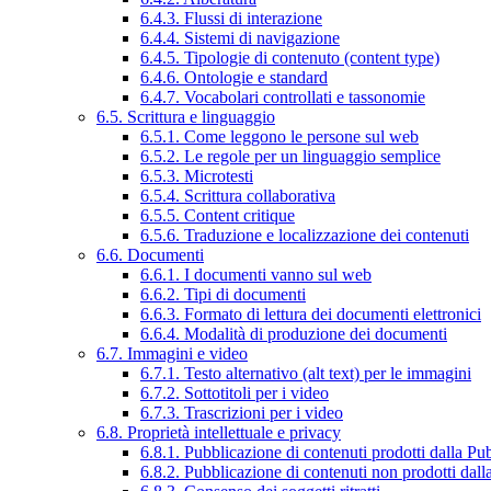
6.4.3. Flussi di interazione
6.4.4. Sistemi di navigazione
6.4.5. Tipologie di contenuto (content type)
6.4.6. Ontologie e standard
6.4.7. Vocabolari controllati e tassonomie
6.5. Scrittura e linguaggio
6.5.1. Come leggono le persone sul web
6.5.2. Le regole per un linguaggio semplice
6.5.3. Microtesti
6.5.4. Scrittura collaborativa
6.5.5. Content critique
6.5.6. Traduzione e localizzazione dei contenuti
6.6. Documenti
6.6.1. I documenti vanno sul web
6.6.2. Tipi di documenti
6.6.3. Formato di lettura dei documenti elettronici
6.6.4. Modalità di produzione dei documenti
6.7. Immagini e video
6.7.1. Testo alternativo (alt text) per le immagini
6.7.2. Sottotitoli per i video
6.7.3. Trascrizioni per i video
6.8. Proprietà intellettuale e privacy
6.8.1. Pubblicazione di contenuti prodotti dalla P
6.8.2. Pubblicazione di contenuti non prodotti dal