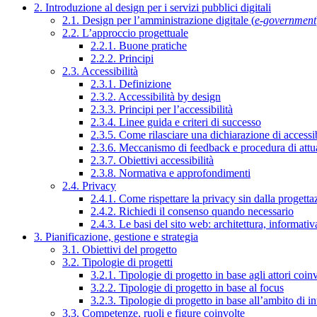
2. Introduzione al design per i servizi pubblici digitali
2.1. Design per l’amministrazione digitale (
e-government
2.2. L’approccio progettuale
2.2.1. Buone pratiche
2.2.2. Principi
2.3. Accessibilità
2.3.1. Definizione
2.3.2. Accessibilità by design
2.3.3. Principi per l’accessibilità
2.3.4. Linee guida e criteri di successo
2.3.5. Come rilasciare una dichiarazione di accessib
2.3.6. Meccanismo di feedback e procedura di attu
2.3.7. Obiettivi accessibilità
2.3.8. Normativa e approfondimenti
2.4. Privacy
2.4.1. Come rispettare la privacy sin dalla progettaz
2.4.2. Richiedi il consenso quando necessario
2.4.3. Le basi del sito web: architettura, informati
3. Pianificazione, gestione e strategia
3.1. Obiettivi del progetto
3.2. Tipologie di progetti
3.2.1. Tipologie di progetto in base agli attori coinv
3.2.2. Tipologie di progetto in base al focus
3.2.3. Tipologie di progetto in base all’ambito di i
3.3. Competenze, ruoli e figure coinvolte