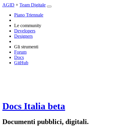
AGID
+
Team Digitale
Piano Triennale
Le community
Developers
Designers
Gli strumenti
Forum
Docs
GitHub
Docs Italia
beta
Documenti pubblici, digitali.