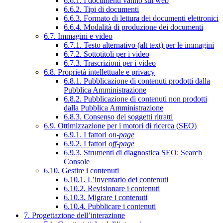
6.6.1. I documenti vanno sul web
6.6.2. Tipi di documenti
6.6.3. Formato di lettura dei documenti elettronici
6.6.4. Modalità di produzione dei documenti
6.7. Immagini e video
6.7.1. Testo alternativo (alt text) per le immagini
6.7.2. Sottotitoli per i video
6.7.3. Trascrizioni per i video
6.8. Proprietà intellettuale e privacy
6.8.1. Pubblicazione di contenuti prodotti dalla
Pubblica Amministrazione
6.8.2. Pubblicazione di contenuti non prodotti
dalla Pubblica Amministrazione
6.8.3. Consenso dei soggetti ritratti
6.9. Ottimizzazione per i motori di ricerca (SEO)
6.9.1. I fattori
on-page
6.9.2. I fattori
off-page
6.9.3. Strumenti di diagnostica SEO: Search
Console
6.10. Gestire i contenuti
6.10.1. L’inventario dei contenuti
6.10.2. Revisionare i contenuti
6.10.3. Migrare i contenuti
6.10.4. Pubblicare i contenuti
7. Progettazione dell’interazione