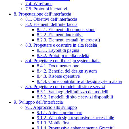
7.4. Wireframe
7.5. Prototipi interattivi
8. Progettazione dell’interfaccia
8.1. Obiettivi dell’interfaccia
8.2. Elementi dell’interfaccia
8.2.1. Elementi di composizione
8.2.2. Elementi interattivi
8.2.3. Elementi testuali (microtesti)
8.3. Progettare e costruire in alta fedeltà
8.3.1. Layout di pagina
8.3.2. Prototipi in alta fedeltà
8.4. Progettare con il design system .italia
8.4.1. Documentazione
8.4.2. Benefici del design system
8.4.3. Risorse operative
8.4.4. Come contribuire al design system .italia
8.5. Progettare con i modelli di sito e servizi
8.5.1. Vantaggi dell’utilizzo dei modelli
8.5.2. I modelli di sito e servizi disponibili
9. Sviluppo dell’interfaccia
9.1. Approccio allo sviluppo
9.1.1. Attività preliminari
9.1.2. Web design responsivo e accessibile
9.1.3. Mobile first
9.1.4. Progressive enhancement e Graceful