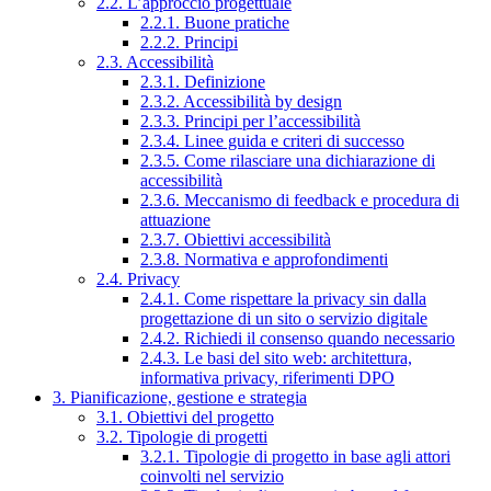
2.2. L’approccio progettuale
2.2.1. Buone pratiche
2.2.2. Principi
2.3. Accessibilità
2.3.1. Definizione
2.3.2. Accessibilità by design
2.3.3. Principi per l’accessibilità
2.3.4. Linee guida e criteri di successo
2.3.5. Come rilasciare una dichiarazione di
accessibilità
2.3.6. Meccanismo di feedback e procedura di
attuazione
2.3.7. Obiettivi accessibilità
2.3.8. Normativa e approfondimenti
2.4. Privacy
2.4.1. Come rispettare la privacy sin dalla
progettazione di un sito o servizio digitale
2.4.2. Richiedi il consenso quando necessario
2.4.3. Le basi del sito web: architettura,
informativa privacy, riferimenti DPO
3. Pianificazione, gestione e strategia
3.1. Obiettivi del progetto
3.2. Tipologie di progetti
3.2.1. Tipologie di progetto in base agli attori
coinvolti nel servizio