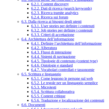
6.2.1. Content discovery
6.2.2. Dati di ricerca (search keywords)
6.2.3. Ricerca tramite analytics
6.2.4. Ricerca sui forum
6.3. Dalla ricerca ai bisogni degli utenti
6.3.1. User stories per definire i contenuti
6.3.2. Job stories per definire i contenuti
6.3.3. Criteri di accettazione
6.4. Architettura dell’informazione
6.4.1. Definire l’architettura dell’informazione
6.4.2. Alberatura
6.4.3. Flussi di interazione
6.4.4. Sistemi di navigazione
6.4.5. Tipologie di contenuto (content type)
6.4.6. Ontologie e standard
6.4.7. Vocabolari controllati e tassonomie
6.5. Scrittura e linguaggio
6.5.1. Come leggono le persone sul web
6.5.2. Le regole per un linguaggio semplice
6.5.3. Microtesti
6.5.4. Scrittura collaborativa
6.5.5. Content critique
6.5.6. Traduzione e localizzazione dei contenuti
6.6. Documenti