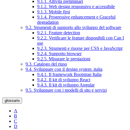
9.1.1. Attività preliminari
9.1.2. Web design responsivo e accessibile
9.1.3. Mobile first
9.1.4. Progressive enhancement e Graceful
degradation
9.2. Strumenti di supporto allo sviluppo del software
9.2.1. Feature detection
9.2.2. Verificare le feature disponibili con Can I
use
9.2.3. Strumenti e risorse per CSS e JavaScript
9.2.4. Supporto browser
9.2.5. Misurare le prestazioni
9.3. Catalogo del riuso
9.4. Sviluppare con il design system .italia
9.4.1. Il framework Bootstrap Italia
9.4.2. Il kit di sviluppo React
9.4.3. Il kit di sviluppo Angular
9.5. Sviluppare con i modelli di sito e servizi
glossario
A
B
C
D