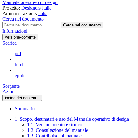
Manuale operativo di design
Progetto:
Designers Italia
Amministrazione:
italia
Cerca nel documento
Cerca nel documento
Informazioni
versione-corrente
Scarica
pdf
html
epub
Sorgente
Azioni
indice dei contenuti
Sommario
1. Scopo, destinatari e uso del Manuale operativo di design
1.1. Versionamento e storico
1.2. Consultazione del manuale
1.3. Contribuisci al manuale