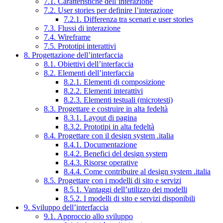
7.1. Caratteristiche dell’interazione
7.2. User stories per definire l’interazione
7.2.1. Differenza tra scenari e user stories
7.3. Flussi di interazione
7.4. Wireframe
7.5. Prototipi interattivi
8. Progettazione dell’interfaccia
8.1. Obiettivi dell’interfaccia
8.2. Elementi dell’interfaccia
8.2.1. Elementi di composizione
8.2.2. Elementi interattivi
8.2.3. Elementi testuali (microtesti)
8.3. Progettare e costruire in alta fedeltà
8.3.1. Layout di pagina
8.3.2. Prototipi in alta fedeltà
8.4. Progettare con il design system .italia
8.4.1. Documentazione
8.4.2. Benefici del design system
8.4.3. Risorse operative
8.4.4. Come contribuire al design system .italia
8.5. Progettare con i modelli di sito e servizi
8.5.1. Vantaggi dell’utilizzo dei modelli
8.5.2. I modelli di sito e servizi disponibili
9. Sviluppo dell’interfaccia
9.1. Approccio allo sviluppo