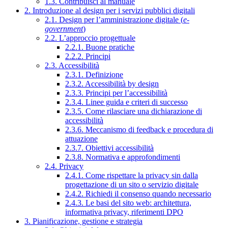
1.3. Contribuisci al manuale
2. Introduzione al design per i servizi pubblici digitali
2.1. Design per l’amministrazione digitale (
e-
government
)
2.2. L’approccio progettuale
2.2.1. Buone pratiche
2.2.2. Principi
2.3. Accessibilità
2.3.1. Definizione
2.3.2. Accessibilità by design
2.3.3. Principi per l’accessibilità
2.3.4. Linee guida e criteri di successo
2.3.5. Come rilasciare una dichiarazione di
accessibilità
2.3.6. Meccanismo di feedback e procedura di
attuazione
2.3.7. Obiettivi accessibilità
2.3.8. Normativa e approfondimenti
2.4. Privacy
2.4.1. Come rispettare la privacy sin dalla
progettazione di un sito o servizio digitale
2.4.2. Richiedi il consenso quando necessario
2.4.3. Le basi del sito web: architettura,
informativa privacy, riferimenti DPO
3. Pianificazione, gestione e strategia