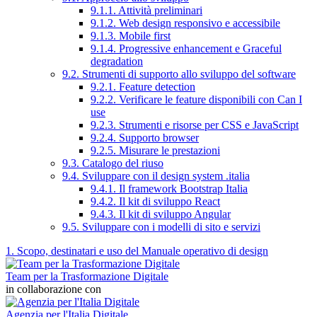
9.1.1. Attività preliminari
9.1.2. Web design responsivo e accessibile
9.1.3. Mobile first
9.1.4. Progressive enhancement e Graceful
degradation
9.2. Strumenti di supporto allo sviluppo del software
9.2.1. Feature detection
9.2.2. Verificare le feature disponibili con Can I
use
9.2.3. Strumenti e risorse per CSS e JavaScript
9.2.4. Supporto browser
9.2.5. Misurare le prestazioni
9.3. Catalogo del riuso
9.4. Sviluppare con il design system .italia
9.4.1. Il framework Bootstrap Italia
9.4.2. Il kit di sviluppo React
9.4.3. Il kit di sviluppo Angular
9.5. Sviluppare con i modelli di sito e servizi
1. Scopo, destinatari e uso del Manuale operativo di design
Team per la Trasformazione Digitale
in collaborazione con
Agenzia per l'Italia Digitale