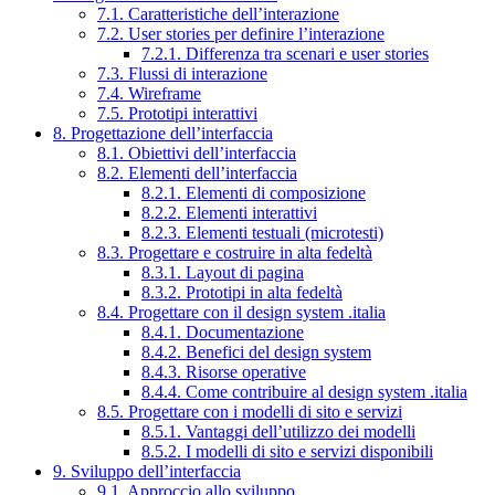
7.1. Caratteristiche dell’interazione
7.2. User stories per definire l’interazione
7.2.1. Differenza tra scenari e user stories
7.3. Flussi di interazione
7.4. Wireframe
7.5. Prototipi interattivi
8. Progettazione dell’interfaccia
8.1. Obiettivi dell’interfaccia
8.2. Elementi dell’interfaccia
8.2.1. Elementi di composizione
8.2.2. Elementi interattivi
8.2.3. Elementi testuali (microtesti)
8.3. Progettare e costruire in alta fedeltà
8.3.1. Layout di pagina
8.3.2. Prototipi in alta fedeltà
8.4. Progettare con il design system .italia
8.4.1. Documentazione
8.4.2. Benefici del design system
8.4.3. Risorse operative
8.4.4. Come contribuire al design system .italia
8.5. Progettare con i modelli di sito e servizi
8.5.1. Vantaggi dell’utilizzo dei modelli
8.5.2. I modelli di sito e servizi disponibili
9. Sviluppo dell’interfaccia
9.1. Approccio allo sviluppo