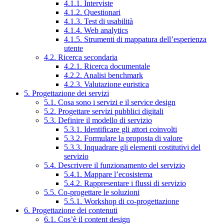
4.1.1. Interviste
4.1.2. Questionari
4.1.3. Test di usabilità
4.1.4. Web analytics
4.1.5. Strumenti di mappatura dell’esperienza
utente
4.2. Ricerca secondaria
4.2.1. Ricerca documentale
4.2.2. Analisi benchmark
4.2.3. Valutazione euristica
5. Progettazione dei servizi
5.1. Cosa sono i servizi e il service design
5.2. Progettare servizi pubblici digitali
5.3. Definire il modello di servizio
5.3.1. Identificare gli attori coinvolti
5.3.2. Formulare la proposta di valore
5.3.3. Inquadrare gli elementi costitutivi del
servizio
5.4. Descrivere il funzionamento del servizio
5.4.1. Mappare l’ecosistema
5.4.2. Rappresentare i flussi di servizio
5.5. Co-progettare le soluzioni
5.5.1. Workshop di co-progettazione
6. Progettazione dei contenuti
6.1. Cos’è il content design