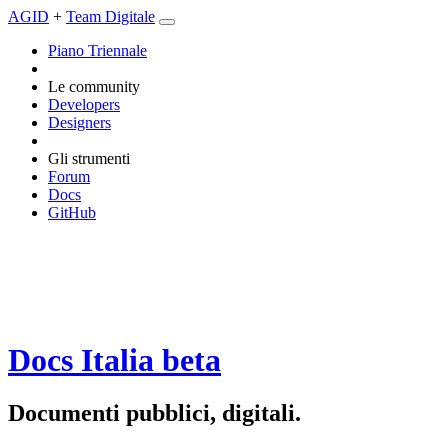
AGID
+
Team Digitale
Piano Triennale
Le community
Developers
Designers
Gli strumenti
Forum
Docs
GitHub
Docs Italia
beta
Documenti pubblici, digitali.