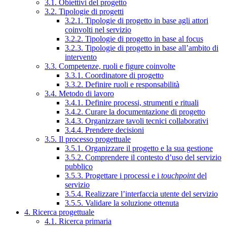
3.1. Obiettivi del progetto
3.2. Tipologie di progetti
3.2.1. Tipologie di progetto in base agli attori
coinvolti nel servizio
3.2.2. Tipologie di progetto in base al focus
3.2.3. Tipologie di progetto in base all’ambito di
intervento
3.3. Competenze, ruoli e figure coinvolte
3.3.1. Coordinatore di progetto
3.3.2. Definire ruoli e responsabilità
3.4. Metodo di lavoro
3.4.1. Definire processi, strumenti e rituali
3.4.2. Curare la documentazione di progetto
3.4.3. Organizzare tavoli tecnici collaborativi
3.4.4. Prendere decisioni
3.5. Il processo progettuale
3.5.1. Organizzare il progetto e la sua gestione
3.5.2. Comprendere il contesto d’uso del servizio
pubblico
3.5.3. Progettare i processi e i
touchpoint
del
servizio
3.5.4. Realizzare l’interfaccia utente del servizio
3.5.5. Validare la soluzione ottenuta
4. Ricerca progettuale
4.1. Ricerca primaria