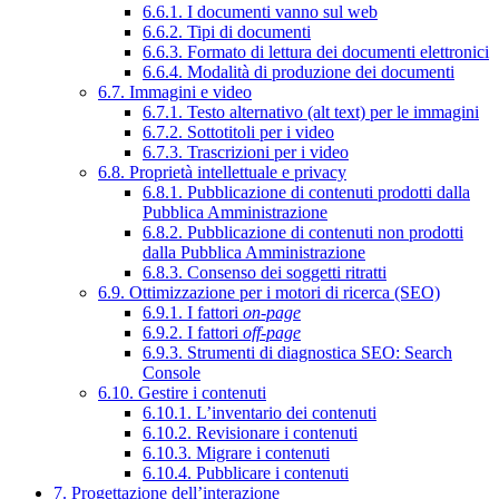
6.6.1. I documenti vanno sul web
6.6.2. Tipi di documenti
6.6.3. Formato di lettura dei documenti elettronici
6.6.4. Modalità di produzione dei documenti
6.7. Immagini e video
6.7.1. Testo alternativo (alt text) per le immagini
6.7.2. Sottotitoli per i video
6.7.3. Trascrizioni per i video
6.8. Proprietà intellettuale e privacy
6.8.1. Pubblicazione di contenuti prodotti dalla
Pubblica Amministrazione
6.8.2. Pubblicazione di contenuti non prodotti
dalla Pubblica Amministrazione
6.8.3. Consenso dei soggetti ritratti
6.9. Ottimizzazione per i motori di ricerca (SEO)
6.9.1. I fattori
on-page
6.9.2. I fattori
off-page
6.9.3. Strumenti di diagnostica SEO: Search
Console
6.10. Gestire i contenuti
6.10.1. L’inventario dei contenuti
6.10.2. Revisionare i contenuti
6.10.3. Migrare i contenuti
6.10.4. Pubblicare i contenuti
7. Progettazione dell’interazione