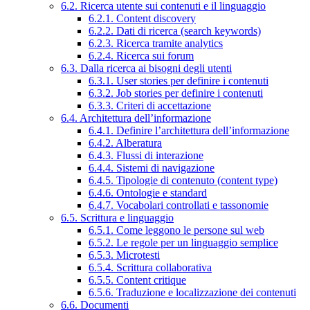
6.2. Ricerca utente sui contenuti e il linguaggio
6.2.1. Content discovery
6.2.2. Dati di ricerca (search keywords)
6.2.3. Ricerca tramite analytics
6.2.4. Ricerca sui forum
6.3. Dalla ricerca ai bisogni degli utenti
6.3.1. User stories per definire i contenuti
6.3.2. Job stories per definire i contenuti
6.3.3. Criteri di accettazione
6.4. Architettura dell’informazione
6.4.1. Definire l’architettura dell’informazione
6.4.2. Alberatura
6.4.3. Flussi di interazione
6.4.4. Sistemi di navigazione
6.4.5. Tipologie di contenuto (content type)
6.4.6. Ontologie e standard
6.4.7. Vocabolari controllati e tassonomie
6.5. Scrittura e linguaggio
6.5.1. Come leggono le persone sul web
6.5.2. Le regole per un linguaggio semplice
6.5.3. Microtesti
6.5.4. Scrittura collaborativa
6.5.5. Content critique
6.5.6. Traduzione e localizzazione dei contenuti
6.6. Documenti