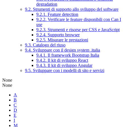
degradation
9.2. Strumenti di supporto allo sviluppo del software
9.2.1. Feature detection
9.2.2. Verificare le feature disponibili con Can I
use
9.2.3. Strumenti e risorse per CSS e JavaScript
9.2.4. Supporto browser
9.2.5. Misurare le prestazioni
9.3. Catalogo del riuso
9.4. Sviluppare con il design system .italia
9.4.1. Il framework Bootstrap Italia
9.4.2. Il kit di sviluppo React
9.4.3. Il kit di sviluppo Angular
9.5. Sviluppare con i modelli di sito e servizi
None
None
A
B
C
D
E
I
M