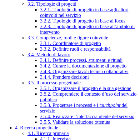
3.2. Tipologie di progetti
3.2.1. Tipologie di progetto in base agli attori
coinvolti nel servizio
3.2.2. Tipologie di progetto in base al focus
3.2.3. Tipologie di progetto in base all’ambito di
intervento
3.3. Competenze, ruoli e figure coinvolte
3.3.1. Coordinatore di progetto
3.3.2. Definire ruoli e responsabilità
3.4. Metodo di lavoro
3.4.1. Definire processi, strumenti e rituali
3.4.2. Curare la documentazione di progetto
3.4.3. Organizzare tavoli tecnici collaborativi
3.4.4. Prendere decisioni
3.5. Il processo progettuale
3.5.1. Organizzare il progetto e la sua gestione
3.5.2. Comprendere il contesto d’uso del servizio
pubblico
3.5.3. Progettare i processi e i
touchpoint
del
servizio
3.5.4. Realizzare l’interfaccia utente del servizio
3.5.5. Validare la soluzione ottenuta
4. Ricerca progettuale
4.1. Ricerca primaria
4.1.1. Interviste