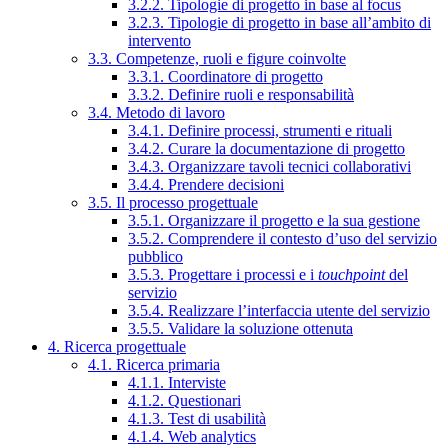
3.2.2. Tipologie di progetto in base al focus
3.2.3. Tipologie di progetto in base all’ambito di
intervento
3.3. Competenze, ruoli e figure coinvolte
3.3.1. Coordinatore di progetto
3.3.2. Definire ruoli e responsabilità
3.4. Metodo di lavoro
3.4.1. Definire processi, strumenti e rituali
3.4.2. Curare la documentazione di progetto
3.4.3. Organizzare tavoli tecnici collaborativi
3.4.4. Prendere decisioni
3.5. Il processo progettuale
3.5.1. Organizzare il progetto e la sua gestione
3.5.2. Comprendere il contesto d’uso del servizio
pubblico
3.5.3. Progettare i processi e i
touchpoint
del
servizio
3.5.4. Realizzare l’interfaccia utente del servizio
3.5.5. Validare la soluzione ottenuta
4. Ricerca progettuale
4.1. Ricerca primaria
4.1.1. Interviste
4.1.2. Questionari
4.1.3. Test di usabilità
4.1.4. Web analytics