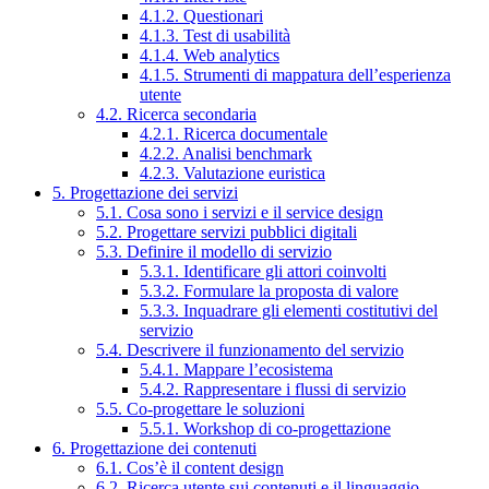
4.1.2. Questionari
4.1.3. Test di usabilità
4.1.4. Web analytics
4.1.5. Strumenti di mappatura dell’esperienza
utente
4.2. Ricerca secondaria
4.2.1. Ricerca documentale
4.2.2. Analisi benchmark
4.2.3. Valutazione euristica
5. Progettazione dei servizi
5.1. Cosa sono i servizi e il service design
5.2. Progettare servizi pubblici digitali
5.3. Definire il modello di servizio
5.3.1. Identificare gli attori coinvolti
5.3.2. Formulare la proposta di valore
5.3.3. Inquadrare gli elementi costitutivi del
servizio
5.4. Descrivere il funzionamento del servizio
5.4.1. Mappare l’ecosistema
5.4.2. Rappresentare i flussi di servizio
5.5. Co-progettare le soluzioni
5.5.1. Workshop di co-progettazione
6. Progettazione dei contenuti
6.1. Cos’è il content design
6.2. Ricerca utente sui contenuti e il linguaggio