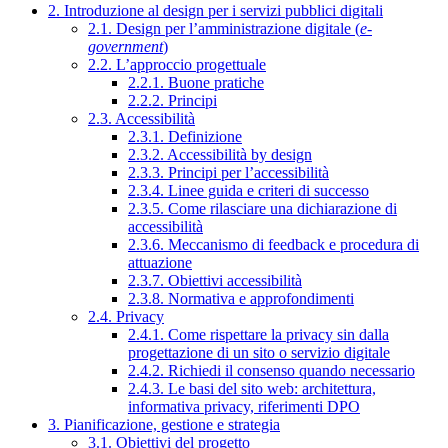
2. Introduzione al design per i servizi pubblici digitali
2.1. Design per l’amministrazione digitale (
e-
government
)
2.2. L’approccio progettuale
2.2.1. Buone pratiche
2.2.2. Principi
2.3. Accessibilità
2.3.1. Definizione
2.3.2. Accessibilità by design
2.3.3. Principi per l’accessibilità
2.3.4. Linee guida e criteri di successo
2.3.5. Come rilasciare una dichiarazione di
accessibilità
2.3.6. Meccanismo di feedback e procedura di
attuazione
2.3.7. Obiettivi accessibilità
2.3.8. Normativa e approfondimenti
2.4. Privacy
2.4.1. Come rispettare la privacy sin dalla
progettazione di un sito o servizio digitale
2.4.2. Richiedi il consenso quando necessario
2.4.3. Le basi del sito web: architettura,
informativa privacy, riferimenti DPO
3. Pianificazione, gestione e strategia
3.1. Obiettivi del progetto