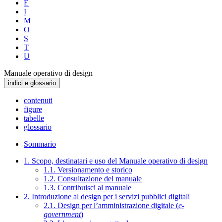
E
I
M
O
S
T
U
Manuale operativo di design
indici e glossario
contenuti
figure
tabelle
glossario
Sommario
1. Scopo, destinatari e uso del Manuale operativo di design
1.1. Versionamento e storico
1.2. Consultazione del manuale
1.3. Contribuisci al manuale
2. Introduzione al design per i servizi pubblici digitali
2.1. Design per l’amministrazione digitale (
e-
government
)