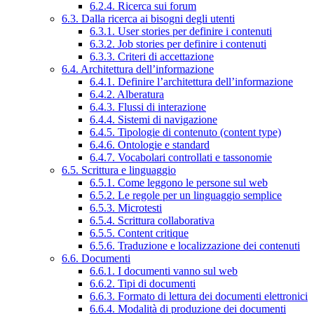
6.2.4. Ricerca sui forum
6.3. Dalla ricerca ai bisogni degli utenti
6.3.1. User stories per definire i contenuti
6.3.2. Job stories per definire i contenuti
6.3.3. Criteri di accettazione
6.4. Architettura dell’informazione
6.4.1. Definire l’architettura dell’informazione
6.4.2. Alberatura
6.4.3. Flussi di interazione
6.4.4. Sistemi di navigazione
6.4.5. Tipologie di contenuto (content type)
6.4.6. Ontologie e standard
6.4.7. Vocabolari controllati e tassonomie
6.5. Scrittura e linguaggio
6.5.1. Come leggono le persone sul web
6.5.2. Le regole per un linguaggio semplice
6.5.3. Microtesti
6.5.4. Scrittura collaborativa
6.5.5. Content critique
6.5.6. Traduzione e localizzazione dei contenuti
6.6. Documenti
6.6.1. I documenti vanno sul web
6.6.2. Tipi di documenti
6.6.3. Formato di lettura dei documenti elettronici
6.6.4. Modalità di produzione dei documenti