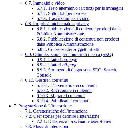
6.7. Immagini e video
6.7.1. Testo alternativo (alt text) per le immagini
6.7.2. Sottotitoli per i video
6.7.3. Trascrizioni per i video
6.8. Proprietà intellettuale e privacy
6.8.1. Pubblicazione di contenuti prodotti dalla
Pubblica Amministrazione
6.8.2. Pubblicazione di contenuti non prodotti
dalla Pubblica Amministrazione
6.8.3. Consenso dei soggetti ritratti
6.9. Ottimizzazione per i motori di ricerca (SEO)
6.9.1. I fattori
on-page
6.9.2. I fattori
off-page
6.9.3. Strumenti di diagnostica SEO: Search
Console
6.10. Gestire i contenuti
6.10.1. L’inventario dei contenuti
6.10.2. Revisionare i contenuti
6.10.3. Migrare i contenuti
6.10.4. Pubblicare i contenuti
7. Progettazione dell’interazione
7.1. Caratteristiche dell’interazione
7.2. User stories per definire l’interazione
7.2.1. Differenza tra scenari e user stories
7.3. Flussi di interazione