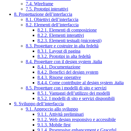
7.4. Wireframe
7.5. Prototipi interattivi
8. Progettazione dell’interfaccia
8.1. Obiettivi dell’interfaccia
8.2. Elementi dell’interfaccia
8.2.1. Elementi di composizione
8.2.2. Elementi interattivi
8.2.3. Elementi testuali (microtesti)
8.3. Progettare e costruire in alta fedeltà
8.3.1. Layout di pagina
8.3.2. Prototipi in alta fedeltà
8.4. Progettare con il design system .italia
8.4.1. Documentazione
8.4.2. Benefici del design system
8.4.3. Risorse operative
8.4.4. Come contribuire al design system .italia
8.5. Progettare con i modelli di sito e servizi
8.5.1. Vantaggi dell’utilizzo dei modelli
8.5.2. I modelli di sito e servizi disponibili
9. Sviluppo dell’interfaccia
9.1. Approccio allo sviluppo
9.1.1. Attività preliminari
9.1.2. Web design responsivo e accessibile
9.1.3. Mobile first
9.1.4. Progressive enhancement e Graceful