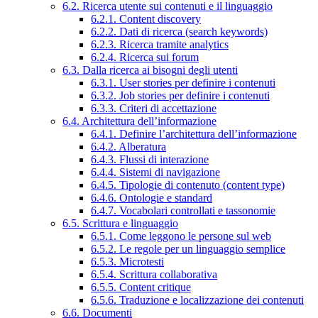
6.2. Ricerca utente sui contenuti e il linguaggio
6.2.1. Content discovery
6.2.2. Dati di ricerca (search keywords)
6.2.3. Ricerca tramite analytics
6.2.4. Ricerca sui forum
6.3. Dalla ricerca ai bisogni degli utenti
6.3.1. User stories per definire i contenuti
6.3.2. Job stories per definire i contenuti
6.3.3. Criteri di accettazione
6.4. Architettura dell’informazione
6.4.1. Definire l’architettura dell’informazione
6.4.2. Alberatura
6.4.3. Flussi di interazione
6.4.4. Sistemi di navigazione
6.4.5. Tipologie di contenuto (content type)
6.4.6. Ontologie e standard
6.4.7. Vocabolari controllati e tassonomie
6.5. Scrittura e linguaggio
6.5.1. Come leggono le persone sul web
6.5.2. Le regole per un linguaggio semplice
6.5.3. Microtesti
6.5.4. Scrittura collaborativa
6.5.5. Content critique
6.5.6. Traduzione e localizzazione dei contenuti
6.6. Documenti