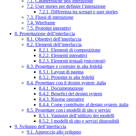
7.1. Caratteristiche dell’interazione
7.2. User stories per definire l’interazione
7.2.1. Differenza tra scenari e user stories
7.3. Flussi di interazione
7.4. Wireframe
7.5. Prototipi interattivi
8. Progettazione dell’interfaccia
8.1. Obiettivi dell’interfaccia
8.2. Elementi dell’interfaccia
8.2.1. Elementi di composizione
8.2.2. Elementi interattivi
8.2.3. Elementi testuali (microtesti)
8.3. Progettare e costruire in alta fedeltà
8.3.1. Layout di pagina
8.3.2. Prototipi in alta fedeltà
8.4. Progettare con il design system .italia
8.4.1. Documentazione
8.4.2. Benefici del design system
8.4.3. Risorse operative
8.4.4. Come contribuire al design system .italia
8.5. Progettare con i modelli di sito e servizi
8.5.1. Vantaggi dell’utilizzo dei modelli
8.5.2. I modelli di sito e servizi disponibili
9. Sviluppo dell’interfaccia
9.1. Approccio allo sviluppo