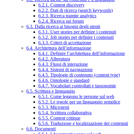
6.2.1. Content discovery
6.2.2. Dati di ricerca (search keywords)
6.2.3. Ricerca tramite analytics
6.2.4. Ricerca sui forum
6.3. Dalla ricerca ai bisogni degli utenti
6.3.1. User stories per definire i contenuti
6.3.2. Job stories per definire i contenuti
6.3.3. Criteri di accettazione
6.4. Architettura dell’informazione
6.4.1. Definire l’architettura dell’informazione
6.4.2. Alberatura
6.4.3. Flussi di interazione
6.4.4. Sistemi di navigazione
6.4.5. Tipologie di contenuto (content type)
6.4.6. Ontologie e standard
6.4.7. Vocabolari controllati e tassonomie
6.5. Scrittura e linguaggio
6.5.1. Come leggono le persone sul web
6.5.2. Le regole per un linguaggio semplice
6.5.3. Microtesti
6.5.4. Scrittura collaborativa
6.5.5. Content critique
6.5.6. Traduzione e localizzazione dei contenuti
6.6. Documenti