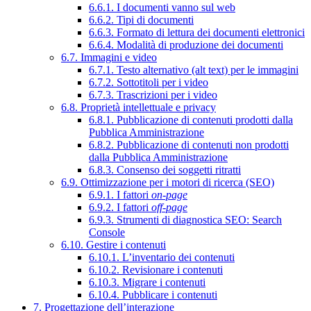
6.6.1. I documenti vanno sul web
6.6.2. Tipi di documenti
6.6.3. Formato di lettura dei documenti elettronici
6.6.4. Modalità di produzione dei documenti
6.7. Immagini e video
6.7.1. Testo alternativo (alt text) per le immagini
6.7.2. Sottotitoli per i video
6.7.3. Trascrizioni per i video
6.8. Proprietà intellettuale e privacy
6.8.1. Pubblicazione di contenuti prodotti dalla
Pubblica Amministrazione
6.8.2. Pubblicazione di contenuti non prodotti
dalla Pubblica Amministrazione
6.8.3. Consenso dei soggetti ritratti
6.9. Ottimizzazione per i motori di ricerca (SEO)
6.9.1. I fattori
on-page
6.9.2. I fattori
off-page
6.9.3. Strumenti di diagnostica SEO: Search
Console
6.10. Gestire i contenuti
6.10.1. L’inventario dei contenuti
6.10.2. Revisionare i contenuti
6.10.3. Migrare i contenuti
6.10.4. Pubblicare i contenuti
7. Progettazione dell’interazione