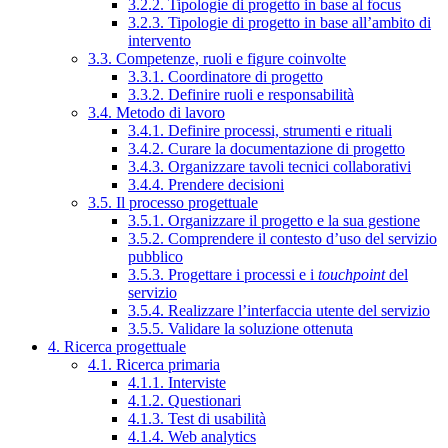
3.2.2. Tipologie di progetto in base al focus
3.2.3. Tipologie di progetto in base all’ambito di
intervento
3.3. Competenze, ruoli e figure coinvolte
3.3.1. Coordinatore di progetto
3.3.2. Definire ruoli e responsabilità
3.4. Metodo di lavoro
3.4.1. Definire processi, strumenti e rituali
3.4.2. Curare la documentazione di progetto
3.4.3. Organizzare tavoli tecnici collaborativi
3.4.4. Prendere decisioni
3.5. Il processo progettuale
3.5.1. Organizzare il progetto e la sua gestione
3.5.2. Comprendere il contesto d’uso del servizio
pubblico
3.5.3. Progettare i processi e i
touchpoint
del
servizio
3.5.4. Realizzare l’interfaccia utente del servizio
3.5.5. Validare la soluzione ottenuta
4. Ricerca progettuale
4.1. Ricerca primaria
4.1.1. Interviste
4.1.2. Questionari
4.1.3. Test di usabilità
4.1.4. Web analytics