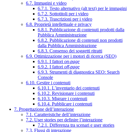
6.7. Immagini e video
6.7.1. Testo alternativo (alt text) per le immagini
6.7.2. Sottotitoli per i video
6.7.3. Trascrizioni per i video
6.8. Proprietà intellettuale e privacy
6.8.1. Pubblicazione di contenuti prodotti dalla
Pubblica Amministrazione
6.8.2. Pubblicazione di contenuti non prodotti
dalla Pubblica Amministrazione
6.8.3. Consenso dei soggetti ritratti
6.9. Ottimizzazione per i motori di ricerca (SEO)
6.9.1. I fattori
on-page
6.9.2. I fattori
off-page
6.9.3. Strumenti di diagnostica SEO: Search
Console
6.10. Gestire i contenuti
6.10.1. L’inventario dei contenuti
6.10.2. Revisionare i contenuti
6.10.3. Migrare i contenuti
6.10.4. Pubblicare i contenuti
7. Progettazione dell’interazione
7.1. Caratteristiche dell’interazione
7.2. User stories per definire l’interazione
7.2.1. Differenza tra scenari e user stories
7.3. Flussi di interazione