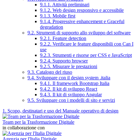
9.1.1. Attività preliminari
9.1.2. Web design responsivo e accessibile
9.1.3. Mobile first
9.1.4. Progressive enhancement e Graceful
degradation
9.2. Strumenti di supporto allo sviluppo del software
9.2.1. Feature detection
9.2.2. Verificare le feature disponibili con Can I
use
9.2.3. Strumenti e risorse per CSS e JavaScript
9.2.4. Supporto browser
9.2.5. Misurare le prestazioni
9.3. Catalogo del riuso
9.4. Sviluppare con il design system .italia
9.4.1. Il framework Bootstrap Italia
9.4.2. Il kit di sviluppo React
9.4.3. Il kit di sviluppo Angular
9.5. Sviluppare con i modelli di sito e servizi
1. Scopo, destinatari e uso del Manuale operativo di design
Team per la Trasformazione Digitale
in collaborazione con
Agenzia per l'Italia Digitale