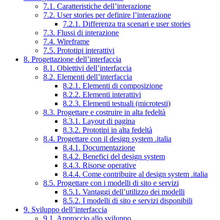
7.1. Caratteristiche dell’interazione
7.2. User stories per definire l’interazione
7.2.1. Differenza tra scenari e user stories
7.3. Flussi di interazione
7.4. Wireframe
7.5. Prototipi interattivi
8. Progettazione dell’interfaccia
8.1. Obiettivi dell’interfaccia
8.2. Elementi dell’interfaccia
8.2.1. Elementi di composizione
8.2.2. Elementi interattivi
8.2.3. Elementi testuali (microtesti)
8.3. Progettare e costruire in alta fedeltà
8.3.1. Layout di pagina
8.3.2. Prototipi in alta fedeltà
8.4. Progettare con il design system .italia
8.4.1. Documentazione
8.4.2. Benefici del design system
8.4.3. Risorse operative
8.4.4. Come contribuire al design system .italia
8.5. Progettare con i modelli di sito e servizi
8.5.1. Vantaggi dell’utilizzo dei modelli
8.5.2. I modelli di sito e servizi disponibili
9. Sviluppo dell’interfaccia
9.1. Approccio allo sviluppo