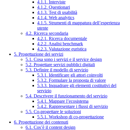
4.1.1. Interviste
4.1.2. Questionari
4.1.3. Test di usabilità
4.1.4. Web analytics
4.1.5. Strumenti di mappatura dell’esperienza
utente
4.2. Ricerca secondaria
4.2.1. Ricerca documentale
4.2.2. Analisi benchmark
4.2.3. Valutazione euristica
5. Progettazione dei servizi
5.1. Cosa sono i servizi e il service design
5.2. Progettare servizi pubblici digitali
5.3. Definire il modello di servizio
5.3.1. Identificare gli attori coinvolti
5.3.2. Formulare la proposta di valore
5.3.3. Inquadrare gli elementi costitutivi del
servizio
5.4. Descrivere il funzionamento del servizio
5.4.1. Mappare l’ecosistema
5.4.2. Rappresentare i flussi di servizio
5.5. Co-progettare le soluzioni
5.5.1. Workshop di co-progettazione
6. Progettazione dei contenuti
6.1. Cos’è il content design