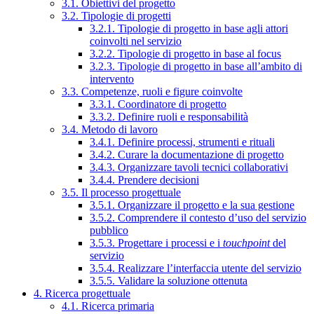
3.1. Obiettivi del progetto
3.2. Tipologie di progetti
3.2.1. Tipologie di progetto in base agli attori
coinvolti nel servizio
3.2.2. Tipologie di progetto in base al focus
3.2.3. Tipologie di progetto in base all’ambito di
intervento
3.3. Competenze, ruoli e figure coinvolte
3.3.1. Coordinatore di progetto
3.3.2. Definire ruoli e responsabilità
3.4. Metodo di lavoro
3.4.1. Definire processi, strumenti e rituali
3.4.2. Curare la documentazione di progetto
3.4.3. Organizzare tavoli tecnici collaborativi
3.4.4. Prendere decisioni
3.5. Il processo progettuale
3.5.1. Organizzare il progetto e la sua gestione
3.5.2. Comprendere il contesto d’uso del servizio
pubblico
3.5.3. Progettare i processi e i
touchpoint
del
servizio
3.5.4. Realizzare l’interfaccia utente del servizio
3.5.5. Validare la soluzione ottenuta
4. Ricerca progettuale
4.1. Ricerca primaria