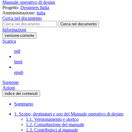
Manuale operativo di design
Progetto:
Designers Italia
Amministrazione:
italia
Cerca nel documento
Cerca nel documento
Informazioni
versione-corrente
Scarica
pdf
html
epub
Sorgente
Azioni
indice dei contenuti
Sommario
1. Scopo, destinatari e uso del Manuale operativo di design
1.1. Versionamento e storico
1.2. Consultazione del manuale
1.3. Contribuisci al manuale