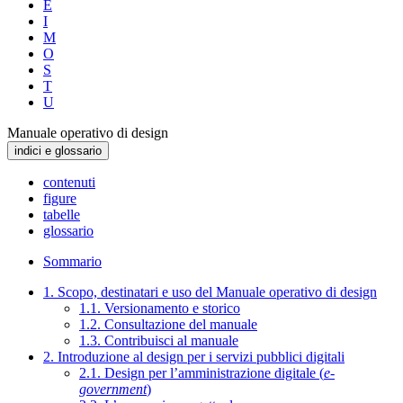
E
I
M
O
S
T
U
Manuale operativo di design
indici e glossario
contenuti
figure
tabelle
glossario
Sommario
1. Scopo, destinatari e uso del Manuale operativo di design
1.1. Versionamento e storico
1.2. Consultazione del manuale
1.3. Contribuisci al manuale
2. Introduzione al design per i servizi pubblici digitali
2.1. Design per l’amministrazione digitale (
e-
government
)