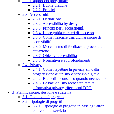
2.2. L’approccio progettuale
2.2.1. Buone pratiche
2.2.2. Principi
2.3. Accessibilità
2.3.1. Definizione
2.3.2. Accessibilità by design
2.3.3. Principi per l’accessibilità
2.3.4. Linee guida e criteri di successo
2.3.5. Come rilasciare una dichiarazione di
accessibilità
2.3.6. Meccanismo di feedback e procedura di
attuazione
2.3.7. Obiettivi accessibilità
2.3.8. Normativa e approfondimenti
2.4. Privacy
2.4.1. Come rispettare la privacy sin dalla
progettazione di un sito o servizio digitale
2.4.2. Richiedi il consenso quando necessario
2.4.3. Le basi del sito web: architettura,
informativa privacy, riferimenti DPO
3. Pianificazione, gestione e strategia
3.1. Obiettivi del progetto
3.2. Tipologie di progetti
3.2.1. Tipologie di progetto in base agli attori
coinvolti nel servizio