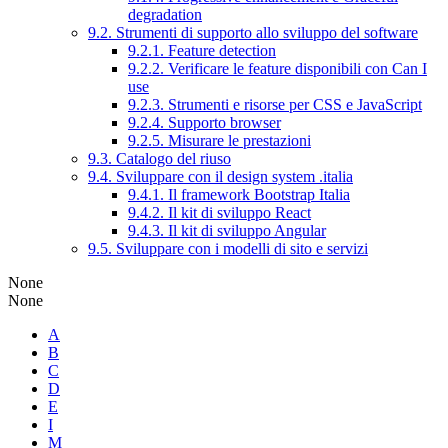
degradation
9.2. Strumenti di supporto allo sviluppo del software
9.2.1. Feature detection
9.2.2. Verificare le feature disponibili con Can I
use
9.2.3. Strumenti e risorse per CSS e JavaScript
9.2.4. Supporto browser
9.2.5. Misurare le prestazioni
9.3. Catalogo del riuso
9.4. Sviluppare con il design system .italia
9.4.1. Il framework Bootstrap Italia
9.4.2. Il kit di sviluppo React
9.4.3. Il kit di sviluppo Angular
9.5. Sviluppare con i modelli di sito e servizi
None
None
A
B
C
D
E
I
M