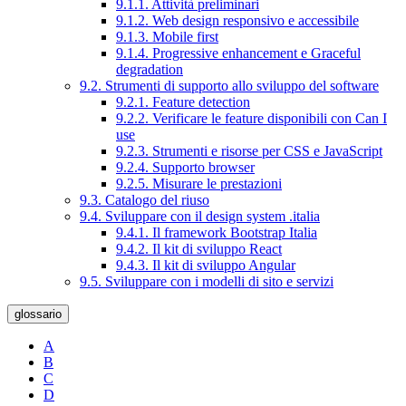
9.1.1. Attività preliminari
9.1.2. Web design responsivo e accessibile
9.1.3. Mobile first
9.1.4. Progressive enhancement e Graceful
degradation
9.2. Strumenti di supporto allo sviluppo del software
9.2.1. Feature detection
9.2.2. Verificare le feature disponibili con Can I
use
9.2.3. Strumenti e risorse per CSS e JavaScript
9.2.4. Supporto browser
9.2.5. Misurare le prestazioni
9.3. Catalogo del riuso
9.4. Sviluppare con il design system .italia
9.4.1. Il framework Bootstrap Italia
9.4.2. Il kit di sviluppo React
9.4.3. Il kit di sviluppo Angular
9.5. Sviluppare con i modelli di sito e servizi
glossario
A
B
C
D