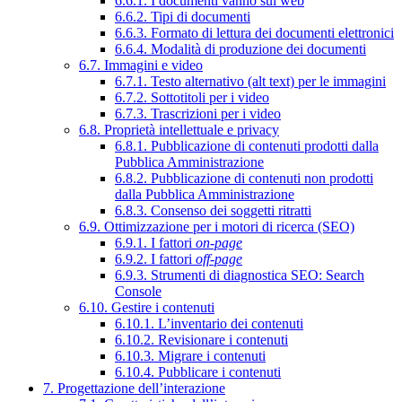
6.6.1. I documenti vanno sul web
6.6.2. Tipi di documenti
6.6.3. Formato di lettura dei documenti elettronici
6.6.4. Modalità di produzione dei documenti
6.7. Immagini e video
6.7.1. Testo alternativo (alt text) per le immagini
6.7.2. Sottotitoli per i video
6.7.3. Trascrizioni per i video
6.8. Proprietà intellettuale e privacy
6.8.1. Pubblicazione di contenuti prodotti dalla
Pubblica Amministrazione
6.8.2. Pubblicazione di contenuti non prodotti
dalla Pubblica Amministrazione
6.8.3. Consenso dei soggetti ritratti
6.9. Ottimizzazione per i motori di ricerca (SEO)
6.9.1. I fattori
on-page
6.9.2. I fattori
off-page
6.9.3. Strumenti di diagnostica SEO: Search
Console
6.10. Gestire i contenuti
6.10.1. L’inventario dei contenuti
6.10.2. Revisionare i contenuti
6.10.3. Migrare i contenuti
6.10.4. Pubblicare i contenuti
7. Progettazione dell’interazione