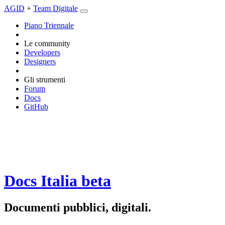
AGID
+
Team Digitale
Piano Triennale
Le community
Developers
Designers
Gli strumenti
Forum
Docs
GitHub
Docs Italia
beta
Documenti pubblici, digitali.