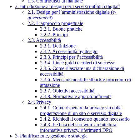
1.3. Contribuisci al manuale
2. Introduzione al design per i servizi pubblici digitali
2.1. Design per l’amministrazione digitale (
e-
government
)
2.2. L’approccio progettuale
2.2.1. Buone pratiche
2.2.2. Principi
2.3. Accessibilità
2.3.1. Definizione
2.3.2. Accessibilità by design
2.3.3. Principi per l’accessibilità
2.3.4. Linee guida e criteri di successo
2.3.5. Come rilasciare una dichiarazione di
accessibilità
2.3.6. Meccanismo di feedback e procedura di
attuazione
2.3.7. Obiettivi accessibilità
2.3.8. Normativa e approfondimenti
2.4. Privacy
2.4.1. Come rispettare la privacy sin dalla
progettazione di un sito o servizio digitale
2.4.2. Richiedi il consenso quando necessario
2.4.3. Le basi del sito web: architettura,
informativa privacy, riferimenti DPO
3. Pianificazione, gestione e strategia