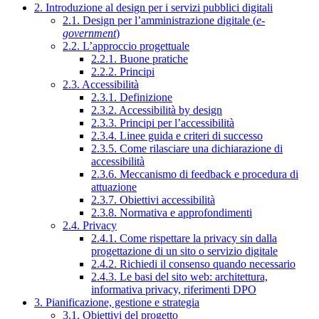
2. Introduzione al design per i servizi pubblici digitali
2.1. Design per l’amministrazione digitale (
e-
government
)
2.2. L’approccio progettuale
2.2.1. Buone pratiche
2.2.2. Principi
2.3. Accessibilità
2.3.1. Definizione
2.3.2. Accessibilità by design
2.3.3. Principi per l’accessibilità
2.3.4. Linee guida e criteri di successo
2.3.5. Come rilasciare una dichiarazione di
accessibilità
2.3.6. Meccanismo di feedback e procedura di
attuazione
2.3.7. Obiettivi accessibilità
2.3.8. Normativa e approfondimenti
2.4. Privacy
2.4.1. Come rispettare la privacy sin dalla
progettazione di un sito o servizio digitale
2.4.2. Richiedi il consenso quando necessario
2.4.3. Le basi del sito web: architettura,
informativa privacy, riferimenti DPO
3. Pianificazione, gestione e strategia
3.1. Obiettivi del progetto