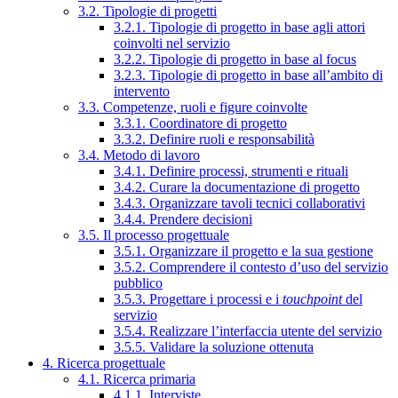
3.2. Tipologie di progetti
3.2.1. Tipologie di progetto in base agli attori
coinvolti nel servizio
3.2.2. Tipologie di progetto in base al focus
3.2.3. Tipologie di progetto in base all’ambito di
intervento
3.3. Competenze, ruoli e figure coinvolte
3.3.1. Coordinatore di progetto
3.3.2. Definire ruoli e responsabilità
3.4. Metodo di lavoro
3.4.1. Definire processi, strumenti e rituali
3.4.2. Curare la documentazione di progetto
3.4.3. Organizzare tavoli tecnici collaborativi
3.4.4. Prendere decisioni
3.5. Il processo progettuale
3.5.1. Organizzare il progetto e la sua gestione
3.5.2. Comprendere il contesto d’uso del servizio
pubblico
3.5.3. Progettare i processi e i
touchpoint
del
servizio
3.5.4. Realizzare l’interfaccia utente del servizio
3.5.5. Validare la soluzione ottenuta
4. Ricerca progettuale
4.1. Ricerca primaria
4.1.1. Interviste