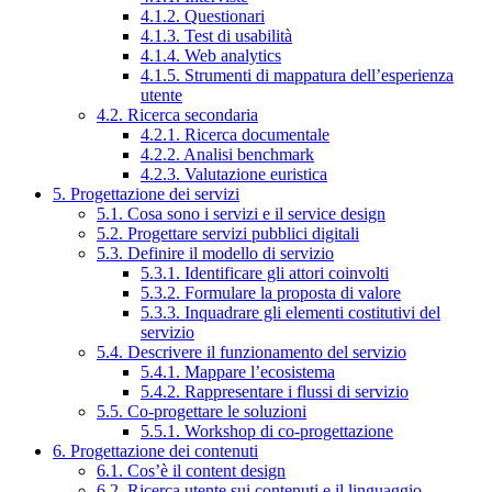
4.1.2. Questionari
4.1.3. Test di usabilità
4.1.4. Web analytics
4.1.5. Strumenti di mappatura dell’esperienza
utente
4.2. Ricerca secondaria
4.2.1. Ricerca documentale
4.2.2. Analisi benchmark
4.2.3. Valutazione euristica
5. Progettazione dei servizi
5.1. Cosa sono i servizi e il service design
5.2. Progettare servizi pubblici digitali
5.3. Definire il modello di servizio
5.3.1. Identificare gli attori coinvolti
5.3.2. Formulare la proposta di valore
5.3.3. Inquadrare gli elementi costitutivi del
servizio
5.4. Descrivere il funzionamento del servizio
5.4.1. Mappare l’ecosistema
5.4.2. Rappresentare i flussi di servizio
5.5. Co-progettare le soluzioni
5.5.1. Workshop di co-progettazione
6. Progettazione dei contenuti
6.1. Cos’è il content design
6.2. Ricerca utente sui contenuti e il linguaggio