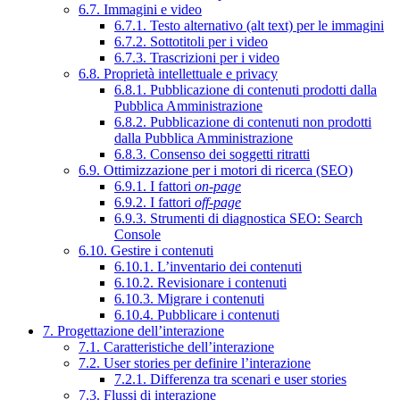
6.7. Immagini e video
6.7.1. Testo alternativo (alt text) per le immagini
6.7.2. Sottotitoli per i video
6.7.3. Trascrizioni per i video
6.8. Proprietà intellettuale e privacy
6.8.1. Pubblicazione di contenuti prodotti dalla
Pubblica Amministrazione
6.8.2. Pubblicazione di contenuti non prodotti
dalla Pubblica Amministrazione
6.8.3. Consenso dei soggetti ritratti
6.9. Ottimizzazione per i motori di ricerca (SEO)
6.9.1. I fattori
on-page
6.9.2. I fattori
off-page
6.9.3. Strumenti di diagnostica SEO: Search
Console
6.10. Gestire i contenuti
6.10.1. L’inventario dei contenuti
6.10.2. Revisionare i contenuti
6.10.3. Migrare i contenuti
6.10.4. Pubblicare i contenuti
7. Progettazione dell’interazione
7.1. Caratteristiche dell’interazione
7.2. User stories per definire l’interazione
7.2.1. Differenza tra scenari e user stories
7.3. Flussi di interazione