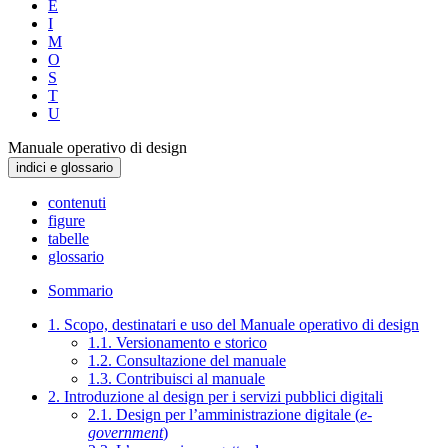
E
I
M
O
S
T
U
Manuale operativo di design
indici e glossario
contenuti
figure
tabelle
glossario
Sommario
1. Scopo, destinatari e uso del Manuale operativo di design
1.1. Versionamento e storico
1.2. Consultazione del manuale
1.3. Contribuisci al manuale
2. Introduzione al design per i servizi pubblici digitali
2.1. Design per l’amministrazione digitale (
e-
government
)