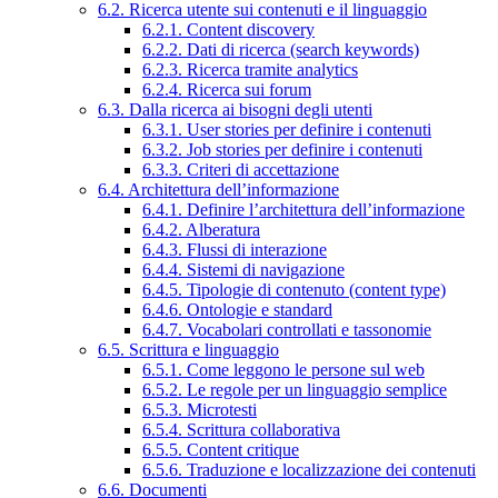
6.2. Ricerca utente sui contenuti e il linguaggio
6.2.1. Content discovery
6.2.2. Dati di ricerca (search keywords)
6.2.3. Ricerca tramite analytics
6.2.4. Ricerca sui forum
6.3. Dalla ricerca ai bisogni degli utenti
6.3.1. User stories per definire i contenuti
6.3.2. Job stories per definire i contenuti
6.3.3. Criteri di accettazione
6.4. Architettura dell’informazione
6.4.1. Definire l’architettura dell’informazione
6.4.2. Alberatura
6.4.3. Flussi di interazione
6.4.4. Sistemi di navigazione
6.4.5. Tipologie di contenuto (content type)
6.4.6. Ontologie e standard
6.4.7. Vocabolari controllati e tassonomie
6.5. Scrittura e linguaggio
6.5.1. Come leggono le persone sul web
6.5.2. Le regole per un linguaggio semplice
6.5.3. Microtesti
6.5.4. Scrittura collaborativa
6.5.5. Content critique
6.5.6. Traduzione e localizzazione dei contenuti
6.6. Documenti