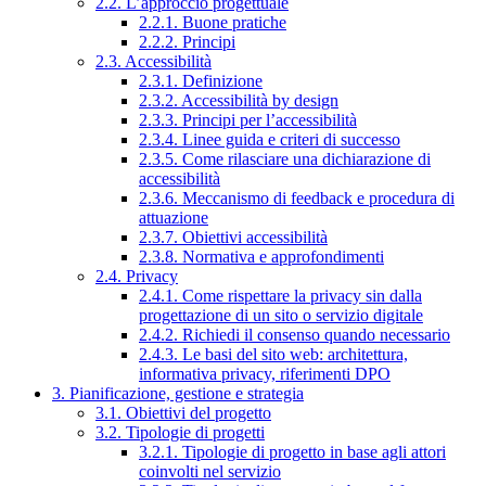
2.2. L’approccio progettuale
2.2.1. Buone pratiche
2.2.2. Principi
2.3. Accessibilità
2.3.1. Definizione
2.3.2. Accessibilità by design
2.3.3. Principi per l’accessibilità
2.3.4. Linee guida e criteri di successo
2.3.5. Come rilasciare una dichiarazione di
accessibilità
2.3.6. Meccanismo di feedback e procedura di
attuazione
2.3.7. Obiettivi accessibilità
2.3.8. Normativa e approfondimenti
2.4. Privacy
2.4.1. Come rispettare la privacy sin dalla
progettazione di un sito o servizio digitale
2.4.2. Richiedi il consenso quando necessario
2.4.3. Le basi del sito web: architettura,
informativa privacy, riferimenti DPO
3. Pianificazione, gestione e strategia
3.1. Obiettivi del progetto
3.2. Tipologie di progetti
3.2.1. Tipologie di progetto in base agli attori
coinvolti nel servizio