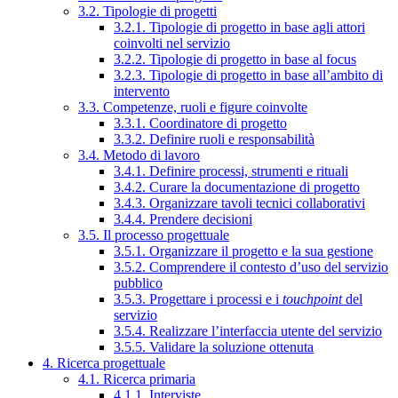
3.2. Tipologie di progetti
3.2.1. Tipologie di progetto in base agli attori
coinvolti nel servizio
3.2.2. Tipologie di progetto in base al focus
3.2.3. Tipologie di progetto in base all’ambito di
intervento
3.3. Competenze, ruoli e figure coinvolte
3.3.1. Coordinatore di progetto
3.3.2. Definire ruoli e responsabilità
3.4. Metodo di lavoro
3.4.1. Definire processi, strumenti e rituali
3.4.2. Curare la documentazione di progetto
3.4.3. Organizzare tavoli tecnici collaborativi
3.4.4. Prendere decisioni
3.5. Il processo progettuale
3.5.1. Organizzare il progetto e la sua gestione
3.5.2. Comprendere il contesto d’uso del servizio
pubblico
3.5.3. Progettare i processi e i
touchpoint
del
servizio
3.5.4. Realizzare l’interfaccia utente del servizio
3.5.5. Validare la soluzione ottenuta
4. Ricerca progettuale
4.1. Ricerca primaria
4.1.1. Interviste