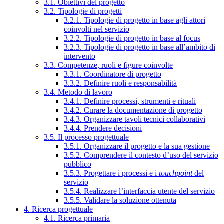
3.1. Obiettivi del progetto
3.2. Tipologie di progetti
3.2.1. Tipologie di progetto in base agli attori
coinvolti nel servizio
3.2.2. Tipologie di progetto in base al focus
3.2.3. Tipologie di progetto in base all’ambito di
intervento
3.3. Competenze, ruoli e figure coinvolte
3.3.1. Coordinatore di progetto
3.3.2. Definire ruoli e responsabilità
3.4. Metodo di lavoro
3.4.1. Definire processi, strumenti e rituali
3.4.2. Curare la documentazione di progetto
3.4.3. Organizzare tavoli tecnici collaborativi
3.4.4. Prendere decisioni
3.5. Il processo progettuale
3.5.1. Organizzare il progetto e la sua gestione
3.5.2. Comprendere il contesto d’uso del servizio
pubblico
3.5.3. Progettare i processi e i
touchpoint
del
servizio
3.5.4. Realizzare l’interfaccia utente del servizio
3.5.5. Validare la soluzione ottenuta
4. Ricerca progettuale
4.1. Ricerca primaria