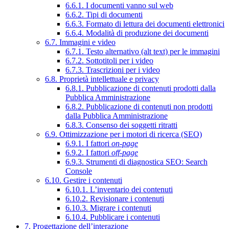
6.6.1. I documenti vanno sul web
6.6.2. Tipi di documenti
6.6.3. Formato di lettura dei documenti elettronici
6.6.4. Modalità di produzione dei documenti
6.7. Immagini e video
6.7.1. Testo alternativo (alt text) per le immagini
6.7.2. Sottotitoli per i video
6.7.3. Trascrizioni per i video
6.8. Proprietà intellettuale e privacy
6.8.1. Pubblicazione di contenuti prodotti dalla
Pubblica Amministrazione
6.8.2. Pubblicazione di contenuti non prodotti
dalla Pubblica Amministrazione
6.8.3. Consenso dei soggetti ritratti
6.9. Ottimizzazione per i motori di ricerca (SEO)
6.9.1. I fattori
on-page
6.9.2. I fattori
off-page
6.9.3. Strumenti di diagnostica SEO: Search
Console
6.10. Gestire i contenuti
6.10.1. L’inventario dei contenuti
6.10.2. Revisionare i contenuti
6.10.3. Migrare i contenuti
6.10.4. Pubblicare i contenuti
7. Progettazione dell’interazione