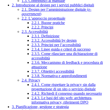
1.3. Contribuisci al manuale
2. Introduzione al design per i servizi pubblici digitali
2.1. Design per l’amministrazione digitale (
e-
government
)
2.2. L’approccio progettuale
2.2.1. Buone pratiche
2.2.2. Principi
2.3. Accessibilità
2.3.1. Definizione
2.3.2. Accessibilità by design
2.3.3. Principi per l’accessibilità
2.3.4. Linee guida e criteri di successo
2.3.5. Come rilasciare una dichiarazione di
accessibilità
2.3.6. Meccanismo di feedback e procedura di
attuazione
2.3.7. Obiettivi accessibilità
2.3.8. Normativa e approfondimenti
2.4. Privacy
2.4.1. Come rispettare la privacy sin dalla
progettazione di un sito o servizio digitale
2.4.2. Richiedi il consenso quando necessario
2.4.3. Le basi del sito web: architettura,
informativa privacy, riferimenti DPO
3. Pianificazione, gestione e strategia