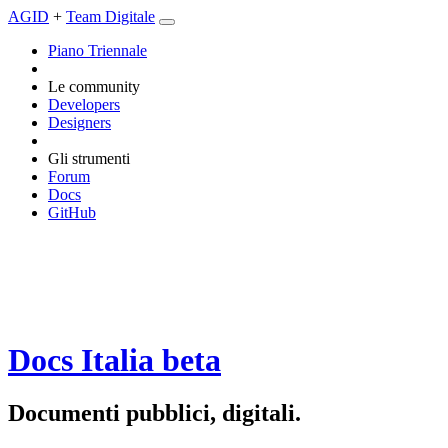
AGID
+
Team Digitale
Piano Triennale
Le community
Developers
Designers
Gli strumenti
Forum
Docs
GitHub
Docs Italia
beta
Documenti pubblici, digitali.