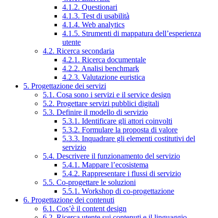
4.1.2. Questionari
4.1.3. Test di usabilità
4.1.4. Web analytics
4.1.5. Strumenti di mappatura dell’esperienza
utente
4.2. Ricerca secondaria
4.2.1. Ricerca documentale
4.2.2. Analisi benchmark
4.2.3. Valutazione euristica
5. Progettazione dei servizi
5.1. Cosa sono i servizi e il service design
5.2. Progettare servizi pubblici digitali
5.3. Definire il modello di servizio
5.3.1. Identificare gli attori coinvolti
5.3.2. Formulare la proposta di valore
5.3.3. Inquadrare gli elementi costitutivi del
servizio
5.4. Descrivere il funzionamento del servizio
5.4.1. Mappare l’ecosistema
5.4.2. Rappresentare i flussi di servizio
5.5. Co-progettare le soluzioni
5.5.1. Workshop di co-progettazione
6. Progettazione dei contenuti
6.1. Cos’è il content design
6.2. Ricerca utente sui contenuti e il linguaggio