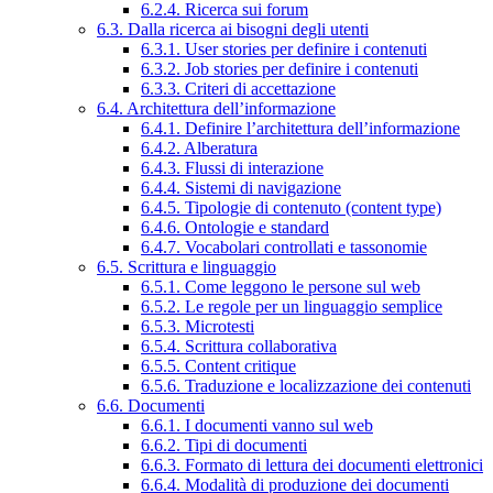
6.2.4. Ricerca sui forum
6.3. Dalla ricerca ai bisogni degli utenti
6.3.1. User stories per definire i contenuti
6.3.2. Job stories per definire i contenuti
6.3.3. Criteri di accettazione
6.4. Architettura dell’informazione
6.4.1. Definire l’architettura dell’informazione
6.4.2. Alberatura
6.4.3. Flussi di interazione
6.4.4. Sistemi di navigazione
6.4.5. Tipologie di contenuto (content type)
6.4.6. Ontologie e standard
6.4.7. Vocabolari controllati e tassonomie
6.5. Scrittura e linguaggio
6.5.1. Come leggono le persone sul web
6.5.2. Le regole per un linguaggio semplice
6.5.3. Microtesti
6.5.4. Scrittura collaborativa
6.5.5. Content critique
6.5.6. Traduzione e localizzazione dei contenuti
6.6. Documenti
6.6.1. I documenti vanno sul web
6.6.2. Tipi di documenti
6.6.3. Formato di lettura dei documenti elettronici
6.6.4. Modalità di produzione dei documenti