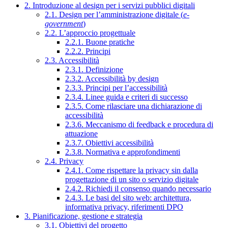
2. Introduzione al design per i servizi pubblici digitali
2.1. Design per l’amministrazione digitale (
e-
government
)
2.2. L’approccio progettuale
2.2.1. Buone pratiche
2.2.2. Principi
2.3. Accessibilità
2.3.1. Definizione
2.3.2. Accessibilità by design
2.3.3. Principi per l’accessibilità
2.3.4. Linee guida e criteri di successo
2.3.5. Come rilasciare una dichiarazione di
accessibilità
2.3.6. Meccanismo di feedback e procedura di
attuazione
2.3.7. Obiettivi accessibilità
2.3.8. Normativa e approfondimenti
2.4. Privacy
2.4.1. Come rispettare la privacy sin dalla
progettazione di un sito o servizio digitale
2.4.2. Richiedi il consenso quando necessario
2.4.3. Le basi del sito web: architettura,
informativa privacy, riferimenti DPO
3. Pianificazione, gestione e strategia
3.1. Obiettivi del progetto