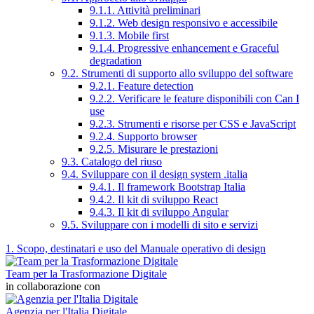
9.1.1. Attività preliminari
9.1.2. Web design responsivo e accessibile
9.1.3. Mobile first
9.1.4. Progressive enhancement e Graceful
degradation
9.2. Strumenti di supporto allo sviluppo del software
9.2.1. Feature detection
9.2.2. Verificare le feature disponibili con Can I
use
9.2.3. Strumenti e risorse per CSS e JavaScript
9.2.4. Supporto browser
9.2.5. Misurare le prestazioni
9.3. Catalogo del riuso
9.4. Sviluppare con il design system .italia
9.4.1. Il framework Bootstrap Italia
9.4.2. Il kit di sviluppo React
9.4.3. Il kit di sviluppo Angular
9.5. Sviluppare con i modelli di sito e servizi
1. Scopo, destinatari e uso del Manuale operativo di design
Team per la Trasformazione Digitale
in collaborazione con
Agenzia per l'Italia Digitale