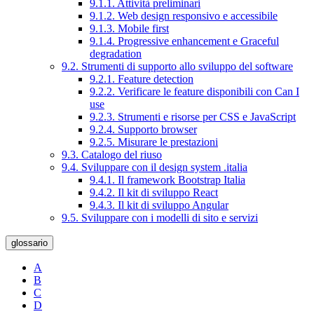
9.1.1. Attività preliminari
9.1.2. Web design responsivo e accessibile
9.1.3. Mobile first
9.1.4. Progressive enhancement e Graceful
degradation
9.2. Strumenti di supporto allo sviluppo del software
9.2.1. Feature detection
9.2.2. Verificare le feature disponibili con Can I
use
9.2.3. Strumenti e risorse per CSS e JavaScript
9.2.4. Supporto browser
9.2.5. Misurare le prestazioni
9.3. Catalogo del riuso
9.4. Sviluppare con il design system .italia
9.4.1. Il framework Bootstrap Italia
9.4.2. Il kit di sviluppo React
9.4.3. Il kit di sviluppo Angular
9.5. Sviluppare con i modelli di sito e servizi
glossario
A
B
C
D