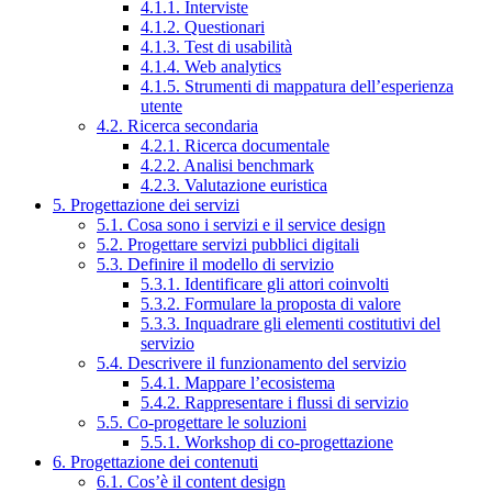
4.1.1. Interviste
4.1.2. Questionari
4.1.3. Test di usabilità
4.1.4. Web analytics
4.1.5. Strumenti di mappatura dell’esperienza
utente
4.2. Ricerca secondaria
4.2.1. Ricerca documentale
4.2.2. Analisi benchmark
4.2.3. Valutazione euristica
5. Progettazione dei servizi
5.1. Cosa sono i servizi e il service design
5.2. Progettare servizi pubblici digitali
5.3. Definire il modello di servizio
5.3.1. Identificare gli attori coinvolti
5.3.2. Formulare la proposta di valore
5.3.3. Inquadrare gli elementi costitutivi del
servizio
5.4. Descrivere il funzionamento del servizio
5.4.1. Mappare l’ecosistema
5.4.2. Rappresentare i flussi di servizio
5.5. Co-progettare le soluzioni
5.5.1. Workshop di co-progettazione
6. Progettazione dei contenuti
6.1. Cos’è il content design