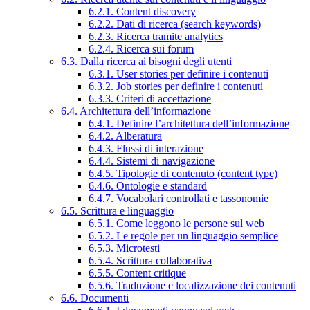
6.2.1. Content discovery
6.2.2. Dati di ricerca (search keywords)
6.2.3. Ricerca tramite analytics
6.2.4. Ricerca sui forum
6.3. Dalla ricerca ai bisogni degli utenti
6.3.1. User stories per definire i contenuti
6.3.2. Job stories per definire i contenuti
6.3.3. Criteri di accettazione
6.4. Architettura dell’informazione
6.4.1. Definire l’architettura dell’informazione
6.4.2. Alberatura
6.4.3. Flussi di interazione
6.4.4. Sistemi di navigazione
6.4.5. Tipologie di contenuto (content type)
6.4.6. Ontologie e standard
6.4.7. Vocabolari controllati e tassonomie
6.5. Scrittura e linguaggio
6.5.1. Come leggono le persone sul web
6.5.2. Le regole per un linguaggio semplice
6.5.3. Microtesti
6.5.4. Scrittura collaborativa
6.5.5. Content critique
6.5.6. Traduzione e localizzazione dei contenuti
6.6. Documenti