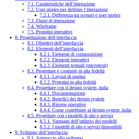
7.1. Caratteristiche dell’interazione
7.2. User stories per definire l’interazione
7.2.1. Differenza tra scenari e user stories
7.3. Flussi di interazione
7.4. Wireframe
7.5. Prototipi interattivi
8. Progettazione dell’interfaccia
8.1. Obiettivi dell’interfaccia
8.2. Elementi dell’interfaccia
8.2.1. Elementi di composizione
8.2.2. Elementi interattivi
8.2.3. Elementi testuali (microtesti)
8.3. Progettare e costruire in alta fedeltà
8.3.1. Layout di pagina
8.3.2. Prototipi in alta fedeltà
8.4. Progettare con il design system .italia
8.4.1. Documentazione
8.4.2. Benefici del design system
8.4.3. Risorse operative
8.4.4. Come contribuire al design system .italia
8.5. Progettare con i modelli di sito e servizi
8.5.1. Vantaggi dell’utilizzo dei modelli
8.5.2. I modelli di sito e servizi disponibili
9. Sviluppo dell’interfaccia
9.1. Approccio allo sviluppo