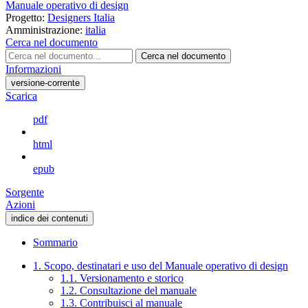
Manuale operativo di design
Progetto:
Designers Italia
Amministrazione:
italia
Cerca nel documento
Cerca nel documento
Informazioni
versione-corrente
Scarica
pdf
html
epub
Sorgente
Azioni
indice dei contenuti
Sommario
1. Scopo, destinatari e uso del Manuale operativo di design
1.1. Versionamento e storico
1.2. Consultazione del manuale
1.3. Contribuisci al manuale