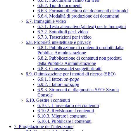
6.6.1. I documenti vanno sul web
6.6.2. Tipi di documenti
6.6.3. Formato di lettura dei documenti elettronici
6.6.4. Modalità di produzione dei documenti
6.7. Immagini e video
6.7.1. Testo alternativo (alt text) per le immagini
6.7.2. Sottotitoli per i video
6.7.3. Trascrizioni per i video
6.8. Proprietà intellettuale e privacy
6.8.1. Pubblicazione di contenuti prodotti dalla
Pubblica Amministrazione
6.8.2. Pubblicazione di contenuti non prodotti
dalla Pubblica Amministrazione
6.8.3. Consenso dei soggetti ritratti
6.9. Ottimizzazione per i motori di ricerca (SEO)
6.9.1. I fattori
on-page
6.9.2. I fattori
off-page
6.9.3. Strumenti di diagnostica SEO: Search
Console
6.10. Gestire i contenuti
6.10.1. L’inventario dei contenuti
6.10.2. Revisionare i contenuti
6.10.3. Migrare i contenuti
6.10.4. Pubblicare i contenuti
7. Progettazione dell’interazione