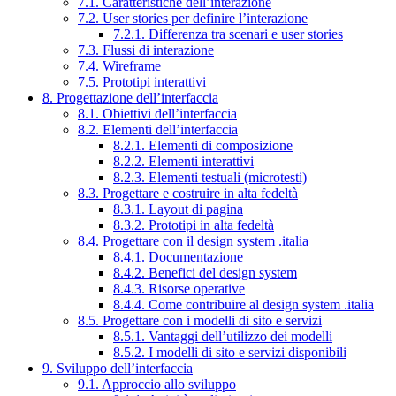
7.1. Caratteristiche dell’interazione
7.2. User stories per definire l’interazione
7.2.1. Differenza tra scenari e user stories
7.3. Flussi di interazione
7.4. Wireframe
7.5. Prototipi interattivi
8. Progettazione dell’interfaccia
8.1. Obiettivi dell’interfaccia
8.2. Elementi dell’interfaccia
8.2.1. Elementi di composizione
8.2.2. Elementi interattivi
8.2.3. Elementi testuali (microtesti)
8.3. Progettare e costruire in alta fedeltà
8.3.1. Layout di pagina
8.3.2. Prototipi in alta fedeltà
8.4. Progettare con il design system .italia
8.4.1. Documentazione
8.4.2. Benefici del design system
8.4.3. Risorse operative
8.4.4. Come contribuire al design system .italia
8.5. Progettare con i modelli di sito e servizi
8.5.1. Vantaggi dell’utilizzo dei modelli
8.5.2. I modelli di sito e servizi disponibili
9. Sviluppo dell’interfaccia
9.1. Approccio allo sviluppo