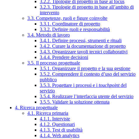
3.2.2. Tipologie di progetto in base al focus
3.2.3. Tipologie di progetto in base all’ambito di
intervento
3.3. Competenze, ruoli e figure coinvolte
3.3.1. Coordinatore di progetto
3.3.2. Definire ruoli e responsabilità
3.4. Metodo di lavoro
3.4.1. Definire processi, strumenti e rituali
3.4.2. Curare la documentazione di progetto
3.4.3. Organizzare tavoli tecnici collaborativi
3.4.4. Prendere decisioni
3.5. Il processo progettuale
3.5.1. Organizzare il progetto e la sua gestione
3.5.2. Comprendere il contesto d’uso del servizio
pubblico
3.5.3. Progettare i processi e i
touchpoint
del
servizio
3.5.4. Realizzare l’interfaccia utente del servizio
3.5.5. Validare la soluzione ottenuta
4. Ricerca progettuale
4.1. Ricerca primaria
4.1.1. Interviste
4.1.2. Questionari
4.1.3. Test di usabilità
4.1.4. Web analytics