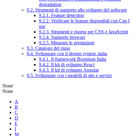
degradation
9.2. Strumenti di supporto allo sviluppo del software
9.2.1. Feature detection
9.2.2. Verificare le feature disponibili con Can I
use
9.2.3. Strumenti e risorse per CSS e JavaScript
9.2.4. Supporto browser
9.2.5. Misurare le prestazioni
9.3. Catalogo del riuso
9.4. Sviluppare con il design system .italia
9.4.1. Il framework Bootstrap Italia
9.4.2. Il kit di sviluppo React
9.4.3. Il kit di sviluppo Angular
9.5. Sviluppare con i modelli di sito e servizi
None
None
A
B
C
D
E
I
M