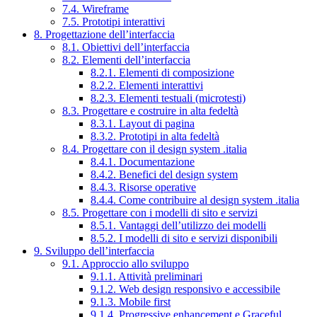
7.4. Wireframe
7.5. Prototipi interattivi
8. Progettazione dell’interfaccia
8.1. Obiettivi dell’interfaccia
8.2. Elementi dell’interfaccia
8.2.1. Elementi di composizione
8.2.2. Elementi interattivi
8.2.3. Elementi testuali (microtesti)
8.3. Progettare e costruire in alta fedeltà
8.3.1. Layout di pagina
8.3.2. Prototipi in alta fedeltà
8.4. Progettare con il design system .italia
8.4.1. Documentazione
8.4.2. Benefici del design system
8.4.3. Risorse operative
8.4.4. Come contribuire al design system .italia
8.5. Progettare con i modelli di sito e servizi
8.5.1. Vantaggi dell’utilizzo dei modelli
8.5.2. I modelli di sito e servizi disponibili
9. Sviluppo dell’interfaccia
9.1. Approccio allo sviluppo
9.1.1. Attività preliminari
9.1.2. Web design responsivo e accessibile
9.1.3. Mobile first
9.1.4. Progressive enhancement e Graceful